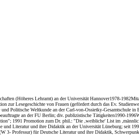
chaften (Höheres Lehramt) an der Universität Hannover1978-1982Mitar
rtation zur Lesegeschichte von Frauen (gefördert durch das Ev. Studienw
e und Politische Weltkunde an der Carl-von-Ossietky-Gesamtschule in 
auftragte an der FU Berlin; div. publizistische Tätigkeiten1990-1996
ation"; 1991 Promotion zum Dr. phil.: "Die ‚weibliche' List im ‚männlic
he und Literatur und ihre Didaktik an der Universität Lüneburg; seit
 3- Professur) für Deutsche Literatur und ihre Didaktik, Schwerpunk