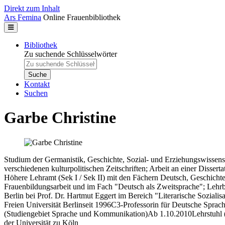
Direkt zum Inhalt
Ars Femina
Online Frauenbibliothek
Bibliothek
Zu suchende Schlüsselwörter
Kontakt
Suchen
Garbe Christine
Studium der Germanistik, Geschichte, Sozial- und Erziehungswissens
verschiedenen kulturpolitischen Zeitschriften; Arbeit an einer Disse
Höhere Lehramt (Sek I / Sek II) mit den Fächern Deutsch, Geschicht
Frauenbildungsarbeit und im Fach "Deutsch als Zweitsprache"; Lehrbe
Berlin bei Prof. Dr. Hartmut Eggert im Bereich "Literarische Sozialis
Freien Universität Berlinseit 1996C3-Professorin für Deutsche Sprac
(Studiengebiet Sprache und Kommunikation)Ab 1.10.2010Lehrstuhl (W
der Universität zu Köln