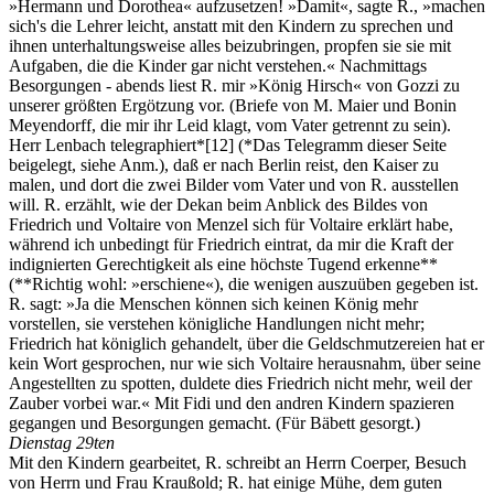
»Hermann und Dorothea« aufzusetzen! »Damit«, sagte R., »machen
sich's die Lehrer leicht, anstatt mit den Kindern zu sprechen und
ihnen unterhaltungsweise alles beizubringen, propfen sie sie mit
Aufgaben, die die Kinder gar nicht verstehen.« Nachmittags
Besorgungen - abends liest R. mir »König Hirsch« von Gozzi zu
unserer größten Ergötzung vor. (Briefe von M. Maier und Bonin
Meyendorff, die mir ihr Leid klagt, vom Vater getrennt zu sein).
Herr Lenbach telegraphiert*
[12]
(*Das Telegramm dieser Seite
beigelegt, siehe Anm.), daß er nach Berlin reist, den Kaiser zu
malen, und dort die zwei Bilder vom Vater und von R. ausstellen
will. R. erzählt, wie der Dekan beim Anblick des Bildes von
Friedrich und Voltaire von Menzel sich für Voltaire erklärt habe,
während ich unbedingt für Friedrich eintrat, da mir die Kraft der
indignierten Gerechtigkeit als eine höchste Tugend erkenne**
(**Richtig wohl: »erschiene«), die wenigen auszuüben gegeben ist.
R. sagt: »Ja die Menschen können sich keinen König mehr
vorstellen, sie verstehen königliche Handlungen nicht mehr;
Friedrich hat königlich gehandelt, über die Geldschmutzereien hat er
kein Wort gesprochen, nur wie sich Voltaire herausnahm, über seine
Angestellten zu spotten, duldete dies Friedrich nicht mehr, weil der
Zauber vorbei war.« Mit Fidi und den andren Kindern spazieren
gegangen und Besorgungen gemacht. (Für Bäbett gesorgt.)
Dienstag 29ten
Mit den Kindern gearbeitet, R. schreibt an Herrn Coerper, Besuch
von Herrn und Frau Kraußold; R. hat einige Mühe, dem guten