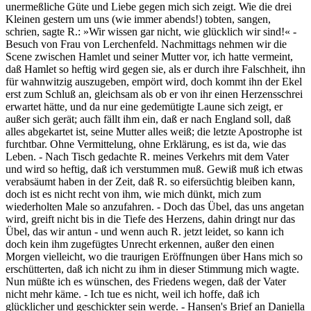
unermeßliche Güte und Liebe gegen mich sich zeigt. Wie die drei
Kleinen gestern um uns (wie immer abends!) tobten, sangen,
schrien, sagte R.: »Wir wissen gar nicht, wie glücklich wir sind!« -
Besuch von Frau von Lerchenfeld. Nachmittags nehmen wir die
Scene zwischen Hamlet und seiner Mutter vor, ich hatte vermeint,
daß Hamlet so heftig wird gegen sie, als er durch ihre Falschheit, ihn
für wahnwitzig auszugeben, empört wird, doch kommt ihn der Ekel
erst zum Schluß an, gleichsam als ob er von ihr einen Herzensschrei
erwartet hätte, und da nur eine gedemütigte Laune sich zeigt, er
außer sich gerät; auch fällt ihm ein, daß er nach England soll, daß
alles abgekartet ist, seine Mutter alles weiß; die letzte Apostrophe ist
furchtbar. Ohne Vermittelung, ohne Erklärung, es ist da, wie das
Leben. - Nach Tisch gedachte R. meines Verkehrs mit dem Vater
und wird so heftig, daß ich verstummen muß. Gewiß muß ich etwas
verabsäumt haben in der Zeit, daß R. so eifersüchtig bleiben kann,
doch ist es nicht recht von ihm, wie mich dünkt, mich zum
wiederholten Male so anzufahren. - Doch das Übel, das uns angetan
wird, greift nicht bis in die Tiefe des Herzens, dahin dringt nur das
Übel, das wir antun - und wenn auch R. jetzt leidet, so kann ich
doch kein ihm zugefügtes Unrecht erkennen, außer den einen
Morgen vielleicht, wo die traurigen Eröffnungen über Hans mich so
erschütterten, daß ich nicht zu ihm in dieser Stimmung mich wagte.
Nun müßte ich es wünschen, des Friedens wegen, daß der Vater
nicht mehr käme. - Ich tue es nicht, weil ich hoffe, daß ich
glücklicher und geschickter sein werde. - Hansen's Brief an Daniella