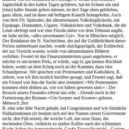
Jagdschloß in den kalten Tagen gefahren, hat im Schnee ein und
[eine] halbe Stunde gehen müssen, ist drei Tage oben geblieben,
ganz allein, und ist dann mit heftigem Katarrh heimgekehrt. Auch
von dem Frl. Spitzeder, der ultramontanen Volksbeglückerin, mit
Equipage, Diamanten, Cigarre, Volksküchen und Volksbank, die die
Leute ohrfeigt und wie eine Fürstin dabei vor dem Tribunal angibt,
sie habe nichts, »alles anvertrautes Gut«. Nur in München möglich.
Der Redakteur der N. Nachrichten, der auf die Gefährlichkeit dieser
Person aufmerksam machte, wurde durchgeprügelt, der Erzbischof,
der zur Vorsicht warnte, wurde von ultramontanen Blättern
verhöhnt. Feustel ist das Finanzministerium quasi angeboten, er
möchte es um keinen Preis, er würde, sagt er, gar keinen Rückhalt
haben, weder an dem König noch an der Kammer, dazu eine
Schandpresse. Wir sprachen von Protestanten und Katholiken, R.
zitierte, was ich ihm neulich hierüber gesagt, und Feustel sagt, daß
ein Freund von ihm die Sache also resümiert: »Wir Protestanten
kommen eben drüben an, wie wir hüben gewesen sind.« - Der
Besuch unsres Freundes erfreut uns sehr. - Abends noch in der
Fortsetzung des Romans »Um Szepter und Kronen« gelesen.
Mittwoch 2ten
R. eine sehr üble Nacht gehabt, hat Congestionen und wie förmliche
Halluzinationen (er besinnt sich auf den Namen unsrer Gouvernante
nicht, den Fidi nennt), die weiche Luft, das neue Haus, die
riechenden Öfen, vielleicht zu starker Kaffee nach der schlimmen
Nacht, haben das hervorgebracht. Große Trauer für mich! - Gestern