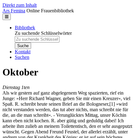
Direkt zum Inhalt
Ars Femina
Online Frauenbibliothek
Bibliothek
Zu suchende Schlüsselwörter
Kontakt
Suchen
Oktober
Dienstag 1ten
Als wir gestern auf ganz abgelegenem Weg spazierten, rief ein
Junge: »Herr Richard Wagner, geben Sie mir einen Kreuzer«, viel
Spaß. R. schreibt heute seinen Brief an die Bologneser,
[1]
»wird
nicht verstanden werden, das tut aber nichts, man schreibt nie für
die, an die man schreibt«. - Verunglücktes Mittag, unsre Köchin
kann eben nicht kochen. R. aber gütig und geduldig dabei! Ich
arbeite ihm zulieb an meinem Toilettentisch, den er sehr ausgeputzt
wünscht. Gegen Abend Freund Feustel, der allerlei erzählt, unter
andrem von der Krankheit des Königs: er ist auf sein höchstes