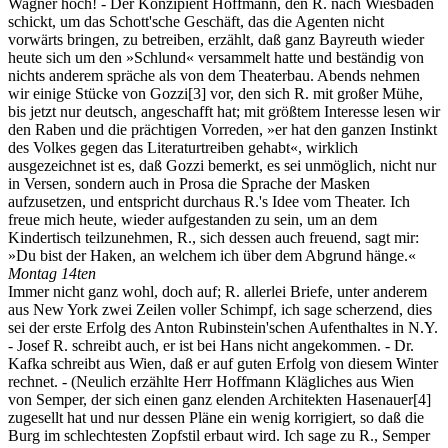
Wagner hoch! - Der Konzipient Hoffmann, den R. nach Wiesbaden
schickt, um das Schott'sche Geschäft, das die Agenten nicht
vorwärts bringen, zu betreiben, erzählt, daß ganz Bayreuth wieder
heute sich um den »Schlund« versammelt hatte und beständig von
nichts anderem spräche als von dem Theaterbau. Abends nehmen
wir einige Stücke von Gozzi
[3]
vor, den sich R. mit großer Mühe,
bis jetzt nur deutsch, angeschafft hat; mit größtem Interesse lesen wir
den Raben und die prächtigen Vorreden, »er hat den ganzen Instinkt
des Volkes gegen das Literaturtreiben gehabt«, wirklich
ausgezeichnet ist es, daß Gozzi bemerkt, es sei unmöglich, nicht nur
in Versen, sondern auch in Prosa die Sprache der Masken
aufzusetzen, und entspricht durchaus R.'s Idee vom Theater. Ich
freue mich heute, wieder aufgestanden zu sein, um an dem
Kindertisch teilzunehmen, R., sich dessen auch freuend, sagt mir:
»Du bist der Haken, an welchem ich über dem Abgrund hänge.«
Montag 14ten
Immer nicht ganz wohl, doch auf; R. allerlei Briefe, unter anderem
aus New York zwei Zeilen voller Schimpf, ich sage scherzend, dies
sei der erste Erfolg des Anton Rubinstein'schen Aufenthaltes in N.Y.
- Josef R. schreibt auch, er ist bei Hans nicht angekommen. - Dr.
Kafka schreibt aus Wien, daß er auf guten Erfolg von diesem Winter
rechnet. - (Neulich erzählte Herr Hoffmann Klägliches aus Wien
von Semper, der sich einen ganz elenden Architekten Hasenauer
[4]
zugesellt hat und nur dessen Pläne ein wenig korrigiert, so daß die
Burg im schlechtesten Zopfstil erbaut wird. Ich sage zu R., Semper