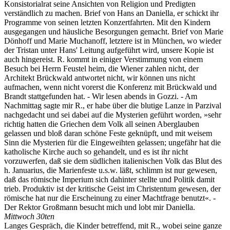
Konsistorialrat seine Ansichten von Religion und Predigten
verständlich zu machen. Brief von Hans an Daniella, er schickt ihr
Programme von seinen letzten Konzertfahrten. Mit den Kindern
ausgegangen und häusliche Besorgungen gemacht. Brief von Marie
Dönhoff und Marie Muchanoff, letztere ist in München, wo wieder
der Tristan unter Hans' Leitung aufgeführt wird, unsere Kopie ist
auch hingereist. R. kommt in einiger Verstimmung von einem
Besuch bei Herrn Feustel heim, die Wiener zahlen nicht, der
Architekt Brückwald antwortet nicht, wir können uns nicht
aufmachen, wenn nicht vorerst die Konferenz mit Brückwald und
Brandt stattgefunden hat. - Wir lesen abends in Gozzi. - Am
Nachmittag sagte mir R., er habe über die blutige Lanze in Parzival
nachgedacht und sei dabei auf die Mysterien geführt worden, »sehr
richtig hatten die Griechen dem Volk all seinen Aberglauben
gelassen und bloß daran schöne Feste geknüpft, und mit weisem
Sinn die Mysterien für die Eingeweihten gelassen; ungefähr hat die
katholische Kirche auch so gehandelt, und es ist ihr nicht
vorzuwerfen, daß sie dem südlichen italienischen Volk das Blut des
h. Januarius, die Marienfeste u.s.w. läßt, schlimm ist nur gewesen,
daß das römische Imperium sich dahinter stellte und Politik damit
trieb. Produktiv ist der kritische Geist im Christentum gewesen, der
römische hat nur die Erscheinung zu einer Machtfrage benutzt«. -
Der Rektor Großmann besucht mich und lobt mir Daniella.
Mittwoch 30ten
Langes Gespräch, die Kinder betreffend, mit R., wobei seine ganze