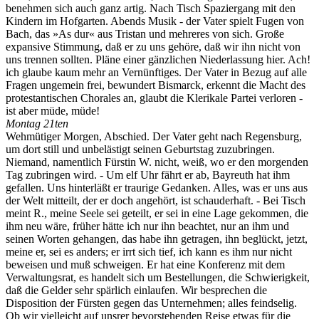
benehmen sich auch ganz artig. Nach Tisch Spaziergang mit den
Kindern im Hofgarten. Abends Musik - der Vater spielt Fugen von
Bach, das »As dur« aus Tristan und mehreres von sich. Große
expansive Stimmung, daß er zu uns gehöre, daß wir ihn nicht von
uns trennen sollten. Pläne einer gänzlichen Niederlassung hier. Ach!
ich glaube kaum mehr an Vernünftiges. Der Vater in Bezug auf alle
Fragen ungemein frei, bewundert Bismarck, erkennt die Macht des
protestantischen Chorales an, glaubt die Klerikale Partei verloren -
ist aber müde, müde!
Montag 21ten
Wehmütiger Morgen, Abschied. Der Vater geht nach Regensburg,
um dort still und unbelästigt seinen Geburtstag zuzubringen.
Niemand, namentlich Fürstin W. nicht, weiß, wo er den morgenden
Tag zubringen wird. - Um elf Uhr fährt er ab, Bayreuth hat ihm
gefallen. Uns hinterläßt er traurige Gedanken. Alles, was er uns aus
der Welt mitteilt, der er doch angehört, ist schauderhaft. - Bei Tisch
meint R., meine Seele sei geteilt, er sei in eine Lage gekommen, die
ihm neu wäre, früher hätte ich nur ihn beachtet, nur an ihm und
seinen Worten gehangen, das habe ihn getragen, ihn beglückt, jetzt,
meine er, sei es anders; er irrt sich tief, ich kann es ihm nur nicht
beweisen und muß schweigen. Er hat eine Konferenz mit dem
Verwaltungsrat, es handelt sich um Bestellungen, die Schwierigkeit,
daß die Gelder sehr spärlich einlaufen. Wir besprechen die
Disposition der Fürsten gegen das Unternehmen; alles feindselig.
Ob wir vielleicht auf unsrer bevorstehenden Reise etwas für die