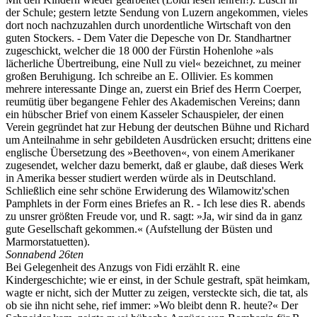
der Schule; gestern letzte Sendung von Luzern angekommen, vieles
dort noch nachzuzahlen durch unordentliche Wirtschaft von den
guten Stockers. - Dem Vater die Depesche von Dr. Standhartner
zugeschickt, welcher die 18 000 der Fürstin Hohenlohe »als
lächerliche Übertreibung, eine Null zu viel« bezeichnet, zu meiner
großen Beruhigung. Ich schreibe an E. Ollivier. Es kommen
mehrere interessante Dinge an, zuerst ein Brief des Herrn Coerper,
reumütig über begangene Fehler des Akademischen Vereins; dann
ein hübscher Brief von einem Kasseler Schauspieler, der einen
Verein gegründet hat zur Hebung der deutschen Bühne und Richard
um Anteilnahme in sehr gebildeten Ausdrücken ersucht; drittens eine
englische Übersetzung des »Beethoven«, von einem Amerikaner
zugesendet, welcher dazu bemerkt, daß er glaube, daß dieses Werk
in Amerika besser studiert werden würde als in Deutschland.
Schließlich eine sehr schöne Erwiderung des Wilamowitz'schen
Pamphlets in der Form eines Briefes an R. - Ich lese dies R. abends
zu unsrer größten Freude vor, und R. sagt: »Ja, wir sind da in ganz
gute Gesellschaft gekommen.« (Aufstellung der Büsten und
Marmorstatuetten).
Sonnabend 26ten
Bei Gelegenheit des Anzugs von Fidi erzählt R. eine
Kindergeschichte; wie er einst, in der Schule gestraft, spät heimkam,
wagte er nicht, sich der Mutter zu zeigen, versteckte sich, die tat, als
ob sie ihn nicht sehe, rief immer: »Wo bleibt denn R. heute?« Der