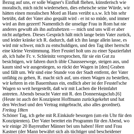
Bezug auf uns, er solle Wagner's Einfluß fliehen, künstlerisch wie
moralisch, mich nicht wiedersehen, dies erheische seine Würde, wir
hätten einen moralischen Mord an Hans verübt u.s.w. Ich bin sehr
betrübt, daß der Vater also gequält wird - er ist so müde, und immer
wird an ihm gezerrt! Namentlich die unselige Frau in Rom hat nie
anderes gewußt als ihn aufzuhetzen — mich und uns will er aber
nicht aufgeben. Dieses Gespräch hält mich lange beim Vater zurück,
und leider kränke ich R. dadurch, daß ich ihn lange allein lasse, es
wird mir schwer, mich zu entschuldigen, und den Tag über herrscht
eine kleine Verstimmung. Herr Feustel holt uns zu einer Spazierfahrt
ab, ich habe Fr. v. Schleinitz versprochen, für sie ein Gut zu
besichtigen, wir fahren durch üble Chausseewege, steigen aus, und
kaum sind wir ausgestiegen, so rückt der Wagen in [den] Graben
und fällt um. Wir sind eine Stunde von der Stadt entfernt, der Vater
unfähig zu gehen, R. macht sich auf, uns einen Wagen zu bestellen,
wir kehren in ein Bauernhaus ein, endlich aber ist der Feustel'sche
Wagen so weit hergestellt, daß wir mit Lachen die Heimfahrt
antreten. Abends besucht Vater mit R. den Donnerstagsclub.
[6]
(Heute ist auch der Konzipient Hoffmann zurückgekehrt und hat
den Wechsel und den Vertrag mitgebracht, also alles geordnet).
Freitag 18ten
Schöner Tag, ich gehe mit R.Einkäufe besorgen (um ein Uhr für den
Konzipienten). Der Vater bereitet ein Programm für den Abend, wo
wir einige 20 Bayreuther Männer bei uns haben! Herr und Frau
Kastner (der Mann bewährt sich als tüchtiger und bescheidener