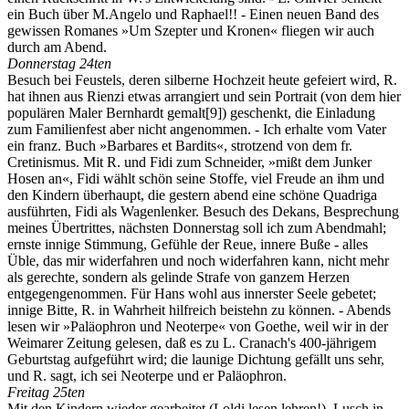
ein Buch über M.Angelo und Raphael!! - Einen neuen Band des
gewissen Romanes »Um Szepter und Kronen« fliegen wir auch
durch am Abend.
Donnerstag 24ten
Besuch bei Feustels, deren silberne Hochzeit heute gefeiert wird, R.
hat ihnen aus Rienzi etwas arrangiert und sein Portrait (von dem hier
populären Maler Bernhardt gemalt
[9]
) geschenkt, die Einladung
zum Familienfest aber nicht angenommen. - Ich erhalte vom Vater
ein franz. Buch »Barbares et Bardits«, strotzend von dem fr.
Cretinismus. Mit R. und Fidi zum Schneider, »mißt dem Junker
Hosen an«, Fidi wählt schön seine Stoffe, viel Freude an ihm und
den Kindern überhaupt, die gestern abend eine schöne Quadriga
ausführten, Fidi als Wagenlenker. Besuch des Dekans, Besprechung
meines Übertrittes, nächsten Donnerstag soll ich zum Abendmahl;
ernste innige Stimmung, Gefühle der Reue, innere Buße - alles
Üble, das mir widerfahren und noch widerfahren kann, nicht mehr
als gerechte, sondern als gelinde Strafe von ganzem Herzen
entgegengenommen. Für Hans wohl aus innerster Seele gebetet;
innige Bitte, R. in Wahrheit hilfreich beistehn zu können. - Abends
lesen wir »Paläophron und Neoterpe« von Goethe, weil wir in der
Weimarer Zeitung gelesen, daß es zu L. Cranach's 400-jährigem
Geburtstag aufgeführt wird; die launige Dichtung gefällt uns sehr,
und R. sagt, ich sei Neoterpe und er Paläophron.
Freitag 25ten
Mit den Kindern wieder gearbeitet (Loldi lesen lehren!). Lusch in