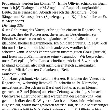
Propaganda werden tun können?? - Emile Ollivier schickt ein Buch
von sich,
[8]
Dialoge über M.Angelo und Raphael - unglaubliche
Leute, diese Franzosen. Abends lese ich die Broschüre »Über
Sänger und Schauspieler«. (Spaziergang mit R.). Ich schreibe an Fr.
v. Meyendorff.
Dienstag 22ten
61ter Geburtstag des Vaters, er bringt ihn einsam in Regensburg
heute zu, dies die Konzession, die er seinen Beziehungen zur
Fürstin W. machen zu müssen glaubte - während alle, ihn hier
glaubend, hierher telegraphieren. Ich bin darob traurig, R. sagt: »Ich
bin nur Liebe zu dir, du bist noch anderes«, worüber ich nur
scherzen kann. Abends kehren wir zu unsrem guten Gozzi [zurück]
und lesen mit großem Interesse seine »Turandot«. Wir besprechen
unsre Reisepläne, Mme Lucca schreibt entzückt, daß wir nach
Mailand kommen, also muß auch dieser Kelch ausgetrunken
werden. Mit tief ernsten Gedanken zu Bett.
Mittwoch 23ten
Von Hans geträumt, viel Leid im Herzen. Briefchen des Vaters aus
Regensburg, wehmütig liebevoll. R. schreibt an Pr. Nietzsche,
meldet unsren Besuch an in Basel und fügt u. a. einen kleinen
gedruckten Zettel [hinzu] aus einer Zeitung, worin abgeschmackte
Opernverse zitiert und kritisiert werden mit der Bemerkung »das
geht noch über den R. Wagner«! Auch eine Broschüre wird uns
zugeschickt, worin nachgewiesen werden soll, daß die Meistersinger
einen Rückschritt in W.'s Entwickelung sind. - E. Ollivier schickt