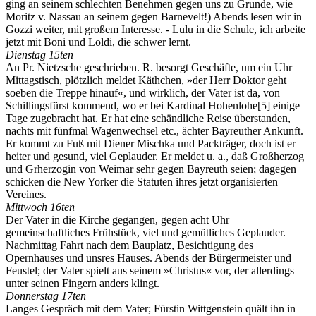
ging an seinem schlechten Benehmen gegen uns zu Grunde, wie
Moritz v. Nassau an seinem gegen Barnevelt!) Abends lesen wir in
Gozzi weiter, mit großem Interesse. - Lulu in die Schule, ich arbeite
jetzt mit Boni und Loldi, die schwer lernt.
Dienstag 15ten
An Pr. Nietzsche geschrieben. R. besorgt Geschäfte, um ein Uhr
Mittagstisch, plötzlich meldet Käthchen, »der Herr Doktor geht
soeben die Treppe hinauf«, und wirklich, der Vater ist da, von
Schillingsfürst kommend, wo er bei Kardinal Hohenlohe
[5]
einige
Tage zugebracht hat. Er hat eine schändliche Reise überstanden,
nachts mit fünfmal Wagenwechsel etc., ächter Bayreuther Ankunft.
Er kommt zu Fuß mit Diener Mischka und Packträger, doch ist er
heiter und gesund, viel Geplauder. Er meldet u. a., daß Großherzog
und Grherzogin von Weimar sehr gegen Bayreuth seien; dagegen
schicken die New Yorker die Statuten ihres jetzt organisierten
Vereines.
Mittwoch 16ten
Der Vater in die Kirche gegangen, gegen acht Uhr
gemeinschaftliches Frühstück, viel und gemütliches Geplauder.
Nachmittag Fahrt nach dem Bauplatz, Besichtigung des
Opernhauses und unsres Hauses. Abends der Bürgermeister und
Feustel; der Vater spielt aus seinem »Christus« vor, der allerdings
unter seinen Fingern anders klingt.
Donnerstag 17ten
Langes Gespräch mit dem Vater; Fürstin Wittgenstein quält ihn in