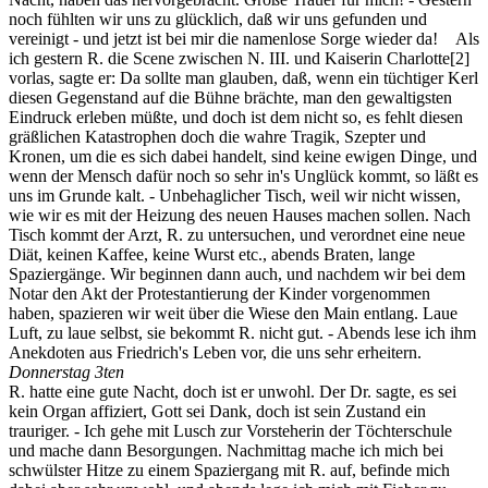
noch fühlten wir uns zu glücklich, daß wir uns gefunden und
vereinigt - und jetzt ist bei mir die namenlose Sorge wieder da! Als
ich gestern R. die Scene zwischen N. III. und Kaiserin Charlotte
[2]
vorlas, sagte er: Da sollte man glauben, daß, wenn ein tüchtiger Kerl
diesen Gegenstand auf die Bühne brächte, man den gewaltigsten
Eindruck erleben müßte, und doch ist dem nicht so, es fehlt diesen
gräßlichen Katastrophen doch die wahre Tragik, Szepter und
Kronen, um die es sich dabei handelt, sind keine ewigen Dinge, und
wenn der Mensch dafür noch so sehr in's Unglück kommt, so läßt es
uns im Grunde kalt. - Unbehaglicher Tisch, weil wir nicht wissen,
wie wir es mit der Heizung des neuen Hauses machen sollen. Nach
Tisch kommt der Arzt, R. zu untersuchen, und verordnet eine neue
Diät, keinen Kaffee, keine Wurst etc., abends Braten, lange
Spaziergänge. Wir beginnen dann auch, und nachdem wir bei dem
Notar den Akt der Protestantierung der Kinder vorgenommen
haben, spazieren wir weit über die Wiese den Main entlang. Laue
Luft, zu laue selbst, sie bekommt R. nicht gut. - Abends lese ich ihm
Anekdoten aus Friedrich's Leben vor, die uns sehr erheitern.
Donnerstag 3ten
R. hatte eine gute Nacht, doch ist er unwohl. Der Dr. sagte, es sei
kein Organ affiziert, Gott sei Dank, doch ist sein Zustand ein
trauriger. - Ich gehe mit Lusch zur Vorsteherin der Töchterschule
und mache dann Besorgungen. Nachmittag mache ich mich bei
schwülster Hitze zu einem Spaziergang mit R. auf, befinde mich