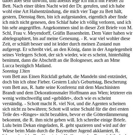
dabei aber sehr unwohl, und abends lege ich mich mit Fieber zu
Bett. Nach einer üblen Nacht wird der Dr. gerufen, und ich habe
wohl eine Art Halsentzündung, die mich vier Tage zu Bett hält,
gestern, Dienstag 8ten, bin ich aufgestanden, eigentlich aber finde
ich mich nicht genesen, den Schlaf habe ich völlig verloren, und ich
bin sehr angegriffen. Angekommen sind in dieser Zeit Briefe von M.
Schl, Frau v. Meyendorff, Gräfin Bassenheim. Dem Vater haben wir
abtelegraphiert, bis auf meine Genesung. - R. war viel wohler diese
Zeit, er schläft besser und ist leider durch meinen Zustand nun
aufgeregt. Er schreibt viel, an den König, dann in der Angelegenheit
seines Verlegers Schott, der sich wieder, wie es scheint, hinterhältig
benimmt, dann die Abschrift an die Bologneser, auch an Mme
Lucca bezüglich Mailand.
Sonntag 13ten
vom Bett aus Einen Rückfall gehabt, die Mandeln sind entzündet,
doch bin ich ohne Fieber. Gestern Lulu's Geburtstag, Bescherung
vom Bett aus, R. hatte seine Konferenz mit dem Maschinisten
Brandt und dem Dekorationsmaler Hoffmann aus Wien; letzterer ein
wenig weitschweifig und »gebildet«, doch wie es scheint
verständig. - Schott macht R. viel Not, und die Agenten scheinen
sich nicht zu bewähren; Schott will seine Schuld für die drei ersten
Teile des »Ringes« nicht bezahlen, bevor er die Götterdämmerung
bekommt, die R. ihm nicht geben will. Ich schreibe einige Briefe.
Lulu beim Dekan eingeladen, R. geht spazieren und wird auf der
Wiese beim Main durch die Bayreuther Jugend akklamiert, R.