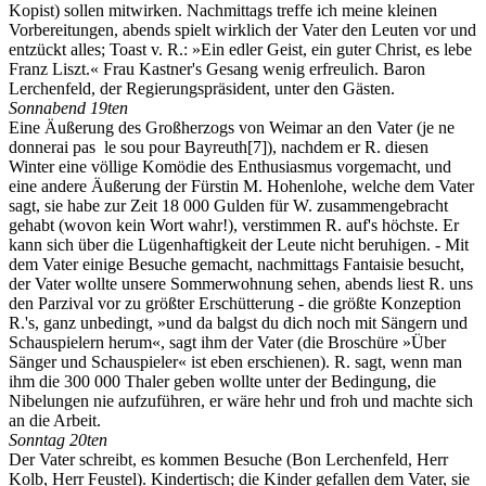
Kopist) sollen mitwirken. Nachmittags treffe ich meine kleinen
Vorbereitungen, abends spielt wirklich der Vater den Leuten vor und
entzückt alles; Toast v. R.: »Ein edler Geist, ein guter Christ, es lebe
Franz Liszt.« Frau Kastner's Gesang wenig erfreulich. Baron
Lerchenfeld, der Regierungspräsident, unter den Gästen.
Sonnabend 19ten
Eine Äußerung des Großherzogs von Weimar an den Vater (je ne
donnerai pas le sou pour Bayreuth
[7]
), nachdem er R. diesen
Winter eine völlige Komödie des Enthusiasmus vorgemacht, und
eine andere Äußerung der Fürstin M. Hohenlohe, welche dem Vater
sagt, sie habe zur Zeit 18 000 Gulden für W. zusammengebracht
gehabt (wovon kein Wort wahr!), verstimmen R. auf's höchste. Er
kann sich über die Lügenhaftigkeit der Leute nicht beruhigen. - Mit
dem Vater einige Besuche gemacht, nachmittags Fantaisie besucht,
der Vater wollte unsere Sommerwohnung sehen, abends liest R. uns
den Parzival vor zu größter Erschütterung - die größte Konzeption
R.'s, ganz unbedingt, »und da balgst du dich noch mit Sängern und
Schauspielern herum«, sagt ihm der Vater (die Broschüre »Über
Sänger und Schauspieler« ist eben erschienen). R. sagt, wenn man
ihm die 300 000 Thaler geben wollte unter der Bedingung, die
Nibelungen nie aufzuführen, er wäre hehr und froh und machte sich
an die Arbeit.
Sonntag 20ten
Der Vater schreibt, es kommen Besuche (Bon Lerchenfeld, Herr
Kolb, Herr Feustel). Kindertisch; die Kinder gefallen dem Vater, sie