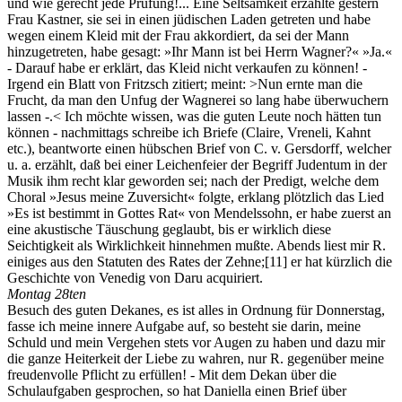
und wie gerecht jede Prüfung!... Eine Seltsamkeit erzählte gestern
Frau Kastner, sie sei in einen jüdischen Laden getreten und habe
wegen einem Kleid mit der Frau akkordiert, da sei der Mann
hinzugetreten, habe gesagt: »Ihr Mann ist bei Herrn Wagner?« »Ja.«
- Darauf habe er erklärt, das Kleid nicht verkaufen zu können! -
Irgend ein Blatt von Fritzsch zitiert; meint: >Nun ernte man die
Frucht, da man den Unfug der Wagnerei so lang habe überwuchern
lassen -.< Ich möchte wissen, was die guten Leute noch hätten tun
können - nachmittags schreibe ich Briefe (Claire, Vreneli, Kahnt
etc.), beantworte einen hübschen Brief von C. v. Gersdorff, welcher
u. a. erzählt, daß bei einer Leichenfeier der Begriff Judentum in der
Musik ihm recht klar geworden sei; nach der Predigt, welche dem
Choral »Jesus meine Zuversicht« folgte, erklang plötzlich das Lied
»Es ist bestimmt in Gottes Rat« von Mendelssohn, er habe zuerst an
eine akustische Täuschung geglaubt, bis er wirklich diese
Seichtigkeit als Wirklichkeit hinnehmen mußte. Abends liest mir R.
einiges aus den Statuten des Rates der Zehne;
[11]
er hat kürzlich die
Geschichte von Venedig von Daru acquiriert.
Montag 28ten
Besuch des guten Dekanes, es ist alles in Ordnung für Donnerstag,
fasse ich meine innere Aufgabe auf, so besteht sie darin, meine
Schuld und mein Vergehen stets vor Augen zu haben und dazu mir
die ganze Heiterkeit der Liebe zu wahren, nur R. gegenüber meine
freudenvolle Pflicht zu erfüllen! - Mit dem Dekan über die
Schulaufgaben gesprochen, so hat Daniella einen Brief über