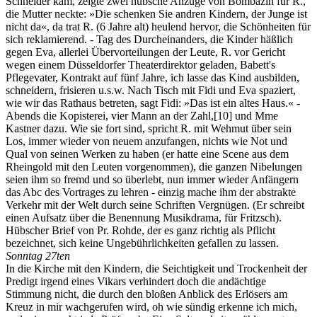
Schneider kam, zeigte zwei hübsche Anzüge von Bombazin für R.,
die Mutter neckte: »Die schenken Sie andren Kindern, der Junge ist
nicht da«, da trat R. (6 Jahre alt) heulend hervor, die Schönheiten für
sich reklamierend. - Tag des Durcheinanders, die Kinder häßlich
gegen Eva, allerlei Übervorteilungen der Leute, R. vor Gericht
wegen einem Düsseldorfer Theaterdirektor geladen, Babett's
Pflegevater, Kontrakt auf fünf Jahre, ich lasse das Kind ausbilden,
schneidern, frisieren u.s.w. Nach Tisch mit Fidi und Eva spaziert,
wie wir das Rathaus betreten, sagt Fidi: »Das ist ein altes Haus.« -
Abends die Kopisterei, vier Mann an der Zahl,
[10]
und Mme
Kastner dazu. Wie sie fort sind, spricht R. mit Wehmut über sein
Los, immer wieder von neuem anzufangen, nichts wie Not und
Qual von seinen Werken zu haben (er hatte eine Scene aus dem
Rheingold mit den Leuten vorgenommen), die ganzen Nibelungen
seien ihm so fremd und so überlebt, nun immer wieder Anfängern
das Abc des Vortrages zu lehren - einzig mache ihm der abstrakte
Verkehr mit der Welt durch seine Schriften Vergnügen. (Er schreibt
einen Aufsatz über die Benennung Musikdrama, für Fritzsch).
Hübscher Brief von Pr. Rohde, der es ganz richtig als Pflicht
bezeichnet, sich keine Ungebührlichkeiten gefallen zu lassen.
Sonntag 27ten
In die Kirche mit den Kindern, die Seichtigkeit und Trockenheit der
Predigt irgend eines Vikars verhindert doch die andächtige
Stimmung nicht, die durch den bloßen Anblick des Erlösers am
Kreuz in mir wachgerufen wird, oh wie sündig erkenne ich mich,