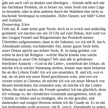
gibt uns auch viel zu denken und überlegen. - Abends stellt sich mir
das furchtbare Problem, ob es besser sei, seine Seele mit einer Lüge
zu besudeln, oder in dem anderen durch die Wahrheit eine nicht zu
löschende Seelenqual zu entzünden. Tiefes Sinnen; wer hilft? Gebet
und Andacht.
Donnerstag 31ten
Früh auf, R. hatte keine gute Nacht, doch ist er weich und andächtig
gestimmt; wir machen uns um 10 Uhr auf zum Dekan, dort wird vor
den Zeugen Feustel und Bürgermeister das Protokoll meines
Übertrittes aufgenommen; dann in die Sakristei, wo ich mit R. das h.
Abendmahl nehme; erschütternder Akt, meine ganze Seele bebt,
unser Dekan spricht aus tiefster Seele, R. ist innig gerührt; wie
schön ist doch die Religion - welche Macht könnte eine solche
Stimmung in unser Ohr bringen? Wir sind alle in gehobener
feierlicher Andacht - »Gott ist die Liebe«, wiederholt der Dekan, oh
möchte ich in solcher Stimmung sterben, könnte man darin beharren
bis an des Lebens Ende! Als wir uns umarmten, R. und ich, war es
mir, als ob jetzt erst unser Bund geschlossen wäre, jetzt erst wir
vereint wären in Christus; oh möchte ich wie ein neuer Mensch von
diesem feierlichsten Akt erstanden sein, oh möchte ich das Leiden
lieben, für mich suchen, die Freude spenden! Ich bin glücklich, denn
ich verlange es, der christlichen Gemeinde anzugehören, mich als
Christin zu fühlen und zu betätigen, dies ist mir gewährt, und
dankenden und reuigen Herzens nehme ich die Gnade an. Es ist mir
fast bedeutender wohl gewesen, mit R. zum h. Abendmahl zu gehen