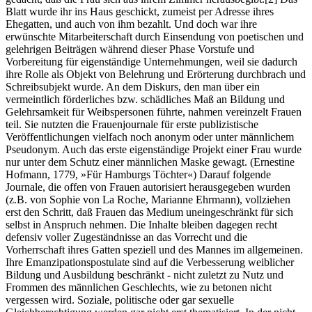
Blatt wurde ihr ins Haus geschickt, zumeist per Adresse ihres
Ehegatten, und auch von ihm bezahlt. Und doch war ihre
erwünschte Mitarbeiterschaft durch Einsendung von poetischen und
gelehrigen Beiträgen während dieser Phase Vorstufe und
Vorbereitung für eigenständige Unternehmungen, weil sie dadurch
ihre Rolle als Objekt von Belehrung und Erörterung durchbrach und
Schreibsubjekt wurde. An dem Diskurs, den man über ein
vermeintlich förderliches bzw. schädliches Maß an Bildung und
Gelehrsamkeit für Weibspersonen führte, nahmen vereinzelt Frauen
teil. Sie nutzten die Frauenjournale für erste publizistische
Veröffentlichungen vielfach noch anonym oder unter männlichem
Pseudonym. Auch das erste eigenständige Projekt einer Frau wurde
nur unter dem Schutz einer männlichen Maske gewagt. (Ernestine
Hofmann, 1779, »Für Hamburgs Töchter«) Darauf folgende
Journale, die offen von Frauen autorisiert herausgegeben wurden
(z.B. von Sophie von La Roche, Marianne Ehrmann), vollziehen
erst den Schritt, daß Frauen das Medium uneingeschränkt für sich
selbst in Anspruch nehmen. Die Inhalte bleiben dagegen recht
defensiv voller Zugeständnisse an das Vorrecht und die
Vorherrschaft ihres Gatten speziell und des Mannes im allgemeinen.
Ihre Emanzipationspostulate sind auf die Verbesserung weiblicher
Bildung und Ausbildung beschränkt - nicht zuletzt zu Nutz und
Frommen des männlichen Geschlechts, wie zu betonen nicht
vergessen wird. Soziale, politische oder gar sexuelle