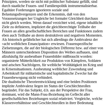
Prinzipien, werden sie nicht mit politischer Substanz gefüllt, sind
durch staatliche Frauen- und Familienpolitik instrumentalisierbar.
Egalitäre Forderungen ignorieren soziale und
Belastungsdivergenzen und die Erkenntnis, daß von den
Voraussetzungen her Ungleiche bei formaler Gleichheit durchaus
nicht gleich werden. Wenn darauf verzichtet wird, eigene inhaltliche
Ziele zu definieren, impliziert die gleichberechtigte Teilhabe der
Frauen an allen gesellschaftlichen Bereichen und Funktionen zudem
eben auch Teilhabe an deren destruktiven und negativen Momenten.
Als historisch gefährlicher hat sich allerdings die Ambivalenz der
»acht weiblichen Emancipation« erwiesen. Frauenspezifische
Zielsetzungen, die auf der biologischen Differenz bzw. auf einer von
Männern unterschiedenen Disposition des Weibes aufbauen, sind
allzuhäufig für ausbeutbare Frauenbilder mißbraucht worden:
organisierte Mütterlichkeit zur Produktion von Kämpfern, Soldaten
und arischen Nachfolgern, für weibliche Wohltätigkeit im Krieg und
in Krisensituationen. Ausbeutung weiblicher Zuwendung und
Arbeitskraft für militaristische und kapitalistische Zwecke hat die
Frauenbewegung nicht verhindert.
Die dualistische Theorieentwicklung und eine beiden Positionen
implizite Ambivalenz liegen im Status der Geschlechtsrollen
begründet. Für das Subjekt, d.h. aus der Perspektive der Frau,
dominant, wird die Mann-Frau-Beziehung im Geflecht aller
gesellschaftlichen Beziehungen sozial relativiert. Vergleiche, welche
Klassenverhältnisse und Geschlechtsrollen in ihrer Bedeutung