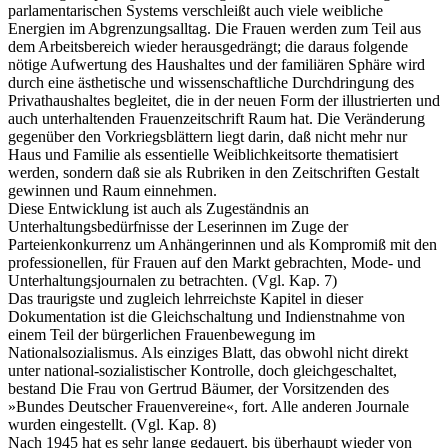
parlamentarischen Systems verschleißt auch viele weibliche
Energien im Abgrenzungsalltag. Die Frauen werden zum Teil aus
dem Arbeitsbereich wieder herausgedrängt; die daraus folgende
nötige Aufwertung des Haushaltes und der familiären Sphäre wird
durch eine ästhetische und wissenschaftliche Durchdringung des
Privathaushaltes begleitet, die in der neuen Form der illustrierten und
auch unterhaltenden Frauenzeitschrift Raum hat. Die Veränderung
gegenüber den Vorkriegsblättern liegt darin, daß nicht mehr nur
Haus und Familie als essentielle Weiblichkeitsorte thematisiert
werden, sondern daß sie als Rubriken in den Zeitschriften Gestalt
gewinnen und Raum einnehmen.
Diese Entwicklung ist auch als Zugeständnis an
Unterhaltungsbedürfnisse der Leserinnen im Zuge der
Parteienkonkurrenz um Anhängerinnen und als Kompromiß mit den
professionellen, für Frauen auf den Markt gebrachten, Mode- und
Unterhaltungsjournalen zu betrachten. (Vgl. Kap. 7)
Das traurigste und zugleich lehrreichste Kapitel in dieser
Dokumentation ist die Gleichschaltung und Indienstnahme von
einem Teil der bürgerlichen Frauenbewegung im
Nationalsozialismus. Als einziges Blatt, das obwohl nicht direkt
unter national-sozialistischer Kontrolle, doch gleichgeschaltet,
bestand Die Frau von Gertrud Bäumer, der Vorsitzenden des
»Bundes Deutscher Frauenvereine«, fort. Alle anderen Journale
wurden eingestellt. (Vgl. Kap. 8)
Nach 1945 hat es sehr lange gedauert, bis überhaupt wieder von