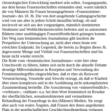
chronologischen Entwicklung markiert sein sollen. Ausgangspunkt,
aus dem heraus Frauenzeitschriften entstanden sind, waren nämlich
die von Männern für Frauen herausgegebenen »Frauenzimmer-
Journale« des 18. Jh. Die von dort ausgehende Gattungsgeschichte
wird von uns aber in jedem Schritt daraufhin befragt, ob und
inwieweit sie sich aus den vorgeprägten, männlich dominierten
Strukturen und Weiblichkeitsentwürfen befreien und zu autonomen
Blättern einer unabhängigen Frauenöffentlichkeit gelangen konnte.
Der Weg zum feministischen Journalismus gibt insofern die
Perspektive der Untersuchung an, nicht aber einen heute erst
erreichten Endpunkt. Im Gegenteil, die bereits zu Beginn dieses Jh.
dagewesene Menge und Vielfalt von Frauenzeitschriften sind bis
heute nicht wieder erreicht.
Die Rede vom »feministischen Journalismus« wäre hier ohne
Umschweife zu führen, hätten sich nicht durch die aktuelle Debatte
derartige Mißverständnisse in Rezeption und Verwendung des
Feminismusbegriffes eingeschlichen, daß er eher als Reizwort
Verunsicherung, Vorurteile und Abwehr erzeugt, als daß er Klarheit
über einen komplexen und in der Ausführung nicht unkomplizierten
Zusammenhang herstellte. Die Assoziierung von »männerfeindlich«,
»verbissen«, »militant« u.a. bei dem Wort feministisch ist Resultat
der oberflächlichen, sensationslüsternen und vermarkteten
Behandlung der Frauenfrage in den (Männer) Medien. Sie zeugt
aber auch von realen Ängsten, daß Frauen den ihnen angedienten
Platz in der gesellschaftlichen Geschlechtsrollenteilung verlassen