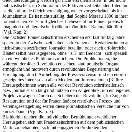
Gleichberechtigung werden gar nicht erst thematisiert. In der nicht-
publizistischen, im Schonraum des Fiktiven verbleibenden Literatur
ist die kulturelle Gleichberechtigung weiter vorgeschritten als im
Journalismus. Es ist nicht zufällig, daß Sophie Mereau 1800 in ihrer
romantischen Zeitschrift gleiches Liebesrecht für Frauen poetisch
imaginiert und literarische Kritik an männlicher Rationalität führt.
(Vgl. Kap. 2)
Die nächsten Frauenzeitschriften erscheinen erst fast fünfzig Jahre
später. In der Zwischenzeit haben sich Frauen als Redakteurinnen an
nicht-frauenspezifischen Journalen beteiligt, oder auch erfolgreiche
Blätter selbst herausgegeben, ohne - z.T. mit Bedacht - sich speziell
an ein weibliches Publikum zu richten. Die Publikationen, die
während der 48er Revolution entstehen, sind politische Organe,
ermöglicht und motiviert durch revolutionäre Begeisterung und
Ermutigung, durch Aufhebung der Pressevorzensur und ein enorm
gesteigertes Interesse an allen Medien und Informationen.
[3]
Ihre
Herausgeberinnen waren alle vor der Revolution schriftstellerisch
bzw. journalistisch tätig und nutzten den Augenblick, um ein eigenes
Projekt zu wagen. Durch das Scheitern der Revolution, im Zuge der
Restauration und der für Frauen äußerst restriktiven Presse- und
Vereinsgesetzgebung waren diese journalistischen Versuche nur von
kurzer Dauer (Vgl. Kap. 3).
Bis hierhin reichen die individuellen Bemühungen weiblicher
Herausgeber, sich mit Frauenzeitschriften auf dem publizistischen
Markt zu behaupten, sich mit engagierten Produkten den