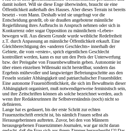
damit isoliert. Will sie diese Enge überwinden, braucht sie eine
Öffentlichkeit außerhalb des Hauses. Aber dieses Terrain ist bereits
besetzt - vom Mann. Deshalb wird sie ungefragt vor die
Entscheidung gestellt, ob sie draußen angebotene männliche
Regieführung ihres Aufbruchs in Anspruch nehmen oder sich in
Konkurrenz oder sogar Opposition zu männlichem »Leben«
bewegen will. Aus diesem Grunde wurde weibliche Redefreiheit
z.T. durch Anpassung an männliche Öffentlichkeit erkauft. Eine
Gleichberechtigung des »anderen Geschlechts« innerhalb der
Gebiete, die vom »ersten«, sprich eigentlichen Geschlecht
kontrolliert werden, kann es nur um den Preis der Unterwerfung
bzw. der Preisgabe von Frauenbewußtsein geben. Autonomie ist
über einen einzelnen Willensakt nicht herstellbar, sondern das
Ergebnis mühevoller und langwieriger Befreiungsschritte aus den
Fesseln sozialer Abhängigkeit und patriarchalischer Frauenbilder.
Eine autonome Frauenöffentlichkeit, die sich im Bewußtsein dieser
Abhängigkeit organisiert, muß notwendigerweise feministisch sein,
und ihre Zeitschriften können als solche bezeichnet werden, auch
wenn ihre Redakteurinnen ihr Selbstverständnis (noch) nicht so
definieren.
Lange hat es gedauert, bis der erste Schritt zur echten
Frauenzeitschrift erreicht ist, bis nämlich Frauen selbst als
Herausgeberinnen auftreten. Zuvor, bei den von Männern
herausgegebenen Frauenzimmer-Journalen, war gar nicht daran
gedacht, daß die Frau sich aus ihrem Zimmer herausbegibt.
[2]
Das