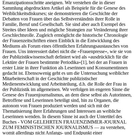
Emanzipationsschritte aneignen. Wir verstehen die in dieser
Sammlung abgedruckten Artikel als Beispiele für die Genese des
Weiblichkeitsdiskurses; sie demonstrieren die Geschichte der
Debatten von Frauen über das Selbstverständnis ihrer Rolle in
Familie, Beruf und Gesellschaft. Sie sind aber auch Exempel des
Streites über Ideen und mögliche Strategien zur Veränderung ihrer
Geschlechtsrolle. Zugleich ermöglicht die historische Chronologie
der Frauenzeitschriften einen Einblick in die Entwicklung des
Mediums als Forum eines öffentlichen Erfahrungsaustausches von
Frauen. Uns interessiert dabei nicht die »Frauenpresse«, wie sie von
der Publizistikwissenschaft definiert wird als »ausdrücklich für die
Lektüre der Frauen bestimmte Periodika«
[1]
, bei der an Frauen in
erster Linie in ihrer Funktion als Leserinnen und Konsumentinnen
gedacht ist. Ebensowenig geht es um die Untersuchung weiblicher
Mitarbeiterschaft in der Geschichte publizistischer
Medienentwicklung und Arbeitsteilung, d.h. die Rolle der Frau in
der Publizistik im allgemeinen. Wir verfolgen im engeren Sinne die
Genese des Frauenjournalismus, an dem diese selbst als Autorinnen,
Betroffene und Leserinnen beteiligt sind, hin zu Organen, die
autonom von Frauen produziert werden und sich mit der
Thematisierung ihrer Erfahrungen und Interessen an weibliche
Leserinnen wenden. In diesem Sinne ist auch der Untertitel des
Buches - VOM GELEHRTEN FRAUENZIMMER-JOURNAL
ZUM FEMINISTISCHEN JOURNALISMUS — zu verstehen,
womit allerdings nicht Anfangs- und Endpunkt einer