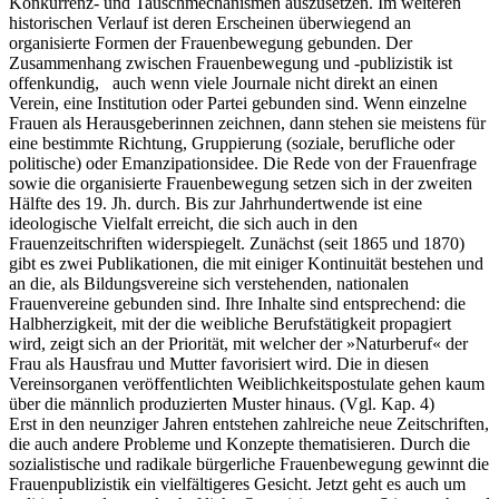
Konkurrenz- und Tauschmechanismen auszusetzen. Im weiteren
historischen Verlauf ist deren Erscheinen überwiegend an
organisierte Formen der Frauenbewegung gebunden. Der
Zusammenhang zwischen Frauenbewegung und -publizistik ist
offenkundig, auch wenn viele Journale nicht direkt an einen
Verein, eine Institution oder Partei gebunden sind. Wenn einzelne
Frauen als Herausgeberinnen zeichnen, dann stehen sie meistens für
eine bestimmte Richtung, Gruppierung (soziale, berufliche oder
politische) oder Emanzipationsidee. Die Rede von der Frauenfrage
sowie die organisierte Frauenbewegung setzen sich in der zweiten
Hälfte des 19. Jh. durch. Bis zur Jahrhundertwende ist eine
ideologische Vielfalt erreicht, die sich auch in den
Frauenzeitschriften widerspiegelt. Zunächst (seit 1865 und 1870)
gibt es zwei Publikationen, die mit einiger Kontinuität bestehen und
an die, als Bildungsvereine sich verstehenden, nationalen
Frauenvereine gebunden sind. Ihre Inhalte sind entsprechend: die
Halbherzigkeit, mit der die weibliche Berufstätigkeit propagiert
wird, zeigt sich an der Priorität, mit welcher der »Naturberuf« der
Frau als Hausfrau und Mutter favorisiert wird. Die in diesen
Vereinsorganen veröffentlichten Weiblichkeitspostulate gehen kaum
über die männlich produzierten Muster hinaus. (Vgl. Kap. 4)
Erst in den neunziger Jahren entstehen zahlreiche neue Zeitschriften,
die auch andere Probleme und Konzepte thematisieren. Durch die
sozialistische und radikale bürgerliche Frauenbewegung gewinnt die
Frauenpublizistik ein vielfältigeres Gesicht. Jetzt geht es auch um