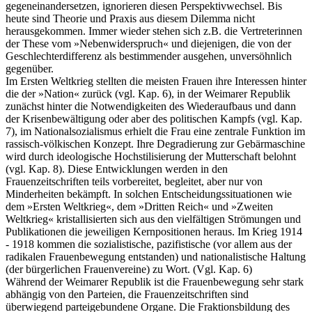
gegeneinandersetzen, ignorieren diesen Perspektivwechsel. Bis
heute sind Theorie und Praxis aus diesem Dilemma nicht
herausgekommen. Immer wieder stehen sich z.B. die Vertreterinnen
der These vom »Nebenwiderspruch« und diejenigen, die von der
Geschlechterdifferenz als bestimmender ausgehen, unversöhnlich
gegenüber.
Im Ersten Weltkrieg stellten die meisten Frauen ihre Interessen hinter
die der »Nation« zurück (vgl. Kap. 6), in der Weimarer Republik
zunächst hinter die Notwendigkeiten des Wiederaufbaus und dann
der Krisenbewältigung oder aber des politischen Kampfs (vgl. Kap.
7), im Nationalsozialismus erhielt die Frau eine zentrale Funktion im
rassisch-völkischen Konzept. Ihre Degradierung zur Gebärmaschine
wird durch ideologische Hochstilisierung der Mutterschaft belohnt
(vgl. Kap. 8). Diese Entwicklungen werden in den
Frauenzeitschriften teils vorbereitet, begleitet, aber nur von
Minderheiten bekämpft. In solchen Entscheidungssituationen wie
dem »Ersten Weltkrieg«, dem »Dritten Reich« und »Zweiten
Weltkrieg« kristallisierten sich aus den vielfältigen Strömungen und
Publikationen die jeweiligen Kernpositionen heraus. Im Krieg 1914
- 1918 kommen die sozialistische, pazifistische (vor allem aus der
radikalen Frauenbewegung entstanden) und nationalistische Haltung
(der bürgerlichen Frauenvereine) zu Wort. (Vgl. Kap. 6)
Während der Weimarer Republik ist die Frauenbewegung sehr stark
abhängig von den Parteien, die Frauenzeitschriften sind
überwiegend parteigebundene Organe. Die Fraktionsbildung des