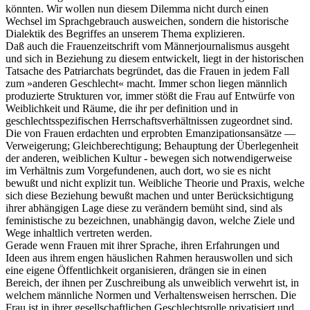
könnten. Wir wollen nun diesem Dilemma nicht durch einen
Wechsel im Sprachgebrauch ausweichen, sondern die historische
Dialektik des Begriffes an unserem Thema explizieren.
Daß auch die Frauenzeitschrift vom Männerjournalismus ausgeht
und sich in Beziehung zu diesem entwickelt, liegt in der historischen
Tatsache des Patriarchats begründet, das die Frauen in jedem Fall
zum »anderen Geschlecht« macht. Immer schon liegen männlich
produzierte Strukturen vor, immer stößt die Frau auf Entwürfe von
Weiblichkeit und Räume, die ihr per definition und in
geschlechtsspezifischen Herrschaftsverhältnissen zugeordnet sind.
Die von Frauen erdachten und erprobten Emanzipationsansätze —
Verweigerung; Gleichberechtigung; Behauptung der Überlegenheit
der anderen, weiblichen Kultur - bewegen sich notwendigerweise
im Verhältnis zum Vorgefundenen, auch dort, wo sie es nicht
bewußt und nicht explizit tun. Weibliche Theorie und Praxis, welche
sich diese Beziehung bewußt machen und unter Berücksichtigung
ihrer abhängigen Lage diese zu verändern bemüht sind, sind als
feministische zu bezeichnen, unabhängig davon, welche Ziele und
Wege inhaltlich vertreten werden.
Gerade wenn Frauen mit ihrer Sprache, ihren Erfahrungen und
Ideen aus ihrem engen häuslichen Rahmen herauswollen und sich
eine eigene Öffentlichkeit organisieren, drängen sie in einen
Bereich, der ihnen per Zuschreibung als unweiblich verwehrt ist, in
welchem männliche Normen und Verhaltensweisen herrschen. Die
Frau ist in ihrer gesellschaftlichen Geschlechtsrolle privatisiert und