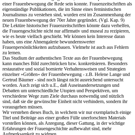
einer Frauenbewegung die Rede sein konnte. Frauenzeitschriften als
eigenständige Publikationen, die im Sinne eines feministischen
Journalismus zu verstehen sind, wurden erst im Zusammenhang der
neuen Frauenbewegung der 70er Jahre gegründet. (Vgl. Kap. 9)
Die Lektüre historischer Frauenzeitschriften könnte dazu verhelfen,
die Frauengeschichte nicht nur affirmativ und museal zu rezipieren,
wie es heute vielfach geschieht. Wir können kein Interesse daran
haben, uns eine Ahnengalerie bewundernswerter
Frauenpersönlichkeiten aufzubauen. Vielmehr ist auch aus Fehlern
zu lernen.
Das Studium der authentischen Texte aus der Frauenbewegung
kann manches Bild zurechtrücken bzw. konkretisieren. Besonders
restaurative und sozial bornierte Verhaltensweisen und Strategien
einzelner »Größen« der Frauenbewegung - z.B. Helene Lange und
Gertrud Bäumer - sind noch längst nicht ausreichend untersucht
worden. Auch zeigt sich u.E., daß Auseinandersetzungen und
Debatten um unterschiedliche Utopien und Perspektiven, um
verschiedene Wege zum Ziele durchaus notwendig und nützlich
sind, daß sie die gewünschte Einheit nicht verhindern, sondern ihr
vorausgehen müssen.
Wir verstehen dieses Buch, in welchem wir nur exemplarisch einige
Titel und Beiträge aus einer großen Fülle unerforschten Materials
vorstellen können, als Anregung, dieser Gattung, in der wichtige
Erfahrungen der Frauengeschichte aufbewahrt sind, mehr
Aufmerksamkeit zu widmen.