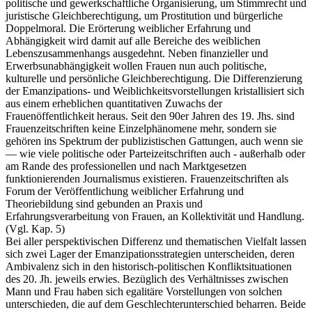
politische und gewerkschaftliche Organisierung, um Stimmrecht und
juristische Gleichberechtigung, um Prostitution und bürgerliche
Doppelmoral. Die Erörterung weiblicher Erfahrung und
Abhängigkeit wird damit auf alle Bereiche des weiblichen
Lebenszusammenhangs ausgedehnt. Neben finanzieller und
Erwerbsunabhängigkeit wollen Frauen nun auch politische,
kulturelle und persönliche Gleichberechtigung. Die Differenzierung
der Emanzipations- und Weiblichkeitsvorstellungen kristallisiert sich
aus einem erheblichen quantitativen Zuwachs der
Frauenöffentlichkeit heraus. Seit den 90er Jahren des 19. Jhs. sind
Frauenzeitschriften keine Einzelphänomene mehr, sondern sie
gehören ins Spektrum der publizistischen Gattungen, auch wenn sie
— wie viele politische oder Parteizeitschriften auch - außerhalb oder
am Rande des professionellen und nach Marktgesetzen
funktionierenden Journalismus existieren. Frauenzeitschriften als
Forum der Veröffentlichung weiblicher Erfahrung und
Theoriebildung sind gebunden an Praxis und
Erfahrungsverarbeitung von Frauen, an Kollektivität und Handlung.
(Vgl. Kap. 5)
Bei aller perspektivischen Differenz und thematischen Vielfalt lassen
sich zwei Lager der Emanzipationsstrategien unterscheiden, deren
Ambivalenz sich in den historisch-politischen Konfliktsituationen
des 20. Jh. jeweils erwies. Bezüglich des Verhältnisses zwischen
Mann und Frau haben sich egalitäre Vorstellungen von solchen
unterschieden, die auf dem Geschlechterunterschied beharren. Beide