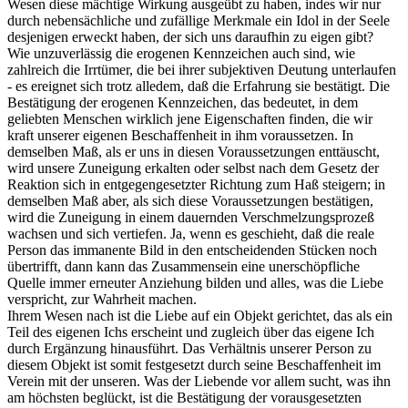
Wesen diese mächtige Wirkung ausgeübt zu haben, indes wir nur
durch nebensächliche und zufällige Merkmale ein Idol in der Seele
desjenigen erweckt haben, der sich uns daraufhin zu eigen gibt?
Wie unzuverlässig die erogenen Kennzeichen auch sind, wie
zahlreich die Irrtümer, die bei ihrer subjektiven Deutung unterlaufen
- es ereignet sich trotz alledem, daß die Erfahrung sie bestätigt. Die
Bestätigung der erogenen Kennzeichen, das bedeutet, in dem
geliebten Menschen wirklich jene Eigenschaften finden, die wir
kraft unserer eigenen Beschaffenheit in ihm voraussetzen. In
demselben Maß, als er uns in diesen Voraussetzungen enttäuscht,
wird unsere Zuneigung erkalten oder selbst nach dem Gesetz der
Reaktion sich in entgegengesetzter Richtung zum Haß steigern; in
demselben Maß aber, als sich diese Voraussetzungen bestätigen,
wird die Zuneigung in einem dauernden Verschmelzungsprozeß
wachsen und sich vertiefen. Ja, wenn es geschieht, daß die reale
Person das immanente Bild in den entscheidenden Stücken noch
übertrifft, dann kann das Zusammensein eine unerschöpfliche
Quelle immer erneuter Anziehung bilden und alles, was die Liebe
verspricht, zur Wahrheit machen.
Ihrem Wesen nach ist die Liebe auf ein Objekt gerichtet, das als ein
Teil des eigenen Ichs erscheint und zugleich über das eigene Ich
durch Ergänzung hinausführt. Das Verhältnis unserer Person zu
diesem Objekt ist somit festgesetzt durch seine Beschaffenheit im
Verein mit der unseren. Was der Liebende vor allem sucht, was ihn
am höchsten beglückt, ist die Bestätigung der vorausgesetzten