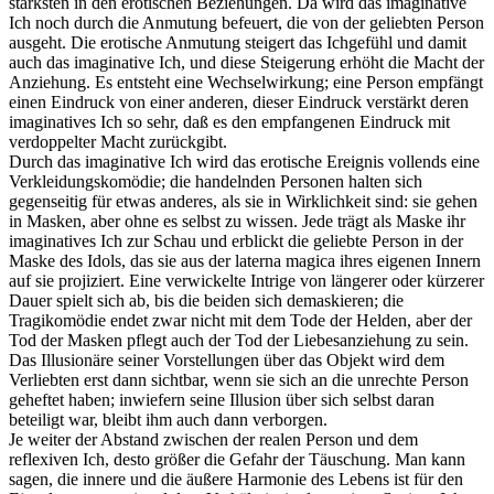
stärksten in den erotischen Beziehungen. Da wird das imaginative
Ich noch durch die Anmutung befeuert, die von der geliebten Person
ausgeht. Die erotische Anmutung steigert das Ichgefühl und damit
auch das imaginative Ich, und diese Steigerung erhöht die Macht der
Anziehung. Es entsteht eine Wechselwirkung; eine Person empfängt
einen Eindruck von einer anderen, dieser Eindruck verstärkt deren
imaginatives Ich so sehr, daß es den empfangenen Eindruck mit
verdoppelter Macht zurückgibt.
Durch das imaginative Ich wird das erotische Ereignis vollends eine
Verkleidungskomödie; die handelnden Personen halten sich
gegenseitig für etwas anderes, als sie in Wirklichkeit sind: sie gehen
in Masken, aber ohne es selbst zu wissen. Jede trägt als Maske ihr
imaginatives Ich zur Schau und erblickt die geliebte Person in der
Maske des Idols, das sie aus der laterna magica ihres eigenen Innern
auf sie projiziert. Eine verwickelte Intrige von längerer oder kürzerer
Dauer spielt sich ab, bis die beiden sich demaskieren; die
Tragikomödie endet zwar nicht mit dem Tode der Helden, aber der
Tod der Masken pflegt auch der Tod der Liebesanziehung zu sein.
Das Illusionäre seiner Vorstellungen über das Objekt wird dem
Verliebten erst dann sichtbar, wenn sie sich an die unrechte Person
geheftet haben; inwiefern seine Illusion über sich selbst daran
beteiligt war, bleibt ihm auch dann verborgen.
Je weiter der Abstand zwischen der realen Person und dem
reflexiven Ich, desto größer die Gefahr der Täuschung. Man kann
sagen, die innere und die äußere Harmonie des Lebens ist für den