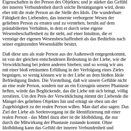
Eigenschaften in der Person des Objektes; und je stärker das Gefühl
der inneren Verbundenheit durch solche Bestätigungen wird, desto
eher tritt die reale Person an die Stelle des Idols. Die wunderbare
Fähigkeit des Liebenden, das innerste verborgene Wesen der
geliebten Person zu erraten und zu verstehen, beruht auf dem
prästabilierten Verhältnis, in dem er durch seine eigene
Wesensbeschaffenheit zu ihr steht, auf einer Intuition, die er
vermöge der eigenen Wesensbeschaffenheit als das Bedürfnis nach
seiner ergänzenden Wesenshälfte besitzt.
Daß diese uns als reale Person aus der Außenwelt entgegenkommt,
ist von der gleichen entscheidenen Bedeutung in der Liebe, wie die
Verwirklichung bei jedem anderen Streben; und so wenig wir uns
mit einer bloß erträumten Erfüllung in der Verfolgung eines Zieles
begnügen, so wenig können wir in der Liebe an dem bloßen Idole
Befriedigung finden. Die Vorstellung, daß wir unsere Gefühle nicht
an eine reale Person, sondern nur an ein Erzeugnis unserer Phantasie
heften, würde das Beglückende, das die Liebe mit sich bringt, völlig
zerstören. Um den Preis der Verwirklichung nimmt der Liebende die
Mängel des geliebten Objektes hin und erträgt sie eben um der
Zugehörigkeit zu der realen Person willen. Man darf also sagen: Das
Ziel der Liebe als Seelenvorgang ist die Identifizierung mit einer
realen Person - das Mittel dazu aber ist die Idolbildung, die nur
durch die Mitwirkung der Phantasie zustande kommt. Ohne
Idolbildung kann das Gefühl der inneren Verbundenheit und