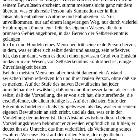
seinem Bewußtsein erscheint, stimmt meistens nicht ganz mit dem
überein, was er als reale Person, als Summation der in ihm
tatsächlich enthaltenen Antriebe und Fähigkeiten ist. Nur
unvollkommen, nur auf einem langwierigen Weg, nur durch vielerlei
Erfahrungen können jene Teile des eigenen Wesens, die dem
primären Gebiet angehören, in das Bereich der Selbsterkenntnis
gelangen.
Im Tun und Handeln eines Menschen tritt seine reale Person hervor;
in dem, was er über sich selbst denkt und aussagt, sein reflexives
Ich, das nur dann, wenn es durch einen gewissen Grad von Einsicht
in das primäre Wesen, von Selbsterkenntnis kontrolliert ist, einige
Zuverlässigkeit besitzt.
Bei den meisten Menschen aber besteht dauernd ein Abstand
zwischen ihrem reflexiven Ich und ihrer realen Person, ohne daß sie
es merken. Auf der Stufe des naiven Bewußtseins hat jeder
unmittelbar die Gewißheit, daß niemand ihn besser kennt als er sich
selbst, daß die Vorstellung, die er von sich hat, die zutreffende, die
erschöpfende, die allein richtige ist. Auf der nächsten Stufe der
Erkenntnis findet er sich als Doppelwesen: als das, was er in seinem
eigenen Bewußtsein an sich erlebt, und als das, was er in der
Vorstellung der anderen ist. Den Abstand zwischen diesen beiden
Vorstellungskreisen bekommt er zuweilen empfindlich zu fühlen; er
deutet ihn als Unrecht, das ihm widerfährt, als Verkennung seines
»wahren Wesens«. Erst auf der dritten Stufe, der eigentlichen