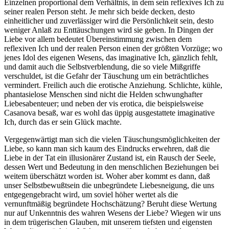
Einzelnen proportional dem Verhältnis, in dem sein reflexives Ich zu
seiner realen Person steht. Je mehr sich beide decken, desto
einheitlicher und zuverlässiger wird die Persönlichkeit sein, desto
weniger Anlaß zu Enttäuschungen wird sie geben. In Dingen der
Liebe vor allem bedeutet Übereinstimmung zwischen dem
reflexiven Ich und der realen Person einen der größten Vorzüge; wo
jenes Idol des eigenen Wesens, das imaginative Ich, gänzlich fehlt,
und damit auch die Selbstverblendung, die so viele Mißgriffe
verschuldet, ist die Gefahr der Täuschung um ein beträchtliches
vermindert. Freilich auch die erotische Anziehung. Schlichte, kühle,
phantasielose Menschen sind nicht die Helden schwunghafter
Liebesabenteuer; und neben der vis erotica, die beispielsweise
Casanova besaß, war es wohl das üppig ausgestattete imaginative
Ich, durch das er sein Glück machte.
Vergegenwärtigt man sich die vielen Täuschungsmöglichkeiten der
Liebe, so kann man sich kaum des Eindrucks erwehren, daß die
Liebe in der Tat ein illusionärer Zustand ist, ein Rausch der Seele,
dessen Wert und Bedeutung in den menschlichen Beziehungen bei
weitem überschätzt worden ist. Woher aber kommt es dann, daß
unser Selbstbewußtsein die unbegründete Liebesneigung, die uns
entgegengebracht wird, um soviel höher wertet als die
vernunftmäßig begründete Hochschätzung? Beruht diese Wertung
nur auf Unkenntnis des wahren Wesens der Liebe? Wiegen wir uns
in dem trügerischen Glauben, mit unserem tiefsten und eigensten