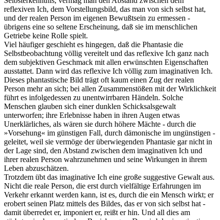
Selbsterkenntnis, vermag man den Abstand zwischen dem
reflexiven Ich, dem Vorstellungsbild, das man von sich selbst hat,
und der realen Person im eigenen Bewußtsein zu ermessen -
übrigens eine so seltene Erscheinung, daß sie im menschlichen
Getriebe keine Rolle spielt.
Viel häufiger geschieht es hingegen, daß die Phantasie die
Selbstbeobachtung völlig vereitelt und das reflexive Ich ganz nach
dem subjektiven Geschmack mit allen erwünschten Eigenschaften
ausstattet. Dann wird das reflexive Ich völlig zum imaginativen Ich.
Dieses phantastische Bild trägt oft kaum einen Zug der realen
Person mehr an sich; bei allen Zusammenstößen mit der Wirklichkeit
führt es infolgedessen zu unentwirrbaren Händeln. Solche
Menschen glauben sich einer dunklen Schicksalsgewalt
unterworfen; ihre Erlebnisse haben in ihren Augen etwas
Unerklärliches, als wären sie durch höhere Mächte - durch die
»Vorsehung« im günstigen Fall, durch dämonische im ungünstigen -
geleitet, weil sie vermöge der überwiegenden Phantasie gar nicht in
der Lage sind, den Abstand zwischen dem imaginativen Ich und
ihrer realen Person wahrzunehmen und seine Wirkungen in ihrem
Leben abzuschätzen.
Trotzdem übt das imaginative Ich eine große suggestive Gewalt aus.
Nicht die reale Person, die erst durch vielfältige Erfahrungen im
Verkehr erkannt werden kann, ist es, durch die ein Mensch wirkt; er
erobert seinen Platz mittels des Bildes, das er von sich selbst hat -
damit überredet er, imponiert er, reißt er hin. Und all dies am