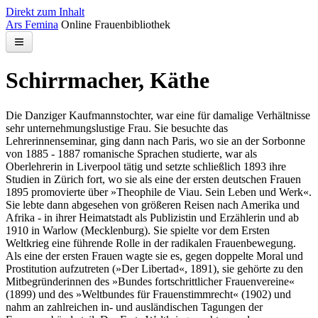
Direkt zum Inhalt
Ars Femina
Online Frauenbibliothek
Bibliothek
Schirrmacher, Käthe
Kontakt
Die Danziger Kaufmannstochter, war eine für damalige Verhältnisse
Suchen
sehr unternehmungslustige Frau. Sie besuchte das
Lehrerinnenseminar, ging dann nach Paris, wo sie an der Sorbonne
von 1885 - 1887 romanische Sprachen studierte, war als
Oberlehrerin in Liverpool tätig und setzte schließlich 1893 ihre
Studien in Zürich fort, wo sie als eine der ersten deutschen Frauen
1895 promovierte über »Theophile de Viau. Sein Leben und Werk«.
Sie lebte dann abgesehen von größeren Reisen nach Amerika und
Afrika - in ihrer Heimatstadt als Publizistin und Erzählerin und ab
1910 in Warlow (Mecklenburg). Sie spielte vor dem Ersten
Weltkrieg eine führende Rolle in der radikalen Frauenbewegung.
Als eine der ersten Frauen wagte sie es, gegen doppelte Moral und
Prostitution aufzutreten (»Der Libertad«, 1891), sie gehörte zu den
Mitbegründerinnen des »Bundes fortschrittlicher Frauenvereine«
(1899) und des »Weltbundes für Frauenstimmrecht« (1902) und
nahm an zahlreichen in- und ausländischen Tagungen der