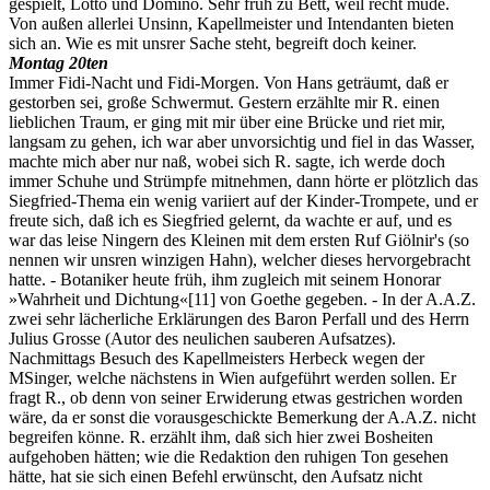
gespielt, Lotto und Domino. Sehr früh zu Bett, weil recht müde.
Von außen allerlei Unsinn, Kapellmeister und Intendanten bieten
sich an. Wie es mit unsrer Sache steht, begreift doch keiner.
Montag 20ten
Immer Fidi-Nacht und Fidi-Morgen. Von Hans geträumt, daß er
gestorben sei, große Schwermut. Gestern erzählte mir R. einen
lieblichen Traum, er ging mit mir über eine Brücke und riet mir,
langsam zu gehen, ich war aber unvorsichtig und fiel in das Wasser,
machte mich aber nur naß, wobei sich R. sagte, ich werde doch
immer Schuhe und Strümpfe mitnehmen, dann hörte er plötzlich das
Siegfried-Thema ein wenig variiert auf der Kinder-Trompete, und er
freute sich, daß ich es Siegfried gelernt, da wachte er auf, und es
war das leise Ningern des Kleinen mit dem ersten Ruf Giölnir's (so
nennen wir unsren winzigen Hahn), welcher dieses hervorgebracht
hatte. - Botaniker heute früh, ihm zugleich mit seinem Honorar
»Wahrheit und Dichtung«
[11]
von Goethe gegeben. - In der A.A.Z.
zwei sehr lächerliche Erklärungen des Baron Perfall und des Herrn
Julius Grosse (Autor des neulichen sauberen Aufsatzes).
Nachmittags Besuch des Kapellmeisters Herbeck wegen der
MSinger, welche nächstens in Wien aufgeführt werden sollen. Er
fragt R., ob denn von seiner Erwiderung etwas gestrichen worden
wäre, da er sonst die vorausgeschickte Bemerkung der A.A.Z. nicht
begreifen könne. R. erzählt ihm, daß sich hier zwei Bosheiten
aufgehoben hätten; wie die Redaktion den ruhigen Ton gesehen
hätte, hat sie sich einen Befehl erwünscht, den Aufsatz nicht