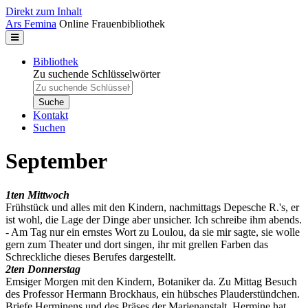
Direkt zum Inhalt
Ars Femina
Online Frauenbibliothek
Bibliothek
Zu suchende Schlüsselwörter
Kontakt
Suchen
September
1ten Mittwoch
Frühstück und alles mit den Kindern, nachmittags Depesche R.'s, er
ist wohl, die Lage der Dinge aber unsicher. Ich schreibe ihm abends.
- Am Tag nur ein ernstes Wort zu Loulou, da sie mir sagte, sie wolle
gern zum Theater und dort singen, ihr mit grellen Farben das
Schreckliche dieses Berufes dargestellt.
2ten Donnerstag
Emsiger Morgen mit den Kindern, Botaniker da. Zu Mittag Besuch
des Professor Hermann Brockhaus, ein hübsches Plauderstündchen.
Briefe Herminens und des Präses der Marienanstalt. Hermine hat