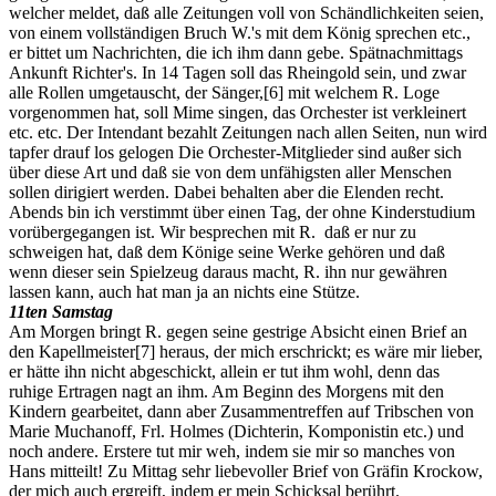
welcher meldet, daß alle Zeitungen voll von Schändlichkeiten seien,
von einem vollständigen Bruch W.'s mit dem König sprechen etc.,
er bittet um Nachrichten, die ich ihm dann gebe. Spätnachmittags
Ankunft Richter's. In 14 Tagen soll das Rheingold sein, und zwar
alle Rollen umgetauscht, der Sänger,
[6]
mit welchem R. Loge
vorgenommen hat, soll Mime singen, das Orchester ist verkleinert
etc. etc. Der Intendant bezahlt Zeitungen nach allen Seiten, nun wird
tapfer drauf los gelogen Die Orchester-Mitglieder sind außer sich
über diese Art und daß sie von dem unfähigsten aller Menschen
sollen dirigiert werden. Dabei behalten aber die Elenden recht.
Abends bin ich verstimmt über einen Tag, der ohne Kinderstudium
vorübergegangen ist. Wir besprechen mit R. daß er nur zu
schweigen hat, daß dem Könige seine Werke gehören und daß
wenn dieser sein Spielzeug daraus macht, R. ihn nur gewähren
lassen kann, auch hat man ja an nichts eine Stütze.
11ten Samstag
Am Morgen bringt R. gegen seine gestrige Absicht einen Brief an
den Kapellmeister
[7]
heraus, der mich erschrickt; es wäre mir lieber,
er hätte ihn nicht abgeschickt, allein er tut ihm wohl, denn das
ruhige Ertragen nagt an ihm. Am Beginn des Morgens mit den
Kindern gearbeitet, dann aber Zusammentreffen auf Tribschen von
Marie Muchanoff, Frl. Holmes (Dichterin, Komponistin etc.) und
noch andere. Erstere tut mir weh, indem sie mir so manches von
Hans mitteilt! Zu Mittag sehr liebevoller Brief von Gräfin Krockow,
der mich auch ergreift, indem er mein Schicksal berührt.