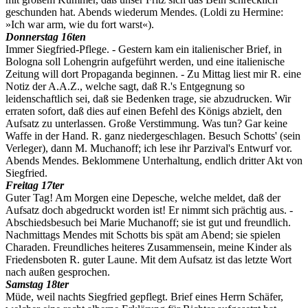
geschunden hat. Abends wiederum Mendes. (Loldi zu Hermine:
»Ich war arm, wie du fort warst«).
Donnerstag 16ten
Immer Siegfried-Pflege. - Gestern kam ein italienischer Brief, in
Bologna soll Lohengrin aufgeführt werden, und eine italienische
Zeitung will dort Propaganda beginnen. - Zu Mittag liest mir R. eine
Notiz der A.A.Z., welche sagt, daß R.'s Entgegnung so
leidenschaftlich sei, daß sie Bedenken trage, sie abzudrucken. Wir
erraten sofort, daß dies auf einen Befehl des Königs abzielt, den
Aufsatz zu unterlassen. Große Verstimmung. Was tun? Gar keine
Waffe in der Hand. R. ganz niedergeschlagen. Besuch Schotts' (sein
Verleger), dann M. Muchanoff; ich lese ihr Parzival's Entwurf vor.
Abends Mendes. Beklommene Unterhaltung, endlich dritter Akt von
Siegfried.
Freitag 17ter
Guter Tag! Am Morgen eine Depesche, welche meldet, daß der
Aufsatz doch abgedruckt worden ist! Er nimmt sich prächtig aus. -
Abschiedsbesuch bei Marie Muchanoff; sie ist gut und freundlich.
Nachmittags Mendes mit Schotts bis spät am Abend; sie spielen
Charaden. Freundliches heiteres Zusammensein, meine Kinder als
Friedensboten R. guter Laune. Mit dem Aufsatz ist das letzte Wort
nach außen gesprochen.
Samstag 18ter
Müde, weil nachts Siegfried gepflegt. Brief eines Herrn Schäfer,