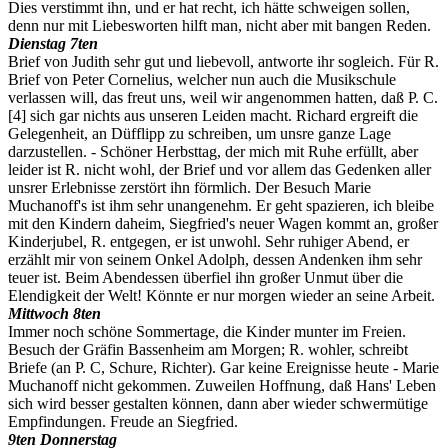
Dies verstimmt ihn, und er hat recht, ich hätte schweigen sollen,
denn nur mit Liebesworten hilft man, nicht aber mit bangen Reden.
Dienstag 7ten
Brief von Judith sehr gut und liebevoll, antworte ihr sogleich. Für R.
Brief von Peter Cornelius, welcher nun auch die Musikschule
verlassen will, das freut uns, weil wir angenommen hatten, daß P. C.
[4]
sich gar nichts aus unseren Leiden macht. Richard ergreift die
Gelegenheit, an Düfflipp zu schreiben, um unsre ganze Lage
darzustellen. - Schöner Herbsttag, der mich mit Ruhe erfüllt, aber
leider ist R. nicht wohl, der Brief und vor allem das Gedenken aller
unsrer Erlebnisse zerstört ihn förmlich. Der Besuch Marie
Muchanoff's ist ihm sehr unangenehm. Er geht spazieren, ich bleibe
mit den Kindern daheim, Siegfried's neuer Wagen kommt an, großer
Kinderjubel, R. entgegen, er ist unwohl. Sehr ruhiger Abend, er
erzählt mir von seinem Onkel Adolph, dessen Andenken ihm sehr
teuer ist. Beim Abendessen überfiel ihn großer Unmut über die
Elendigkeit der Welt! Könnte er nur morgen wieder an seine Arbeit.
Mittwoch 8ten
Immer noch schöne Sommertage, die Kinder munter im Freien.
Besuch der Gräfin Bassenheim am Morgen; R. wohler, schreibt
Briefe (an P. C, Schure, Richter). Gar keine Ereignisse heute - Marie
Muchanoff nicht gekommen. Zuweilen Hoffnung, daß Hans' Leben
sich wird besser gestalten können, dann aber wieder schwermütige
Empfindungen. Freude an Siegfried.
9ten Donnerstag