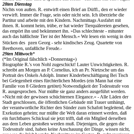
28ten Dienstag
Nichts von außen. R. entwirft einen Brief an Düffl., den er wieder
verwirft. Immer die Frage, sein oder nicht sein. Ich überziehe die
Partitur und arbeite mit den Kindern. Nachmittags Ausfahrt mit
ihnen. R. kommt heim, trübe, er hat wieder Tierquälereien gesehen,
das empört ihn und bekümmert ihn. »Das schlechteste - mitunter
auch das häßlichste Tier ist der Mensch.« Wir lesen ein wenig in den
Stücken des pzen Georg - sehr kindisches Zeug. Quartette von
Beethoven, unfaßliche Freude.-
29ten Mittwoch
*
(*Im Original fälschlich »Donnerstag«)
Biographie R.'s von Nohl zugeschickt! Lauter Unwichtigkeiten. R.
schreibt am Morgen an P. Cornelius, ich an Pr. Nietzsche um das
Portrait des Onkels Adolph. Immer Kinderbeschäftigung Bei Tisch
bei Gelegenheit eines fürchterlichen Mordes (ein Mann hat eine
Familie von 8 Gliedern getötet) Notwendigkeit der Todesstrafe von
R. ausgesprochen. Nur müßte sie ganz anders ausgeführt werden.
»Nicht mit der gewissen schüchternen Elegance.« - Alle Läden der
Stadt geschlossen, die öffentlichen Gebäude mit Trauer umhängt,
der verantwortliche Richter den Sünder zum Schafott begleitend, die
Exekution geheim; nur müßte die Welt daran erinnert werden, daß
ein furchtbares Schicksal sie jetzt trifft, daß ein Mitglied derselben
aus dem Leben gestoßen werden muß. Diejenigen, die gegen die
Todesstrafe sind, haben keine Anschauung der Dinge, wissen nicht,