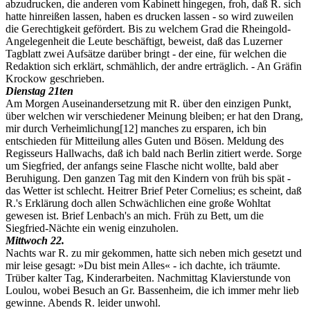
abzudrucken, die anderen vom Kabinett hingegen, froh, daß R. sich
hatte hinreißen lassen, haben es drucken lassen - so wird zuweilen
die Gerechtigkeit gefördert. Bis zu welchem Grad die Rheingold-
Angelegenheit die Leute beschäftigt, beweist, daß das Luzerner
Tagblatt zwei Aufsätze darüber bringt - der eine, für welchen die
Redaktion sich erklärt, schmählich, der andre erträglich. - An Gräfin
Krockow geschrieben.
Dienstag 21ten
Am Morgen Auseinandersetzung mit R. über den einzigen Punkt,
über welchen wir verschiedener Meinung bleiben; er hat den Drang,
mir durch Verheimlichung
[12]
manches zu ersparen, ich bin
entschieden für Mitteilung alles Guten und Bösen. Meldung des
Regisseurs Hallwachs, daß ich bald nach Berlin zitiert werde. Sorge
um Siegfried, der anfangs seine Flasche nicht wollte, bald aber
Beruhigung. Den ganzen Tag mit den Kindern von früh bis spät -
das Wetter ist schlecht. Heitrer Brief Peter Cornelius; es scheint, daß
R.'s Erklärung doch allen Schwächlichen eine große Wohltat
gewesen ist. Brief Lenbach's an mich. Früh zu Bett, um die
Siegfried-Nächte ein wenig einzuholen.
Mittwoch 22.
Nachts war R. zu mir gekommen, hatte sich neben mich gesetzt und
mir leise gesagt: »Du bist mein Alles« - ich dachte, ich träumte.
Trüber kalter Tag, Kinderarbeiten. Nachmittag Klavierstunde von
Loulou, wobei Besuch an Gr. Bassenheim, die ich immer mehr lieb
gewinne. Abends R. leider unwohl.