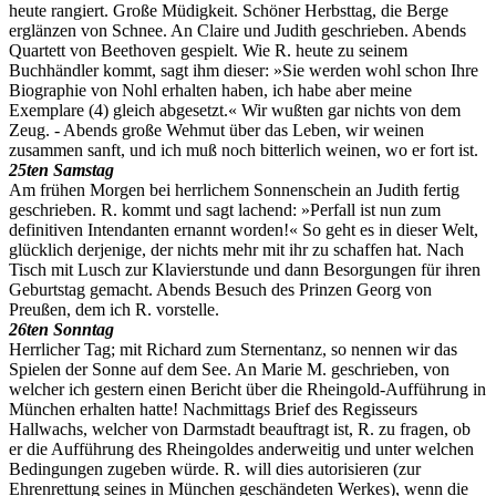
heute rangiert. Große Müdigkeit. Schöner Herbsttag, die Berge
erglänzen von Schnee. An Claire und Judith geschrieben. Abends
Quartett von Beethoven gespielt. Wie R. heute zu seinem
Buchhändler kommt, sagt ihm dieser: »Sie werden wohl schon Ihre
Biographie von Nohl erhalten haben, ich habe aber meine
Exemplare (4) gleich abgesetzt.« Wir wußten gar nichts von dem
Zeug. - Abends große Wehmut über das Leben, wir weinen
zusammen sanft, und ich muß noch bitterlich weinen, wo er fort ist.
25ten Samstag
Am frühen Morgen bei herrlichem Sonnenschein an Judith fertig
geschrieben. R. kommt und sagt lachend: »Perfall ist nun zum
definitiven Intendanten ernannt worden!« So geht es in dieser Welt,
glücklich derjenige, der nichts mehr mit ihr zu schaffen hat. Nach
Tisch mit Lusch zur Klavierstunde und dann Besorgungen für ihren
Geburtstag gemacht. Abends Besuch des Prinzen Georg von
Preußen, dem ich R. vorstelle.
26ten Sonntag
Herrlicher Tag; mit Richard zum Sternentanz, so nennen wir das
Spielen der Sonne auf dem See. An Marie M. geschrieben, von
welcher ich gestern einen Bericht über die Rheingold-Aufführung in
München erhalten hatte! Nachmittags Brief des Regisseurs
Hallwachs, welcher von Darmstadt beauftragt ist, R. zu fragen, ob
er die Aufführung des Rheingoldes anderweitig und unter welchen
Bedingungen zugeben würde. R. will dies autorisieren (zur
Ehrenrettung seines in München geschändeten Werkes), wenn die