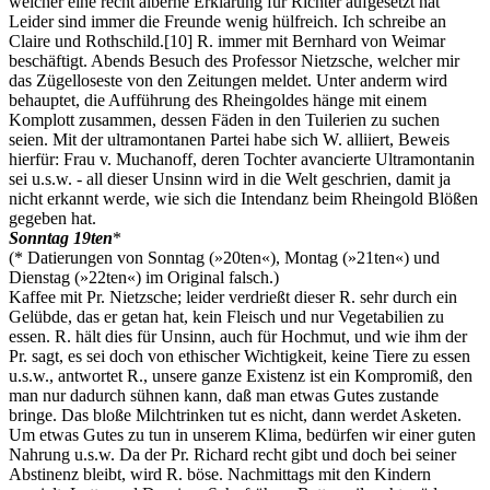
welcher eine recht alberne Erklärung für Richter aufgesetzt hat
Leider sind immer die Freunde wenig hülfreich. Ich schreibe an
Claire und Rothschild.
[10]
R. immer mit Bernhard von Weimar
beschäftigt. Abends Besuch des Professor Nietzsche, welcher mir
das Zügelloseste von den Zeitungen meldet. Unter anderm wird
behauptet, die Aufführung des Rheingoldes hänge mit einem
Komplott zusammen, dessen Fäden in den Tuilerien zu suchen
seien. Mit der ultramontanen Partei habe sich W. alliiert, Beweis
hierfür: Frau v. Muchanoff, deren Tochter avancierte Ultramontanin
sei u.s.w. - all dieser Unsinn wird in die Welt geschrien, damit ja
nicht erkannt werde, wie sich die Intendanz beim Rheingold Blößen
gegeben hat.
Sonntag 19ten
*
(* Datierungen von Sonntag (»20ten«), Montag (»21ten«) und
Dienstag (»22ten«) im Original falsch.)
Kaffee mit Pr. Nietzsche; leider verdrießt dieser R. sehr durch ein
Gelübde, das er getan hat, kein Fleisch und nur Vegetabilien zu
essen. R. hält dies für Unsinn, auch für Hochmut, und wie ihm der
Pr. sagt, es sei doch von ethischer Wichtigkeit, keine Tiere zu essen
u.s.w., antwortet R., unsere ganze Existenz ist ein Kompromiß, den
man nur dadurch sühnen kann, daß man etwas Gutes zustande
bringe. Das bloße Milchtrinken tut es nicht, dann werdet Asketen.
Um etwas Gutes zu tun in unserem Klima, bedürfen wir einer guten
Nahrung u.s.w. Da der Pr. Richard recht gibt und doch bei seiner
Abstinenz bleibt, wird R. böse. Nachmittags mit den Kindern