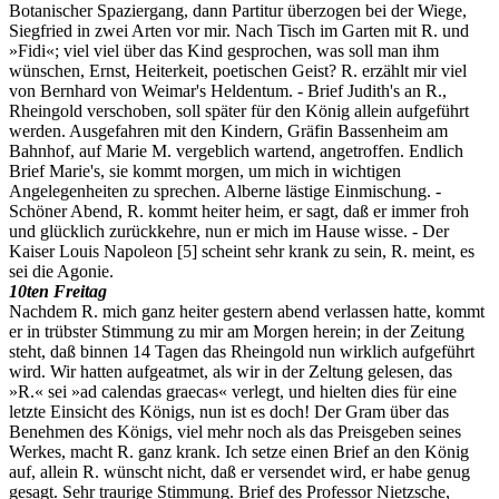
Botanischer Spaziergang, dann Partitur überzogen bei der Wiege,
Siegfried in zwei Arten vor mir. Nach Tisch im Garten mit R. und
»Fidi«; viel viel über das Kind gesprochen, was soll man ihm
wünschen, Ernst, Heiterkeit, poetischen Geist? R. erzählt mir viel
von Bernhard von Weimar's Heldentum. - Brief Judith's an R.,
Rheingold verschoben, soll später für den König allein aufgeführt
werden. Ausgefahren mit den Kindern, Gräfin Bassenheim am
Bahnhof, auf Marie M. vergeblich wartend, angetroffen. Endlich
Brief Marie's, sie kommt morgen, um mich in wichtigen
Angelegenheiten zu sprechen. Alberne lästige Einmischung. -
Schöner Abend, R. kommt heiter heim, er sagt, daß er immer froh
und glücklich zurückkehre, nun er mich im Hause wisse. - Der
Kaiser Louis Napoleon
[5]
scheint sehr krank zu sein, R. meint, es
sei die Agonie.
10ten Freitag
Nachdem R. mich ganz heiter gestern abend verlassen hatte, kommt
er in trübster Stimmung zu mir am Morgen herein; in der Zeitung
steht, daß binnen 14 Tagen das Rheingold nun wirklich aufgeführt
wird. Wir hatten aufgeatmet, als wir in der Zeltung gelesen, das
»R.« sei »ad calendas graecas« verlegt, und hielten dies für eine
letzte Einsicht des Königs, nun ist es doch! Der Gram über das
Benehmen des Königs, viel mehr noch als das Preisgeben seines
Werkes, macht R. ganz krank. Ich setze einen Brief an den König
auf, allein R. wünscht nicht, daß er versendet wird, er habe genug
gesagt. Sehr traurige Stimmung. Brief des Professor Nietzsche,