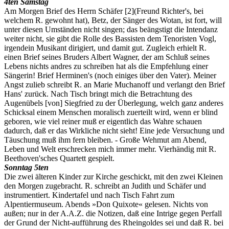
4ten Samstag
Am Morgen Brief des Herrn Schäfer
[2]
(Freund Richter's, bei
welchem R. gewohnt hat), Betz, der Sänger des Wotan, ist fort, will
unter diesen Umständen nicht singen; das beängstigt die Intendanz
weiter nicht, sie gibt die Rolle des Bassisten dem Tenoristen Vogl,
irgendein Musikant dirigiert, und damit gut. Zugleich erhielt R.
einen Brief seines Bruders Albert Wagner, der am Schluß seines
Lebens nichts andres zu schreiben hat als die Empfehlung einer
Sängerin! Brief Herminen's (noch einiges über den Vater). Meiner
Angst zulieb schreibt R. an Marie Muchanoff und verlangt den Brief
Hans' zurück. Nach Tisch bringt mich die Betrachtung des
Augenübels [von] Siegfried zu der Überlegung, welch ganz anderes
Schicksal einem Menschen moralisch zuerteilt wird, wenn er blind
geboren, wie viel reiner muß er eigentlich das Wahre schauen
dadurch, daß er das Wirkliche nicht sieht! Eine jede Versuchung und
Täuschung muß ihm fern bleiben. - Große Wehmut am Abend,
Leben und Welt erschrecken mich immer mehr. Vierhändig mit R.
Beethoven'sches Quartett gespielt.
Sonntag 5ten
Die zwei älteren Kinder zur Kirche geschickt, mit den zwei Kleinen
den Morgen zugebracht. R. schreibt an Judith und Schäfer und
instrumentiert. Kindertafel und nach Tisch Fahrt zum
Alpentiermuseum. Abends »Don Quixote« gelesen. Nichts von
außen; nur in der A.A.Z. die Notizen, daß eine Intrige gegen Perfall
der Grund der Nicht-aufführung des Rheingoldes sei und daß R. bei