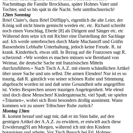
Nachmittags die Familie Brockhaus, später Holmes Vater und
Tochter, und so bis spät in die Nacht. Sehr untribschnerisch!
12ten Sonntag
Brief Claire's, dazu Brief Düfflipp's, eigentlich die alte Leier, der
König soll nicht hinein gemischt werden etc. etc. Richard schreibt
noch einen Vorschlag, Eberle
[8]
als Dirigent und Sänger etc. etc
Während dem setze ich mit Richter eine Darstellung der Sachlage
auf. Ich werde unterbrochen durch Marie Muchanoff und Gräfin
Bassenheim Lebhafte Unterhaltung, jedoch keine Freude. R. ist
krank. Kindertisch, etwas still. In Bezug auf die Franzosen sagt R.
scherzend: »Wir werden es machen müssen wie Bernhard von
Weimar, die deutsche Sache mit französischen Mitteln
durchzuführen.« Nach Tisch A.A.Z. mit einem schändlichen Artikel
über unsre Sache und uns selbst. Die armen Elenden! Nur ist es so
traurig, daß R. gänzlich von seiner schönen Ruhe und Stimmung
abgebracht worden ist und daß seine Gesundheit sehr angegriffen
ist. Vieles Besprechen unsrer traurigen Angelegenheit. Wie elend
sind doch diese Menschen! Kindergutenacht, viel Spaß; sie spielen
»Träumen«, wobei sich Boni besonders drollig ausnimmt. Wann
kommen wir zu unsrer Tribschner Ruhe zurück?
Montag 13ten
R. kommt herauf und sagt mir, daß er im Sinn habe, auf den
gestrigen Artikel der A.A.Z. zu erwidern, er entwirft auch diese
Erwiderung
[9]
am Morgen, während ich mit den Kindern
botanisiere und arbeite. Vor Tisch Besuch bei Frl. Holmes;