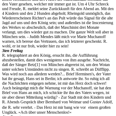
den Vater gesehen, welcher mir immer gut ist. Um 4 Uhr Schreck
und Freude, R. meldet seine Zurückkunft für den Abend an. Mit den
4 Kindern und den 2 Hunden abgeholt; Rheingold unmöglich, das
Wiedererscheinen Richter's an das Pult würde das Signal für die alte
Jagd auf uns und den König sein; und außerdies ist die Inscenierung
des Werkes so abscheulich, daß der Maschinist drei Monate
verlangt, um dies wieder gut zu machen. Die ganze Welt soll aber in
München sein. - Judith Mendes läßt mich vor Marie Muchanoff
warnen, ich bereue das Vertrauen, das ich letzterer geschenkt. R.
wohl, er ist nur froh, wieder hier zu sein!
3ten Freitag
R. telegraphiert an den König, ersucht ihn, die Aufführung
abzubestellen, damit dies wenigstens von ihm ausgehe. Nachricht,
daß der Sänger Betz
[1]
von München abgereist ist, um den Wotan
unter solchen Umständen nicht zu singen. R. schreibt an Düfflipp.
Was wird noch aus alledem werden?... Brief Herminen's, der Vater
hat ihr gesagt, Hans sei in Berlin; ich antworte ihr. So ruhig ich all
die Nachrichten entgegen nehme, ist mir das Herz doch schwer!
Auch beängstigt mich die Warnung vor der Muchanoff, sie hat den
Brief von Hans an mich, ich schickte ihr ihn des Vaters wegen, ist
sie aber dieser Mitteilung würdig? - Zur Stadt mit den Kindern und
R. Abends Gespräch über Bernhard von Weimar und Gustav Adolf,
die R. sehr verehrt. - Das Herz ist mir bang wie vor einem großen
Unglück. »Ach über unser Menschenlos!«