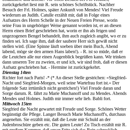
zurückgekehrt liest mir R. sein schönes Schriftstück. Nachher
Besuch der Frl. Holmes, später Ankunft von Mendes! Viel Freude
wiederum an Judith. Catulle erzählt mir, daß in Folge eines
Aufsatzes des Herrn Schelle in der Neuen Freien Presse, worin
seine Frau in ungehöriger Weise genannt worden ist, er an diesen
Herrn einen Brief geschrieben hat, worin er ihn als feigen und
ungezogenen Bengel behandelt, ihm auch zugleich angibt, wo er zu
finden sei. Ich sage ihm, daß der saubere Herr sich gewiß nicht
stellen wird. (Eine Spinne läuft soeben über mein Buch, Abend
labend, möge sie den armen Hans laben!). - R. ist so müde, daß er
die Leutchen alle nur einen Augenblick begrüßen kann. Wir trinken
dann unseren Tee zu zweien, er und ich, wir sind froh, daß er diesen
Aufsatz geschrieben hat. - Hermine ist zurückgekehrt.
Dienstag 14ten
Richter fort nach Paris! -* (* An dieser Stelle gestrichen: »Siegfried-
Nacht und Siegfried-Morgen, weil seine Wartefrau fort ist.« Der
folgende Satz irrtümlich nicht gestrichen!) Viel Freude daran und
Sorge darum. R. fährt zu Marie Muchanoff und zu Mendes. Abends
Mendes und Holmes. Judith mir immer sehr lieb. Babli fort.
Mittwoch 15ten
Siegfried die Nacht gewartet mit Freude und Sorge. Schönes Wetter
begünstigt die Pflege. Langer Besuch Marie Muchanoff's, durchaus
angenehm. Sie erzählt mir, daß die Leute mir Schuld an der
Judenbroschüre geben etc. Die guten Leute! Zu Tisch erzählt mir R.
mit großem Kummer, daß unser Fritz sich das Bein schrecklich