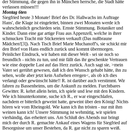
der Stimmung, die gegen ihn in München herrsche, die Stadt hätte
verlassen müssen!!!
Montag 6ten
Siegfried heute 3 Monate! Brief des Dr. Hallwachs im Auftrage
Hans', die Klage ist eingeleitet, binnen zwei Monaten werde ich
wahrscheinlich geschieden sein. Ernste Stimmung. Botaniker und
Kinder. Dann eine gar artige Frau aus Appenzell, welche in ihrer
schmucken Tracht mir Stickereien verkauft (Das nußbraune
Mädchen!
[3]
). Nach Tisch Brief Marie Muchanoff's, sie schickt mir
den Brief von Hans endlich zurück und kommt übermorgen.
Peinlicher Eindruck, wir haben mit dieser Welt - sei sie noch so
freundlich - nichts zu tun, und mir fällt das ihr geschenkte Vertrauen
wie eine doppelte Last auf das Herz zurück. Auch sagt sie, >mein
Vater sei gerührt gewesen, daß ich den Wunsch gehabt hätte, ihn zu
sehen, wolle aber jetzt kein Aufsehen erregen<, als ob ich dies
verlangt oder gewünscht hätte!! R. ist darüber auch verstimmt. Wir
fahren zu Bassenheims, um die Ankunft zu melden. Furchtbares
Gewitter. R. kehrt allein heim, ich spiele und lese mit den Kindern.
Wie ich hinunterkomme, suche ich R., er war eingeschlafen,
nachdem er bitterlich geweint hatte, geweint über den König! Nichts
hören wir vom Rheingold. Wie kann ich ihn trösten - nur mit ihm
weinen kann ich! Unsere Stimmung ist wehmütig, wir spielen
vierhändig, das erheitert uns. Am Schluß des Abends nur bringt
mich der durch R. gemachte Ankauf eines Wagens für Siegfried auf
Besorgnisse um unser Bestehen, da R. gar nicht zu sparen weiß.