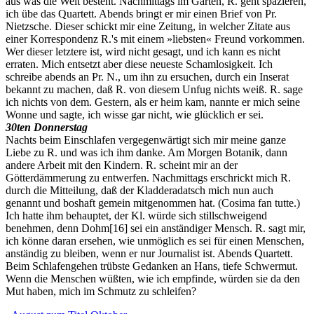
aus was die Welt besteht. Nachmittags im Garten, R. geht spazieren,
ich übe das Quartett. Abends bringt er mir einen Brief von Pr.
Nietzsche. Dieser schickt mir eine Zeitung, in welcher Zitate aus
einer Korrespondenz R.'s mit einem »liebsten« Freund vorkommen.
Wer dieser letztere ist, wird nicht gesagt, und ich kann es nicht
erraten. Mich entsetzt aber diese neueste Schamlosigkeit. Ich
schreibe abends an Pr. N., um ihn zu ersuchen, durch ein Inserat
bekannt zu machen, daß R. von diesem Unfug nichts weiß. R. sage
ich nichts von dem. Gestern, als er heim kam, nannte er mich seine
Wonne und sagte, ich wisse gar nicht, wie glücklich er sei.
30ten Donnerstag
Nachts beim Einschlafen vergegenwärtigt sich mir meine ganze
Liebe zu R. und was ich ihm danke. Am Morgen Botanik, dann
andere Arbeit mit den Kindern. R. scheint mir an der
Götterdämmerung zu entwerfen. Nachmittags erschrickt mich R.
durch die Mitteilung, daß der Kladderadatsch mich nun auch
genannt und boshaft gemein mitgenommen hat. (Cosima fan tutte.)
Ich hatte ihm behauptet, der Kl. würde sich stillschweigend
benehmen, denn Dohm
[16]
sei ein anständiger Mensch. R. sagt mir,
ich könne daran ersehen, wie unmöglich es sei für einen Menschen,
anständig zu bleiben, wenn er nur Journalist ist. Abends Quartett.
Beim Schlafengehen trübste Gedanken an Hans, tiefe Schwermut.
Wenn die Menschen wüßten, wie ich empfinde, würden sie da den
Mut haben, mich im Schmutz zu schleifen?