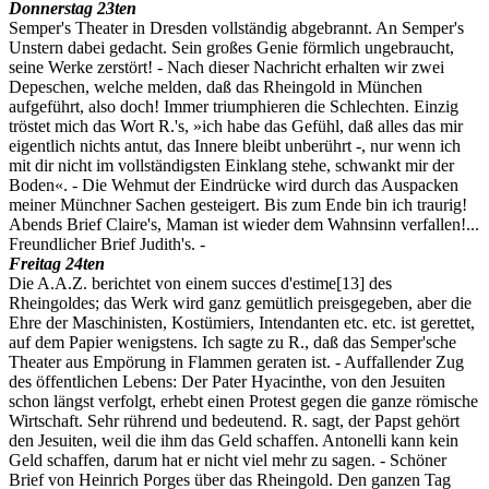
Donnerstag 23ten
Semper's Theater in Dresden vollständig abgebrannt. An Semper's
Unstern dabei gedacht. Sein großes Genie förmlich ungebraucht,
seine Werke zerstört! - Nach dieser Nachricht erhalten wir zwei
Depeschen, welche melden, daß das Rheingold in München
aufgeführt, also doch! Immer triumphieren die Schlechten. Einzig
tröstet mich das Wort R.'s, »ich habe das Gefühl, daß alles das mir
eigentlich nichts antut, das Innere bleibt unberührt -, nur wenn ich
mit dir nicht im vollständigsten Einklang stehe, schwankt mir der
Boden«. - Die Wehmut der Eindrücke wird durch das Auspacken
meiner Münchner Sachen gesteigert. Bis zum Ende bin ich traurig!
Abends Brief Claire's, Maman ist wieder dem Wahnsinn verfallen!...
Freundlicher Brief Judith's. -
Freitag 24ten
Die A.A.Z. berichtet von einem succes d'estime
[13]
des
Rheingoldes; das Werk wird ganz gemütlich preisgegeben, aber die
Ehre der Maschinisten, Kostümiers, Intendanten etc. etc. ist gerettet,
auf dem Papier wenigstens. Ich sagte zu R., daß das Semper'sche
Theater aus Empörung in Flammen geraten ist. - Auffallender Zug
des öffentlichen Lebens: Der Pater Hyacinthe, von den Jesuiten
schon längst verfolgt, erhebt einen Protest gegen die ganze römische
Wirtschaft. Sehr rührend und bedeutend. R. sagt, der Papst gehört
den Jesuiten, weil die ihm das Geld schaffen. Antonelli kann kein
Geld schaffen, darum hat er nicht viel mehr zu sagen. - Schöner
Brief von Heinrich Porges über das Rheingold. Den ganzen Tag