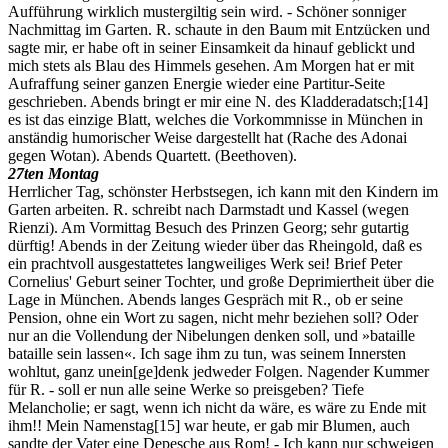
Aufführung wirklich mustergiltig sein wird. - Schöner sonniger
Nachmittag im Garten. R. schaute in den Baum mit Entzücken und
sagte mir, er habe oft in seiner Einsamkeit da hinauf geblickt und
mich stets als Blau des Himmels gesehen. Am Morgen hat er mit
Aufraffung seiner ganzen Energie wieder eine Partitur-Seite
geschrieben. Abends bringt er mir eine N. des Kladderadatsch;
[14]
es ist das einzige Blatt, welches die Vorkommnisse in München in
anständig humorischer Weise dargestellt hat (Rache des Adonai
gegen Wotan). Abends Quartett. (Beethoven).
27ten Montag
Herrlicher Tag, schönster Herbstsegen, ich kann mit den Kindern im
Garten arbeiten. R. schreibt nach Darmstadt und Kassel (wegen
Rienzi). Am Vormittag Besuch des Prinzen Georg; sehr gutartig
dürftig! Abends in der Zeitung wieder über das Rheingold, daß es
ein prachtvoll ausgestattetes langweiliges Werk sei! Brief Peter
Cornelius' Geburt seiner Tochter, und große Deprimiertheit über die
Lage in München. Abends langes Gespräch mit R., ob er seine
Pension, ohne ein Wort zu sagen, nicht mehr beziehen soll? Oder
nur an die Vollendung der Nibelungen denken soll, und »bataille
bataille sein lassen«. Ich sage ihm zu tun, was seinem Innersten
wohltut, ganz unein[ge]denk jedweder Folgen. Nagender Kummer
für R. - soll er nun alle seine Werke so preisgeben? Tiefe
Melancholie; er sagt, wenn ich nicht da wäre, es wäre zu Ende mit
ihm!! Mein Namenstag
[15]
war heute, er gab mir Blumen, auch
sandte der Vater eine Depesche aus Rom! - Ich kann nur schweigen