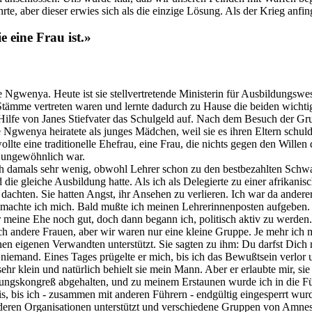
ührte, aber dieser erwies sich als die einzige Lösung. Als der Krieg 
e eine Frau ist.»
ane Ngwenya. Heute ist sie stellvertretende Ministerin für Ausbildun
e Stämme vertreten waren und lernte dadurch zu Hause die beiden wich
 Hilfe von Janes Stiefvater das Schulgeld auf. Nach dem Besuch der Gr
e Ngwenya heiratete als junges Mädchen, weil sie es ihren Eltern schul
wollte eine traditionelle Ehefrau, eine Frau, die nichts gegen den Willen
r ungewöhnlich war.
ich damals sehr wenig, obwohl Lehrer schon zu den bestbezahlten Schwa
d die gleiche Ausbildung hatte. Als ich als Delegierte zu einer afrikani
dachten. Sie hatten Angst, ihr Ansehen zu verlieren. Ich war da ander
bter machte ich mich. Bald mußte ich meinen Lehrerinnenposten aufgeben
ine Ehe noch gut, doch dann begann ich, politisch aktiv zu werden. 
och andere Frauen, aber wir waren nur eine kleine Gruppe. Je mehr ich
n eigenen Verwandten unterstützt. Sie sagten zu ihm: Du darfst Dich n
ir niemand. Eines Tages prügelte er mich, bis ich das Bewußtsein verl
hr klein und natürlich behielt sie mein Mann. Aber er erlaubte mir, s
dungskongreß abgehalten, und zu meinem Erstaunen wurde ich in die Fü
 bis ich - zusammen mit anderen Führern - endgültig eingesperrt wurd
ren Organisationen unterstützt und verschiedene Gruppen von Amnesty 