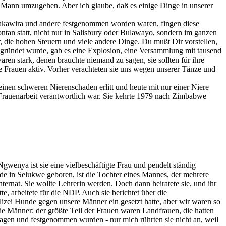
em Mann umzugehen. Aber ich glaube, daß es einige Dinge in unserer
Takawira und andere festgenommen worden waren, fingen diese
tan statt, nicht nur in Salisbury oder Bulawayo, sondern im ganzen
, die hohen Steuern und viele andere Dinge. Du mußt Dir vorstellen,
gründet wurde, gab es eine Explosion, eine Versammlung mit tausend
en stark, denen brauchte niemand zu sagen, sie sollten für ihre
se Frauen aktiv. Vorher verachteten sie uns wegen unserer Tänze und
inen schweren Nierenschaden erlitt und heute mit nur einer Niere
e Frauenarbeit verantwortlich war. Sie kehrte 1979 nach Zimbabwe
gwenya ist sie eine vielbeschäftigte Frau und pendelt ständig
de in Selukwe geboren, ist die Tochter eines Mannes, der mehrere
ternat. Sie wollte Lehrerin werden. Doch dann heiratete sie, und ihr
 arbeitete für die NDP. Auch sie berichtet über die
izei Hunde gegen unsere Männer ein gesetzt hatte, aber wir waren so
die Männer: der größte Teil der Frauen waren Landfrauen, die hatten
lagen und festgenommen wurden - nur mich rührten sie nicht an, weil