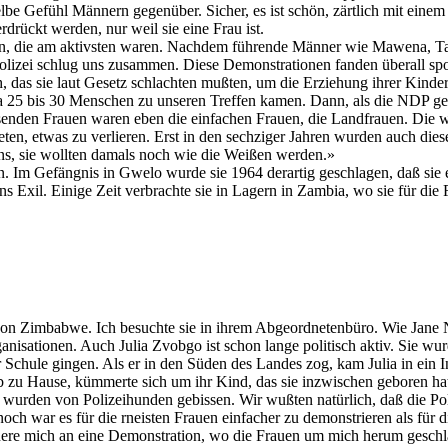
elbe Gefühl Männern gegenüber. Sicher, es ist schön, zärtlich mit ein
rdrückt werden, nur weil sie eine Frau ist.
auen, die am aktivsten waren. Nachdem führende Männer wie Mawena, 
lizei schlug uns zusammen. Diese Demonstrationen fanden überall spon
 das sie laut Gesetz schlachten mußten, um die Erziehung ihrer Kinder
a 25 bis 30 Menschen zu unseren Treffen kamen. Dann, als die NDP ge
nden Frauen waren eben die einfachen Frauen, die Landfrauen. Die war
eten, etwas zu verlieren. Erst in den sechziger Jahren wurden auch die
bens, sie wollten damals noch wie die Weißen werden.»
 Im Gefängnis in Gwelo wurde sie 1964 derartig geschlagen, daß sie e
ns Exil. Einige Zeit verbrachte sie in Lagern in Zambia, wo sie für di
 von Zimbabwe. Ich besuchte sie in ihrem Abgeordnetenbüro. Wie Jane N
sationen. Auch Julia Zvobgo ist schon lange politisch aktiv. Sie wur
Schule gingen. Als er in den Süden des Landes zog, kam Julia in ein In
u Hause, kümmerte sich um ihr Kind, das sie inzwischen geboren hatte,
wurden von Polizeihunden gebissen. Wir wußten natürlich, daß die Pol
och war es für die rneisten Frauen einfacher zu demonstrieren als für 
rinnere mich an eine Demonstration, wo die Frauen um mich herum gesch