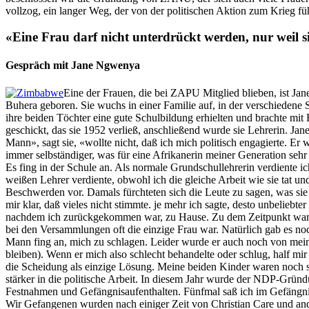
vollzog, ein langer Weg, der von der politischen Aktion zum Krieg f
«Eine Frau darf nicht unterdrückt werden, nur weil si
Gespräch mit Jane Ngwenya
Eine der Frauen, die bei ZAPU Mitglied blieben, ist J
Buhera geboren. Sie wuchs in einer Familie auf, in der verschieden
ihre beiden Töchter eine gute Schulbildung erhielten und brachte mit
geschickt, das sie 1952 verließ, anschließend wurde sie Lehrerin. Jan
Mann», sagt sie, «wollte nicht, daß ich mich politisch engagierte. Er 
immer selbständiger, was für eine Afrikanerin meiner Generation seh
Es fing in der Schule an. Als normale Grundschullehrerin verdiente 
weißen Lehrer verdiente, obwohl ich die gleiche Arbeit wie sie tat un
Beschwerden vor. Damals fürchteten sich die Leute zu sagen, was sie 
mir klar, daß vieles nicht stimmte. je mehr ich sagte, desto unbelie
nachdem ich zurückgekommen war, zu Hause. Zu dem Zeitpunkt war me
bei den Versammlungen oft die einzige Frau war. Natürlich gab es n
Mann fing an, mich zu schlagen. Leider wurde er auch noch von meine
bleiben). Wenn er mich also schlecht behandelte oder schlug, half m
die Scheidung als einzige Lösung. Meine beiden Kinder waren noch se
stärker in die politische Arbeit. In diesem Jahr wurde der NDP-Grün
Festnahmen und Gefängnisaufenthalten. Fünfmal saß ich im Gefängnis,
Wir Gefangenen wurden nach einiger Zeit von Christian Care und ande