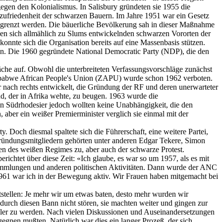
egen den Kolonialismus. In Salisbury gründeten sie 1955 die
zufriedenheit der schwarzen Bauern. Im Jahre 1951 war ein Gesetz
egrenzt werden. Die bäuerliche Bevölkerung sah in dieser Maßnahme
 den sich allmählich zu Slums entwickelnden schwarzen Vororten der
nte sich die Organisation bereits auf eine Massenbasis stützen.
n. Die 1960 gegründete National Democratic Party (NDP), die den
che auf. Obwohl die unterbreiteten Verfassungsvorschläge zunächst
imbabwe African People's Union (ZAPU) wurde schon 1962 verboten.
r nach rechts entwickelt, die Gründung der RF und deren unerwarteter
d, der in Afrika wehte, zu beugen. 1963 wurde die
en Südrhodesier jedoch wollten keine Unabhängigkeit, die den
aber ein weißer Premierminister verglich sie einmal mit der
. Doch diesmal spaltete sich die Führerschaft, eine weitere Partei,
ründungsmitgliedern gehörten unter anderen Edgar Tekere, Simon
n des weißen Regimes zu, aber auch der schwarze Protest.
chtet über diese Zeit: «Ich glaube, es war so um 1957, als es mit
sammlungen und anderen politischen Aktivitäten. Dann wurde der ANC
61 war ich in der Bewegung aktiv. Wir Frauen haben mitgemacht bei
stellen: Je mehr wir um etwas baten, desto mehr wurden wir
durch diesen Bann nicht stören, sie machten weiter und gingen zur
aler zu werden. Nach vielen Diskussionen und Auseinandersetzungen
gnen mußten. Natürlich war dies ein langer Prozeß, der sich