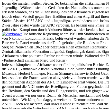
lebten die meisten weißen Siedler. So bekämpften die afrikanischen 
Jugendliga. Während sich die Gedanken des Nationalismus unter der
erlassen worden, das die «Entlastung» des den Afrikanern zugewies
jedoch einen Verstoß gegen ihre Tradition und einen Angriff auf ihr
Städte. Als sich 1957 ANC und «Jugendliga» verbündeten und Joshua 
Zwei Jahre später wurde der ANC verboten. Es begann eine Phase, i
politischen Kampf nun durch Aktionen führte, wurde ebenfalls bald w
Die britische Regierung nahm 1961 mit Südrhodesien un
von Nkomo in London im Prinzip befürwortet wurden, lehnten die Na
Eine weiße Partei wurde aus der Taufe gehoben, die Rhodesian Front 
Sieg bei Neuwahlen 1962 aber bezeugen einen extremen Rechtsruck. D
Zentralafrikanische Föderation aufgelöst. England gab damit das Sig
Afrikanern echte politische Rechte einräumen würde. Während der Föd
«Partnerschaft zwischen Pferd und Reiter».
Indessen kämpften die Afrikaner weiter für ihre politischen Rechte. Z
die ZANU, Zimbabwe African National Union, wurde unter Führung d
Muzenda, Herbert Chithepo, Nathan Shamuyarira sowie Robert Gabrie
Insbesondere die Frauen wurden aktiv, viele von ihnen wurden wie ih
den politischen Aktionen des ANC in Zimbabwe ernst wurde. Die Frau
gebannt und die NDP unter der Beteiligung von Frauen gegründet. 
den Boykotts, den Streiks und den Hungerstreiks, und wir gingen - w
Zuerst wollten wir nur unser Recht, als Menschen anerkannt und beh
unterdrückt. Wir kämpften dagegen weiter mit Demonstrationen und mi
ZAPU. Doch wir merkten, daß unser Kampf zu nichts führte, daß die
beschlossen wir die Gründung von ZANU, der sich auch viele Frauen 