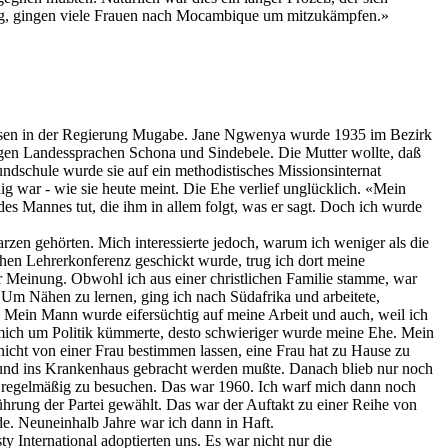
anfing, gingen viele Frauen nach Mocambique um mitzukämpfen.»
gswesen in der Regierung Mugabe. Jane Ngwenya wurde 1935 im Bezirk
tigen Landessprachen Schona und Sindebele. Die Mutter wollte, daß
undschule wurde sie auf ein methodistisches Missionsinternat
dig war - wie sie heute meint. Die Ehe verlief unglücklich. «Mein
 des Mannes tut, die ihm in allem folgt, was er sagt. Doch ich wurde
rzen gehörten. Mich interessierte jedoch, warum ich weniger als die
schen Lehrerkonferenz geschickt wurde, trug ich dort meine
er Meinung. Obwohl ich aus einer christlichen Familie stamme, war
. Um Nähen zu lernen, ging ich nach Südafrika und arbeitete,
Mein Mann wurde eifersüchtig auf meine Arbeit und auch, weil ich
 mich um Politik kümmerte, desto schwieriger wurde meine Ehe. Mein
icht von einer Frau bestimmen lassen, eine Frau hat zu Hause zu
or und ins Krankenhaus gebracht werden mußte. Danach blieb nur noch
ie regelmäßig zu besuchen. Das war 1960. Ich warf mich dann noch
hrung der Partei gewählt. Das war der Auftakt zu einer Reihe von
e. Neuneinhalb Jahre war ich dann in Haft.
International adoptierten uns. Es war nicht nur die