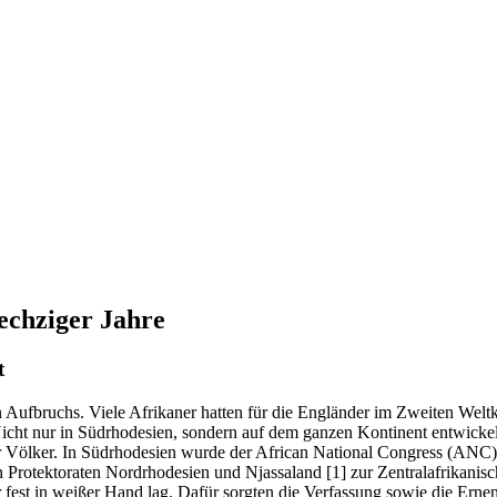
sechziger Jahre
t
 Aufbruchs. Viele Afrikaner hatten für die Engländer im Zweiten Weltk
. Nicht nur in Südrhodesien, sondern auf dem ganzen Kontinent entwick
 der Völker. In Südrhodesien wurde der African National Congress (ANC
en Protektoraten Nordrhodesien und Njassaland
[1]
zur Zentralafrikanis
 fest in weißer Hand lag. Dafür sorgten die Verfassung sowie die Ernen