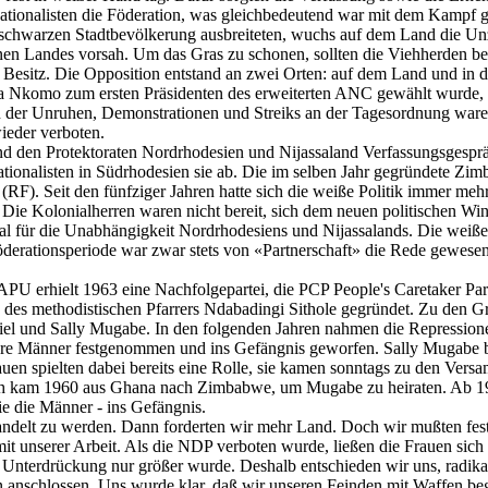
Nationalisten die Föderation, was gleichbedeutend war mit dem Kampf g
 schwarzen Stadtbevölkerung ausbreiteten, wuchs auf dem Land die Un
enen Landes vorsah. Um das Gras zu schonen, sollten die Viehherden b
en Besitz. Die Opposition entstand an zwei Orten: auf dem Land und in
Nkomo zum ersten Präsidenten des erweiterten ANC gewählt wurde, kon
n der Unruhen, Demonstrationen und Streiks an der Tagesordnung ware
ieder verboten.
d den Protektoraten Nordrhodesien und Nijassaland Verfassungsgesprä
tionalisten in Südrhodesien sie ab. Die im selben Jahr gegründete Z
(RF). Seit den fünfziger Jahren hatte sich die weiße Politik immer meh
ie Kolonialherren waren nicht bereit, sich dem neuen politischen Win
nal für die Unabhängigkeit Nordrhodesiens und Nijassalands. Die weiß
erationsperiode war zwar stets von «Partnerschaft» die Rede gewesen, 
APU erhielt 1963 eine Nachfolgepartei, die PCP People's Caretaker Party
es methodistischen Pfarrers Ndabadingi Sithole gegründet. Zu den G
l und Sally Mugabe. In den folgenden Jahren nahmen die Repressione
re Männer festgenommen und ins Gefängnis geworfen. Sally Mugabe beri
en spielten dabei bereits eine Rolle, sie kamen sonntags zu den Ver
Ich kam 1960 aus Ghana nach Zimbabwe, um Mugabe zu heiraten. Ab 19
ie die Männer - ins Gefängnis.
andelt zu werden. Dann forderten wir mehr Land. Doch wir mußten fest
t unserer Arbeit. Als die NDP verboten wurde, ließen die Frauen sich 
 Unterdrückung nur größer wurde. Deshalb entschieden wir uns, radik
anschlossen. Uns wurde klar, daß wir unseren Feinden mit Waffen bege