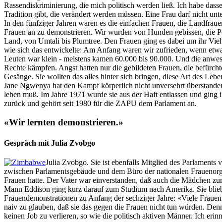
Rassendiskriminierung, die mich politisch werden ließ. Ich habe dass
Tradition gibt, die verändert werden müssen. Eine Frau darf nicht unte
In den fünfziger Jahren waren es die einfachen Frauen, die Landfr
Frauen an zu demonstrieren. Wir wurden von Hunden gebissen, die Po
Land, von Umtali bis Plumtree. Den Frauen ging es dabei um ihr Vieh,
wie sich das entwickelte: Am Anfang waren wir zufrieden, wenn etw
Leuten war klein - meistens kamen 60.000 bis 90.000. Und die anwese
Rechte kämpfen. Angst hatten nur die gebildeten Frauen, die befürcht
Gesänge. Sie wollten das alles hinter sich bringen, diese Art des Le
Jane Ngwenya hat den Kampf körperlich nicht unversehrt überstanden.
leben muß. Im Jahre 1971 wurde sie aus der Haft entlassen und ging i
zurück und gehört seit 1980 für die ZAPU dem Parlament an.
«Wir lernten demonstrieren.»
Gespräch mit Julia Zvobgo
Julia Zvobgo. Sie ist ebenfalls Mitglied des Parlaments
zwischen Parlamentsgebäude und dem Büro der nationalen Frauenorgani
Frauen hatte. Der Vater war einverstanden, daß auch die Mädchen zur 
Mann Eddison ging kurz darauf zum Studium nach Amerika. Sie blieb z
Frauendemonstrationen zu Anfang der sechziger Jahre: «Viele Frauen 
naiv zu glauben, daß sie das gegen die Frauen nicht tun würden. Denn
keinen Job zu verlieren, so wie die politisch aktiven Männer. Ich e