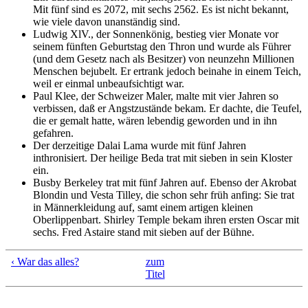
Mit fünf sind es 2072, mit sechs 2562. Es ist nicht bekannt,
wie viele davon unanständig sind.
Ludwig XlV., der Sonnenkönig, bestieg vier Monate vor
seinem fünften Geburtstag den Thron und wurde als Führer
(und dem Gesetz nach als Besitzer) von neunzehn Millionen
Menschen bejubelt. Er ertrank jedoch beinahe in einem Teich,
weil er einmal unbeaufsichtigt war.
Paul Klee, der Schweizer Maler, malte mit vier Jahren so
verbissen, daß er Angstzustände bekam. Er dachte, die Teufel,
die er gemalt hatte, wären lebendig geworden und in ihn
gefahren.
Der derzeitige Dalai Lama wurde mit fünf Jahren
inthronisiert. Der heilige Beda trat mit sieben in sein Kloster
ein.
Busby Berkeley trat mit fünf Jahren auf. Ebenso der Akrobat
Blondin und Vesta Tilley, die schon sehr früh anfing: Sie trat
in Männerkleidung auf, samt einem artigen kleinen
Oberlippenbart. Shirley Temple bekam ihren ersten Oscar mit
sechs. Fred Astaire stand mit sieben auf der Bühne.
‹ War das alles?
zum
Titel