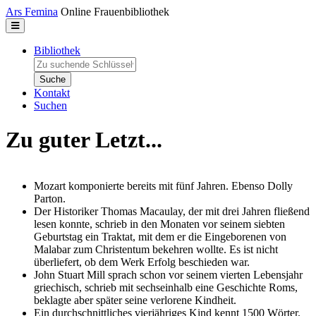
Direkt zum Inhalt
Ars Femina
Online Frauenbibliothek
Bibliothek
Zu suchende Schlüsselwörter
Kontakt
Suchen
Zu guter Letzt...
Mozart komponierte bereits mit fünf Jahren. Ebenso Dolly
Parton.
Der Historiker Thomas Macaulay, der mit drei Jahren fließend
lesen konnte, schrieb in den Monaten vor seinem siebten
Geburtstag ein Traktat, mit dem er die Eingeborenen von
Malabar zum Christentum bekehren wollte. Es ist nicht
überliefert, ob dem Werk Erfolg beschieden war.
John Stuart Mill sprach schon vor seinem vierten Lebensjahr
griechisch, schrieb mit sechseinhalb eine Geschichte Roms,
beklagte aber später seine verlorene Kindheit.
Ein durchschnittliches vierjähriges Kind kennt 1500 Wörter.