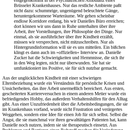
entgegenkommt in der Psychiatrischen Ambulanz eines
Brüsseler Krankenhauses. Nur das restliche Ambiente paßt
nicht dazu: schummrige, ungenügend beleuchtete Gänge,
heruntergekommene Warteräume. Wir gehen scheinbar
endlose Korridore entlang, bis wir Danielles Büro erreichen;
dort können wir uns dann in Ruhe unterhalten über ihre
Arbeit, ihre Vorstellungen, ihre Philosophie der Dinge. Nur
einmal, als sie ausführlicher über ihre Kindheit erzählt,
müssen wir versprechen, nicht mitzuschreiben. Nur als
Hintergrundinformation will sie es uns mitteilen. Ein bißchen
klingt es dann auch im »offiziellen« Interview an. Danielle
Zucker hat die Schwierigkeiten und Hemmnisse, die sich ihr
in den Weg legten, nicht nur überwunden. Sie hat sie
umfunktioniert ins Positive, sie für sich nutzbar gemacht.
Aus der unglücklichen Kindheit mit einer schwierigen
EIternbeziehung wurde ein Verständnis für persönliche Krisen und
Unsicherheiten, das ihre Arbeit unermeßlich bereichert. Aus ersten,
gescheiterten Karriereversuchen in einem anderen Metier wurde ein
befriedigendes Hobby, das außerdem Verhaltenshilfen für den Alltag
gibt. Aus einer Unzufriedenheit über die Arbeitsbedingungen, die sie
im Krankenhaus vorfand, wurde nicht Frustration und verärgertes
Weggehen, sondern eine Idee für einen Job für sich selbst. Selbst die
Angst, die sie manchmal vor ihren gewalttätigen Patienten hat, kann
Danielle noch nutzen, indem sie sie therapeutisch einsetzt. Aus