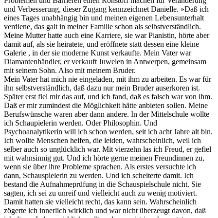
Problemen und Barrieren einen Rohstoff machen für Veränderung
und Verbesserung, dieser Zugang kennzeichnet Danielle. »Daß ich
eines Tages unabhängig bin und meinen eigenen Lebensunterhalt
verdiene, das galt in meiner Familie schon als selbstverständlich.
Meine Mutter hatte auch eine Karriere, sie war Pianistin, hörte aber
damit auf, als sie heiratete, und eröffnete statt dessen eine kleine
Galerie , in der sie moderne Kunst verkaufte. Mein Vater war
Diamantenhändler, er verkauft Juwelen in Antwerpen, gemeinsam
mit seinem Sohn. Also mit meinem Bruder.
Mein Vater hat mich nie eingeladen, mit ihm zu arbeiten. Es war für
ihn selbstverständlich, daß dazu nur mein Bruder auserkoren ist.
Später erst fiel mir das auf, und ich fand, daß es falsch war von ihm.
Daß er mir zumindest die Möglichkeit hätte anbieten sollen. Meine
Berufswünsche waren aber dann andere. In der Mittelschule wollte
ich Schaupielerin werden. Oder Philosophin. Und
Psychoanalytikerin will ich schon werden, seit ich acht Jahre alt bin.
Ich wollte Menschen helfen, die leiden, wahrscheinlich, weil ich
selber auch so unglücklich war. Mit vierzehn las ich Freud, er gefiel
mit wahnsinnig gut. Und ich hörte gerne meinen Freundinnen zu,
wenn sie über ihre Probleme sprachen. Als erstes versuchte ich
dann, Schauspielerin zu werden. Und ich scheiterte damit. Ich
bestand die Aufnahmeprüfung in die Schauspielschule nicht. Sie
sagten, ich sei zu unreif und vielleicht auch zu wenig motiviert.
Damit hatten sie vielleicht recht, das kann sein. Wahrscheinlich
zögerte ich innerlich wirklich und war nicht überzeugt davon, daß