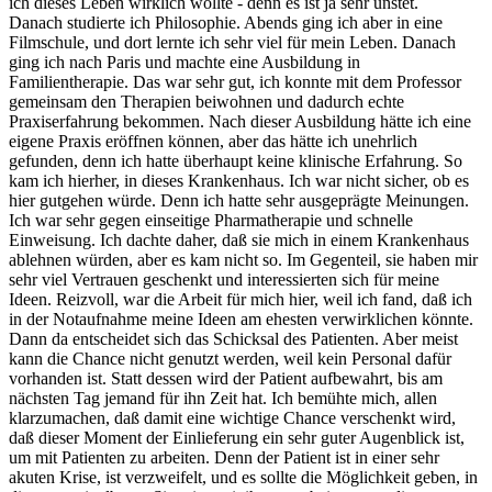
ich dieses Leben wirklich wollte - denn es ist ja sehr unstet.
Danach studierte ich Philosophie. Abends ging ich aber in eine
Filmschule, und dort lernte ich sehr viel für mein Leben. Danach
ging ich nach Paris und machte eine Ausbildung in
Familientherapie. Das war sehr gut, ich konnte mit dem Professor
gemeinsam den Therapien beiwohnen und dadurch echte
Praxiserfahrung bekommen. Nach dieser Ausbildung hätte ich eine
eigene Praxis eröffnen können, aber das hätte ich unehrlich
gefunden, denn ich hatte überhaupt keine klinische Erfahrung. So
kam ich hierher, in dieses Krankenhaus. Ich war nicht sicher, ob es
hier gutgehen würde. Denn ich hatte sehr ausgeprägte Meinungen.
Ich war sehr gegen einseitige Pharmatherapie und schnelle
Einweisung. Ich dachte daher, daß sie mich in einem Krankenhaus
ablehnen würden, aber es kam nicht so. Im Gegenteil, sie haben mir
sehr viel Vertrauen geschenkt und interessierten sich für meine
Ideen. Reizvoll, war die Arbeit für mich hier, weil ich fand, daß ich
in der Notaufnahme meine Ideen am ehesten verwirklichen könnte.
Dann da entscheidet sich das Schicksal des Patienten. Aber meist
kann die Chance nicht genutzt werden, weil kein Personal dafür
vorhanden ist. Statt dessen wird der Patient aufbewahrt, bis am
nächsten Tag jemand für ihn Zeit hat. Ich bemühte mich, allen
klarzumachen, daß damit eine wichtige Chance verschenkt wird,
daß dieser Moment der Einlieferung ein sehr guter Augenblick ist,
um mit Patienten zu arbeiten. Denn der Patient ist in einer sehr
akuten Krise, ist verzweifelt, und es sollte die Möglichkeit geben, in