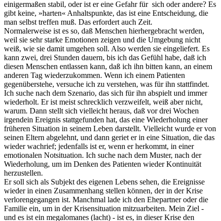
einigermaßen stabil, oder ist er eine Gefahr für sich oder andere? Es
gibt keine, »harten« Anhaltspunkte, das ist eine Entscheidung, die
man selbst treffen muß. Das erfordert auch Zeit.
Normalerweise ist es so, daß Menschen hierhergebracht werden,
weil sie sehr starke Emotionen zeigen und die Umgebung nicht
weiß, wie sie damit umgehen soll. Also werden sie eingeliefert. Es
kann zwei, drei Stunden dauern, bis ich das Gefühl habe, daß ich
diesen Menschen entlassen kann, daß ich ihn bitten kann, an einem
anderen Tag wiederzukommen. Wenn ich einem Patienten
gegenüberstehe, versuche ich zu verstehen, was für ihn stattfindet.
Ich suche nach dem Szenario, das sich für ihn abspielt und immer
wiederholt. Er ist meist schrecklich verzweifelt, weiß aber nicht,
warum. Dann stellt sich vielleicht heraus, daß vor drei Wochen
irgendein Ereignis stattgefunden hat, das eine Wiederholung einer
früheren Situation in seinem Leben darstellt. Vielleicht wurde er von
seinen Eltern abgelehnt, und dann geriet er in eine Situation, die das
wieder wachrief; jedenfalls ist er, wenn er herkommt, in einer
emotionalen Notsituation. Ich suche nach dem Muster, nach der
Wiederholung, um im Denken des Patienten wieder Kontinuität
herzustellen.
Er soll sich als Subjekt des eigenen Lebens sehen, die Ereignisse
wieder in einen Zusammenhang stellen können, der in der Krise
verlorengegangen ist. Manchmal lade ich den Ehepartner oder die
Familie ein, um in der Krisensituation mitzuarbeiten. Mein Ziel -
und es ist ein megalomanes (lacht) - ist es, in dieser Krise den