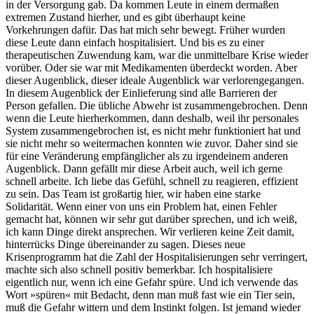
in der Versorgung gab. Da kommen Leute in einem dermaßen
extremen Zustand hierher, und es gibt überhaupt keine
Vorkehrungen dafür. Das hat mich sehr bewegt. Früher wurden
diese Leute dann einfach hospitalisiert. Und bis es zu einer
therapeutischen Zuwendung kam, war die unmittelbare Krise wieder
vorüber. Oder sie war mit Medikamenten überdeckt worden. Aber
dieser Augenblick, dieser ideale Augenblick war verlorengegangen.
In diesem Augenblick der Einlieferung sind alle Barrieren der
Person gefallen. Die übliche Abwehr ist zusammengebrochen. Denn
wenn die Leute hierherkommen, dann deshalb, weil ihr personales
System zusammengebrochen ist, es nicht mehr funktioniert hat und
sie nicht mehr so weitermachen konnten wie zuvor. Daher sind sie
für eine Veränderung empfänglicher als zu irgendeinem anderen
Augenblick. Dann gefällt mir diese Arbeit auch, weil ich gerne
schnell arbeite. Ich liebe das Gefühl, schnell zu reagieren, effizient
zu sein. Das Team ist großartig hier, wir haben eine starke
Solidarität. Wenn einer von uns ein Problem hat, einen Fehler
gemacht hat, können wir sehr gut darüber sprechen, und ich weiß,
ich kann Dinge direkt ansprechen. Wir verlieren keine Zeit damit,
hinterrücks Dinge übereinander zu sagen. Dieses neue
Krisenprogramm hat die Zahl der Hospitalisierungen sehr verringert,
machte sich also schnell positiv bemerkbar. Ich hospitalisiere
eigentlich nur, wenn ich eine Gefahr spüre. Und ich verwende das
Wort »spüren« mit Bedacht, denn man muß fast wie ein Tier sein,
muß die Gefahr wittern und dem Instinkt folgen. Ist jemand wieder