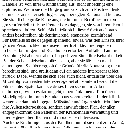
Danielle ist, von ihrer Grundhaltung aus, nicht unbedingt eine
Optimistin. Wenn sie die Dinge grundsätzlich zum Positiven lenkt,
dann eher aus einer sehr logischen, überlegten Rationalität heraus.
Sie strahlt eine große Ruhe aus, die in ihrem Beruf bestimmt von
großem Vorteil ist. Eine Freude ist es dagegen, sie von ihrem Beruf
sprechen zu hören. Schließlich ließe sich diese Arbeit auch ganz
anders beschreiben: als deprimierend, strapaziös, zermürbend.
Für Danielle ist sie dagegen spannend, etwas, was den Einsatz ihrer
ganzen Persönlichkeit inklusive ihrer Instinkte, ihrer eigenen
Lebenserfahrungen und Reaktionen erfordert. Auffallend an ihrer
Erzählung ist aber vor allem, im positiven Sinn, ihre Beharrlichkeit.
Bei der Schauspielschule blitzt sie ab, aber sie läßt sich nicht
entmutigen.. Sie überlegt, ob die Gründe für die Abweisung nicht
berechtigt sind, und greift dann auf ein anderes Interessensgebiet
zurück. Dabei wendet sie sich aber auch nicht, enttäuscht über den
Mißerfolg, vom ersten Interessensgebiet ab, sondern besucht die
Filmschule. Später kann sie dieses Interesse in ihre Arbeit
einbringen,, wenn es darum geht, einen Dokumentarfilm über das
Modellprojekt in ihrem Krankenhaus vorzubereiten. In der Klinik
wettert sie dann nicht gegen Mißstände und ärgert sich nicht über
ihre Außenseiterposition, sondern entwirft einen Plan, der allen
entgegenkommt: den Patienten der Krankenhausverwaltung und
ihren eigenen beruflichen und moralischen Interessen.
Auch die Erfahrungen aus der Kindheit nimmt sie nicht zum Anlaß,
resignativ über ihre inneren Beschädigungen zu klagen, sondern