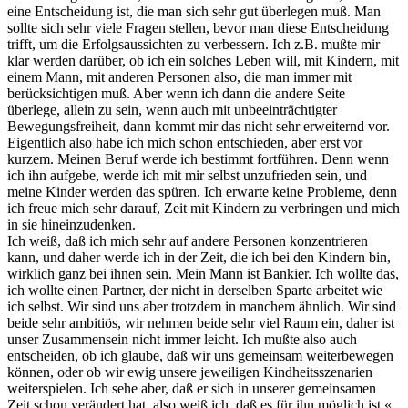
eine Entscheidung ist, die man sich sehr gut überlegen muß. Man
sollte sich sehr viele Fragen stellen, bevor man diese Entscheidung
trifft, um die Erfolgsaussichten zu verbessern. Ich z.B. mußte mir
klar werden darüber, ob ich ein solches Leben will, mit Kindern, mit
einem Mann, mit anderen Personen also, die man immer mit
berücksichtigen muß. Aber wenn ich dann die andere Seite
überlege, allein zu sein, wenn auch mit unbeeinträchtigter
Bewegungsfreiheit, dann kommt mir das nicht sehr erweiternd vor.
Eigentlich also habe ich mich schon entschieden, aber erst vor
kurzem. Meinen Beruf werde ich bestimmt fortführen. Denn wenn
ich ihn aufgebe, werde ich mit mir selbst unzufrieden sein, und
meine Kinder werden das spüren. Ich erwarte keine Probleme, denn
ich freue mich sehr darauf, Zeit mit Kindern zu verbringen und mich
in sie hineinzudenken.
Ich weiß, daß ich mich sehr auf andere Personen konzentrieren
kann, und daher werde ich in der Zeit, die ich bei den Kindern bin,
wirklich ganz bei ihnen sein. Mein Mann ist Bankier. Ich wollte das,
ich wollte einen Partner, der nicht in derselben Sparte arbeitet wie
ich selbst. Wir sind uns aber trotzdem in manchem ähnlich. Wir sind
beide sehr ambitiös, wir nehmen beide sehr viel Raum ein, daher ist
unser Zusammensein nicht immer leicht. Ich mußte also auch
entscheiden, ob ich glaube, daß wir uns gemeinsam weiterbewegen
können, oder ob wir ewig unsere jeweiligen Kindheitsszenarien
weiterspielen. Ich sehe aber, daß er sich in unserer gemeinsamen
Zeit schon verändert hat, also weiß ich, daß es für ihn möglich ist.«