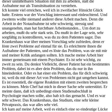
dieser unmittelbaren Situation mit ihm zu arbeiten, statt die
Aufnahme nur als Transitsituation zu verstehen.
Ich konnte viel erreichen, weil ich in zweifacher Hinsicht Glück
hatte. Erstens war der Vorschlag interessant und einleuchtend. Und
zweitens wollte niemand anderer diese Arbeit machen. Denn die
Arbeit in der Notaufnahme ist sehr schwierig, stressig und
unangenehm, man hat furchtbare Arbeitsstunden... Um dort zu
arbeiten, mußt du sehr stark sein. Du mußt in der Lage sein, sehr
sorgfältig zu kontrollieren, was du zu dem Patienten sagst. Das
Krankenhaus war über meinen Vorschlag sehr zufrieden, denn er
löste zwei Probleme auf einmal für sie. Es erleichterte ihnen die
Aufnahme der Patienten, und es löste das Problem, was sie mit mir
und meiner Kritik anfangen sollten. Ich mache meine Arbeit hier
immer gemeinsam mit einem Psychiater. Es ist sehr wichtig, zu
zweit zu sein. Du denkst Vielleicht, dieser Patient hat ein bestimmtes
Problem, dabei ist es aber dein Problem, das du nur in ihn
hineindenkst. Oder es hat einer ein Problem, das für dich schwierig
ist, weil du mit dieser Art von Problemen nicht gut umgehen kannst.
Es ist essentiell, die eigene Reaktion mit einem zweiten besprechen
zu können. Mein Chef hat mich in dieser Sache sehr unterstützt. Er
meinte dann, daß ich unbedingt einen Studienabschluß in
Psychologie machen sollte, also hab ich das gemacht. Und es war
sehr schwer. Das Krankenhaus, das Studium, eine sehr kleine
Privatpraxis, das war alles sehr viel.
Ich kam auf meine Arbeit, weil es einfach eine so eindeutige Lücke