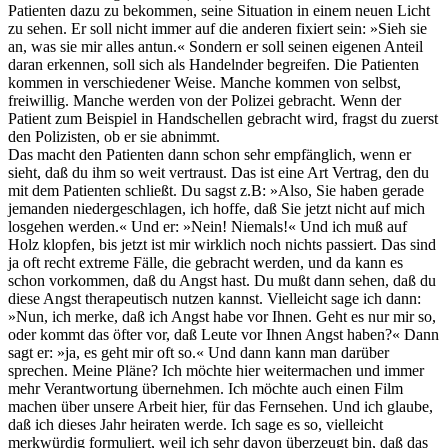
Patienten dazu zu bekommen, seine Situation in einem neuen Licht
zu sehen. Er soll nicht immer auf die anderen fixiert sein: »Sieh sie
an, was sie mir alles antun.« Sondern er soll seinen eigenen Anteil
daran erkennen, soll sich als Handelnder begreifen. Die Patienten
kommen in verschiedener Weise. Manche kommen von selbst,
freiwillig. Manche werden von der Polizei gebracht. Wenn der
Patient zum Beispiel in Handschellen gebracht wird, fragst du zuerst
den Polizisten, ob er sie abnimmt.
Das macht den Patienten dann schon sehr empfänglich, wenn er
sieht, daß du ihm so weit vertraust. Das ist eine Art Vertrag, den du
mit dem Patienten schließt. Du sagst z.B: »Also, Sie haben gerade
jemanden niedergeschlagen, ich hoffe, daß Sie jetzt nicht auf mich
losgehen werden.« Und er: »Nein! Niemals!« Und ich muß auf
Holz klopfen, bis jetzt ist mir wirklich noch nichts passiert. Das sind
ja oft recht extreme Fälle, die gebracht werden, und da kann es
schon vorkommen, daß du Angst hast. Du mußt dann sehen, daß du
diese Angst therapeutisch nutzen kannst. Vielleicht sage ich dann:
»Nun, ich merke, daß ich Angst habe vor Ihnen. Geht es nur mir so,
oder kommt das öfter vor, daß Leute vor Ihnen Angst haben?« Dann
sagt er: »ja, es geht mir oft so.« Und dann kann man darüber
sprechen. Meine Pläne? Ich möchte hier weitermachen und immer
mehr Verantwortung übernehmen. Ich möchte auch einen Film
machen über unsere Arbeit hier, für das Fernsehen. Und ich glaube,
daß ich dieses Jahr heiraten werde. Ich sage es so, vielleicht
merkwürdig formuliert, weil ich sehr davon überzeugt bin, daß das