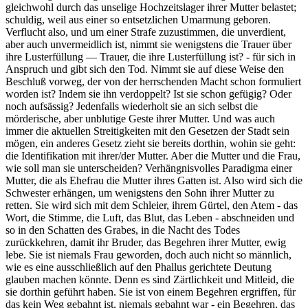
gleichwohl durch das unselige Hochzeitslager ihrer Mutter belastet;
schuldig, weil aus einer so entsetzlichen Umarmung geboren.
Verflucht also, und um einer Strafe zuzustimmen, die unverdient,
aber auch unvermeidlich ist, nimmt sie wenigstens die Trauer über
ihre Lusterfüllung — Trauer, die ihre Lusterfüllung ist? - für sich in
Anspruch und gibt sich den Tod. Nimmt sie auf diese Weise den
Beschluß vorweg, der von der herrschenden Macht schon formuliert
worden ist? Indem sie ihn verdoppelt? Ist sie schon gefügig? Oder
noch aufsässig? Jedenfalls wiederholt sie an sich selbst die
mörderische, aber unblutige Geste ihrer Mutter. Und was auch
immer die aktuellen Streitigkeiten mit den Gesetzen der Stadt sein
mögen, ein anderes Gesetz zieht sie bereits dorthin, wohin sie geht:
die Identifikation mit ihrer/der Mutter. Aber die Mutter und die Frau,
wie soll man sie unterscheiden? Verhängnisvolles Paradigma einer
Mutter, die als Ehefrau die Mutter ihres Gatten ist. Also wird sich die
Schwester erhängen, um wenigstens den Sohn ihrer Mutter zu
retten. Sie wird sich mit dem Schleier, ihrem Gürtel, den Atem - das
Wort, die Stimme, die Luft, das Blut, das Leben - abschneiden und
so in den Schatten des Grabes, in die Nacht des Todes
zurückkehren, damit ihr Bruder, das Begehren ihrer Mutter, ewig
lebe. Sie ist niemals Frau geworden, doch auch nicht so männlich,
wie es eine ausschließlich auf den Phallus gerichtete Deutung
glauben machen könnte. Denn es sind Zärtlichkeit und Mitleid, die
sie dorthin geführt haben. Sie ist von einem Begehren ergriffen, für
das kein Weg gebahnt ist, niemals gebahnt war - ein Begehren, das