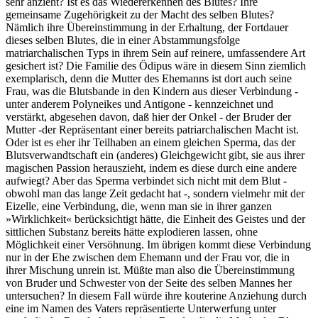
sehr anzieht? Ist es das Wiedererkennen des Blutes? Ihre
gemeinsame Zugehörigkeit zu der Macht des selben Blutes?
Nämlich ihre Übereinstimmung in der Erhaltung, der Fortdauer
dieses selben Blutes, die in einer Abstammungsfolge
matriarchalischen Typs in ihrem Sein auf reinere, umfassendere Art
gesichert ist? Die Familie des Ödipus wäre in diesem Sinn ziemlich
exemplarisch, denn die Mutter des Ehemanns ist dort auch seine
Frau, was die Blutsbande in den Kindern aus dieser Verbindung -
unter anderem Polyneikes und Antigone - kennzeichnet und
verstärkt, abgesehen davon, daß hier der Onkel - der Bruder der
Mutter -der Repräsentant einer bereits patriarchalischen Macht ist.
Oder ist es eher ihr Teilhaben an einem gleichen Sperma, das der
Blutsverwandtschaft ein (anderes) Gleichgewicht gibt, sie aus ihrer
magischen Passion herauszieht, indem es diese durch eine andere
aufwiegt? Aber das Sperma verbindet sich nicht mit dem Blut -
obwohl man das lange Zeit gedacht hat -, sondern vielmehr mit der
Eizelle, eine Verbindung, die, wenn man sie in ihrer ganzen
»Wirklichkeit« berücksichtigt hätte, die Einheit des Geistes und der
sittlichen Substanz bereits hätte explodieren lassen, ohne
Möglichkeit einer Versöhnung. Im übrigen kommt diese Verbindung
nur in der Ehe zwischen dem Ehemann und der Frau vor, die in
ihrer Mischung unrein ist. Müßte man also die Übereinstimmung
von Bruder und Schwester von der Seite des selben Mannes her
untersuchen? In diesem Fall würde ihre kouterine Anziehung durch
eine im Namen des Vaters repräsentierte Unterwerfung unter