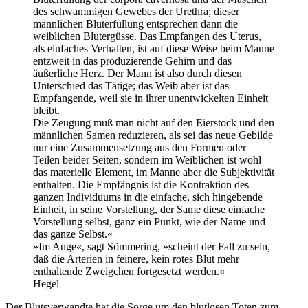
des schwammigen Gewebes der Urethra; dieser
männlichen Bluterfüllung entsprechen dann die
weiblichen Blutergüsse. Das Empfangen des Uterus,
als einfaches Verhalten, ist auf diese Weise beim Manne
entzweit in das produzierende Gehirn und das
äußerliche Herz. Der Mann ist also durch diesen
Unterschied das Tätige; das Weib aber ist das
Empfangende, weil sie in ihrer unentwickelten Einheit
bleibt.
Die Zeugung muß man nicht auf den Eierstock und den
männlichen Samen reduzieren, als sei das neue Gebilde
nur eine Zusammensetzung aus den Formen oder
Teilen beider Seiten, sondern im Weiblichen ist wohl
das materielle Element, im Manne aber die Subjektivität
enthalten. Die Empfängnis ist die Kontraktion des
ganzen Individuums in die einfache, sich hingebende
Einheit, in seine Vorstellung, der Same diese einfache
Vorstellung selbst, ganz ein Punkt, wie der Name und
das ganze Selbst.«
»Im Auge«, sagt Sömmering, »scheint der Fall zu sein,
daß die Arterien in feinere, kein rotes Blut mehr
enthaltende Zweigchen fortgesetzt werden.«
Hegel
Der Blutsverwandte hat die Sorge um den blutlosen Toten zum