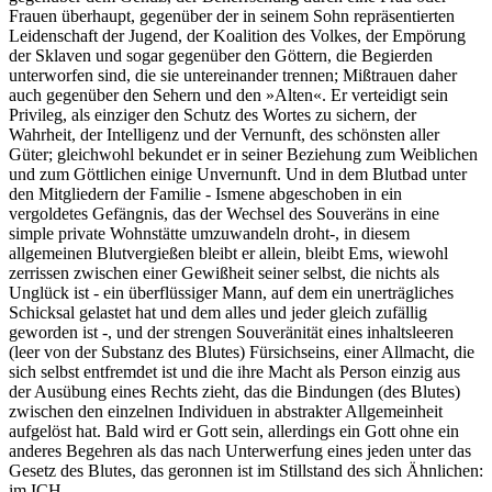
Frauen überhaupt, gegenüber der in seinem Sohn repräsentierten
Leidenschaft der Jugend, der Koalition des Volkes, der Empörung
der Sklaven und sogar gegenüber den Göttern, die Begierden
unterworfen sind, die sie untereinander trennen; Mißtrauen daher
auch gegenüber den Sehern und den »Alten«. Er verteidigt sein
Privileg, als einziger den Schutz des Wortes zu sichern, der
Wahrheit, der Intelligenz und der Vernunft, des schönsten aller
Güter; gleichwohl bekundet er in seiner Beziehung zum Weiblichen
und zum Göttlichen einige Unvernunft. Und in dem Blutbad unter
den Mitgliedern der Familie - Ismene abgeschoben in ein
vergoldetes Gefängnis, das der Wechsel des Souveräns in eine
simple private Wohnstätte umzuwandeln droht-, in diesem
allgemeinen Blutvergießen bleibt er allein, bleibt Ems, wiewohl
zerrissen zwischen einer Gewißheit seiner selbst, die nichts als
Unglück ist - ein überflüssiger Mann, auf dem ein unerträgliches
Schicksal gelastet hat und dem alles und jeder gleich zufällig
geworden ist -, und der strengen Souveränität eines inhaltsleeren
(leer von der Substanz des Blutes) Fürsichseins, einer Allmacht, die
sich selbst entfremdet ist und die ihre Macht als Person einzig aus
der Ausübung eines Rechts zieht, das die Bindungen (des Blutes)
zwischen den einzelnen Individuen in abstrakter Allgemeinheit
aufgelöst hat. Bald wird er Gott sein, allerdings ein Gott ohne ein
anderes Begehren als das nach Unterwerfung eines jeden unter das
Gesetz des Blutes, das geronnen ist im Stillstand des sich Ähnlichen:
im ICH.