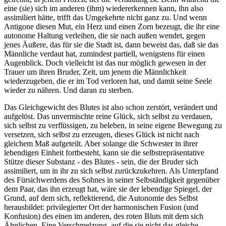
eine (sie) sich im anderen (ihm) wiedererkennen kann, ihn also
assimiliert hätte, trifft das Umgekehrte nicht ganz zu. Und wenn
Antigone diesen Mut, ein Herz und einen Zorn bezeugt, die ihr eine
autonome Haltung verleihen, die sie nach außen wendet, gegen
jenes Äußere, das für sie die Stadt ist, dann beweist das, daß sie das
Männliche verdaut hat, zumindest partiell, wenigstens für einen
Augenblick. Doch vielleicht ist das nur möglich gewesen in der
Trauer um ihren Bruder, Zeit, um jenem die Männlichkeit
wiederzugeben, die er im Tod verloren hat, und damit seine Seele
wieder zu nähren. Und daran zu sterben.
Das Gleichgewicht des Blutes ist also schon zerstört, verändert und
aufgelöst. Das unvermischte reine Glück, sich selbst zu verdauen,
sich selbst zu verflüssigen, zu beleben, in seine eigene Bewegung zu
versetzen, sich selbst zu erzeugen, dieses Glück ist nicht nach
gleichem Maß aufgeteilt. Aber solange die Schwester in ihrer
lebendigen Einheit fortbesteht, kann sie die selbstrepräsentative
Stütze dieser Substanz - des Blutes - sein, die der Bruder sich
assimiliert, um in ihr zu sich selbst zurückzukehren. Als Unterpfand
des Fürsichwerdens des Sohnes in seiner Selbständigkeit gegenüber
dem Paar, das ihn erzeugt hat, wäre sie der lebendige Spiegel, der
Grund, auf dem sich, reflektierend, die Autonomie des Selbst
herausbildet: privilegierter Ort der harmonischen Fusion (und
Konfusion) des einen im anderen, des roten Bluts mit dem sich
Ähnlichen. Eine Verschmelzung, auf die sie nicht das gleiche