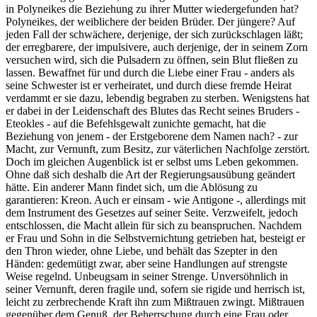
in Polyneikes die Beziehung zu ihrer Mutter wiedergefunden hat?
Polyneikes, der weiblichere der beiden Brüder. Der jüngere? Auf
jeden Fall der schwächere, derjenige, der sich zurückschlagen läßt;
der erregbarere, der impulsivere, auch derjenige, der in seinem Zorn
versuchen wird, sich die Pulsadern zu öffnen, sein Blut fließen zu
lassen. Bewaffnet für und durch die Liebe einer Frau - anders als
seine Schwester ist er verheiratet, und durch diese fremde Heirat
verdammt er sie dazu, lebendig begraben zu sterben. Wenigstens hat
er dabei in der Leidenschaft des Blutes das Recht seines Bruders -
Eteokles - auf die Befehlsgewalt zunichte gemacht, hat die
Beziehung von jenem - der Erstgeborene dem Namen nach? - zur
Macht, zur Vernunft, zum Besitz, zur väterlichen Nachfolge zerstört.
Doch im gleichen Augenblick ist er selbst ums Leben gekommen.
Ohne daß sich deshalb die Art der Regierungsausübung geändert
hätte. Ein anderer Mann findet sich, um die Ablösung zu
garantieren: Kreon. Auch er einsam - wie Antigone -, allerdings mit
dem Instrument des Gesetzes auf seiner Seite. Verzweifelt, jedoch
entschlossen, die Macht allein für sich zu beanspruchen. Nachdem
er Frau und Sohn in die Selbstvernichtung getrieben hat, besteigt er
den Thron wieder, ohne Liebe, und behält das Szepter in den
Händen: gedemütigt zwar, aber seine Handlungen auf strengste
Weise regelnd. Unbeugsam in seiner Strenge. Unversöhnlich in
seiner Vernunft, deren fragile und, sofern sie rigide und herrisch ist,
leicht zu zerbrechende Kraft ihn zum Mißtrauen zwingt. Mißtrauen
gegenüber dem Genuß, der Beherrschung durch eine Frau oder