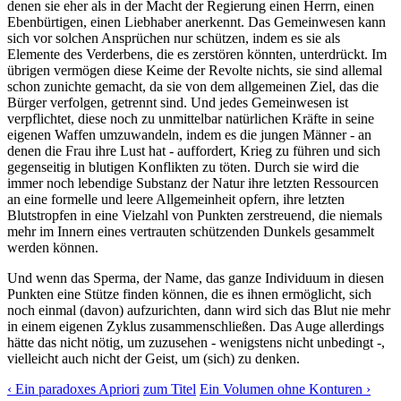
denen sie eher als in der Macht der Regierung einen Herrn, einen
Ebenbürtigen, einen Liebhaber anerkennt. Das Gemeinwesen kann
sich vor solchen Ansprüchen nur schützen, indem es sie als
Elemente des Verderbens, die es zerstören könnten, unterdrückt. Im
übrigen vermögen diese Keime der Revolte nichts, sie sind allemal
schon zunichte gemacht, da sie von dem allgemeinen Ziel, das die
Bürger verfolgen, getrennt sind. Und jedes Gemeinwesen ist
verpflichtet, diese noch zu unmittelbar natürlichen Kräfte in seine
eigenen Waffen umzuwandeln, indem es die jungen Männer - an
denen die Frau ihre Lust hat - auffordert, Krieg zu führen und sich
gegenseitig in blutigen Konflikten zu töten. Durch sie wird die
immer noch lebendige Substanz der Natur ihre letzten Ressourcen
an eine formelle und leere Allgemeinheit opfern, ihre letzten
Blutstropfen in eine Vielzahl von Punkten zerstreuend, die niemals
mehr im Innern eines vertrauten schützenden Dunkels gesammelt
werden können.
Und wenn das Sperma, der Name, das ganze Individuum in diesen
Punkten eine Stütze finden können, die es ihnen ermöglicht, sich
noch einmal (davon) aufzurichten, dann wird sich das Blut nie mehr
in einem eigenen Zyklus zusammenschließen. Das Auge allerdings
hätte das nicht nötig, um zuzusehen - wenigstens nicht unbedingt -,
vielleicht auch nicht der Geist, um (sich) zu denken.
‹ Ein paradoxes Apriori
zum Titel
Ein Volumen ohne Konturen ›