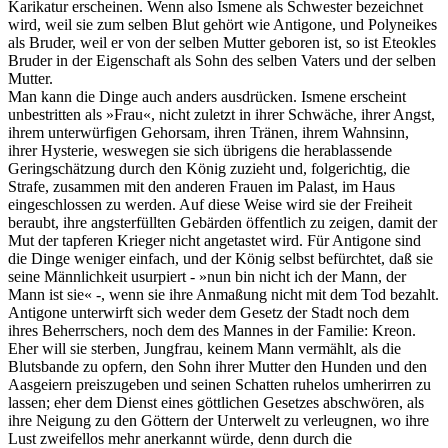
Karikatur erscheinen. Wenn also Ismene als Schwester bezeichnet
wird, weil sie zum selben Blut gehört wie Antigone, und Polyneikes
als Bruder, weil er von der selben Mutter geboren ist, so ist Eteokles
Bruder in der Eigenschaft als Sohn des selben Vaters und der selben
Mutter.
Man kann die Dinge auch anders ausdrücken. Ismene erscheint
unbestritten als »Frau«, nicht zuletzt in ihrer Schwäche, ihrer Angst,
ihrem unterwürfigen Gehorsam, ihren Tränen, ihrem Wahnsinn,
ihrer Hysterie, weswegen sie sich übrigens die herablassende
Geringschätzung durch den König zuzieht und, folgerichtig, die
Strafe, zusammen mit den anderen Frauen im Palast, im Haus
eingeschlossen zu werden. Auf diese Weise wird sie der Freiheit
beraubt, ihre angsterfüllten Gebärden öffentlich zu zeigen, damit der
Mut der tapferen Krieger nicht angetastet wird. Für Antigone sind
die Dinge weniger einfach, und der König selbst befürchtet, daß sie
seine Männlichkeit usurpiert - »nun bin nicht ich der Mann, der
Mann ist sie« -, wenn sie ihre Anmaßung nicht mit dem Tod bezahlt.
Antigone unterwirft sich weder dem Gesetz der Stadt noch dem
ihres Beherrschers, noch dem des Mannes in der Familie: Kreon.
Eher will sie sterben, Jungfrau, keinem Mann vermählt, als die
Blutsbande zu opfern, den Sohn ihrer Mutter den Hunden und den
Aasgeiern preiszugeben und seinen Schatten ruhelos umherirren zu
lassen; eher dem Dienst eines göttlichen Gesetzes abschwören, als
ihre Neigung zu den Göttern der Unterwelt zu verleugnen, wo ihre
Lust zweifellos mehr anerkannt würde, denn durch die