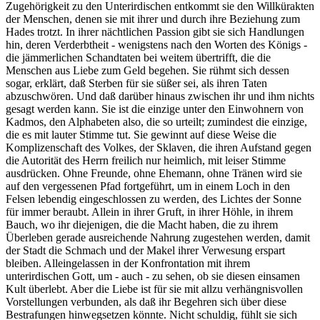
Zugehörigkeit zu den Unterirdischen entkommt sie den Willkürakten
der Menschen, denen sie mit ihrer und durch ihre Beziehung zum
Hades trotzt. In ihrer nächtlichen Passion gibt sie sich Handlungen
hin, deren Verderbtheit - wenigstens nach den Worten des Königs -
die jämmerlichen Schandtaten bei weitem übertrifft, die die
Menschen aus Liebe zum Geld begehen. Sie rühmt sich dessen
sogar, erklärt, daß Sterben für sie süßer sei, als ihren Taten
abzuschwören. Und daß darüber hinaus zwischen ihr und ihm nichts
gesagt werden kann. Sie ist die einzige unter den Einwohnern von
Kadmos, den Alphabeten also, die so urteilt; zumindest die einzige,
die es mit lauter Stimme tut. Sie gewinnt auf diese Weise die
Komplizenschaft des Volkes, der Sklaven, die ihren Aufstand gegen
die Autorität des Herrn freilich nur heimlich, mit leiser Stimme
ausdrücken. Ohne Freunde, ohne Ehemann, ohne Tränen wird sie
auf den vergessenen Pfad fortgeführt, um in einem Loch in den
Felsen lebendig eingeschlossen zu werden, des Lichtes der Sonne
für immer beraubt. Allein in ihrer Gruft, in ihrer Höhle, in ihrem
Bauch, wo ihr diejenigen, die die Macht haben, die zu ihrem
Überleben gerade ausreichende Nahrung zugestehen werden, damit
der Stadt die Schmach und der Makel ihrer Verwesung erspart
bleiben. Alleingelassen in der Konfrontation mit ihrem
unterirdischen Gott, um - auch - zu sehen, ob sie diesen einsamen
Kult überlebt. Aber die Liebe ist für sie mit allzu verhängnisvollen
Vorstellungen verbunden, als daß ihr Begehren sich über diese
Bestrafungen hinwegsetzen könnte. Nicht schuldig, fühlt sie sich