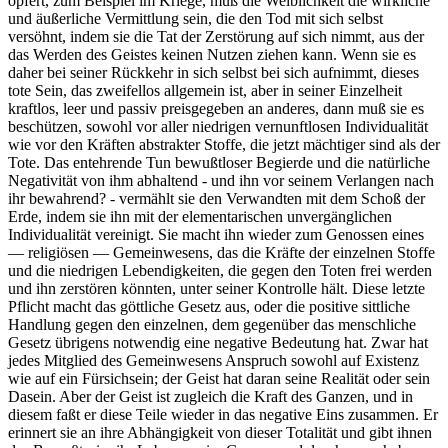
opfert, zum Beispiel im Kriege, muß die Weiblichkeit die wirkliche
und äußerliche Vermittlung sein, die den Tod mit sich selbst
versöhnt, indem sie die Tat der Zerstörung auf sich nimmt, aus der
das Werden des Geistes keinen Nutzen ziehen kann. Wenn sie es
daher bei seiner Rückkehr in sich selbst bei sich aufnimmt, dieses
tote Sein, das zweifellos allgemein ist, aber in seiner Einzelheit
kraftlos, leer und passiv preisgegeben an anderes, dann muß sie es
beschützen, sowohl vor aller niedrigen vernunftlosen Individualität
wie vor den Kräften abstrakter Stoffe, die jetzt mächtiger sind als der
Tote. Das entehrende Tun bewußtloser Begierde und die natürliche
Negativität von ihm abhaltend - und ihn vor seinem Verlangen nach
ihr bewahrend? - vermählt sie den Verwandten mit dem Schoß der
Erde, indem sie ihn mit der elementarischen unvergänglichen
Individualität vereinigt. Sie macht ihn wieder zum Genossen eines
— religiösen — Gemeinwesens, das die Kräfte der einzelnen Stoffe
und die niedrigen Lebendigkeiten, die gegen den Toten frei werden
und ihn zerstören könnten, unter seiner Kontrolle hält. Diese letzte
Pflicht macht das göttliche Gesetz aus, oder die positive sittliche
Handlung gegen den einzelnen, dem gegenüber das menschliche
Gesetz übrigens notwendig eine negative Bedeutung hat. Zwar hat
jedes Mitglied des Gemeinwesens Anspruch sowohl auf Existenz
wie auf ein Fürsichsein; der Geist hat daran seine Realität oder sein
Dasein. Aber der Geist ist zugleich die Kraft des Ganzen, und in
diesem faßt er diese Teile wieder in das negative Eins zusammen. Er
erinnert sie an ihre Abhängigkeit von dieser Totalität und gibt ihnen