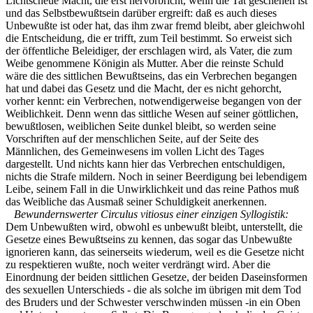
Lichtscheue Macht, die erst hervorbricht, wenn die Tat geschehen ist
und das Selbstbewußtsein darüber ergreift: daß es auch dieses
Unbewußte ist oder hat, das ihm zwar fremd bleibt, aber gleichwohl
die Entscheidung, die er trifft, zum Teil bestimmt. So erweist sich
der öffentliche Beleidiger, der erschlagen wird, als Vater, die zum
Weibe genommene Königin als Mutter. Aber die reinste Schuld
wäre die des sittlichen Bewußtseins, das ein Verbrechen begangen
hat und dabei das Gesetz und die Macht, der es nicht gehorcht,
vorher kennt: ein Verbrechen, notwendigerweise begangen von der
Weiblichkeit. Denn wenn das sittliche Wesen auf seiner göttlichen,
bewußtlosen, weiblichen Seite dunkel bleibt, so werden seine
Vorschriften auf der menschlichen Seite, auf der Seite des
Männlichen, des Gemeinwesens im vollen Licht des Tages
dargestellt. Und nichts kann hier das Verbrechen entschuldigen,
nichts die Strafe mildern. Noch in seiner Beerdigung bei lebendigem
Leibe, seinem Fall in die Unwirklichkeit und das reine Pathos muß
das Weibliche das Ausmaß seiner Schuldigkeit anerkennen.
Bewundernswerter Circulus vitiosus einer einzigen Syllogistik:
Dem Unbewußten wird, obwohl es unbewußt bleibt, unterstellt, die
Gesetze eines Bewußtseins zu kennen, das sogar das Unbewußte
ignorieren kann, das seinerseits wiederum, weil es die Gesetze nicht
zu respektieren wußte, noch weiter verdrängt wird. Aber die
Einordnung der beiden sittlichen Gesetze, der beiden Daseinsformen
des sexuellen Unterschieds - die als solche im übrigen mit dem Tod
des Bruders und der Schwester verschwinden müssen -in ein Oben