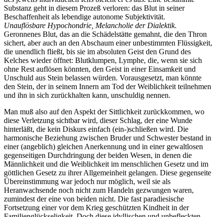
Substanz geht in diesem Prozeß verloren: das Blut in seiner
Beschaffenheit als lebendige autonome Subjektivität.
Unauflösbare Hypochondrie, Melancholie der Dialektik.
Geronnenes Blut, das an die Schädelstätte gemahnt, die den Thron
sichert, aber auch an den Abschaum einer unbestimmten Flüssigkeit,
die unendlich fließt, bis sie im absoluten Geist den Grund des
Kelches wieder öffnet: Blutklumpen, Lymphe, die, wenn sie sich
ohne Rest auflösen könnten, den Geist in einer Einsamkeit und
Unschuld aus Stein belassen würden. Vorausgesetzt, man könnte
den Stein, der in seinem Innern am Tod der Weiblichkeit teilnehmen
und ihn in sich zurückhalten kann, unschuldig nennen.
Man muß also auf den Aspekt der Sittlichkeit zurückkommen, wo
diese Verletzung sichtbar wird, dieser Schlag, der eine Wunde
hinterläßt, die kein Diskurs einfach (ein-)schließen wird. Die
harmonische Beziehung zwischen Bruder und Schwester bestand in
einer (angeblich) gleichen Anerkennung und in einer gewaltlosen
gegenseitigen Durchdringung der beiden Wesen, in denen die
Männlichkeit und die Weiblichkeit im menschlichen Gesetz und im
göttlichen Gesetz zu ihrer Allgemeinheit gelangen. Diese gegenseite
Übereinstimmung war jedoch nur möglich, weil sie als
Heranwachsende noch nicht zum Handeln gezwungen waren,
zumindest der eine von beiden nicht. Die fast paradiesische
Fortsetzung einer vor dem Krieg geschützten Kindheit in der
Familienglückseligkeit. Doch diese idyllischen und unbefleckten