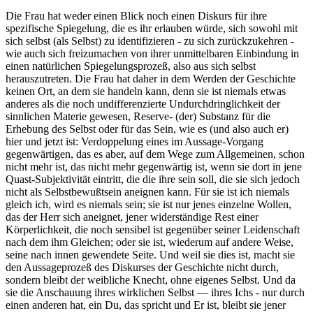
Die Frau hat weder einen Blick noch einen Diskurs für ihre
spezifische Spiegelung, die es ihr erlauben würde, sich sowohl mit
sich selbst (als Selbst) zu identifizieren - zu sich zurückzukehren -
wie auch sich freizumachen von ihrer unmittelbaren Einbindung in
einen natürlichen Spiegelungsprozeß, also aus sich selbst
herauszutreten. Die Frau hat daher in dem Werden der Geschichte
keinen Ort, an dem sie handeln kann, denn sie ist niemals etwas
anderes als die noch undifferenzierte Undurchdringlichkeit der
sinnlichen Materie gewesen, Reserve- (der) Substanz für die
Erhebung des Selbst oder für das Sein, wie es (und also auch er)
hier und jetzt ist: Verdoppelung eines im Aussage-Vorgang
gegenwärtigen, das es aber, auf dem Wege zum Allgemeinen, schon
nicht mehr ist, das nicht mehr gegenwärtig ist, wenn sie dort in jene
Quast-Subjektivität eintritt, die die ihre sein soll, die sie sich jedoch
nicht als Selbstbewußtsein aneignen kann. Für sie ist ich niemals
gleich ich, wird es niemals sein; sie ist nur jenes einzelne Wollen,
das der Herr sich aneignet, jener widerständige Rest einer
Körperlichkeit, die noch sensibel ist gegenüber seiner Leidenschaft
nach dem ihm Gleichen; oder sie ist, wiederum auf andere Weise,
seine nach innen gewendete Seite. Und weil sie dies ist, macht sie
den Aussageprozeß des Diskurses der Geschichte nicht durch,
sondern bleibt der weibliche Knecht, ohne eigenes Selbst. Und da
sie die Anschauung ihres wirklichen Selbst — ihres Ichs - nur durch
einen anderen hat, ein Du, das spricht und Er ist, bleibt sie jener