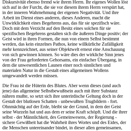
Diskursivität ebenso fremd wie ihrem Herrn. Ihr eigenes Wollen löst
sich auf in der Furcht, die sie vor diesem ihrem Herrn verspürt hat,
in der inneren Wahrnehmung der eigenen Negativität. Und ihre
Arbeit im Dienst eines anderen, dieses Anderen, macht die
Unwirklichkeit eines Begehrens aus, das für sie spezifisch wäre.
Doch mit dem Verzicht auf den Besitz eines solchen für sie
spezifischen Begehrens gestalten sich die äußeren Dinge positiv; der
Geist wird in ihren Formen, die nun von einem Selbst bestimmt
werden, das kein einzelnes Pathos, keine willkürliche Zufälligkeit
mehr kennzeichnet, aus seiner Objektwelt erneut eine Anschauung
von sich gewinnen können. So wäre dies der wirkliche Sinn jenes
von der Frau geforderten Gehorsams, ein einfacher Übergang, in
dem die unwesentlichen Launen einer noch sinnlichen und
materialen Natur in die Gestalt eines allgemeinen Wollens
umgewandelt werden müssen.
Die Frau ist die Hüterin des Blutes. Aber wenn dieses (und auch
jene) das allgemeine Selbstbewußtsein auch mit ihrer Substanz
nähren mußte, so setzt sich ihre unterirdische Geltung doch in der
Gestalt der blutlosen Schatten - unbewußten Trugbildern - fort.
Ohnmächtig auf der Erde, bleibt sie der Grund, in dem der Geist
seine Wurzeln hat und aus dem er seine Kraft schöpft. Und die ihrer
selbst - der Männlichkeit, des Gemeinwesens, der Regierung -
sichere Gewißheit hat die Wahrheit ihres Wortes und des Eides, der
die Menschen untereinander bindet, in dieser allen gemeinsamen,