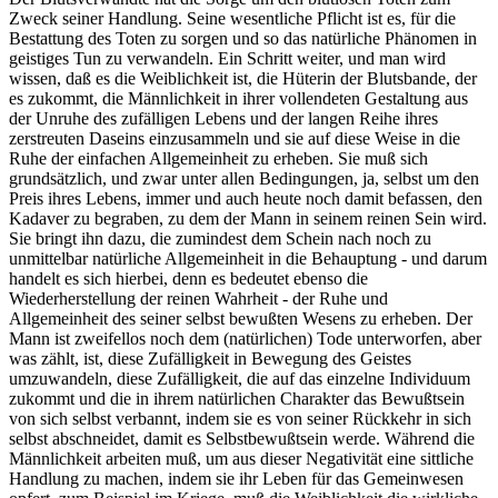
Zweck seiner Handlung. Seine wesentliche Pflicht ist es, für die
Bestattung des Toten zu sorgen und so das natürliche Phänomen in
geistiges Tun zu verwandeln. Ein Schritt weiter, und man wird
wissen, daß es die Weiblichkeit ist, die Hüterin der Blutsbande, der
es zukommt, die Männlichkeit in ihrer vollendeten Gestaltung aus
der Unruhe des zufälligen Lebens und der langen Reihe ihres
zerstreuten Daseins einzusammeln und sie auf diese Weise in die
Ruhe der einfachen Allgemeinheit zu erheben. Sie muß sich
grundsätzlich, und zwar unter allen Bedingungen, ja, selbst um den
Preis ihres Lebens, immer und auch heute noch damit befassen, den
Kadaver zu begraben, zu dem der Mann in seinem reinen Sein wird.
Sie bringt ihn dazu, die zumindest dem Schein nach noch zu
unmittelbar natürliche Allgemeinheit in die Behauptung - und darum
handelt es sich hierbei, denn es bedeutet ebenso die
Wiederherstellung der reinen Wahrheit - der Ruhe und
Allgemeinheit des seiner selbst bewußten Wesens zu erheben. Der
Mann ist zweifellos noch dem (natürlichen) Tode unterworfen, aber
was zählt, ist, diese Zufälligkeit in Bewegung des Geistes
umzuwandeln, diese Zufälligkeit, die auf das einzelne Individuum
zukommt und die in ihrem natürlichen Charakter das Bewußtsein
von sich selbst verbannt, indem sie es von seiner Rückkehr in sich
selbst abschneidet, damit es Selbstbewußtsein werde. Während die
Männlichkeit arbeiten muß, um aus dieser Negativität eine sittliche
Handlung zu machen, indem sie ihr Leben für das Gemeinwesen