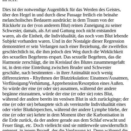
Dies ist der notwendige Augenblick für das Werden des Geistes,
über den Hegel in und durch diese Passage freilich ein beinahe
melancholisches Bedauern ausdrückt: in dem Traum von der
Rückkehr zu der (von anderem Blut) reinen Zuneigung zu seiner
Schwester, damals, als Art und Gattung noch nicht entstanden
waren, als die Einheit, die Individualität, das noch vom Blut lebende
Subjekt vorhanden waren. Und in der Nostalgie dieser Regression
demonstriert er sein Verlangen nach einer Beziehung, die zweifellos
geschlechtlich ist, die ihm jedoch den Weg durch die Wirklichkeit
des sexuellen Begehrens erspart. Das sexuelle Begehren, das die
Harmonie zerschlägt, die im Kreislauf des Blutes zusammengefaßt
ist, in dem eine Einteilung zwischen Bruder und Schwester
geschähe, nach bestimmten - in ihrer Animalität noch wenig
differenzierten - Rhythmen der Blutzirkulation: Einatmen/Ausatmen,
Verflüssigung/Verhärtung, Apprehension/Resorption eines Außen.
So würde der eine (er oder sie) ausatmen, während der andere
begänne einzuatmen, würde der eine (er oder sie) rotes Blut,
während der andere bereits im venösen Blut in sich zurückginge; der
eine (er oder sie) behauptete sich als vereinzelte Individualität eines
oder vieler Blutkörperchen, während der andere Lymphe bliebe, der
eine (er oder sie) kehrte in dem Moment über die Karbonisation in
die Erde zurück, da der andere gerade aus dem Schlaf erwacht und
Feuer fängt, etc. Doch vielleicht sind sie mittlerweile unwiderruflich
getrennt, in jenem Prozeß, der die Verdauung ist. Denn während die