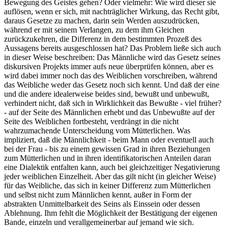
Bewegung des Geistes gehen? Oder vielmehr: Wie wird dieser sie
auflösen, wenn er sich, mit nachträglicher Wirkung, das Recht gibt,
daraus Gesetze zu machen, darin sein Werden auszudrücken,
während er mit seinem Verlangen, zu dem ihm Gleichen
zurückzukehren, die Differenz in dem bestimmten Prozeß des
Aussagens bereits ausgeschlossen hat? Das Problem ließe sich auch
in dieser Weise beschreiben: Das Männliche wird das Gesetz seines
diskursiven Projekts immer aufs neue überprüfen können, aber es
wird dabei immer noch das des Weiblichen vorschreiben, während
das Weibliche weder das Gesetz noch sich kennt. Und daß der eine
und die andere idealerweise beides sind, bewußt und unbewußt,
verhindert nicht, daß sich in Wirklichkeit das Bewußte - viel früher?
- auf der Seite des Männlichen erhebt und das Unbewußte auf der
Seite des Weiblichen fortbesteht, verdrängt in die nicht
wahrzumachende Unterscheidung vom Mütterlichen. Was
impliziert, daß die Männlichkeit - beim Mann oder eventuell auch
bei der Frau - bis zu einem gewissen Grad in ihren Beziehungen
zum Mütterlichen und in ihren identifikatorischen Anteilen daran
eine Dialektik entfalten kann, auch bei gleichzeitiger Negativierung
jeder weiblichen Einzelheit. Aber das gilt nicht (in gleicher Weise)
für das Weibliche, das sich in keiner Differenz zum Mütterlichen
und selbst nicht zum Männlichen kennt, außer in Form der
abstrakten Unmittelbarkeit des Seins als Einssein oder dessen
Ablehnung. Ihm fehlt die Möglichkeit der Bestätigung der eigenen
Bande, einzeln und verallgemeinerbar auf jemand wie sich.