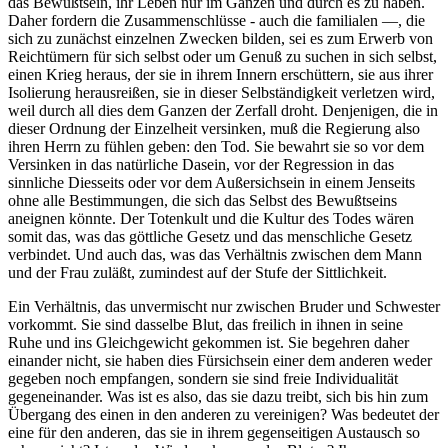
das Bewußtsein, ihr Leben nur im Ganzen und durch es zu haben.
Daher fordern die Zusammenschlüsse - auch die familialen —, die
sich zu zunächst einzelnen Zwecken bilden, sei es zum Erwerb von
Reichtümern für sich selbst oder um Genuß zu suchen in sich selbst,
einen Krieg heraus, der sie in ihrem Innern erschüttern, sie aus ihrer
Isolierung herausreißen, sie in dieser Selbständigkeit verletzen wird,
weil durch all dies dem Ganzen der Zerfall droht. Denjenigen, die in
dieser Ordnung der Einzelheit versinken, muß die Regierung also
ihren Herrn zu fühlen geben: den Tod. Sie bewahrt sie so vor dem
Versinken in das natürliche Dasein, vor der Regression in das
sinnliche Diesseits oder vor dem Außersichsein in einem Jenseits
ohne alle Bestimmungen, die sich das Selbst des Bewußtseins
aneignen könnte. Der Totenkult und die Kultur des Todes wären
somit das, was das göttliche Gesetz und das menschliche Gesetz
verbindet. Und auch das, was das Verhältnis zwischen dem Mann
und der Frau zuläßt, zumindest auf der Stufe der Sittlichkeit.
Ein Verhältnis, das unvermischt nur zwischen Bruder und Schwester
vorkommt. Sie sind dasselbe Blut, das freilich in ihnen in seine
Ruhe und ins Gleichgewicht gekommen ist. Sie begehren daher
einander nicht, sie haben dies Fürsichsein einer dem anderen weder
gegeben noch empfangen, sondern sie sind freie Individualität
gegeneinander. Was ist es also, das sie dazu treibt, sich bis hin zum
Übergang des einen in den anderen zu vereinigen? Was bedeutet der
eine für den anderen, das sie in ihrem gegenseitigen Austausch so