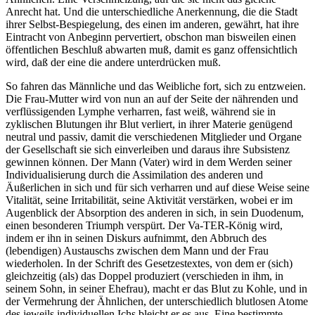
Anrecht hat. Und die unterschiedliche Anerkennung, die die Stadt
ihrer Selbst-Bespiegelung, des einen im anderen, gewährt, hat ihre
Eintracht von Anbeginn pervertiert, obschon man bisweilen einen
öffentlichen Beschluß abwarten muß, damit es ganz offensichtlich
wird, daß der eine die andere unterdrücken muß.
So fahren das Männliche und das Weibliche fort, sich zu entzweien.
Die Frau-Mutter wird von nun an auf der Seite der nährenden und
verflüssigenden Lymphe verharren, fast weiß, während sie in
zyklischen Blutungen ihr Blut verliert, in ihrer Materie genügend
neutral und passiv, damit die verschiedenen Mitglieder und Organe
der Gesellschaft sie sich einverleiben und daraus ihre Subsistenz
gewinnen können. Der Mann (Vater) wird in dem Werden seiner
Individualisierung durch die Assimilation des anderen und
Äußerlichen in sich und für sich verharren und auf diese Weise seine
Vitalität, seine Irritabilität, seine Aktivität verstärken, wobei er im
Augenblick der Absorption des anderen in sich, in sein Duodenum,
einen besonderen Triumph verspürt. Der Va-TER-König wird,
indem er ihn in seinen Diskurs aufnimmt, den Abbruch des
(lebendigen) Austauschs zwischen dem Mann und der Frau
wiederholen. In der Schrift des Gesetzestextes, von dem er (sich)
gleichzeitig (als) das Doppel produziert (verschieden in ihm, in
seinem Sohn, in seiner Ehefrau), macht er das Blut zu Kohle, und in
der Vermehrung der Ähnlichen, der unterschiedlich blutlosen Atome
des jeweils individuellen Ichs bleicht er es aus. Eine bestimmte