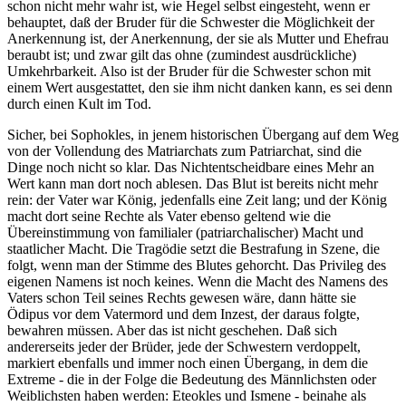
schon nicht mehr wahr ist, wie Hegel selbst eingesteht, wenn er
behauptet, daß der Bruder für die Schwester die Möglichkeit der
Anerkennung ist, der Anerkennung, der sie als Mutter und Ehefrau
beraubt ist; und zwar gilt das ohne (zumindest ausdrückliche)
Umkehrbarkeit. Also ist der Bruder für die Schwester schon mit
einem Wert ausgestattet, den sie ihm nicht danken kann, es sei denn
durch einen Kult im Tod.
Sicher, bei Sophokles, in jenem historischen Übergang auf dem Weg
von der Vollendung des Matriarchats zum Patriarchat, sind die
Dinge noch nicht so klar. Das Nichtentscheidbare eines Mehr an
Wert kann man dort noch ablesen. Das Blut ist bereits nicht mehr
rein: der Vater war König, jedenfalls eine Zeit lang; und der König
macht dort seine Rechte als Vater ebenso geltend wie die
Übereinstimmung von familialer (patriarchalischer) Macht und
staatlicher Macht. Die Tragödie setzt die Bestrafung in Szene, die
folgt, wenn man der Stimme des Blutes gehorcht. Das Privileg des
eigenen Namens ist noch keines. Wenn die Macht des Namens des
Vaters schon Teil seines Rechts gewesen wäre, dann hätte sie
Ödipus vor dem Vatermord und dem Inzest, der daraus folgte,
bewahren müssen. Aber das ist nicht geschehen. Daß sich
andererseits jeder der Brüder, jede der Schwestern verdoppelt,
markiert ebenfalls und immer noch einen Übergang, in dem die
Extreme - die in der Folge die Bedeutung des Männlichsten oder
Weiblichsten haben werden: Eteokles und Ismene - beinahe als