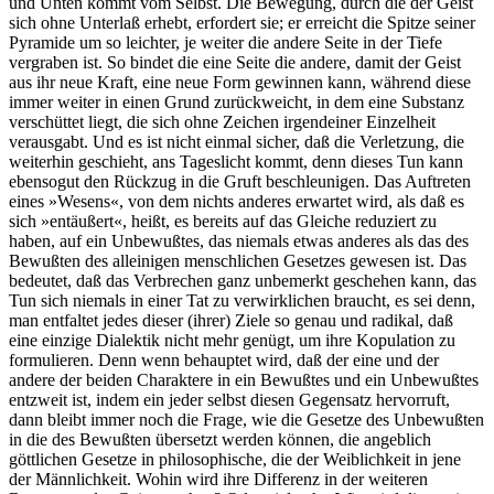
und Unten kommt vom Selbst. Die Bewegung, durch die der Geist
sich ohne Unterlaß erhebt, erfordert sie; er erreicht die Spitze seiner
Pyramide um so leichter, je weiter die andere Seite in der Tiefe
vergraben ist. So bindet die eine Seite die andere, damit der Geist
aus ihr neue Kraft, eine neue Form gewinnen kann, während diese
immer weiter in einen Grund zurückweicht, in dem eine Substanz
verschüttet liegt, die sich ohne Zeichen irgendeiner Einzelheit
verausgabt. Und es ist nicht einmal sicher, daß die Verletzung, die
weiterhin geschieht, ans Tageslicht kommt, denn dieses Tun kann
ebensogut den Rückzug in die Gruft beschleunigen. Das Auftreten
eines »Wesens«, von dem nichts anderes erwartet wird, als daß es
sich »entäußert«, heißt, es bereits auf das Gleiche reduziert zu
haben, auf ein Unbewußtes, das niemals etwas anderes als das des
Bewußten des alleinigen menschlichen Gesetzes gewesen ist. Das
bedeutet, daß das Verbrechen ganz unbemerkt geschehen kann, das
Tun sich niemals in einer Tat zu verwirklichen braucht, es sei denn,
man entfaltet jedes dieser (ihrer) Ziele so genau und radikal, daß
eine einzige Dialektik nicht mehr genügt, um ihre Kopulation zu
formulieren. Denn wenn behauptet wird, daß der eine und der
andere der beiden Charaktere in ein Bewußtes und ein Unbewußtes
entzweit ist, indem ein jeder selbst diesen Gegensatz hervorruft,
dann bleibt immer noch die Frage, wie die Gesetze des Unbewußten
in die des Bewußten übersetzt werden können, die angeblich
göttlichen Gesetze in philosophische, die der Weiblichkeit in jene
der Männlichkeit. Wohin wird ihre Differenz in der weiteren