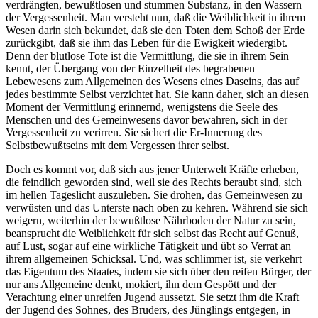
verdrängten, bewußtlosen und stummen Substanz, in den Wassern
der Vergessenheit. Man versteht nun, daß die Weiblichkeit in ihrem
Wesen darin sich bekundet, daß sie den Toten dem Schoß der Erde
zurückgibt, daß sie ihm das Leben für die Ewigkeit wiedergibt.
Denn der blutlose Tote ist die Vermittlung, die sie in ihrem Sein
kennt, der Übergang von der Einzelheit des begrabenen
Lebewesens zum Allgemeinen des Wesens eines Daseins, das auf
jedes bestimmte Selbst verzichtet hat. Sie kann daher, sich an diesen
Moment der Vermittlung erinnernd, wenigstens die Seele des
Menschen und des Gemeinwesens davor bewahren, sich in der
Vergessenheit zu verirren. Sie sichert die Er-Innerung des
Selbstbewußtseins mit dem Vergessen ihrer selbst.
Doch es kommt vor, daß sich aus jener Unterwelt Kräfte erheben,
die feindlich geworden sind, weil sie des Rechts beraubt sind, sich
im hellen Tageslicht auszuleben. Sie drohen, das Gemeinwesen zu
verwüsten und das Unterste nach oben zu kehren. Während sie sich
weigern, weiterhin der bewußtlose Nährboden der Natur zu sein,
beansprucht die Weiblichkeit für sich selbst das Recht auf Genuß,
auf Lust, sogar auf eine wirkliche Tätigkeit und übt so Verrat an
ihrem allgemeinen Schicksal. Und, was schlimmer ist, sie verkehrt
das Eigentum des Staates, indem sie sich über den reifen Bürger, der
nur ans Allgemeine denkt, mokiert, ihn dem Gespött und der
Verachtung einer unreifen Jugend aussetzt. Sie setzt ihm die Kraft
der Jugend des Sohnes, des Bruders, des Jünglings entgegen, in