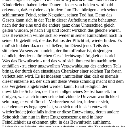
Kinderlieben haben keine Dauer... Jeder von beiden wird bald
erkennen, daß er (oder sie) in dem ihm Ebenbürtigen auch seinen
schlimmsten Feind, seine Negation, seinen Tod hat. Denn das
Gesetz kann sich in der Tat in dieser Aufteilung nicht behaupten,
nach der der eine und die andere ganz ohne Unterschied gleich
gelten würden, je nach Fug und Recht wirklich das gleiche wären.
Das Bewußtsein würde sich so weder in seiner Einfachheit noch in
seiner Ungeteiltheit, die das Pathos der Pflicht ist, wiederfinden. Es
muß sich daher dazu entschließen, im Dienst jenes Teils des
sittlichen Wesens zu handeln, der ihm offenbar ist, desjenigen
nämlich, der der natürlichen Geschlechtszugehörigkeit entspricht.
Was das Bewußtsein - und das wird sich ihm erst im nachhinein
enthüllen - zu einer ungewollten Vergewaltigung des anderen Teils
bringt, der durch den einseitigen Charakter einer solchen Tat fortan
verletzt sein wird. Es ist indessen unmittelbar klar, daß es niemals
dieser einzelne ist, der sich auf diese Weise schuldig macht und dem
das Vergehen angekreidet werden kann. Er ist lediglich der
unwirkliche Schatten, der für ein allgemeines Selbst handelt. Im
übrigen, was auch immer seine individuelle Unverantwortlichkeit
sein mag, er wird für sein Verbrechen zahlen, indem er sich,
nachdem er es begangen hat, von sich und in sich entzweit
wiederfindet; jedenfalls indem er diese Entzweiung, deren andere
Seite sich ihm nun in ihrer Entgegensetzung und in ihrer
Feindlichkeit zu erkennen gibt, in das Bewußtsein aufnimmt.