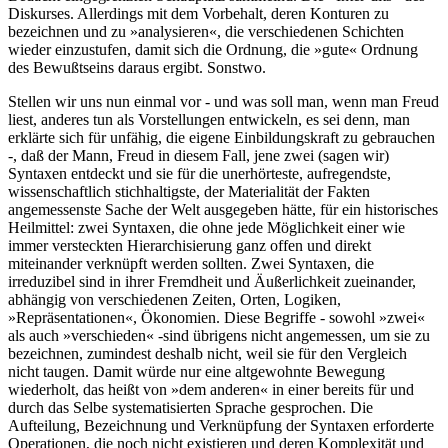
Diskurses. Allerdings mit dem Vorbehalt, deren Konturen zu
bezeichnen und zu »analysieren«, die verschiedenen Schichten
wieder einzustufen, damit sich die Ordnung, die »gute« Ordnung
des Bewußtseins daraus ergibt. Sonstwo.
Stellen wir uns nun einmal vor - und was soll man, wenn man Freud
liest, anderes tun als Vorstellungen entwickeln, es sei denn, man
erklärte sich für unfähig, die eigene Einbildungskraft zu gebrauchen
-, daß der Mann, Freud in diesem Fall, jene zwei (sagen wir)
Syntaxen entdeckt und sie für die unerhörteste, aufregendste,
wissenschaftlich stichhaltigste, der Materialität der Fakten
angemessenste Sache der Welt ausgegeben hätte, für ein historisches
Heilmittel: zwei Syntaxen, die ohne jede Möglichkeit einer wie
immer versteckten Hierarchisierung ganz offen und direkt
miteinander verknüpft werden sollten. Zwei Syntaxen, die
irreduzibel sind in ihrer Fremdheit und Äußerlichkeit zueinander,
abhängig von verschiedenen Zeiten, Orten, Logiken,
»Repräsentationen«, Ökonomien. Diese Begriffe - sowohl »zwei«
als auch »verschieden« -sind übrigens nicht angemessen, um sie zu
bezeichnen, zumindest deshalb nicht, weil sie für den Vergleich
nicht taugen. Damit würde nur eine altgewohnte Bewegung
wiederholt, das heißt von »dem anderen« in einer bereits für und
durch das Selbe systematisierten Sprache gesprochen. Die
Aufteilung, Bezeichnung und Verknüpfung der Syntaxen erforderte
Operationen, die noch nicht existieren und deren Komplexität und