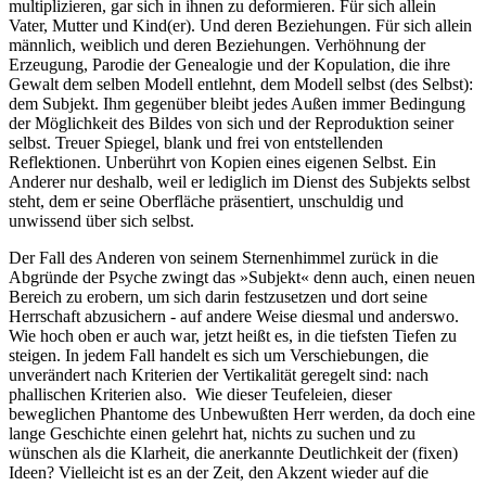
multiplizieren, gar sich in ihnen zu deformieren. Für sich allein
Vater, Mutter und Kind(er). Und deren Beziehungen. Für sich allein
männlich, weiblich und deren Beziehungen. Verhöhnung der
Erzeugung, Parodie der Genealogie und der Kopulation, die ihre
Gewalt dem selben Modell entlehnt, dem Modell selbst (des Selbst):
dem Subjekt. Ihm gegenüber bleibt jedes Außen immer Bedingung
der Möglichkeit des Bildes von sich und der Reproduktion seiner
selbst. Treuer Spiegel, blank und frei von entstellenden
Reflektionen. Unberührt von Kopien eines eigenen Selbst. Ein
Anderer nur deshalb, weil er lediglich im Dienst des Subjekts selbst
steht, dem er seine Oberfläche präsentiert, unschuldig und
unwissend über sich selbst.
Der Fall des Anderen von seinem Sternenhimmel zurück in die
Abgründe der Psyche zwingt das »Subjekt« denn auch, einen neuen
Bereich zu erobern, um sich darin festzusetzen und dort seine
Herrschaft abzusichern - auf andere Weise diesmal und anderswo.
Wie hoch oben er auch war, jetzt heißt es, in die tiefsten Tiefen zu
steigen. In jedem Fall handelt es sich um Verschiebungen, die
unverändert nach Kriterien der Vertikalität geregelt sind: nach
phallischen Kriterien also. Wie dieser Teufeleien, dieser
beweglichen Phantome des Unbewußten Herr werden, da doch eine
lange Geschichte einen gelehrt hat, nichts zu suchen und zu
wünschen als die Klarheit, die anerkannte Deutlichkeit der (fixen)
Ideen? Vielleicht ist es an der Zeit, den Akzent wieder auf die