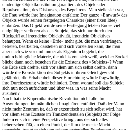
eindeutige Objektkonstitution garantiert: des Objekts der
Repräsentation, des Diskurses, des Begehrens. Man stelle sich vor,
die Frau würde ihre Imagination entfalten: Der ganze »Entwurf« des
Objekts würde seinen festgelegten Charakter (einer fixen Idee)
einbüßen. Das Objekt würde seine Festlegung letzten Endes viel
endgültiger verlieren als das Subjekt, das sich nur durch den
Rückgriff auf irgendeine Objektivität, irgendein Objektives
behauptet. Wenn es keine »Erde« mehr gibt, die man verdrängen,
betreten, bearbeiten, darstellen und sich vorstellen kann, die man
aber nach wie vor und immer als Eigentum begehrt, die
undurchdringliche Materie, die nichts von sich weiß, welcher Sockel
bliebe dann noch bestehen für die Existenz des »Subjekts«? Wenn
die Erde sich drehte, sich vor allem um sich selbst drehte, dann
würde die Konstruktion des Subjekts in ihrem Gleichgewicht
gefährdet, die Erhabenheit dieser Einrichtung würde fragwürdig,
ihre Durchsetzung würde behindert. Denn worauf soll das Subjekt
sich nun noch aufrichten und über was, in was seine Macht
ausüben?
Noch hat die Kopernikanische Revolution nicht alle ihre
Auswirkungen im männlichen Imaginären entfaltet. Daß der Mann
nicht mehr Zentrum ist, daß er exzentrisch zu sich selbst wird, hat
vor allem seine Exstase im Transzendentalen (Subjekt) zur Folge.
Indem er sich in eine Perspektive bringt, aus der sich alles
beherrschen läßt, an einen Punkt, der ihm die meiste Macht
verspricht, trennt er sich von seinem materiellen Fundament ab, von