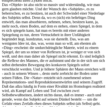
entsprechend ihren Zyklen bricht.
Das »Objekt« ist also nicht so massiv und widerständig, wie man
gern glauben möchte. Und der Wunsch des »Subjekts«, es zu
beherrschen, es zu besitzen, ist auch der Schwindel einer Niederlage
des Subjekts selbst. Denn da, wo es (sich) ein beliebiges Ding
entwirft, das man absorbieren, nehmen, sehen, besitzen kann, ja,
mehr noch, einen Boden, auf dem es stehen, einen Spiegel, in dem
es sich spiegeln kann, hat man es bereits mit einer anderen
Spiegelung zu tun, deren Vertracktheit in ihrer Unfähigkeit
begründet liegt, kundzutun, was sie darstellt. Das, was am
wenigsten Idee ist, das, was, wenn man so will, am ehesten als
»Ding« erscheint: die undurchdringliche Materie, wird zu einem
Spiegel, der um so reiner von Reflexen ist, je weniger er von sich
weiß, und den man daher als Spiegel nicht erkennt. Es sind lediglich
die Reflexe des Mannes, die er aufnimmt und die in der sich um sich
selbst drehenden Bewegung des konkaven Spiegels sofort
verschluckt werden. Und je höhere Sphären der Mann erreichen will
- auch in seinem Wissen -, desto mehr zerbricht der Boden unter
seinen Füßen. Die »Natur« entzieht sich zunehmend seinen
Repräsentations- und Reproduktionsentwürfen und seinem Zugriff.
Daß das allzu häufig in Form einer Rivalität im Homologen realisiert
wird, als Kampf auf Leben und Tod zwischen zwei
Selbstbewußtseinen, ändert nichts daran, daß es immer - auch und
gerade, wenn das Subjekt auf seinem Dünkel besteht — um die
Gefahr eines Zerfalls eben dieses Subjekts selbst (als Selbst) geht.