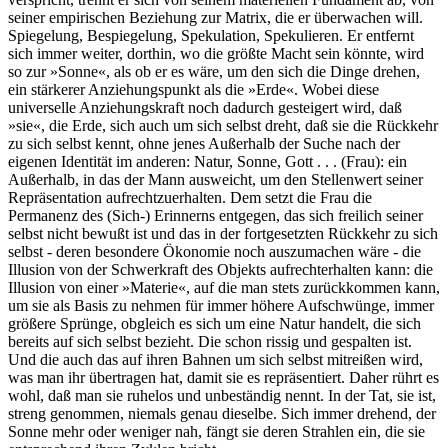
seiner empirischen Beziehung zur Matrix, die er überwachen will.
Spiegelung, Bespiegelung, Spekulation, Spekulieren. Er entfernt
sich immer weiter, dorthin, wo die größte Macht sein könnte, wird
so zur »Sonne«, als ob er es wäre, um den sich die Dinge drehen,
ein stärkerer Anziehungspunkt als die »Erde«. Wobei diese
universelle Anziehungskraft noch dadurch gesteigert wird, daß
»sie«, die Erde, sich auch um sich selbst dreht, daß sie die Rückkehr
zu sich selbst kennt, ohne jenes Außerhalb der Suche nach der
eigenen Identität im anderen: Natur, Sonne, Gott . . . (Frau): ein
Außerhalb, in das der Mann ausweicht, um den Stellenwert seiner
Repräsentation aufrechtzuerhalten. Dem setzt die Frau die
Permanenz des (Sich-) Erinnerns entgegen, das sich freilich seiner
selbst nicht bewußt ist und das in der fortgesetzten Rückkehr zu sich
selbst - deren besondere Ökonomie noch auszumachen wäre - die
Illusion von der Schwerkraft des Objekts aufrechterhalten kann: die
Illusion von einer »Materie«, auf die man stets zurückkommen kann,
um sie als Basis zu nehmen für immer höhere Aufschwünge, immer
größere Sprünge, obgleich es sich um eine Natur handelt, die sich
bereits auf sich selbst bezieht. Die schon rissig und gespalten ist.
Und die auch das auf ihren Bahnen um sich selbst mitreißen wird,
was man ihr übertragen hat, damit sie es repräsentiert. Daher rührt es
wohl, daß man sie ruhelos und unbeständig nennt. In der Tat, sie ist,
streng genommen, niemals genau dieselbe. Sich immer drehend, der
Sonne mehr oder weniger nah, fängt sie deren Strahlen ein, die sie