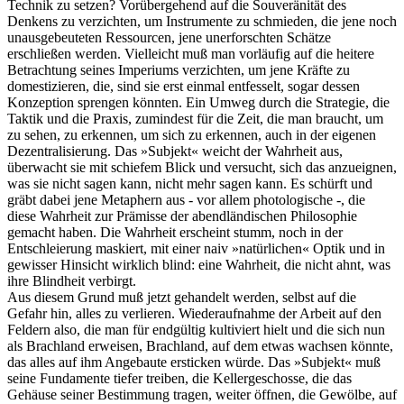
Technik zu setzen? Vorübergehend auf die Souveränität des
Denkens zu verzichten, um Instrumente zu schmieden, die jene noch
unausgebeuteten Ressourcen, jene unerforschten Schätze
erschließen werden. Vielleicht muß man vorläufig auf die heitere
Betrachtung seines Imperiums verzichten, um jene Kräfte zu
domestizieren, die, sind sie erst einmal entfesselt, sogar dessen
Konzeption sprengen könnten. Ein Umweg durch die Strategie, die
Taktik und die Praxis, zumindest für die Zeit, die man braucht, um
zu sehen, zu erkennen, um sich zu erkennen, auch in der eigenen
Dezentralisierung. Das »Subjekt« weicht der Wahrheit aus,
überwacht sie mit schiefem Blick und versucht, sich das anzueignen,
was sie nicht sagen kann, nicht mehr sagen kann. Es schürft und
gräbt dabei jene Metaphern aus - vor allem photologische -, die
diese Wahrheit zur Prämisse der abendländischen Philosophie
gemacht haben. Die Wahrheit erscheint stumm, noch in der
Entschleierung maskiert, mit einer naiv »natürlichen« Optik und in
gewisser Hinsicht wirklich blind: eine Wahrheit, die nicht ahnt, was
ihre Blindheit verbirgt.
Aus diesem Grund muß jetzt gehandelt werden, selbst auf die
Gefahr hin, alles zu verlieren. Wiederaufnahme der Arbeit auf den
Feldern also, die man für endgültig kultiviert hielt und die sich nun
als Brachland erweisen, Brachland, auf dem etwas wachsen könnte,
das alles auf ihm Angebaute ersticken würde. Das »Subjekt« muß
seine Fundamente tiefer treiben, die Kellergeschosse, die das
Gehäuse seiner Bestimmung tragen, weiter öffnen, die Gewölbe, auf