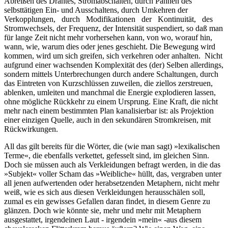
Abreißen des Drahtes, Stromabschalten, durch Pannen des
selbsttätigen Ein- und Ausschaltens, durch Umkehren der
Verkopplungen, durch Modifikationen der Kontinuität, des
Stromwechsels, der Frequenz, der Intensität suspendiert, so daß man
für lange Zeit nicht mehr vorhersehen kann, von wo, worauf hin,
wann, wie, warum dies oder jenes geschieht. Die Bewegung wird
kommen, wird um sich greifen, sich verkehren oder anhalten. Nicht
aufgrund einer wachsenden Komplexität des (der) Selben allerdings,
sondern mittels Unterbrechungen durch andere Schaltungen, durch
das Eintreten von Kurzschlüssen zuweilen, die ziellos zerstreuen,
ablenken, umleiten und manchmal die Energie explodieren lassen,
ohne mögliche Rückkehr zu einem Ursprung. Eine Kraft, die nicht
mehr nach einem bestimmten Plan kanalisierbar ist: als Projektion
einer einzigen Quelle, auch in den sekundären Stromkreisen, mit
Rückwirkungen.
All das gilt bereits für die Wörter, die (wie man sagt) »lexikalischen
Terme«, die ebenfalls verkettet, gefesselt sind, im gleichen Sinn.
Doch sie müssen auch als Verkleidungen befragt werden, in die das
»Subjekt« voller Scham das »Weibliche« hüllt, das, vergraben unter
all jenen aufwertenden oder herabsetzenden Metaphern, nicht mehr
weiß, wie es sich aus diesen Verkleidungen herausschälen soll,
zumal es ein gewisses Gefallen daran findet, in diesem Genre zu
glänzen. Doch wie könnte sie, mehr und mehr mit Metaphern
ausgestattet, irgendeinen Laut - irgendein »mein« -aus diesem