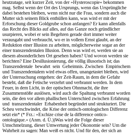
heutzutage, seit kurzer Zeit, von der »Hysteroscopie« bekommen
mag. Selbst wenn der Ort des Ursprungs, wenn das Ursprüngliche
dabei bestehen bleiben, wenn nicht nur die Frau, sondern auch die
Mutter sich seinem Blick enthüllen kann, was wird er mit der
Erforschung dieser Goldgrube schon anfangen? Er kann allenfalls
das Recht des Blicks auf alles, auf das Ganze noch gründlicher
usurpieren, wobei er sein Begehren gerade dort immer weiter
verausgabt und verbraucht, wo er in vollem Ernst glaubt, an der
Reduktion einer Illusion zu arbeiten, möglicherweise sogar an der
einer transzendentalen Illusion. Denn was wird er, werden sie an
diesem absonderlichen Ort gesehen haben? Und wovon werden sie
berichten? Eine Desillusionierung, die völlig illusorisch ist; das
Transzendentale bewahrt sein Geheimnis. Zwischen Empirischem
und Transzendentalem wird etwas offen, unangetastet bleiben, wird
der Untersuchung entgehen: der Zeit-Raum, in dem die Gefahr
besteht, daß die Fetische verzehrt und verbrannt werden. In dem
Feuer, in dem Licht, in der optischen Ohnmacht, die ihre
Zusammenstöße auslösen, wird auch die Spaltung verbrannt worden
sein, die den vor allem phallischen Unterschied zwischen Erfahrung
und transzendentaler Erhabenheit begründet und strukturiert. Die
Scheu verschwindet, die Krise der ontisch-ontologischen Differenz
setzt ein* (* Frz.: »Exchize crise de la difference ontico-
ontologique.« (Anm. d. Ü.))Was wird die Folge dieser
Umschmelzung, dieser Umwertung jeder Ökonomie sein? Um die
Wahrheit zu sagen: Man weiß es nicht. Und für den, der sich an