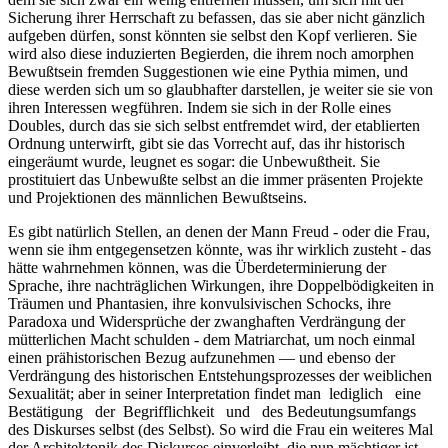
Sicherung ihrer Herrschaft zu befassen, das sie aber nicht gänzlich
aufgeben dürfen, sonst könnten sie selbst den Kopf verlieren. Sie
wird also diese induzierten Begierden, die ihrem noch amorphen
Bewußtsein fremden Suggestionen wie eine Pythia mimen, und
diese werden sich um so glaubhafter darstellen, je weiter sie sie von
ihren Interessen wegführen. Indem sie sich in der Rolle eines
Doubles, durch das sie sich selbst entfremdet wird, der etablierten
Ordnung unterwirft, gibt sie das Vorrecht auf, das ihr historisch
eingeräumt wurde, leugnet es sogar: die Unbewußtheit. Sie
prostituiert das Unbewußte selbst an die immer präsenten Projekte
und Projektionen des männlichen Bewußtseins.
Es gibt natürlich Stellen, an denen der Mann Freud - oder die Frau,
wenn sie ihm entgegensetzen könnte, was ihr wirklich zusteht - das
hätte wahrnehmen können, was die Überdeterminierung der
Sprache, ihre nachträglichen Wirkungen, ihre Doppelbödigkeiten in
Träumen und Phantasien, ihre konvulsivischen Schocks, ihre
Paradoxa und Widersprüche der zwanghaften Verdrängung der
mütterlichen Macht schulden - dem Matriarchat, um noch einmal
einen prähistorischen Bezug aufzunehmen — und ebenso der
Verdrängung des historischen Entstehungsprozesses der weiblichen
Sexualität; aber in seiner Interpretation findet man lediglich eine
Bestätigung der Begrifflichkeit und des Bedeutungsumfangs
des Diskurses selbst (des Selbst). So wird die Frau ein weiteres Mal
der Architektonik des Diskurses einverleibt, die nun mächtiger ist