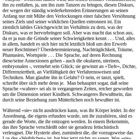
ihn zu entfalten, ja, um ihn zum Tanzen zu bringen, diesen Diskurs,
der wegen der ständig wiederkehrenden Erinnerungen an seinen
Anfang nur mit Mühe den Verlockungen einer falschen Versöhnung
seines Ziels und seiner wirklichen Quellen entronnen ist. Ein
ziemlich labiles Gleichgewicht im Verhältnis zu dem, was der
Diskurs, was er hervorbringen soll. Aber was macht das schon aus,
da er ja nun die Gründe seiner Schwierigkeiten kennt . . . Und, alles
in allem, handelt es sich hier nicht letztlich bloß um den Erwerb
neuer Reichtümer? Überdeterminierung, Nachträglichkeit, Träume,
Phantasien, Wortspiele . . . Die Sprache, auf deren Rechnung
diese/seine Annexionen gehen - auch die okularen, uterinen,
embryonalen -, vermehrt sein Glück; sie gewinnt an »Tiefe«, Dichte,
Differenziertheit, an Vielfältigkeit der Verfahrensweisen und
Techniken. Man glaubte ihn in Gefahr? O nein, er tanzt, spielt,
schreibt über sich mehr denn je. Man behauptet sogar, daß seine
Sprache »wahrer« sei als in vergangenen Zeiten, reicher geworden
um die Dimension seiner Kindheit. Schwangeres Bewußtsein, das
durch seine Beziehung zum Mütterlichen noch bewußter ist.
Während »sie« nicht ausdrücken kann, was ihr Körper leidet. In der
Anordnung, die eigens erfunden wurde, um ihr zuzuhören, sind es
gerade die Worte, die ihr entzogen werden. In einem Bekenntnis,
das ihre Sprache verschleißt oder sie geradezu fetischistisch
verleugnet. Die Hysterie aber, zumindest die, die vorzugsweise das
Los des »Weiblichen« ist, bat hier jetzt nichts zu sagen. Was »sie«