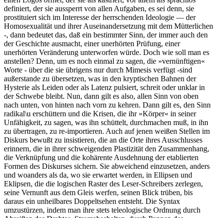
definiert, der sie aussperrt von allen Aufgaben, es sei denn, sie
prostituiert sich im Interesse der herrschenden Ideologie — der
Homosexualität und ihrer Auseinandersetzung mit dem Mütterlichen
-, dann bedeutet das, daß ein bestimmter Sinn, der immer auch den
der Geschichte ausmacht, einer unerhörten Prüfung, einer
unerhörten Veränderung unterworfen würde. Doch wie soll man es
anstellen? Denn, um es noch einmal zu sagen, die »vernünftigen«
Worte - über die sie übrigens nur durch Mimesis verfügt -sind
außerstande zu übersetzen, was in den kryptischen Bahnen der
Hysterie als Leiden oder als Latenz pulsiert, schreit oder unklar in
der Schwebe bleibt. Nun, dann gilt es also, allen Sinn von oben
nach unten, von hinten nach vorn zu kehren. Dann gilt es, den Sinn
radikal\u erschüttern und die Krisen, die ihr »Körper« in seiner
Unfähigkeit, zu sagen, was ihn schüttelt, durchmachen muß, in ihn
zu übertragen, zu re-importieren. Auch auf jenen weißen Stellen im
Diskurs bewußt zu insistieren, die an die Orte ihres Ausschlusses
erinnern, die in ihrer schweigenden Plastizität den Zusammenhang,
die Verknüpfung und die kohärente Ausdehnung der etablierten
Formen des Diskurses sichern. Sie abweichend einzusetzen, anders
und woanders als da, wo sie erwartet werden, in Ellipsen und
Eklipsen, die die logischen Raster des Leser-Schreibers zerlegen,
seine Vernunft aus dem Gleis werfen, seinen Blick trüben, bis
daraus ein unheilbares Doppeltsehen entsteht. Die Syntax
umzustürzen, indem man ihre stets teleologische Ordnung durch