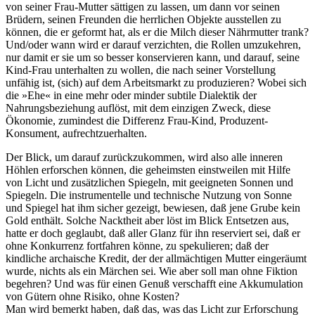
von seiner Frau-Mutter sättigen zu lassen, um dann vor seinen
Brüdern, seinen Freunden die herrlichen Objekte ausstellen zu
können, die er geformt hat, als er die Milch dieser Nährmutter trank?
Und/oder wann wird er darauf verzichten, die Rollen umzukehren,
nur damit er sie um so besser konservieren kann, und darauf, seine
Kind-Frau unterhalten zu wollen, die nach seiner Vorstellung
unfähig ist, (sich) auf dem Arbeitsmarkt zu produzieren? Wobei sich
die »Ehe« in eine mehr oder minder subtile Dialektik der
Nahrungsbeziehung auflöst, mit dem einzigen Zweck, diese
Ökonomie, zumindest die Differenz Frau-Kind, Produzent-
Konsument, aufrechtzuerhalten.
Der Blick, um darauf zurückzukommen, wird also alle inneren
Höhlen erforschen können, die geheimsten einstweilen mit Hilfe
von Licht und zusätzlichen Spiegeln, mit geeigneten Sonnen und
Spiegeln. Die instrumentelle und technische Nutzung von Sonne
und Spiegel hat ihm sicher gezeigt, bewiesen, daß jene Grube kein
Gold enthält. Solche Nacktheit aber löst im Blick Entsetzen aus,
hatte er doch geglaubt, daß aller Glanz für ihn reserviert sei, daß er
ohne Konkurrenz fortfahren könne, zu spekulieren; daß der
kindliche archaische Kredit, der der allmächtigen Mutter eingeräumt
wurde, nichts als ein Märchen sei. Wie aber soll man ohne Fiktion
begehren? Und was für einen Genuß verschafft eine Akkumulation
von Gütern ohne Risiko, ohne Kosten?
Man wird bemerkt haben, daß das, was das Licht zur Erforschung