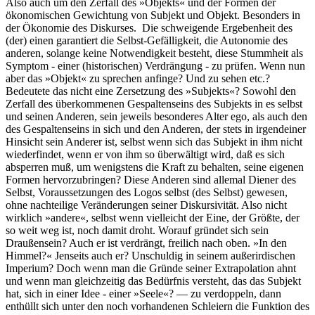
Also auch um den Zerfall des »Objekts« und der Formen der
ökonomischen Gewichtung von Subjekt und Objekt. Besonders in
der Ökonomie des Diskurses. Die schweigende Ergebenheit des
(der) einen garantiert die Selbst-Gefälligkeit, die Autonomie des
anderen, solange keine Notwendigkeit besteht, diese Stummheit als
Symptom - einer (historischen) Verdrängung - zu prüfen. Wenn nun
aber das »Objekt« zu sprechen anfinge? Und zu sehen etc.?
Bedeutete das nicht eine Zersetzung des »Subjekts«? Sowohl den
Zerfall des überkommenen Gespaltenseins des Subjekts in es selbst
und seinen Anderen, sein jeweils besonderes Alter ego, als auch den
des Gespaltenseins in sich und den Anderen, der stets in irgendeiner
Hinsicht sein Anderer ist, selbst wenn sich das Subjekt in ihm nicht
wiederfindet, wenn er von ihm so überwältigt wird, daß es sich
absperren muß, um wenigstens die Kraft zu behalten, seine eigenen
Formen hervorzubringen? Diese Anderen sind allemal Diener des
Selbst, Voraussetzungen des Logos selbst (des Selbst) gewesen,
ohne nachteilige Veränderungen seiner Diskursivität. Also nicht
wirklich »andere«, selbst wenn vielleicht der Eine, der Größte, der
so weit weg ist, noch damit droht. Worauf gründet sich sein
Draußensein? Auch er ist verdrängt, freilich nach oben. »In den
Himmel?« Jenseits auch er? Unschuldig in seinem außerirdischen
Imperium? Doch wenn man die Gründe seiner Extrapolation ahnt
und wenn man gleichzeitig das Bedürfnis versteht, das das Subjekt
hat, sich in einer Idee - einer »Seele«? — zu verdoppeln, dann
enthüllt sich unter den noch vorhandenen Schleiern die Funktion des