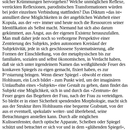
solcher Krümmungen hervorgehen? Welche unmöglichen Reflexe,
verrückten Reflexionen, parodistischen Transformationen würden
bei jeder einzelnen Verbindung stattfinden? Das Diktum »das ist«
annulliert diese Möglichkeiten in der angeblichen Wahrheit einer
Kopula, aus der »er« immer und heute noch die Ressourcen seiner
Identifikation als Selbst macht. Niemand hat sich also darum
gekümmert, aus Angst, aus der eigenen Existenz herauszufallen.
Man muß daher jede noch so verborgene Perspektive einer
Zentrierung des Subjekts, jeden autonomen Kreislauf der
Subjektivität, jede in sich geschlossene Systematisierung, alle
Formen der Einschließung, von der metaphysischen bis zur
familialen, sozialen und selbst ökonomischen, in Verdacht haben,
daß sie sich unter irgendeinem Namen das weißglühende Feuer des
konkaven Spiegels zu eigen gemacht, fixiert haben, es zur
P^rstarrung bringen. Wenn dieser Spiegel - obwohl er einen
Hohlraum, ein Loch bildet - zum Punkt wird, um der imaginären
Umlaufbahn eines »Subjekts« eine Gestalt zu geben, dann findet das
Subjekt eine Möglichkeit, sich in und durch das »Zentrum« der
Feuer gegen das Begehren der Frau, nach der Frau zu verteidigen.
So bleibt er in einer Sicherheit spendenden Morphologie, macht sich
aus der Struktur ihres Hohlraums eine bequeme Grabstatt, von der
aus er eventuell, spekulativ weiter- und überlebend, seine
Betrachtungen anstellen kann. Durch alle möglichen
Kulissenfenster, durch optische Apparate, Scheiben oder Spiegel
schützt und betrachtet er sich vor und in dem »glühenden Spiegel«,