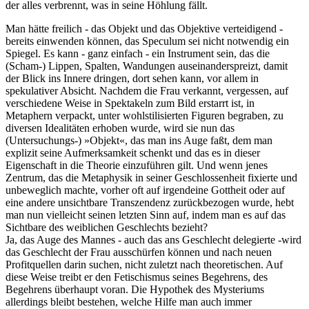
der alles verbrennt, was in seine Höhlung fällt.
Man hätte freilich - das Objekt und das Objektive verteidigend -
bereits einwenden können, das Speculum sei nicht notwendig ein
Spiegel. Es kann - ganz einfach - ein Instrument sein, das die
(Scham-) Lippen, Spalten, Wandungen auseinanderspreizt, damit
der Blick ins Innere dringen, dort sehen kann, vor allem in
spekulativer Absicht. Nachdem die Frau verkannt, vergessen, auf
verschiedene Weise in Spektakeln zum Bild erstarrt ist, in
Metaphern verpackt, unter wohlstilisierten Figuren begraben, zu
diversen Idealitäten erhoben wurde, wird sie nun das
(Untersuchungs-) »Objekt«, das man ins Auge faßt, dem man
explizit seine Aufmerksamkeit schenkt und das es in dieser
Eigenschaft in die Theorie einzuführen gilt. Und wenn jenes
Zentrum, das die Metaphysik in seiner Geschlossenheit fixierte und
unbeweglich machte, vorher oft auf irgendeine Gottheit oder auf
eine andere unsichtbare Transzendenz zurückbezogen wurde, hebt
man nun vielleicht seinen letzten Sinn auf, indem man es auf das
Sichtbare des weiblichen Geschlechts bezieht?
Ja, das Auge des Mannes - auch das ans Geschlecht delegierte -wird
das Geschlecht der Frau ausschürfen können und nach neuen
Profitquellen darin suchen, nicht zuletzt nach theoretischen. Auf
diese Weise treibt er den Fetischismus seines Begehrens, des
Begehrens überhaupt voran. Die Hypothek des Mysteriums
allerdings bleibt bestehen, welche Hilfe man auch immer