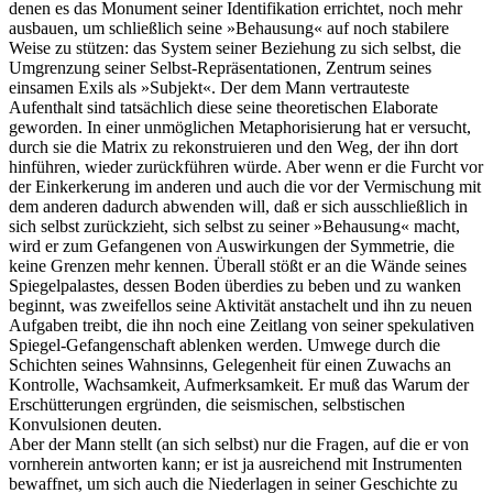
denen es das Monument seiner Identifikation errichtet, noch mehr
ausbauen, um schließlich seine »Behausung« auf noch stabilere
Weise zu stützen: das System seiner Beziehung zu sich selbst, die
Umgrenzung seiner Selbst-Repräsentationen, Zentrum seines
einsamen Exils als »Subjekt«. Der dem Mann vertrauteste
Aufenthalt sind tatsächlich diese seine theoretischen Elaborate
geworden. In einer unmöglichen Metaphorisierung hat er versucht,
durch sie die Matrix zu rekonstruieren und den Weg, der ihn dort
hinführen, wieder zurückführen würde. Aber wenn er die Furcht vor
der Einkerkerung im anderen und auch die vor der Vermischung mit
dem anderen dadurch abwenden will, daß er sich ausschließlich in
sich selbst zurückzieht, sich selbst zu seiner »Behausung« macht,
wird er zum Gefangenen von Auswirkungen der Symmetrie, die
keine Grenzen mehr kennen. Überall stößt er an die Wände seines
Spiegelpalastes, dessen Boden überdies zu beben und zu wanken
beginnt, was zweifellos seine Aktivität anstachelt und ihn zu neuen
Aufgaben treibt, die ihn noch eine Zeitlang von seiner spekulativen
Spiegel-Gefangenschaft ablenken werden. Umwege durch die
Schichten seines Wahnsinns, Gelegenheit für einen Zuwachs an
Kontrolle, Wachsamkeit, Aufmerksamkeit. Er muß das Warum der
Erschütterungen ergründen, die seismischen, selbstischen
Konvulsionen deuten.
Aber der Mann stellt (an sich selbst) nur die Fragen, auf die er von
vornherein antworten kann; er ist ja ausreichend mit Instrumenten
bewaffnet, um sich auch die Niederlagen in seiner Geschichte zu