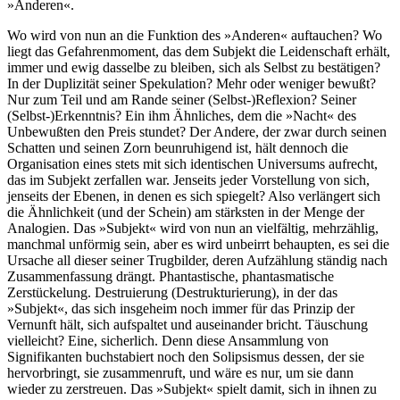
»Anderen«.
Wo wird von nun an die Funktion des »Anderen« auftauchen? Wo
liegt das Gefahrenmoment, das dem Subjekt die Leidenschaft erhält,
immer und ewig dasselbe zu bleiben, sich als Selbst zu bestätigen?
In der Duplizität seiner Spekulation? Mehr oder weniger bewußt?
Nur zum Teil und am Rande seiner (Selbst-)Reflexion? Seiner
(Selbst-)Erkenntnis? Ein ihm Ähnliches, dem die »Nacht« des
Unbewußten den Preis stundet? Der Andere, der zwar durch seinen
Schatten und seinen Zorn beunruhigend ist, hält dennoch die
Organisation eines stets mit sich identischen Universums aufrecht,
das im Subjekt zerfallen war. Jenseits jeder Vorstellung von sich,
jenseits der Ebenen, in denen es sich spiegelt? Also verlängert sich
die Ähnlichkeit (und der Schein) am stärksten in der Menge der
Analogien. Das »Subjekt« wird von nun an vielfältig, mehrzählig,
manchmal unförmig sein, aber es wird unbeirrt behaupten, es sei die
Ursache all dieser seiner Trugbilder, deren Aufzählung ständig nach
Zusammenfassung drängt. Phantastische, phantasmatische
Zerstückelung. Destruierung (Destrukturierung), in der das
»Subjekt«, das sich insgeheim noch immer für das Prinzip der
Vernunft hält, sich aufspaltet und auseinander bricht. Täuschung
vielleicht? Eine, sicherlich. Denn diese Ansammlung von
Signifikanten buchstabiert noch den Solipsismus dessen, der sie
hervorbringt, sie zusammenruft, und wäre es nur, um sie dann
wieder zu zerstreuen. Das »Subjekt« spielt damit, sich in ihnen zu