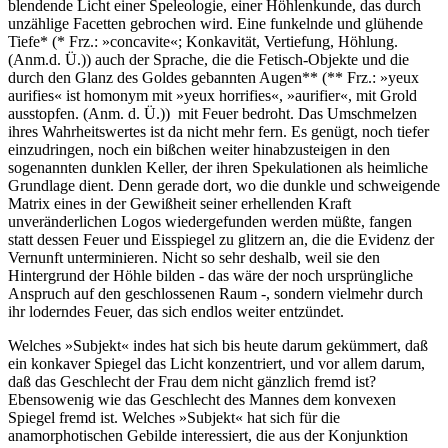
blendende Licht einer Speleologie, einer Höhlenkunde, das durch
unzählige Facetten gebrochen wird. Eine funkelnde und glühende
Tiefe* (* Frz.: »concavite«; Konkavität, Vertiefung, Höhlung.
(Anm.d. Ü.)) auch der Sprache, die die Fetisch-Objekte und die
durch den Glanz des Goldes gebannten Augen** (** Frz.: »yeux
aurifies« ist homonym mit »yeux horrifies«, »aurifier«, mit Grold
ausstopfen. (Anm. d. Ü.)) mit Feuer bedroht. Das Umschmelzen
ihres Wahrheitswertes ist da nicht mehr fern. Es genügt, noch tiefer
einzudringen, noch ein bißchen weiter hinabzusteigen in den
sogenannten dunklen Keller, der ihren Spekulationen als heimliche
Grundlage dient. Denn gerade dort, wo die dunkle und schweigende
Matrix eines in der Gewißheit seiner erhellenden Kraft
unveränderlichen Logos wiedergefunden werden müßte, fangen
statt dessen Feuer und Eisspiegel zu glitzern an, die die Evidenz der
Vernunft unterminieren. Nicht so sehr deshalb, weil sie den
Hintergrund der Höhle bilden - das wäre der noch ursprüngliche
Anspruch auf den geschlossenen Raum -, sondern vielmehr durch
ihr loderndes Feuer, das sich endlos weiter entzündet.
Welches »Subjekt« indes hat sich bis heute darum gekümmert, daß
ein konkaver Spiegel das Licht konzentriert, und vor allem darum,
daß das Geschlecht der Frau dem nicht gänzlich fremd ist?
Ebensowenig wie das Geschlecht des Mannes dem konvexen
Spiegel fremd ist. Welches »Subjekt« hat sich für die
anamorphotischen Gebilde interessiert, die aus der Konjunktion