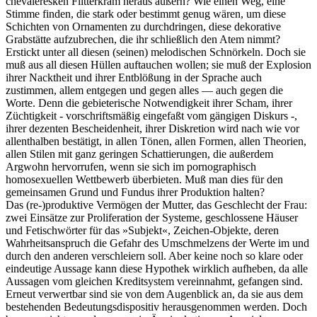
chevaleresken Flitterkram heraus äußern? Wie einen Weg, eine
Stimme finden, die stark oder bestimmt genug wären, um diese
Schichten von Ornamenten zu durchdringen, diese dekorative
Grabstätte aufzubrechen, die ihr schließlich den Atem nimmt?
Erstickt unter all diesen (seinen) melodischen Schnörkeln. Doch sie
muß aus all diesen Hüllen auftauchen wollen; sie muß der Explosion
ihrer Nacktheit und ihrer Entblößung in der Sprache auch
zustimmen, allem entgegen und gegen alles — auch gegen die
Worte. Denn die gebieterische Notwendigkeit ihrer Scham, ihrer
Züchtigkeit - vorschriftsmäßig eingefaßt vom gängigen Diskurs -,
ihrer dezenten Bescheidenheit, ihrer Diskretion wird nach wie vor
allenthalben bestätigt, in allen Tönen, allen Formen, allen Theorien,
allen Stilen mit ganz geringen Schattierungen, die außerdem
Argwohn hervorrufen, wenn sie sich im pornographisch
homosexuellen Wettbewerb überbieten. Muß man dies für den
gemeinsamen Grund und Fundus ihrer Produktion halten?
Das (re-)produktive Vermögen der Mutter, das Geschlecht der Frau:
zwei Einsätze zur Proliferation der Systeme, geschlossene Häuser
und Fetischwörter für das »Subjekt«, Zeichen-Objekte, deren
Wahrheitsanspruch die Gefahr des Umschmelzens der Werte im und
durch den anderen verschleiern soll. Aber keine noch so klare oder
eindeutige Aussage kann diese Hypothek wirklich aufheben, da alle
Aussagen vom gleichen Kreditsystem vereinnahmt, gefangen sind.
Erneut verwertbar sind sie von dem Augenblick an, da sie aus dem
bestehenden Bedeutungsdispositiv herausgenommen werden. Doch