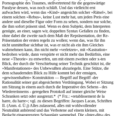
Pornographie des Traumes, stellvertretend für die gegenwärtige
Paralyse dessen, was noch schläft. Und das vielleicht erst
aufwachen wird, wenn das »Kind« angesichts solcher »Rätsel«, bei
einem solchen »Rebus«, keine Lust mehr hat, um jeden Preis eine
andere und dieselbe Figur oder Form zu sehen, sondern nur solche,
die ihm sofort präsent sind. Wenn es dem Subjekt, dem Interpreten
genügte, an einer, sagen wir, doppelten Syntax Gefallen zu finden,
ohne dabei die zweite nach dem Maß der Repräsentation, der Re-
Präsentation der ersten regeln zu wollen; wenn das, was für ihn
nicht unmittelbar sichtbar ist, was er nicht als ein ihm Gleiches
wahrnehmen kann, ihn nicht mehr »verletzen«, mit »Kastration«
bedrohen würde, dann verspürte er nicht mehr das Bedürfnis, eine
neue »Theorie« zu entwerfen, um mit einem zweiten oder x-ten
Blick, der durch die Verschiebung seiner Technik geschützt ist, die
»Manifestationen« des Unbewußten abzuriegeln. Eine Stütze, die
dem schaudernden Blick zu Hilfe kommt bei der emsigen,
»gewissenhaften« Konstruktion — Begriff auf Begriff -der
Rationalität seiner gut abgesicherten Verdrängung. Wobei er Sitzung
um Sitzung in einem auch durch die Imperative des Sehens - des
Wiedererinnerns - geregelten Protokoll auf immer gleiche Weise
Schranken setzt oder ausgrenzt.* (* Frz.: »retablissement de la
harre, du harre«; vgl. zu diesen Begriffen: Jacques Lacan, Schriften
II. (Anm. d. Ü.j) Alles zulassend, alles mit wohlwollender
Neutralität anhörend und das Verbotene auf einem kleinen, mit
Bedacht eingegrenzten Schauplatz sammelnd. Die »Inter-dits« des