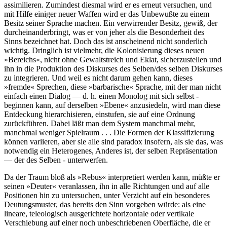
assimilieren. Zumindest diesmal wird er es erneut versuchen, und
mit Hilfe einiger neuer Waffen wird er das Unbewußte zu einem
Besitz seiner Sprache machen. Ein verwirrender Besitz, gewiß, der
durcheinanderbringt, was er von jeher als die Besonderheit des
Sinns bezeichnet hat. Doch das ist anscheinend nicht sonderlich
wichtig. Dringlich ist vielmehr, die Kolonisierung dieses neuen
»Bereichs«, nicht ohne Gewaltstreich und Eklat, sicherzustellen und
ihn in die Produktion des Diskurses des Selben/des selben Diskurses
zu integrieren. Und weil es nicht darum gehen kann, dieses
»fremde« Sprechen, diese »barbarische« Sprache, mit der man nicht
einfach einen Dialog — d. h. einen Monolog mit sich selbst -
beginnen kann, auf derselben »Ebene« anzusiedeln, wird man diese
Entdeckung hierarchisieren, einstufen, sie auf eine Ordnung
zurückführen. Dabei läßt man dem System manchmal mehr,
manchmal weniger Spielraum . . . Die Formen der Klassifizierung
können variieren, aber sie alle sind paradox insofern, als sie das, was
notwendig ein Heterogenes, Anderes ist, der selben Repräsentation
— der des Selben - unterwerfen.
Da der Traum bloß als »Rebus« interpretiert werden kann, müßte er
seinen »Deuter« veranlassen, ihn in alle Richtungen und auf alle
Positionen hin zu untersuchen, unter Verzicht auf ein besonderes
Deutungsmuster, das bereits den Sinn vorgeben würde: als eine
lineare, teleologisch ausgerichtete horizontale oder vertikale
Verschiebung auf einer noch unbeschriebenen Oberfläche, die er