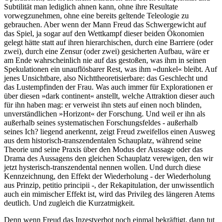
Subtilität man lediglich ahnen kann, ohne ihre Resultate
vorwegzunehmen, ohne eine bereits geltende Teleologie zu
gebrauchen. Aber wenn der Mann Freud das Schwergewicht auf
das Spiel, ja sogar auf den Wettkampf dieser beiden Ökonomien
gelegt hätte statt auf ihren hierarchischen, durch eine Barriere (oder
zwei), durch eine Zensur (oder zwei) gesicherten Aufbau, wäre er
am Ende wahrscheinlich nie auf das gestoßen, was ihm in seinen
Spekulationen ein unauflösbarer Rest, was ihm »dunkel« bleibt. Auf
jenes Unsichtbare, also Nichttheoretisierbare: das Geschlecht und
das Lustempfinden der Frau. Was auch immer für Explorationen er
über diesen »dark continent« anstellt, welche Attraktion dieser auch
für ihn haben mag: er verweist ihn stets auf einen noch blinden,
unverständlichen »Horizont« der Forschung. Und weil er ihn als
außerhalb seines systematischen Forschungsfeldes - außerhalb
seines Ich? liegend anerkennt, zeigt Freud zweifellos einen Ausweg
aus dem historisch-transzendentalen Schauplatz, während seine
Theorie und seine Praxis über den Modus der Aussage oder das
Drama des Aussagens den gleichen Schauplatz verewigen, den wir
jetzt hysterisch-transzendental nennen wollen. Und durch diese
Kennzeichnung, den Effekt der Wiederholung - der Wiederholung
aus Prinzip, petitio principii -, der Rekapitulation, der unwissentlich
auch ein mimischer Effekt ist, wird das Privileg des längeren Atems
deutlich. Und zugleich die Kurzatmigkeit.
Denn wenn Freud das Inzestverbot noch einmal bekräftigt, dann tut