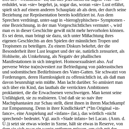
erduldet, was »sie« begehrt, ja, sogar das, woran »sie« Lust erfährt,
spielt sich auf einem anderen Schauplatz ab als dem, der durch seine
Beziehung zur Repräsentation bereits kodifiziert ist. Aus dem
Sprechen verdrängt, unter-sagt in »hieroglyphischen« Symptomen -
eine Bezeichnung, in der man Vorgeschichtliches vermutet -, wird
man es in dieser Geschichte gewiß nicht mehr hervorholen können.
Es sei denn, man bringt sie dazu, sich unter Mißachtung ihres
eigenen Geschlechts an den Spielen der männlichen Tropen und
Tropismen zu beteiligen. Zu einem Diskurs bekehrt, der die
Besonderheit ihrer Lust leugnet und der sie, natürlich zensuriert, als
Hohlseite, als Umkehrung, als Negativ der phallischen
Manifestationen in sich integriert. Homosexualisiert also. Auf
perverse Weise tra(ns)vestiert zur Befriedigung von päderastischen
und sodomitischen Bedürfnissen des Vater-Gatten. Sie schwatzt von
Forderungen, deren Harmlosigkeit zu offensichtlich ist, als daß man
davon beunruhigt sein müßte. Man lacht darüber. So amüsiert man
sich über ein Kind, das lauthals die verrückten Ambitionen
proklamiert, die die Erwachsenen verschweigen. Man kennt seine
Unfähigkeit, sie zu realisieren. Und daß sie so naiv ihre
Machtphantasien zur Schau stellt, dient ihnen in ihrem Machtkampf
zur Entspannung. Denn in ihrer Kindlichkeit* (*Im Original »in-
fance«, eine Anspielung auf »infans« (lat.), das wörtlich »nicht
sprechend« bedeutet. Vgl. auch »Stade infans« bei Lacan. (Anm. d.
Ü.)) setzt sie etwas wieder in Szene, hält sie etwas in Reserve, von
dem sie sich zwar ein wenig entfernen müssen, um sich mit der