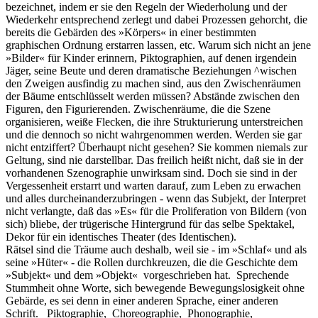
bezeichnet, indem er sie den Regeln der Wiederholung und der
Wiederkehr entsprechend zerlegt und dabei Prozessen gehorcht, die
bereits die Gebärden des »Körpers« in einer bestimmten
graphischen Ordnung erstarren lassen, etc. Warum sich nicht an jene
»Bilder« für Kinder erinnern, Piktographien, auf denen irgendein
Jäger, seine Beute und deren dramatische Beziehungen ^wischen
den Zweigen ausfindig zu machen sind, aus den Zwischenräumen
der Bäume entschlüsselt werden müssen? Abstände zwischen den
Figuren, den Figurierenden. Zwischenräume, die die Szene
organisieren, weiße Flecken, die ihre Strukturierung unterstreichen
und die dennoch so nicht wahrgenommen werden. Werden sie gar
nicht entziffert? Überhaupt nicht gesehen? Sie kommen niemals zur
Geltung, sind nie darstellbar. Das freilich heißt nicht, daß sie in der
vorhandenen Szenographie unwirksam sind. Doch sie sind in der
Vergessenheit erstarrt und warten darauf, zum Leben zu erwachen
und alles durcheinanderzubringen - wenn das Subjekt, der Interpret
nicht verlangte, daß das »Es« für die Proliferation von Bildern (von
sich) bliebe, der trügerische Hintergrund für das selbe Spektakel,
Dekor für ein identisches Theater (des Identischen).
Rätsel sind die Träume auch deshalb, weil sie - im »Schlaf« und als
seine »Hüter« - die Rollen durchkreuzen, die die Geschichte dem
»Subjekt« und dem »Objekt« vorgeschrieben hat. Sprechende
Stummheit ohne Worte, sich bewegende Bewegungslosigkeit ohne
Gebärde, es sei denn in einer anderen Sprache, einer anderen
Schrift. Piktographie, Choreographie, Phonographie,