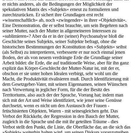
er nichts anderes, als die Bedingungen der Möglichkeit der
spekulativen Matrix des »Subjekts« erneut zu formulieren und
zurechtzurücken. Er sichert ihre Grundlagen erst recht
»wissenschaftlich« ab, noch »zwingender« in ihrer »Objektivität«.
Eine Demonstration, die er selbst brauchte, um sein Begehren nach
seiner Mutter, nach der Mutter in allgemeineren Interessen zu
»sublimieren«? Aber da er in der (seiner) Psychoanalyse bloß die
Geschichte seines Subjekts, seiner Subjekte befragt, ohne die
historischen Bestimmungen der Konstitution des »Subjekts« seihst
(als Selbst) zu interpretieren, verbesserte er nur noch einmal jenen
Boden, der als von neuem verdrängte Erde die Grundlage seiner
Arbeit bildet: die Erde, die auf traditionelle Weise, aber für ihn ganz
explizit das Körper-Geschlecht der Mutter-Natur ist, mit der er,
obschon er sie unter hohen Idealen verbirgt, sehr wohl um die
Macht, die Produktivität rivalisieren muß. Durch Identifizierung mit
dem Gesetzgeber-Vater, mit seinen Eigennamen, seinen Wünschen
nach Verwertung in jeglicher Form, für die der Besitz des
Territoriums, also auch der der Sprache, Vorrang hat; indem man
sich mit der Art und Weise identifiziert, wie jener seine Genüsse
durchsetzt, wenn es nicht um den Austausch der Frauen -
fetischisierten Objekten, Waren - mit seinesgleichen geht. Das
Verbot der Rückkehr, der Regression in den Bauch der Mutter,
zugleich in die Sprache und die mit ihr geteilten Träume - dies
Verbot stellt den Punkt, die Linie, die Oberfläche dar, an die sich das
»Subjekt« weiterhin halten wird, um seinen Diskurs voranzutreiben,