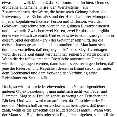
etwas halten will: Man muß das Schlimmste befürchten. Denn es
droht eine allgemeine Krise der Wertsysteme, ein
Zusammenbruch der Werte, die heute noch Geltung haben, die
Entwertung ihres Richtmaßes und der Herrschaft ihrer Monopole.
In jeder kopulativen Ekstase, Fusion und Diffusion, wird der
Geldwert umgeschmolzen, werden die gültigen Einsätze erneuert
und umverteilt. Zwischen zwei Krisen, zwei Explosionen erglüht
der erzene Fetisch zweimal. Und es ist schwer vorauszusagen, ob in
diesem Spiel derjenige - er? - der Gewinner sein wird, der die
meisten Jetons gesammelt und akkumuliert hat. Man kann sich
durchaus vorstellen, daß derjenige - sie? - den Sieg davontragen
wird, der seine Zeit damit verbracht hat, seinen Schatz zu polieren.
Wenn die der reflektierenden Oberfläche anvertrauten Depots
wirklich abgetragen werden, dann kann es erst recht geschehen, daß
jene die Reserven und Kapitalien dessen in Brand steckt, der unter
dem Deckmantel und dem Vorwand der Verführung seine
Reichtümer zur Schau stellt.
Doch, so wird man wieder einwenden - im Namen irgendeiner
anderen Objektbeziehung -, man nährt sich nicht von Feuer und
Flammen. Mag sein. Freilich genau so wenig von Fetischen und
Blicken. Und wann wird man aufhören, das Geschlecht der Frau
und den Mutterschoß zu verwechseln, zu behaupten, daß jenes nur
zählt, wenn es die Erbschaft des Mutterschoßes antritt? Wann wird
der Mann sein Bedürfnis oder sein Begehren aufgeben, sich in Ruhe