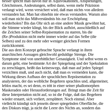
besser spricht man davon nur in Äquivokationen, Anspielungen,
Gleichnissen, Andeutungen, selbst dann, wenn mehr Präzision
verlangt wird, wenn versichert wird, daß man nichts von alledem
verstanden hat. Man hat ohnehin nie etwas verstanden. Warum also
soll man nicht das Mißverständnis bis zur Erschöpfung
wiederholen? Bis das Ohr sich an eine andere Musik gewöhnt hat,
die Stimme wieder klingt, bis der Blick aufhört, ausschließlich auf
die Zeichen seiner Selbst-Repäsentation zu starren, bis die
(Re-)Produktion nicht mehr immer wieder auf das Selbe (die
Selben) und zu den mehr oder weniger gleichen Formen
zurückkommt.
Die aus dem Konzept gebrachte Sprache verlangt in ihren
anarchischen Aussagen gleichwohl geduldige Strenge. Die
Symptome sind von unerbittlicher Genauigkeit. Und selbst wenn es
darum geht, eine bestimmte Art der Spiegelung und der Spekulation
zu zerschlagen, heißt das keineswegs, daß man auf jeden Spiegel
verzichten muß, und auch nicht, daß man es vermeiden kann, die
Wirkung dieses Aufbaus der sprachlichen Repräsentation zu
analysieren, der das weibliche Begehren sprachlos und, allgemeiner,
leblos macht, es sei denn, es tritt in einer seiner phallomorphen
Maskeraden oder Herausforderungen auf. Bringt man die Zeit für
diese Interpretation nicht auf, so ist die Folge, daß das Begehren
wieder erstarrt, sich verliert, zersplittert. Noch einmal. Aber
vielleicht kündigt sich jenseits dieser spiegelnden Oberfläche, die
den Diskurs trägt, ja nicht die Leere des Nichts an, sondern das