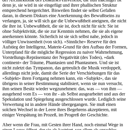
denn je, sie wird in sie eingefügt und ihrer phallischen Struktur
entsprechend hergerichtet. Bisweilen findet sie selbst Gefallen
daran, in diesem Diskurs eine Anerkennung des Bewußtseins zu
verlangen, ja, sie will sich gar die Unbewußtheit aneignen, die nicht
die ihre ist. Unbewußtheit, die sie ist, doch nicht für sich: Sie ist
ohne Subjektivität, die sie zur Kenntnis nehmen, die sie als eigene
anerkennen könnte. Sicherlich ist sie sich selbst nahe, jedoch in
völliger Unwissenheit (von sich). »Sinnliche« Reserve für den
Aufstieg der Intelligenz, Materie-Grund für den Aufbau der Formen,
Unterpfand für die mögliche Regression zu naiver Wahrnehmung,
Vorstellungs-Repräsentanz der Negativität (des Todes), »dark
continent« der Träume, Phantasien und Phantasmen. Und sie ist
nicht zuletzt das Tympanon, das getreulich die Musik verdoppelt,
allerdings nicht jede, damit die Serie der Verschiebungen für das
»Subjekt« ihren Fortgang nehmen kann, ein »Subjekt«, das sie
übrigens in seiner Bestimmung stabilisiert, wenn sie nun versucht,
ihm seinen Besitz wieder wegzunehmen: das, was — von ihm —
ausgehend vom Es — von ihr - als Selbst ausgearbeitet und aus der
Spekulation und Spiegelung ausgeschlossen wurde. Lediglich seine
Verwertung ist in andere Hände übergegangen. Sie muß einen
solchen Wechsel in der Leere ihres Begehrens akzeptieren, mit
einiger Verspätung im Prozeß, im Progreß der Geschichte.
Aber wenn die Frau, mit Gesten ihrer Hand, noch einmal Wege in
einen Logos öffnet, der sie als kastriert, vor allem als sprachlos