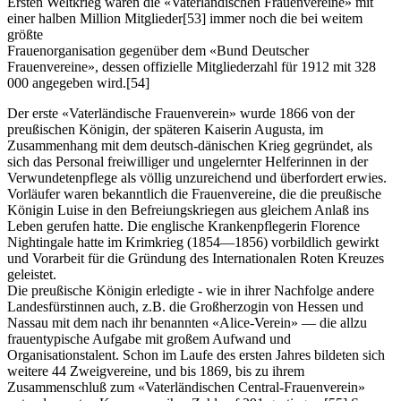
Ersten Weltkrieg waren die «Vaterländischen Frauenvereine» mit
einer halben Million Mitglieder
[53]
immer noch die bei weitem
größte
Frauenorganisation gegenüber dem «Bund Deutscher
Frauenvereine», dessen offizielle Mitgliederzahl für 1912 mit 328
000 angegeben wird.
[54]
Der erste «Vaterländische Frauenverein» wurde 1866 von der
preußischen Königin, der späteren Kaiserin Augusta, im
Zusammenhang mit dem deutsch-dänischen Krieg gegründet, als
sich das Personal freiwilliger und ungelernter Helferinnen in der
Verwundetenpflege als völlig unzureichend und überfordert erwies.
Vorläufer waren bekanntlich die Frauenvereine, die die preußische
Königin Luise in den Befreiungskriegen aus gleichem Anlaß ins
Leben gerufen hatte. Die englische Krankenpflegerin Florence
Nightingale hatte im Krimkrieg (1854—1856) vorbildlich gewirkt
und Vorarbeit für die Gründung des Internationalen Roten Kreuzes
geleistet.
Die preußische Königin erledigte - wie in ihrer Nachfolge andere
Landesfürstinnen auch, z.B. die Großherzogin von Hessen und
Nassau mit dem nach ihr benannten «Alice-Verein» — die allzu
frauentypische Aufgabe mit großem Aufwand und
Organisationstalent. Schon im Laufe des ersten Jahres bildeten sich
weitere 44 Zweigvereine, und bis 1869, bis zu ihrem
Zusammenschluß zum «Vaterländischen Central-Frauenverein»