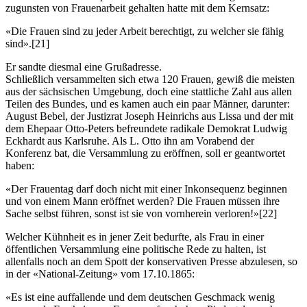
zugunsten von Frauenarbeit gehalten hatte mit dem Kernsatz:
«Die Frauen sind zu jeder Arbeit berechtigt, zu welcher sie fähig
sind».
[21]
Er sandte diesmal eine Grußadresse.
Schließlich versammelten sich etwa 120 Frauen, gewiß die meisten
aus der sächsischen Umgebung, doch eine stattliche Zahl aus allen
Teilen des Bundes, und es kamen auch ein paar Männer, darunter:
August Bebel, der Justizrat Joseph Heinrichs aus Lissa und der mit
dem Ehepaar Otto-Peters befreundete radikale Demokrat Ludwig
Eckhardt aus Karlsruhe. Als L. Otto ihn am Vorabend der
Konferenz bat, die Versammlung zu eröffnen, soll er geantwortet
haben:
«Der Frauentag darf doch nicht mit einer Inkonsequenz beginnen
und von einem Mann eröffnet werden? Die Frauen müssen ihre
Sache selbst führen, sonst ist sie von vornherein verloren!»
[22]
Welcher Kühnheit es in jener Zeit bedurfte, als Frau in einer
öffentlichen Versammlung eine politische Rede zu halten, ist
allenfalls noch an dem Spott der konservativen Presse abzulesen, so
in der «National-Zeitung» vom 17.10.1865:
«Es ist eine auffallende und dem deutschen Geschmack wenig