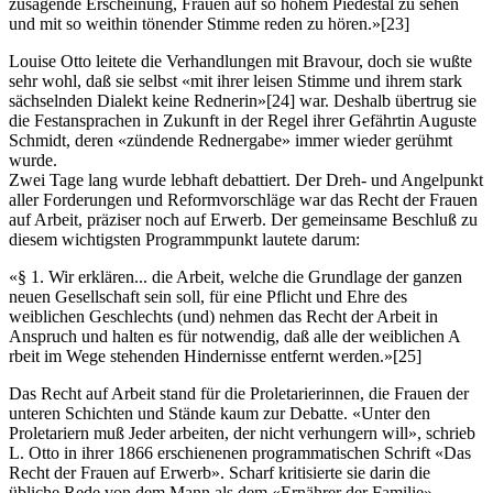
zusagende Erscheinung, Frauen auf so hohem Piedestal zu sehen
und mit so weithin tönender Stimme reden zu hören.»
[23]
Louise Otto leitete die Verhandlungen mit Bravour, doch sie wußte
sehr wohl, daß sie selbst «mit ihrer leisen Stimme und ihrem stark
sächselnden Dialekt keine Rednerin»
[24]
war. Deshalb übertrug sie
die Festansprachen in Zukunft in der Regel ihrer Gefährtin Auguste
Schmidt, deren «zündende Rednergabe» immer wieder gerühmt
wurde.
Zwei Tage lang wurde lebhaft debattiert. Der Dreh- und Angelpunkt
aller Forderungen und Reformvorschläge war das Recht der Frauen
auf Arbeit, präziser noch auf Erwerb. Der gemeinsame Beschluß zu
diesem wichtigsten Programmpunkt lautete darum:
«§ 1. Wir erklären... die Arbeit, welche die Grundlage der ganzen
neuen Gesellschaft sein soll, für eine Pflicht und Ehre des
weiblichen Geschlechts (und) nehmen das Recht der Arbeit in
Anspruch und halten es für notwendig, daß alle der weiblichen A
rbeit im Wege stehenden Hindernisse entfernt werden.»
[25]
Das Recht auf Arbeit stand für die Proletarierinnen, die Frauen der
unteren Schichten und Stände kaum zur Debatte. «Unter den
Proletariern muß Jeder arbeiten, der nicht verhungern will», schrieb
L. Otto in ihrer 1866 erschienenen programmatischen Schrift «Das
Recht der Frauen auf Erwerb». Scharf kritisierte sie darin die
übliche Rede von dem Mann als dem «Ernährer der Familie»,