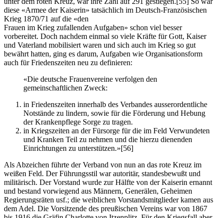
unter dem roten Kreuz, war ihre Zahl auf 291 gestiegen.
[55]
So war
diese «Armee der Kaiserin» tatsächlich im Deutsch-Französischen
Krieg 1870/71 auf die «den
Frauen im Krieg zufallenden Aufgaben» schon viel besser
vorbereitet. Doch nachdem einmal so viele Kräfte für Gott, Kaiser
und Vaterland mobilisiert waren und sich auch im Krieg so gut
bewährt hatten, ging es darum, Aufgaben wie Organisationsform
auch für Friedenszeiten neu zu definieren:
«Die deutsche Frauenvereine verfolgen den
gemeinschaftlichen Zweck:
in Friedenszeiten innerhalb des Verbandes ausserordentliche
Notstände zu lindern, sowie für die Förderung und Hebung
der Krankenpflege Sorge zu tragen.
in Kriegszeiten an der Fürsorge für die im Feld Verwundeten
und Kranken Teil zu nehmen und die hierzu dienenden
Einrichtungen zu unterstützen.»
[56]
Als Abzeichen führte der Verband von nun an das rote Kreuz im
weißen Feld. Der Führungsstil war autoritär, standesbewußt und
militärisch. Der Vorstand wurde zur Hälfte von der Kaiserin ernannt
und bestand vorwiegend aus Männern, Generälen, Geheimen
Regierungsräten usf.; die weiblichen Vorstandsmitglieder kamen aus
dem Adel. Die Vorsitzende des preußischen Vereins war von 1867
bis 1916 die Gräfin Charlotte von Itzenplitz. Für den Kriegsfall aber,