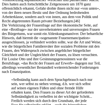
Dies hatten auch fortschrittliche Zeitgenossen um 1870 ganz
offensichtlich erkannt, Gefahr drohte ihnen nicht nur «von unten»,
von der ihren neuen Besitz und ihre Ordnung bedrohenden
Arbeiterklasse, sondern auch von innen, aus dem von Politik und
Recht abgetrennten Raum privater Beziehungen.
[46]
Die Verkürzung der Frauenfrage auf ihre ökonomische Seite, auf
eine «Brotfrage» nur der unverheirateten und unversorgten Frauen
des Bürgertums, war somit ein Ablenkungsmanöver. Der beharrliche
Hinweis, daß hiermit die «sogenannte Frauenemancipation»
ausgeschlossen, ja verhindert werden sollte, war die Art und Weise,
wie die bürgerlichen Familienväter ihre sozialen Probleme mit den
Frauen, den Widerspruch zwischen angeblicher bürgerlicher
Gleichheit und der Ungleichheit der Frauen, zu lösen versuchten.
Für Louise Otto und ihre Gesinnungsgenossinnen war die
Berufsfrage, «das Recht der Frauen auf Erwerb» dagegen nur Teil,
alIerdings wesentlicher Bestandteil weiterreichender Forderungen
nach Emanzipation.
«Selbständig kann auch dem Sprachgebrauch nach nur
sein, wer selbst zu stehen vermag, d.h. wer sich selbst
auf seinen eigenen Füßen und ohne fremde Hilfe
erhalten kann. Den Frauen zu dieser Art der geforderten
Selbständigkeit zu verhelfen ist der wichtigste Schritt...
Freilich werden sich durch den Grundsatz, der jede
Frau für selbständig erklärt... auch die bürgerlichen