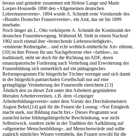
heraus und gründete zusammen mit Helene Lange und Marie
Loeper-Housselle 1890 den «Allgemeinen deutschen
Lehrerinnenverein». 1894 wurde A. Schmidt erste Vorsitzende des
«Bundes Deutscher Frauenvereine», ein Amt, das sie bis 1899
innehatte.
Noch länger als L. Otto verkörperte A. Schmidt die Kontinuität der
deutschen Frauenbewegung. Während M. Stritt in einem Nachruf
1902 noch einmal ihre «bestechende Liebenswürdigkeit»,
«eminente Rednergabe... und echt weiblich-mütterliche Art» rühmte,
[10]
ist ihre Person für uns Nachgeborene eher «farblos», zu
traditionell, steht sie doch für die Richtung im ADF, deren
emanzipatorische Forderung nach Vertiefung und Erweiterung der
Frauenbildung sich unmerklich auf ein pädagogisches
Reformprogramm Für bürgerliche Töchter verengte und sich damit
in der bürgerlich-patriarchalen Gesellschaft nur auf eine
geringfügige Veränderung der Frauenrolle einrichtete.
[13]
Ähnlich den zu dieser Zeit unter den Arbeitern gegründeten
liberalen Arbeitervereinen, z.B. dem «Leipziger
Arbeiterbildungsverein» unter dem Vorsitz des Drechslermeisters
August Bebel,
[14]
galt für die Frauen die Losung: «Nur Einigkeik
macht stark, nur Bildung macht frei.» Dieses Programm war
zunächst keine biIdungsbürgerliche Beschränkung, war nicht
Selbstzweck, sondern zielte in der Tradition der Aufklärung auf
«allgemeine Menschenbildung», auf Menschenwürde und sollte
zugleich nützliches Wissen vermitteln, das Frauen sowohl für die