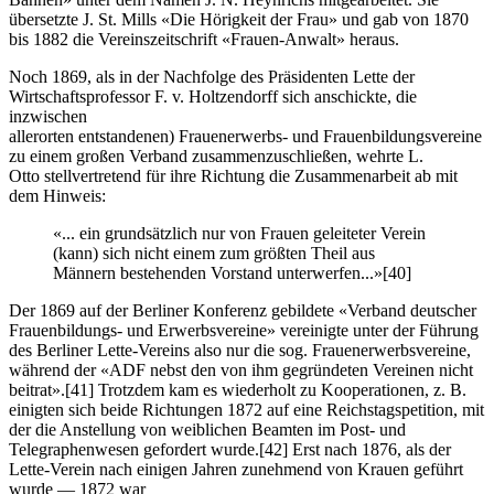
übersetzte J. St. Mills «Die Hörigkeit der Frau» und gab von 1870
bis 1882 die Vereinszeitschrift «Frauen-Anwalt» heraus.
Noch 1869, als in der Nachfolge des Präsidenten Lette der
Wirtschaftsprofessor F. v. Holtzendorff sich anschickte, die
inzwischen
allerorten entstandenen) Frauenerwerbs- und Frauenbildungsvereine
zu einem großen Verband zusammenzuschließen, wehrte L.
Otto stellvertretend für ihre Richtung die Zusammenarbeit ab mit
dem Hinweis:
«... ein grundsätzlich nur von Frauen geleiteter Verein
(kann) sich nicht einem zum größten Theil aus
Männern bestehenden Vorstand unterwerfen...»
[40]
Der 1869 auf der Berliner Konferenz gebildete «Verband deutscher
Frauenbildungs- und Erwerbsvereine» vereinigte unter der Führung
des Berliner Lette-Vereins also nur die sog. Frauenerwerbsvereine,
während der «ADF nebst den von ihm gegründeten Vereinen nicht
beitrat».
[41]
Trotzdem kam es wiederholt zu Kooperationen, z. B.
einigten sich beide Richtungen 1872 auf eine Reichstagspetition, mit
der die Anstellung von weiblichen Beamten im Post- und
Telegraphenwesen gefordert wurde.
[42]
Erst nach 1876, als der
Lette-Verein nach einigen Jahren zunehmend von Krauen geführt
wurde — 1872 war