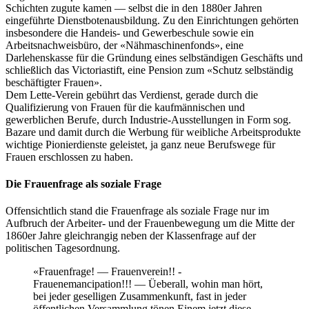
Schichten zugute kamen — selbst die in den 1880er Jahren
eingeführte Dienstbotenausbildung. Zu den Einrichtungen gehörten
insbesondere die Handeis- und Gewerbeschule sowie ein
Arbeitsnachweisbüro, der «Nähmaschinenfonds», eine
Darlehenskasse für die Gründung eines selbständigen Geschäfts und
schließlich das Victoriastift, eine Pension zum «Schutz selbständig
beschäftigter Frauen».
Dem Lette-Verein gebührt das Verdienst, gerade durch die
Qualifizierung von Frauen für die kaufmännischen und
gewerblichen Berufe, durch Industrie-Ausstellungen in Form sog.
Bazare und damit durch die Werbung für weibliche Arbeitsprodukte
wichtige Pionierdienste geleistet, ja ganz neue Berufswege für
Frauen erschlossen zu haben.
Die Frauenfrage als soziale Frage
Offensichtlich stand die Frauenfrage als soziale Frage nur im
Aufbruch der Arbeiter- und der Frauenbewegung um die Mitte der
1860er Jahre gleichrangig neben der Klassenfrage auf der
politischen Tagesordnung.
«Frauenfrage! — Frauenverein!! -
Frauenemancipation!!! — Üeberall, wohin man hört,
bei jeder geselligen Zusammenkunft, fast in jeder
öffentlichen Versammlung tönen Einem jetzt diese