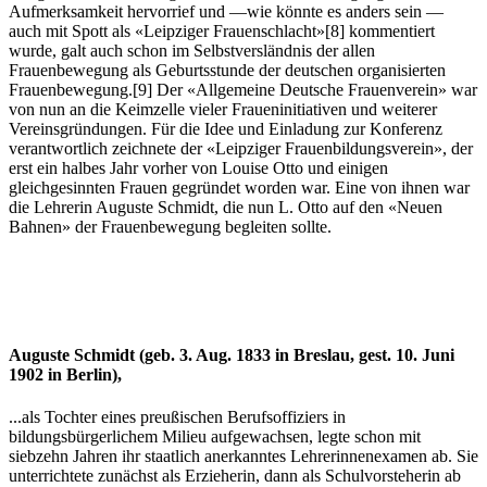
Aufmerksamkeit hervorrief und —wie könnte es anders sein —
auch mit Spott als «Leipziger Frauenschlacht»
[8]
kommentiert
wurde, galt auch schon im Selbstversländnis der allen
Frauenbewegung als Geburtsstunde der deutschen organisierten
Frauenbewegung.
[9]
Der «Allgemeine Deutsche Frauenverein» war
von nun an die Keimzelle vieler Fraueninitiativen und weiterer
Vereinsgründungen. Für die Idee und Einladung zur Konferenz
verantwortlich zeichnete der «Leipziger Frauenbildungsverein», der
erst ein halbes Jahr vorher von Louise Otto und einigen
gleichgesinnten Frauen gegründet worden war. Eine von ihnen war
die Lehrerin Auguste Schmidt, die nun L. Otto auf den «Neuen
Bahnen» der Frauenbewegung begleiten sollte.
Auguste Schmidt (geb. 3. Aug. 1833 in Breslau, gest. 10. Juni
1902 in Berlin),
...als Tochter eines preußischen Berufsoffiziers in
bildungsbürgerlichem Milieu aufgewachsen, legte schon mit
siebzehn Jahren ihr staatlich anerkanntes Lehrerinnenexamen ab. Sie
unterrichtete zunächst als Erzieherin, dann als Schulvorsteherin ab