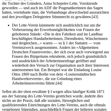
die Tochter des Gründers, Anna Schepeler-Lette, Vorsitzende
geworden — und auch im ADF die Pragmatikerinnen das Sagen
hatten, vereinbarte man, die Verbandstage abwechselnd auszurichten
und den jeweiligen Delegierten Stimmrecht zu gewähren.
[43]
Der Lette-Verein kümmerte sich ausdrücklich nur um die
Verbesserung der Erwerbsmöglichkeiten von Frauen der
gehobenen Stände: «Die in den Fabriken und im Landbau
beschäftigten Handarbeiterinnen, Dienstboten, Wäscherinnen
und dergleichen...» waren — so § 1 der Statuten — vom
Vereinszweck ausgenommen. Anders im «Allgemeinen
Deutschen Frauenverein», der sich zwar auch vorwiegend aus
Frauen des Bürgertums rekrutierte, sich jedoch grundsätzlich
und ausdrücklich der Arbeiterinnenfrage geöffnet und
wiederholt den Versuch zur Organisation auch ihrer Interessen
unternommen hat. Ein Beispiel war die Einladung Louise
Ottos 1869 nach Berlin von dem «Louisenstädtischen
Handwerkerverein», die zur Gründung eines
Arbeiterinnenvereins führte.
[44]
Selbst als der oben erwähnte § I wegen allzu häufiger Kritik 1871
aus der Satzung des Lette-Vereins gestrichen wurde, änderte dies
nichts an der Praxis, daß alle sozialen, fürsorglichen und
qualifizierenden Einrichtungen des Lette-Vereins, auch die oftmals
vergebenen Stipendien, ausschließlich Frauen der höheren sozialen