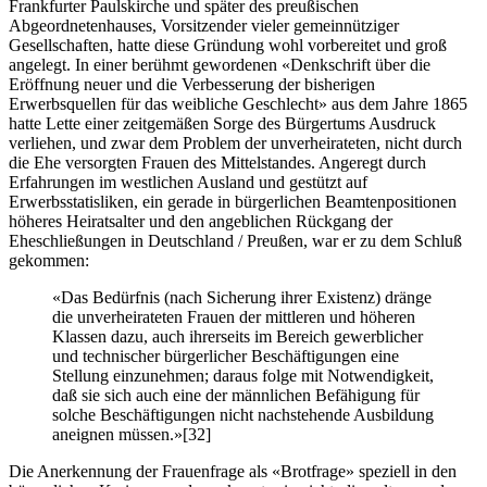
Frankfurter Paulskirche und später des preußischen
Abgeordnetenhauses, Vorsitzender vieler gemeinnütziger
Gesellschaften, hatte diese Gründung wohl vorbereitet und groß
angelegt. In einer berühmt gewordenen «Denkschrift über die
Eröffnung neuer und die Verbesserung der bisherigen
Erwerbsquellen für das weibliche Geschlecht» aus dem Jahre 1865
hatte Lette einer zeitgemäßen Sorge des Bürgertums Ausdruck
verliehen, und zwar dem Problem der unverheirateten, nicht durch
die Ehe versorgten Frauen des Mittelstandes. Angeregt durch
Erfahrungen im westlichen Ausland und gestützt auf
Erwerbsstatisliken, ein gerade in bürgerlichen Beamtenpositionen
höheres Heiratsalter und den angeblichen Rückgang der
Eheschließungen in Deutschland / Preußen, war er zu dem Schluß
gekommen:
«Das Bedürfnis (nach Sicherung ihrer Existenz) dränge
die unverheirateten Frauen der mittleren und höheren
Klassen dazu, auch ihrerseits im Bereich gewerblicher
und technischer bürgerlicher Beschäftigungen eine
Stellung einzunehmen; daraus folge mit Notwendigkeit,
daß sie sich auch eine der männlichen Befähigung für
solche Beschäftigungen nicht nachstehende Ausbildung
aneignen müssen.»
[32]
Die Anerkennung der Frauenfrage als «Brotfrage» speziell in den