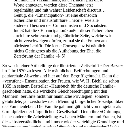
Worte entgegen, werden diese Themata jetzt
regelmäßig und mit wahrer Leidenschaft discutirt…
Genug, die <Emancipation> ist eine ebensolch
lächerliche und unausführbare Theorie, wie alle
anderen Theorien der Cummunisten und Socialisten.
Indeß hat die <Emancipation> außer dieser lächerlichen
auch ihre sehr ernste und gefährliche Seite, welche wir
nicht verschweigen dürfen, zumal sie die Frauen am
nächsten betrifft. Die letzte Consequenz ist nämlich
nichts Geringeres als die Aufhebung der Ehe, die
Zerstörung der Familie.»
[45]
So war in einer Artikelfolge der illustrierten Zeitschrift «Der Bazar»
im Jahr 1870 zu lesen. Alle männlichen Befürchtungen und
patriarchale Abwehr sind hier auf den Begriff gebracht. Denn die
«verrufene» Emanzipation der Frauen, wie W. H. Biehl sie schon
1855 in seinem Bestseller «Hausbuch für die deutsche Familie»
gescholten hatte, die wirkliche Gleichberechtigung mit den
Männern, berührte nicht nur männliche Privilegien, sondern
gefährdete, ja «zerstörte» nach Meinung bürgerlicher Sozialpolitiker
das Familienleben. Die Familie galt und gilt nicht von ungefähr als
Grundpfeiler der bürgerlichen Gesellschaft. Denn ihre «Ordnung»,
insbesondere die Arbeitsteilung zwischen Männern und Frauen, ist
die selbstverständliche und immer wieder verteidigte Grundlage und
Voraussetzung kapitalistischer Wirtschaft und patriarchaler Macht.