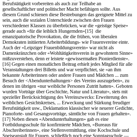
Berufstätigkeit vorbereiten als auch zur Teilhabe an
gesellschaftlicher und politischer Macht befähigen sollte. Aus
diesem Grund schienen diese Bestrebungen das geeignete Mittel zu
sein, auch die sozialen Unterschiede zwischen den Frauen
verschiedener Klassen zu überbrücken, war die «geistige Speise»
gerade auch «für die leiblich Hungernden»
[15]
die
emanzipatorische Provokation, die die frühen, von liberalen
Demokraten initiierten Arbeiterbildungs- wie Frauenvereine einte.
Auch der «Leipziger Frauenbildungsverein» war nicht als
Damenkränzchen oder «Wohltätigkeitsverein in gewohntem Sinne»
mißzuverstehen, denn er leistete «gewissermaßen Pionierdienste».
[16]
Gegen einen monatlichen Beitrag erhielt jedes Mitglied für alle
Veranstaltungen drei Billetts und war verpflichtet, sie «an ihm
bekannte Arbeiterinnen oder andere Frauen und Mädchen ... zum
Besuch der <Abendunterhaltungen> des Vereins auszugeben», zu
denen im übrigen «nur weibliche Personen Zutritt hatten». Geboten
wurden Vorträge über Geschichte, Natur und Literatur«, stets mit
spezieller Berücksichtigung des Vereinszwecks: Erweiterung des
weiblichen Gesichtskreises, ... Erweckung und Stärkung freudiger
Berufstätigkeit usw., Deklamation klassischer wie neuerer Gedichte,
Pianoforte- und Gesangsvorträge, sämtliche von Frauen gehalten».
[17]
Neben diesen «Abendunterhaltungen» gab es eine
Fortbildungsschule für konfirmierte Mädchen, «Bureaus für
Abschreiberinnen», eine Stellenvermittlung, eine Kochschule und
Speiseanstalt für Frauen, schließlich noch eine Sonntagsschule —