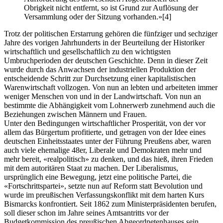
Obrigkeit nicht entfernt, so ist Grund zur Auflösung der
Versammlung oder der Sitzung vorhanden.»
[4]
Trotz der politischen Erstarrung gehören die fünfziger und sechziger
Jahre des vorigen Jahrhunderts in der Beurteilung der Historiker
wirtschaftlich und gesellschaftlich zu den wichtigsten
Umbruchperioden der deutschen Geschichte. Denn in dieser Zeit
wurde durch das Anwachsen der industriellen Produktion der
entscheidende Schritt zur Durchsetzung einer kapitalistischen
Warenwirtschaft vollzogen. Von nun an lebten und arbeiteten immer
weniger Menschen von und in der Landwirtschaft. Von nun an
bestimmte die Abhängigkeit vom Lohnerwerb zunehmend auch die
Beziehungen zwischen Männern und Frauen.
Unter den Bedingungen wirtschaftlicher Prosperität, von der vor
allem das Bürgertum profitierte, und getragen von der Idee eines
deutschen Einheitsstaates unter der Führung Preußens aber, waren
auch viele ehemalige 48er, Liberale und Demokraten mehr und
mehr bereit, «realpolitisch» zu denken, und das hieß, ihren Frieden
mit dem autoritären Staat zu machen. Der Liberalismus,
ursprünglich eine Bewegung, jetzt eine politische Partei, die
«Fortschrittspartei», setzte nun auf Reform statt Bevolution und
wurde im preußischen Verfassungskonflikt mit dem harten Kurs
Bismarcks konfrontiert. Seit 1862 zum Ministerpräsidenten berufen,
soll dieser schon im Jahre seines Amtsantritts vor der
Budgetkommission des preußischen Abgeordnetenhauses sein