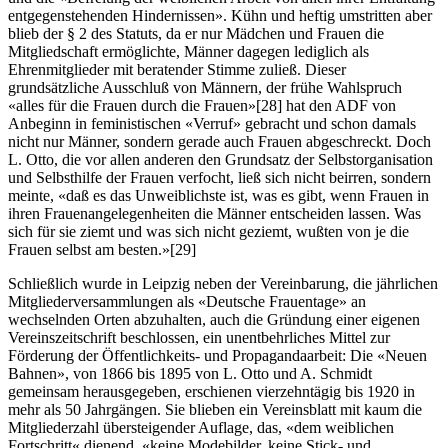
entgegenstehenden Hindernissen». Kühn und heftig umstritten aber
blieb der § 2 des Statuts, da er nur Mädchen und Frauen die
Mitgliedschaft ermöglichte, Männer dagegen lediglich als
Ehrenmitglieder mit beratender Stimme zuließ. Dieser
grundsätzliche Ausschluß von Männern, der frühe Wahlspruch
«alles für die Frauen durch die Frauen»
[28]
hat den ADF von
Anbeginn in feministischen «Verruf» gebracht und schon damals
nicht nur Männer, sondern gerade auch Frauen abgeschreckt. Doch
L. Otto, die vor allen anderen den Grundsatz der Selbstorganisation
und Selbsthilfe der Frauen verfocht, ließ sich nicht beirren, sondern
meinte, «daß es das Unweiblichste ist, was es gibt, wenn Frauen in
ihren Frauenangelegenheiten die Männer entscheiden lassen. Was
sich für sie ziemt und was sich nicht geziemt, wußten von je die
Frauen selbst am besten.»
[29]
Schließlich wurde in Leipzig neben der Vereinbarung, die jährlichen
Mitgliederversammlungen als «Deutsche Frauentage» an
wechselnden Orten abzuhalten, auch die Gründung einer eigenen
Vereinszeitschrift beschlossen, ein unentbehrliches Mittel zur
Förderung der Öffentlichkeits- und Propagandaarbeit: Die «Neuen
Bahnen», von 1866 bis 1895 von L. Otto und A. Schmidt
gemeinsam herausgegeben, erschienen vierzehntägig bis 1920 in
mehr als 50 Jahrgängen. Sie blieben ein Vereinsblatt mit kaum die
Mitgliederzahl übersteigender Auflage, das, «dem weiblichen
Fortschritt« dienend, «keine Modebilder, keine Stick- und