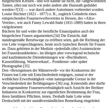
bürgerlichen Kreisen - und wer kannte sie nicht, die «altgewordenen
Tanten, (die) nur noch wie jeder andere alte Hausrath geduldet
werden»?
[33]
— war durch andere Autorinnen vorbereitet worden.
Louise Büchner (1821 - 1877) z. B., zugleich Gründerin eines
entsprechenden Frauenerwerbsvereins in Hessen, des «Alice-
Vereins», wie auch Fanny Lewald-Stahr (1811-1889) hatten in ihren
vielgelesenen
Büchern für und wider die berufliche Emanzipation auch der
bürgerlichen Frauen argumentiert.
[34]
Die Einsicht, daß
standesgemäße Berufswege zu eröffnen seien, gab die Richtung der
von Lette vorgeschlagenen, heute noch typischen Berufe für Frauen
an. Dazu gehörten in der Medizin «jedenfalls (die) Assistenzärzte
bei Frauenkrankheiten», im übrigen aber vorwiegend technische
und kaufmännische Dienstleistungen wie «Buchhalterei,
Kassenführung, Warenverkauf... Postdienst» oder später
Photographie.
[35]
Den «Besorgnissen der Männerwelt» vor der Konkurrenz der
Frauen trat Lette mit Entschiedenheit entgegen, zumal er der
weiblichen Erwerbstätigkeit «eine naturgemäße Grenze in der
Verschiedenheit der Befähigungen»
[36]
zog. Keinesfalls aber durfte
die zugestandene Frauenerwerbstätigkeit nach Ansicht der Berliner
Initiatoren in Konkurrenz zur eigentlichen Bestimmung der Frau,
ihren familiären Pflichten, treten. Deshalb hatte Lette seine
Denkschrift mit der unmißverständlichen Bemerkung eingeleitet: