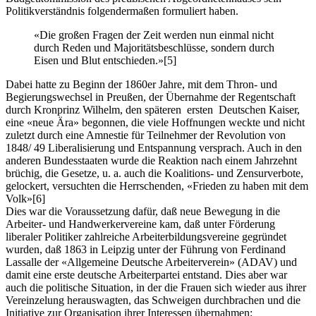
Politikverständnis folgendermaßen formuliert haben.
«Die großen Fragen der Zeit werden nun einmal nicht
durch Reden und Majoritätsbeschlüsse, sondern durch
Eisen und Blut entschieden.»
[5]
Dabei hatte zu Beginn der 1860er Jahre, mit dem Thron- und
Begierungswechsel in Preußen, der Übernahme der Regentschaft
durch Kronprinz Wilhelm, den späteren ersten Deutschen Kaiser,
eine «neue Ära» begonnen, die viele Hoffnungen weckte und nicht
zuletzt durch eine Amnestie für Teilnehmer der Revolution von
1848/ 49 Liberalisierung und Entspannung versprach. Auch in den
anderen Bundesstaaten wurde die Reaktion nach einem Jahrzehnt
brüchig, die Gesetze, u. a. auch die Koalitions- und Zensurverbote,
gelockert, versuchten die Herrschenden, «Frieden zu haben mit dem
Volk»
[6]
Dies war die Voraussetzung dafür, daß neue Bewegung in die
Arbeiter- und Handwerkervereine kam, daß unter Förderung
liberaler Politiker zahlreiche Arbeiterbildungsvereine gegründet
wurden, daß 1863 in Leipzig unter der Führung von Ferdinand
Lassalle der «Allgemeine Deutsche Arbeiterverein» (ADAV) und
damit eine erste deutsche Arbeiterpartei entstand. Dies aber war
auch die politische Situation, in der die Frauen sich wieder aus ihrer
Vereinzelung herauswagten, das Schweigen durchbrachen und die
Initiative zur Organisation ihrer Interessen übernahmen: