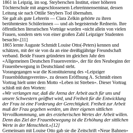
1861 in Leipzig, im sog. Steyberschen Institut, einer höheren
Töchterschule mit angeschlossenem Lehrerinnenseminar, dessen
Leitung sie nach Ottilie Steybers Tod übernahm.
Sie galt als gute Lehrerin — Clara Zelkin gehörte zu ihren
berühmtesten Schülerinnen — und als begeisternde Rednerin. Ihre
öffentlichen literarischen Vorträge wurden «nicht allein von vielen
Frauen, sondern stets von einer großen Zahl Leipziger Studenten
besucht».
[11]
1865 lernte Auguste Schmidt Louise Otto(-Peters) kennen und
schätzen, mit der sie von da an eine dreißigjährige Freundschaft
verband. Beide Frauen gründeten im gleichen Jahr den
«Allgemeinen Deutschen Frauenverein», der für den Neubeginn der
Frauenbewegung in Deutschland steht.
Vorangegangen war die Konstituierung des «Leipziger
Frauenbildungsvereins», zu dessen Eröffnung A. Schmidt einen
Vortrag hielt unter dem Motto «Leben ist Streben». Dieser Vortrag
schloß mit den Worten:
«Wir verlangen nur, daß die Arena der Arbeit auch für uns und
unsere Schwestern geöffnet wird, und Freiheit für die Entwicklung
der Frau ist eine Forderung der Gerechtigkeit. Freiheit zur Arbeit
muß der Frau gegeben werden, um ihrer eigenen sittlichen
Vervollkommnung, um des erzieherischen Wertes der Arbeit willen.
Denn das Ziel der Frauenbewegung ist die Erhöhung der sittlichen
Werte in der Menschheit.»
[12]
Gemeinsam mit Louise Otto gab sie die Zeitschrift «Neue Bahnen»