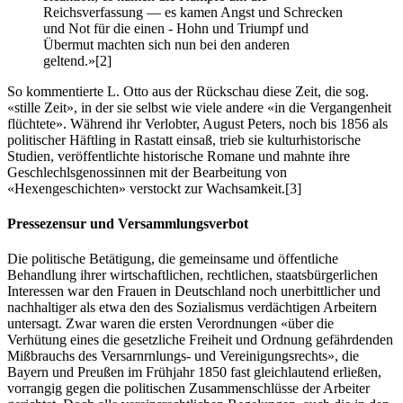
Reichsverfassung — es kamen Angst und Schrecken
und Not für die einen - Hohn und Triumpf und
Übermut machten sich nun bei den anderen
geltend.»
[2]
So kommentierte L. Otto aus der Rückschau diese Zeit, die sog.
«stille Zeit», in der sie selbst wie viele andere «in die Vergangenheit
flüchtete». Während ihr Verlobter, August Peters, noch bis 1856 als
politischer Häftling in Rastatt einsaß, trieb sie kulturhistorische
Studien, veröffentlichte historische Romane und mahnte ihre
Geschlechlsgenossinnen mit der Bearbeitung von
«Hexengeschichten» verstockt zur Wachsamkeit.
[3]
Pressezensur und Versammlungsverbot
Die politische Betätigung, die gemeinsame und öffentliche
Behandlung ihrer wirtschaftlichen, rechtlichen, staatsbürgerlichen
Interessen war den Frauen in Deutschland noch unerbittlicher und
nachhaltiger als etwa den des Sozialismus verdächtigen Arbeitern
untersagt. Zwar waren die ersten Verordnungen «über die
Verhütung eines die gesetzliche Freiheit und Ordnung gefährdenden
Mißbrauchs des Versarnrnlungs- und Vereinigungsrechts», die
Bayern und Preußen im Frühjahr 1850 fast gleichlautend erließen,
vorrangig gegen die politischen Zusammenschlüsse der Arbeiter