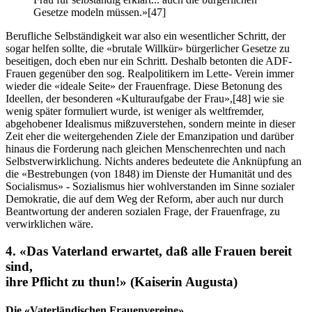
Gesetze modeln müssen.»
[47]
Berufliche Selbständigkeit war also ein wesentlicher Schritt, der
sogar helfen sollte, die «brutale Willkür» bürgerlicher Gesetze zu
beseitigen, doch eben nur ein Schritt. Deshalb betonten die ADF-
Frauen gegenüber den sog. Realpolitikern im Lette- Verein immer
wieder die «ideale Seite» der Frauenfrage. Diese Betonung des
Ideellen, der besonderen «Kulturaufgabe der Frau»,
[48]
wie sie
wenig später formuliert wurde, ist weniger als weltfremder,
abgehobener Idealismus mißzuverstehen, sondern meinte in dieser
Zeit eher die weitergehenden Ziele der Emanzipation und darüber
hinaus die Forderung nach gleichen Menschenrechten und nach
Selbstverwirklichung. Nichts anderes bedeutete die Anknüpfung an
die «Bestrebungen (von 1848) im Dienste der Humanität und des
Socialismus» - Sozialismus hier wohlverstanden im Sinne sozialer
Demokratie, die auf dem Weg der Reform, aber auch nur durch
Beantwortung der anderen sozialen Frage, der Frauenfrage, zu
verwirklichen wäre.
4. «Das Vaterland erwartet, daß alle Frauen bereit
sind,
ihre Pflicht zu thun!» (Kaiserin Augusta)
Die «Vaterländischen Frauenvereine»