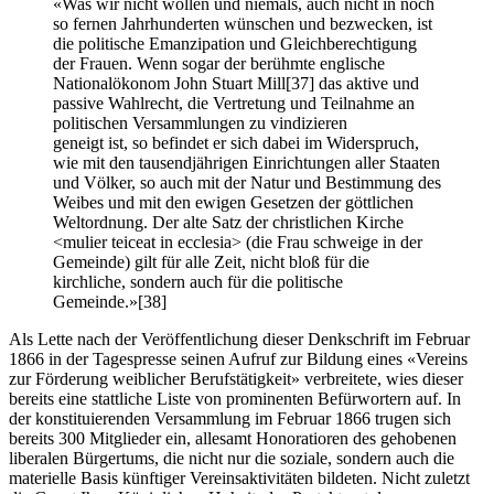
«Was wir nicht wollen und niemals, auch nicht in noch
so fernen Jahrhunderten wünschen und bezwecken, ist
die politische Emanzipation und Gleichberechtigung
der Frauen. Wenn sogar der berühmte englische
Nationalökonom John Stuart Mill
[37]
das aktive und
passive Wahlrecht, die Vertretung und Teilnahme an
politischen Versammlungen zu vindizieren
geneigt ist, so befindet er sich dabei im Widerspruch,
wie mit den tausendjährigen Einrichtungen aller Staaten
und Völker, so auch mit der Natur und Bestimmung des
Weibes und mit den ewigen Gesetzen der göttlichen
Weltordnung. Der alte Satz der christlichen Kirche
<mulier teiceat in ecclesia> (die Frau schweige in der
Gemeinde) gilt für alle Zeit, nicht bloß für die
kirchliche, sondern auch für die politische
Gemeinde.»
[38]
Als Lette nach der Veröffentlichung dieser Denkschrift im Februar
1866 in der Tagespresse seinen Aufruf zur Bildung eines «Vereins
zur Förderung weiblicher Berufstätigkeit» verbreitete, wies dieser
bereits eine stattliche Liste von prominenten Befürwortern auf. In
der konstituierenden Versammlung im Februar 1866 trugen sich
bereits 300 Mitglieder ein, allesamt Honoratioren des gehobenen
liberalen Bürgertums, die nicht nur die soziale, sondern auch die
materielle Basis künftiger Vereinsaktivitäten bildeten. Nicht zuletzt