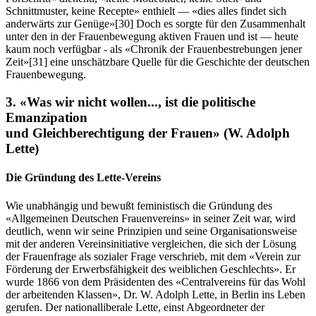
Schnittmuster, keine Recepte» enthielt — «dies alles findet sich
anderwärts zur Genüge»
[30]
Doch es sorgte für den Zusammenhalt
unter den in der Frauenbewegung aktiven Frauen und ist — heute
kaum noch verfügbar - als «Chronik der Frauenbestrebungen jener
Zeit»
[31]
eine unschätzbare Quelle für die Geschichte der deutschen
Frauenbewegung.
3. «Was wir nicht wollen..., ist die politische
Emanzipation
und Gleichberechtigung der Frauen» (W. Adolph
Lette)
Die Gründung des Lette-Vereins
Wie unabhängig und bewußt feministisch die Gründung des
«Allgemeinen Deutschen Frauenvereins» in seiner Zeit war, wird
deutlich, wenn wir seine Prinzipien und seine Organisationsweise
mit der anderen Vereinsinitiative vergleichen, die sich der Lösung
der Frauenfrage als sozialer Frage verschrieb, mit dem «Verein zur
Förderung der Erwerbsfähigkeit des weiblichen Geschlechts». Er
wurde 1866 von dem Präsidenten des «Centralvereins für das Wohl
der arbeitenden Klassen», Dr. W. Adolph Lette, in Berlin ins Leben
gerufen. Der nationalliberale Lette, einst Abgeordneter der