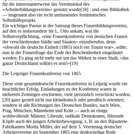
für die interessanterweise das Vereinslokal des
«Arbeiterbildungsvereins» genutzt wurde
[18]
- und eine Bibliothek
— insgesamt also ein recht umfassendes feministisches
Selbsthilfeprojekt.
Ein wichtiger Passus in der Satzung dieses Frauenbildungsvereins,
auf den es insbesondere für L. Otto ankam, war die
Selbstverpflichtung, «eine Frauenkonferenz von deutschen Frauen
der verschiedensten Städte und Staaten» einzuberufen, denn
«obwohl die deutsche Einheit (1865) noch ein Traum war», sollte;
nun in der Frauenfrage das Ende der Bescheidenheit eingeläutet
werden: Es ging nicht mehr nur um das Wirken in einer Stadt, «das
ganze Deutschland soll(te) es sein!»
[19]
Die Leipziger Frauenkonferenz von 1865
Diese erste gesamtdeutsche Frauenkonferenz in Leipzig wurde ein
beachtlicher Erfolg. Einladungen zu der Konferenz waren in
mehreren Zeitungen erschienen, viele persönlich verschickt worden,
[20]
ganz gezielt nicht nur kleindeutsch oder preußisch orientiert,
sondern in alle Richtungen des Deutschen Bundes, nach Wien,
Prag, München, Mannheim und Köln — auch an einige
wohlwollende Männer, Liberale, radikale Demokraten, führende
Köpfe auch der jungen Arbeiterbewegung, z. B. an den Bijouterie-
Fabrikanten Moritz Müller, der auf dem 3. Vereinstag deutscher
Arbeitervereine im September 1865 eine denkwürdige Rede