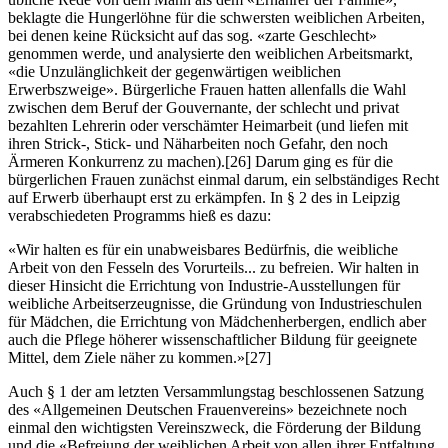
beklagte die Hungerlöhne für die schwersten weiblichen Arbeiten,
bei denen keine Rücksicht auf das sog. «zarte Geschlecht»
genommen werde, und analysierte den weiblichen Arbeitsmarkt,
«die Unzulänglichkeit der gegenwärtigen weiblichen
Erwerbszweige». Bürgerliche Frauen hatten allenfalls die Wahl
zwischen dem Beruf der Gouvernante, der schlecht und privat
bezahlten Lehrerin oder verschämter Heimarbeit (und liefen mit
ihren Strick-, Stick- und Näharbeiten noch Gefahr, den noch
Ärmeren Konkurrenz zu machen).
[26]
Darum ging es für die
bürgerlichen Frauen zunächst einmal darum, ein selbständiges Recht
auf Erwerb überhaupt erst zu erkämpfen. In § 2 des in Leipzig
verabschiedeten Programms hieß es dazu:
«Wir halten es für ein unabweisbares Bedürfnis, die weibliche
Arbeit von den Fesseln des Vorurteils... zu befreien. Wir halten in
dieser Hinsicht die Errichtung von Industrie-Ausstellungen für
weibliche Arbeitserzeugnisse, die Gründung von Industrieschulen
für Mädchen, die Errichtung von Mädchenherbergen, endlich aber
auch die Pflege höherer wissenschaftlicher Bildung für geeignete
Mittel, dem Ziele näher zu kommen.»
[27]
Auch § 1 der am letzten Versammlungstag beschlossenen Satzung
des «Allgemeinen Deutschen Frauenvereins» bezeichnete noch
einmal den wichtigsten Vereinszweck, die Förderung der Bildung
und die «Befreiung der weiblichen Arbeit von allen ihrer Entfaltung