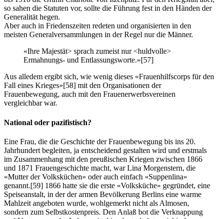
so sahen die Statuten vor, sollte die Führung fest in den Händen der
Generalität hegen.
Aber auch in Friedenszeiten redeten und organisierten in den
meisten Generalversammlungen in der Regel nur die Männer.
«Ihre Majestät> sprach zumeist nur <huldvolle>
Ermahnungs- und Entlassungsworte.»
[57]
Aus alledem ergibt sich, wie wenig dieses «Frauenhilfscorps für den
Fall eines Krieges»
[58]
mit den Organisationen der
Frauenbewegung, auch mit den Frauenerwerbsvereinen
vergleichbar war.
National oder pazifistisch?
Eine Frau, die die Geschichte der Frauenbewegung bis ins 20.
Jahrhundert begleiten, ja entscheidend gestalten wird und erstmals
im Zusammenhang mit den preußischen Kriegen zwischen 1866
und 1871 Frauengeschichte macht, war Lina Morgenstern, die
«Mutter der Volksküchen» oder auch einfach «Suppenlina»
genannt.
[59]
1866 hatte sie die erste «Volksküche» gegründet, eine
Speiseanstalt, in der der armen Bevölkerung Berlins eine warme
Mahlzeit angeboten wurde, wohlgemerkt nicht als Almosen,
sondern zum Selbstkostenpreis. Den Anlaß bot die Verknappung