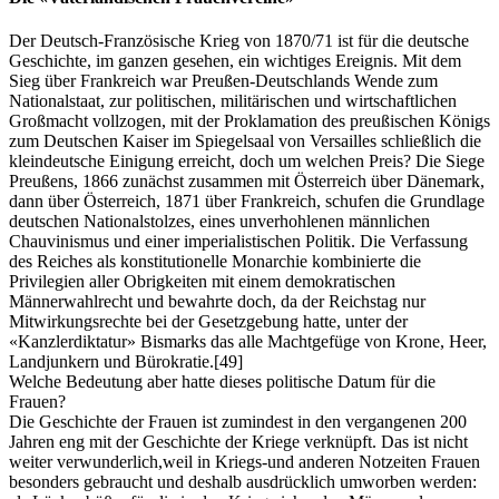
Der Deutsch-Französische Krieg von 1870/71 ist für die deutsche
Geschichte, im ganzen gesehen, ein wichtiges Ereignis. Mit dem
Sieg über Frankreich war Preußen-Deutschlands Wende zum
Nationalstaat, zur politischen, militärischen und wirtschaftlichen
Großmacht vollzogen, mit der Proklamation des preußischen Königs
zum Deutschen Kaiser im Spiegelsaal von Versailles schließlich die
kleindeutsche Einigung erreicht, doch um welchen Preis? Die Siege
Preußens, 1866 zunächst zusammen mit Österreich über Dänemark,
dann über Österreich, 1871 über Frankreich, schufen die Grundlage
deutschen Nationalstolzes, eines unverhohlenen männlichen
Chauvinismus und einer imperialistischen Politik. Die Verfassung
des Reiches als konstitutionelle Monarchie kombinierte die
Privilegien aller Obrigkeiten mit einem demokratischen
Männerwahlrecht und bewahrte doch, da der Reichstag nur
Mitwirkungsrechte bei der Gesetzgebung hatte, unter der
«Kanzlerdiktatur» Bismarks das alle Machtgefüge von Krone, Heer,
Landjunkern und Bürokratie.
[49]
Welche Bedeutung aber hatte dieses politische Datum für die
Frauen?
Die Geschichte der Frauen ist zumindest in den vergangenen 200
Jahren eng mit der Geschichte der Kriege verknüpft. Das ist nicht
weiter verwunderlich,weil in Kriegs-und anderen Notzeiten Frauen
besonders gebraucht und deshalb ausdrücklich umworben werden: