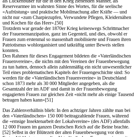
als Lückenbüßer für die in den Krieg ziehenden Männer, als
Reservearmee im wahrsten Sinne des Wortes, für die seelische
«Aufrüstung» und praktische Mobilmachung aller Kräfte — und
nicht nur «zum Charpiezupfen, Verwundete Pflegen, Kleidernähen
und Kochen für das Heer».
[50]
Trotzdem war gerade der 1870er Krieg keineswegs Schrittmacher
der Frauenemanzipation, ganz im Gegenteil, und dies, obwohl er
Frauen zum erstenmal so massenhaft mobilisierte und Frauen ihren
Patriotismus wohlorganisiert und tatkräftig unter Beweis stellen
konnten.
Den Rahmen für dieses Engagement bildeten die «Vaterländischen
Frauenvereine», die nichts mit den Vereinen der Frauenbewegung
zu tun hatten, dennoch allein zahlenmäßig ein nicht unwesentlicher
Teil eines problematischen Kapitels der Frauengeschichte sind: So
werden für die «Vaterländischen Frauenvereine» in Deutschland
schon 1873 mehr als 30 000 Mitglieder angegeben, als die
Gesamtzahl der im ADF und damit in der Frauenbewegung
engagierten Frauen zur gleichen Zeit «nicht mehr als einige Tausend
betragen haben kann»
[51]
Das Zahlenverhällnis blieb: In den achtziger Jahren zählte man bei
den «Vaterländischen» 150 000 beitragzahlende Frauen, während
die «emsige Insektenarbeit der Lokalvereine» (des ADF) allenfalls
12 000 Frauen im ganzen Deutschen Reich auf die Beine brachte.
[52]
Selbst in der Blütezeit der alten Frauenbewegung vor dem