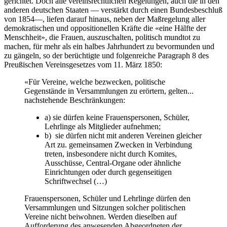
gerichtet. Doch alle vereinsrechtlichen Regelungen, auch die in den
anderen deutschen Staaten — verstärkt durch einen Bundesbeschluß
von 1854—, liefen darauf hinaus, neben der Maßregelung aller
demokratischen und oppositionellen Kräfte die «eine Hälfte der
Menschheit», die Frauen, auszuschalten, politisch mundtot zu
machen, für mehr als ein halbes Jahrhundert zu bevormunden und
zu gängeln, so der berüchtigte und folgenreiche Paragraph 8 des
Preußischen Vereinsgesetzes vom 11. März 1850:
«Für Vereine, welche bezwecken, politische
Gegenstände in Versammlungen zu erörtern, gelten...
nachstehende Beschränkungen:
a) sie dürfen keine Frauenspersonen, Schüler,
Lehrlinge als Mitglieder aufnehmen;
b) sie dürfen nicht mit anderen Vereinen gleicher
Art zu. gemeinsamen Zwecken in Verbindung
treten, insbesondere nicht durch Komites,
Ausschüsse, Central-Organe oder ähnliche
Einrichtungen oder durch gegenseitigen
Schriftwechsel (…)
Frauenspersonen, Schüler und Lehrlinge dürfen den
Versammlungen und Sitzungen solcher politischen
Vereine nicht beiwohnen. Werden dieselben auf
Aufforderung des anwesenden Abgeordneten der