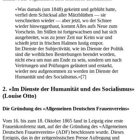
«Was damals (um 1848) gekeimt und geblüht hatte,
verfiel dem Schicksal aller Märzblüthen — sie
verschneiten wieder — aber jetzt, wo der Schnee
wieder hinweggethaut, kommt Alles aufs Neue zum
Vorschein. Im Stillen ist fortgewachsen und hat sich
ausgebreitet, was zu jener Zeit nur Keim war und
schießt jetzt in frischen Halmen lustig empor.
Im Dienste der Subjectivität, wie im Dienste der Politik
sind die weiblichen Bestrebungen beendet worden,
nicht etwa um nun am Ende zu sein, sondern um nach
Verirrungen und Prüfungen geläutert und erstarkt,
wieder neu aufgenommen zu werden im Dienste der
Humanität und des Socialismus.»
[7]
2. «Im Dienste der Humanität und des Socialismus»
(Louise Otto)
Die Gründung des «Allgemeinen Deutschen Frauenvereins»
Vom 16. bis zum 18. Oktober 1865 fand in Leipzig eine erste
Frauenkonferenz statt, auf der die Gründung des «Allgemeinen
Deutschen Frauenvereins» (ADF) beschlossen wurde. Dieses
Ereignis, das in der zeitgenössischen Presse Aufregung und