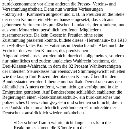
zurückgenommen: vor allem anderen die Presse-, Vereins- und
Versammlungsfreiheit. Denn nun wurden Verfassungen
«oktroyiert», Kammern aufgelöst und z. B. in Preußen an die Stelle
der ersten Kammer ein «Herrenhaus» eingesetzt, das sich aus
geborenen Vertretern des preußischen Landadels, der «Junker», und
aus vom Monarchen persönlich berufenen Mitgliedern
zusammensetzte. Da kein Gesetz in Preußen ohne seine
Zustimmung passieren konnte, bildete dieses «Herrenhaus» bis 1918
ein «Bollwerk des Konservatismus in Deutschland». Aber auch die
Vertreter der zweiten Kammer, des preußischen
Abgeordnetenhauses, wurden nicht durch ein allgemeines, sondern
nur männliches und zudem ungleiches Wahlrecht bestimmt, ein
Drei-Klassen-Wahlrecht, in dem die 82 Prozent Wahlberechtigten
der untersten Steuerklasse nur ebensoviel Stimmengewicht erhielten
wie die knapp fünf Prozent der obersten Klasse. Überall in den
Bundesstaaten wurden Liberale und radikale Demokraten aus den
öffentlichen Ämtern entfernt, wenn nicht gar verfolgt und in die
Emigration getrieben. Auf Bundesebene schließlich etablierten die
Regierungen einen «Reaktionsausschuß», ein bürokratisches und
polizeiliches Überwachungssystem und scheuten sich nicht, die in
der Paulskirche einmal feierlich verkündeten «Grundrechte der
Deutschen» ausdrücklich wieder aufzuheben.
«Der schöne Traum währte nicht lange — es kam die
Reaktion, es kamen die Kämpfe um die