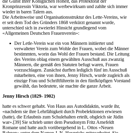
die Gunst Ihrer Königlichen Hoheit, das Protektorat der
Kronprinzessin Viktoria, war werbewirksam und zahlte sich immer
wieder in baren Talern aus.
Die Arbeitsweise und Organisationsstruktur des Lette-Vereins, wie
er seit dem Tod des Gründers 1868 verkürzt genannt wurde,
unterschied sich in zweierlei Hinsicht grundlegend vom
«Allgemeinen Deutschen Frauenverein»:
Der Letle-Verein war ein von Männern initiierter und
verwalteter Verein zum Wohle der Frauen, wobei die Männer
bestimmten, worin das Wohl der Frauen bestand. Die Leitung
des Vereins oblag einem gewählten Ausschuß aus zwanzig
Männern, die gemäß den Statuten befugt waren, Frauen
vorzuschlagen. Zunächst durften lediglich fünf im Ausschuß
mitarbeiten, eine von ihnen, Jenny Hirsch, wurde zugleich als
einzige Frau und Schriftführerin in den fünfköpfigen Vorstand
gewählt, das bedeutete, sie machte die ganze Arbeit.
Jenny Hirsch (1829- 1902)
hatte es schwer gehabt. Von Haus aus Autodidaktin, wurde ihr,
«nachdem sie ihre Lehrfähigkeit durch Probelektionen erwiesen
(hatte), die Erlaubnis zum Schulehalten erteilt, obgleich sie Jüdin
war».
[39]
Sie schrieb unter dem Pseudonym Fritz Arnefeldt
Romane und hatte auch vorübergehend in L. Ottos «Neuen
Bahnen» unter dem Namen J. N. Heynrichs mitgearbeitet. Sie