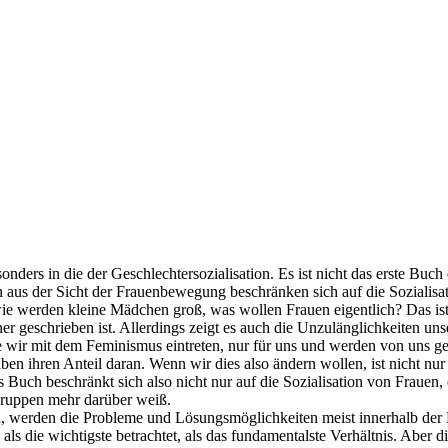
esonders in die der Geschlechtersozialisation. Es ist nicht das erste B
n aus der Sicht der Frauenbewegung beschränken sich auf die Sozialis
ie werden kleine Mädchen groß, was wollen Frauen eigentlich? Das ist 
er geschrieben ist. Allerdings zeigt es auch die Unzulänglichkeiten u
die wir mit dem Feminismus eintreten, nur für uns und werden von uns g
en ihren Anteil daran. Wenn wir dies also ändern wollen, ist nicht nur
Buch beschränkt sich also nicht nur auf die Sozialisation von Frauen,
ngruppen mehr darüber weiß.
 werden die Probleme und Lösungsmöglichkeiten meist innerhalb der 
s die wichtigste betrachtet, als das fundamentalste Verhältnis. Aber d