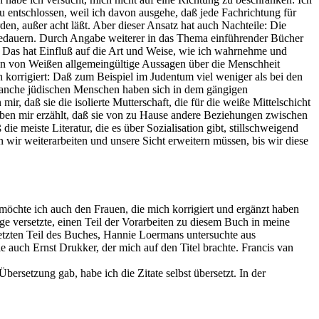
u entschlossen, weil ich davon ausgehe, daß jede Fachrichtung für
en, außer acht läßt. Aber dieser Ansatz hat auch Nachteile: Die
 Bedauern. Durch Angabe weiterer in das Thema einführender Bücher
. Das hat Einfluß auf die Art und Weise, wie ich wahrnehme und
urden von Weißen allgemeingültige Aussagen über die Menschheit
 korrigiert: Daß zum Beispiel im Judentum viel weniger als bei den
manche jüdischen Menschen haben sich in dem gängigen
, daß sie die isolierte Mutterschaft, die für die weiße Mittelschicht
haben mir erzählt, daß sie von zu Hause andere Beziehungen zwischen
ie meiste Literatur, die es über Sozialisation gibt, stillschweigend
wir weiterarbeiten und unsere Sicht erweitern müssen, bis wir diese
chte ich auch den Frauen, die mich korrigiert und ergänzt haben
ge versetzte, einen Teil der Vorarbeiten zu diesem Buch in meine
n letzten Teil des Buches, Hannie Loermans untersuchte aus
 auch Ernst Drukker, der mich auf den Titel brachte. Francis van
rsetzung gab, habe ich die Zitate selbst übersetzt. In der