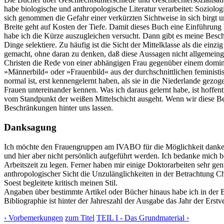
habe biologische und anthropologische Literatur verarbeitet: Soziolo
sich genommen die Gefahr einer verkürzten Sichtweise in sich birgt u
Breite geht auf Kosten der Tiefe. Damit dieses Buch eine Einführun
habe ich die Kürze auszugleichen versucht. Dann gibt es meine Besch
Dinge selektiere. Zu häufig ist die Sicht der Mittelklasse als die e
gemacht, ohne daran zu denken, daß diese Aussagen nicht allgemeingü
Christen die Rede von einer abhängigen Frau gegenüber einem domin
»Männerbild« oder »Frauenbild« aus der durchschnittlichen feministis
normal ist, erst kennengelernt haben, als sie in die Niederlande gez
Frauen untereinander kennen. Was ich daraus gelernt habe, ist hoffentl
vom Standpunkt der weißen Mittelschicht ausgeht. Wenn wir diese Bes
Beschränkungen hinter uns lassen.
Danksagung
Ich möchte den Frauengruppen am IVABO für die Möglichkeit danken,
und hier aber nicht persönlich aufgeführt werden. Ich bedanke mich b
Arbeitszeit zu legen. Ferner haben mir einige Doktorarbeiten sehr genü
anthropologischer Sicht die Unzulänglichkeiten in der Betrachtung C
Soest begleitete kritisch meinen Stil.
Angaben über bestimmte Artikel oder Bücher hinaus habe ich in der Bi
Bibliographie ist hinter der Jahreszahl der Ausgabe das Jahr der Ers
‹ Vorbemerkungen
zum Titel
TEIL I - Das Grundmaterial ›