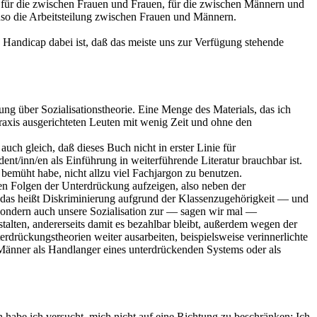
 für die zwischen Frauen und Frauen, für die zwischen Männern und
nso die Arbeitsteilung zwischen Frauen und Männern.
Handicap dabei ist, daß das meiste uns zur Verfügung stehende
ung über Sozialisationstheorie. Eine Menge des Materials, das ich
Praxis ausgerichteten Leuten mit wenig Zeit und ohne den
h gleich, daß dieses Buch nicht in erster Linie für
nt/inn/en als Einführung in weiterführende Literatur brauchbar ist.
 bemüht habe, nicht allzu viel Fachjargon zu benutzen.
len Folgen der Unterdrückung aufzeigen, also neben der
― das heißt Diskriminierung aufgrund der Klassenzugehörigkeit ― und
sondern auch unsere Sozialisation zur ― sagen wir mal ―
talten, andererseits damit es bezahlbar bleibt, außerdem wegen der
terdrückungstheorien weiter ausarbeiten, beispielsweise verinnerlichte
 Männer als Handlanger eines unterdrückenden Systems oder als
 habe ich versucht, mich nicht auf eine Richtung zu beschränken: Ich