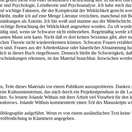
gie und Psychologie, Lerntheorie und Psychoanalyse. Ich habe mich daz
nd wichtige Faktoren, die der Komplexität der Wirklichkeit gerecht werd
g bleibt, mußte ich auf eine Menge Literatur verzichten, manchmal mit
ränkungen als Autorin. Ich bin weiß und stamme aus der Mittelschicht
inzig richtige Betrachtung der Wirklichkeit angesehen worden. Zu oft w
ltig sind, wenn sie Schwarze nicht einbeziehen. Regelmäßig werde ich
anten Mann sein kann. Nicht daß es dort keinen Sexismus gibt, aber 
chen Theorie nicht wiedererkennen können. Schwarze Frauen erzählen mir
ogen sind. Frauen aus der Arbeiterklasse oder bäuerlicher Abstammung 
ich in dieses Buch eingeflossen. Dennoch bleibt die Schwierigkeit, daß d
chränkungen erkennen, ist das Material brauchbar. Inzwischen werden 
 Teile dieses Materials vor einem Publikum auszuprobieren. Danken mö
eim Kultusministerium, das mich durch ein Projektstipendium in die La
tzt. So leistete Jolande Withuis mit ihrer Arbeit viel Vorarbeit für de
hodorows. Jolande Withuis kommentierte einen Teil des Manuskripts wie
bliographie aufgeführt. Wenn es von einem ausländischen Text keine Übe
tveröffentlichung in Klammern angegeben.