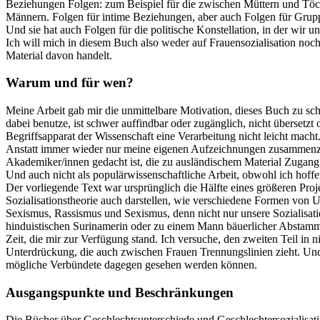
Beziehungen Folgen: zum Beispiel für die zwischen Müttern und Töc
Männern. Folgen für intime Beziehungen, aber auch Folgen für Grupp
Und sie hat auch Folgen für die politische Konstellation, in der wir u
Ich will mich in diesem Buch also weder auf Frauensozialisation no
Material davon handelt.
Warum und für wen?
Meine Arbeit gab mir die unmittelbare Motivation, dieses Buch zu schr
dabei benutze, ist schwer auffindbar oder zugänglich, nicht übersetz
Begriffsapparat der Wissenschaft eine Verarbeitung nicht leicht macht
Anstatt immer wieder nur meine eigenen Aufzeichnungen zusammenzukr
Akademiker/innen gedacht ist, die zu ausländischem Material Zugang h
Und auch nicht als populärwissenschaftliche Arbeit, obwohl ich hoffe
Der vorliegende Text war ursprünglich die Hälfte eines größeren Pro
Sozialisationstheorie auch darstellen, wie verschiedene Formen von
Sexismus, Rassismus und Sexismus, denn nicht nur unsere Sozialisat
hinduistischen Surinamerin oder zu einem Mann bäuerlicher Abstammung
Zeit, die mir zur Verfügung stand. Ich versuche, den zweiten Teil in 
Unterdrückung, die auch zwischen Frauen Trennungslinien zieht. Und 
mögliche Verbündete dagegen gesehen werden können.
Ausgangspunkte und Beschränkungen
Die Bücher über Geschlechtsunterschiede und Geschlechtersozialisati