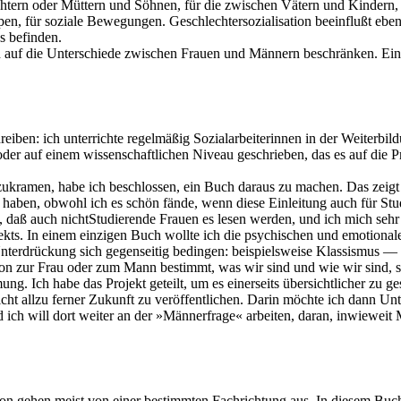
htern oder Müttern und Söhnen, für die zwischen Vätern und Kindern,
en, für soziale Bewegungen. Geschlechtersozialisation beeinflußt ebe
ns befinden.
ch auf die Unterschiede zwischen Frauen und Männern beschränken. Ein 
eiben: ich unterrichte regelmäßig Sozialarbeiterinnen in der Weiterbild
t oder auf einem wissenschaftlichen Niveau geschrieben, das es auf die 
.
amen, habe ich beschlossen, ein Buch daraus zu machen. Das zeigt auc
aben, obwohl ich es schön fände, wenn diese Einleitung auch für Stude
, daß auch nichtStudierende Frauen es lesen werden, und ich mich sehr
jekts. In einem einzigen Buch wollte ich die psychischen und emotiona
 Unterdrückung sich gegenseitig bedingen: beispielsweise Klassismus 
ion zur Frau oder zum Mann bestimmt, was wir sind und wie wir sind, 
. Ich habe das Projekt geteilt, um es einerseits übersichtlicher zu ges
nicht allzu ferner Zukunft zu veröffentlichen. Darin möchte ich dann Un
ich will dort weiter an der »Männerfrage« arbeiten, daran, inwieweit
on gehen meist von einer bestimmten Fachrichtung aus. In diesem Buch