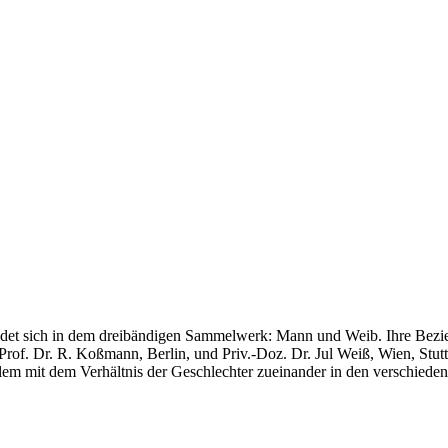
es findet sich in dem dreibändigen Sammelwerk: Mann und Weib. Ihre B
rof. Dr. R. Koßmann, Berlin, und Priv.-Doz. Dr. Jul Weiß, Wien, Stuttg
allem mit dem Verhältnis der Geschlechter zueinander in den verschiede