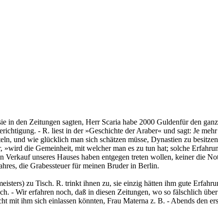
ie in den Zeitungen sagten, Herr Scaria habe 2000 Guldenfür den ganz
ichtigung. - R. liest in der »Geschichte der Araber« und sagt: Je meh
ütteln, und wie glücklich man sich schätzen müsse, Dynastien zu besitze
r, »wird die Gemeinheit, mit welcher man es zu tun hat; solche Erfahrun
en Verkauf unseres Hauses haben entgegen treten wollen, keiner die Not
hres, die Grabessteuer für meinen Bruder in Berlin.
sters) zu Tisch. R. trinkt ihnen zu, sie einzig hätten ihm gute Erfahr
ch. - Wir erfahren noch, daß in diesen Zeitungen, wo so fälschlich üb
cht mit ihm sich einlassen könnten, Frau Materna z. B. - Abends den e