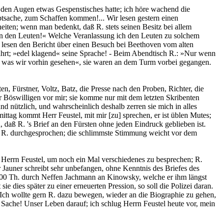
 den Augen etwas Gespenstisches hatte; ich höre wachend die
ptsache, zum Schaffen kommen!... Wir lesen gestern einen
ten; wenn man bedenkt, daß R. stets seinen Besitz bei allem
von den Leuten!« Welche Veranlassung ich den Leuten zu solchem
r lesen den Bericht über einen Besuch bei Beethoven vom alten
fährt; »edel klagend« seine Sprache! - Beim Abendtisch R.: »Nur wenn
wir, was wir vorhin gesehen«, sie waren an dem Turm vorbei gegangen.
, Fürstner, Voltz, Batz, die Presse nach den Proben, Richter, die
 Böswilligen vor mir; sie komme nur mit dem letzten Skribenten
nützlich, und wahrscheinlich deshalb zerren sie mich in alles
ittag kommt Herr Feustel, mit mir [zu] sprechen, er ist üblen Mutes;
 daß R. 's Brief an den Fürsten ohne jeden Eindruck geblieben ist.
it R. durchgesprochen; die schlimmste Stimmung weicht vor dem
u Herrn Feustel, um noch ein Mal verschiedenes zu besprechen; R.
 Jauner schreibt sehr unbefangen, ohne Kenntnis des Briefes des
t 100 Th. durch Neffen Jachmann an Kinowsky, welche er ihm längst
dies später zu einer erneuerten Pression, so soll die Polizei daran.
 Ich wollte gern R. dazu bewegen, wieder an die Biographie zu gehen,
r Sache! Unser Leben darauf; ich schlug Herrn Feustel heute vor, mein