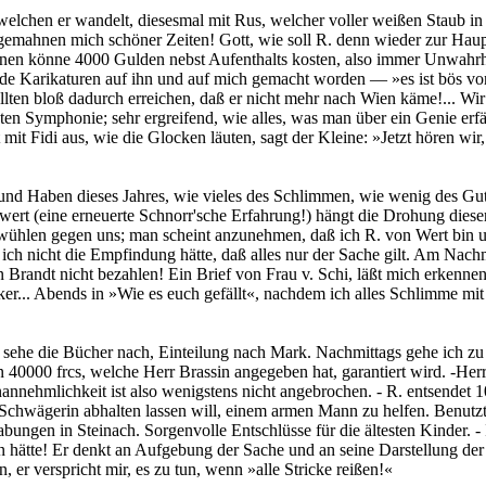
welchen er wandelt, diesesmal mit Rus, welcher voller weißen Staub in
 gemahnen mich schöner Zeiten! Gott, wie soll R. denn wieder zur Hau
nen könne 4000 Gulden nebst Aufenthalts kosten, also immer Unwahrhei
igende Karikaturen auf ihn und auf mich gemacht worden — »es ist bös 
ollten bloß dadurch erreichen, daß er nicht mehr nach Wien käme!... Wi
ten Symphonie; sehr ergreifend, wie alles, was man über ein Genie er
ht mit Fidi aus, wie die Glocken läuten, sagt der Kleine: »Jetzt hören 
nd Haben dieses Jahres, wie vieles des Schlimmen, wie wenig des Guten
rt (eine erneuerte Schnorr'sche Erfahrung!) hängt die Drohung dieser
ühlen gegen uns; man scheint anzunehmen, daß ich R. von Wert bin und 
ich nicht die Empfindung hätte, daß alles nur der Sache gilt. Am Nachm
Brandt nicht bezahlen! Ein Brief von Frau v. Schi, läßt mich erkennen,
er... Abends in »Wie es euch gefällt«, nachdem ich alles Schlimme m
h sehe die Bücher nach, Einteilung nach Mark. Nachmittags gehe ich z
40000 frcs, welche Herr Brassin angegeben hat, garantiert wird. -Herr
nannehmlichkeit ist also wenigstens nicht angebrochen. - R. entsende
hwägerin abhalten lassen will, einem armen Mann zu helfen. Benutzt sie 
bungen in Steinach. Sorgenvolle Entschlüsse für die ältesten Kinder. -
den hätte! Er denkt an Aufgebung der Sache und an seine Darstellung de
r verspricht mir, es zu tun, wenn »alle Stricke reißen!«