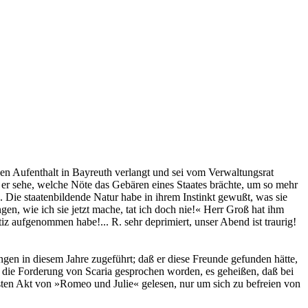
en Aufenthalt in Bayreuth verlangt und sei vom Verwaltungsrat
r er sehe, welche Nöte das Gebären eines Staates brächte, um so mehr
n. Die staatenbildende Natur habe in ihrem Instinkt gewußt, was sie
gen, wie ich sie jetzt mache, tat ich doch nie!« Herr Groß hat ihm
iz aufgenommen habe!... R. sehr deprimiert, unser Abend ist traurig!
ungen in diesem Jahre zugeführt; daß er diese Freunde gefunden hätte,
er die Forderung von Scaria gesprochen worden, es geheißen, daß bei
rsten Akt von »Romeo und Julie« gelesen, nur um sich zu befreien von