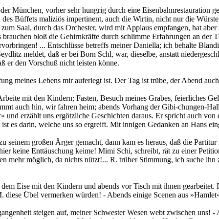
 oder München, vorher sehr hungrig durch eine Eisenbahnrestauration g
 des Büffets maliziös impertinent, auch die Wirtin, nicht nur die Würste
 zum Saal, durch das Orchester, wird mit Applaus empfangen, hat aber z
t: Es brauchen bloß die Gehirnkräfte durch schlimme Erfahrungen an der Tä
vorbringen! ... Entschlüsse betreffs meiner Daniella; ich behalte Blan
dlitz meldet, daß er bei Born Schl, war, dieselbe, anstatt niedergesch
 er den Vorschuß nicht leisten könne.
ung meines Lebens mir auferlegt ist. Der Tag ist trübe, der Abend auch.
rbeite mit den Kindern; Fasten, Besuch meines Grabes, feierliches Ge
mt auch hin, wir fahren heim; abends Vorhang der Gibi-chungen-Halle 
r« und erzählt uns ergötzliche Geschichten daraus. Er spricht auch von 
st es darin, welche uns so ergreift. Mit innigen Gedanken an Hans ein
e zu seinem großen Ärger gemacht, dann kam es heraus, daß die Partitu
ier keine Enttäuschung keime! Mimi Schi, schreibt, rät zu einer Petiti
en mehr möglich, da nichts nützt!... R. trüber Stimmung, ich suche ihn
dem Eise mit den Kindern und abends vor Tisch mit ihnen gearbeitet. R.
.M. diese Übel vermerken würden! - Abends einige Scenen aus »Hamlet
gangenheit steigen auf, meiner Schwester Wesen webt zwischen uns! - 