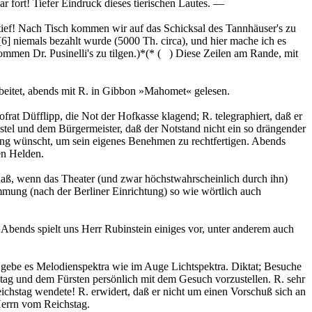
r fort! Tiefer Eindruck dieses tierischen Lautes. —
 tief! Nach Tisch kommen wir auf das Schicksal des Tannhäuser's zu
[6]
niemals bezahlt wurde (5000 Th. circa), und hier mache ich es
ommen Dr. Pusinelli's zu tilgen.)*(* ( ) Diese Zeilen am Rande, mit
arbeitet, abends mit R. in Gibbon »Mahomet« gelesen.
at Düfflipp, die Not der Hofkasse klagend; R. telegraphiert, daß er
ustel und dem Bürgermeister, daß der Notstand nicht ein so drängender
ung wünscht, um sein eigenes Benehmen zu rechtfertigen. Abends
hen Helden.
daß, wenn das Theater (und zwar höchstwahrscheinlich durch ihn)
mmung (nach der Berliner Einrichtung) so wie wörtlich auch
 Abends spielt uns Herr Rubinstein einiges vor, unter anderem auch
gebe es Melodienspektra wie im Auge Lichtspektra. Diktat; Besuche
hstag und dem Fürsten persönlich mit dem Gesuch vorzustellen. R. sehr
ichstag wendete! R. erwidert, daß er nicht um einen Vorschuß sich an
 Herrn vom Reichstag.