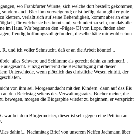
egangen, wo Frankfurter Würste, sich welche dort bestellt; gekommen,
, sondern auch Bier ihm verweigernd; er ist heftig, dann gibt er gute
u klettern, verläßt sich auf seine Behendigkeit, kommt aber an eine
tigkeit, für welche sie bestimmt sind, verhindert zu sein, um daß alle
dine im Haus. Wir beginnen den »Pilger«
[3]
von Lope, finden aber
lagen, freudig hoffnungsvoll gefunden, dieselbe hätte mir wohl schon
 R. und ich voller Sehnsucht, daß er an die Arbeit könnte!...
lübde, alles Schwere und Schlimme als gerecht dahin zu nehmen!...
ausgesucht. Einzig erheiternd die Beschäftigung mit diesen
dem Unterschiede, wenn plötzlich das christliche Wesen eintritt, der
geschlafen.
r nicht von ihm sei. Morgenandacht mit den Kindern -dann auf das Eis
on an den Reichstag seitens des Verwaltungsrates, Bucher meine, die
 zu bewegen, morgen die Biographie wieder zu beginnen, er verspricht
 war bei dem Bürgermeister, dieser ist sehr gegen eine Petition an
«.
Alles dahin!... Nachmittag Brief von unserem Neffen Jachmann über