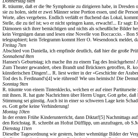
Donnerstag 6ten
R. träumte, daß er die 9te Symphonie zu dirigieren habe, in Dresden
sie zu holen, sieht er zwei Männer seine Portion essen, und die Person
Worte, alles vergebens. Endlich verläßt er fluchend das Lokal, kommt
Stelle, die zu tief ist; wo er nicht springen kann, erwacht!... Er sag
Dämonen sich ihrer bemächtigen und nichts als scheußliche Bilder her
kein Vergnügen daran und lesen eine Novelle von Boccaccio. - Bon Sey
telegraphiert; kein Telegramm kommt Herr O. Wesendonck meldet, daß
Freitag 7ten
Abschied von Daniella, ich empfinde deutlich, daß hier die große Prüf
Sonnabend 8ten
Hansen's Geburtstag; ich mache ihn zu einem Tag des Insichgehens! A
Zum Theater gewandert, oben Brandt und Brückners getroffen, R. kom
künstlerischen Dingen!... R. liest weiter in der »Geschichte der Arabe
Tod des h. Ferdinand's
[4]
wie rührend! Wie uns heimisch! Die Demut i
Sonntag 9ten
R. träumte von einem Tintenklecks, welchen er auf einer Partiturseit
mit ihnen. R. hat gute Nachrichten über Herrn Unger, Gott gebe, daß h
Stimmung sei günstig. Auch ist in einer so schweren Lage kein Schad
es. Gott gebe keine Verhinderung!
Montag 10ten
In der ersten Frühe Kinderunterricht, dann Diktat!
[5]
Nachmittags auf 
den Reichstag. R. schreibt an Hofrat Düfflipp, um anzufragen, ob S
Dienstag 11ten
Dieselbe Tagesordnung wie gestern, heiter wehmütige Bilder der Ver