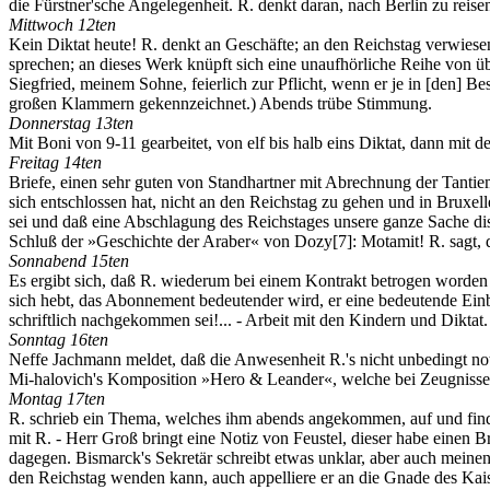
die Fürstner'sche Angelegenheit. R. denkt daran, nach Berlin zu reis
Mittwoch 12ten
Kein Diktat heute! R. denkt an Geschäfte; an den Reichstag verwiesen
sprechen; an dieses Werk knüpft sich eine unaufhörliche Reihe von übe
Siegfried, meinem Sohne, feierlich zur Pflicht, wenn er je in [den] 
großen Klammern gekennzeichnet.) Abends trübe Stimmung.
Donnerstag 13ten
Mit Boni von 9-11 gearbeitet, von elf bis halb eins Diktat, dann mit
Freitag 14ten
Briefe, einen sehr guten von Standhartner mit Abrechnung der Tantie
sich entschlossen hat, nicht an den Reichstag zu gehen und in Bruxel
sei und daß eine Abschlagung des Reichstages unsere ganze Sache di
Schluß der »Geschichte der Araber« von Dozy
[7]
: Motamit! R. sagt, 
Sonnabend 15ten
Es ergibt sich, daß R. wiederum bei einem Kontrakt betrogen worden
sich hebt, das Abonnement bedeutender wird, er eine bedeutende Einb
schriftlich nachgekommen sei!... - Arbeit mit den Kindern und Diktat.
Sonntag 16ten
Neffe Jachmann meldet, daß die Anwesenheit R.'s nicht unbedingt notw
Mi-halovich's Komposition »Hero & Leander«, welche bei Zeugnisse 
Montag 17ten
R. schrieb ein Thema, welches ihm abends angekommen, auf und find
mit R. - Herr Groß bringt eine Notiz von Feustel, dieser habe einen 
dagegen. Bismarck's Sekretär schreibt etwas unklar, aber auch meine
den Reichstag wenden kann, auch appelliere er an die Gnade des Kaise