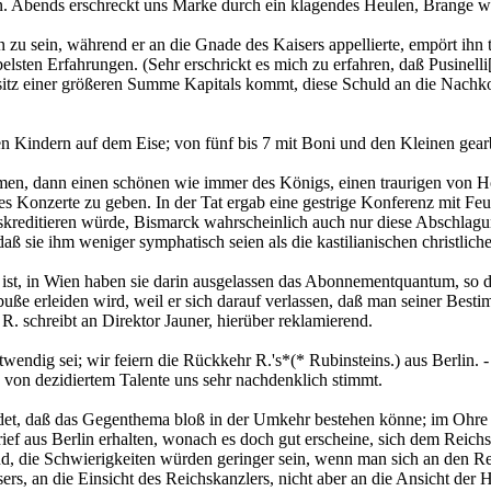
en. Abends erschreckt uns Marke durch ein klagendes Heulen, Brange wa
 zu sein, während er an die Gnade des Kaisers appellierte, empört ihn
lsten Erfahrungen. (Sehr erschrickt es mich zu erfahren, daß Pusinelli
Besitz einer größeren Summe Kapitals kommt, diese Schuld an die Nachk
 den Kindern auf dem Eise; von fünf bis 7 mit Boni und den Kleinen ge
men, dann einen schönen wie immer des Königs, einen traurigen von Hofr
les Konzerte zu geben. In der Tat ergab eine gestrige Konferenz mit Fe
skreditieren würde, Bismarck wahrscheinlich auch nur diese Abschlag
daß sie ihm weniger symphatisch seien als die kastilianischen christlic
 ist, in Wien haben sie darin ausgelassen das Abonnementquantum, so 
uße erleiden wird, weil er sich darauf verlassen, daß man seiner Besti
 R. schreibt an Direktor Jauner, hierüber reklamierend.
endig sei; wir feiern die Rückkehr R.'s*(* Rubinsteins.) aus Berlin. -
von dezidiertem Talente uns sehr nachdenklich stimmt.
et, daß das Gegenthema bloß in der Umkehr bestehen könne; im Ohre 
Brief aus Berlin erhalten, wonach es doch gut erscheine, sich dem Reic
nd, die Schwierigkeiten würden geringer sein, wenn man sich an den Re
rs, an die Einsicht des Reichskanzlers, nicht aber an die Ansicht der