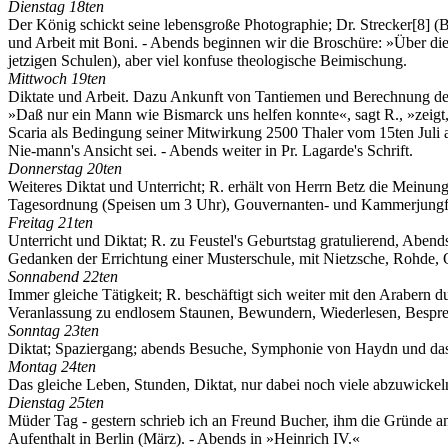
Dienstag 18ten
Der König schickt seine lebensgroße Photographie; Dr. Strecker
[8]
(B
und Arbeit mit Boni. - Abends beginnen wir die Broschüre: »Über die 
jetzigen Schulen), aber viel konfuse theologische Beimischung.
Mittwoch 19ten
Diktate und Arbeit. Dazu Ankunft von Tantiemen und Berechnung der 
»Daß nur ein Mann wie Bismarck uns helfen konnte«, sagt R., »zeigt, 
Scaria als Bedingung seiner Mitwirkung 2500 Thaler vom 15ten Juli ab 
Nie-mann's Ansicht sei. - Abends weiter in Pr. Lagarde's Schrift.
Donnerstag 20ten
Weiteres Diktat und Unterricht; R. erhält von Herrn Betz die Meinun
Tagesordnung (Speisen um 3 Uhr), Gouvernanten- und Kammerjungfe
Freitag 21ten
Unterricht und Diktat; R. zu Feustel's Geburtstag gratulierend, Abend
Gedanken der Errichtung einer Musterschule, mit Nietzsche, Rohde, 
Sonnabend 22ten
Immer gleiche Tätigkeit; R. beschäftigt sich weiter mit den Arabern 
Veranlassung zu endlosem Staunen, Bewundern, Wiederlesen, Besprechen,
Sonntag 23ten
Diktat; Spaziergang; abends Besuche, Symphonie von Haydn und das
Montag 24ten
Das gleiche Leben, Stunden, Diktat, nur dabei noch viele abzuwickeln
Dienstag 25ten
Müder Tag - gestern schrieb ich an Freund Bucher, ihm die Gründe an
Aufenthalt in Berlin (März). - Abends in »Heinrich IV.«