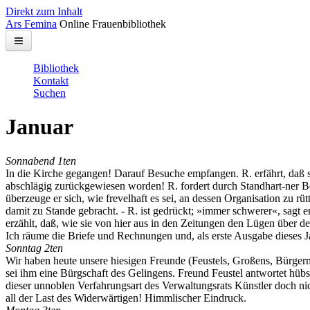
Direkt zum Inhalt
Ars Femina
Online Frauenbibliothek
Bibliothek
Kontakt
Suchen
Januar
Sonnabend 1ten
In die Kirche gegangen! Darauf Besuche empfangen. R. erfährt, daß s
abschlägig zurückgewiesen worden! R. fordert durch Standhart-ner Ber
überzeuge er sich, wie frevelhaft es sei, an dessen Organisation zu r
damit zu Stande gebracht. - R. ist gedrückt; »immer schwerer«, sagt e
erzählt, daß, wie sie von hier aus in den Zeitungen den Lügen über d
Ich räume die Briefe und Rechnungen und, als erste Ausgabe dieses Ja
Sonntag 2ten
Wir haben heute unsere hiesigen Freunde (Feustels, Großens, Bürgermei
sei ihm eine Bürgschaft des Gelingens. Freund Feustel antwortet hübs
dieser unnoblen Verfahrungsart des Verwaltungsrats Künstler doch ni
all der Last des Widerwärtigen! Himmlischer Eindruck.