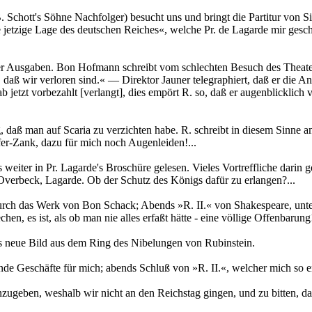
. Schott's Söhne Nachfolger) besucht uns und bringt die Partitur von Si
jetzige Lage des deutschen Reiches«, welche Pr. de Lagarde mir geschic
Ausgaben. Bon Hofmann schreibt vom schlechten Besuch des Theaters; ü
daß wir verloren sind.« — Direktor Jauner telegraphiert, daß er die An
jetzt vorbezahlt [verlangt], dies empört R. so, daß er augenblicklich v
g, daß man auf Scaria zu verzichten habe. R. schreibt in diesem Sinne
r-Zank, dazu für mich noch Augenleiden!...
s weiter in Pr. Lagarde's Broschüre gelesen. Vieles Vortreffliche dari
Overbeck, Lagarde. Ob der Schutz des Königs dafür zu erlangen?...
durch das Werk von Bon Schack; Abends »R. II.« von Shakespeare, unter
 es ist, als ob man nie alles erfaßt hätte - eine völlige Offenbarung! 
 neue Bild aus dem Ring des Nibelungen von Rubinstein.
de Geschäfte für mich; abends Schluß von »R. II.«, welcher mich so er
zugeben, weshalb wir nicht an den Reichstag gingen, und zu bitten, da