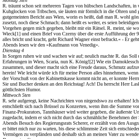
Montag 3ten
R. träumt schon seit mehreren Tagen von hübschen Landschaften, in 
Kuhglocken von Tribschen, sie läuten mir förmlich in die Ohren und
gutgemeinten Bericht aus Wien, worin es heißt, daß man R. wohl gön
zusetzt, noch diese Schmach; dann heißt es weiter, es seien beleid
Vorgehen gegen mich gegeben, bleibt mir ein Rätsel. R. meint, sie w
Wieck
[1]
und einen Brief von Czerny über die erste Aufführung der 9
alles bricht und kracht, geht Richard Wagner einst befrackt.« - Er ge
Abends lesen wir den »Kaufmann von Venedig«.
Dienstag 4
In Sorgen ruhen wir und wachen wir auf; neulich machte R. das Soll u
Erfahrungen in Wien, Scaria, nun K. König!
[2]
Wie ein Damoklesschwe
zusammen, und dieser macht sich eine Freude daraus, Schmutz aufzuw
herein! Wie leicht würde ich für meine Person alles hinnehmen, wenn 
der Vorschuß von der Kabinettskasse kommt nicht an, er konnte Herrn 
Sie und Bucher denken an den Reichstag! Ach! Da herrscht Herr Lask
göttlichsten Humor.
Mittwoch 5ten
R. sehr aufgeregt, keine Nachrichten von nirgendswo zu erhalten! Ic
entschließt sich nach Brüssel zu Konzerten, wenn ihm die Summe von 
Finanz-Prokurators, Tannhäuser wird weiter gegeben, die äußerste U
zugedacht, indem er sich nicht durch das schmähliche Benehmen der Sc
Abends Besuch des Regierungsrats Scherer, er erzählt von den Ausgra
er bittet mich nur zu warten, bis diese schlimmste Zeit sich entschie
Vermögen zu verpfänden und deshalb sich an meinen Vater zu wenden, e