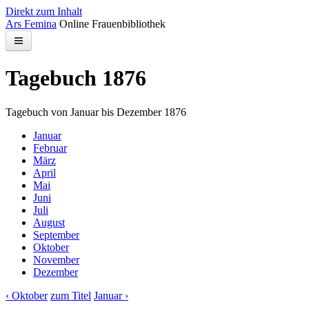
Direkt zum Inhalt
Ars Femina
Online Frauenbibliothek
Bibliothek
Tagebuch 1876
Kontakt
Tagebuch von Januar bis Dezember 1876
Suchen
Januar
Februar
März
April
Mai
Juni
Juli
August
September
Oktober
November
Dezember
‹ Oktober
zum Titel
Januar ›