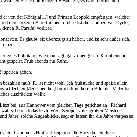
h. Zwischen Probe und Konzert Besuche. (Zwischen Probe und
d er von der Königin
[11]
und Prinzen Leopold empfangen, welcher
ht mit dem äußeren Bau stimmen; und selbst die schönen van Dycks,
denen R. Parsifal vorliest.
zerten. Er glaubt, sie überzeugt zu haben, und ist sehr außer sich,
usammen.
 erregtes Publikum, wie man sagt, ganz unenglisch. R. mit einem
nt gespeist. Früh abends zur Ruhe.
2]
speisen gehen.
ezahlen muß! R. ist nicht wohl. Ich frühstücke und speise allein
us schlechten Menschen liegt für mich in diesem Bild; der Maler hat
liches ausdrücken wollte.
 Liszt bei, aus Hannover vom gleichen Tage gerichtet an »Richard
; wahrscheinlich das letzte Werk Semper's, des großen Meisters!
und Jahre, solche Augenblicke, sagt er, lassen ihn die Jahre vergessen.
y, der Canonicus Hartford zeigt mir alle Einzelheiten dieses