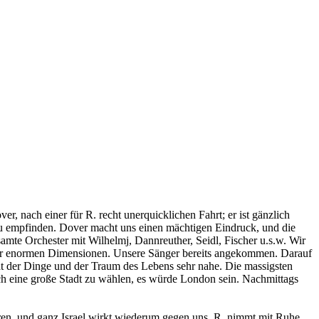
nach einer für R. recht unerquicklichen Fahrt; er ist gänzlich
u empfinden. Dover macht uns einen mächtigen Eindruck, und die
mte Orchester mit Wilhelmj, Dannreuther, Seidl, Fischer u.s.w. Wir
z der enormen Dimensionen. Unsere Sänger bereits angekommen. Darauf
lität der Dinge und der Traum des Lebens sehr nahe. Die massigsten
h eine große Stadt zu wählen, es würde London sein. Nachmittags
hren, und ganz Israel wirkt wiederum gegen uns. R. nimmt mit Ruhe,