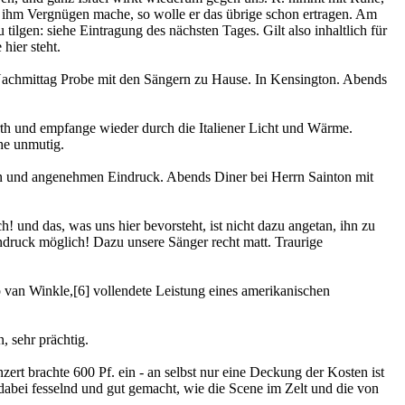
as ihm Vergnügen mache, so wolle er das übrige schon ertragen. Am
ilgen: siehe Eintragung des nächsten Tages. Gilt also inhaltlich für
hier steht.
Am Nachmittag Probe mit den Sängern zu Hause. In Kensington. Abends
h und empfange wieder durch die Italiener Licht und Wärme.
he unmutig.
en und angenehmen Eindruck. Abends Diner bei Herrn Sainton mit
! und das, was uns hier bevorsteht, ist nicht dazu angetan, ihn zu
ndruck möglich! Dazu unsere Sänger recht matt. Traurige
p van Winkle,
[6]
vollendete Leistung eines amerikanischen
 sehr prächtig.
zert brachte 600 Pf. ein - an selbst nur eine Deckung der Kosten ist
dabei fesselnd und gut gemacht, wie die Scene im Zelt und die von