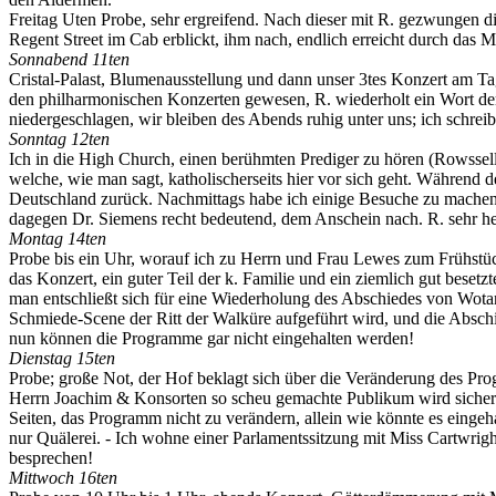
Freitag Uten Probe, sehr ergreifend. Nach dieser mit R. gezwungen 
Regent Street im Cab erblickt, ihm nach, endlich erreicht durch das 
Sonnabend 11ten
Cristal-Palast, Blumenausstellung und dann unser 3tes Konzert am T
den philharmonischen Konzerten gewesen, R. wiederholt ein Wort der K
niedergeschlagen, wir bleiben des Abends ruhig unter uns; ich schreib
Sonntag 12ten
Ich in die High Church, einen berühmten Prediger zu hören (Rowssell!
welche, wie man sagt, katholischerseits hier vor sich geht. Während
Deutschland zurück. Nachmittags habe ich einige Besuche zu machen, 
dagegen Dr. Siemens recht bedeutend, dem Anschein nach. R. sehr hei
Montag 14ten
Probe bis ein Uhr, worauf ich zu Herrn und Frau Lewes zum Frühstück
das Konzert, ein guter Teil der k. Familie und ein ziemlich gut bese
man entschließt sich für eine Wiederholung des Abschiedes von Wota
Schmiede-Scene der Ritt der Walküre aufgeführt wird, und die Abschie
nun können die Programme gar nicht eingehalten werden!
Dienstag 15ten
Probe; große Not, der Hof beklagt sich über die Veränderung des Prog
Herrn Joachim & Konsorten so scheu gemachte Publikum wird sicherlic
Seiten, das Programm nicht zu verändern, allein wie könnte es eingeh
nur Quälerei. - Ich wohne einer Parlamentssitzung mit Miss Cartwrigh
besprechen!
Mittwoch 16ten