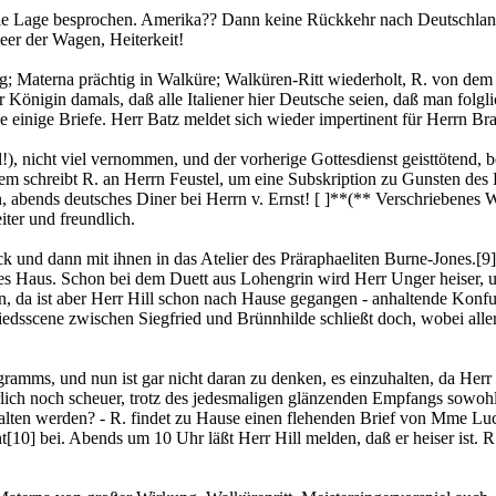
die Lage besprochen. Amerika?? Dann keine Rückkehr nach Deutschland
Meer der Wagen, Heiterkeit!
ag; Materna prächtig in Walküre; Walküren-Ritt wiederholt, R. von de
önigin damals, daß alle Italiener hier Deutsche seien, daß man folgli
e einige Briefe. Herr Batz meldet sich wieder impertinent für Herrn Bra
), nicht viel vernommen, und der vorherige Gottesdienst geisttötend, be
 dem schreibt R. an Herrn Feustel, um eine Subskription zu Gunsten de
abends deutsches Diner bei Herrn v. Ernst! [ ]**(** Verschriebenes W
ter und freundlich.
 und dann mit ihnen in das Atelier des Präraphaeliten Burne-Jones.
[9]
tztes Haus. Schon bei dem Duett aus Lohengrin wird Herr Unger heiser, 
n, da ist aber Herr Hill schon nach Hause gegangen - anhaltende Konf
dsscene zwischen Siegfried und Brünnhilde schließt doch, wobei allerd
ramms, und nun ist gar nicht daran zu denken, es einzuhalten, da Herr 
h noch scheuer, trotz des jedesmaligen glänzenden Empfangs sowohl R.'
alten werden? - R. findet zu Hause einen flehenden Brief von Mme Lucca
t
[10]
bei. Abends um 10 Uhr läßt Herr Hill melden, daß er heiser ist.