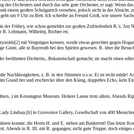
ang des Orchesters und durch das sehr gute Orchester, er sagt: Wenn d
it einem großen Schrägstrich versehen, jedoch nicht in der Absicht, zu t
und geht um 9 Uhr zu Bett. Ich schreibe an Freund Groß, wie unsere Sache 
der in der Frühe), wie schon gemeldet zur großen Zufriedenheit R.'s. 
 R. Lehmann, Wilhelmj, Richter etc.
Reynolds
[2]
mit Vergnügen kennen, werde etwas gerechter gegen Hogart
e Gäste, alle in Bayreuth bei den Spielen gewesen. R. über die Besuc
er berühmten Dichterin,, Bekanntschaft gemacht; sie macht einen edl
ie Nachlässigkeiten, z. B. in den Stimmen u.s.w. Er ist recht müde! Ach
im Grand tier und erschrecke über den Klang, doppeltes Echo, kein Ei
hers. ) im Kensington Museum. Heitere Laune trotz allem. Abends Ri
 Lady Lindsay,
[6]
in Grosvenor Gallery, Gesellschaft von 400 Menschen,
 ahnen konnte; die Herrn H. und E. stehen am Bankerott! Das letzte Kon
. Abends in R. III. mit R. gegangen; nicht gute Truppe, doch einiges 