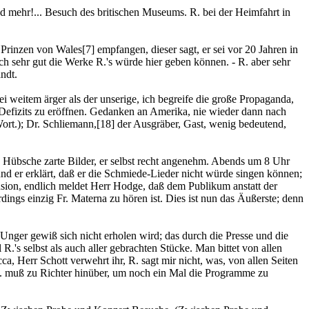
 mehr!... Besuch des britischen Museums. R. bei der Heimfahrt in
m Prinzen von Wales
[7]
empfangen, dieser sagt, er sei vor 20 Jahren in
ch sehr gut die Werke R.'s würde hier geben können. - R. aber sehr
ndt.
i weitem ärger als der unserige, ich begreife die große Propaganda,
s Defizits zu eröffnen. Gedanken an Amerika, nie wieder dann nach
ort.); Dr. Schliemann,
[18]
der Ausgräber, Gast, wenig bedeutend,
Hübsche zarte Bilder, er selbst recht angenehm. Abends um 8 Uhr
und er erklärt, daß er die Schmiede-Lieder nicht würde singen können;
usion, endlich meldet Herr Hodge, daß dem Publikum anstatt der
ings einzig Fr. Materna zu hören ist. Dies ist nun das Äußerste; denn
Unger gewiß sich nicht erholen wird; das durch die Presse und die
s selbst als auch aller gebrachten Stücke. Man bittet von allen
, Herr Schott verwehrt ihr, R. sagt mir nicht, was, von allen Seiten
 R. muß zu Richter hinüber, um noch ein Mal die Programme zu