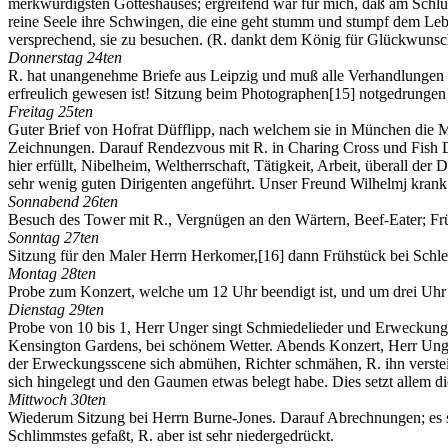
merkwürdigsten Gotteshauses; ergreifend war für mich, daß am Schluß 
reine Seele ihre Schwingen, die eine geht stumm und stumpf dem Leben
versprechend, sie zu besuchen. (R. dankt dem König für Glückwuns
Donnerstag 24ten
R. hat unangenehme Briefe aus Leipzig und muß alle Verhandlungen do
erfreulich gewesen ist! Sitzung beim Photographen
[15]
notgedrungen!
Freitag 25ten
Guter Brief von Hofrat Düfflipp, nach welchem sie in München die M
Zeichnungen. Darauf Rendezvous mit R. in Charing Cross und Fish Din
hier erfüllt, Nibelheim, Weltherrschaft, Tätigkeit, Arbeit, überall de
sehr wenig guten Dirigenten angeführt. Unser Freund Wilhelmj krank
Sonnabend 26ten
Besuch des Tower mit R., Vergnügen an den Wärtern, Beef-Eater; F
Sonntag 27ten
Sitzung für den Maler Herrn Herkomer,
[16]
dann Frühstück bei Schle
Montag 28ten
Probe zum Konzert, welche um 12 Uhr beendigt ist, und um drei Uhr 
Dienstag 29ten
Probe von 10 bis 1, Herr Unger singt Schmiedelieder und Erweckung
Kensington Gardens, bei schönem Wetter. Abends Konzert, Herr Unger br
der Erweckungsscene sich abmühen, Richter schmähen, R. ihn verstei
sich hingelegt und den Gaumen etwas belegt habe. Dies setzt allem di
Mittwoch 30ten
Wiederum Sitzung bei Herrn Burne-Jones. Darauf Abrechnungen; es ste
Schlimmstes gefaßt, R. aber ist sehr niedergedrückt.