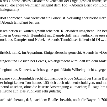
des Gottesdienstes Elisabeth's Gebet auf der Orgel gespielt wurde; sch
 zu, die andre weiht sich singend dem Tod! - Abends Brief von Loldi, w
chtelegramm).
rt abbrechen, was vielleicht ein Glück ist. Vorläufig aber bleibt Herr
 Abends Empfang bei uns.
aschinerien zu kaufen gewillt scheinen. R. erwidert umgehend. Ich be
er in Greenwich. Heimfahrt mit Dampfschiff, sehr geglückt, graues mil
r Druck des Dampfes und Nebel. - Abends Tannhäuser italienisch! O! ... 
.
rühstück mit R. im Aquarium. Einige Besuche gemacht. Abends in »Do
singers und Besuch bei Lewes, wo abgemacht wird, daß ich dem Maler 
beginnt das Konzert, welches ganz gut abläuft; Wilhelmj nicht zugege
sscene von Brünnhilde recht gut; nach der Probe Sitzung bei Herrn B
ingt keinen Ton heraus, läßt sich auch nicht entschuldigen, und mit de
nernd ansehen, ohne die leiseste Anstrengung zu machen; R. sagt ihm
e Krone auf. Das Publikum sehr gutartig.
llt sich heraus, daß, nachdem R. alles bezahlt, noch für Bayreuth 700