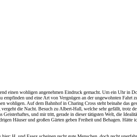
end einen wohligen angenehmen Eindruck gemacht. Um ein Uhr in Dover, 
 zu empfinden und eine Art von Vergnügen an der ungewohnten Fahrt z
nen wohligen. Auf dem Bahnhof in Charing Cross steht beinahe das gesa
vergeht die Nacht. Besuch zu Albert-Hall, welche sehr gefällt, trot
 Geisterhaftes, und mir tritt, gerade in dieser tätigsten Welt, die Idea
drigen Häuser und großen Gärten geben Freiheit und Behagen. Hätte ic
s hier; H. und Essex scheinen recht gute Menschen, doch recht unerfa