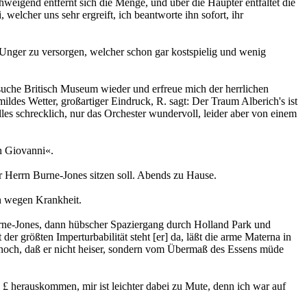
weigend entfernt sich die Menge, und über die Häupter entfaltet die
elcher uns sehr ergreift, ich beantworte ihn sofort, ihr
 Unger zu versorgen, welcher schon gar kostspielig und wenig
suche Britisch Museum wieder und erfreue mich der herrlichen
des Wetter, großartiger Eindruck, R. sagt: Der Traum Alberich's ist
alles schrecklich, nur das Orchester wundervoll, leider aber von einem
n Giovanni«.
Herrn Burne-Jones sitzen soll. Abends zu Hause.
n wegen Krankheit.
urne-Jones, dann hübscher Spaziergang durch Holland Park und
r größten Imperturbabilität steht [er] da, läßt die arme Materna in
 noch, daß er nicht heiser, sondern vom Übermaß des Essens müde
 £ herauskommen, mir ist leichter dabei zu Mute, denn ich war auf