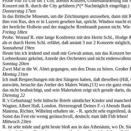
Probe von 10 Uhr bis 1 Uhr, abends Konzert, Götterdämmerung mit M
Konzert mit R. durch die City gefahren.)*(* Nachträglich eingefügt.)
Donnerstag 17ten
In das Britische Museum, um die Zeichnungen anzusehen, dann mit 
ihm von Rus, den er in Luzern gesehen hat, spricht. Windsor macht e
der herrliche Holbein und der magische Rembrandt passen nicht. Wie an
Freitag 18ten
Probe. Worauf R. eine lange Konferenz mit den Herrn Schl., Hodge & E
als er durch Herrn Schl. erfährt, daß anstatt 3 nur 2 Konzerte mögli
Sonnabend 19ten
Heute bin ich leidend und muß mir Gewalt antun, um das Konzert bes
Lorbeerkranz gekrönt, Anrede des Orchesters und nicht endenwollend
Sonntag 20ten
Zwei Mal in die W. Abtei gegangen, um den Dean zu hören. Großer Ein
Montag 21ten
Ich muß Besprechungen mit den Sängern haben, daß dieselben (Hill, G
auswärts, besuche das Atelier des Malers Watts,
[13]
wo ein ganz ersta
das nicht beabsichtigt, und sein Malertalent zeigt sich gerade darin, d
Dienstag 22
R.'s Geburtstag! Sehr hübsche Briefe sämtlicher Kinder und mancherle
Wagner, Albert Hall, London. Herzensgruß Deines F.«) Abends Banke
Materna, Richter, Wilhelmj erhalten sie. - R. spricht sehr ergreifend,
Sonst das Fest ein wenig geräuschvoll, deutsch; man läßt Fidi leben!
Mittwoch 23ten
R. ist sehr müde und geht heute bloß aus in das Athenäum, wo Dr. Siem