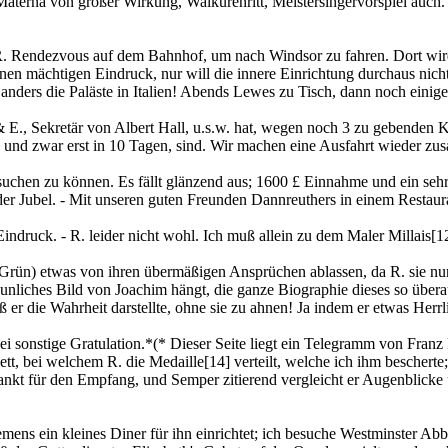
aterna von großer Wirkung, Walkürenritt, Meistersingervorspiel auc
R. Rendezvous auf dem Bahnhof, um nach Windsor zu fahren. Dort wir
inen mächtigen Eindruck, nur will die innere Einrichtung durchaus nic
ders die Paläste in Italien! Abends Lewes zu Tisch, dann noch einige, 
., Sekretär von Albert Hall, u.s.w. hat, wegen noch 3 zu gebenden Kon
ch, und zwar erst in 10 Tagen, sind. Wir machen eine Ausfahrt wieder z
uchen zu können. Es fällt glänzend aus; 1600 £ Einnahme und ein sehr
er Jubel. - Mit unseren guten Freunden Dannreuthers in einem Restaura
druck. - R. leider nicht wohl. Ich muß allein zu dem Maler Millais
[1
rün) etwas von ihren übermäßigen Ansprüchen ablassen, da R. sie nun b
unliches Bild von Joachim hängt, die ganze Biographie dieses so übera
aß er die Wahrheit darstellte, ohne sie zu ahnen! Ja indem er etwas Herr
i sonstige Gratulation.*(* Dieser Seite liegt ein Telegramm von Franz
tt, bei welchem R. die Medaille
[14]
verteilt, welche ich ihm bescherte
 dankt für den Empfang, und Semper zitierend vergleicht er Augenblicke 
ens ein kleines Diner für ihn einrichtet; ich besuche Westminster Abbe