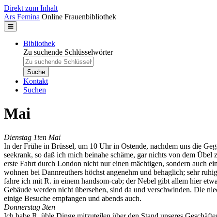
Direkt zum Inhalt
Ars Femina
Online Frauenbibliothek
Bibliothek
Zu suchende Schlüsselwörter
Kontakt
Suchen
Mai
Dienstag 1ten Mai
In der Frühe in Brüssel, um 10 Uhr in Ostende, nachdem uns die Geg
seekrank, so daß ich mich beinahe schäme, gar nichts von dem Übel
erste Fahrt durch London nicht nur einen mächtigen, sondern auch ei
wohnen bei Dannreuthers höchst angenehm und behaglich; sehr ruhig 
fahre ich mit R. in einem handsom-cab; der Nebel gibt allem hier etwas
Gebäude werden nicht übersehen, sind da und verschwinden. Die nie
einige Besuche empfangen und abends auch.
Donnerstag 3ten
Ich habe R. üble Dinge mitzuteilen über den Stand unseres Geschäfte