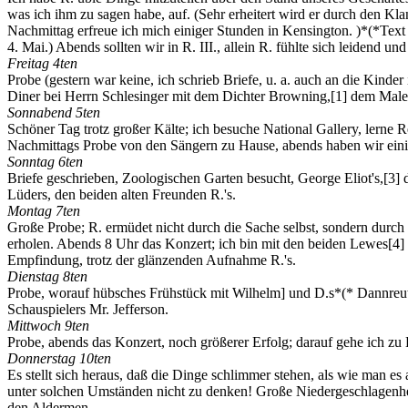
was ich ihm zu sagen habe, auf. (Sehr erheitert wird er durch den Kl
Nachmittag erfreue ich mich einiger Stunden in Kensington. )*(*Text m
4. Mai.) Abends sollten wir in R. III., allein R. fühlte sich leidend 
Freitag 4ten
Probe (gestern war keine, ich schrieb Briefe, u. a. auch an die Kin
Diner bei Herrn Schlesinger mit dem Dichter Browning,
[1]
dem Maler
Sonnabend 5ten
Schöner Tag trotz großer Kälte; ich besuche National Gallery, lerne 
Nachmittags Probe von den Sängern zu Hause, abends haben wir einig
Sonntag 6ten
Briefe geschrieben, Zoologischen Garten besucht, George Eliot's,
[3]
d
Lüders, den beiden alten Freunden R.'s.
Montag 7ten
Große Probe; R. ermüdet nicht durch die Sache selbst, sondern durch d
erholen. Abends 8 Uhr das Konzert; ich bin mit den beiden Lewes
[4]
Empfindung, trotz der glänzenden Aufnahme R.'s.
Dienstag 8ten
Probe, worauf hübsches Frühstück mit Wilhelm] und D.s*(* Dannreut
Schauspielers Mr. Jefferson.
Mittwoch 9ten
Probe, abends das Konzert, noch größerer Erfolg; darauf gehe ich zu
Donnerstag 10ten
Es stellt sich heraus, daß die Dinge schlimmer stehen, als wie man es
unter solchen Umständen nicht zu denken! Große Niedergeschlagenheit
den Aldermen.