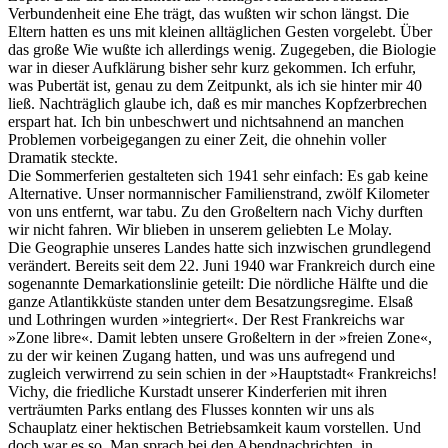
Verbundenheit eine Ehe trägt, das wußten wir schon längst. Die
Eltern hatten es uns mit kleinen alltäglichen Gesten vorgelebt. Über
das große Wie wußte ich allerdings wenig. Zugegeben, die Biologie
war in dieser Aufklärung bisher sehr kurz gekommen. Ich erfuhr,
was Pubertät ist, genau zu dem Zeitpunkt, als ich sie hinter mir 40
ließ. Nachträglich glaube ich, daß es mir manches Kopfzerbrechen
erspart hat. Ich bin unbeschwert und nichtsahnend an manchen
Problemen vorbeigegangen zu einer Zeit, die ohnehin voller
Dramatik steckte.
Die Sommerferien gestalteten sich 1941 sehr einfach: Es gab keine
Alternative. Unser normannischer Familienstrand, zwölf Kilometer
von uns entfernt, war tabu. Zu den Großeltern nach Vichy durften
wir nicht fahren. Wir blieben in unserem geliebten Le Molay.
Die Geographie unseres Landes hatte sich inzwischen grundlegend
verändert. Bereits seit dem 22. Juni 1940 war Frankreich durch eine
sogenannte Demarkationslinie geteilt: Die nördliche Hälfte und die
ganze Atlantikküste standen unter dem Besatzungsregime. Elsaß
und Lothringen wurden »integriert«. Der Rest Frankreichs war
»Zone libre«. Damit lebten unsere Großeltern in der »freien Zone«,
zu der wir keinen Zugang hatten, und was uns aufregend und
zugleich verwirrend zu sein schien in der »Hauptstadt« Frankreichs!
Vichy, die friedliche Kurstadt unserer Kinderferien mit ihren
verträumten Parks entlang des Flusses konnten wir uns als
Schauplatz einer hektischen Betriebsamkeit kaum vorstellen. Und
doch war es so. Man sprach bei den Abendnachrichten, in