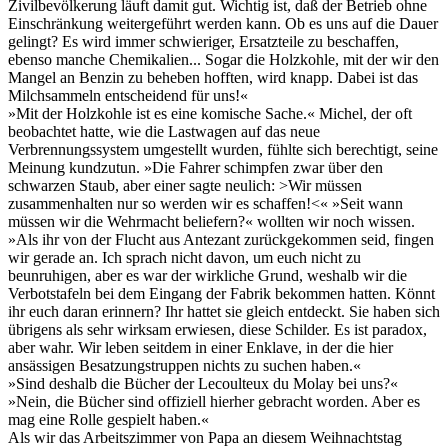
Zivilbevölkerung läuft damit gut. Wichtig ist, daß der Betrieb ohne
Einschränkung weitergeführt werden kann. Ob es uns auf die Dauer
gelingt? Es wird immer schwieriger, Ersatzteile zu beschaffen,
ebenso manche Chemikalien... Sogar die Holzkohle, mit der wir den
Mangel an Benzin zu beheben hofften, wird knapp. Dabei ist das
Milchsammeln entscheidend für uns!«
»Mit der Holzkohle ist es eine komische Sache.« Michel, der oft
beobachtet hatte, wie die Lastwagen auf das neue
Verbrennungssystem umgestellt wurden, fühlte sich berechtigt, seine
Meinung kundzutun. »Die Fahrer schimpfen zwar über den
schwarzen Staub, aber einer sagte neulich: >Wir müssen
zusammenhalten nur so werden wir es schaffen!<« »Seit wann
müssen wir die Wehrmacht beliefern?« wollten wir noch wissen.
»Als ihr von der Flucht aus Antezant zurückgekommen seid, fingen
wir gerade an. Ich sprach nicht davon, um euch nicht zu
beunruhigen, aber es war der wirkliche Grund, weshalb wir die
Verbotstafeln bei dem Eingang der Fabrik bekommen hatten. Könnt
ihr euch daran erinnern? Ihr hattet sie gleich entdeckt. Sie haben sich
übrigens als sehr wirksam erwiesen, diese Schilder. Es ist paradox,
aber wahr. Wir leben seitdem in einer Enklave, in der die hier
ansässigen Besatzungstruppen nichts zu suchen haben.«
»Sind deshalb die Bücher der Lecoulteux du Molay bei uns?«
»Nein, die Bücher sind offiziell hierher gebracht worden. Aber es
mag eine Rolle gespielt haben.«
Als wir das Arbeitszimmer von Papa an diesem Weihnachtstag