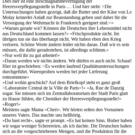
Dies hier ist eine Beschlagnahmeverfügung der
Heeresverpflegungsstelle in Paris .. . Und hier steht: >Die
Untersuchungen haben gezeigt, daß die Butter und der Käse von Le
Molay keinerlei Anlaß zur Beanstandung geben und daher für die
Versorgung der Wehrmacht in Frankreich geeignet sind.<«
»Warum gerade wir? Können die Deutschen ihre Lebensmittel nicht
aus Deutschland kommen lassen?« »Frischprodukte nicht. Im
übrigen tun sie das überhaupt nicht. Wir haben eben den Krieg
verloren. Schöne Worte ändern leider nichts daran. Daß wir es sein
müssen, die dafür geradestehen, ist allerdings schlimm.«
»Nur weil ihr zu gut arbeitet!«
»Daran werden wir nichts ändern. Wir dürfen es auch nicht. Schaut!
Hier ist geschrieben: >Es werden laufend Qualitätsuntersuchungen
durchgeführt. Warenproben werden bei jeder Lieferung
entnommene«
»Und wohin geschickt? Auf dem Briefkopf steht es ganz groß
>Laboratoire Central de la Ville de Paris<!« »Ja, Rue de Danzig
sogar. Sie müssen sich im Zentrallaboratorium der Stadt Paris glatt
zu Hause fühlen, die Chemiker der Heeresverpflegungsstelle!«
»Roger!«
Meistens sagte Mama »Cheri«. Wir hörten selten den Vornamen
unseres Vaters. Das machte uns hellhörig.
»Du hast recht«, sagte er prompt. »Es hat keinen Sinn. Bisher haben
wir sogar weniger Scherereien, als ich dachte. Die Deutschen halten
sich an die vorgeschriebenen Mengen, und die Produktion für die