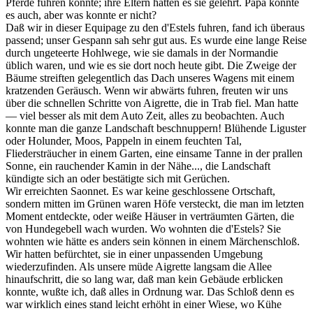
Pferde führen konnte; ihre Eltern hatten es sie gelehrt. Papa konnte
es auch, aber was konnte er nicht?
Daß wir in dieser Equipage zu den d'Estels fuhren, fand ich überaus
passend; unser Gespann sah sehr gut aus. Es wurde eine lange Reise
durch ungeteerte Hohlwege, wie sie damals in der Normandie
üblich waren, und wie es sie dort noch heute gibt. Die Zweige der
Bäume streiften gelegentlich das Dach unseres Wagens mit einem
kratzenden Geräusch. Wenn wir abwärts fuhren, freuten wir uns
über die schnellen Schritte von Aigrette, die in Trab fiel. Man hatte
— viel besser als mit dem Auto Zeit, alles zu beobachten. Auch
konnte man die ganze Landschaft beschnuppern! Blühende Liguster
oder Holunder, Moos, Pappeln in einem feuchten Tal,
Fliedersträucher in einem Garten, eine einsame Tanne in der prallen
Sonne, ein rauchender Kamin in der Nähe..., die Landschaft
kündigte sich an oder bestätigte sich mit Gerüchen.
Wir erreichten Saonnet. Es war keine geschlossene Ortschaft,
sondern mitten im Grünen waren Höfe versteckt, die man im letzten
Moment entdeckte, oder weiße Häuser in verträumten Gärten, die
von Hundegebell wach wurden. Wo wohnten die d'Estels? Sie
wohnten wie hätte es anders sein können in einem Märchenschloß.
Wir hatten befürchtet, sie in einer unpassenden Umgebung
wiederzufinden. Als unsere müde Aigrette langsam die Allee
hinaufschritt, die so lang war, daß man kein Gebäude erblicken
konnte, wußte ich, daß alles in Ordnung war. Das Schloß denn es
war wirklich eines stand leicht erhöht in einer Wiese, wo Kühe