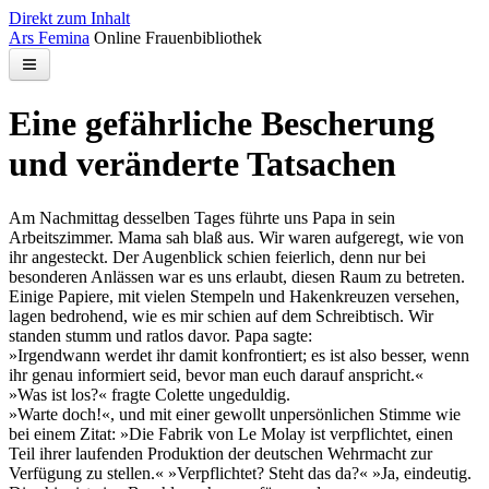
Direkt zum Inhalt
Ars Femina
Online Frauenbibliothek
Bibliothek
Eine gefährliche Bescherung
Kontakt
und veränderte Tatsachen
Suchen
Am Nachmittag desselben Tages führte uns Papa in sein
Arbeitszimmer. Mama sah blaß aus. Wir waren aufgeregt, wie von
ihr angesteckt. Der Augenblick schien feierlich, denn nur bei
besonderen Anlässen war es uns erlaubt, diesen Raum zu betreten.
Einige Papiere, mit vielen Stempeln und Hakenkreuzen versehen,
lagen bedrohend, wie es mir schien auf dem Schreibtisch. Wir
standen stumm und ratlos davor. Papa sagte:
»Irgendwann werdet ihr damit konfrontiert; es ist also besser, wenn
ihr genau informiert seid, bevor man euch darauf anspricht.«
»Was ist los?« fragte Colette ungeduldig.
»Warte doch!«, und mit einer gewollt unpersönlichen Stimme wie
bei einem Zitat: »Die Fabrik von Le Molay ist verpflichtet, einen
Teil ihrer laufenden Produktion der deutschen Wehrmacht zur
Verfügung zu stellen.« »Verpflichtet? Steht das da?« »Ja, eindeutig.