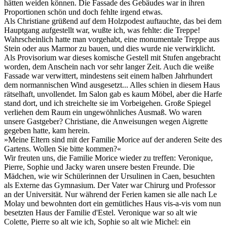
hätten weiden können. Die Fassade des Gebäudes war in ihren
Proportionen schön und doch fehlte irgend etwas.
Als Christiane grüßend auf dem Holzpodest auftauchte, das bei dem
Hauptgang aufgestellt war, wußte ich, was fehlte: die Treppe!
Wahrscheinlich hatte man vorgehabt, eine monumentale Treppe aus
Stein oder aus Marmor zu bauen, und dies wurde nie verwirklicht.
Als Provisorium war dieses komische Gestell mit Stufen angebracht
worden, dem Anschein nach vor sehr langer Zeit. Auch die weiße
Fassade war verwittert, mindestens seit einem halben Jahrhundert
dem normannischen Wind ausgesetzt... Alles schien in diesem Haus
rätselhaft, unvollendet. Im Salon gab es kaum Möbel, aber die Harfe
stand dort, und ich streichelte sie im Vorbeigehen. Große Spiegel
verliehen dem Raum ein ungewöhnliches Ausmaß. Wo waren
unsere Gastgeber? Christiane, die Anweisungen wegen Aigrette
gegeben hatte, kam herein.
»Meine Eltern sind mit der Familie Morice auf der anderen Seite des
Gartens. Wollen Sie bitte kommen?«
Wir freuten uns, die Familie Morice wieder zu treffen: Veronique,
Pierre, Sophie und Jacky waren unsere besten Freunde. Die
Mädchen, wie wir Schülerinnen der Ursulinen in Caen, besuchten
als Externe das Gymnasium. Der Vater war Chirurg und Professor
an der Universität. Nur während der Ferien kamen sie alle nach Le
Molay und bewohnten dort ein gemütliches Haus vis-a-vis vom nun
besetzten Haus der Familie d'Estel. Veronique war so alt wie
Colette, Pierre so alt wie ich, Sophie so alt wie Michel: ein