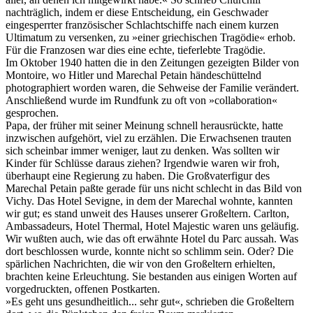
nachträglich, indem er diese Entscheidung, ein Geschwader
eingesperrter französischer Schlachtschiffe nach einem kurzen
Ultimatum zu versenken, zu »einer griechischen Tragödie« erhob.
Für die Franzosen war dies eine echte, tieferlebte Tragödie.
Im Oktober 1940 hatten die in den Zeitungen gezeigten Bilder von
Montoire, wo Hitler und Marechal Petain händeschüttelnd
photographiert worden waren, die Sehweise der Familie verändert.
Anschließend wurde im Rundfunk zu oft von »collaboration«
gesprochen.
Papa, der früher mit seiner Meinung schnell herausrückte, hatte
inzwischen aufgehört, viel zu erzählen. Die Erwachsenen trauten
sich scheinbar immer weniger, laut zu denken. Was sollten wir
Kinder für Schlüsse daraus ziehen? Irgendwie waren wir froh,
überhaupt eine Regierung zu haben. Die Großvaterfigur des
Marechal Petain paßte gerade für uns nicht schlecht in das Bild von
Vichy. Das Hotel Sevigne, in dem der Marechal wohnte, kannten
wir gut; es stand unweit des Hauses unserer Großeltern. Carlton,
Ambassadeurs, Hotel Thermal, Hotel Majestic waren uns geläufig.
Wir wußten auch, wie das oft erwähnte Hotel du Parc aussah. Was
dort beschlossen wurde, konnte nicht so schlimm sein. Oder? Die
spärlichen Nachrichten, die wir von den Großeltern erhielten,
brachten keine Erleuchtung. Sie bestanden aus einigen Worten auf
vorgedruckten, offenen Postkarten.
»Es geht uns gesundheitlich... sehr gut«, schrieben die Großeltern