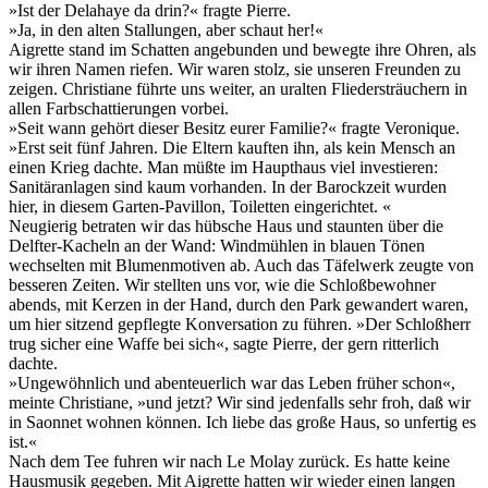
»Ist der Delahaye da drin?« fragte Pierre.
»Ja, in den alten Stallungen, aber schaut her!«
Aigrette stand im Schatten angebunden und bewegte ihre Ohren, als
wir ihren Namen riefen. Wir waren stolz, sie unseren Freunden zu
zeigen. Christiane führte uns weiter, an uralten Fliedersträuchern in
allen Farbschattierungen vorbei.
»Seit wann gehört dieser Besitz eurer Familie?« fragte Veronique.
»Erst seit fünf Jahren. Die Eltern kauften ihn, als kein Mensch an
einen Krieg dachte. Man müßte im Haupthaus viel investieren:
Sanitäranlagen sind kaum vorhanden. In der Barockzeit wurden
hier, in diesem Garten-Pavillon, Toiletten eingerichtet. «
Neugierig betraten wir das hübsche Haus und staunten über die
Delfter-Kacheln an der Wand: Windmühlen in blauen Tönen
wechselten mit Blumenmotiven ab. Auch das Täfelwerk zeugte von
besseren Zeiten. Wir stellten uns vor, wie die Schloßbewohner
abends, mit Kerzen in der Hand, durch den Park gewandert waren,
um hier sitzend gepflegte Konversation zu führen. »Der Schloßherr
trug sicher eine Waffe bei sich«, sagte Pierre, der gern ritterlich
dachte.
»Ungewöhnlich und abenteuerlich war das Leben früher schon«,
meinte Christiane, »und jetzt? Wir sind jedenfalls sehr froh, daß wir
in Saonnet wohnen können. Ich liebe das große Haus, so unfertig es
ist.«
Nach dem Tee fuhren wir nach Le Molay zurück. Es hatte keine
Hausmusik gegeben. Mit Aigrette hatten wir wieder einen langen