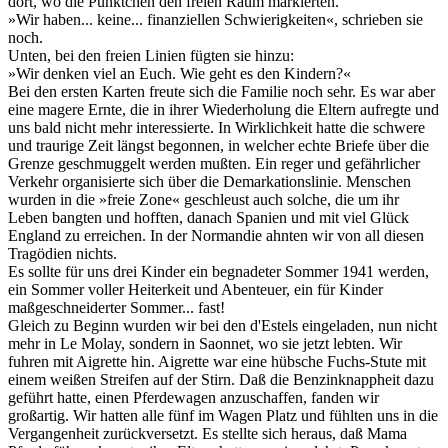
dort, wo die Pünktchen den freien Raum markierten.
»Wir haben... keine... finanziellen Schwierigkeiten«, schrieben sie
noch.
Unten, bei den freien Linien fügten sie hinzu:
»Wir denken viel an Euch. Wie geht es den Kindern?«
Bei den ersten Karten freute sich die Familie noch sehr. Es war aber
eine magere Ernte, die in ihrer Wiederholung die Eltern aufregte und
uns bald nicht mehr interessierte. In Wirklichkeit hatte die schwere
und traurige Zeit längst begonnen, in welcher echte Briefe über die
Grenze geschmuggelt werden mußten. Ein reger und gefährlicher
Verkehr organisierte sich über die Demarkationslinie. Menschen
wurden in die »freie Zone« geschleust auch solche, die um ihr
Leben bangten und hofften, danach Spanien und mit viel Glück
England zu erreichen. In der Normandie ahnten wir von all diesen
Tragödien nichts.
Es sollte für uns drei Kinder ein begnadeter Sommer 1941 werden,
ein Sommer voller Heiterkeit und Abenteuer, ein für Kinder
maßgeschneiderter Sommer... fast!
Gleich zu Beginn wurden wir bei den d'Estels eingeladen, nun nicht
mehr in Le Molay, sondern in Saonnet, wo sie jetzt lebten. Wir
fuhren mit Aigrette hin. Aigrette war eine hübsche Fuchs-Stute mit
einem weißen Streifen auf der Stirn. Daß die Benzinknappheit dazu
geführt hatte, einen Pferdewagen anzuschaffen, fanden wir
großartig. Wir hatten alle fünf im Wagen Platz und fühlten uns in die
Vergangenheit zurückversetzt. Es stellte sich heraus, daß Mama