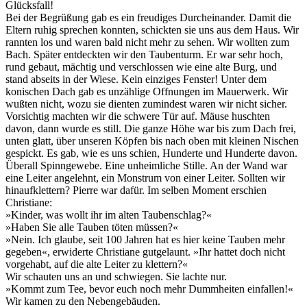
Glücksfall!
Bei der Begrüßung gab es ein freudiges Durcheinander. Damit die
Eltern ruhig sprechen konnten, schickten sie uns aus dem Haus. Wir
rannten los und waren bald nicht mehr zu sehen. Wir wollten zum
Bach. Später entdeckten wir den Taubenturm. Er war sehr hoch,
rund gebaut, mächtig und verschlossen wie eine alte Burg, und
stand abseits in der Wiese. Kein einziges Fenster! Unter dem
konischen Dach gab es unzählige Offnungen im Mauerwerk. Wir
wußten nicht, wozu sie dienten zumindest waren wir nicht sicher.
Vorsichtig machten wir die schwere Tür auf. Mäuse huschten
davon, dann wurde es still. Die ganze Höhe war bis zum Dach frei,
unten glatt, über unseren Köpfen bis nach oben mit kleinen Nischen
gespickt. Es gab, wie es uns schien, Hunderte und Hunderte davon.
Überall Spinngewebe. Eine unheimliche Stille. An der Wand war
eine Leiter angelehnt, ein Monstrum von einer Leiter. Sollten wir
hinaufklettern? Pierre war dafür. Im selben Moment erschien
Christiane:
»Kinder, was wollt ihr im alten Taubenschlag?«
»Haben Sie alle Tauben töten müssen?«
»Nein. Ich glaube, seit 100 Jahren hat es hier keine Tauben mehr
gegeben«, erwiderte Christiane gutgelaunt. »Ihr hattet doch nicht
vorgehabt, auf die alte Leiter zu klettern?«
Wir schauten uns an und schwiegen. Sie lachte nur.
»Kommt zum Tee, bevor euch noch mehr Dummheiten einfallen!«
Wir kamen zu den Nebengebäuden.