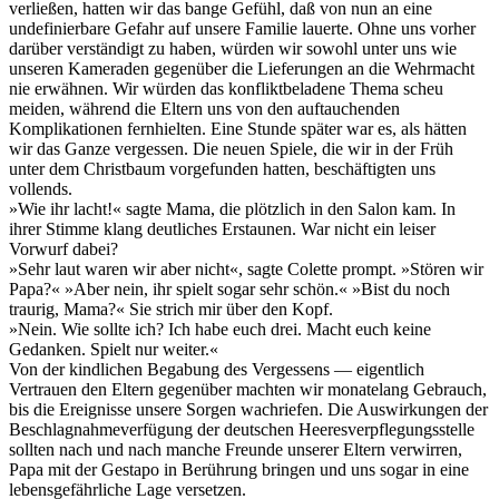
verließen, hatten wir das bange Gefühl, daß von nun an eine
undefinierbare Gefahr auf unsere Familie lauerte. Ohne uns vorher
darüber verständigt zu haben, würden wir sowohl unter uns wie
unseren Kameraden gegenüber die Lieferungen an die Wehrmacht
nie erwähnen. Wir würden das konfliktbeladene Thema scheu
meiden, während die Eltern uns von den auftauchenden
Komplikationen fernhielten. Eine Stunde später war es, als hätten
wir das Ganze vergessen. Die neuen Spiele, die wir in der Früh
unter dem Christbaum vorgefunden hatten, beschäftigten uns
vollends.
»Wie ihr lacht!« sagte Mama, die plötzlich in den Salon kam. In
ihrer Stimme klang deutliches Erstaunen. War nicht ein leiser
Vorwurf dabei?
»Sehr laut waren wir aber nicht«, sagte Colette prompt. »Stören wir
Papa?« »Aber nein, ihr spielt sogar sehr schön.« »Bist du noch
traurig, Mama?« Sie strich mir über den Kopf.
»Nein. Wie sollte ich? Ich habe euch drei. Macht euch keine
Gedanken. Spielt nur weiter.«
Von der kindlichen Begabung des Vergessens — eigentlich
Vertrauen den Eltern gegenüber machten wir monatelang Gebrauch,
bis die Ereignisse unsere Sorgen wachriefen. Die Auswirkungen der
Beschlagnahmeverfügung der deutschen Heeresverpflegungsstelle
sollten nach und nach manche Freunde unserer Eltern verwirren,
Papa mit der Gestapo in Berührung bringen und uns sogar in eine
lebensgefährliche Lage versetzen.