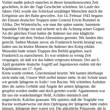
Vorher mußte jedoch manches in dieser bemerkenswerten Zeit
geschehen, in der die Tage Geschichte schrieben. Im Laufe des
Jahres 1941 wurde das Schicksal unzähliger Menschen durch die
Ereignisse aus der Bahn geworfen. Am 14. Februar 1941 begann
der Einsatz deutscher Truppen unter General Erwin Rommel in
Afrika. Der Wüstenfuchs, wie man ihn später nannte, hamsterte
legendäre Erfolge ein und sicherte sich die Achtung seiner Gegner.
An der gleichen Front hatten die Italiener nur eine klägliche
Niederlage mit dem Verlust Abessiniens geerntet. Wir fanden dies
gerecht. Sieben Monate zuvor, als Frankreich bereits besiegt war,
hatten uns im letzten Moment die Italiener den Krieg erklärt.
Mussolini hatte seinen Truppen den Befehl gegeben, nach
Frankreich zu marschieren. Es war seitdem zu wenig Zeit
vergangen, als daß wir das hätten vergessen können. Der am 6.
April gestartete deutsche Angriff auf Jugoslawien endete mit der
Kapitulation am 17. April.
Kreta wurde erobert, Griechenland besetzt. Wir kamen überhaupt
nicht mehr mit. Unsere Welt zerfiel immer mehr. In der Schule lasen
wir gerade Iphigenie in Aulis< von Racine. Wir schrieben Aufsätze
über die zarten Gefühle und Ängste der armen Iphigenie, die
geopfert werden mußte und doch gerettet wurde. Agamemnon war
für uns ein wankelmütiger Held, Achilles stürmisch und
ungeschickt, Kalchas grausam. Wir spürten, daß die Tragödie von
Racine normalerweise mit dem Opfergang der Iphigenie hätte enden
müssen. Iphigenie aber waren wir. Die glückliche Prinzessin, die in