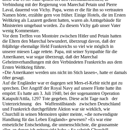
Verbindung mit der Regierung von Marechal Petain und Pierre
Laval, dauernd von Vichy. Papa, wenn er die für ihn so vertrauten
Namen hörte, erzählte gern von früher. Einige Hotels, die im Ersten
Weltkrieg als Lazarett gedient hatten, waren als Amtsgebäude für
Ministerien umgebaut worden. Zu diesem Vichy gab unser Vater
wenig Kommentare.
Vor dem Treffen von Montoire zwischen Hitler und Petain hatten
die Eltern den Marechal bewundert, überzeugt davon, daß der
84jährige ehemalige Held Frankreichs so viel wie möglich in
unserer miesen Lage rettete. Papa, mit seiner Sympathie für die
Amerikaner, war sogar überzeugt, daß der Marechal
Geheimverhandlungen mit den Verbündeten Frankreichs aus dem
Ersten Weltkrieg führte.
»Die Amerikaner werden uns nicht im Stich lassen«, hatte er damals
öfter gesagt.
Auf die Engländer war er dagegen seit Mers-el-Kebir nicht gut zu
sprechen. Der Angriff der Royal Navy auf unsere Flotte hatte ihn
empört: Es hatte am 3. Juli 1940, bei der sogenannten Operation
Katapult/Attila, 1297 Tote gegeben. Diese acht Tage nach der
Unterzeichnung des Waffenstillstands zwischen Deutschland
und Frankreich durchgeführte Aktion war sie wirklich, wie
Churchill in seinen Memoiren später meinte, »die notwendigste
Handlung für das Leben Englands« gewesen? »Es war eine
entsetzliche Entscheidung, die unmenschlichste, die grausamste
aller, an denen ich mitgewirkt habe.« So schrieb Churchill