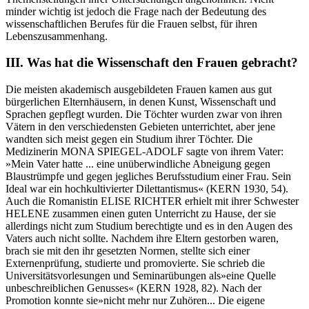
minder wichtig ist jedoch die Frage nach der Bedeutung des
wissenschaftlichen Berufes für die Frauen selbst, für ihren
Lebenszusammenhang.
III. Was hat die Wissenschaft den Frauen gebracht?
Die meisten akademisch ausgebildeten Frauen kamen aus gut
bürgerlichen Elternhäusern, in denen Kunst, Wissenschaft und
Sprachen gepflegt wurden. Die Töchter wurden zwar von ihren
Vätern in den verschiedensten Gebieten unterrichtet, aber jene
wandten sich meist gegen ein Studium ihrer Töchter. Die
Medizinerin MONA SPIEGEL-ADOLF sagte von ihrem Vater:
»Mein Vater hatte ... eine unüberwindliche Abneigung gegen
Blaustrümpfe und gegen jegliches Berufsstudium einer Frau. Sein
Ideal war ein hochkultivierter Dilettantismus« (KERN 1930, 54).
Auch die Romanistin ELISE RICHTER erhielt mit ihrer Schwester
HELENE zusammen einen guten Unterricht zu Hause, der sie
allerdings nicht zum Studium berechtigte und es in den Augen des
Vaters auch nicht sollte. Nachdem ihre Eltern gestorben waren,
brach sie mit den ihr gesetzten Normen, stellte sich einer
Externenprüfung, studierte und promovierte. Sie schrieb die
Universitätsvorlesungen und Seminarübungen als»eine Quelle
unbeschreiblichen Genusses« (KERN 1928, 82). Nach der
Promotion konnte sie»nicht mehr nur Zuhören... Die eigene