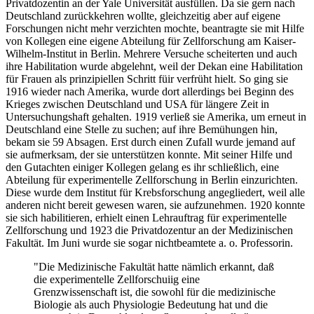
Privatdozentin an der Yale Universität ausfüllen. Da sie gern nach
Deutschland zurückkehren wollte, gleichzeitig aber auf eigene
Forschungen nicht mehr verzichten mochte, beantragte sie mit Hilfe
von Kollegen eine eigene Abteilung für Zellforschung am Kaiser-
Wilhelm-Institut in Berlin. Mehrere Versuche scheiterten und auch
ihre Habilitation wurde abgelehnt, weil der Dekan eine Habilitation
für Frauen als prinzipiellen Schritt füir verfrüht hielt. So ging sie
1916 wieder nach Amerika, wurde dort allerdings bei Beginn des
Krieges zwischen Deutschland und USA für längere Zeit in
Untersuchungshaft gehalten. 1919 verließ sie Amerika, um erneut in
Deutschland eine Stelle zu suchen; auf ihre Bemühungen hin,
bekam sie 59 Absagen. Erst durch einen Zufall wurde jemand auf
sie aufmerksam, der sie unterstützen konnte. Mit seiner Hilfe und
den Gutachten einiger Kollegen gelang es ihr schließlich, eine
Abteilung für experimentelle Zellforschung in Berlin einzurichten.
Diese wurde dem Institut für Krebsforschung angegliedert, weil alle
anderen nicht bereit gewesen waren, sie aufzunehmen. 1920 konnte
sie sich habilitieren, erhielt einen Lehrauftrag für experimentelle
Zellforschung und 1923 die Privatdozentur an der Medizinischen
Fakultät. Im Juni wurde sie sogar nichtbeamtete a. o. Professorin.
"Die Medizinische Fakultät hatte nämlich erkannt, daß
die experimentelle Zellforschuiig eine
Grenzwissenschaft ist, die sowohl für die medizinische
Biologie als auch Physiologie Bedeutung hat und die