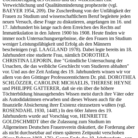
Verweichlichung und Qualitätsminderung prophezeite (vgl.
BAEYER 1954, 209). Die Zuschreibung von der Unfähigkeit der
Frauen zu Studium und wissenschaftlichem Beruf begleitete jeden
neuen Versuch, diese Frage zu diskutieren, angefangen im 16. und
17. Jahrhundert bis lange nach dem Erreichen des Rechts auf
Immatrikulation in den Jahren 1900 bis 1908. Heute finden wir
immer noch Untersuchungsergebnisse, die den Frauen im Studium
weniger Leistungsfähigkeit und Erfolg als den Männern
bescheinigen (vgl. LAAGLAND 1978). Dabei legte bereits im 18.
Jahrhundert eine studierte Frau, nämlich DOROTHEA
CHRISTINA LEPORIN, ihre "Gründliche Untersuchung der
Ursachen, die das weibliche Geschlecht vom Studieren abhalten"
vor. Und aus der Zeit Anfang des 19. Jahrhunderts wissen wir vor
allem von den Göttinger Professorentöchtern Dr. phil. DOROTHEA
SCHLÖZZER, CAROLINE MICHAELIS, THERESE HEYNE
und PHILIPPE GATTERER, daß sie ein über die höhere
Töchterbildung hinausgehendes Wissen meist durch ihre Väter oder
als Autodidaktinnen erwarben und dieses Wissen auch für die
finanzielle Absicherung ihrer Existenz einzusetzen wußten (vgl.
ROSENDAHL 1930, 144ff.) In den 60er Jahren des 19.
Jahrhunderts wurde auf Vorschlag von, HENRIETTE
GOLDSCHMIDT über die Zulassung zum Studium im
Allgemeinen Deutschen Frauenverein diskutiert, die Forderung aber
als nicht durchsetzbar auf einen späteren Zeitpunkt verschoben