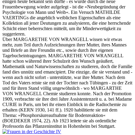
einigen heute bekannt sein dürfte - es wurde durch die neue
Frauenbewegung wieder aufgelegt - ist die »Neubegründung der
Psychologie von Mann und Weib«. Ein Versuch MATHILDE
VAERTINGs die angeblich weiblichen Eigenschaften als eine
Kollektion all jener Deutungen zu analysieren, die eine herrschende
Schicht einer beherrschten mitteilt, um ihr Minderwertigkeit zu
suggerieren.
Über MARGARETHE VON WRANGELL wissen wir etwas
mehr, zum Teil durch Aufzeichnungen ihrer Mutter, ihres Mannes
und Briefe an ihre Freundin etc., sowie durch ihre eigenen
Tagebucheintragungen. MARGARETHE VON WRANGELL
hatte schon während ihrer Schulzeit den Wunsch geäußert,
Mathematik und Naturwissenschaften zu studieren, doch die Familie
fand dies unnütz und emancipiert. Die einzige, die sie verstand und -
wenn auch nicht sofort - unterstützte, war ihre Mutter. Nach dem
Tod des Vaters reiste sie mit der Tochter nach Tübingen - zu der Zeit
und für ihren Stand völlig ungewöhnlich - wo MARGARTHE
VON WRANGELL Chemie studieren konnte. Nach der Promotion
1909, verbrachte sie ihre drei Jahre Assistentenzeit u. a. bei Madame
CURIE in Paris, um bei ihr einen Einblick in die Radiochemie zu
erhalten (KERN 1930, 141 ff.). 1920 habilitierte sie mit dem
Thema: »Phosphorsäureaufnahme für Bodenreaktion«
(BOEDEKER 1974, 22). Ab 1923 leitete sie als ordentliche
Professorin das Pflanzeninstitut in Hohenheim bei Stuttgart.