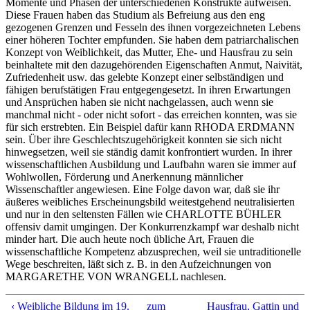
Momente und Phasen der unterschiedenen Konstrukte aufweisen.
Diese Frauen haben das Studium als Befreiung aus den eng
gezogenen Grenzen und Fesseln des ihnen vorgezeichneten Lebens
einer höheren Tochter empfunden. Sie haben dem patriarchalischen
Konzept von Weiblichkeit, das Mutter, Ehe- und Hausfrau zu sein
beinhaltete mit den dazugehörenden Eigenschaften Anmut, Naivität,
Zufriedenheit usw. das gelebte Konzept einer selbständigen und
fähigen berufstätigen Frau entgegengesetzt. In ihren Erwartungen
und Ansprüchen haben sie nicht nachgelassen, auch wenn sie
manchmal nicht - oder nicht sofort - das erreichen konnten, was sie
für sich erstrebten. Ein Beispiel dafür kann RHODA ERDMANN
sein. Über ihre Geschlechtszugehörigkeit konnten sie sich nicht
hinwegsetzen, weil sie ständig damit konfrontiert wurden. In ihrer
wissenschaftlichen Ausbildung und Laufbahn waren sie immer auf
Wohlwollen, Förderung und Anerkennung männlicher
Wissenschaftler angewiesen. Eine Folge davon war, daß sie ihr
äußeres weibliches Erscheinungsbild weitestgehend neutralisierten
und nur in den seltensten Fällen wie CHARLOTTE BÜHLER
offensiv damit umgingen. Der Konkurrenzkampf war deshalb nicht
minder hart. Die auch heute noch übliche Art, Frauen die
wissenschaftliche Kompetenz abzusprechen, weil sie untraditionelle
Wege beschreiten, läßt sich z. B. in den Aufzeichnungen von
MARGARETHE VON WRANGELL nachlesen.
‹ Weibliche Bildung im 19.
zum
Hausfrau, Gattin und