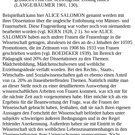
(LANGE/BÄUMER 1901, 130).
Beispielhaft kann hier ALICE SALOMON genannt werden mit
ihrer Dissertation über die ungleiche Entlohnung von Männer- und
Frauenarbeit. Diese Fragestellung war vorher noch von niemandem
bearbeitet worden (vgl. KERN 1928, 2 1). So wie ALICE
SALOMON haben auch andere Frauen die Frauenfrage in die
Wissenschaft getragen, abzulesen ist dies an de-.i Inhalten der 10595
Promotionen, die im Zeitraum von 1908 bis 1933 von Frauen
geschrieben wurden (vgl. BOEDEKER 1939). Im Bereich der
Pädagogik sind 20% der Dissertationen zu den Themen:
Mädchenbildung, Mädchenschulwesen und weibliche
Erziehungsideale verfaßt worden. Bei den Rechts-, Staats-,
Wirtschafts- und Sozialwissenschaften gab es ebenso einen Anteil
von ca. 20% an frauenbetreffenden Themen. Natürlich müßte man
an dieser Stelle noch zu einer detaillierteren Auswertung der
wissenschaftlichen Arbeiten von Frauen kommen, was ich mir für
die nächste Zeit auch vorgenommen habe. Hier möchte ich als ein
Ergebnis für die Beantwortung der Frage, was die Frauen der
Wissenschaft gebracht haben, festhalten, daß sie nach ihren eigenen
Aussagen den Fortschritt der Wissenschaft befördert haben unter
subjektiv schwierigen äußeren Bedingungen und in der Regel
fehlender Anerkennung. Außerdem haben sie mit Eintritt in die
Wissenschaft sich des weiblichen Lebenszusammenhanges in den
Themenstellungen ihrer Untersuchungen angenommen. Nicht