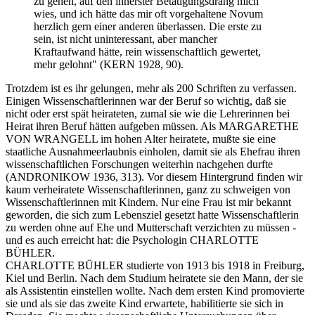
zu gehen, auf den innerster Betätigungsdrang mich
wies, und ich hätte das mir oft vorgehaltene Novum
herzlich gern einer anderen überlassen. Die erste zu
sein, ist nicht uninteressant, aber mancher
Kraftaufwand hätte, rein wissenschaftlich gewertet,
mehr gelohnt" (KERN 1928, 90).
Trotzdem ist es ihr gelungen, mehr als 200 Schriften zu verfassen.
Einigen Wissenschaftlerinnen war der Beruf so wichtig, daß sie
nicht oder erst spät heirateten, zumal sie wie die Lehrerinnen bei
Heirat ihren Beruf hätten aufgeben müssen. Als MARGARETHE
VON WRANGELL im hohen Alter heiratete, mußte sie eine
staatliche Ausnahmeerlaubnis einholen, damit sie als Ehefrau ihren
wissenschaftlichen Forschungen weiterhin nachgehen durfte
(ANDRONIKOW 1936, 313). Vor diesem Hintergrund finden wir
kaum verheiratete Wissenschaftlerinnen, ganz zu schweigen von
Wissenschaftlerinnen mit Kindern. Nur eine Frau ist mir bekannt
geworden, die sich zum Lebensziel gesetzt hatte Wissenschaftlerin
zu werden ohne auf Ehe und Mutterschaft verzichten zu müssen -
und es auch erreicht hat: die Psychologin CHARLOTTE
BÜHLER.
CHARLOTTE BÜHLER studierte von 1913 bis 1918 in Freiburg,
Kiel und Berlin. Nach dem Studium heiratete sie den Mann, der sie
als Assistentin einstellen wollte. Nach dem ersten Kind promovierte
sie und als sie das zweite Kind erwartete, habilitierte sie sich in