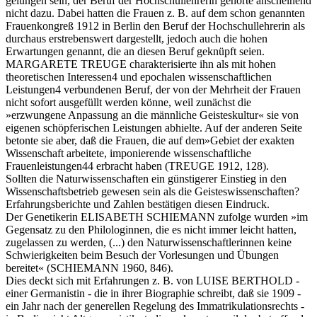
gelungen sein, der Beruf der Hochschullehrerin gehörte anscheinend
nicht dazu. Dabei hatten die Frauen z. B. auf dem schon genannten
Frauenkongreß 1912 in Berlin den Beruf der Hochschullehrerin als
durchaus erstrebenswert dargestellt, jedoch auch die hohen
Erwartungen genannt, die an diesen Beruf geknüpft seien.
MARGARETE TREUGE charakterisierte ihn als mit hohen
theoretischen Interessen4 und epochalen wissenschaftlichen
Leistungen4 verbundenen Beruf, der von der Mehrheit der Frauen
nicht sofort ausgefüllt werden könne, weil zunächst die
»erzwungene Anpassung an die männliche Geisteskultur« sie von
eigenen schöpferischen Leistungen abhielte. Auf der anderen Seite
betonte sie aber, daß die Frauen, die auf dem»Gebiet der exakten
Wissenschaft arbeitete, imponierende wissenschaftliche
Frauenleistungen44 erbracht haben (TREUGE 1912, 128).
Sollten die Naturwissenschaften ein günstigerer Einstieg in den
Wissenschaftsbetrieb gewesen sein als die Geisteswissenschaften?
Erfahrungsberichte und Zahlen bestätigen diesen Eindruck.
Der Genetikerin ELISABETH SCHIEMANN zufolge wurden »im
Gegensatz zu den Philologinnen, die es nicht immer leicht hatten,
zugelassen zu werden, (...) den Naturwissenschaftlerinnen keine
Schwierigkeiten beim Besuch der Vorlesungen und Übungen
bereitet« (SCHIEMANN 1960, 846).
Dies deckt sich mit Erfahrungen z. B. von LUISE BERTHOLD -
einer Germanistin - die in ihrer Biographie schreibt, daß sie 1909 -
ein Jahr nach der generellen Regelung des Immatrikulationsrechts -