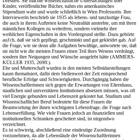
Dresden. Sie machte wissenschaftliche Untersuchungen über
Kinder, veröffentlichte Bücher, nahm ein amerikanisches
Stipendium wahr und wurde schließlich in Wien Professorin. Ihre
Interviewerin beschrieb sie 1935 als lebens- und tanzlustige Frau,
die auch in ihrem Auftreten keine Neutralität anstrebte, um mit ihren
männlichen Kollegen zu wetteifern, sondern vielmehr ihre
weiblichen Eigenschaften in den Vordergrund stellte. Dazu gehörte
auƒch, daß sie sich gepflegt, geschminkt und gut gekleidet gab. Auf
die Frage, wie sie denn alle Aufgaben bewältige, antwortete sie, daß
sie nicht wie die meisten Frauen einen Teil ihres Wesens verdrängt,
sondern ihre Neigungen und Wünsche ausgelebt hätte (AMMERS-
KÜLLER 1935, 269ff.).
Ehe und Mutterschaft wurden in den meisten Selbstdarstellungen
kaum thematisiert, dafür dem Stellenwert der Zeit entsprechend
berufliche Erfolge und Schwierigkeiten. Durchgängig haben die
Wissenschaftlerinnen sich gegen die Erwartungen von Elternhaus,
staatlichen und universitären Institutionen absetzen müssen, was oft
viel Energie gebunden und Lebenszeit gekostet hat. Studium und
Wissenschaftlicher Beruf bedeutete für diese Frauen die
Beantwortung der ihnen wichtigsten Lebensfrage, die Frage nach
Lebenserfüllung. Wie viele Frauen jedoch an finanziellen und
institutionellen Schranken gescheitert sind, ist nirgendwo
verzeichnet.
Es ist schwierig, abschließend eine eindeutige Zuordnung
vorzunehmen, da alle Lebensläufe der Wissenschaftlerinnen