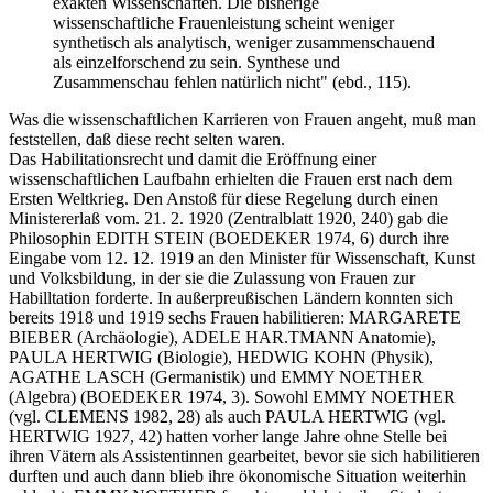
exakten Wissenschaften. Die bisherige
wissenschaftliche Frauenleistung scheint weniger
synthetisch als analytisch, weniger zusammenschauend
als einzelforschend zu sein. Synthese und
Zusammenschau fehlen natürlich nicht" (ebd., 115).
Was die wissenschaftlichen Karrieren von Frauen angeht, muß man
feststellen, daß diese recht selten waren.
Das Habilitationsrecht und damit die Eröffnung einer
wissenschaftlichen Laufbahn erhielten die Frauen erst nach dem
Ersten Weltkrieg. Den Anstoß für diese Regelung durch einen
Ministererlaß vom. 21. 2. 1920 (Zentralblatt 1920, 240) gab die
Philosophin EDITH STEIN (BOEDEKER 1974, 6) durch ihre
Eingabe vom 12. 12. 1919 an den Minister für Wissenschaft, Kunst
und Volksbildung, in der sie die Zulassung von Frauen zur
Habilltation forderte. In außerpreußischen Ländern konnten sich
bereits 1918 und 1919 sechs Frauen habilitieren: MARGARETE
BIEBER (Archäologie), ADELE HAR.TMANN Anatomie),
PAULA HERTWIG (Biologie), HEDWIG KOHN (Physik),
AGATHE LASCH (Germanistik) und EMMY NOETHER
(Algebra) (BOEDEKER 1974, 3). Sowohl EMMY NOETHER
(vgl. CLEMENS 1982, 28) als auch PAULA HERTWIG (vgl.
HERTWIG 1927, 42) hatten vorher lange Jahre ohne Stelle bei
ihren Vätern als Assistentinnen gearbeitet, bevor sie sich habilitieren
durften und auch dann blieb ihre ökonomische Situation weiterhin