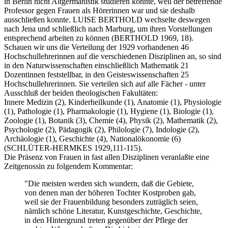
in Berlin nicht Altgermanistik studieren konnte, weil der betreffende
Professor gegen Frauen als Hörerinnen war und sie deshalb
ausschließen konnte. LUISE BERTHOLD wechselte deswegen
nach Jena und schließlich nach Marburg, um ihren Vorstellungen
entsprechend arbeiten zu können (BERTHOLD 1969, 18).
Schauen wir uns die Verteilung der 1929 vorhandenen 46
Hochschullehrerinnen auf die verschiedenen Disziplinen an, so sind
in den Naturwissenschaften einschließlich Mathematik 21
Dozentinnen feststellbar, in den Geisteswissenschaften 25
Hochschullehrerinnen. Sie verteilen sich auf alle Fächer - unter
Ausschluß der beiden theologischen Fakultäten:
Innere Medizin (2), Kinderheilkunde (1), Anatomie (1), Physiologie
(1), Pathologie (1), Pharmakologie (1), Hygiene (1), Biologie (1),
Zoologie (1), Botanik (3), Chemie (4), Physik (2), Mathematik (2),
Psychologie (2), Pädagogik (2), Philologie (7), Indologie (2),
Archäologie (1), Geschichte (4), Nationalökonomie (6)
(SCHLÜTER-HERMKES 1929,111-115).
Die Präsenz von Frauen in fast allen Disziplinen veranlaßte eine
Zeitgenossin zu folgendem Kommentar:
"Die meisten werden sich wundern, daß die Gebiete,
von denen man der höheren Tochter Kostproben gab,
weil sie der Frauenbildung besonders zuträglich seien,
nämlich schöne Literatur, Kunstgeschichte, Geschichte,
in den Hintergrund treten gegenüber der Pflege der