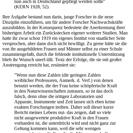
nun auch in Deutschland gepflegt werden sollte"
(KERN 1928, 52).
Ihre Aufgabe bestand nun darin, junge Forscher in die neue
Disziplin einzuführen, um für andere Forscher Nachwuchskräfte
auszubilden. In der Konsequenz bedeutete die Anerkennung ihrer
bisherigen Arbeit ein Zurückstecken eigener weiterer Studien. Man
hatte ihr zwar schon 1919 ein eigenes Institut von staatlicher Seite
versprochen, aber dann doch nicht bewilligt. Zu gerne hätte sie die
von ihr ausgebildeten Frauen und Männer selbst zu einer Schule
zusammengefaßt, durch die fehlende institutionelle Unterstützung
blieb ihr Wunsch unerf-üllt. Trotz der Erfolge, die sie mit großer
Anstrengung erreicht hat, resümiert sie:
"Wenn nun diese Zahlen (die geringen Zahlen
weiblicher Professoren, Anmerk. d. Verf.) von denen
benutzt werden, die der Frau keine schöpferische Kraft
in den Naturwissenschaften zutrauen, so ist das doch
falsch, denn ohne die nötigen Laboratorien und
Apparate, Instrumente und Zeit lassen sich eben keine
exakten Forschungen treiben. Daher soll dieser kurze
Bericht meines Lebens nui- das zeigen, daß so viele
nicht ausgewertete produktive Kraft in den Frauen
vorhanden ist, die unterdrückt wird und nicht ganz zur
Geltung kommen kann, weil die sehr wenigen