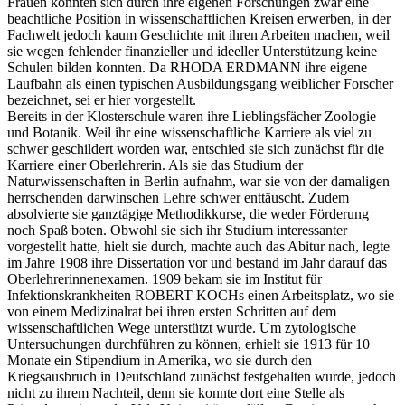
Frauen konnten sich durch ihre eigenen Forschungen zwar eine
beachtliche Position in wissenschaftlichen Kreisen erwerben, in der
Fachwelt jedoch kaum Geschichte mit ihren Arbeiten machen, weil
sie wegen fehlender finanzieller und ideeller Unterstützung keine
Schulen bilden konnten. Da RHODA ERDMANN ihre eigene
Laufbahn als einen typischen Ausbildungsgang weiblicher Forscher
bezeichnet, sei er hier vorgestellt.
Bereits in der Klosterschule waren ihre Lieblingsfächer Zoologie
und Botanik. Weil ihr eine wissenschaftliche Karriere als viel zu
schwer geschildert worden war, entschied sie sich zunächst für die
Karriere einer Oberlehrerin. Als sie das Studium der
Naturwissenschaften in Berlin aufnahm, war sie von der damaligen
herrschenden darwinschen Lehre schwer enttäuscht. Zudem
absolvierte sie ganztägige Methodikkurse, die weder Förderung
noch Spaß boten. Obwohl sie sich ihr Studium interessanter
vorgestellt hatte, hielt sie durch, machte auch das Abitur nach, legte
im Jahre 1908 ihre Dissertation vor und bestand im Jahr darauf das
Oberlehrerinnenexamen. 1909 bekam sie im Institut für
Infektionskrankheiten ROBERT KOCHs einen Arbeitsplatz, wo sie
von einem Medizinalrat bei ihren ersten Schritten auf dem
wissenschaftlichen Wege unterstützt wurde. Um zytologische
Untersuchungen durchführen zu können, erhielt sie 1913 für 10
Monate ein Stipendium in Amerika, wo sie durch den
Kriegsausbruch in Deutschland zunächst festgehalten wurde, jedoch
nicht zu ihrem Nachteil, denn sie konnte dort eine Stelle als