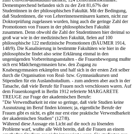
Dementsprechend befanden sich zu der Zeit 81,67% der
Studentinnen in der philosophischen Fakultät. Mit der Bedingung,
daß Studentinnen, die von Lehrerinnenseminaren kamen, nicht zur
Doktorprüfung zugelassen wurden, hing auch die geringe Zahl der
Promotionen von Frauen in der philosophischen Fakultät
zusammen. Denn obwohl die Zahl der Studentinnen hier dreimal so
groß war wie in der medizinischen Fakultät, fielen auf 100
philosophische 122 medizinische Promotionen (BÄUMER 1914,
148/9). Die Kanalisierung in bestimmte Fakultäten wie hier in die
philosophische findet also seine Erklärung einmal in den
ungenügenden Vorbereitungsanstalten - die Frauenbewegung mußte
sich erst Mädchengymnasien bzw. den Zugang zu
Knabengymnasien erkämpfen und half sich in der ersten Zeit selber
durch die Organisation von Real- bzw. Gymnasialkursen und
Stipendien für ein Auslandsstudium. - zum anderen aber auch in der
Tatsache, daß viele Berufe für Frauen noch verschlossen waren. Auf
dem Frauenkongreß in Berlin 1912 referierte MARGARETE
TREUGE zur Frage der akademischen Berufe:
"Die Verwendbarkeit ist eine so geringe, daß viele Studien keine
Ausnutzung im Beruf finden können; ja, eigentliche Berufe der
Frauen gibt es nicht, es gibt nur erst eine praktische Verwendbarkeit
der akademischen Studien" (127/8).
Während diese Aussage ein Licht auf die noch zu lösenden
Probleme warf, wußte alle Welt bereits, daß die Frauen an einem