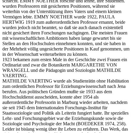
schlecht. EMMY NOETHER forschte und lehrte, ihre Studenten.
wurden Professoren mit gesicherten Positionen, während sie
weiterhin von der Unterstützung ihres Vaters und einem kleinen
Vermögen lebte. EMMY NOETHER wurde 1922, PAULA
HERTWIG 1919 zum außerordentlichen Professor ernannt, beide
wurden jedoch nicht beamtet, so daß sie auch danach existentiell
nicht gesichert ihren Forschungen nachgingen. Die meisten Frauen
mit wissenschaftlichen Ambitionen haben lange gewartet bis sie
Stellen an den Hochschulen einnehmen konnten, und sie haben in
der Mehrheit völlig ungesicherte Positionen in Kauf genommen, um
in der Wissenschatt weiterarbeiten zu können.
1923 bekamen zum ersten Male in der Geschichte zwei Frauen ein
Ordinariat und zwar die Botanikerin MARGARETHE VON
WRANGELL und die Pädagogin und Soziologin MATHILDE
VAERTING.
MATHILDE VAERTING wurde als Studienrätin ohne Habilitation
zum ordentlichen Professor für Erziehungswissenschaft nach Jena
berufen. Aus politischen Gründen mußte sie 1933 aus dem
Hochschuldienst ausscheiden, konnte aber 1954 als
außerordentliche Professorin in Marburg wieder arbeiten, nachdem
sie seit 1945 dem Internationalen Forschungs-Institut für
Staatssoziologie und Politik als Leiterin fungiert hatte. Ihr spezielles
Lehr- und Forschungsgebiet war die Erziehungskunde sowie die
Soziologie und Psychologie der Macht (BOEDEKER 1974, 258).
Leider ist bislang wenig über ihr Leben zu erfahren. Das Werk, das