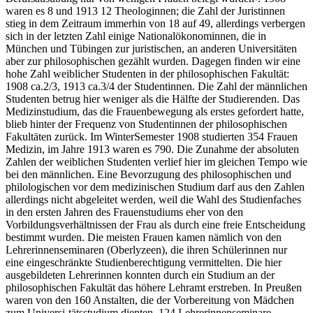
waren es 8 und 1913 12 Theologinnen; die Zahl der Juristinnen
stieg in dem Zeitraum immerhin von 18 auf 49, allerdings verbergen
sich in der letzten Zahl einige Nationalökonominnen, die in
München und Tübingen zur juristischen, an anderen Universitäten
aber zur philosophischen gezählt wurden. Dagegen finden wir eine
hohe Zahl weiblicher Studenten in der philosophischen Fakultät:
1908 ca.2/3, 1913 ca.3/4 der Studentinnen. Die Zahl der männlichen
Studenten betrug hier weniger als die Hälfte der Studierenden. Das
Medizinstudium, das die Frauenbewegung als erstes gefordert hatte,
blieb hinter der Frequenz von Studentinnen der philosophischen
Fakultäten zurück. Im WinterSemester 1908 studierten 354 Frauen
Medizin, im Jahre 1913 waren es 790. Die Zunahme der absoluten
Zahlen der weiblichen Studenten verlief hier im gleichen Tempo wie
bei den männlichen. Eine Bevorzugung des philosophischen und
philologischen vor dem medizinischen Studium darf aus den Zahlen
allerdings nicht abgeleitet werden, weil die Wahl des Studienfaches
in den ersten Jahren des Frauenstudiums eher von den
Vorbildungsverhältnissen der Frau als durch eine freie Entscheidung
bestimmt wurden. Die meisten Frauen kamen nämlich von den
Lehrerinnenseminaren (Oberlyzeen), die ihren Schülerinnen nur
eine eingeschränkte Studienberechtigung vermittelten. Die hier
ausgebildeten Lehrerinnen konnten durch ein Studium an der
philosophischen Fakultät das höhere Lehramt erstreben. In Preußen
waren von den 160 Anstalten, die der Vorbereitung von Mädchen
zum Universi-tätsstudium dienten, 124 Lehrerinnenseminare.