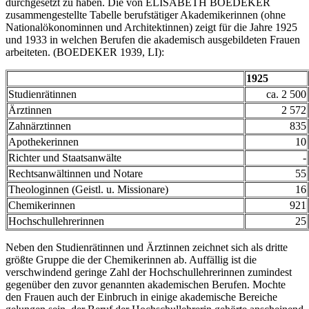
durchgesetzt zu haben. Die von ELISABETH BOEDEKER
zusammengestellte Tabelle berufstätiger Akademikerinnen (ohne
Nationalökonominnen und Architektinnen) zeigt für die Jahre 1925
und 1933 in welchen Berufen die akademisch ausgebildeten Frauen
arbeiteten. (BOEDEKER 1939, LI):
1925
Studienrätinnen
ca. 2 500
Ärztinnen
2 572
Zahnärztinnen
835
Apothekerinnen
10
Richter und Staatsanwälte
-
Rechtsanwältinnen und Notare
55
Theologinnen (Geistl. u. Missionare)
16
Chemikerinnen
921
Hochschullehrerinnen
25
Neben den Studienrätinnen und Ärztinnen zeichnet sich als dritte
größte Gruppe die der Chemikerinnen ab. Auffällig ist die
verschwindend geringe Zahl der Hochschullehrerinnen zumindest
gegenüber den zuvor genannten akademischen Berufen. Mochte
den Frauen auch der Einbruch in einige akademische Bereiche