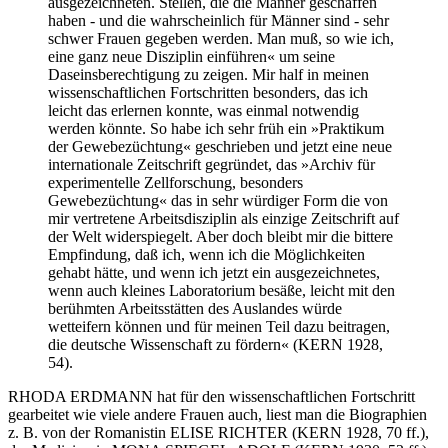
ausgezeichneten. Stellen, die die Männer geschaffen
haben - und die wahrscheinlich für Männer sind - sehr
schwer Frauen gegeben werden. Man muß, so wie ich,
eine ganz neue Disziplin einführen« um seine
Daseinsberechtigung zu zeigen. Mir half in meinen
wissenschaftlichen Fortschritten besonders, das ich
leicht das erlernen konnte, was einmal notwendig
werden könnte. So habe ich sehr früh ein »Praktikum
der Gewebezüchtung« geschrieben und jetzt eine neue
internationale Zeitschrift gegründet, das »Archiv für
experimentelle Zellforschung, besonders
Gewebezüchtung« das in sehr würdiger Form die von
mir vertretene Arbeitsdisziplin als einzige Zeitschrift auf
der Welt widerspiegelt. Aber doch bleibt mir die bittere
Empfindung, daß ich, wenn ich die Möglichkeiten
gehabt hätte, und wenn ich jetzt ein ausgezeichnetes,
wenn auch kleines Laboratorium besäße, leicht mit den
berühmten Arbeitsstätten des Auslandes würde
wetteifern können und für meinen Teil dazu beitragen,
die deutsche Wissenschaft zu fördern« (KERN 1928,
54).
RHODA ERDMANN hat für den wissenschaftlichen Fortschritt
gearbeitet wie viele andere Frauen auch, liest man die Biographien
z. B. von der Romanistin ELISE RICHTER (KERN 1928, 70 ff.),