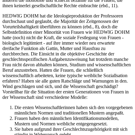
anderen die monotone und schlecht bezahlte für die Frauen, die
ihnen keinerlei gesellschaftliche Rechte einbrachte (ebd., 11).
HEDWIG DOHM hat die Ideologieproduktion der Professoren
durchschaut und geglaubt, die Majorität der Zeitgenossen der
Vorurteilshaftigkeit überführen zu können (ebd., 8), doch die
Selbstdefinition einer Minorität von Frauen wie HEDWIG DOHM
hatte (noch) nicht die Kraft, die soziale Festlegung von Frauen -
biologisch legitimiert - auf ihre immer wieder neu erwartete
dreifache Funktion als Gattin, Mutter und Hausfrau zu
durchbrechen. Die Einsicht in die objektive Geschichte der
geschlechtsspezifischen Aufgabenzuweisung hat trotzdem manche
Frau nicht davon abhalten können, Studium und wissenschaftlichen
Beruf anzustreben. Hatten die Frauen, die schließlich
wissenschaftlich arbeiteten, keine typische weibliche Soziallsation
erfahren? Haben sie alle guten Ratschläge und Warnungen in den.
Wind geschlagen und sich, und die Wissenschaft geschädigt?
Vorstellbar für die Situation der ersten Generationen von Frauen in
der Wissenschaft sind verschiedene Modelle:
Die ersten Wissenschaftlerinnen haben sich den vorgegebenen
männlichen Normen und traditionellen Mustern angepaßt.
Frauen haben den männlichen Identifikationsmodellen,
Mustern und Normen weibliche entgegengesetzt.
Sie haben aufgrund ihrer Geschlechtszugehörigkeit mit sich
ständig in Widerspruch gelebt.