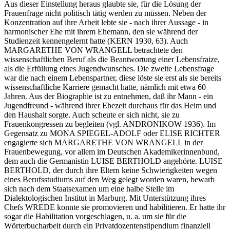
Aus dieser Einstellung heraus glaubte sie, für die Lösung der
Frauenfrage nicht politisch tätig werden zu müssen. Neben der
Konzentration auf ihre Arbeit lebte sie - nach ihrer Aussage - in
harmonischer Ehe mit ihrem Ehemann, den sie während der
Studienzeit kennengelernt hatte (KERN 1930, 63). Auch
MARGARETHE VON WRANGELL betrachtete den
wissenschaftlichen Beruf als die Beantwortung einer Lebensfraize,
als die Erfüllung eines Jugendwunsches. Die zweite Lebensfrage
war die nach einem Lebenspartner, diese löste sie erst als sie bereits
wissenschaftliche Karriere gemacht hatte, nämlich mit etwa 60
Jahren. Aus der Biographie ist zu entnehmen, daß ihr Mann - ein
Jugendfreund - während ihrer Ehezeit durchaus für das Heim und
den Haushalt sorgte. Auch scheute er sich nicht, sie zu
Frauenkongressen zu begleiten (vgl. ANDRONIKOW 1936). Im
Gegensatz zu MONA SPIEGEL-ADOLF oder ELISE RICHTER
engagierte sich MARGARETHE VON WRANGELL in der
Frauenbewegung, vor allem im Deutschen Akademikerinnenbund,
dem auch die Germanistin LUISE BERTHOLD angehörte. LUISE
BERTHOLD, der durch ihre Eltern keine Schwierigkeiten wegen
eines Berufsstudiums auf den Weg gelegt worden waren, bewarb
sich nach dem Staatsexamen um eine halbe Stelle im
Dialektologischen Institut in Marburg. Mit Unterstützung ihres
Chefs WREDE konnte sie promovieren und habilitieren. Er hatte ihr
sogar die Habilitation vorgeschlagen, u. a. um sie für die
Wörterbucharbeit durch ein Privatdozentenstipendium finanziell