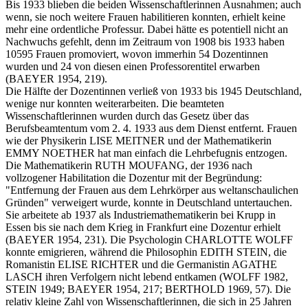
Bis 1933 blieben die beiden Wissenschaftlerinnen Ausnahmen; auch
wenn, sie noch weitere Frauen habilitieren konnten, erhielt keine
mehr eine ordentliche Professur. Dabei hätte es potentiell nicht an
Nachwuchs gefehlt, denn im Zeitraum von 1908 bis 1933 haben
10595 Frauen promoviert, wovon immerhin 54 Dozentinnen
wurden und 24 von diesen einen Professorentitel erwarben
(BAEYER 1954, 219).
Die Hälfte der Dozentinnen verließ von 1933 bis 1945 Deutschland,
wenige nur konnten weiterarbeiten. Die beamteten
Wissenschaftlerinnen wurden durch das Gesetz über das
Berufsbeamtentum vom 2. 4. 1933 aus dem Dienst entfernt. Frauen
wie der Physikerin LISE MEITNER und der Mathematikerin
EMMY NOETHER hat man einfach die Lehrbefugnis entzogen.
Die Mathematikerin RUTH MOUFANG, der 1936 nach
vollzogener Habilitation die Dozentur mit der Begründung:
"Entfernung der Frauen aus dem Lehrkörper aus weltanschaulichen
Gründen" verweigert wurde, konnte in Deutschland untertauchen.
Sie arbeitete ab 1937 als Industriemathematikerin bei Krupp in
Essen bis sie nach dem Krieg in Frankfurt eine Dozentur erhielt
(BAEYER 1954, 231). Die Psychologin CHARLOTTE WOLFF
konnte emigrieren, während die Philosophin EDITH STEIN, die
Romanistin ELISE RICHTER und die Germanistin AGATHE
LASCH ihren Verfolgern nicht lebend entkamen (WOLFF 1982,
STEIN 1949; BAEYER 1954, 217; BERTHOLD 1969, 57). Die
relativ kleine Zahl von Wissenschaftlerinnen, die sich in 25 Jahren