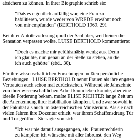
absichern zu können. In ihrer Biographie schrieb sie:
"Daß es eigentlich auffällig war, eine Frau zu
habilitieren, wurde weder von WREDE erwähnt noch
von mir empfunden" (BERTHOLD 1969, 29).
Bei ihrer Antrittsvorlesung quoll der Saal über, weil keiner die
Sensation verpassen wollte. LUISE BERTHOLD kommentierte:
"Doch es machte mir gefühlsmäßig wenig aus. Denn
ich glaubte, nun genau an der Stelle zu stehen, an die
ich auch gehörte" (ebd., 30).
Für ihre wissenschaftlichen Forschungen mußten persönliche
Beziehungen - LUISE BERTHOLD nennt Frauen als ihre engsten
Vertrauten auch schon mal zurückstehen. Während sie Jahrzehnte
von ihrer wissenschaftlichen Arbeit kaum leben konnte, aber eine
ideelle Förderung bekam, mußte ELISE RICHTER lange Zeit um
die Anerkennung ihrer Habilitation kämpfen. Und zwar sowohl in
der Fakultät als auch im österreichischen Ministerium. Als sie nach
vielen Jahren ihre Dozentur erhielt, war ihrem Schaffensdrang Tür
und Tor geöffnet. Sie sagte von sich:
"Ich war nie darauf ausgegangen, als- Frauenrechtlerin
zu kämpfen; ich wünschte mit aller Inbrunst, den Weg