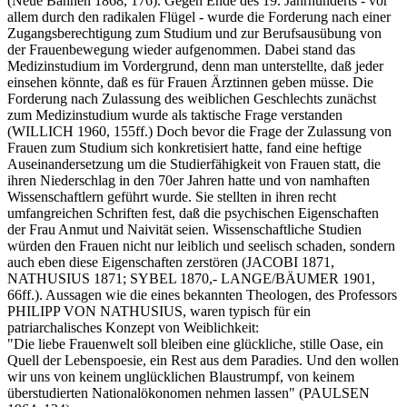
(Neue Bahnen 1868, 176). Gegen Ende des 19. Jahrhunderts - vor
allem durch den radikalen Flügel - wurde die Forderung nach einer
Zugangsberechtigung zum Studium und zur Berufsausübung von
der Frauenbewegung wieder aufgenommen. Dabei stand das
Medizinstudium im Vordergrund, denn man unterstellte, daß jeder
einsehen könnte, daß es für Frauen Ärztinnen geben müsse. Die
Forderung nach Zulassung des weiblichen Geschlechts zunächst
zum Medizinstudium wurde als taktische Frage verstanden
(WILLICH 1960, 155ff.) Doch bevor die Frage der Zulassung von
Frauen zum Studium sich konkretisiert hatte, fand eine heftige
Auseinandersetzung um die Studierfähigkeit von Frauen statt, die
ihren Niederschlag in den 70er Jahren hatte und von namhaften
Wissenschaftlern geführt wurde. Sie stellten in ihren recht
umfangreichen Schriften fest, daß die psychischen Eigenschaften
der Frau Anmut und Naivität seien. Wissenschaftliche Studien
würden den Frauen nicht nur leiblich und seelisch schaden, sondern
auch eben diese Eigenschaften zerstören (JACOBI 1871,
NATHUSIUS 1871; SYBEL 1870,- LANGE/BÄUMER 1901,
66ff.). Aussagen wie die eines bekannten Theologen, des Professors
PHILIPP VON NATHUSIUS, waren typisch für ein
patriarchalisches Konzept von Weiblichkeit:
"Die liebe Frauenwelt soll bleiben eine glückliche, stille Oase, ein
Quell der Lebenspoesie, ein Rest aus dem Paradies. Und den wollen
wir uns von keinem unglücklichen Blaustrumpf, von keinem
überstudierten Nationalökonomen nehmen lassen" (PAULSEN