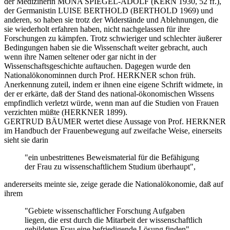
der Medizinerin MONA SPIEGEL-ADOLF (KERN 1930, 52 ff.),
der Germanistin LUISE BERTHOLD (BERTHOLD 1969) und
anderen, so haben sie trotz der Widerstände und Ablehnungen, die
sie wiederholt erfahren haben, nicht nachgelassen für ihre
Forschungen zu kämpfen. Trotz schwieriger und schlechter äußerer
Bedingungen haben sie die Wissenschaft weiter gebracht, auch
wenn ihre Namen seltener oder gar nicht in der
Wissenschaftsgeschichte auftauchen. Dagegen wurde den
Nationalökonominnen durch Prof. HERKNER schon früh.
Anerkennung zuteil, indem er ihnen eine eigene Schrift widmete, in
der er erkärte, daß der Stand des national-ökonomischen Wissens
empfindlich verletzt würde, wenn man auf die Studien von Frauen
verzichten müßte (HERKNER 1899).
GERTRUD BÄUMER wertet diese Aussage von Prof. HERKNER
im Handbuch der Frauenbewegung auf zweifache Weise, einerseits
sieht sie darin
"ein unbestrittenes Beweismaterial für die Befähigung
der Frau zu wissenschaftlichem Studium überhaupt",
andererseits meinte sie, zeige gerade die Nationalökonomie, daß auf
ihrem
"Gebiete wissenschaftlicher Forschung Aufgaben
liegen, die erst durch die Mitarbeit der wissenschaftlich
gebildeten Frau eine befriedigende Lösung finden"