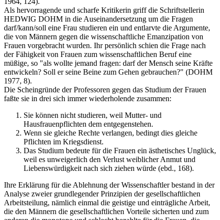
1964, 124).
Als hervorragende und scharfe Kritikerin griff die Schriftstellerin
HEDWIG DOHM in die Auseinandersetzung um die Fragen
darf/kann/soll eine Frau studieren ein und entlarvte die Argumente,
die von Männern gegen die wissenschaftliche Emanzipation von
Frauen vorgebracht wurden. Ihr persönlich schien die Frage nach
der Fähigkeit von Frauen zum wissenschaftlichen Beruf eine
müßige, so "als wollte jemand fragen: darf der Mensch seine Kräfte
entwickeln? Soll er seine Beine zum Gehen gebrauchen?" (DOHM
1977, 8).
Die Scheingründe der Professoren gegen das Studium der Frauen
faßte sie in drei sich immer wiederholende zusammen:
Sie können nicht studieren, weil Mutter- und
Hausfrauenpflichten dem entgegenstehen.
Wenn sie gleiche Rechte verlangen, bedingt dies gleiche
Pflichten im Kriegsdienst.
Das Studium bedeute für die Frauen ein ästhetisches Unglück,
weil es unweigerlich den Verlust weiblicher Anmut und
Liebenswürdigkeit nach sich ziehen würde (ebd., 168).
Ihre Erklärung für die Ablehnung der Wissenschaftler bestand in der
Analyse zweier grundlegender Prinzipien der gesellschaftlichen
Arbeitsteilung, nämlich einmal die geistige und einträgliche Arbeit,
die den Männern die gesellschaftlichen Vorteile sicherten und zum