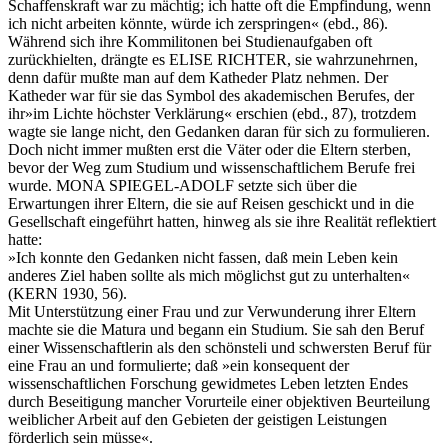
Schaffenskraft war zu mächtig; ich hatte oft die Empfindung, wenn
ich nicht arbeiten könnte, würde ich zerspringen« (ebd., 86).
Während sich ihre Kommilitonen bei Studienaufgaben oft
zurückhielten, drängte es ELISE RICHTER, sie wahrzunehrnen,
denn dafür mußte man auf dem Katheder Platz nehmen. Der
Katheder war für sie das Symbol des akademischen Berufes, der
ihr»im Lichte höchster Verklärung« erschien (ebd., 87), trotzdem
wagte sie lange nicht, den Gedanken daran für sich zu formulieren.
Doch nicht immer mußten erst die Väter oder die Eltern sterben,
bevor der Weg zum Studium und wissenschaftlichem Berufe frei
wurde. MONA SPIEGEL-ADOLF setzte sich über die
Erwartungen ihrer Eltern, die sie auf Reisen geschickt und in die
Gesellschaft eingeführt hatten, hinweg als sie ihre Realität reflektiert
hatte:
»Ich konnte den Gedanken nicht fassen, daß mein Leben kein
anderes Ziel haben sollte als mich möglichst gut zu unterhalten«
(KERN 1930, 56).
Mit Unterstützung einer Frau und zur Verwunderung ihrer Eltern
machte sie die Matura und begann ein Studium. Sie sah den Beruf
einer Wissenschaftlerin als den schönsteli und schwersten Beruf für
eine Frau an und formulierte; daß »ein konsequent der
wissenschaftlichen Forschung gewidmetes Leben letzten Endes
durch Beseitigung mancher Vorurteile einer objektiven Beurteilung
weiblicher Arbeit auf den Gebieten der geistigen Leistungen
förderlich sein müsse«.