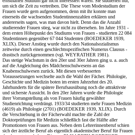
ernsthaften Studium gar nicht interessiert waren. Sie studierten nur,
um sich die Zeit zu vertreiben. Die These vom Modestudium der
Frauen wurde gern aufgenommen, denn mit ihr konnte man
einerseits die wachsenden Studentinnenzahlen erklären und
andererseits sagen, was man davon hielt. Denn das die Anzahl
studierender Frauen stieg, war nicht zu übersehen. Im Jahre 1931 -
dem ersten Höhepunkt des Studiums von Frauen - studierten 22 084
Studentinnen gegenüber 67 044 Studenten (BOEDEKER 1939,
XLIX). Dieser Anstieg wurde durch den Nationalsozialismus
zeitweise durch einen geschlechtsspezifischen Numerus Clausus -
drastisch zurückgenommen (vgl. WEYRATHER 1981).
Das stetige Wachstum in den 20er und 30er Jahren ging u. a. auch
auf die Angleichung des Mädchenschulwesens an das
Knabenschulwesen zurück. Mit diesen verbesserten
Voraussetzungen wechselte auch die Wahl der Fächer. Philologie,
Geschichte und Medizin boten im ersten Jahrzehnt des 20.
Jahrhunderts für die spätere Berufsausübung noch die attraktivste
und sicherste Aussicht. In den 20er Jahren wurde die Philologie
ihrer Vorrangstellung als von Frauen häufig gewählter
Studienrichtung verdrängt. 1933/34 studierten mehr Frauen Medizin
(4619) als Philologie (2701) (BOEDEKER 1939, XLIX). Durch
die Verschiebung in der Fächerwahl machte die Zahl der
Doktorprüfungen für Medizin schließlich fast die Hälfte aller
Promotionen von Frauen aus. Neben dem Lehrerinnenberuf schien
sich der ärztliche Beruf als eigentlich akademischer Beruf für Frauen