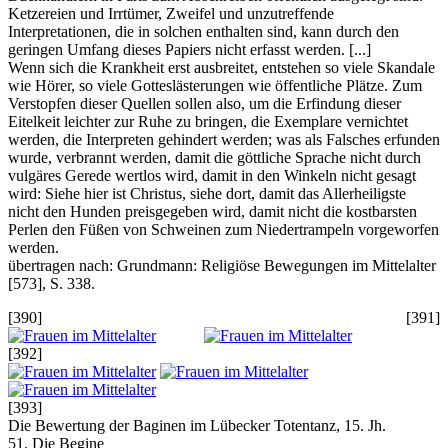
Ketzereien und Irrtümer, Zweifel und unzutreffende
Interpretationen, die in solchen enthalten sind, kann durch den
geringen Umfang dieses Papiers nicht erfasst werden. [...]
Wenn sich die Krankheit erst ausbreitet, entstehen so viele Skandale
wie Hörer, so viele Gotteslästerungen wie öffentliche Plätze. Zum
Verstopfen dieser Quellen sollen also, um die Erfindung dieser
Eitelkeit leichter zur Ruhe zu bringen, die Exemplare vernichtet
werden, die Interpreten gehindert werden; was als Falsches erfunden
wurde, verbrannt werden, damit die göttliche Sprache nicht durch
vulgäres Gerede wertlos wird, damit in den Winkeln nicht gesagt
wird: Siehe hier ist Christus, siehe dort, damit das Allerheiligste
nicht den Hunden preisgegeben wird, damit nicht die kostbarsten
Perlen den Füßen von Schweinen zum Niedertrampeln vorgeworfen
werden.
übertragen nach: Grundmann: Religiöse Bewegungen im Mittelalter
[573], S. 338.
[390] [391]
[392]
[393]
Die Bewertung der Baginen im Lübecker Totentanz, 15. Jh.
51. Die Begine