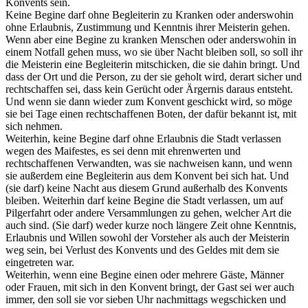
Konvents sein.
Keine Begine darf ohne Begleiterin zu Kranken oder anderswohin
ohne Erlaubnis, Zustimmung und Kenntnis ihrer Meisterin gehen.
Wenn aber eine Begine zu kranken Menschen oder anderswohin in
einem Notfall gehen muss, wo sie über Nacht bleiben soll, so soll ihr
die Meisterin eine Begleiterin mitschicken, die sie dahin bringt. Und
dass der Ort und die Person, zu der sie geholt wird, derart sicher und
rechtschaffen sei, dass kein Gerücht oder Ärgernis daraus entsteht.
Und wenn sie dann wieder zum Konvent geschickt wird, so möge
sie bei Tage einen rechtschaffenen Boten, der dafür bekannt ist, mit
sich nehmen.
Weiterhin, keine Begine darf ohne Erlaubnis die Stadt verlassen
wegen des Maifestes, es sei denn mit ehrenwerten und
rechtschaffenen Verwandten, was sie nachweisen kann, und wenn
sie außerdem eine Begleiterin aus dem Konvent bei sich hat. Und
(sie darf) keine Nacht aus diesem Grund außerhalb des Konvents
bleiben. Weiterhin darf keine Begine die Stadt verlassen, um auf
Pilgerfahrt oder andere Versammlungen zu gehen, welcher Art die
auch sind. (Sie darf) weder kurze noch längere Zeit ohne Kenntnis,
Erlaubnis und Willen sowohl der Vorsteher als auch der Meisterin
weg sein, bei Verlust des Konvents und des Geldes mit dem sie
eingetreten war.
Weiterhin, wenn eine Begine einen oder mehrere Gäste, Männer
oder Frauen, mit sich in den Konvent bringt, der Gast sei wer auch
immer, den soll sie vor sieben Uhr nachmittags wegschicken und