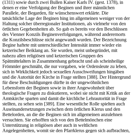
(1311) sowie durch zwei Bullen Kaiser Karls IV. (gest. 1378), in
denen er eine Verfolgung der Beginen und ihrer männlichen
Parallele, der Begarden, für wünschenswert erklärte. Die
tatsächliche Lage der Beginen hing im allgemeinen weniger von der
Haltung solcher überregionaler Institutionen, als vielmehr von den
örtlichen Gegebenheiten ab. So gab es bereits vor den Beschlüssen
des Vienner Konzils Beginenverfolgungen, während anderernorts
die Konzilsbeschlüsse nicht angewandt wurden. Der Bezeichnung
Begine haftete mit unterschiedlicher Intensität immer wieder ein
ketzerischer Beiklang an. Sie wurden, meist unbegründet, mit
nahezu allen religiösen und ketzerischen Gruppen des
Spätmittelalters in Zusammenhang gebracht und als scheinheilige
Frömmler geschmäht, die nur vorgaben, wie Ordensleute zu leben,
sich in Wirklichkeit jedoch sexuellen Ausschweifungen hingäben
und die Autorität der Kirche in Frage stellten [388]. Der Hintergrund
für diese Beschuldigungen dürfte in der ungewöhnlichen
Lebensform der Beginen sowie in ihrer Angewohnheit über
theologische Fragen zu diskutieren, wobei sie nicht mit Kritik an der
Amtskirche sparten und damit die kirchliche Lehrautorität in Frage
stellten, zu sehen sein [389]. Eine wesentliche Rolle spielten auch
Auseinandersetzungen zwischen dem örtlichen Klerus und den
Bettelorden, an die die Beginen sich im allgemeinen anzulehnen
versuchten. Sie erhofften sich von den Bettelmönchen eine
Unterstützung in religiösen aber auch in weltlichen
Angelegenheiten, womit sie den Pfarrklerus gegen sich aufbrachten,