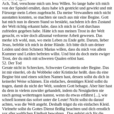
Ach, Tod, verschone mich um Jesu Willen. So lange habe ich mich
von der Spindel ernährt, dazu habe ich gestrickt und gewirkt und mit
Fürsorge mein Leben zugebracht. Da meine Verwandten mich nicht
ausstatten konnten, so machten sie rasch aus mir eine Begine. Gott
hat mich nun in diesem Stand so bestärkt, nachdem ich den Zustand
der Welt richtig erkannt habe, dass ich mich in Gott durchaus
zufrieden gegeben habe. Hätte ich nun meinen Trost in der Welt
gesucht, es wäre doch allzumal verlorene Arbeit gewesen. Das
merke ich wohl, nun, wo mein Leben zu Ende geht. Darum, lieber
Jesus, befehle ich mich in deine Hände. Ich bitte dich um deiner
Leiden und dem Schmerz Marias willen, dass du mich von allem
Kummer und Leiden befreien willst. Und bist du doch mein ewiger
Trost, der du mich mit schweren Qualen erlöst hast.
52. Der Tod
Gerate nicht in Schrecken, Schwester Gevatterin oder Begine. Das
ist mir einerlei, ob du Wobbeke oder Kristincke heißt. dass du eine
Begine bist und einen solchen Namen hast, dessen sollst du dich in
keinerlei Weise schämen. Ein einfaches, demütiges Kleid sollst du
tragen, damit du nicht der Welt, sondern Gott behagst. Aber hier hast
du dem in vielem zuwider gehandelt, indem du Neuigkeiten nie
rasch genug weitertragen kannst, wenn du etwas erfährst [...], wie
schnell kommt das sofort unter die Leute! Nicht sollst du darauf
achten, was die Welt angeht. Deshalb trägst du ein einfaches Kleid.
Vielmehr sollst du Gottes Dienst fleißig beachten und dich ernstlich
vor aller weltlichen Eitelkeit bewahren.. Das gehört sich für die