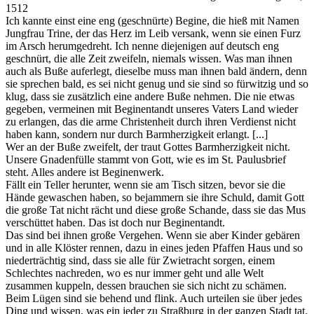
1512
Ich kannte einst eine eng (geschnürte) Begine, die hieß mit Namen
Jungfrau Trine, der das Herz im Leib versank, wenn sie einen Furz
im Arsch herumgedreht. Ich nenne diejenigen auf deutsch eng
geschnürt, die alle Zeit zweifeln, niemals wissen. Was man ihnen
auch als Buße auferlegt, dieselbe muss man ihnen bald ändern, denn
sie sprechen bald, es sei nicht genug und sie sind so fürwitzig und so
klug, dass sie zusätzlich eine andere Buße nehmen. Die nie etwas
gegeben, vermeinen mit Beginentandt unseres Vaters Land wieder
zu erlangen, das die arme Christenheit durch ihren Verdienst nicht
haben kann, sondern nur durch Barmherzigkeit erlangt. [...]
Wer an der Buße zweifelt, der traut Gottes Barmherzigkeit nicht.
Unsere Gnadenfülle stammt von Gott, wie es im St. Paulusbrief
steht. Alles andere ist Beginenwerk.
Fällt ein Teller herunter, wenn sie am Tisch sitzen, bevor sie die
Hände gewaschen haben, so bejammern sie ihre Schuld, damit Gott
die große Tat nicht rächt und diese große Schande, dass sie das Mus
verschüttet haben. Das ist doch nur Beginentandt.
Das sind bei ihnen große Vergehen. Wenn sie aber Kinder gebären
und in alle Klöster rennen, dazu in eines jeden Pfaffen Haus und so
niederträchtig sind, dass sie alle für Zwietracht sorgen, einem
Schlechtes nachreden, wo es nur immer geht und alle Welt
zusammen kuppeln, dessen brauchen sie sich nicht zu schämen.
Beim Lügen sind sie behend und flink. Auch urteilen sie über jedes
Ding und wissen, was ein jeder zu Straßburg in der ganzen Stadt tat.