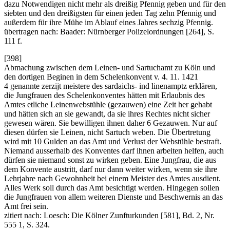
dazu Notwendigen nicht mehr als dreißig Pfennig geben und für den
siebten und den dreißigsten für einen jeden Tag zehn Pfennig und
außerdem für ihre Mühe im Ablauf eines Jahres sechzig Pfennig.
übertragen nach: Baader: Nürnberger Polizelordnungen [264], S.
111 f.
[398]
Abmachung zwischen dem Leinen- und Sartuchamt zu Köln und
den dortigen Beginen in dem Schelenkonvent v. 4. 11. 1421
4 genannte zerzijt meistere des sardaichs- ind linenamptz erklären,
die Jungfrauen des Schelenkonventes hätten mit Erlaubnis des
Amtes etliche Leinenwebstühle (gezauwen) eine Zeit her gehabt
und hätten sich an sie gewandt, da sie ihres Rechtes nicht sicher
gewesen wären. Sie bewilligen ihnen daher 6 Gezauwen. Nur auf
diesen dürfen sie Leinen, nicht Sartuch weben. Die Übertretung
wird mit 10 Gulden an das Amt und Verlust der Webstühle bestraft.
Niemand ausserhalb des Konventes darf ihnen arbeiten helfen, auch
dürfen sie niemand sonst zu wirken geben. Eine Jungfrau, die aus
dem Konvente austritt, darf nur dann weiter wirken, wenn sie ihre
Lehrjahre nach Gewohnheit bei einem Meister des Amtes ausdient.
Alles Werk soll durch das Amt besichtigt werden. Hingegen sollen
die Jungfrauen von allem weiteren Dienste und Beschwernis an das
Amt frei sein.
zitiert nach: Loesch: Die Kölner Zunfturkunden [581], Bd. 2, Nr.
555 1, S. 324.