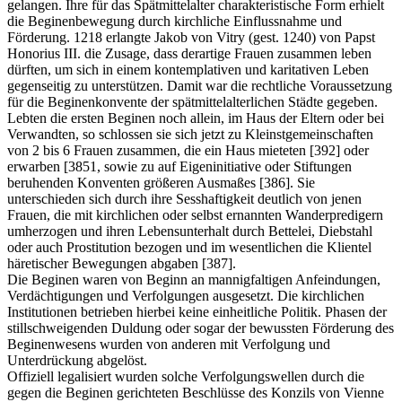
gelangen. Ihre für das Spätmittelalter charakteristische Form erhielt
die Beginenbewegung durch kirchliche Einflussnahme und
Förderung. 1218 erlangte Jakob von Vitry (gest. 1240) von Papst
Honorius III. die Zusage, dass derartige Frauen zusammen leben
dürften, um sich in einem kontemplativen und karitativen Leben
gegenseitig zu unterstützen. Damit war die rechtliche Voraussetzung
für die Beginenkonvente der spätmittelalterlichen Städte gegeben.
Lebten die ersten Beginen noch allein, im Haus der Eltern oder bei
Verwandten, so schlossen sie sich jetzt zu Kleinstgemeinschaften
von 2 bis 6 Frauen zusammen, die ein Haus mieteten [392] oder
erwarben [3851, sowie zu auf Eigeninitiative oder Stiftungen
beruhenden Konventen größeren Ausmaßes [386]. Sie
unterschieden sich durch ihre Sesshaftigkeit deutlich von jenen
Frauen, die mit kirchlichen oder selbst ernannten Wanderpredigern
umherzogen und ihren Lebensunterhalt durch Bettelei, Diebstahl
oder auch Prostitution bezogen und im wesentlichen die Klientel
häretischer Bewegungen abgaben [387].
Die Beginen waren von Beginn an mannigfaltigen Anfeindungen,
Verdächtigungen und Verfolgungen ausgesetzt. Die kirchlichen
Institutionen betrieben hierbei keine einheitliche Politik. Phasen der
stillschweigenden Duldung oder sogar der bewussten Förderung des
Beginenwesens wurden von anderen mit Verfolgung und
Unterdrückung abgelöst.
Offiziell legalisiert wurden solche Verfolgungswellen durch die
gegen die Beginen gerichteten Beschlüsse des Konzils von Vienne