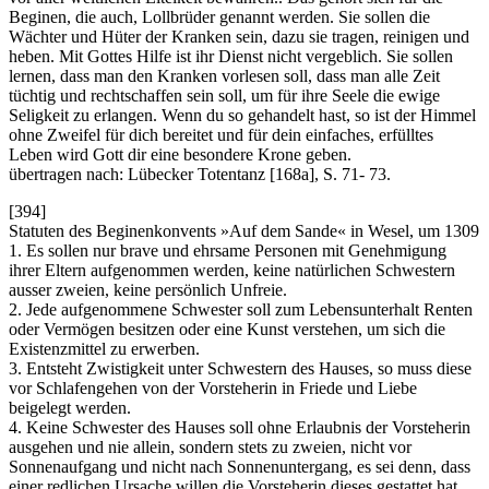
Beginen, die auch, Lollbrüder genannt werden. Sie sollen die
Wächter und Hüter der Kranken sein, dazu sie tragen, reinigen und
heben. Mit Gottes Hilfe ist ihr Dienst nicht vergeblich. Sie sollen
lernen, dass man den Kranken vorlesen soll, dass man alle Zeit
tüchtig und rechtschaffen sein soll, um für ihre Seele die ewige
Seligkeit zu erlangen. Wenn du so gehandelt hast, so ist der Himmel
ohne Zweifel für dich bereitet und für dein einfaches, erfülltes
Leben wird Gott dir eine besondere Krone geben.
übertragen nach: Lübecker Totentanz [168a], S. 71- 73.
[394]
Statuten des Beginenkonvents »Auf dem Sande« in Wesel, um 1309
1. Es sollen nur brave und ehrsame Personen mit Genehmigung
ihrer Eltern aufgenommen werden, keine natürlichen Schwestern
ausser zweien, keine persönlich Unfreie.
2. Jede aufgenommene Schwester soll zum Lebensunterhalt Renten
oder Vermögen besitzen oder eine Kunst verstehen, um sich die
Existenzmittel zu erwerben.
3. Entsteht Zwistigkeit unter Schwestern des Hauses, so muss diese
vor Schlafengehen von der Vorsteherin in Friede und Liebe
beigelegt werden.
4. Keine Schwester des Hauses soll ohne Erlaubnis der Vorsteherin
ausgehen und nie allein, sondern stets zu zweien, nicht vor
Sonnenaufgang und nicht nach Sonnenuntergang, es sei denn, dass
einer redlichen Ursache willen die Vorsteherin dieses gestattet hat.