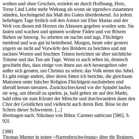
weihen und ohne Geschrei, erzielen sie durch Hoffnung, Herz,
Treue Lind Liebe mehr Wirkung als wenn sie irgendwo zusammen
ständen, hochsingend das Maß des Guten überdenkend. An jedem
beliebigen Tage freilich soll den Armen zur Ehre Marias und der
Welt von diesen mit Herzen ein Almosen gegeben worden sein. Sie
fasten und wachen und spinnen wollene Fäden und vor Bösem
fliehen sie hinweg. So arbeiten sie nachts und tags, Flüchtiges
meidend und was gut ist betreibend. Morgen, heute oder gestern
zögern sie nicht auf Vorwürfe den Brüdern zu beichten und mit
nackten Worten und feuchten Tränen berichten sie über nächtliche
Träume und das Tun am Tage. Wenn es auch selten ist, dennoch
geschieht dies, dass einige von ihnen aus sich herausgehen oder
außer sich geraten, um Christus zu sehen; das Volk nennt das Jubel.
Es gibt einige andere, über deren Sitten ich berichte, die gleichsam
Matronen unter falscher Religion Flüchtigem nachstreben und
überall herum streunen. Zurückschreckend vor der Spindel laufen
sie weg, um überall zu spielen, ja, bald gehen sie auf den Markt,
bald eilen sie zum Kloster der Mönche und durchwandern dann den
Chor der Geistlichen und vielleicht auch deren Bett. Böse ist der
Scherz dieser Schwestern. [...]
übertragen nach: Nikolaus von Bibra: Carmen satiricum [586], S.
92f.
[388]
Thomas Murner in seiner »Narrenbeschwörung« über die Beginen,