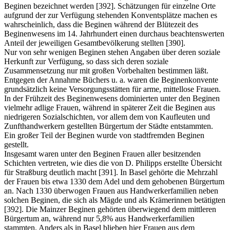
Beginen bezeichnet werden [392]. Schätzungen für einzelne Orte
aufgrund der zur Verfügung stehenden Konventsplätze machen es
wahrscheinlich, dass die Beginen während der Blütezeit des
Beginenwesens im 14. Jahrhundert einen durchaus beachtenswerten
Anteil der jeweiligen Gesamtbevölkerung stellten [390].
Nur von sehr wenigen Beginen stehen Angaben über deren soziale
Herkunft zur Verfügung, so dass sich deren soziale
Zusammensetzung nur mit großen Vorbehalten bestimmen läßt.
Entgegen der Annahme Büchers u. a. waren die Beginenkonvente
grundsätzlich keine Versorgungsstätten für arme, mittellose Frauen.
In der Frühzeit des Beginenwesens dominierten unter den Beginen
vielmehr adlige Frauen, während in späterer Zeit die Beginen aus
niedrigeren Sozialschichten, vor allem dem von Kaufleuten und
Zunfthandwerkern gestellten Bürgertum der Städte entstammten.
Ein großer Teil der Beginen wurde von stadtfremden Beginen
gestellt.
Insgesamt waren unter den Beginen Frauen aller besitzenden
Schichten vertreten, wie dies die von D. Philipps erstellte Übersicht
für Straßburg deutlich macht [391]. In Basel gehörte die Mehrzahl
der Frauen bis etwa 1330 dem Adel und dem gehobenen Bürgertum
an. Nach 1330 überwogen Frauen aus Handwerkerfamilien neben
solchen Beginen, die sich als Mägde und als Krämerinnen betätigten
[392]. Die Mainzer Beginen gehörten überwiegend dem mittleren
Bürgertum an, während nur 5,8% aus Handwerkerfamilien
stammten. Anders als in Basel blieben hier Frauen aus dem