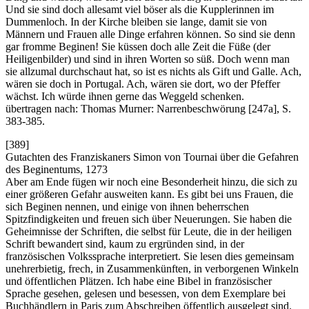
Und sie sind doch allesamt viel böser als die Kupplerinnen im
Dummenloch. In der Kirche bleiben sie lange, damit sie von
Männern und Frauen alle Dinge erfahren können. So sind sie denn
gar fromme Beginen! Sie küssen doch alle Zeit die Füße (der
Heiligenbilder) und sind in ihren Worten so süß. Doch wenn man
sie allzumal durchschaut hat, so ist es nichts als Gift und Galle. Ach,
wären sie doch in Portugal. Ach, wären sie dort, wo der Pfeffer
wächst. Ich würde ihnen gerne das Weggeld schenken.
übertragen nach: Thomas Murner: Narrenbeschwörung [247a], S.
383-385.
[389]
Gutachten des Franziskaners Simon von Tournai über die Gefahren
des Beginentums, 1273
Aber am Ende fügen wir noch eine Besonderheit hinzu, die sich zu
einer größeren Gefahr ausweiten kann. Es gibt bei uns Frauen, die
sich Beginen nennen, und einige von ihnen beherrschen
Spitzfindigkeiten und freuen sich über Neuerungen. Sie haben die
Geheimnisse der Schriften, die selbst für Leute, die in der heiligen
Schrift bewandert sind, kaum zu ergründen sind, in der
französischen Volkssprache interpretiert. Sie lesen dies gemeinsam
unehrerbietig, frech, in Zusammenkünften, in verborgenen Winkeln
und öffentlichen Plätzen. Ich habe eine Bibel in französischer
Sprache gesehen, gelesen und besessen, von dem Exemplare bei
Buchhändlern in Paris zum Abschreiben öffentlich ausgelegt sind.