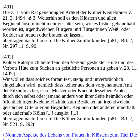
[401]
Die z. T. vom Rat genehmigten Artikel der Kölner Keutebrauer v.
21. 3. 1494 ¬ß 3. Weiterhin soll es den Klöstern und allen
Beginenhäusern nicht mehr gestattet sein, wie es bisher gehandhabt
worden ist, irgendwelchen Bürgern und Bürgerinnen Weiß- oder
Rotbier zu brauen oder brauen zu lassen.
übertragen nach: Loesch: Die Kölner Zunfturkunden [581], Bd. 2,
Nr. 297 11, S. 90.
[402]
Kölner Ratsspruch betreffend den Verkauf gestickter Hüte und des
Verbots Hüte zum Sticken an geistliche Personen zu geben v. 23. 11.
1495 [...]
Wir wollen dass solches fortan fest, stetig und unverbrüchlich
eingehalten wird, nämlich dass keiner aus dem vorgenannten Amt
der Filzhutmacher, er sei Meister oder Knecht desselben Amtes,
durch sich selbst oder jemand anders von ihrer Seite heimlich oder
öffentlich irgendwelche Filzhüte zum Besticken an irgendwelche
geistlichen Orte oder an Begarden, Beginen oder anderen innerhalb
oder außerhalb Kölns [...] ausgibt. [...]
übertragen nach: Loesch: Die Kölner Zunfturkunden [581], Bd. 2,
Nr. 521, S. 292f.
‹ Nonnen Aspekte des Lebens von Frauen in Klöstern
zum Titel
Die