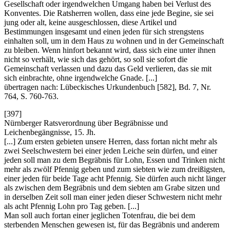
Gesellschaft oder irgendwelchen Umgang haben bei Verlust des
Konventes. Die Ratsherren wollen, dass eine jede Begine, sie sei
jung oder alt, keine ausgeschlossen, diese Artikel und
Bestimmungen insgesamt und einen jeden für sich strengstens
einhalten soll, um in dem Haus zu wohnen und in der Gemeinschaft
zu bleiben. Wenn hinfort bekannt wird, dass sich eine unter ihnen
nicht so verhält, wie sich das gehört, so soll sie sofort die
Gemeinschaft verlassen und dazu das Geld verlieren, das sie mit
sich einbrachte, ohne irgendwelche Gnade. [...]
übertragen nach: Lübeckisches Urkundenbuch [582], Bd. 7, Nr.
764, S. 760-763.
[397]
Nürnberger Ratsverordnung über Begräbnisse und
Leichenbegängnisse, 15. Jh.
[...] Zum ersten gebieten unsere Herren, dass fortan nicht mehr als
zwei Seelschwestern bei einer jeden Leiche sein dürfen, und einer
jeden soll man zu dem Begräbnis für Lohn, Essen und Trinken nicht
mehr als zwölf Pfennig geben und zum siebten wie zum dreißigsten,
einer jeden für beide Tage acht Pfennig. Sie dürfen auch nicht länger
als zwischen dem Begräbnis und dem siebten am Grabe sitzen und
in derselben Zeit soll man einer jeden dieser Schwestern nicht mehr
als acht Pfennig Lohn pro Tag geben. [...]
Man soll auch fortan einer jeglichen Totenfrau, die bei dem
sterbenden Menschen gewesen ist, für das Begräbnis und anderem