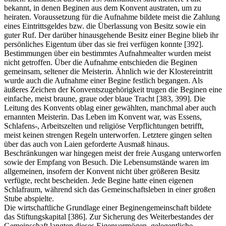
bekannt, in denen Beginen aus dem Konvent austraten, um zu
heiraten. Voraussetzung für die Aufnahme bildete meist die Zahlung
eines Eintrittsgeldes bzw. die Überlassung von Besitz sowie ein
guter Ruf. Der darüber hinausgehende Besitz einer Begine blieb ihr
persönliches Eigentum über das sie frei verfügen konnte [392].
Bestimmungen über ein bestimmtes Aufnahmealter wurden meist
nicht getroffen. Über die Aufnahme entschieden die Beginen
gemeinsam, seltener die Meisterin. Ähnlich wie der Klostereintritt
wurde auch die Aufnahme einer Begine festlich begangen. Als
äußeres Zeichen der Konventszugehörigkeit trugen die Beginen eine
einfache, meist braune, graue oder blaue Tracht [383, 399]. Die
Leitung des Konvents oblag einer gewählten, manchmal aber auch
ernannten Meisterin. Das Leben im Konvent war, was Essens,
Schlafens-, Arbeitszelten und religiöse Verpflichtungen betrifft,
meist keinen strengen Regeln unterworfen. Letztere gingen selten
über das auch von Laien geforderte Ausmaß hinaus.
Beschränkungen war hingegen meist der freie Ausgang unterworfen
sowie der Empfang von Besuch. Die Lebensumstände waren im
allgemeinen, insofern der Konvent nicht über größeren Besitz
verfügte, recht bescheiden. Jede Begine hatte einen eigenen
Schlafraum, während sich das Gemeinschaftsleben in einer großen
Stube abspielte.
Die wirtschaftliche Grundlage einer Beginengemeinschaft bildete
das Stiftungskapital [386]. Zur Sicherung des Weiterbestandes der
Gemeinschaft langten dieses Eigenvermögen, gelegentliche