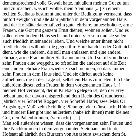
dementsprechend volle Gewalt hatte, mit allem meinen Gut zu tun
und zu machen, was ich wollte, mein Steinhaus [...] zu einem
rechten Seelhaus bestimmt und unter der Bedingung vermacht, dass
hinfort ewiglich und alle Jahr jährlich in dem vorgenannten Haus
und der Hofstätte dauerhaft zehn gute, ehrbare, unbescholtene, arme
Frauen, die Gott mit ganzem Ernst dienen, wohnen sollen. Und es
sollen oben in dem Haus sechs und unten vier sein und sie sollen
auch friedlich miteinander leben. Und welche unter ihnen nicht
friedlich leben will oder die gegen ihre Ehre handelt oder Gott nicht
dient, wie die anderen, die soll man entlassen und eine andere,
ehrbare, arme Frau an ihrer Statt annehmen. Und so oft von diesen
zehn Frauen eine weggeht, so oft sollen die anderen auf alle Zeit
eine andere ehrbare Frau wieder zu sich nehmen, so dass immer
zehn Frauen in dem Haus sind. Und sie dürfen auch keine
aufnehmen, die in der Lage ist, selbst ein Haus zu mieten. Ich habe
außerdem diesen zehn Frauen in dem vorgenannten Haus [...]
meinen Hof vermacht, der in Kuebach gelegen ist, den der Frey
bebaut und der davon entsprechend dem Recht des Grundherren
jährlich vier Scheffel Roggen, vier Scheffel Hafer, zwei Maß Öl
Augsburger Maß, zehn Schilling Pfennige, vier Gänse, acht Hühner
und hundert Eier gibt und außerdem (habe ich ihnen) mein kleines
Gut, den Paitenbrunnen, (vermacht). [...]
Man soll außerdem wissen, dass die vorgenannten zehn Frauen und
ihre Nachkommen in dem vorgenannten Steinhaus und in der
Hofstatt alljährlich den Bürgern von Augsburg zwischen dem St.