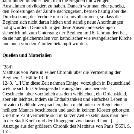
Jahrhundert hinein scheint man die Beginen mit wenigen
Ausnahmen privilegiert zu haben. Danach war man eher geneigt,
den Forderungen der Zünfte nachzugeben, betrieb häufig aber die
Durchsetzung der Verbote nur sehr unvollkommen, so dass die
Beginen sich nicht daran hielten und ständig neue Anordnungen
nötig wurden. Dennoch trugen diese Auseinandersetzungen
sicherlich mit zum Untergang der Beginen im 16. Jahrhundert bei,
da sie nun gleichermaßen von katholischer wie evangelischer Kirche
und auch von den Zünften bekämpft wurden.
Quellen und Materialien
[384]
Matthäus von Paris in seiner Chronik über die Vermehrung der
Beginen, 1. Hälfte 13. Jh.
1243. [...] Um diese Zeit nahmen Einige, vorzüglich in Deutschland,
welche sich für Ordensgeistliche ausgaben, aus beiderlei
Geschlecht, aber vorzüglich aus dem weiblichen, ein Ordenskleid,
aber ein leichtes, indem sie Enthaltsamkeit und einfaches Leben in
privatem Gelübde versprachen, doch nicht unter der Regel eines
heiligen Mannes beschlossen und auch in keinem Kloster geborgen.
Und ihre Zahl vermehrte sich in kurzer Zeit so sehr, dass man ihrer
in der Stadt Koeln und der Umgegend zweitausend fand. [...]
Auszüge aus der größeren Chronik des Matthäus von Paris [565], S.
155.