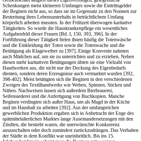
Schenkungen meist kleineren Umfanges sowie die Eintrittsgelder
der Beginen nicht aus, so dass sie im Gegensatz zu den Nonnen zur
Bestreitung ihres Lebensunterhalts in beträchtlichem Umfang
körperlich arbeiten mussten. In der Frühzeit überwogen karitative
Tätigkeiten. So wurde die Hauskrankenpflege ein wesentliches
Aufgabenfeld dieser Frauen [Bd. I, 150, 393, 396]. In der
Fortführung dieser Tätigkeit fielen ihnen häufig die Totenwäsche
und die Einkleidung der Toten sowie die Totenwache und die
Betätigung als Klageweiber zu [397]. Einige Konvente nahmen
auch Mädchen auf, um sie zu unterrichten und zu erziehen. Neben
diesen mehr karitativen Betätigungen übten sie eine Vielzahl von
Handwerken aus, die nicht nur der Deckung des Eigenbedarfs
dienten, sondern deren Erzeugnisse auch vermarktet wurden [392,
398-402]. Meist betätigten sich die Beginen in den verschiedenen
Zweigen des Textilhandwerks wie Weben, Spinnen, Sticken und
Nähen. Nachweisen lassen sich außerdem Bierbrauerei,
Seifensiederei und die Anfertigung von Buchkopien. Manche
Beginen verdingten sich außer Haus, um als Magd in der Küche
und im Haushalt zu arbeiten [392]. Aus der umfangreichen
gewerblichen Produktion ergaben sich in Anbetracht der Enge des
spätmittelalterlichen Marktes lange Auseinandersetzungen mit den
Zünften, die bestrebt waren, die unerwünschte Konkurrenz
auszuschalten oder doch zumindest zurückzudrängen. Das Verhalten
der Städte in dem Konflikt war uneinheitlich. Bis ins 15.