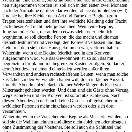
neu aufgenommen worden ist, soll sich in den ersten zwei Monaten
nach der Aufnahme darüber klar werden, ob sie darin bleiben (will).
Und sie hat ihre Kleider nach Art und Farbe der Beginen zum
Tragen bereitzuhalten und darf ihre weltliche Kleidung oder Tracht
nach dieser Zeit nicht mehr gebrauchen. Wenn eine Begine,
Jungfrau oder Frau, der anderen etwas stiehlt oder heimlich
wegnimmt, so soll dieselbe Person, die das macht und die man
deshalb festnimmt und verklagt, den Konvent verlassen und das
Geld, mit dem sie in das Haus gekommen war, verloren haben.
Weiterhin, wenn eine Begine feierlich neu in den Konvent
aufgenommen wird, wie das Gewohnheit ist, so soll das mit
begrenztem Prunk und mit begrenzten Kosten erfolgen. So darf zu
dem Abendessen niemand eingeladen werden außer ihren
Verwandten und anderen rechtschaffenen Leuten, wenn man solche
zusätzlich zu den Verwandten haben will, doch in kleiner Anzahl.
Und die Abendmahlzeit darf in keiner Weise länger als bis 9 vor
Mitternacht gehalten werden. Und dann sind die Gäste ohne Verzug
wegzuschicken und der Konvent ist sofort abzuschließen. Nach
diesem Abendessen darf auch keine Gesellschaft geistlicher oder
weltlicher Personen mehr eingelassen werden oder sich dort
versammeln.
Weiterhin, wenn die Vorsteher eine Begine als Meisterin wählen, so
soll sie die Wahl annehmen und diese nicht ablehnen oder absagen
ohne Zustimmung der Vorsteher. Sie soll auch die Schlüssel und