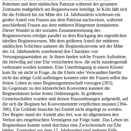
Rittertum und dem städtischen Patriziat während des gesamten
Zeitraums maßgeblich am Beginenwesen beteiligt. In Köln läßt sich
für die Frühzeit bis zur Mitte des 14. Jahrhunderts wiederum ein
großer Anteil von Frauen aus dem Patriziat nachweisen, während
anschließend Frauen aus dem mittleren Bürgertum dominierten.
Dieser Wandel in der sozialen Zusammensetzung des
Beginenwesens erfolgte parallel zu dem Rückgang des eigentlichen
ideellen Beginenwesens. Mit dem größeren Anteil der mittleren
städtischen Schichten nahmen die Beginenkonvente seit der Mitte
des 14. Jahrhunderts zunehmend den Charakter von
Versorgungsanstalten an. In ihnen fanden solche Frauen Aufnahme,
die freiwillig auf eine Ehe verzichteten bzw. die nicht standesgemäß
verheiratet werden konnten. Eine Unterbringung in einem Kloster
kam für sie nicht in Frage, da die Eltern oder Verwandten hierfür
nicht das nötige Geld aufbringen konnten oder die Frauen selbst das
freiere Leben in einer Beginengemeinschaft vorzogen [393].
Im Gegensatz zu den klösterlichen Konventen kannten die
Beginenhäuser keine festen Ordensregeln. In größeren
Gemeinschaften wurden statt dessen Hausordnungen aufgestellt, auf
die sich die Beginen bei Konventseintritt verpflichten mussten [394-
396]. Ein Gelübde brauchte bei Eintritt nicht abgelegt zu werden.
Der Begine stand der Austritt also frei, was im allgemeinen den
Verlust des eingebrachten Vermögens zur Folge hatte. Das Leben im
Beginenhaus konnte somit durchaus eine Zwischenstufe zur Ehe
bilden. Zumindest aus dem 15. Jahrhundert sind mehrere Fälle