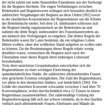
der nicht zuletzt um seine finanziellen Einnahmen aus der Seelsorge
für die Beginen fürchtete. Die engen Verbindungen zwischen
Bettelorden und Beginenwesen schlugen sich besonders deutlich in
zahlreichen Vergabungen der Beginen an diese Orden [392] sowie
in der räumlichen Konzentration der Beginenhäuser um die Klöster
der Bettelmönche nieder. Seit dem 14. Jahrhundert schlossen sich
die Beginen häufig organisatorisch an die Bettelorden an und
nahmen die dritte Regel, insbesondere des Franziskanerordens an,
um dadurch den Verfolgungen zu entgehen. Die dritten Regeln der
Bettelorden waren für Laien bestimmt, die ein religiöses Leben
führen wollten, ohne den weltlichen Stand aufgeben zu wollen oder
zu können. Da die Bestimmungen dieser Regeln relativ wenig
detailliert waren, vermochten die Beginen auch nach der
Übernahme einer dieser Regeln ihren bisherigen Lebensstil
beizubehalten.
Trotz ihrer unsicheren Gesamtsituation entwickelten sich die
Beginenhäuser zu einer wichtigen Einrichtung der
spätmittelalterlichen Städte, die zahlreichen alleinstehenden Frauen
eine gesicherte Existenz ermöglichten. Die Zahl der Beginenhäuser,
vor allem in den rheinischen Städten, war beträchtlich [390]. Die
Größe der einzelnen Konvente schwankte zwischen 2 und über 70
Konventsplätzen, wobei durchschnittlich etwa 12 Frauen in einem
Beginenhaus zusammenlebten. Der zahlenmäßige Umfang der
Beginenbewegung läßt sich nur schwer ermitteln, da in den Quellen
vielfach auch alleinstehende Frauen, Ehefrauen und Mägde als