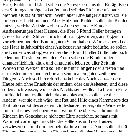
Holz, Kohlen und Licht sollen die Schwestern aus den Erträgnissen
des Stiftungsvermögens kaufen, und soll das Licht nicht länger
brennen als bis Mitternacht. Wenn aber Eine länger aufsitzt, soll sie
ihr eigenes Licht brennen. Aber Holz und Kohlen sollen die Kinder
nutzen, welche Zeit sie wollen. - Auch sollen die Kinder
Ausbesserungen ihres Hauses, die über 5 Pfund Heller betragen
(soviel hatte der Stifter jährlich dafür ausgeworfen), aus Eigenem
vornehmen und den Bau in gutem Stand halten. Wäre es aber, dass
das Haus in Jahresfrist einer Ausbesserung nicht bedürfte, so sollen
die Kinder was übrig wäre über die 5 Pfund Heller Gülte unter sich
teilen und für sich verwenden. Auch sollen die Kinder unter
einander lieblich, gütig und einträchtig leben zu aller Zeit mit
Worten und Werken und sollen die fünf (übrigen) der ältesten und
ehrbarsten unter ihnen gehorsam sein in allen guten zeitlichen
Dingen. - Auch soll ihrer durchaus keine des Nachts ausser dem
Hause sein ohne Erlaubnis der andern oder der Aeltesten, und diese
sollen auch wissen, wo sie des Nachts sein wolle. - Lebte nun Eine
unfriedlich und wollte nicht davon ablassen, so sollen sie die
Andern, wer sie auch wäre, mit Rat und Hilfe eines Kämmerers des
Bartholomäusstiftes aus dem Gotteshause treiben, ohne Widerrede
ihrer und eines Jeglichen. Auch wenn Eine täte, was ihr und den
Kindern im Gotteshause nicht zur Ehre gereichte, so mans mit
Wahrheit vorbringen möchte, die sollte zustund des Hauses
verwiesen sein und nimmermehr darin wohnen -. Auch sollen die 6
Kinder allewege aus ihnen Eine nehmen, die des Hauses gewaltig