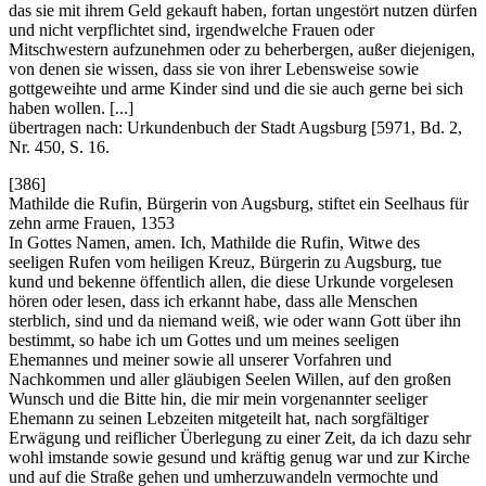
das sie mit ihrem Geld gekauft haben, fortan ungestört nutzen dürfen
und nicht verpflichtet sind, irgendwelche Frauen oder
Mitschwestern aufzunehmen oder zu beherbergen, außer diejenigen,
von denen sie wissen, dass sie von ihrer Lebensweise sowie
gottgeweihte und arme Kinder sind und die sie auch gerne bei sich
haben wollen. [...]
übertragen nach: Urkundenbuch der Stadt Augsburg [5971, Bd. 2,
Nr. 450, S. 16.
[386]
Mathilde die Rufin, Bürgerin von Augsburg, stiftet ein Seelhaus für
zehn arme Frauen, 1353
In Gottes Namen, amen. Ich, Mathilde die Rufin, Witwe des
seeligen Rufen vom heiligen Kreuz, Bürgerin zu Augsburg, tue
kund und bekenne öffentlich allen, die diese Urkunde vorgelesen
hören oder lesen, dass ich erkannt habe, dass alle Menschen
sterblich, sind und da niemand weiß, wie oder wann Gott über ihn
bestimmt, so habe ich um Gottes und um meines seeligen
Ehemannes und meiner sowie all unserer Vorfahren und
Nachkommen und aller gläubigen Seelen Willen, auf den großen
Wunsch und die Bitte hin, die mir mein vorgenannter seeliger
Ehemann zu seinen Lebzeiten mitgeteilt hat, nach sorgfältiger
Erwägung und reiflicher Überlegung zu einer Zeit, da ich dazu sehr
wohl imstande sowie gesund und kräftig genug war und zur Kirche
und auf die Straße gehen und umherzuwandeln vermochte und