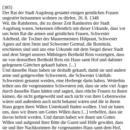
[385]
Der Rat der Stadt Augsburg gestattet einigen geistlichen Frauen
ungestört beisammen wohnen zu dürfen, 26. 8. 1348
Wir, die Ratsherren, die zu dieser Zeit Ratsherren der Stadt
Augsburg waren, bekennen öffentlich mit dieser Urkunde, dass vor
uns beim Rat die armen und geistlichen Frauen, Schwester
Adelheid, die Tochter des Maurermeisters Hiltprant, Schwester
Agnes auf dem Stein und Schwester Gertrud, die Bornitzin,
erschienen sind und uns eine Urkunde mit dem Siegel dieser Stadt
und dem Siegel unseres Mitbürgers Berthold Rem vorzeigten, dass
sie von demselben Berthold Rem ein Haus samt Hof und dahinter
gelegenem Gärtchen gekauft haben. [...]
Und dasselbe Haus haben sie deshalb gekauft, damit sie und andere
arme und gottgeweihte Schwestern, die Schwester Udelhilt-
Schwestern genannt werden, eine Herberge darin haben. Weiterhin
teilten uns die vorgenannten Schwestern mit, dass sie sehr viel Ärger
durch dasselbe Haus hätten und sagten, dass etliche Frauen zu ihnen
kämen, die nicht gottgeweiht und auch nicht von ihrer Lebensweise
wären und außerdem auch nicht bekannt wären und die in ihrem
Haus gegen ihren Willen Unterkunft finden wollten. Und sie baten
uns, dass wir ihnen um Gottes Willen dazu [...] verhelfen, dass sie
davon befreit werden. Und darum haben wir ihnen um Gottes
Willen und aufgrund ihrer Bitte die Gunst und Hilfe gewährt, dass
sie und ihre Nachkommen ihr vorgenanntes Haus samt dem Hof,