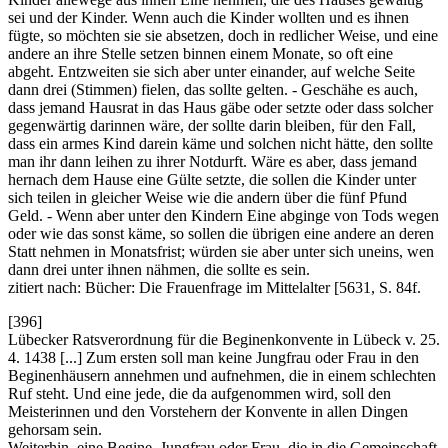
sei und der Kinder. Wenn auch die Kinder wollten und es ihnen
fügte, so möchten sie sie absetzen, doch in redlicher Weise, und eine
andere an ihre Stelle setzen binnen einem Monate, so oft eine
abgeht. Entzweiten sie sich aber unter einander, auf welche Seite
dann drei (Stimmen) fielen, das sollte gelten. - Geschähe es auch,
dass jemand Hausrat in das Haus gäbe oder setzte oder dass solcher
gegenwärtig darinnen wäre, der sollte darin bleiben, für den Fall,
dass ein armes Kind darein käme und solchen nicht hätte, den sollte
man ihr dann leihen zu ihrer Notdurft. Wäre es aber, dass jemand
hernach dem Hause eine Gülte setzte, die sollen die Kinder unter
sich teilen in gleicher Weise wie die andern über die fünf Pfund
Geld. - Wenn aber unter den Kindern Eine abginge von Tods wegen
oder wie das sonst käme, so sollen die übrigen eine andere an deren
Statt nehmen in Monatsfrist; würden sie aber unter sich uneins, wen
dann drei unter ihnen nähmen, die sollte es sein.
zitiert nach: Bücher: Die Frauenfrage im Mittelalter [5631, S. 84f.
[396]
Lübecker Ratsverordnung für die Beginenkonvente in Lübeck v. 25.
4. 1438 [...] Zum ersten soll man keine Jungfrau oder Frau in den
Beginenhäusern annehmen und aufnehmen, die in einem schlechten
Ruf steht. Und eine jede, die da aufgenommen wird, soll den
Meisterinnen und den Vorstehern der Konvente in allen Dingen
gehorsam sein.
Weiterhin, eine Begine, Jungfrau oder Frau, die in die Gemeinschaft