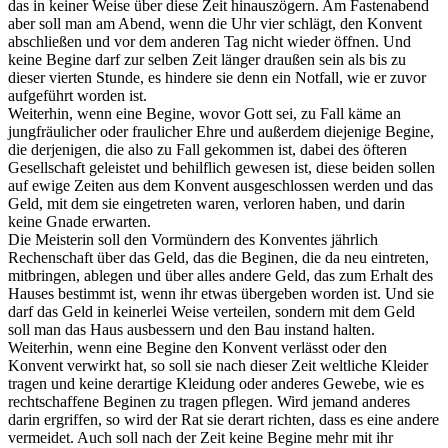
das in keiner Weise über diese Zeit hinauszögern. Am Fastenabend
aber soll man am Abend, wenn die Uhr vier schlägt, den Konvent
abschließen und vor dem anderen Tag nicht wieder öffnen. Und
keine Begine darf zur selben Zeit länger draußen sein als bis zu
dieser vierten Stunde, es hindere sie denn ein Notfall, wie er zuvor
aufgeführt worden ist.
Weiterhin, wenn eine Begine, wovor Gott sei, zu Fall käme an
jungfräulicher oder fraulicher Ehre und außerdem diejenige Begine,
die derjenigen, die also zu Fall gekommen ist, dabei des öfteren
Gesellschaft geleistet und behilflich gewesen ist, diese beiden sollen
auf ewige Zeiten aus dem Konvent ausgeschlossen werden und das
Geld, mit dem sie eingetreten waren, verloren haben, und darin
keine Gnade erwarten.
Die Meisterin soll den Vormündern des Konventes jährlich
Rechenschaft über das Geld, das die Beginen, die da neu eintreten,
mitbringen, ablegen und über alles andere Geld, das zum Erhalt des
Hauses bestimmt ist, wenn ihr etwas übergeben worden ist. Und sie
darf das Geld in keinerlei Weise verteilen, sondern mit dem Geld
soll man das Haus ausbessern und den Bau instand halten.
Weiterhin, wenn eine Begine den Konvent verlässt oder den
Konvent verwirkt hat, so soll sie nach dieser Zeit weltliche Kleider
tragen und keine derartige Kleidung oder anderes Gewebe, wie es
rechtschaffene Beginen zu tragen pflegen. Wird jemand anderes
darin ergriffen, so wird der Rat sie derart richten, dass es eine andere
vermeidet. Auch soll nach der Zeit keine Begine mehr mit ihr