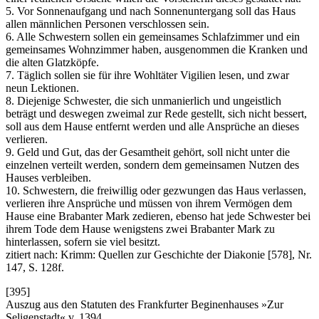
5. Vor Sonnenaufgang und nach Sonnenuntergang soll das Haus
allen männlichen Personen verschlossen sein.
6. Alle Schwestern sollen ein gemeinsames Schlafzimmer und ein
gemeinsames Wohnzimmer haben, ausgenommen die Kranken und
die alten Glatzköpfe.
7. Täglich sollen sie für ihre Wohltäter Vigilien lesen, und zwar
neun Lektionen.
8. Diejenige Schwester, die sich unmanierlich und ungeistlich
beträgt und deswegen zweimal zur Rede gestellt, sich nicht bessert,
soll aus dem Hause entfernt werden und alle Ansprüche an dieses
verlieren.
9. Geld und Gut, das der Gesamtheit gehört, soll nicht unter die
einzelnen verteilt werden, sondern dem gemeinsamen Nutzen des
Hauses verbleiben.
10. Schwestern, die freiwillig oder gezwungen das Haus verlassen,
verlieren ihre Ansprüche und müssen von ihrem Vermögen dem
Hause eine Brabanter Mark zedieren, ebenso hat jede Schwester bei
ihrem Tode dem Hause wenigstens zwei Brabanter Mark zu
hinterlassen, sofern sie viel besitzt.
zitiert nach: Krimm: Quellen zur Geschichte der Diakonie [578], Nr.
147, S. 128f.
[395]
Auszug aus den Statuten des Frankfurter Beginenhauses »Zur
Seligenstadt« v. 1394