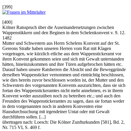
[399]
[400]
Kölner Ratsspruch über die Auseinandersetzungen zwischen
Wappenstikkern und den Beginen in dem Schelenkonvent v. 9. 12.
1482
Mutter und Schwestern aus Herrn Schelens Konvent auf der St.
Gereons Straße haben unseren Herren vom Rat mit Klagen
vorgetragen, wie kürzlich etliche aus dem Wappenstickeramt vor
ihren Konvent gekommen seien und sich mit Gewalt unterstanden
hätten, hineinzukommen und ihre Türen aufgebrochen hätten etc.
Darauf haben unsere Ratsherren die Absicht und die Beweggründe
derselben Wappensticker vernommen und einträchtig beschlossen,
wie dies bereits zuvor beschlossen worden ist, der Mutter und den
Schwestern des vorgenannten Konvents auszurichten, dass sie sich
fortan des Wappenstickeramtes nicht mehr annehmen, es in ihrem
Konvent weder auszuüben noch zu betreiben etc.; und auch den
Freunden des Wappenstickeramtes zu sagen, dass sie fortan weder
in dem vorgenannten noch in anderen Konventen eine
Hausdurchsuchung mit irgendeiner Untat oder mit Gewalt
durchführen sollen. [...]
übertragen nach: Loesch: Die Kölner Zunfturkunden [581], Bd. 2,
Nr. 715 VI, S. 469 f.