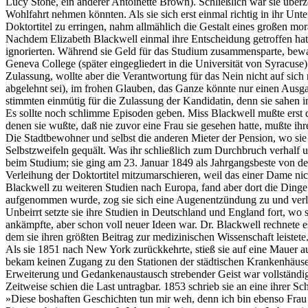
Lucy Stone, ein anderer Antoinette Brown). Schließlich war sie über
Wohlfahrt nehmen könnten. Als sie sich erst einmal richtig in ihr Un
Doktortitel zu erringen, nahm allmählich die Gestalt eines großen 
Nachdem Elizabeth Blackwell einmal ihre Entscheidung getroffen hatt
ignorierten. Während sie Geld für das Studium zusammensparte, bewa
Geneva College (später eingegliedert in die Universität von Syracuse
Zulassung, wollte aber die Verantwortung für das Nein nicht auf sic
abgelehnt sei), im frohen Glauben, das Ganze könnte nur einen Ausgan
stimmten einmütig für die Zulassung der Kandidatin, denn sie sahen 
Es sollte noch schlimme Episoden geben. Miss Blackwell mußte erst d
denen sie wußte, daß nie zuvor eine Frau sie gesehen hatte, mußte ih
Die Stadtbewohner und selbst die anderen Mieter der Pension, wo sie 
Selbstzweifeln gequält. Was ihr schließlich zum Durchbruch verhalf 
beim Studium; sie ging am 23. Januar 1849 als Jahrgangsbeste von der 
Verleihung der Doktortitel mitzumarschieren, weil das einer Dame n
Blackwell zu weiteren Studien nach Europa, fand aber dort die Dinge
aufgenommen wurde, zog sie sich eine Augenentzündung zu und verlo
Unbeirrt setzte sie ihre Studien in Deutschland und England fort, wo 
ankämpfte, aber schon voll neuer Ideen war. Dr. Blackwell rechnete e
dem sie ihren größten Beitrag zur medizinischen Wissenschaft leistete
Als sie 1851 nach New York zurückkehrte, stieß sie auf eine Mauer aus
bekam keinen Zugang zu den Stationen der städtischen Krankenhäuser 
Erweiterung und Gedankenaustausch strebender Geist war vollständi
Zeitweise schien die Last untragbar. 1853 schrieb sie an eine ihrer Sc
»Diese boshaften Geschichten tun mir weh, denn ich bin ebenso Frau wi