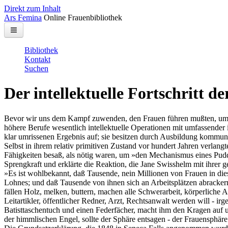
Direkt zum Inhalt
Ars Femina
Online Frauenbibliothek
Bibliothek
Kontakt
Suchen
Der intellektuelle Fortschritt d
Bevor wir uns dem Kampf zuwenden, den Frauen führen mußten, um Zu
höhere Berufe wesentlich intellektuelle Operationen mit umfassender 
klar umrissenen Ergebnis auf; sie besitzen durch Ausbildung kommuni
Selbst in ihrem relativ primitiven Zustand vor hundert Jahren verlangt
Fähigkeiten besaß, als nötig waren, um »den Mechanismus eines Puddi
Sprengkraft und erklärte die Reaktion, die Jane Swisshelm mit ihrer 
»Es ist wohlbekannt, daß Tausende, nein Millionen von Frauen in die
Lohnes; und daß Tausende von ihnen sich an Arbeitsplätzen abrackern
fällen Holz, melken, buttern, machen alle Schwerarbeit, körperliche 
Leitartikler, öffentlicher Redner, Arzt, Rechtsanwalt werden will - ir
Batisttaschentuch und einen Federfächer, macht ihm den Kragen auf u
der himmlischen Engel, sollte der Sphäre entsagen - der Frauensphär