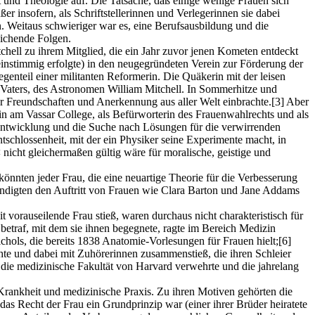
und Theologie auf. Die Tatsache, daß einige wenige Frauen sich
ßer insofern, als Schriftstellerinnen und Verlegerinnen sie dabei
 Weitaus schwieriger war es, eine Berufsausbildung und die
eichende Folgen.
ell zu ihrem Mitglied, die ein Jahr zuvor jenen Kometen entdeckt
einstimmig erfolgte) in den neugegründeten Verein zur Förderung der
egenteil einer militanten Reformerin. Die Quäkerin mit der leisen
s Vaters, des Astronomen William Mitchell. In Sommerhitze und
r Freundschaften und Anerkennung aus aller Welt einbrachte.
[3]
Aber
rin am Vassar College, als Befürworterin des Frauenwahlrechts und als
n Entwicklung und die Suche nach Lösungen für die verwirrenden
tschlossenheit, mit der ein Physiker seine Experimente macht, in
icht gleichermaßen gültig wäre für moralische, geistige und
könnten jeder Frau, die eine neuartige Theorie für die Verbesserung
ndigten den Auftritt von Frauen wie Clara Barton und Jane Addams
t vorauseilende Frau stieß, waren durchaus nicht charakteristisch für
etraf, mit dem sie ihnen begegnete, ragte im Bereich Medizin
hols, die bereits 1838 Anatomie-Vorlesungen für Frauen hielt;
[6]
chte und dabei mit Zuhörerinnen zusammenstieß, die ihren Schleier
die medizinische Fakultät von Harvard verwehrte und die jahrelang
Krankheit und medizinische Praxis. Zu ihren Motiven gehörten die
das Recht der Frau ein Grundprinzip war (einer ihrer Brüder heiratete