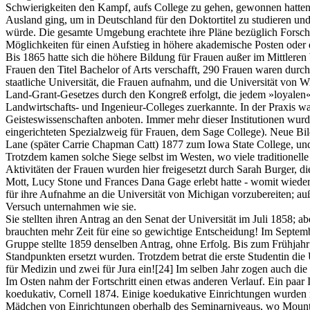
Schwierigkeiten den Kampf, aufs College zu gehen, gewonnen hatten,
Ausland ging, um in Deutschland für den Doktortitel zu studieren und
würde. Die gesamte Umgebung erachtete ihre Pläne bezüglich Forschun
Möglichkeiten für einen Aufstieg in höhere akademische Posten oder
Bis 1865 hatte sich die höhere Bildung für Frauen außer im Mittlere
Frauen den Titel Bachelor of Arts verschafft, 290 Frauen waren durch
staatliche Universität, die Frauen aufnahm, und die Universität von 
Land-Grant-Gesetzes durch den Kongreß erfolgt, die jedem »loyalen
Landwirtschafts- und Ingenieur-Colleges zuerkannte. In der Praxis wa
Geisteswissenschaften anboten. Immer mehr dieser Institutionen wur
eingerichteten Spezialzweig für Frauen, dem Sage College). Neue Bil
Lane (später Carrie Chapman Catt) 1877 zum Iowa State College, und
Trotzdem kamen solche Siege selbst im Westen, wo viele traditionelle 
Aktivitäten der Frauen wurden hier freigesetzt durch Sarah Burger, 
Mott, Lucy Stone und Frances Dana Gage erlebt hatte - womit wieder ei
für ihre Aufnahme an die Universität von Michigan vorzubereiten; au
Versuch unternahmen wie sie.
Sie stellten ihren Antrag an den Senat der Universität im Juli 1858; 
brauchten mehr Zeit für eine so gewichtige Entscheidung! Im Septemb
Gruppe stellte 1859 denselben Antrag, ohne Erfolg. Bis zum Frühjahr 
Standpunkten ersetzt wurden. Trotzdem betrat die erste Studentin die 
für Medizin und zwei für Jura ein!
[24]
Im selben Jahr zogen auch die 
Im Osten nahm der Fortschritt einen etwas anderen Verlauf. Ein paar 
koedukativ, Cornell 1874. Einige koedukative Einrichtungen wurden 
Mädchen von Einrichtungen oberhalb des Seminarniveaus, wo Mount 