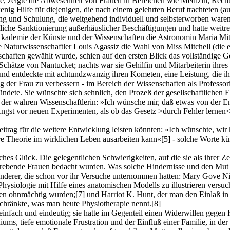
 zeigte die Abwesenheit von Frauen in Bereichen wie Medizin, Recht 
enig Hilfe für diejenigen, die nach einem gelehrten Beruf trachteten (au
g und Schulung, die weitgehend individuell und selbsterworben waren.
tliche Sanktionierung außerhäuslicher Beschäftigungen und hatte weitr
kademie der Künste und der Wissenschaften die Astronomin Maria Mitch
ße Naturwissenschaftler Louis Agassiz die Wahl von Miss Mitchell (die 
rschaften gewählt wurde, schien auf den ersten Blick das vollständige G
chätze von Nantucket; nachts war sie Gehilfin und Mitarbeiterin ihre
d entdeckte mit achtundzwanzig ihren Kometen, eine Leistung, die ih
g der Frau zu verbessern - im Bereich der Wissenschaften als Professo
ründete. Sie wünschte sich sehnlich, den Prozeß der gesellschaftliche
 der wahren Wissenschaftlerin: »Ich wünsche mir, daß etwas von der En
st vor neuen Experimenten, als ob das Gesetz >durch Fehler lernen< n
itrag für die weitere Entwicklung leisten könnten: »Ich wünschte, wir 
ihre Theorie im wirklichen Leben ausarbeiten kann«
[5]
- solche Worte kü
es Glück. Die gelegentlichen Schwierigkeiten, auf die sie als ihrer Zei
trebende Frauen bedacht wurden. Was solche Hindernisse und den Mut b
anderer, die schon vor ihr Versuche unternommen hatten: Mary Gove Nic
hysiologie mit Hilfe eines anatomischen Modells zu illustrieren versu
hlen ohnmächtig wurden;
[7]
und Harriot K. Hunt, der man den Einlaß in 
chränkte, was man heute Physiotherapie nennt.
[8]
nfach und eindeutig; sie hatte im Gegenteil einen Widerwillen gegen 
s, tiefe emotionale Frustration und der Einfluß einer Familie, in der 