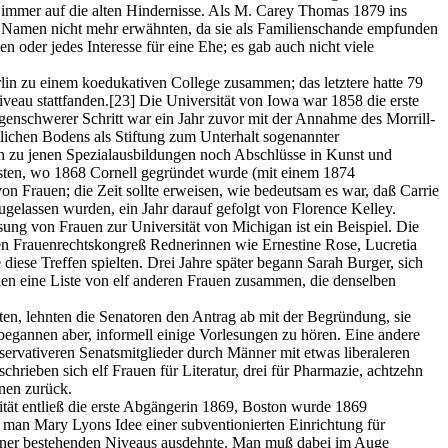
 immer auf die alten Hindernisse. Als M. Carey Thomas 1879 ins
ren Namen nicht mehr erwähnten, da sie als Familienschande empfunden
oder jedes Interesse für eine Ehe; es gab auch nicht viele
rlin zu einem koedukativen College zusammen; das letztere hatte 79
veau stattfanden.
[23]
Die Universität von Iowa war 1858 die erste
lgenschwerer Schritt war ein Jahr zuvor mit der Annahme des Morrill-
ichen Bodens als Stiftung zum Unterhalt sogenannter
ich zu jenen Spezialausbildungen noch Abschlüsse in Kunst und
Osten, wo 1868 Cornell gegründet wurde (mit einem 1874
n Frauen; die Zeit sollte erweisen, wie bedeutsam es war, daß Carrie
elassen wurden, ein Jahr darauf gefolgt von Florence Kelley.
ssung von Frauen zur Universität von Michigan ist ein Beispiel. Die
nen Frauenrechtskongreß Rednerinnen wie Ernestine Rose, Lucretia
diese Treffen spielten. Drei Jahre später begann Sarah Burger, sich
len eine Liste von elf anderen Frauen zusammen, die denselben
atten, lehnten die Senatoren den Antrag ab mit der Begründung, sie
begannen aber, informell einige Vorlesungen zu hören. Eine andere
servativeren Senatsmitglieder durch Männer mit etwas liberaleren
chrieben sich elf Frauen für Literatur, drei für Pharmazie, achtzehn
nnen zurück.
sität entließ die erste Abgängerin 1869, Boston wurde 1869
 man Mary Lyons Idee einer subventionierten Einrichtung für
änner bestehenden Niveaus ausdehnte. Man muß dabei im Auge