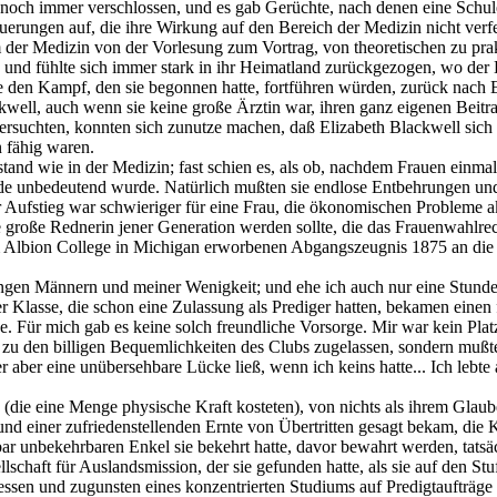
ch immer verschlossen, und es gab Gerüchte, nach denen eine Schule m
rungen auf, die ihre Wirkung auf den Bereich der Medizin nicht verfeh
der Medizin von der Vorlesung zum Vortrag, von theoretischen zu pra
nd fühlte sich immer stark in ihr Heimatland zurückgezogen, wo der Ei
e den Kampf, den sie begonnen hatte, fortführen würden, zurück nach 
ckwell, auch wenn sie keine große Ärztin war, ihren ganz eigenen Beitra
versuchten, konnten sich zunutze machen, daß Elizabeth Blackwell sic
 fähig waren.
d wie in der Medizin; fast schien es, als ob, nachdem Frauen einmal a
de unbedeutend wurde. Natürlich mußten sie endlose Entbehrungen und
r Aufstieg war schwieriger für eine Frau, die ökonomischen Probleme a
große Rednerin jener Generation werden sollte, die das Frauenwahlrecht
am Albion College in Michigan erworbenen Abgangszeugnis 1875 an die 
gen Männern und meiner Wenigkeit; und ehe ich auch nur eine Stunde l
ner Klasse, die schon eine Zulassung als Prediger hatten, bekamen einen
e. Für mich gab es keine solch freundliche Vorsorge. Mir war kein Pla
t zu den billigen Bequemlichkeiten des Clubs zugelassen, sondern mu
r aber eine unübersehbare Lücke ließ, wenn ich keins hatte... Ich le
die eine Menge physische Kraft kosteten), von nichts als ihrem Glauben
nd einer zufriedenstellenden Ernte von Übertritten gesagt bekam, die Ki
nbar unbekehrbaren Enkel sie bekehrt hatte, davor bewahrt werden, tat
schaft für Auslandsmission, der sie gefunden hatte, als sie auf den St
 essen und zugunsten eines konzentrierten Studiums auf Predigtaufträge 