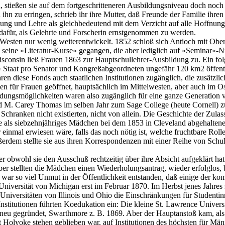
 stießen sie auf dem fortgeschritteneren Ausbildungsniveau doch noch
 ihn zu erringen, schrieb ihr ihre Mutter, daß Freunde der Familie ih
g und Lehre als gleichbedeutend mit dem Verzicht auf alle Hoffnungen 
 dafür, als Gelehrte und Forscherin ernstgenommen zu werden.
n Westen nur wenig weiterentwickelt. 1852 schloß sich Antioch mit Obe
 seine »Literatur-Kurse« gegangen, die aber lediglich auf »Seminar«-Ni
Wisconsin ließ Frauen 1863 zur Hauptschullehrer-Ausbildung zu. Ein fo
« Staat pro Senator und Kongreßabgeordneten ungefähr 120 km2 öffentl
ren diese Fonds auch staatlichen Institutionen zugänglich, die zusätzl
den für Frauen geöffnet, hauptsächlich im Mittelwesten, aber auch im 
dungsmöglichkeiten waren also zugänglich für eine ganze Generation vo
 M. Carey Thomas im selben Jahr zum Sage College (heute Cornell) zug
Schranken nicht existierten, nicht von allein. Die Geschichte der Zula
die als siebzehnjähriges Mädchen bei dem 1853 in Cleveland abgehalte
nmal erwiesen wäre, falls das noch nötig ist, welche fruchtbare Rolle 
ßerdem stellte sie aus ihren Korrespondenzen mit einer Reihe von Schu
aber obwohl sie den Ausschuß rechtzeitig über ihre Absicht aufgeklärt h
er stellten die Mädchen einen Wiederholungsantrag, wieder erfolglos, 
war so viel Unmut in der Öffentlichkeit entstanden, daß einige der kon
Universität von Michigan erst im Februar 1870. Im Herbst jenes Jahres s
Universitäten von Illinois und Ohio die Einschränkungen für Studenti
Institutionen führten Koedukation ein: Die kleine St. Lawrence Univer
neu gegründet, Swarthmore z. B. 1869. Aber der Hauptanstoß kam, als
Holyoke stehen geblieben war, auf Institutionen des höchsten für M