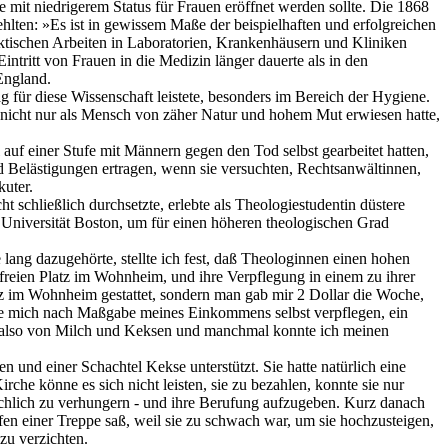
it niedrigerem Status für Frauen eröffnet werden sollte. Die 1868
lten: »Es ist in gewissem Maße der beispielhaften und erfolgreichen
ktischen Arbeiten in Laboratorien, Krankenhäusern und Kliniken
ntritt von Frauen in die Medizin länger dauerte als in den
England.
g für diese Wissenschaft leistete, besonders im Bereich der Hygiene.
h nicht nur als Mensch von zäher Natur und hohem Mut erwiesen hatte,
uf einer Stufe mit Männern gegen den Tod selbst gearbeitet hatten,
 Belästigungen ertragen, wenn sie versuchten, Rechtsanwältinnen,
kuter.
 schließlich durchsetzte, erlebte als Theologiestudentin düstere
Universität Boston, um für einen höheren theologischen Grad
ang dazugehörte, stellte ich fest, daß Theologinnen einen hohen
 freien Platz im Wohnheim, und ihre Verpflegung in einem zu ihrer
tz im Wohnheim gestattet, sondern man gab mir 2 Dollar die Woche,
ßte mich nach Maßgabe meines Einkommens selbst verpflegen, ein
bte also von Milch und Keksen und manchmal konnte ich meinen
 und einer Schachtel Kekse unterstützt. Sie hatte natürlich eine
rche könne es sich nicht leisten, sie zu bezahlen, konnte sie nur
sächlich zu verhungern - und ihre Berufung aufzugeben. Kurz danach
ufen einer Treppe saß, weil sie zu schwach war, um sie hochzusteigen,
zu verzichten.