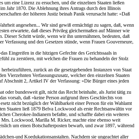
es um eine Lizenz zu ersuchen, und die einzelnen Staaten ließen
 im Jahr 1870. Die Ablehnung ihres Antrags durch den Illinois
perschaften der höheren Justiz beinah Panik verursacht hatte: »Daß
hrheit angesehen... Wir sind gewiß ermächtigt zu sagen, daß, wenn
esten erwartete, daß dieses Privileg gleichermaßen auf Männer wie
en. Dieser Schritt würde, wenn wir ihn unternähmen, bedeuten, daß
 der Verfassung und den Gesetzen stünde, wenn Frauen Gouverneure,
as Eingreifen in die hitzigen Gefechte des Gerichtssaals in
fühl zu zerstören, mit welchen die Frauen zu behandeln der Stolz
 herbeizuführen, zurück an die gesetzgebenden Instanzen von Staat
den Vierzehnten Verfassungszusatz, welcher den einzelnen Staaten
uf Abschnitt 2, Artikel IV der Verfassung: »Die Bürger eines jeden
oder bundesweit gilt, nicht das Recht beinhalte, als Jurist tätig zu
, das vorsah, daß »keine Person aufgrund ihres Geschlechts von
esetz nicht bezüglich der Wählbarkeit einer Person für ein Wahlamt
gten Staaten ließ 1879 Belva Lockwood als erste Rechtsanwältin vor
lichen Cherokee-Indianern befaßte, und schaffte dabei ein weiteres
 Mrs. Lockwood, Marilla M. Ricker, machte eine ebenso weit
chweislich um einen Botschafterposten bewarb, und zwar 1897, während
 Mädchen-und Koedukationsanstalten. Nachdem sie ungeachtet aller