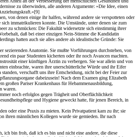
nderen Anteil an der Verbesserung der menschlichen Gesundheit und
ndernisse zu überwinden, alle anderen Argumente: »Die Idee, einen
Anziehungskraft.«
[9]
n, von denen einige ihr halfen, während andere sie verspotteten oder
 sich immatrikulieren konnte. Die Umstände, unter denen sie zum
beer zu schmücken: Die Fakultät widersetzte sich einstimmig ihrer
 Vorbehalt, daß bei einer einzigen Nein-Stimme die Kandidatin
ings hatten auch sie alles andere als idealistische Gründe: Sie
 der sezierenden Anatomie. Sie mußte Vorführungen durchstehen, von
ährend ein paar Studenten kicherten oder ihr noch Avancen machten.
trosität einer künftigen Ärztin zu verbergen. Sie war allein und von
ten einbrachte, waren ihre unerschütterliche Würde und ihr Eifer
standen, verschafft uns ihre Entscheidung, nicht bei der Feier zur
Fortpflanzungsorgane dabeizusein! Nach dem Examen ging Elizabeth
e, dem großen Pariser Krankenhaus für Hebammenausbildung,
en waren.
 immer noch erfolglos gegen Trägheit und Oberflächlichkeit
Gesundheitspflege und Hygiene geweckt hatte, für jenen Bereich, in
en oder eine Praxis zu mieten. Kein Privatpatient kam zu ihr; sie
von ihren männlichen Kollegen wurde sie gemieden. Ihr nach
ich bin froh, daß ich es bin und nicht eine andere, die diese