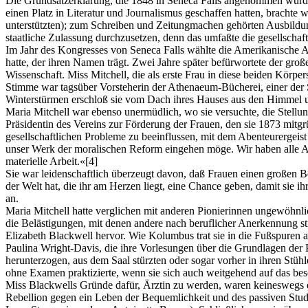
Die Grundsatzerklärung, die 1848 in Seneca Falls angenommen wurde,
einen Platz in Literatur und Journalismus geschaffen hatten, brachte w
unterstützten); zum Schreiben und Zeitungmachen gehörten Ausbildun
staatliche Zulassung durchzusetzen, denn das umfaßte die gesellschaf
Im Jahr des Kongresses von Seneca Falls wählte die Amerikanische A
hatte, der ihren Namen trägt. Zwei Jahre später befürwortete der gro
Wissenschaft. Miss Mitchell, die als erste Frau in diese beiden Körpe
Stimme war tagsüber Vorsteherin der Athenaeum-Bücherei, einer der S
Winterstürmen erschloß sie vom Dach ihres Hauses aus den Himmel un
Maria Mitchell war ebenso unermüdlich, wo sie versuchte, die Stellun
Präsidentin des Vereins zur Förderung der Frauen, den sie 1873 mitg
gesellschaftlichen Probleme zu beeinflussen, mit dem Abenteurergeist
unser Werk der moralischen Reform eingehen möge. Wir haben alle Ang
materielle Arbeit.«
[4]
Sie war leidenschaftlich überzeugt davon, daß Frauen einen großen Be
der Welt hat, die ihr am Herzen liegt, eine Chance geben, damit sie 
an.
Maria Mitchell hatte verglichen mit anderen Pionierinnen ungewöhnlich
die Belästigungen, mit denen andere nach beruflicher Anerkennung s
Elizabeth Blackwell hervor. Wie Kolumbus trat sie in die Fußspuren 
Paulina Wright-Davis, die ihre Vorlesungen über die Grundlagen der P
herunterzogen, aus dem Saal stürzten oder sogar vorher in ihren Stü
ohne Examen praktizierte, wenn sie sich auch weitgehend auf das bes
Miss Blackwells Gründe dafür, Ärztin zu werden, waren keineswegs ei
Rebellion gegen ein Leben der Bequemlichkeit und des passiven Studium