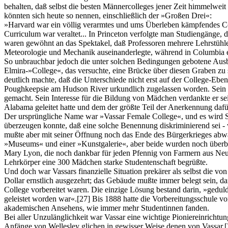
behalten, daß selbst die besten Männercolleges jener Zeit himmelweit
könnten sich heute so nennen, einschließlich der »Großen Drei«:
»Harvard war ein völlig verarmtes und ums Überleben kämpfendes Col
Curriculum war veraltet... In Princeton verfolgte man Studiengänge,
waren gewöhnt an das Spektakel, daß Professoren mehrere Lehrstühle 
Meteorologie und Mechanik auseinanderlegte, während in Columbia ein
So unbrauchbar jedoch die unter solchen Bedingungen gebotene Ausb
Elmira-»College«, das versuchte, eine Brücke über diesen Graben zu s
deutlich machte, daß die Unterschiede nicht erst auf der College-Ebe
Poughkeepsie am Hudson River urkundlich zugelassen worden. Sein G
gemacht. Sein Interesse für die Bildung von Mädchen verdankte er sei
Alabama geleitet hatte und dem der größte Teil der Anerkennung dafü
Der ursprüngliche Name war »Vassar Female College«, und es wird S
überzeugen konnte, daß eine solche Benennung diskriminierend sei - 
mußte aber mit seiner Öffnung noch das Ende des Bürgerkrieges abwart
»Museums« und einer »Kunstgalerie«, aber beide wurden noch überbot
Mary Lyon, die noch dankbar für jeden Pfennig von Farmern aus Neue
Lehrkörper eine 300 Mädchen starke Studentenschaft begrüßte.
Und doch war Vassars finanzielle Situation prekärer als selbst die
Dollar ernstlich ausgezehrt; das Gebäude mußte immer belegt sein, da
College vorbereitet waren. Die einzige Lösung bestand darin, »geduld
geleistet worden war«.
[27]
Bis 1888 hatte die Vorbereitungsschule vo
akademischen Ansehens, wie immer mehr Studentinnen fanden.
Bei aller Unzulänglichkeit war Vassar eine wichtige Pioniereinricht
Anfänge von Wellesley glichen in gewisser Weise denen von Vassar.
[