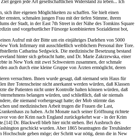
 Ziel gegen jede Art gesellschaftlichen Widerstand zu leben... Ich
 sich ihre eigenen Möglichkeiten zu schaffen. Sie hielt einen
r ernsten, schmalen jungen Frau mit der tiefen Stimme, ihrem
ums der Stadt, in der East 7th Street in der Nähe des Tomkins Square
dizin und vorgeburtlicher Fürsorge kombinierten Sozialdienst bot,
ß einen Aufruf mit der Bitte um ein einjähriges Darlehen von 5000
New York Infirmary mit ausschließlich weiblichem Personal ihre Tore.
ftstellerin Catharina Sedgwick. Die medizinische Besetzung bestand
eveland hinter sich gebracht hatte, und Dr. Marie Zakrzewska, einer
lebte in New York mit zwei Schwestern zusammen, der schmale
den auch durch eine kleine Gruppe von Ärzten ermöglicht, deren
eren versuchten. Ihnen wurde gesagt, daß niemand sein Haus für
len ihre Totenscheine nicht anerkannt werden würden, daß Klassen
zte die Patienten nicht unter Kontrolle halten können würden, daß
Unternehmens belangen würden, und schließlich, daß sie niemals
ndere, die niemand vorhergesagt hatte; der Mob stürmte das
chen und medizinischen Arbeit trugen die Frauen die Last,
 Krankenhaus zu haben. Acht Monate nach seiner Eröffnung richtete
 zuvor von der Krim nach England zurückgekehrt war - in der Krim
te.
[14]
Dr. Blackwell blieb hier nicht stehen. Bei Ausbruch des
Washington geschickt wurden. Aber 1865 beantragten die Treuhänder
n Hochschule geben möge; der Schritt war nötig, denn die in New