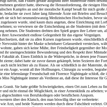
zeugt davon, daß Frauen gerade aufgrund ihrer Mutterrolle einen beso
ternehmen gestürzt hatte, überwog die Herausforderung, die riesigen Hi
moralischen Kampfes an und der moralische Kampf besaß für mich große 
e, bedachte sie zwei Jahre lang führende Ärzte mit Briefen und Besuche
rb sie sich bei neunundzwanzig Medizinischen Hochschulen, bevor sie
) zugelassen wurde, sind kaum dazu angetan, diese Einrichtung mit Lor
h nehmen; so verwiesen sie die Entscheidung an die Studenten (mit dem
g nehmen. Die Studenten drehten den Spieß gegen ihre Lehrer um, allerd
in ihrer Anwesenheit endlose Gelegenheit für das eigene Vergnügen.
urchsetzen, daß sie zu allen Kursen zugelassen wurde, einschließlich
re Nervosität hinter der Maske scheinbarer Gelassenheit verstecken, w
wohnte, gaben sich keine Mühe, ihre Feindseligkeit gegenüber der Mons
und ihr uneingeschränkte Bewunderung und den Respekt ihrer Mitstuden
Fakultät ab. Einen Einblick in die Widersprüche, in denen jene Frauen 
icht zieme; dabei hatte sie zuvor darum gekämpft, beim Sezieren der 
 auch nicht leichter als zu Hause. Als sie schließlich in der Maternit
r ein Auge, womit all ihre Hoffnungen, Chirurgin zu werden, begrab
sie eine lebenslange Freundschaft mit Florence Nightingale schloß, die
s Miss Nightingale immer als Verdienst an, daß diese ihr Interesse für 
.
 Granit. Sie hatte größte Schwierigkeiten, einen Ort zum Leben zu find
und nicht einmal die Möglichkeit, in einer Armenklinik zu arbeiten; 
g abgeschnitten von Berufskollegen oder beruflichem Ansporn.
hwestern über den Klatsch, den man böswillig über sie verbreitete:
e Arzt, und beide Naturen werden durch diese Falschheit verletzt. Oh, 