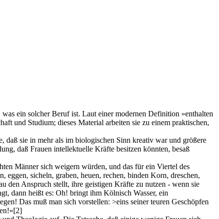
s ein solcher Beruf ist. Laut einer modernen Definition »enthalten
aft und Studium; dieses Material arbeiten sie zu einem praktischen,
te, daß sie in mehr als im biologischen Sinn kreativ war und größere
ng, daß Frauen intellektuelle Kräfte besitzen könnten, besaß
hten Männer sich weigern würden, und das für ein Viertel des
n, eggen, sicheln, graben, heuen, rechen, binden Korn, dreschen,
 den Anspruch stellt, ihre geistigen Kräfte zu nutzen - wenn sie
ngt, dann heißt es: Oh! bringt ihm Kölnisch Wasser, ein
legen! Das muß man sich vorstellen: >eins seiner teuren Geschöpfen
hen!«
[2]