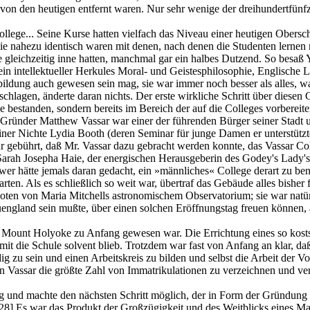
 von den heutigen entfernt waren. Nur sehr wenige der dreihundertfünfz
lege... Seine Kurse hatten vielfach das Niveau einer heutigen Obersc
 die nahezu identisch waren mit denen, nach denen die Studenten lern
gleichzeitig inne hatten, manchmal gar ein halbes Dutzend. So besaß 
 intellektueller Herkules Moral- und Geistesphilosophie, Englische L
ildung auch gewesen sein mag, sie war immer noch besser als alles, 
chlagen, änderte daran nichts. Der erste wirkliche Schritt über diesen
ne bestanden, sondern bereits im Bereich der auf die Colleges vorberei
ründer Matthew Vassar war einer der führenden Bürger seiner Stadt u
ner Nichte Lydia Booth (deren Seminar für junge Damen er unterstützte
r gebührt, daß Mr. Vassar dazu gebracht werden konnte, das Vassar Col
arah Josepha Haie, der energischen Herausgeberin des Godey's Lady's
wer hätte jemals daran gedacht, ein »männliches« College derart zu be
en. Als es schließlich so weit war, übertraf das Gebäude alles bisher 
en von Maria Mitchells astronomischem Observatorium; sie war natürl
ngland sein mußte, über einen solchen Eröffnungstag freuen können, 
 von Mount Holyoke zu Anfang gewesen war. Die Errichtung eines so ko
mit die Schule solvent blieb. Trotzdem war fast von Anfang an klar, da
ig zu sein und einen Arbeitskreis zu bilden und selbst die Arbeit der 
n Vassar die größte Zahl von Immatrikulationen zu verzeichnen und ver
ung und machte den nächsten Schritt möglich, der in Form der Gründung 
28]
Es war das Produkt der Großzügigkeit und des Weitblicks eines Ma