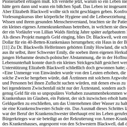
Pionierarbeit ertragen muß. Ich verstehe jetzt, warum so ein Leben nie
hätte gern dann und wann ein bißchen Spaß. Das Leben ist insgesamt
Aber Elizabeth Blackwell wollte sich nicht geschlagen geben. Konfron
Vorlesungskursus über körperliche Hygiene und die Leibeserziehung 
Wissen und ihrem gesunden Menschenverstand, brachten sie ihr Patien
ein kleines eigenes Armenkrankenhaus betreiben, in welchem sie diese
der ein Vorläufer von Lillian Walds fünfzig Jahre später aufgebautem
Als dieses Projekt mangels Geld einging, blies Dr. Blackwell, weit en
Dollar für ein 40-Betten-Krankenäaus herumgehen; ein Haus in der Bl
[11]
Zu Dr. Blackwells Helferinnen gehörten Emily Howland, die schon
aus ihr selbst, ihrer Schwester Emily, die soeben ihren eigenen Herk
jungen Hebamme deutsch-polnischer Abstammung, die in der Hoffnun
Lebensunterhalt konnte durch ein kleines Strickgeschäft gesichert we
Unterstützung Elizabeth Blackwell schließlich doch gewonnen hatte;
»Eine Unmenge von Einwänden wurde von den Leuten erhoben, die die
solche Zwecke hergeben würde, daß Ärztinnen mit solchem Argwohn a
und Personen bei ihnen Zuflucht suchen würden, mit denen etwas zu t
bei irgendeinem Zwischenfall nicht nur der Ärztestand, sondern auch
genug Geld für ein so unpopuläres Vorhaben zusammenbekommen w
Krankenhaus im Glauben, ein Patient, der sich inzwischen erholt hat
Geldquellen zu erschließen, um das Unternehmen über Wasser zu halte
sie eine Krankenschwester-Schule ein. Das Ausmaß dieses Schrittes l
war der Beruf der Krankenschwester überhaupt erst ins Leben gerufen
Bürgerkrieges war sie beteiligt an der Rekrutierung von Armee-Kra
des Krankenhauses, angespornt von den Schwestern Blackwell, daß de