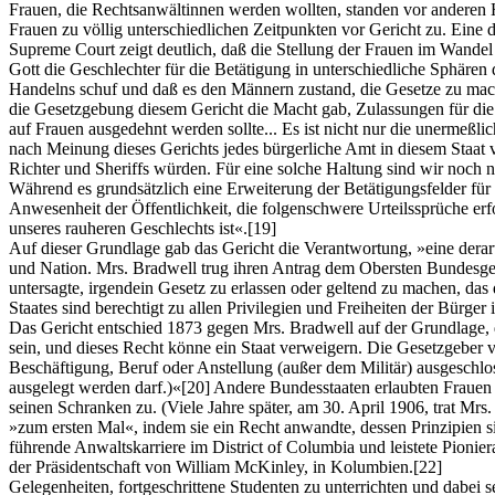
Frauen, die Rechtsanwältinnen werden wollten, standen vor anderen Hi
Frauen zu völlig unterschiedlichen Zeitpunkten vor Gericht zu. Eine 
Supreme Court zeigt deutlich, daß die Stellung der Frauen im Wandel 
Gott die Geschlechter für die Betätigung in unterschiedliche Sphären 
Handelns schuf und daß es den Männern zustand, die Gesetze zu mac
die Gesetzgebung diesem Gericht die Macht gab, Zulassungen für die A
auf Frauen ausgedehnt werden sollte... Es ist nicht nur die unermeß
nach Meinung dieses Gerichts jedes bürgerliche Amt in diesem Staat
Richter und Sheriffs würden. Für eine solche Haltung sind wir noch ni
Während es grundsätzlich eine Erweiterung der Betätigungsfelder für 
Anwesenheit der Öffentlichkeit, die folgenschwere Urteilssprüche er
unseres rauheren Geschlechts ist«.
[19]
Auf dieser Grundlage gab das Gericht die Verantwortung, »eine derar
und Nation. Mrs. Bradwell trug ihren Antrag dem Obersten Bundesgeri
untersagte, irgendein Gesetz zu erlassen oder geltend zu machen, das 
Staates sind berechtigt zu allen Privilegien und Freiheiten der Bürger
Das Gericht entschied 1873 gegen Mrs. Bradwell auf der Grundlage, daß 
sein, und dieses Recht könne ein Staat verweigern. Die Gesetzgeber v
Beschäftigung, Beruf oder Anstellung (außer dem Militär) ausgeschlos
ausgelegt werden darf.)«
[20]
Andere Bundesstaaten erlaubten Frauen b
seinen Schranken zu. (Viele Jahre später, am 30. April 1906, trat Mrs
»zum ersten Mal«, indem sie ein Recht anwandte, dessen Prinzipien sie
führende Anwaltskarriere im District of Columbia und leistete Pionie
der Präsidentschaft von William McKinley, in Kolumbien.
[22]
Gelegenheiten, fortgeschrittene Studenten zu unterrichten und dabei