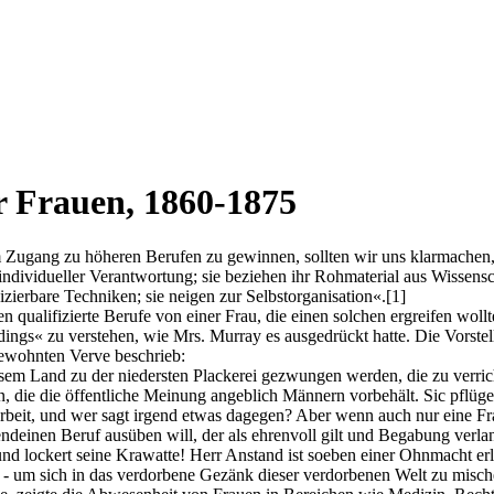
er Frauen, 1860-1875
gang zu höheren Berufen zu gewinnen, sollten wir uns klarmachen, wa
individueller Verantwortung; sie beziehen ihr Rohmaterial aus Wissensch
zierbare Techniken; sie neigen zur Selbstorganisation«.
[1]
en qualifizierte Berufe von einer Frau, die einen solchen ergreifen woll
ngs« zu verstehen, wie Mrs. Murray es ausgedrückt hatte. Die Vorstellu
gewohnten Verve beschrieb:
sem Land zu der niedersten Plackerei gezwungen werden, die zu verric
, die die öffentliche Meinung angeblich Männern vorbehält. Sic pflüge
Arbeit, und wer sagt irgend etwas dagegen? Aber wenn auch nur eine Frau
gendeinen Beruf ausüben will, der als ehrenvoll gilt und Begabung verla
nd lockert seine Krawatte! Herr Anstand ist soeben einer Ohnmacht er
e - um sich in das verdorbene Gezänk dieser verdorbenen Welt zu misc