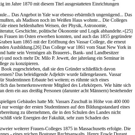
ig im Jahre 1870 mit diesem Titel ausgestatteten Einrichtungen
hule... Das Angebot in Yale war ebenso erbärmlich ungenügend... Das
en mußten, als Madison noch im Weißen Haus wohnte... Die Colleges
Yale einen heldenhaften Weisen, der Physik, Astronomie,
iteratur, Geschichte, politische Ökonomie und Logik abhandelte.«
[25]
was Frauen im Osten erwerben konnten, und auch das 1855 gegründete
 Graben kam 1865 mit der Eröffnung des Vassar College, die erneut
tenden Ausbildung.
[26]
Das College war 1861 vom Staat New York in
nd hatte sein Vermögen als Brauerei-, Bank- und Landbesitzer
) und noch mehr Dr. Milo P. Jewett, der jahrelang ein Seminar in
lege zu konzipieren.
 Book zugeschrieben, daß sie den Gründer schließlich davon
nennen? Das beleidigende Adjektiv wurde fallengelassen. Vassar
für Studentinnen Erbaute bei weitem; es rühmte sich eines
ich das bemerkenswerteste Mitglied des Lehrkörpers. Wie hätte sich
an dem ein aus dreißig Personen (darunter acht Männern) bestehender
stspieligen Gebäudes hatte Mr. Vassars Zuschuß in Höhe von 400 000
ß nur wenige der ersten Studentinnen auf den Bildungsstandard eines
Vorbereitung zu übernehmen, die in den Schulen des Landes nicht
schliß viele Energien der Fakultät, sehr zum Schaden des
zweier weiterer Frauen-Colleges 1875 in Massachusetts erfolgte. Die
nnes - eines reichen Bostoner Rechtsanwalts, Henry Fowle Durant,