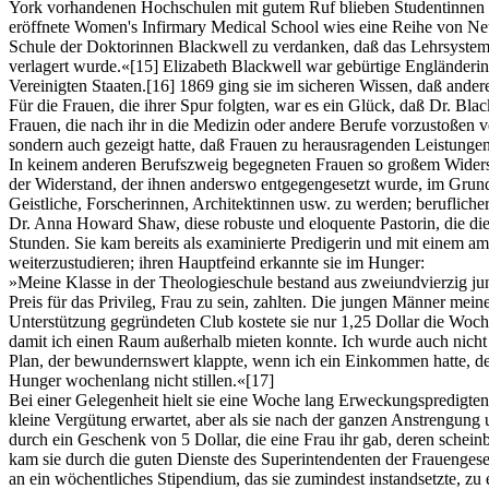
York vorhandenen Hochschulen mit gutem Ruf blieben Studentinnen no
eröffnete Women's Infirmary Medical School wies eine Reihe von Neue
Schule der Doktorinnen Blackwell zu verdanken, daß das Lehrsystem 
verlagert wurde.«
[15]
Elizabeth Blackwell war gebürtige Engländerin u
Vereinigten Staaten.
[16]
1869 ging sie im sicheren Wissen, daß ander
Für die Frauen, die ihrer Spur folgten, war es ein Glück, daß Dr. Bla
Frauen, die nach ihr in die Medizin oder andere Berufe vorzustoßen 
sondern auch gezeigt hatte, daß Frauen zu herausragenden Leistungen
In keinem anderen Berufszweig begegneten Frauen so großem Widerstan
der Widerstand, der ihnen anderswo entgegengesetzt wurde, im Grun
Geistliche, Forscherinnen, Architektinnen usw. zu werden; berufliche
Dr. Anna Howard Shaw, diese robuste und eloquente Pastorin, die die 
Stunden. Sie kam bereits als examinierte Predigerin und mit einem 
weiterzustudieren; ihren Hauptfeind erkannte sie im Hunger:
»Meine Klasse in der Theologieschule bestand aus zweiundvierzig jun
Preis für das Privileg, Frau zu sein, zahlten. Die jungen Männer mei
Unterstützung gegründeten Club kostete sie nur 1,25 Dollar die Woch
damit ich einen Raum außerhalb mieten konnte. Ich wurde auch nich
Plan, der bewundernswert klappte, wenn ich ein Einkommen hatte, de
Hunger wochenlang nicht stillen.«
[17]
Bei einer Gelegenheit hielt sie eine Woche lang Erweckungspredigten (
kleine Vergütung erwartet, aber als sie nach der ganzen Anstrengung u
durch ein Geschenk von 5 Dollar, die eine Frau ihr gab, deren schei
kam sie durch die guten Dienste des Superintendenten der Frauengesell
an ein wöchentliches Stipendium, das sie zumindest instandsetzte, zu