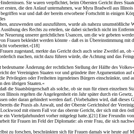
ndernissen. Sie waren verpflichtet, beim Obersten Gericht ihres Staat
der ersten, die den Anlauf unternahmen, war Myra Bradwell aus Illinois
begriffen war und daß der bereits erworbene Fortschritt in einigen Kör
des
hen, anzuwenden und auszuführen, wurde als nahezu unumstößliche Wa
usübung des Rechts zu erteilen, sie dabei sicherlich nicht im Entfernt
liche Neuerung unserer gerichtlichen Usancen, um die wir gebeten werd
 von Frauen bekleidet werden könnte - daß es in Übereinstimmung mit
cht vorbereitet.«
[18]
Frauen zugestand, merkte das Gericht doch auch seine Zweifel an, ob »d
forderlich machen, nicht dazu führen würde, die Achtung und das Feinge
t bedeutsame Änderung der rechtlichen Stellung der Hälfte des Volkes«
cht der Vereinigten Staaten vor und gründete ihre Argumentation auf 
die Privilegien oder Freiheiten irgendeines Bürgers einschränkte, und a
 in den übrigen Staaten.«
die Staatsbürgerschaft als solche, ob sie nun für einen einzelnen Staat 
on Illinois regelten die Angelegenheit ein Jahr später durch ein Gesetz
sen oder daran gehindert werden darf. (Vorbehalten wird, daß dieses G
ereits die Praxis als Anwalt, und der Oberste Gerichtshof der Vereini
. Lockwood mit einem Fall vor das oberste Gericht, der sich mit den öst
 ein Vierteljahrhundert vorher mitgelegt hatte.)
[21]
Eine Freundin von
rarbeit für Frauen im Feld der Diplomatie: als erste Frau, die sich na
 selbst zu forschen, beschränkten sich für Frauen damals wie heute auf