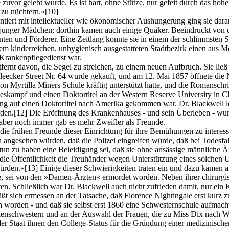
 zuvor gelebt wurde. Es ist hart, ohne Stütze, nur gefeit durch das hohe
 zu nüchtern.«
[10]
tiert mit intellektueller wie ökonomischer Aushungerung ging sie daran,
junger Mädchen; dorthin kamen auch einige Quäker. Beeindruckt von de
ten und Förderer. Eine Zeitlang konnte sie in einem der schlimmsten Sl
m kinderreichen, unhygienisch ausgestatteten Stadtbezirk einen aus Me
 Krankenpflegedienst war.
tfernt davon, die Segel zu streichen, zu einem neuen Aufbruch. Sie lie
eecker Street Nr. 64 wurde gekauft, und am 12. Mai 1857 öffnete die 
 Myrtilla Miners Schule kräftig unterstützt hatte, und die Romanschri
uleskampf und einen Doktortitel an der Western Reserve University in Cl
g auf einen Doktortitel nach Amerika gekommen war. Dr. Blackwell 
rden.
[12]
Die Eröffnung des Krankenhauses - und sein Überleben - wur
 aber noch immer gab es mehr Zweifler als Freunde.
 frühen Freunde dieser Einrichtung für ihre Bemühungen zu interessi
ngesehen würden, daß die Polizei eingreifen würde, daß bei Todesfal
un zu haben eine Beleidigung sei, daß sie ohne ansässige männliche Är
 die Öffentlichkeit die Treuhänder wegen Unterstützung eines solchen 
ürden.«
[13]
Einige dieser Schwierigkeiten traten ein und dazu kamen a
te, sei von den »Damen-Ärzten« ermordet worden. Neben ihrer chirurgis
n. Schließlich war Dr. Blackwell auch nicht zufrieden damit, nur ein
äßt sich ermessen an der Tatsache, daß Florence Nightingale erst kurz
 worden - und daß sie selbst erst 1860 eine Schwesternschule aufmach
nkenschwestern und an der Auswahl der Frauen, die zu Miss Dix nach 
r Staat ihnen den College-Status für die Gründung einer medizinische