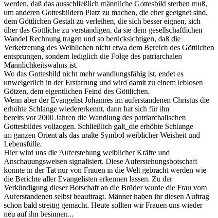
werden, daß das ausschließlich männliche Gottesbild sterben muß,
um anderen Gottesbildern Platz zu machen, die eher geeignet sind,
dem Göttlichen Gestalt zu verleihen, die sich besser eignen, sich
üher das Göttliche zu verständigen, da sie dem gesellschaftlichen
Wandel Rechnung tragen und so berücksichtigen, daß die
Verketzerung des Weiblichen nicht etwa dem Bereich des Göttlichen
entsprungen, sondern lediglich die Folge des patriarchalen
Männlichkeitswahns ist.
Wo das Gottesbild nicht mehr wandlungsfähig ist, endet es
unweigerlich in der Erstarrung und wird damit zu einem leblosen
Götzen, dem eigentlichen Feind des Göttlichen.
Wenn aber der Evangelist Johannes im auferstandenen Christus die
erhöhte Schlange wiedererkennt, dann hat sich für ihn
bereits vor 2000 Jahren die Wandlung des patriarchalischen
Gottesbildes vollzogen. Schließlich galt_die erhöhte Schlange
im ganzen Orient als das uralte Symbol weiblicher Weisheit und
Lebensfülle.
Hier wird uns die Auferstehung weiblicher Kräfte und
Anschauungsweisen signalisiert. Diese Auferstehungsbotschaft
konnte in der Tat nur von Frauen in die Welt gebracht werden wie
die Berichte aller Evangelisten erkennen lassen. Zu der
Verkündigung dieser Botschaft an die Brüder wurde die Frau vom
Auferstandenen selbst beauftragt. Männer haben ihr diesen Auftrag
schon bald streitig gemacht. Heute sollten wir Frauen uns wieder
neu auf ihn besinnen...