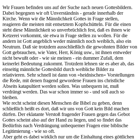
Wir Frauen befinden uns auf der Suche nach neuen Gottesbildern.
Dabei begegnen wir oft Unverständnis - gerade innerhalb der
Kirche. Wenn wir die Männlichkeit Gottes in Frage stellen,
reagieren die meisten mit entsetztem Kopfschütteln. Für die einen
steht diese Männlichkeit so unverbrüchlich fest, daß es ihnen wie
Ketzerei vorkommt, sie etwa in Frage stellen zu wollen. Für die
andern ist Gott angeblich weder männlich noch weiblich, also ein
Neutrum. Daß sie trotzdem ausschließlich die gewohnten Bilder von
Gott gebrauchen, wie Vater, Herr, König usw., ist ihnen entweder
nicht bewußt oder - wie sie meinen - ein dummer Zufall, dem
keinerlei Bedeutung zukommt. Trotzdem lehnen sie es aber ab, das
einseitig männliche Gottesbild durch weibliche Bilder zu
relativieren. Sehr schnell ist dann von »heidnischen« Vorstellungen
die Rede, mit denen fragend gewordene Frauen ins christliche
Abseits katapultiert werden sollen. Was unbequem ist, muß
verdrängt werden. Das war schon immer so - und soll auch so
bleiben.
Wie recht scheint diesen Menschen die Bibel zu geben, denn
schließlich heißt es dort, daß wir uns von Gott kein Bild machen
dürfen. Der eklatante Verstoß fragender Frauen gegen das Gebot
Gottes scheint also auf der Hand zu liegen, und so findet das
Bedürfnis nach Verdrängung unbequemer Fragen eine biblische
Legitimierung - wie so oft.
Aber geht es dabei wirklich nur um die Einhaltung eines göttlichen