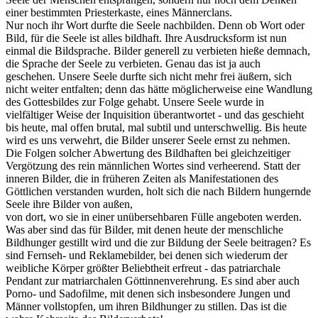
einer bestimmten Priesterkaste, eines Männerclans.
Nur noch ihr Wort durfte die Seele nachbilden. Denn ob Wort oder
Bild, für die Seele ist alles bildhaft. Ihre Ausdrucksform ist nun
einmal die Bildsprache. Bilder generell zu verbieten hieße demnach,
die Sprache der Seele zu verbieten. Genau das ist ja auch
geschehen. Unsere Seele durfte sich nicht mehr frei äußern, sich
nicht weiter entfalten; denn das hätte möglicherweise eine Wandlung
des Gottesbildes zur Folge gehabt. Unsere Seele wurde in
vielfältiger Weise der Inquisition überantwortet - und das geschieht
bis heute, mal offen brutal, mal subtil und unterschwellig. Bis heute
wird es uns verwehrt, die Bilder unserer Seele ernst zu nehmen.
Die Folgen solcher Abwertung des Bildhaften bei gleichzeitiger
Vergötzung des rein männlichen Wortes sind verheerend. Statt der
inneren Bilder, die in früheren Zeiten als Manifestationen des
Göttlichen verstanden wurden, holt sich die nach Bildern hungernde
Seele ihre Bilder von außen,
von dort, wo sie in einer unübersehbaren Fülle angeboten werden.
Was aber sind das für Bilder, mit denen heute der menschliche
Bildhunger gestillt wird und die zur Bildung der Seele beitragen? Es
sind Fernseh- und Reklamebilder, bei denen sich wiederum der
weibliche Körper größter Beliebtheit erfreut - das patriarchale
Pendant zur matriarchalen Göttinnenverehrung. Es sind aber auch
Porno- und Sadofilme, mit denen sich insbesondere Jungen und
Männer vollstopfen, um ihren Bildhunger zu stillen. Das ist die