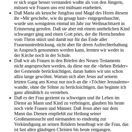
er sich sogar besser verstanden wußte als von den Jüngern,
müssen wir Frauen uns erst mühsam erarbeiten.
Daß Maria als keusche Jungfrau und Magd des Herrn diesem
ihr »Mir geschehe, wie du gesagt hast« entgegenhauchte,
wurde uns wenigstens einmal im Jahr zur Weihnachtszeit in
Erinnerung gerufen. Daß sie aber mit einem unehelichen Kind
schwanger ging und einen Gott pries, der die Herrschenden
vom Thron stürzt und damit nur für das Ende aller
Frauenunterdrückung, nicht aber für deren Aufrechterhaltung
in Anspruch genommen werden kann, lernten wir weder in
der Kirche noch in der Schule.
Daß wir als Frauen in den Briefen des Neuen Testaments
nicht angesprochen werden, da diese nur die »lieben Brüder«
der Gemeinde berücksichtigen, daran hatten wir uns schon
allzu lange gewöhnt. Warum sich aber Jesus auf seinem
letzten Gang ans Kreuz nur noch an die »Töchter Jerusalems«
wandte, ohne die Söhne zu berücksichtigen, das beginne ich
ganz allmählich zu verstehen.
Daß es der Frau geziemt zu schweigen und ihr Leben im
Dienst an Mann und Kind zu verbringen, glauben bis heute
noch viele Frauen und Männer. Daß Jesus aber nur dem
Mann das Dienen empfiehlt zur Heilung seiner
Großmannssucht und niemanden so eindeutig zur
Verkündigung an seinen Brüdern beauftragt wie die Frau, das
ist fast allen gläubigen Christen bis heute entgangen.