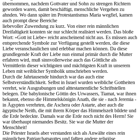
übernommen, nachdem Gottvater und Sohn zu strengen Richtern
geworden waren, damit beschäftigt, menschliche Vergehen zu
ahnden. Wo dann später im Protestantismus Maria wegfiel, kamen
auch prompt diese Bereiche
liebevoller Zuwendung zu kurz. Von einer rein männlichen
Dreifaltigkeit konnten sie nur schlecht realisiert werden. Das bloße
Wort: »Gott ist Liebe« reicht anscheinend nicht aus. Es müssen auch
entsprechende Symbole zur Verfügung gestellt werden, die diese
Liebe veranschaulichen und erlebbar machen können. Da diese
grundlegende Kraft der Liebe nun einmal primär durch die Mutter
erfahren wird, muß sinnvollerweise auch das Göttliche als
Vermittlerin dieser wichtigsten und mächtigsten Kraft in unserem
Leben mit weiblicher Symbolik umschrieben werden.
Durch die Jahrtausende hindurch war das auch eine
Selbstverständlichkeit. Selbst in Israel wurden weibliche Gottheiten
verehrt, wie Ausgrabungen und alttestamentliche Schriftstellen
belegen. Die babylonische Göttin des Urwassers, Tiamat, war ihnen
bekannt, ebenso die Himmelskönigin Anath, die sie - nach Jeremia -
in Ägypten verehrten, die Aschera oder Astarte, aber auch die
ägyptische Neith, die mit ihrem Körper das Himmelszelt bildete und
die Erde bedeckte. Damals war die Erde noch nicht des Herrn! Sie
war überhaupt niemandes Besitz. Sie war die Mutter der
Menschheit!
Die Priester Israels aber verstanden sich als Anwälte eines rein
männlichen Patriarchatsgottes und faßten andere religiöse