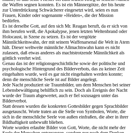
die Waffen segnen konnten. Es ist ein Männergötze, der bis heute
zur Unterdrückung Schwächerer eingesetzt wird, seien es nun
Frauen, Kinder oder sogenannte »Heiden«, die der Mission
bedürfen.
Es ist derselbe Gott, auf den sich Mr. Reagan beruft, da er sich von
ihm berufen weiß, die Apokalypse, jenen letzten Weltenbrand oder
Holocaust, in Szene zu setzen. Es ist der vergötzte
Männlichkeitswahn, der mit seinem Waffenarsenal die Welt in Atem
hält. Dieser weltweite männliche Allmachtswahn kann es nicht
zulassen, daß etwas anderes als machtstrotzende Männlichkeit als
göttlich verehrt wird.
Genau das ist der religionsgeschichtliche sowie der politische und
psychologische Hintergrund des Bilderverbots, das zu keiner Zeit
eingehalten wurde, weil es gar nicht eingehalten werden konnte;
denn die menschliche Seele ist auf Bilder angelegt.
Jede Nacht produziert sie Traumbilder, um dem Menschen bei seiner
Lebensbewältigung behilflich zu sein. Doch als Ereignis der Nacht
wurde der Traum abgewertet, auch er fiel sozusagen unter das
Bilderverbot.
Statt dessen wurden die konkreten Gottesbilder gegen Sprachbilder
ausgetauscht. Worte traten an die Stelle von Symbolen, Worte, die
sich in die menschliche Seele von außen einfraßen, die aber in ihrer
Bildhaftigkeit unbewußt blieben.
Worte wurden erlaubte Bilder von Gott, Worte, die nicht mehr der
Seele der Menschen entsprangen, sondern nur noch dem Denken