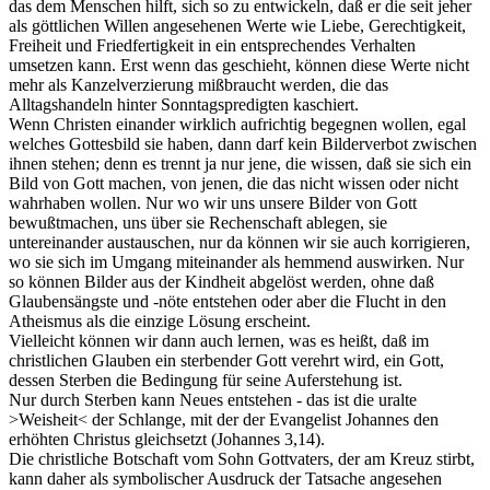
das dem Menschen hilft, sich so zu entwickeln, daß er die seit jeher
als göttlichen Willen angesehenen Werte wie Liebe, Gerechtigkeit,
Freiheit und Friedfertigkeit in ein entsprechendes Verhalten
umsetzen kann. Erst wenn das geschieht, können diese Werte nicht
mehr als Kanzelverzierung mißbraucht werden, die das
Alltagshandeln hinter Sonntagspredigten kaschiert.
Wenn Christen einander wirklich aufrichtig begegnen wollen, egal
welches Gottesbild sie haben, dann darf kein Bilderverbot zwischen
ihnen stehen; denn es trennt ja nur jene, die wissen, daß sie sich ein
Bild von Gott machen, von jenen, die das nicht wissen oder nicht
wahrhaben wollen. Nur wo wir uns unsere Bilder von Gott
bewußtmachen, uns über sie Rechenschaft ablegen, sie
untereinander austauschen, nur da können wir sie auch korrigieren,
wo sie sich im Umgang miteinander als hemmend auswirken. Nur
so können Bilder aus der Kindheit abgelöst werden, ohne daß
Glaubensängste und -nöte entstehen oder aber die Flucht in den
Atheismus als die einzige Lösung erscheint.
Vielleicht können wir dann auch lernen, was es heißt, daß im
christlichen Glauben ein sterbender Gott verehrt wird, ein Gott,
dessen Sterben die Bedingung für seine Auferstehung ist.
Nur durch Sterben kann Neues entstehen - das ist die uralte
>Weisheit< der Schlange, mit der der Evangelist Johannes den
erhöhten Christus gleichsetzt (Johannes 3,14).
Die christliche Botschaft vom Sohn Gottvaters, der am Kreuz stirbt,
kann daher als symbolischer Ausdruck der Tatsache angesehen