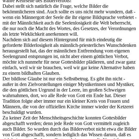
wahre Kehrseite des Bilderverbots!
Dabei stellt sich natürlich die Frage, welche Bilder die
bekömmlicheren sind. Auch sollte es uns nicht mehr wundern, daß -
wenn ein Männergott der Seele die ihr eigene Bildsprache verbietet -
mit der Männlichkeit auch die Seelenlosigkeit die Welt beherrscht,
die nur noch die Macht des Wortes, des Gesetzes, der Verordnungen
als letzte Wirklichkeit anerkennen will.
Nachdem sich auf diesem Hintergrund für mich eindeutig die
geforderte Bilderlosigkeit als männlich-priesterliches Wunschdenken
herausgestellt hat, das der männlichen Entfremdung vom eigenen
Seelengrund entsprungen ist, nicht aber einem göttlichen Verbot,
möchte ich nunmehr für neue Gottesbilder plädieren, und zwar ganz
einfach, weil wir sie brauchen, weil wir gar keine Alternative haben
zu einem bildhaften Glauben.
Der bildlose Glaube ist nur ein Selbstbetrug. Es gibt ihn nicht -
außer in den Zielvorstellungen einiger Mystikerinnen und Mystiker,
die den göttlichen Urgrund in der Leere, im großen Schweigen
wahrnahmen, dort, wo alle Rede von Gott ein Ende hat. Dieser
Tradition folgte aber immer nur ein kleiner Kreis von Frauen und
Männern, die von der offiziellen Kirche immer wieder der Ketzerei
beschuldigt wurden.
Zu keiner Zeit der Menschheitsgeschichte konnten Gottesbilder
abgeschafft werden; denn jede Rede von Gott vermittelt zugleich
auch Bilder. So wurden durch das Bilderverbot nicht etwa die Bilder
von Gott abgeschafft, sondern lediglich das Wissen darum, daß es