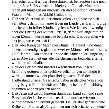
Herrscher und Herr der Heerscharen ist, behaupten viele noch
mit größter Selbstverständlichkeit; von Gott als Mutter zu
reden gilt hingegen als unchristlich und heidnisch, obwohl
Frau und Mann das Abbild Gottes sind.
Daß wir Vater und Mutter ehren sollen - egal wie sie sich
verhalten -, damit wir lange leben im Lande des Herrn, wurde
uns bereits in früher Kindheit gelehrt. Wie lebensnotwendig
aber die Ehrung der Mutter Erde ist, damit wir lange auf ihr
leben können, wurde uns nie beigebracht. Das begreifen wir
erst jetzt, wo es zu spät ist.
Daß »der Krieg der Vater aller Dinge« (Heraklit) und daher
lebensnotwendig ist, glauben »weise« Männer seit mindestens
2500 Jahren. Daß aber der Friede die Mutter aller Dinge ist,
deren Abwesenheit uns alle gleichermaßen bedroht, erfahren
wir heute allenthalben.
Daß der Fortbestand unserer Gesellschaft von unserer
Erfüllung gottgewollter Gebärverpflichtungen abhängig ist,
wird uns immer wieder plausibel gemacht. Daß der
Fortbestand unserer Gesellschaft aber in gleicher Weise von
der geistigen Produktivität und Mitsprache der Frau abhängt,
beginnen wir erst jetzt zu ahnen.
Daß Jesus mit zwölf Jüngern durch das Land zog und seine
Botschaft der Liebe verbreitete, damit wurden wir von
Kindesbeinen an vertraut gemacht. Daß er aber genauso eine
Reihe von Frauen als Jüngerinnen um sich scharte, von denen