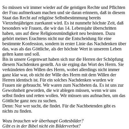
So müssen wir immer wieder auf die geistigen Rechte und Pflichten
der Frau aufmerksam machen und sie daran erinnern, daß in diesem
Staat das Recht auf religiöse Selbstbestimmung bereits
Vierzehnjährigen zuerkannt wird. Es ist nunmehr höchste Zeit, daß
besonders wir Frauen, die wir das 14. Lebensjahr überschritten
haben, uns auf diese Religionsmündigkeit neu besinnen. Dazu
gehört meines Erachtens nicht nur die Entscheidung für eine
bestimmte Konfession, sondern in erster Linie das Nachdenken über
das, was als das Göttliche, als der höchste Wert in unserem Leben
gelten kann und soll.
Bis in unsere Gegenwart haben sich nur die Herren der Schöpfung
diesem Nachdenken gestellt. An sie erging das Wort des Herrn. Sie
verkündeten den Willen des Herrn, wobei allerdings nicht immer
ganz klar war, ob nicht der Wille des Herrn mit dem Willen der
Herren identisch ist. Für ein solches Nachdenken wurden wir
Frauen nie gebraucht. Wir waren zum Nachbeten da. Es ist uns zur
Gewohnheit geworden, die wir ablegen müssen, wenn wir uns
selbst finden und retten wollen. Wir müssen uns aufmachen, um das
Göttliche ganz neu zu suchen.
Denn: Nur wer sucht, die findet. Für die Nachbetenden gibt es
nichts zu finden.
Wozu brauchen wir überhaupt Gottesbilder?
Gibt es in der Bibel nicht ein Bilderverbot?