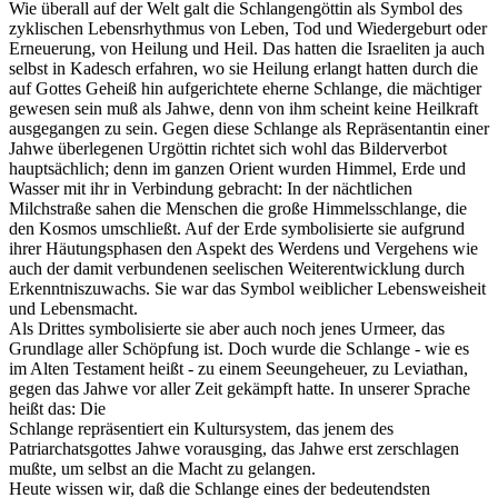
Wie überall auf der Welt galt die Schlangengöttin als Symbol des
zyklischen Lebensrhythmus von Leben, Tod und Wiedergeburt oder
Erneuerung, von Heilung und Heil. Das hatten die Israeliten ja auch
selbst in Kadesch erfahren, wo sie Heilung erlangt hatten durch die
auf Gottes Geheiß hin aufgerichtete eherne Schlange, die mächtiger
gewesen sein muß als Jahwe, denn von ihm scheint keine Heilkraft
ausgegangen zu sein. Gegen diese Schlange als Repräsentantin einer
Jahwe überlegenen Urgöttin richtet sich wohl das Bilderverbot
hauptsächlich; denn im ganzen Orient wurden Himmel, Erde und
Wasser mit ihr in Verbindung gebracht: In der nächtlichen
Milchstraße sahen die Menschen die große Himmelsschlange, die
den Kosmos umschließt. Auf der Erde symbolisierte sie aufgrund
ihrer Häutungsphasen den Aspekt des Werdens und Vergehens wie
auch der damit verbundenen seelischen Weiterentwicklung durch
Erkenntniszuwachs. Sie war das Symbol weiblicher Lebensweisheit
und Lebensmacht.
Als Drittes symbolisierte sie aber auch noch jenes Urmeer, das
Grundlage aller Schöpfung ist. Doch wurde die Schlange - wie es
im Alten Testament heißt - zu einem Seeungeheuer, zu Leviathan,
gegen das Jahwe vor aller Zeit gekämpft hatte. In unserer Sprache
heißt das: Die
Schlange repräsentiert ein Kultursystem, das jenem des
Patriarchatsgottes Jahwe vorausging, das Jahwe erst zerschlagen
mußte, um selbst an die Macht zu gelangen.
Heute wissen wir, daß die Schlange eines der bedeutendsten