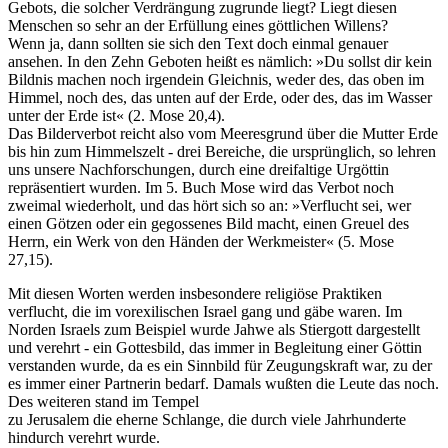
Gebots, die solcher Verdrängung zugrunde liegt? Liegt diesen
Menschen so sehr an der Erfüllung eines göttlichen Willens?
Wenn ja, dann sollten sie sich den Text doch einmal genauer
ansehen. In den Zehn Geboten heißt es nämlich: »Du sollst dir kein
Bildnis machen noch irgendein Gleichnis, weder des, das oben im
Himmel, noch des, das unten auf der Erde, oder des, das im Wasser
unter der Erde ist« (2. Mose 20,4).
Das Bilderverbot reicht also vom Meeresgrund über die Mutter Erde
bis hin zum Himmelszelt - drei Bereiche, die ursprünglich, so lehren
uns unsere Nachforschungen, durch eine dreifaltige Urgöttin
repräsentiert wurden. Im 5. Buch Mose wird das Verbot noch
zweimal wiederholt, und das hört sich so an: »Verflucht sei, wer
einen Götzen oder ein gegossenes Bild macht, einen Greuel des
Herrn, ein Werk von den Händen der Werkmeister« (5. Mose
27,15).
Mit diesen Worten werden insbesondere religiöse Praktiken
verflucht, die im vorexilischen Israel gang und gäbe waren. Im
Norden Israels zum Beispiel wurde Jahwe als Stiergott dargestellt
und verehrt - ein Gottesbild, das immer in Begleitung einer Göttin
verstanden wurde, da es ein Sinnbild für Zeugungskraft war, zu der
es immer einer Partnerin bedarf. Damals wußten die Leute das noch.
Des weiteren stand im Tempel
zu Jerusalem die eherne Schlange, die durch viele Jahrhunderte
hindurch verehrt wurde.