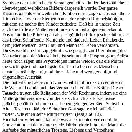
Symbole der matriarchalen Vergangenheit ist, in der das Göttliche in
überwiegend weiblichen Bildern dargestellt wurde. Der ganze
Kosmos galt als von weiblichen Kräften durchzogen. Das nächtliche
Himmelszelt war der Sternenmantel der großen Himmelskönigin,
mit dem sie nachts ihre Kinder zudeckte. Daß bis in unsere Zeit
auch die Erde als Mutter empfunden wird, ist allgemein bekannt.
Das mütterliche Prinzip galt als das göttliche Prinzip schlechthin, als
das Leben Schaffende, Nährende und dadurch Leben Erhaltende,
dem jeder Mensch, dem Frau und Mann ihr Leben verdankten.
Dieses weibliche Prinzip gehört - wie gesagt - zur Urerfahrung des
Menschen und der Menschheit, ist sein und ihr Ursprungsort. Selbst
heute noch sagen uns Psychologen immer wieder, daß die Mutter
die wichtigste und mächtigste Kraft im Leben eines Menschen
darstellt - mächtig aufgrund ihrer Liebe und weniger aufgrund
angemaßter Autorität.
Die mütterliche Liebe zum Kind schafft in ihm das Urvertrauen in
die Welt und damit auch das Vertrauen in göttliche Kräfte. Dieser
Tatsache trugen alle Religionen der Welt Rechnung, indem sie eine
Muttergöttin verehrten, von der sie sich auch als Erwachsene
geliebt, genährt und durch das Leben getragen wußten. Selbst im
Alten Testament läßt der Schreiber Gott sagen: »Ich will dich
trösten, wie einen seine Mutter tröstet« (Jesaja 66,13).
Hier haben Väter noch kaum etwas auszurichten vermocht. Im
Christentum hat dann durch viele Jahrhunderte hindurch Maria die
Aufgabe des mütterlichen Tröstens, Liebens und Verzeihens