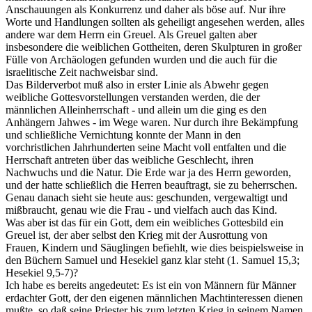
Anschauungen als Konkurrenz und daher als böse auf. Nur ihre
Worte und Handlungen sollten als geheiligt angesehen werden, alles
andere war dem Herrn ein Greuel. Als Greuel galten aber
insbesondere die weiblichen Gottheiten, deren Skulpturen in großer
Fülle von Archäologen gefunden wurden und die auch für die
israelitische Zeit nachweisbar sind.
Das Bilderverbot muß also in erster Linie als Abwehr gegen
weibliche Gottesvorstellungen verstanden werden, die der
männlichen Alleinherrschaft - und allein um die ging es den
Anhängern Jahwes - im Wege waren. Nur durch ihre Bekämpfung
und schließliche Vernichtung konnte der Mann in den
vorchristlichen Jahrhunderten seine Macht voll entfalten und die
Herrschaft antreten über das weibliche Geschlecht, ihren
Nachwuchs und die Natur. Die Erde war ja des Herrn geworden,
und der hatte schließlich die Herren beauftragt, sie zu beherrschen.
Genau danach sieht sie heute aus: geschunden, vergewaltigt und
mißbraucht, genau wie die Frau - und vielfach auch das Kind.
Was aber ist das für ein Gott, dem ein weibliches Gottesbild ein
Greuel ist, der aber selbst den Krieg mit der Ausrottung von
Frauen, Kindern und Säuglingen befiehlt, wie dies beispielsweise in
den Büchern Samuel und Hesekiel ganz klar steht (1. Samuel 15,3;
Hesekiel 9,5-7)?
Ich habe es bereits angedeutet: Es ist ein von Männern für Männer
erdachter Gott, der den eigenen männlichen Machtinteressen dienen
mußte, so daß seine Priester bis zum letzten Krieg in seinem Namen