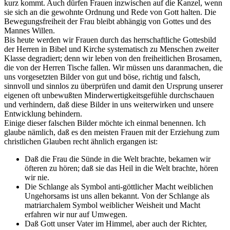
kurz kommt. Auch dürfen Frauen inzwischen auf die Kanzel, wenn
sie sich an die gewohnte Ordnung und Rede von Gott halten. Die
Bewegungsfreiheit der Frau bleibt abhängig von Gottes und des
Mannes Willen.
Bis heute werden wir Frauen durch das herrschaftliche Gottesbild
der Herren in Bibel und Kirche systematisch zu Menschen zweiter
Klasse degradiert; denn wir leben von den freiheitlichen Brosamen,
die von der Herren Tische fallen. Wir müssen uns daranmachen, die
uns vorgesetzten Bilder von gut und böse, richtig und falsch,
sinnvoll und sinnlos zu überprüfen und damit den Ursprung unserer
eigenen oft unbewußten Minderwertigkeitsgefühle durchschauen
und verhindern, daß diese Bilder in uns weiterwirken und unsere
Entwicklung behindern.
Einige dieser falschen Bilder möchte ich einmal benennen. Ich
glaube nämlich, daß es den meisten Frauen mit der Erziehung zum
christlichen Glauben recht ähnlich ergangen ist:
Daß die Frau die Sünde in die Welt brachte, bekamen wir
öfteren zu hören; daß sie das Heil in die Welt brachte, hören
wir nie.
Die Schlange als Symbol anti-göttlicher Macht weiblichen
Ungehorsams ist uns allen bekannt. Von der Schlange als
matriarchalem Symbol weiblicher Weisheit und Macht
erfahren wir nur auf Umwegen.
Daß Gott unser Vater im Himmel, aber auch der Richter,