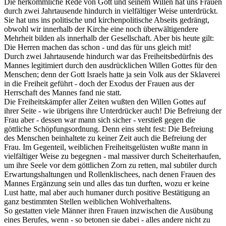
Die herkömmliche Rede von Gott und seinem Willen hat uns Frauen
durch zwei Jahrtausende hindurch in vielfältiger Weise unterdrückt.
Sie hat uns ins politische und kirchenpolitische Abseits gedrängt,
obwohl wir innerhalb der Kirche eine noch überwältigendere
Mehrheit bilden als innerhalb der Gesellschaft. Aber bis heute gilt:
Die Herren machen das schon - und das für uns gleich mit!
Durch zwei Jahrtausende hindurch war das Freiheitsbedürfnis des
Mannes legitimiert durch den ausdrücklichen Willen Gottes für den
Menschen; denn der Gott Israels hatte ja sein Volk aus der Sklaverei
in die Freiheit geführt - doch der Exodus der Frauen aus der
Herrschaft des Mannes fand nie statt.
Die Freiheitskämpfer aller Zeiten wußten den Willen Gottes auf
ihrer Seite - wie übrigens ihre Unterdrücker auch! Die Befreiung der
Frau aber - dessen war mann sich sicher - verstieß gegen die
göttliche Schöpfungsordnung. Denn eins steht fest: Die Befreiung
des Menschen beinhaltete zu keiner Zeit auch die Befreiung der
Frau. Im Gegenteil, weiblichen Freiheitsgelüsten wußte mann in
vielfältiger Weise zu begegnen - mal massiver durch Scheiterhaufen,
um ihre Seele vor dem göttlichen Zorn zu retten, mal subtiler durch
Erwartungshaltungen und Rollenklischees, nach denen Frauen des
Mannes Ergänzung sein und alles das tun durften, wozu er keine
Lust hatte, mal aber auch humaner durch positive Bestätigung an
ganz bestimmten Stellen weiblichen Wohlverhaltens.
So gestatten viele Männer ihren Frauen inzwischen die Ausübung
eines Berufes, wenn - so betonen sie dabei - alles andere nicht zu