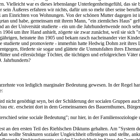
. Vielleicht war es dieses lebenslange Unterlegenheitsgefühl, das sie 
 sein Äußeres erfahren wir nichts, dafür um so mehr über seine berufli
aß am Einrichten von Wohnungen. Von der schönen Mutter dagegen ist im
ugetan und habe, gemeinsam mit ihrem Mann, "ein ziemliches Haus" gefü
und an der Universität studierte - ein um die Jahrhundertwende noch seh
 1904 um ihre Hand anhielt, zögerte sie zwar zunächst, weil sie sich 
jährigen, heiratete ihn 1905 und bekam rasch nacheinander vier Kinder
de studierte und promovierte - immerhin hatte Hedwig Dohm zeit ihres L
entgegen, förderte sie sogar und glättete die Unmutsfalten ihres Ehema
ter und eifersüchtige Töchter, die tüchtigen und erfolgreichen Väter
. Jahrhunderts?
hrzehnte von lediglich marginaler Bedeutung gewesen. In der Regel han
e:
 wird nicht genöthigt seyn, bei der Schilderung der socialen Gruppen 
rau etc. erscheint dort in dem Gemeinsamen des Bauernthumes, Bürge
terschied seine sociale Bedeutung"; nur hier, in der Familiensoziolog
 an den ersten Teil des Riehlschen Diktums gehalten. Am "System der G
. Man wollte Strukturen sozialer Ungleichheit offenlegen und stellte, 
rundlegende Strukturelemente sozialer Ungleichheit im Sinne der "vers