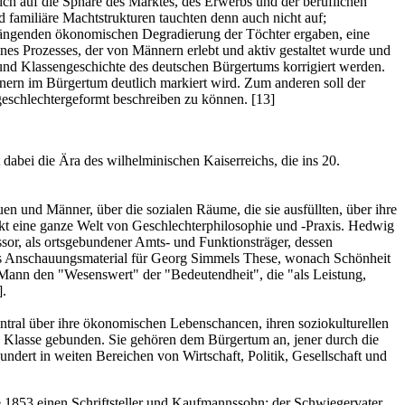
lich auf die Sphäre des Marktes, des Erwerbs und der beruflichen
familiäre Machtstrukturen tauchten denn auch nicht auf;
hängenden ökonomischen Degradierung der Töchter ergaben, eine
nes Prozesses, der von Männern erlebt und aktiv gestaltet wurde und
r- und Klassengeschichte des deutschen Bürgertums korrigiert werden.
nern im Bürgertum deutlich markiert wird. Zum anderen soll der
 geschlechtergeformt beschreiben zu können.
[13]
dabei die Ära des wilhelminischen Kaiserreichs, die ins 20.
en und Männer, über die sozialen Räume, die sie ausfüllten, über ihre
ckt eine ganze Welt von Geschlechterphilosophie und -Praxis. Hedwig
ssor, als ortsgebundener Amts- und Funktionsträger, dessen
 das Anschauungsmaterial für Georg Simmels These, wonach Schönheit
r Mann den "Wesenswert" der "Bedeutendheit", die "als Leistung,
]
.
zentral über ihre ökonomischen Lebenschancen, ihren soziokulturellen
re Klasse gebunden. Sie gehören dem Bürgertum an, jener durch die
ndert in weiten Bereichen von Wirtschaft, Politik, Gesellschaft und
e 1853 einen Schriftsteller und Kaufmannssohn; der Schwiegervater