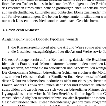
ihrer ältesten Tochter hatte sein bedeutendes Vermögen mit der Erric
des väterlichen Erbes einen beinahe großbürgerlichen Lebensstil lei
auf gesellschaftlicher, kultureller und politischer Ebene zueinander; 
auf Parteiversammlungen. Die beiden letztgenannten Institutionen war
nur nach Klassen unterschied, sondern auch nach Geschlechtern.
3. Geschlechter-Klassen
Ausgangspunkt ist die Doppel-Hypothese, wonach
die Klassenzugehörigkeit über die Art und Weise sowie über de
die Geschlechterzugehörigkeit über die Art und Weise sowie übe
Die erste Aussage beruht auf der Beobachtung, daß sich die Beziehu
Identität als Frau oder als Mann ausformen konnte, in den einzelne
fortgeschritten, während sie im bäuerlichen und Arbeitermilieu wenige
Die ökonomische Situation bürgerlicher Schichten eröffnete die Mögli
aus, um den Lebensunterhalt der Familie zu finanzieren; es schuf darü
dieser Kultur zu beherrschen, bedurfte es nicht nur eines gesicherten
Frauen, anders als etwa den Frauen städtischer und ländlicher Unter
auszubilden und zu pflegen, die sich von der bürgerlicher Männer deutl
lag angesichts der im wirtschaftlichen Bereich strikt durchgeführten 
verschiedene Aufgaben materieller bzw. sozialer Reproduktion riefen e
Geschlechteridentitäten. Diese "Besonderung" gehörte zum Programm