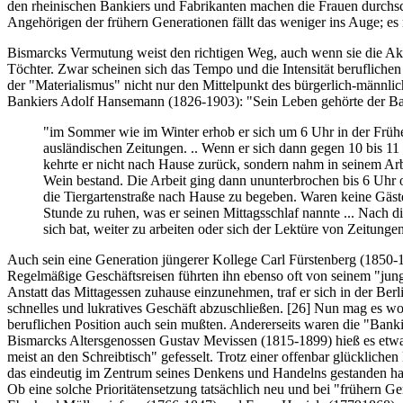
den rheinischen Bankiers und Fabrikanten machen die Frauen durchsch
Angehörigen der frühern Generationen fällt das weniger ins Auge; e
Bismarcks Vermutung weist den richtigen Weg, auch wenn sie die Akze
Töchter. Zwar scheinen sich das Tempo und die Intensität beruflichen
der "Materialismus" nicht nur den Mittelpunkt des bürgerlich-männli
Bankiers Adolf Hansemann (1826-1903): "Sein Leben gehörte der Bank
"im Sommer wie im Winter erhob er sich um 6 Uhr in der Früh
ausländischen Zeitungen. .. Wenn er sich dann gegen 10 bis 11 
kehrte er nicht nach Hause zurück, sondern nahm in seinem Arb
Wein bestand. Die Arbeit ging dann ununterbrochen bis 6 Uhr o
die Tiergartenstraße nach Hause zu begeben. Waren keine Gäs
Stunde zu ruhen, was er seinen Mittagsschlaf nannte ... Nach d
sich bat, weiter zu arbeiten oder sich der Lektüre von Zeitun
Auch sein eine Generation jüngerer Kollege Carl Fürstenberg (1850-1
Regelmäßige Geschäftsreisen führten ihn ebenso oft von seinem "junge
Anstatt das Mittagessen zuhause einzunehmen, traf er sich in der B
schnelles und lukratives Geschäft abzuschließen.
[26]
Nun mag es wohl
beruflichen Position auch sein mußten. Andererseits waren die "Banki
Bismarcks Altersgenossen Gustav Mevissen (1815-1899) hieß es etwa, 
meist an den Schreibtisch" gefesselt. Trotz einer offenbar glücklich
das eindeutig im Zentrum seines Denkens und Handelns gestanden h
Ob eine solche Prioritätensetzung tatsächlich neu und bei "frühern 