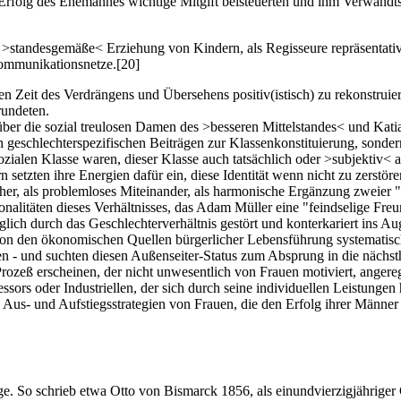
 Erfolg des Ehemannes wichtige Mitgift beisteuerten und ihm Verwandts
und >standesgemäße< Erziehung von Kindern, als Regisseure repräsentati
Kommunikationsnetze.
[20]
n Zeit des Verdrängens und Übersehens positiv(istisch) zu rekonstruie
rundeten.
 die sozial treulosen Damen des >besseren Mittelstandes< und Katia M
h geschlechterspezifischen Beiträgen zur Klassenkonstituierung, sonde
ozialen Klasse waren, dieser Klasse auch tatsächlich oder >subjektiv<
n setzten ihre Energien dafür ein, diese Identität wenn nicht zu zerstö
sher, als problemloses Miteinander, als harmonische Ergänzung zweier 
nalitäten dieses Verhältnisses, das Adam Müller eine "feindselige Fre
ich durch das Geschlechterverhältnis gestört und konterkariert ins Aug
on den ökonomischen Quellen bürgerlicher Lebensführung systematisch f
ßen - und suchten diesen Außenseiter-Status zum Absprung in die näch
Prozeß erscheinen, der nicht unwesentlich von Frauen motiviert, ange
essors oder Industriellen, der sich durch seine individuellen Leistung
e Aus- und Aufstiegsstrategien von Frauen, die den Erfolg ihrer Männer
lege. So schrieb etwa Otto von Bismarck 1856, als einundvierzigjährig