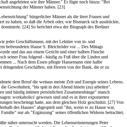
chaft angehörten wie ihre Männer." Er fügte noch hinzu: "Bei
ebensrichtung der Männer haben.
[23]
Lebensrichtung" bürgerlicher Männer als die ihrer Frauen und
rt zu haben, so daß die Arbeit oder, wie Bismarck sich ausdrückte,
d dominierte.
[24]
So berichtet etwa der Biograph des Berliner
ie jeder Geschäftsmann, mit der Lektüre von in- und
dem befreundeten Hause S. Bleichröder vor ... Des Mittags
 wurde und das aus einem Gericht und einer halben Flasche
sch seiner Frau folgend - häufig zu Fuß über die Linden und
nommen ... Nach dem Essen pflegte Hansemann eine halbe
bei dringenden Geschäften, mit Herren von der Bank, die er zu
idmete dem Beruf die weitaus meiste Zeit und Energie seines Lebens.
 die Gewohnheit, "bis spät in den Abend hinein (zu) arbeiten".
etzten und häufig intimen persönlichen Zusammenhänge" manch
gen: workaholics' gewesen sind und es in ihrer exponierten
rungen bescheinigt hatte, aus dem gleichen Holz geschnitzt.
[27]
Von
ußerhalb des Hauses" abgespielt und "ihn, wenn er zu Hause war,
 Familie" nur als "Ergänzung" seines öffentlichen Wirkens betrachtet,
müßte näher untersucht werden. Die Lebenserinnerungen Peter