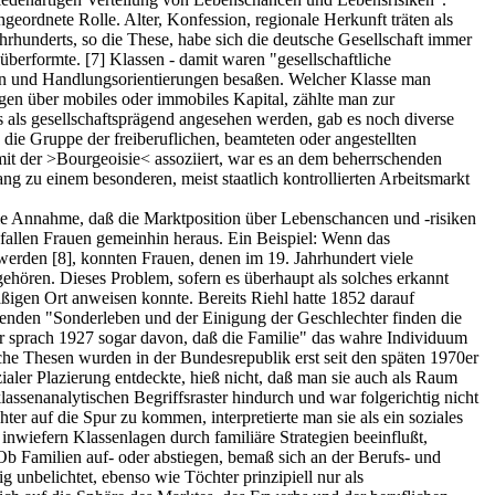
eordnete Rolle. Alter, Konfession, regionale Herkunft träten als
ahrhunderts, so die These, habe sich die deutsche Gesellschaft immer
n überformte.
[7]
Klassen - damit waren "gesellschaftliche
en und Handlungsorientierungen besaßen. Welcher Klasse man
egen über mobiles oder immobiles Kapital, zählte man zur
 als gesellschaftsprägend angesehen werden, gab es noch diverse
ie Gruppe der freiberuflichen, beamteten oder angestellten
mit der >Bourgeoisie< assoziiert, war es an dem beherrschenden
ng zu einem besonderen, meist staatlich kontrollierten Arbeitsmarkt
ie Annahme, daß die Marktposition über Lebenschancen und -risiken
 fallen Frauen gemeinhin heraus. Ein Beispiel: Wenn das
t werden
[8]
, konnten Frauen, denen im 19. Jahrhundert viele
ehören. Dieses Problem, sofern es überhaupt als solches erkannt
igen Ort anweisen konnte. Bereits Riehl hatte 1852 darauf
tenden "Sonderleben und der Einigung der Geschlechter finden die
prach 1927 sogar davon, daß die Familie" das wahre Individuum
he Thesen wurden in der Bundesrepublik erst seit den späten 1970er
zialer Plazierung entdeckte, hieß nicht, daß man sie auch als Raum
assenanalytischen Begriffsraster hindurch und war folgerichtig nicht
ter auf die Spur zu kommen, interpretierte man sie als ein soziales
wiefern Klassenlagen durch familiäre Strategien beeinflußt,
Ob Familien auf- oder abstiegen, bemaß sich an der Berufs- und
g unbelichtet, ebenso wie Töchter prinzipiell nur als