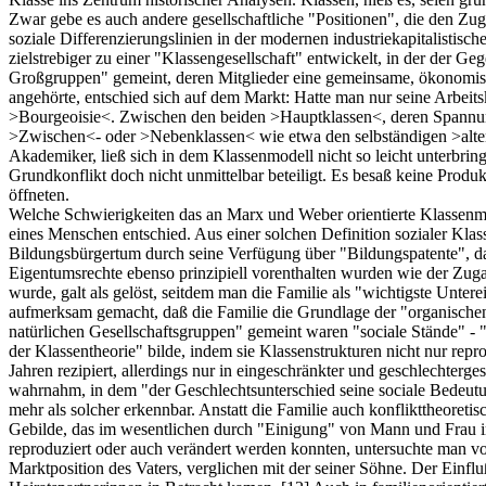
Zwar gebe es auch andere gesellschaftliche "Positionen", die den Zug
soziale Differenzierungslinien in der modernen industriekapitalistisc
zielstrebiger zu einer "Klassengesellschaft" entwickelt, in der der 
Großgruppen" gemeint, deren Mitglieder eine gemeinsame, ökonomisc
angehörte, entschied sich auf dem Markt: Hatte man nur seine Arbeits
>Bourgeoisie<. Zwischen den beiden >Hauptklassen<, deren Spannunge
>Zwischen<- oder >Nebenklassen< wie etwa den selbständigen >alten M
Akademiker, ließ sich in dem Klassenmodell nicht so leicht unterbri
Grundkonflikt doch nicht unmittelbar beteiligt. Es besaß keine Produ
öffneten.
Welche Schwierigkeiten das an Marx und Weber orientierte Klassenm
eines Menschen entschied. Aus einer solchen Definition sozialer Kla
Bildungsbürgertum durch seine Verfügung über "Bildungspatente", da
Eigentumsrechte ebenso prinzipiell vorenthalten wurden wie der Zuga
wurde, galt als gelöst, seitdem man die Familie als "wichtigste Untere
aufmerksam gemacht, daß die Familie die Grundlage der "organischen 
natürlichen Gesellschaftsgruppen" gemeint waren "sociale Stände" -
der Klassentheorie" bilde, indem sie Klassenstrukturen nicht nur repr
Jahren rezipiert, allerdings nur in eingeschränkter und geschlechterg
wahrnahm, in dem "der Geschlechtsunterschied seine sociale Bedeutung
mehr als solcher erkennbar. Anstatt die Familie auch konflikttheoreti
Gebilde, das im wesentlichen durch "Einigung" von Mann und Frau im
reproduziert oder auch verändert werden konnten, untersuchte man vo
Marktposition des Vaters, verglichen mit der seiner Söhne. Der Einflu