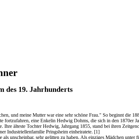
nner
m des 19. Jahrhunderts
chen, und meine Mutter war eine sehr schöne Frau." So beginnt die 188
e fortzufahren, eine Enkelin Hedwig Dohms, die sich in den 1870er Jah
te. Ihre älteste Tochter Hedwig, Jahrgang 1855, stand bei ihren Zeitge
ner Industriellenfamilie Pringsheim einheiratete.
[1]
e als unscheinbar, sehr gelitten zu haben. Als einziges Mädchen unter f