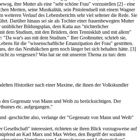
bewog, ihre Mutter als eine "sehr schöne Frau" vorzustellen
[2]
- eine
chen Meriten, seine Musikalität, sein Pistolenduell mit einem Wagner
 weiteren Verlauf des Lebensberichts sehr viel seltener die Rede. Sie
hrt. Darüber hinaus sei sie als Tochter einer frauenbewegten Mutter
r unüblicher Bildungsplan, dem Katia aus "töchterlicher
"mit dem Studium, mit den Brüdern, dem Tennisklub und mit allem"
: "Da war's aus mit dem Studium." Ihre Großmutter, schrieb sie,
ebens für die "wissenschaftliche Emanzipation der Frau" gestritten.
nns, der das Nesthäkchen gern noch länger bei sich behalten hätte.
[3]
 nicht zu vergessen? Was hat sie mit unserem Thema zu tun: dem
delten Historiker nach einer Maxime, die ihnen der Volkskundler
auch den Gegensatz von Mann und Weib zu berücksichtigen. Der
rthumes etc. aufgegangen."
ie und -geschichte also, verlange der "Gegensatz von Mann und Weib"
esellschaft" interessiert, richteten sie ihren Blick vorzugsweise auf
anknüpfend an Karl Marx und Max Weber, den Begriff der sozialen
chiedenartigen Verteilung von Lebenschancen und Lebensrisiken".