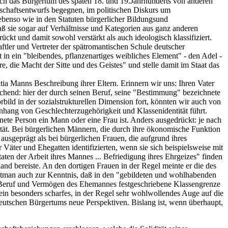
ich das Bürgertum des späten 18. und 19.Jahrhunderts von anderen
schaftsentwurfs begegnen, im politischen Diskurs um
 ebenso wie in den Statuten bürgerlicher Bildungsund
ß sie sogar auf Verhältnisse und Kategorien aus ganz anderen
ckt und damit sowohl verstärkt als auch ideologisch klassifiziert.
ftler und Vertreter der spätromantischen Schule deutscher
in ein "bleibendes, pflanzenartiges weibliches Element" - den Adel -
, die Macht der Sitte und des Geistes" und stelle damit im Staat das
ia Manns Beschreibung ihrer Eltern. Erinnern wir uns: Ihren Vater
techend: hier der durch seinen Beruf, seine "Bestimmung" bezeichnete
rbild in der sozialstrukturellen Dimension fort, könnten wir auch von
ang von Geschlechterzugehörigkeit und Klassenidentität führt.
rdnete Person ein Mann oder eine Frau ist. Anders ausgedrückt: je nach
sität. Bei bürgerlichen Männern, die durch ihre ökonomische Funktion
 ausgeprägt als bei bürgerlichen Frauen, die aufgrund ihres
Väter und Ehegatten identifizierten, wenn sie sich beispielsweise mit
en der Arbeit ihres Mannes ... Befriedigung ihres Ehrgeizes" finden
nd bereiste. An den dortigen Frauen in der Regel meinte er die des
 Whitman auch zur Kenntnis, daß in den "gebildeten und wohlhabenden
h Beruf und Vermögen des Ehemannes festgeschriebene Klassengrenze
ein besonders scharfes, in der Regel sehr wohlwollendes Auge auf die
deutschen Bürgertums neue Perspektiven. Bislang ist, wenn überhaupt,