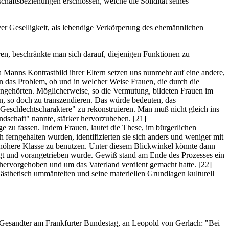
chaftsbeziehungen erschlossen, welche die Solidität seines
ver Geselligkeit, als lebendige Verkörperung des ehemännlichen
ren, beschränkte man sich darauf, diejenigen Funktionen zu
anns Kontrastbild ihrer Eltern setzen uns nunmehr auf eine andere,
rn das Problem, ob und in welcher Weise Frauen, die durch die
 angehörten. Möglicherweise, so die Vermutung, bildeten Frauen im
ren, so doch zu transzendieren. Das würde bedeuten, das
"Geschlechtscharaktere" zu rekonstruieren. Man muß nicht gleich ins
undschaft" nannte, stärker hervorzuheben.
[21]
e zu fassen. Indem Frauen, lautet die These, im bürgerlichen
erngehalten wurden, identifizierten sie sich anders und weniger mit
sthöhere Klasse zu benutzen. Unter diesem Blickwinkel könnte dann
regt und vorangetrieben wurde. Gewiß stand am Ende des Prozesses ein
en hervorgehoben und um das Vaterland verdient gemacht hatte.
[22]
 ästhetisch ummäntelten und seine materiellen Grundlagen kulturell
er Gesandter am Frankfurter Bundestag, an Leopold von Gerlach: "Bei