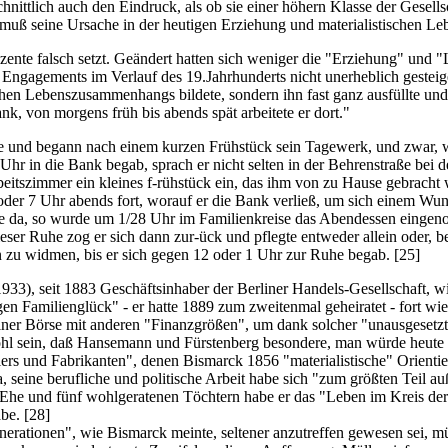
nittlich auch den Eindruck, als ob sie einer höhern Klasse der Gesells
s muß seine Ursache in der heutigen Erziehung und materialistischen L
nte falsch setzt. Geändert hatten sich weniger die "Erziehung" und "
 Engagements im Verlauf des 19.Jahrhunderts nicht unerheblich gesteige
chen Lebenszusammenhangs bildete, sondern ihn fast ganz ausfüllte un
, von morgens früh bis abends spät arbeitete er dort."
e und begann nach einem kurzen Frühstück sein Tagewerk, und zwar, w
Uhr in die Bank begab, sprach er nicht selten in der Behrenstraße bei 
eitszimmer ein kleines f-rühstück ein, das ihm von zu Hause gebracht
der 7 Uhr abends fort, worauf er die Bank verließ, um sich einem Wun
te da, so wurde um 1/28 Uhr im Familienkreise das Abendessen einge
ieser Ruhe zog er sich dann zur-ück und pflegte entweder allein oder, 
gen zu widmen, bis er sich gegen 12 oder 1 Uhr zur Ruhe begab.
[25]
933), seit 1883 Geschäftsinhaber der Berliner Handels-Gesellschaft, w
n Familienglück" - er hatte 1889 zum zweitenmal geheiratet - fort wie
erliner Börse mit anderen "Finanzgrößen", um dank solcher "unausges
 sein, daß Hansemann und Fürstenberg besondere, man würde heute sa
ers und Fabrikanten", denen Bismarck 1856 "materialistische" Orientie
seine berufliche und politische Arbeit habe sich "zum größten Teil a
en Ehe und fünf wohlgeratenen Töchtern habe er das "Leben im Kreis der
abe.
[28]
Generationen", wie Bismarck meinte, seltener anzutreffen gewesen sei, 