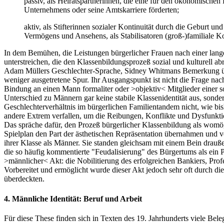
passiv, als Heiratspartnerinnen, die eine für den ökonomischen
Unternehmens oder seine Amtskarriere förderten;
aktiv, als Stifterinnen sozialer Kontinuität durch die Geburt 
Vermögens und Ansehens, als Stabilisatoren (groß-)familiale 
In dem Bemühen, die Leistungen bürgerlicher Frauen nach einer lange
unterstreichen, die den Klassenbildungsprozeß sozial und kulturell ab
Adam Müllers Geschlechter-Sprache, Sidney Whitmans Bemerkung über
weniger ausgetretene Spur. Ihr Ausgangspunkt ist nicht die Frage nac
Bindung an einen Mann formaliter oder >objektiv< Mitglieder einer s
Unterschied zu Männern gar keine stabile Klassenidentität aus, sonder
Geschlechterverhältnis im bürgerlichen Familientandem nicht, wie bi
andere Extrem verfallen, um die Reibungen, Konflikte und Dysfunktio
Das spräche dafür, den Prozeß bürgerlicher Klassenbildung als womögl
Spielplan den Part der ästhetischen Repräsentation übernahmen und v
ihrer Klasse als Männer. Sie standen gleichsam mit einem Bein drau
die so häufig kommentierte "Feudalisierung" des Bürgertums als ein 
>männlicher< Akt: die Nobilitierung des erfolgreichen Bankiers, Prof
Vorbereitet und ermöglicht wurde dieser Akt jedoch sehr oft durch di
überdeckten.
4. Männliche Identität: Beruf und Arbeit
Für diese These finden sich in Texten des 19. Jahrhunderts viele Be