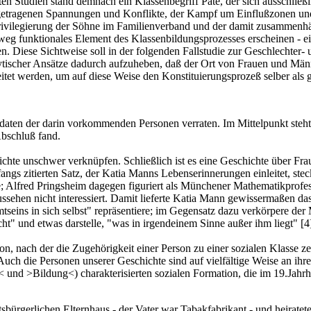
ten Studien stand demnach ein Klassenbegriff Pate, der sich ausschließ
getragenen Spannungen und Konflikte, der Kampf um Einflußzonen und 
 Privilegierung der Söhne im Familienverband und der damit zusammen
weg funktionales Element des Klassenbildungsprozesses erscheinen - ei
ten. Diese Sichtweise soll in der folgenden Fallstudie zur Geschlechte
lytischer Ansätze dadurch aufzuheben, daß der Ort von Frauen und Män
itet werden, um auf diese Weise den Konstituierungsprozeß selber als
sdaten der darin vorkommenden Personen verraten. Im Mittelpunkt steht 
Abschluß fand.
ichte unschwer verknüpfen. Schließlich ist es eine Geschichte über Frau
gs zitierten Satz, der Katia Manns Lebenserinnerungen einleitet, ste
ne; Alfred Pringsheim dagegen figuriert als Münchener Mathematikprofe
ussehen nicht interessiert. Damit lieferte Katia Mann gewissermaßen
tseins in sich selbst" repräsentiere; im Gegensatz dazu verkörpere de
t" und etwas darstelle, "was in irgendeinem Sinne außer ihm liegt"
[4
tion, nach der die Zugehörigkeit einer Person zu einer sozialen Klasse 
 Auch die Personen unserer Geschichte sind auf vielfältige Weise an ih
und >Bildung<) charakterisierten sozialen Formation, die im 19.Jahrhu
ürgerlichen Elternhaus - der Vater war Tabakfabrikant - und heiratet