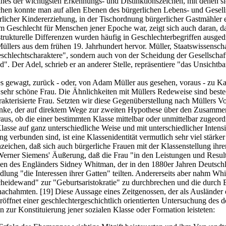
es der wichtigsten Erkennungs- und Distinktionszeichen, mit denen s
chen konnte man auf allen Ebenen des bürgerlichen Lebens- und Gesell
erlicher Kindererziehung, in der Tischordnung bürgerlicher Gastmähler
m Geschlecht für Menschen jener Epoche war, zeigt sich auch daran, da
trukturelle Differenzen wurden häufig in Geschlechterbegriffen ausgedrü
üllers aus dem frühen 19. Jahrhundert hervor. Müller, Staatswissenscha
schlechtscharaktere", sondern auch von der Scheidung der Gesellschaft 
Der Adel, schrieb er an anderer Stelle, repräsentiere "das Unsichtbare
s gewagt, zurück - oder, von Adam Müller aus gesehen, voraus - zu Kat
ne sehr schöne Frau. Die Ähnlichkeiten mit Müllers Redeweise sind bes
akterisierte Frau. Setzten wir diese Gegenüberstellung nach Müllers Vo
anke, der auf direktem Wege zur zweiten Hypothese über den Zusammenh
heraus, ob die einer bestimmten Klasse mittelbar oder unmittelbar zugeo
lasse auf ganz unterschiedliche Weise und mit unterschiedlicher Inten
 verbunden sind, ist eine Klassenidentität vermutlich sehr viel stärker
ichen, daß sich auch bürgerliche Frauen mit der Klassenstellung ihrer 
erner Siemens' Äußerung, daß die Frau "in den Leistungen und Resultat
gen des Engländers Sidney Whitman, der in den 1880er Jahren Deutschla
handlung "die Interessen ihrer Gatten" teilten. Andererseits aber nahm
cheidewand" zur "Geburtsaristokratie" zu durchbrechen und die durc
 nachahmten.
[19]
Diese Aussage eines Zeitgenossen, der als Ausländer 
öffnet einer geschlechtergeschichtlich orientierten Untersuchung des 
 zur Konstituierung jener sozialen Klasse oder Formation leisteten: