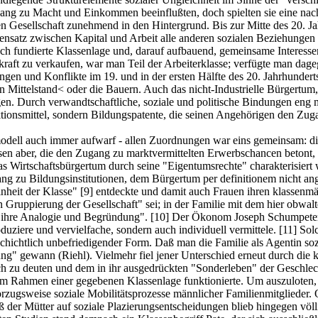
ang zu Macht und Einkommen beeinflußten, doch spielten sie eine nachg
hen Gesellschaft zunehmend in den Hintergrund. Bis zur Mitte des 20. J
Gegensatz zwischen Kapital und Arbeit alle anderen sozialen Beziehunge
h fundierte Klassenlage und, darauf aufbauend, gemeinsame Interess
kraft zu verkaufen, war man Teil der Arbeiterklasse; verfügte man dag
n und Konflikte im 19. und in der ersten Hälfte des 20. Jahrhunderts
ittelstand< oder die Bauern. Auch das nicht-Industrielle Bürgertum, d
ngen. Durch verwandtschaftliche, soziale und politische Bindungen eng 
ktionsmittel, sondern Bildungspatente, die seinen Angehörigen den Zuga
odell auch immer aufwarf - allen Zuordnungen war eins gemeinsam: d
ssen aber, die den Zugang zu marktvermittelten Erwerbschancen betont,
s Wirtschaftsbürgertum durch seine "Eigentumsrechte" charakterisier
ng zu Bildungsinstitutionen, dem Bürgertum per definitionem nicht ang
inheit der Klasse"
[9]
entdeckte und damit auch Frauen ihren klassenmäß
Gruppierung der Gesellschaft" sei; in der Familie mit dem hier obwal
 "ihre Analogie und Begründung".
[10]
Der Ökonom Joseph Schumpeter s
oduziere und vervielfache, sondern auch individuell vermittele.
[11]
Solc
eschichtlich unbefriedigender Form. Daß man die Familie als Agentin so
" gewann (Riehl). Vielmehr fiel jener Unterschied erneut durch die kl
sch zu deuten und dem in ihr ausgedrückten "Sonderleben" der Geschlech
 Rahmen einer gegebenen Klassenlage funktionierte. Um auszuloten, in
rzugsweise soziale Mobilitätsprozesse männlicher Familienmitglieder. 
ß der Mütter auf soziale Plazierungsentscheidungen blieb hingegen völli