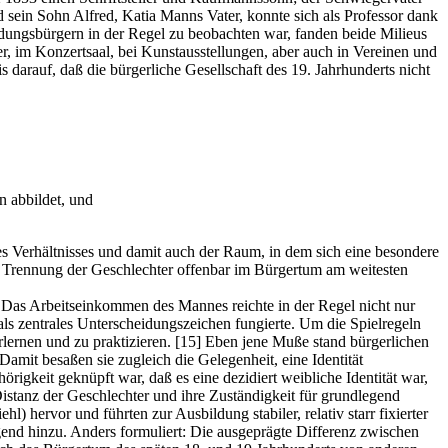
d sein Sohn Alfred, Katia Manns Vater, konnte sich als Professor dank
ldungsbürgern in der Regel zu beobachten war, fanden beide Milieus
ter, im Konzertsaal, bei Kunstausstellungen, aber auch in Vereinen und
 darauf, daß die bürgerliche Gesellschaft des 19. Jahrhunderts nicht
n abbildet, und
s Verhältnisses und damit auch der Raum, in dem sich eine besondere
ie Trennung der Geschlechter offenbar im Bürgertum am weitesten
n. Das Arbeitseinkommen des Mannes reichte in der Regel nicht nur
 als zentrales Unterscheidungszeichen fungierte. Um die Spielregeln
rlernen und zu praktizieren.
[15]
Eben jene Muße stand bürgerlichen
Damit besaßen sie zugleich die Gelegenheit, eine Identität
örigkeit geknüpft war, daß es eine dezidiert weibliche Identität war,
Distanz der Geschlechter und ihre Zuständigkeit für grundlegend
 hervor und führten zur Ausbildung stabiler, relativ starr fixierter
nd hinzu. Anders formuliert: Die ausgeprägte Differenz zwischen