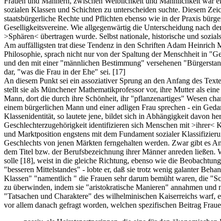
Frauen und Männern, zwischen Weiblichkeit und Männlichkeit war ein
sozialen Klassen und Schichten zu unterscheiden suchte. Diesem Zei
staatsbürgerliche Rechte und Pflichten ebenso wie in der Praxis bürg
Geselligkeitsvereine. Wie allgegenwärtig die Unterscheidung nach de
>Sphären< übertragen wurde. Selbst nationale, historische und sozials
Am auffälligsten trat diese Tendenz in den Schriften Adam Heinrich M
Philosophie, sprach nicht nur von der Spaltung der Menschheit in "Ge
und den mit einer "männlichen Bestimmung" versehenen "Bürgerstand". 
dar, "was die Frau in der Ehe" sei.
[17]
An diesem Punkt sei ein assoziativer Sprung an den Anfang des Texte
stellt sie als Münchener Mathematikprofessor vor, ihre Mutter als ei
Mann, dort die durch ihre Schönheit, ihr "pflanzenartiges" Wesen char
einem bürgerlichen Mann und einer adligen Frau sprechen - ein Ged
Klassenidentität, so lautete jene, bildet sich in Abhängigkeit davon 
Geschlechterzugehörigkeit identifizieren sich Menschen mit >ihrer< K
und Marktposition engstens mit dem Fundament sozialer Klassifizierung
Geschlechts von jenen Märkten ferngehalten werden. Zwar gibt es Anze
dem Titel bzw. der Berufsbezeichnung ihrer Männer anreden ließen. W
solle
[18]
, weist in die gleiche Richtung, ebenso wie die Beobachtun
"besseren Mittelstandes" - lobte er, daß sie trotz wenig galanter Be
Klassen" "namentlich " die Frauen sehr darum bemüht waren, die "S
zu überwinden, indem sie "aristokratische Manieren" annahmen und
"Tatsachen und Charaktere" des wilhelminischen Kaiserreichs warf, er
vor allem danach gefragt worden, welchen spezifischen Beitrag Frauen