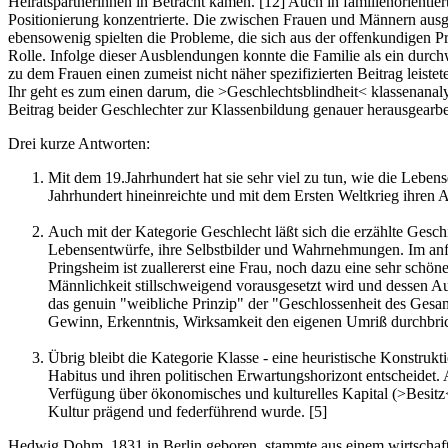
Heiratspartnerinnen in Betracht kamen.
[12]
Auch in familienorientier
Positionierung konzentrierte. Die zwischen Frauen und Männern aus
ebensowenig spielten die Probleme, die sich aus der offenkundigen
Rolle. Infolge dieser Ausblendungen konnte die Familie als ein durch
zu dem Frauen einen zumeist nicht näher spezifizierten Beitrag leiste
Ihr geht es zum einen darum, die >Geschlechtsblindheit< klassenana
Beitrag beider Geschlechter zur Klassenbildung genauer herausgearbe
Drei kurze Antworten:
Mit dem 19.Jahrhundert hat sie sehr viel zu tun, wie die Leben
Jahrhundert hineinreichte und mit dem Ersten Weltkrieg ihren 
Auch mit der Kategorie Geschlecht läßt sich die erzählte Gesch
Lebensentwürfe, ihre Selbstbilder und Wahrnehmungen. Im anfan
Pringsheim ist zuallererst eine Frau, noch dazu eine sehr schö
Männlichkeit stillschweigend vorausgesetzt wird und dessen A
das genuin "weibliche Prinzip" der "Geschlossenheit des Gesam
Gewinn, Erkenntnis, Wirksamkeit den eigenen Umriß durchbrich
Übrig bleibt die Kategorie Klasse - eine heuristische Konstruk
Habitus und ihren politischen Erwartungshorizont entscheidet.
Verfügung über ökonomisches und kulturelles Kapital (>Besitz< 
Kultur prägend und federführend wurde.
[5]
Hedwig Dohm, 1831 in Berlin geboren, stammte aus einem wirtschaftsb