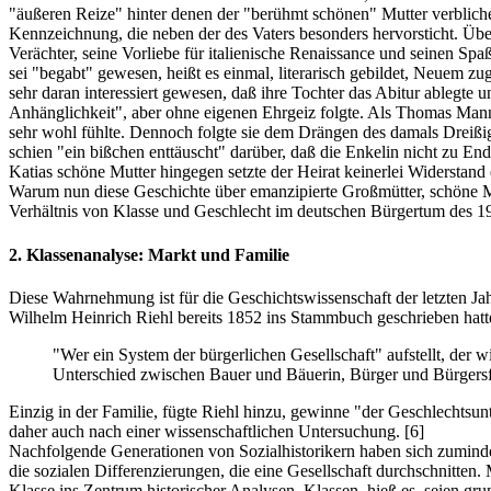
"äußeren Reize" hinter denen der "berühmt schönen" Mutter verblichen
Kennzeichnung, die neben der des Vaters besonders hervorsticht. Über
Verächter, seine Vorliebe für italienische Renaissance und seinen Sp
sei "begabt" gewesen, heißt es einmal, literarisch gebildet, Neuem z
sehr daran interessiert gewesen, daß ihre Tochter das Abitur ablegte 
Anhänglichkeit", aber ohne eigenen Ehrgeiz folgte. Als Thomas Mann
sehr wohl fühlte. Dennoch folgte sie dem Drängen des damals Dreißig
schien "ein bißchen enttäuscht" darüber, daß die Enkelin nicht zu En
Katias schöne Mutter hingegen setzte der Heirat keinerlei Widerstand 
Warum nun diese Geschichte über emanzipierte Großmütter, schöne Müt
Verhältnis von Klasse und Geschlecht im deutschen Bürgertum des 19
2. Klassenanalyse: Markt und Familie
Diese Wahrnehmung ist für die Geschichtswissenschaft der letzten Ja
Wilhelm Heinrich Riehl bereits 1852 ins Stammbuch geschrieben hatt
"Wer ein System der bürgerlichen Gesellschaft" aufstellt, der
Unterschied zwischen Bauer und Bäuerin, Bürger und Bürgersf
Einzig in der Familie, fügte Riehl hinzu, gewinne "der Geschlechtsun
daher auch nach einer wissenschaftlichen Untersuchung.
[6]
Nachfolgende Generationen von Sozialhistorikern haben sich zumindest
die sozialen Differenzierungen, die eine Gesellschaft durchschnitten
Klasse ins Zentrum historischer Analysen. Klassen, hieß es, seien g