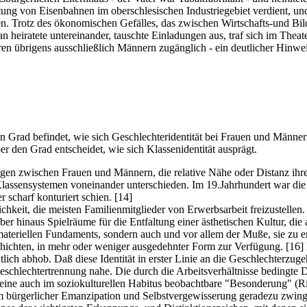
htung von Eisenbahnen im oberschlesischen Industriegebiet verdient, un
sten. Trotz des ökonomischen Gefälles, das zwischen Wirtschafts-und Bi
man heiratete untereinander, tauschte Einladungen aus, traf sich im Thea
en übrigens ausschließlich Männern zugänglich - ein deutlicher Hinweis
n Grad befindet, wie sich Geschlechteridentität bei Frauen und Männer
r den Grad entscheidet, wie sich Klassenidentität ausprägt.
ngen zwischen Frauen und Männern, die relative Nähe oder Distanz ihre
n Klassensystemen voneinander unterschieden. Im 19.Jahrhundert war d
r scharf konturiert schien.
[14]
chkeit, die meisten Familienmitglieder von Erwerbsarbeit freizustelle
ber hinaus Spielräume für die Entfaltung einer ästhetischen Kultur, die
 materiellen Fundaments, sondern auch und vor allem der Muße, sie zu e
schichten, in mehr oder weniger ausgedehnter Form zur Verfügung.
[16]
ich abhob. Daß diese Identität in erster Linie an die Geschlechterzugeh
Geschlechtertrennung nahe. Die durch die Arbeitsverhältnisse bedingte 
ine auch im soziokulturellen Habitus beobachtbare "Besonderung" (Riehl)
 bürgerlicher Emanzipation und Selbstvergewisserung geradezu zwinge