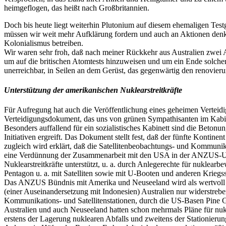
heimgeflogen, das heißt nach Großbritannien.
Doch bis heute liegt weiterhin Plutonium auf diesem ehemaligen Test
müssen wir weit mehr Aufklärung fordern und auch an Aktionen denk
Kolonialismus betreiben.
Wir waren sehr froh, daß nach meiner Rückkehr aus Australien zwei 
um auf die britischen Atomtests hinzuweisen und um ein Ende solcher 
unerreichbar, in Seilen an dem Gerüst, das gegenwärtig den renovier
Unterstützung der amerikanischen Nuklearstreitkräfte
Für Aufregung hat auch die Veröffentlichung eines geheimen Verteidi
Verteidigungsdokument, das uns von grünen Sympathisanten im Kabine
Besonders auffallend für ein sozialistisches Kabinett sind die Beton
Initiativen ergreift. Das Dokument stellt fest, daß der fünfte Konti
zugleich wird erklärt, daß die Satellitenbeobachtungs- und Kommuni
eine Verdünnung der Zusammenarbeit mit den USA in der ANZUS-US-Al
Nuklearstreitkräfte unterstützt, u. a. durch Anlegerechte für nuklea
Pentagon u. a. mit Satelliten sowie mit U-Booten und anderen Kriegs
Das ANZUS Bündnis mit Amerika und Neuseeland wird als wertvoll bez
(einer Auseinandersetzung mit Indonesien) Australien nur widerstr
Kommunikations- und Satellitenstationen, durch die US-Basen Pine G
Australien und auch Neuseeland hatten schon mehrmals Pläne für nukl
erstens der Lagerung nuklearen Abfalls und zweitens der Stationieru