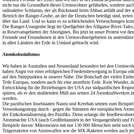
nicht nur die Gesundheit dieser Ureinwohner gefährden, sondern auc
radioaktive Schlamm, der als Rückstand beim Abbau anfällt und der a
Bereich der Ranger-Grube, an der die Deutschen beteiligt sind, tret
über das Land. Und so kann es zu schleichenden Verseuchungen komme
Die Ranger-Urangrube liegt im Quellgebiet des Alligator-River-Tales,
in Reservatsgebieten der Aborigines. Bis jetzt ist unser Protest vor
Freunde und Freundinnen in den Ureinwohnergebieten zu unterstützen
in allen Ländern der Erde in Umlauf gebracht wird.
Atomkolonialismus
Wir haben in Australien und Neuseeland besonders bei den Ureinwohn
haben Angst vor einer erfolgreichen Friedensbewegung in Europa od
auf den Stützpunkten in unserer Nähe. Die Botschaft der vielen Einhei
Teile Europas, sondern auch für eine atomfreie Erde. Kein Wunder, da
Entwicklung für die Beziehungen der USA zur südpazifischen Region«
spüren, als es den strahlenden Müll aus seinen 24 Atomkraftwerken i
werden.
Die pazifischen Inselstaaten Nauru und Kerebati setzten zum Beispi
Versenkungsstopp durch - gegen die Stimmen der europäischen Atommül
der Entkolonialisierung des Pazifiks. Denn solange die Inselbewohne
Atommächte USA (auch Großbritannien in der Vergangenheit) und Fran
Beispiele davon: Mikronesien mit nur 130 000 Menschen steht noch
Trägerraketen von Atomwaffen wie die MX-Raketen werden auch jetzt