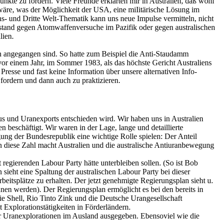
nkte zu fordern. Viele Freunde erklärten mir in Australien, daß wohl
wäre, was der Möglichkeit der USA, eine miIitärische Lösung im
s- und Dritte Welt-Thematik kann uns neue Impulse vermitteln, nicht
stand gegen Atomwaffenversuche im Pazifik oder gegen australischen
lien.
en angegangen sind. So hatte zum Beispiel die Anti-Staudamm
r einem Jahr, im Sommer 1983, als das höchste Gericht Australiens
esse und fast keine Information über unsere alternativen Info-
 fordern und dann auch zu praktizieren.
aus und Uranexports entschieden wird. Wir haben uns in Australien
beschäftigt. Wir waren in der Lage, lange und detaillierte
gung der Bundesrepublik eine wichtige Rolle spielen: Der Anteil
hon diese Zahl macht Australien und die australische Antiuranbewegung
egierenden Labour Party hätte unterbleiben sollen. (So ist Bob
sieht eine Spaltung der australischen Labour Party bei dieser
eitsplätze zu erhalten. Der jetzt genehmigte Regierungsplan sieht u.
n werden). Der Regierungsplan ermöglicht es bei den bereits in
e Shell, Rio Tinto Zink und die Deutsche Urangesellschaft
 Explorationstätigkeiten in Förderländern.
 für Uranexplorationen im Ausland ausgegeben. Ebensoviel wie die