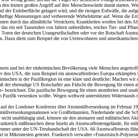
h den letzten großen Angriff auf ihre Menschenwürde damit starten. W
uf der Erdoberfläche gelagert wird, und die riesigen Erdwälle, die au
en heftige Monsunregen und verheerende Wirbelstürme auf. Wenn die Erd
n durch das allmähliche Versickern; Krankheiten werden bei den Abor
 das ein seit Tausenden von Jahren unberührtes, reiches Tier- und Pflan
 den Toren der deutschen Urangesellschaften oder vor der Botschaft Aus
. Dazu dient zum Beispiel die von Ureinwohnern und amerikanischen I
ern und bei der einheimischen Bevölkerung viele Menschen angetroffe
er den USA, die zum Beispiel ein atomwaffenfreies Europa erkämpfen
mischen in der Pazifikregion ist eine klare und deutliche: Machen wir u
ß der ehemalige US Botschafter aus Fidschi die Bewegung für einen atom
 bezeichnet. Die pazifische Bewegung für einen atomfreien und unabhä
m Pazifik versenken wollte. Wegen weltweit unterstützten Widerstands
el auf der Londoner Konferenz über Atommüllversenkung im Februar 19
lversenkungsnationen wie Großbritannien, Niederlande und die Schweiz
r nicht unabhängig sind, können sie den atomaren und militärischen Ak
kreich mißbrauchen diese Inseln als Atomwaffentestgelände, für milit
 immer unter der UN-Treuhandschaft der USA. 66 Atomwaffentests füh
 in Mikronesien getestet. Frankreich verwaltet »Französisch-Polynes