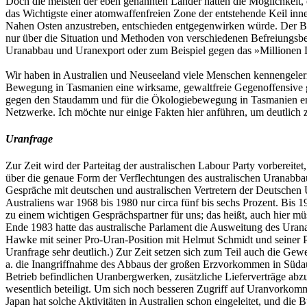
Doch die meisten der eben genannten Länder hätten die Möglichkeit, 
das Wichtigste einer atomwaffenfreien Zone der entstehende Keil in
Nahen Osten anzustreben, entschieden entgegenwirken würde. Der Bli
nur über die Situation und Methoden von verschiedenen Befreiungsb
Uranabbau und Uranexport oder zum Beispiel gegen das »Millionen Do
Wir haben in Australien und Neuseeland viele Menschen kennengelern
Bewegung in Tasmanien eine wirksame, gewaltfreie Gegenoffensive ge
gegen den Staudamm und für die Ökologiebewegung in Tasmanien entsch
Netzwerke. Ich möchte nur einige Fakten hier anführen, um deutlich z
Uranfrage
Zur Zeit wird der Parteitag der australischen Labour Party vorbereit
über die genaue Form der Verflechtungen des australischen Uranabbaus
Gespräche mit deutschen und australischen Vertretern der Deutschen U
Australiens war 1968 bis 1980 nur circa fünf bis sechs Prozent. Bis 
zu einem wichtigen Gesprächspartner für uns; das heißt, auch hier mü
Ende 1983 hatte das australische Parlament die Ausweitung des Urana
Hawke mit seiner Pro-Uran-Position mit Helmut Schmidt und seiner Pro
Uranfrage sehr deutlich.) Zur Zeit setzen sich zum Teil auch die Gew
a. die Inangriffnahme des Abbaus der großen Erzvorkommen in Südau
Betrieb befindlichen Uranbergwerken, zusätzliche Lieferverträge abz
wesentlich beteiligt. Um sich noch besseren Zugriff auf Uranvorkomme
Japan hat solche Aktivitäten in Australien schon eingeleitet, und di