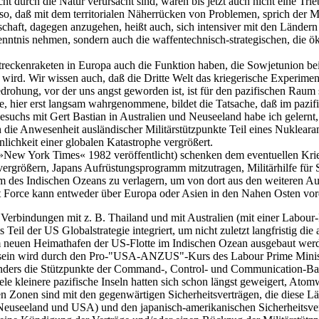
 durch die Natur verursacht sind, waren bis jetzt auch nicht eine Tri
, daß mit dem territorialen Näherrücken von Problemen, sprich der Mit
haft, dagegen anzugehen, heißt auch, sich intensiver mit den Ländern d
Kenntnis nehmen, sondern auch die waffentechnisch-strategischen, die 
treckenraketen in Europa auch die Funktion haben, die Sowjetunion bei 
 wird. Wir wissen auch, daß die Dritte Welt das kriegerische Experiment
Bedrohung, vor der uns angst geworden ist, ist für den pazifischen Raum
ere, hier erst langsam wahrgenommene, bildet die Tatsache, daß im pazif
Besuchs mit Gert Bastian in Australien und Neuseeland habe ich gelern
rch die Anwesenheit ausländischer Militärstützpunkte Teil eines Nuklear
ichkeit einer globalen Katastrophe vergrößert.
 »New York Times« 1982 veröffentlicht) schenken dem eventuellen Krie
ergrößern, Japans Aufrüstungsprogramm mitzutragen, Militärhilfe für 
 des Indischen Ozeans zu verlagern, um von dort aus den weiteren A
Force kann entweder über Europa oder Asien in den Nahen Osten vor
 Verbindungen mit z. B. Thailand und mit Australien (mit einer Labou
 Teil der US Globalstrategie integriert, um nicht zuletzt langfristig di
m neuen Heimathafen der US-Flotte im Indischen Ozean ausgebaut werd
sein wird durch den Pro-"USA-ANZUS"-Kurs des Labour Prime Ministe
sonders die Stützpunkte der Command-, Control- und Communication-Bas
iele kleinere pazifische Inseln hatten sich schon längst geweigert, Ato
n Zonen sind mit den gegenwärtigen Sicherheitsverträgen, die diese Län
euseeland und USA) und den japanisch-amerikanischen Sicherheitsver