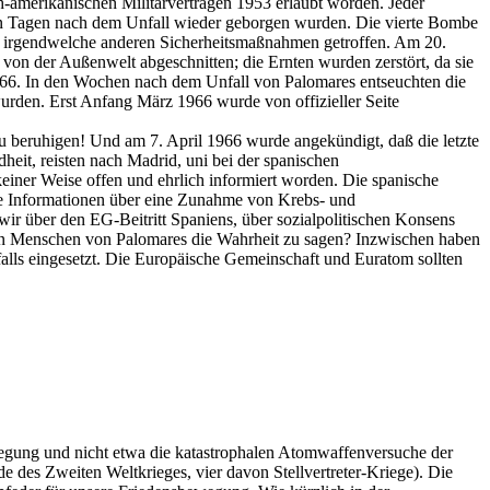
-amerikanischen Militärverträgen 1953 erlaubt worden. Jeder
ten Tagen nach dem Unfall wieder geborgen wurden. Die vierte Bombe
 irgendwelche anderen Sicherheitsmaßnahmen getroffen. Am 20.
on der Außenwelt abgeschnitten; die Ernten wurden zerstört, da sie
966. In den Wochen nach dem Unfall von Palomares entseuchten die
urden. Erst Anfang März 1966 wurde von offizieller Seite
u beruhigen! Und am 7. April 1966 wurde angekündigt, daß die letzte
eit, reisten nach Madrid, uni bei der spanischen
iner Weise offen und ehrlich informiert worden. Die spanische
e Informationen über eine Zunahme von Krebs- und
r über den EG-Beitritt Spaniens, über sozialpolitischen Konsens
den Menschen von Palomares die Wahrheit zu sagen? Inzwischen haben
ls eingesetzt. Die Europäische Gemeinschaft und Euratom sollten
ewegung und nicht etwa die katastrophalen Atomwaffenversuche der
de des Zweiten Weltkrieges, vier davon Stellvertreter-Kriege). Die