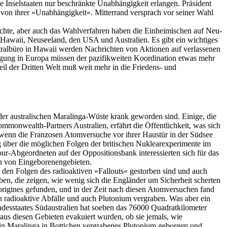
e Inselstaaten nur beschränkte Unabhängigkeit erlangen. Präsident
t von ihrer »Unabhängigkeit«. Mitterrand versprach vor seiner Wahl
ächte, aber auch das Wahlverfahren haben die Einheimischen auf Neu-
Hawaii, Neuseeland, den USA und Australien. Es gibt ein wichtiges
ralbüro in Hawaii werden Nachrichten von Aktionen auf verlassenen
egung in Europa müssen der pazifikweiten Koordination etwas mehr
eil der Dritten Welt muß weit mehr in die Friedens- und
der australischen Maralinga-Wüste krank geworden sind. Einige, die
ommonwealth-Partners Australien, erfährt die Öffentlichkeit, was sich
rk, wenn die Franzosen Atomversuche vor ihrer Haustür in der Südsee
ig über die möglichen Folgen der britischen Nuklearexperimente im
ur-Abgeordneten auf der Oppositionsbank interessierten sich für das
en von Eingeborenengebieten.
n den Folgen des radioaktiven »Fallouts« gestorben sind und auch
ben, die zeigen, wie wenig sich die Engländer um Sicherheit scherten
rigines gefunden, und in der Zeit nach diesen Atomversuchen fand
 radioaktive Abfälle und auch Plutonium vergraben. Was aber ein
desstaates Südaustralien hat soeben das 76000 Quadratkilometer
aus diesen Gebieten evakuiert wurden, ob sie jemals, wie
 in Maralinga in Bottichen vergrabenes Plutonium geborgen und