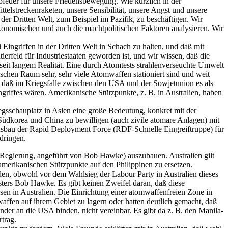
ebfeder für unsere Friedensbewegung. Wie kürzlich in der
telstreckenraketen, unsere Sensibilität, unsere Angst und unsere
er Dritten Welt, zum Beispiel im Pazifik, zu beschäftigen. Wir
ökonomischen und auch die machtpolitischen Faktoren analysieren. Wir
Eingriffen in der Dritten Welt in Schach zu halten, und daß mit
ierfeld für Industriestaaten geworden ist, und wir wissen, daß die
 seit langem Realität. Eine durch Atomtests strahlenverseuchte Umwelt
ischen Raum sehr, sehr viele Atomwaffen stationiert sind und weit
t, daß im Kriegsfalle zwischen den USA und der Sowjetunion es als
angriffes wären. Amerikanische Stützpunkte, z. B. in Australien, haben
gsschauplatz in Asien eine große Bedeutung, konkret mit der
Südkorea und China zu bewilligen (auch zivile atomare Anlagen) mit
usbau der Rapid Deployment Force (RDF-Schnelle Eingreiftruppe) für
dringen.
r-Regierung, angeführt von Bob Hawke) auszubauen. Australien gilt
e amerikanischen Stützpunkte auf den Philippinen zu ersetzen.
en, obwohl vor dem Wahlsieg der Labour Party in Australien dieses
rs Bob Hawke. Es gibt keinen Zweifel daran, daß diese
en in Australien. Die Einrichtung einer atomwaffenfreien Zone in
mwaffen auf ihrem Gebiet zu lagern oder hatten deutlich gemacht, daß
der an die USA binden, nicht vereinbar. Es gibt da z. B. den Manila-
trag.