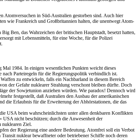
hen Atomversuchen in Süd-Australien gestorben sind. Auch hier
ten wie Frankreich und Großbritannien halten, die unentwegt Atom-
ig Ben, das Wahrzeichen der britischen Hauptstadt, besetzt hatten,
sorgt mit Lebensmitteln, für eine Woche, für die Polizei
t.
g Mal 1984. In einigen wesentlichen Punkten weicht dieses
ch Parteiregeln für die Regierungspolitik verbindlich ist.
e Waffen zu entwickeln, falls ein Nachbarland in diesem Bereich
 von der Gefahr nuklearer Strahlung verschont bleiben dürfte. Doch
Schläge der Sowjetunion anziehen würden. Wie paradox! Dennoch wird
ehr festgestellt, daß Australien den Ausbau der amerikanischen
d die Erlaubnis für die Erweiterung der Abhörstationen, die das
 die USA beim wahrscheinlichsten unter allen denkbaren Konflikten
t« USA nicht beschützen; durch die Anwesenheit der
 nuklearen Ziel.
pfen der Regierung eine andere Bedeutung. Atomfrei soll ein Verbot
Transit nuklear bewaffneter oder betriebener Schiffe noch deren