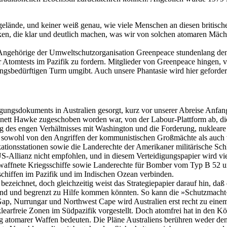
gelände, und keiner weiß genau, wie viele Menschen an diesen britisc
en, die klar und deutlich machen, was wir von solchen atomaren Mäch
Angehörige der Umweltschutzorganisation Greenpeace stundenlang den B
Atomtests im Pazifik zu fordern. Mitglieder von Greenpeace hingen, ver
ungsbedürftigen Turm umgibt. Auch unsere Phantasie wird hier geforder
gungsdokuments in Australien gesorgt, kurz vor unserer Abreise Anfan
tt Hawke zugeschoben worden war, von der Labour-Plattform ab, die na
ung des engen Verhältnisses mit Washington und die Forderung, nuklear
nent sowohl von den Angriffen der kommunistischen Großmächte als auch
kationsstationen sowie die Landerechte der Amerikaner militärische 
lianz nicht empfohlen, und in diesem Verteidigungspapier wird vielm
rbewaffnete Kriegsschiffe sowie Landerechte für Bomber vom Typ B 52 un
schiffen im Pazifik und im Indischen Ozean verbinden.
eichnet, doch gleichzeitig weist das Strategiepapier darauf hin, daß
ebend und begrenzt zu Hilfe kommen könnten. So kann die »Schutzmach
ap, Nurrungar und Northwest Cape wird Australien erst recht zu einem
earfreie Zonen im Südpazifik vorgestellt. Doch atomfrei hat in den Kö
ng atomarer Waffen bedeuten. Die Pläne Australiens berühren weder den 