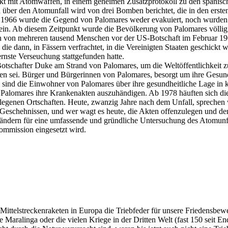
ckt mit Atomwaffen, in einem geheimen Zusatzprotokoll zu den spanisch
n über den Atomunfall wird von drei Bomben berichtet, die in den ers
r 1966 wurde die Gegend von Palomares weder evakuiert, noch wurden
ein. Ab diesem Zeitpunkt wurde die Bevölkerung von Palomares völlig v
en von mehreren tausend Menschen vor der US-Botschaft im Februar 1
dann, in Fässern verfrachtet, in die Vereinigten Staaten geschickt w
nste Verseuchung stattgefunden hatte.
tschafter Duke am Strand von Palomares, um die Weltöffentlichkeit z
en sei. Bürger und Bürgerinnen von Palomares, besorgt um ihre Gesundh
ind die Einwohner von Palomares über ihre gesundheitliche Lage in ke
 Palomares ihre Krankenakten auszuhändigen. Ab 1978 häuften sich di
genen Ortschaften. Heute, zwanzig Jahre nach dem Unfall, sprechen wi
n Geschehnissen, und wer wagt es heute, die Akten offenzulegen und 
ndern für eine umfassende und gründliche Untersuchung des Atomunfal
ommission eingesetzt wird.
n Mittelstreckenraketen in Europa die Triebfeder für unsere Friedensb
e Maralinga oder die vielen Kriege in der Dritten Welt (fast 150 seit En