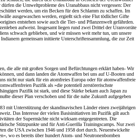
ir dürfen die Umweltprobleme des Uranabbaus nicht vergessen: Der
fgeschüttet werden, um ein Becken für den Schlamm zu schaffen. Im
wälle ausgewaschen werden, ergießt sich eine Flut tödlicher Gifte
igines entstehen sowie auch die Tier- und Pflanzenwelt gefährden.
zenleben aufweist. Insgesamt liegen rund zwei Drittel der Uranvorräte
traliens schwach geblieben, und wir müssen weit mehr tun, um unsere
ndianern gemeinsam initiierte Unterschriftensammlung, die zur Zeit
n, die alle mit großen Sorgen und Befürchtungen erklärt haben- Wir
 können, und dann landen die Atomwaffen bei uns auf U-Booten und
ns nicht nur stark für ein atomfreies Europa oder für atomwaffenfreie
waffenfreien Pazifik als »die potentiell zerstörerischste
ngigen Pazifik ist stark, und diese Stärke bekam auch Japan zu
 mußte dieser Plan verschoben und für die nahe Zukunft aufgegeben
83 mit Unterstützung der skandinavischen Länder einen zweijährigen
. Das Interesse der vielen Basisinitiativen im Pazifik gilt auch
tivitäten der Supermächte nicht wirksam entgegentreten. Die
ärische Stützpunkte und für Anti-Guerilla Trainingscamps. Nur zwei
rten die USA zwischen 1946 und 1958 dort durch. Neuentwickelte
ien«, wo es bereits über hundert Atom- und Neutronenbomben