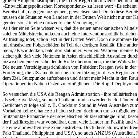
großen Hungerkatastrophen, die in der Regel durch Menschen und nicht
»Entwicklungspolitischen Korrespondenz« zu lesen war: »Es scheint so
Bereitschaft, dagegen anzugehen, gewachsen sind. Doch diese Bereitsc
müssen die Situation von Ländern in der Dritten Welt nicht nur zur 
geraten sonst in eine eurozentrische Verengung.«
Auf der einen Seite wissen wir, daß die neuen amerikanischen Mittels
solchen Mittelstreckenraketen auch eine Interventionspolitik betrieben
Aufrüstung tötet, schon jetzt in der Dritten Welt. Doch die atomare 
mit drastischen Folgeschäden ist Teil der dortigen Realität. Eine and
mehr, als wir denken, bald dort stationiert werden. Während meines 
sicher gilt, daß viele Nationen in Asien einschließlich Australien du
inzwischen eine entscheidende Rolle übernommen, die die Wahrscheinl
Die neuen Verteidigungsrichtlinien von Präsident Reagan (wie in der
Forderung, die US-amerikanische Unterstützung in dieser Region zu v
dem Ziel, Stützpunkte aufzubauen und damit mehr Macht in den Raum
Operationen im Nahen Osten zu ermöglichen. Die Rapid Deployment 
So versuchen die USA die Reagan Administration - ihre militärischen
als sehr zuverlässig, so auch Thailand, und so werden beide Länder als
Gerüchten zufolge soll z. B. Cockburn Sound in West-Australien zu
Vorhaben keine Chance zu haben schien, doch nun um so möglicher 
Stützpunkte Primärziele der sowjetischen Nuklearstrategie Sind, be
der Pazifikregion war vorstellbar, denn viele Länder im Pazifik und v
sie eine atomwaffenfreie Zone anstreben. Doch diese atomwaffenfreie
Pakt Thailand, Philippinen und USA), so auch ANZUS (Australien, N