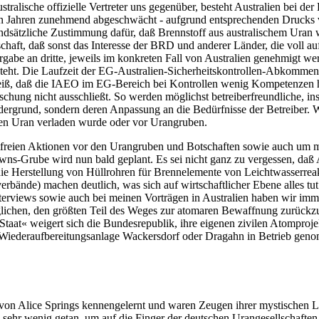
alische offizielle Vertreter uns gegenüber, besteht Australien bei der
etzten Jahren zunehmend abgeschwächt - aufgrund entsprechenden Druck
sätzliche Zustimmung dafür, daß Brennstoff aus australischem Uran wie
haft, daß sonst das Interesse der BRD und anderer Länder, die voll au
gabe an dritte, jeweils im konkreten Fall von Australien genehmigt w
besteht. Die Laufzeit der EG-Australien-Sicherheitskontrollen-Abkom
 weiß, daß die IAEO im EG-Bereich bei Kontrollen wenig Kompetenzen
orschung nicht ausschließt. So werden möglichst betreiberfreundliche,
rdergrund, sondern deren Anpassung an die Bedürfnisse der Betreiber. W
enen Uran verladen wurde oder vor Urangruben.
freien Aktionen vor den Urangruben und Botschaften sowie auch um m
ns-Grube wird nun bald geplant. Es sei nicht ganz zu vergessen, daß A
 die Herstellung von Hüllrohren für Brennelemente von Leichtwasserrea
bände) machen deutlich, was sich auf wirtschaftlicher Ebene alles tut.
terviews sowie auch bei meinen Vorträgen in Australien haben wir imm
ichen, den größten Teil des Weges zur atomaren Bewaffnung zurückzule
taat« weigert sich die Bundesrepublik, ihre eigenen zivilen Atomproje
ie Wiederaufbereitungsanlage Wackersdorf oder Dragahn in Betrieb gen
 von Alice Springs kennengelernt und waren Zeugen ihrer mystischen Le
n sehr wenig getan, um auf die Finger der deutschen Urangesellschaft