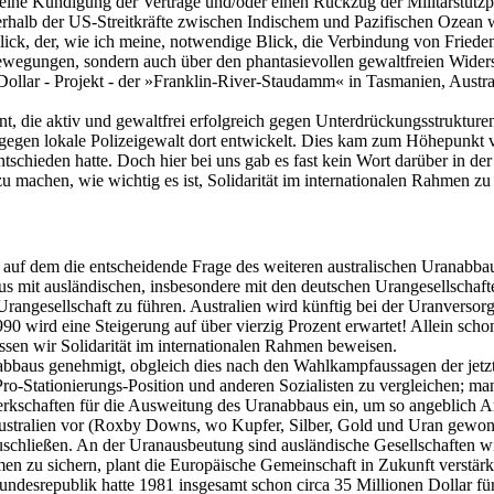
eine Kündigung der Verträge und/oder einen Rückzug der Militärstützpu
nerhalb der US-Streitkräfte zwischen Indischem und Pazifischen Ozean 
ck, der, wie ich meine, notwendige Blick, die Verbindung von Frieden
ewegungen, sondern auch über den phantasievollen gewaltfreien Wider
llar - Projekt - der »Franklin-River-Staudamm« in Tasmanien, Austra
t, die aktiv und gewaltfrei erfolgreich gegen Unterdrückungsstruktur
gen lokale Polizeigewalt dort entwickelt. Dies kam zum Höhepunkt vo
ieden hatte. Doch hier bei uns gab es fast kein Wort darüber in der Pr
u machen, wie wichtig es ist, Solidarität im internationalen Rahmen zu
et, auf dem die entscheidende Frage des weiteren australischen Uranabb
 mit ausländischen, insbesondere mit den deutschen Urangesellschaften 
rangesellschaft zu führen. Australien wird künftig bei der Uranversor
1990 wird eine Steigerung auf über vierzig Prozent erwartet! Allein sc
ssen wir Solidarität im internationalen Rahmen beweisen.
bbaus genehmigt, obgleich dies nach den Wahlkampfaussagen der jetzt r
-Stationierungs-Position und anderen Sozialisten zu vergleichen; man 
erkschaften für die Ausweitung des Uranabbaus ein, um so angeblich Arb
stralien vor (Roxby Downs, wo Kupfer, Silber, Gold und Uran gewonne
uschließen. An der Uranausbeutung sind ausländische Gesellschaften wi
n zu sichern, plant die Europäische Gemeinschaft in Zukunft verstärkt
e Bundesrepublik hatte 1981 insgesamt schon circa 35 Millionen Dollar