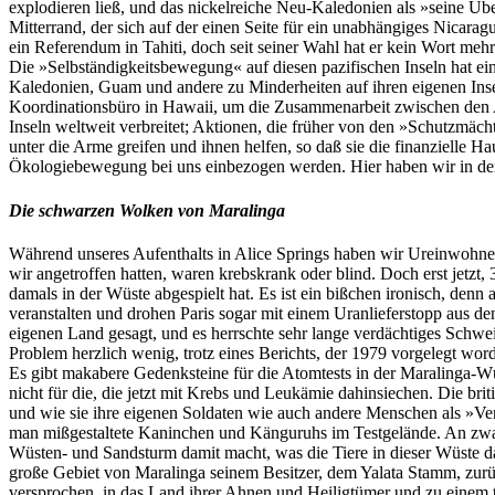
explodieren ließ, und das nickelreiche Neu-Kaledonien als »seine Üb
Mitterrand, der sich auf der einen Seite für ein unabhängiges Nicara
ein Referendum in Tahiti, doch seit seiner Wahl hat er kein Wort meh
Die »Selbständigkeitsbewegung« auf diesen pazifischen Inseln hat e
Kaledonien, Guam und andere zu Minderheiten auf ihren eigenen Inse
Koordinationsbüro in Hawaii, um die Zusammenarbeit zwischen den 
Inseln weltweit verbreitet; Aktionen, die früher von den »Schutzmä
unter die Arme greifen und ihnen helfen, so daß sie die finanzielle H
Ökologiebewegung bei uns einbezogen werden. Hier haben wir in der
Die schwarzen Wolken von Maralinga
Während unseres Aufenthalts in Alice Springs haben wir Ureinwohner 
wir angetroffen hatten, waren krebskrank oder blind. Doch erst jetzt
damals in der Wüste abgespielt hat. Es ist ein bißchen ironisch, denn
veranstalten und drohen Paris sogar mit einem Uranlieferstopp aus d
eigenen Land gesagt, und es herrschte sehr lange verdächtiges Schwei
Problem herzlich wenig, trotz eines Berichts, der 1979 vorgelegt w
Es gibt makabere Gedenksteine für die Atomtests in der Maralinga-Wü
nicht für die, die jetzt mit Krebs und Leukämie dahinsiechen. Die b
und wie sie ihre eigenen Soldaten wie auch andere Menschen als »V
man mißgestaltete Kaninchen und Känguruhs im Testgelände. An zwanz
Wüsten- und Sandsturm damit macht, was die Tiere in dieser Wüste d
große Gebiet von Maralinga seinem Besitzer, dem Yalata Stamm, zurüc
versprochen, in das Land ihrer Ahnen und Heiligtümer und zu einem 