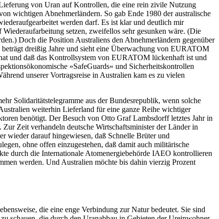
 Lieferung von Uran auf Kontrollen, die eine rein zivile Nutzung
s von wichtigen Abnehmerländern. So gab Ende 1980 der australische
deraufgearbeitet werden darf. Es ist klar und deutlich mir
f Wiederaufarbeitung setzen, zweifellos sehr gesunken wäre. (Die
erden.) Doch die Position Australiens den Abnehmerländern gegenüber
men beträgt dreißig Jahre und sieht eine Überwachung von EURATOM
 hat und daß das Kontrollsystem von EURATOM lückenhaft ist und
 inspektionsökonomische »SafeGuards« und Sicherheitskontrollen
ährend unserer Vortragsreise in Australien kam es zu vielen
ehr Solidaritätstelegramme aus der Bundesrepublik, wenn solche
ustralien weiterhin Lieferland für eine ganze Reihe wichtiger
ktoren benötigt. Der Besuch von Otto Graf Lambsdorff letztes Jahr in
 Zur Zeit verhandeln deutsche Wirtschaftsminister der Länder in
er wieder darauf hingewiesen, daß Schnelle Brüter und
gen, ohne offen einzugestehen, daß damit auch militärische
kte durch die Internationale Atomenergiebehörde IAEO kontrollieren
ommen werden. Und Australien möchte bis dahin vierzig Prozent
bensweise, die eine enge Verbindung zur Natur bedeutet. Sie sind
en zu schauen, die durch den Uranabbau in Gebieten der Ureinwohner