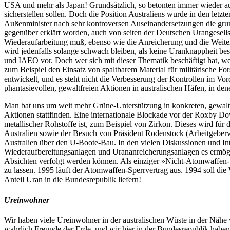
USA und mehr als Japan! Grundsätzlich, so betonten immer wieder austr
sicherstellen sollen. Doch die Position Australiens wurde in den l
Außenminister nach sehr kontroversen Auseinandersetzungen die grund
gegenüber erklärt worden, auch von seiten der Deutschen Urangesellsc
Wiederaufarbeitung muß, ebenso wie die Anreicherung und die Weiter
wird jedenfalls solange schwach bleiben, als keine Uranknappheit 
und IAEO vor. Doch wer sich mit dieser Thematik beschäftigt hat,
zum Beispiel den Einsatz von spaltbarem Material für militärische F
entwickelt, und es steht nicht die Verbesserung der Kontrollen im Vo
phantasievollen, gewaltfreien Aktionen in australischen Häfen, in d
Man bat uns um weit mehr Grüne-Unterstützung in konkreten, gewalt
Aktionen stattfinden. Eine internationale Blockade vor der Roxby Dow
metallischer Rohstoffe ist, zum Beispiel von Zirkon. Dieses wird für
Australien sowie der Besuch von Präsident Rodenstock (Arbeitgeberver
Australien über den U-Boote-Bau. In den vielen Diskussionen und In
Wiederaufbereitungsanlagen und Urananreicherungsanlagen es ermögl
Absichten verfolgt werden können. Als einziger »Nicht-Atomwaffen-S
zu lassen. 1995 läuft der Atomwaffen-Sperrvertrag aus. 1994 soll d
Anteil Uran in die Bundesrepublik liefern!
Ureinwohner
Wir haben viele Ureinwohner in der australischen Wüste in der Nähe
wahrlich Freunde der Erde, und wir hier in der Bundesrepublik habe