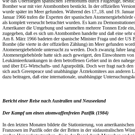
wie das Überfliegen spanischen Territoriums durch Flugzeuge, bestü
Bomber war mit vier Atombomben bestückt. In der offiziellen Versio
wurde später im Meer gefunden. Während des 17.,18. und 19. Janua
Januar 1966 trafen die Experten der spanischen Atomenergiebehörde 
als komplett verseucht betrachtet wurden. Es kam zu Demonstration
Amerikaner die Umgebung und sammelten mehrere Tonnen Erde ein, die 
zugegeben, daß es sich um Atombomben handelte und daß eine sehr er
Am 8. März 1966 badeten der spanische Minister Fraga und der US Bo
Bombe (die vierte in der offiziellen Zählung) im Meer gefunden word
Atomenergiebehörde untersucht zu werden. Doch zwanzig Jahre lang s
Atomenergiebehörde hatte sich auch geweigert, den Einwohnern von
Leukämieerkrankungen in dem betroffenen Gebiet und in den nahegele
und über EG-Wirtschafts- und Agrarpolitik. Doch wer fragt nach de
sich auch Greenpeace und unabhängige Ärztekomitees aus anderen Lä
dazu beitragen, daß eine internationale, unabhängige Untersuchungsk
Bericht einer Reise nach Australien und Neuseeland
Der Kampf um einen atomwaffenfreien Pazifik (1984)
In den letzten Monaten bildete die Stationierung, von amerikanische
Franzosen im Pazifik oder die der Briten in der südaustralischen Wüst