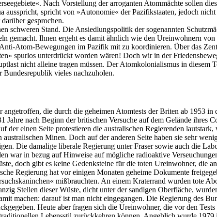
erseegebiete«. Nach Vorstellung der arroganten Atommächte sollen dies
gua ausspricht, spricht von »Autonomie« der Pazifikstaaten, jedoch nich
r darüber gesprochen.
inen schweren Stand. Die Ansiedlungspolitik der sogenannten Schutzm
ln gemacht. Ihnen ergeht es damit ähnlich wie den Ureinwohnern von 
Anti-Atom-Bewegungen im Pazifik mit zu koordinieren. Über das Zent
chten« spurlos unterdrückt worden wären! Doch wir in der Friedensbew
auptlast nicht alleine tragen müssen. Der Atomkolonialismus in diesem T
 Bundesrepublik vieles nachzuholen.
angetroffen, die durch die geheimen Atomtests der Briten ab 1953 in 
, 31 Jahre nach Beginn der britischen Versuche auf dem Gelände ihres C
 auf der einen Seite protestieren die australischen Regierenden lautsta
en australischen Minen. Doch auf der anderen Seite haben sie sehr wen
gen. Die damalige liberale Regierung unter Fraser sowie auch die Labo
orden war in bezug auf Hinweise auf mögliche radioaktive Verseuchung
ste, doch gibt es keine Gedenksteine für die toten Ureinwohner, die a
ritische Regierung hat vor einigen Monaten geheime Dokumente freigege
ersuchskaninchen« mißbrauchten. An einem Kraterrand wurden tote Abo
ig Stellen dieser Wüste, dicht unter der sandigen Oberfläche, wurden
amit machen: darauf ist man nicht eingegangen. Die Regierung des Bun
kgegeben. Heute aber fragen sich die Ureinwohner, die vor den Tests 
traditionellen Lebensstil zurückkehren können. Angeblich wurde 1979