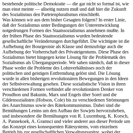
bestehende politische Demokratie — die gar nicht so formal ist, wie
man einst meinte — allseitig nutzen muß und daß hier die Zukunft
des Sozialismus den Parteienpluralismus einschließt.
Was können wir aus dem bisher Gesagten folgern? In erster Linie,
daß der Sozialismus unter Bedingungen der Unterentwicklung
notgedrungen Formen des Staatssozialismus annehmen mußte. In
der frühen Phase des Staatssozialismus wurden bedeutende
gesellschaftliche Veränderungen durchgeführt. Die wichtigste ist die
Aufhebung der Bourgeoisie als Klasse und demzufolge auch die
Aufhebung der Vorherrschaft des Privateigentums. Diese Phase des
Sozialismus bietet hingegen keine Lösung für die Problematik des
Sozialismus als Übergangsperiode. Wir sahen nämlich, daß in dieser
Phase weder die Probleme des Lohnverhältnisses noch der
politischen und geistigen Entfremdung gelöst sind. Die Lösung
wurde in allen bisherigen revolutionären Bewegungen in den Ideen
der Selbstverwaltung gesehen. Diese sozialistische Vision in ihren
verschiedenen Formen verbindet alle revolutionären Denker von
Proudhon und Bakunin, Marx und Engels über Sorel und die
Gildensozialisten (Hobson, Cole) bis zu verschiedenen Strömungen
des Anarchismus sowie des Rätekommunismus. Dabei sind die
Bemühungen Lenins um den Aufbau der Sowjets hervorzuheben,
und insbesondere die Bemühungen von R. Luxemburg, K. Korsch,
A. Pannekoek, A. Gramsci und vieler anderer aus dieser Periode um
das Konzept eines konsequenten Rätesystems, vom einzelnen
Betrieb bis zur gesellschaftlichen Verwaltungsspitze, wobei der