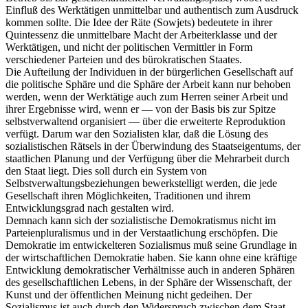
Einfluß des Werktätigen unmittelbar und authentisch zum Ausdruck
kommen sollte. Die Idee der Räte (Sowjets) bedeutete in ihrer
Quintessenz die unmittelbare Macht der Arbeiterklasse und der
Werktätigen, und nicht der politischen Vermittler in Form
verschiedener Parteien und des bürokratischen Staates.
Die Aufteilung der Individuen in der bürgerlichen Gesellschaft auf
die politische Sphäre und die Sphäre der Arbeit kann nur behoben
werden, wenn der Werktätige auch zum Herren seiner Arbeit und
ihrer Ergebnisse wird, wenn er — von der Basis bis zur Spitze
selbstverwaltend organisiert — über die erweiterte Reproduktion
verfügt. Darum war den Sozialisten klar, daß die Lösung des
sozialistischen Rätsels in der Überwindung des Staatseigentums, der
staatlichen Planung und der Verfügung über die Mehrarbeit durch
den Staat liegt. Dies soll durch ein System von
Selbstverwaltungsbeziehungen bewerkstelligt werden, die jede
Gesellschaft ihren Möglichkeiten, Traditionen und ihrem
Entwicklungsgrad nach gestalten wird.
Demnach kann sich der sozialistische Demokratismus nicht im
Parteienpluralismus und in der Verstaatlichung erschöpfen. Die
Demokratie im entwickelteren Sozialismus muß seine Grundlage in
der wirtschaftlichen Demokratie haben. Sie kann ohne eine kräftige
Entwicklung demokratischer Verhältnisse auch in anderen Sphären
des gesellschaftlichen Lebens, in der Sphäre der Wissenschaft, der
Kunst und der öffentlichen Meinung nicht gedeihen. Der
Sozialismus ist auch durch den Widerspruch zwischen dem Staat