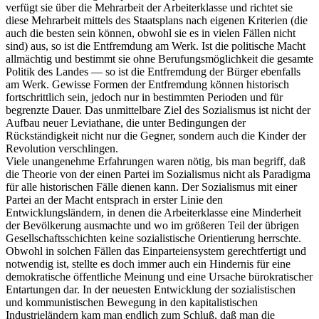
verfügt sie über die Mehrarbeit der Arbeiterklasse und richtet sie
diese Mehrarbeit mittels des Staatsplans nach eigenen Kriterien (die
auch die besten sein können, obwohl sie es in vielen Fällen nicht
sind) aus, so ist die Entfremdung am Werk. Ist die politische Macht
allmächtig und bestimmt sie ohne Berufungsmöglichkeit die gesamte
Politik des Landes — so ist die Entfremdung der Bürger ebenfalls
am Werk. Gewisse Formen der Entfremdung können historisch
fortschrittlich sein, jedoch nur in bestimmten Perioden und für
begrenzte Dauer. Das unmittelbare Ziel des Sozialismus ist nicht der
Aufbau neuer Leviathane, die unter Bedingungen der
Rückständigkeit nicht nur die Gegner, sondern auch die Kinder der
Revolution verschlingen.
Viele unangenehme Erfahrungen waren nötig, bis man begriff, daß
die Theorie von der einen Partei im Sozialismus nicht als Paradigma
für alle historischen Fälle dienen kann. Der Sozialismus mit einer
Partei an der Macht entsprach in erster Linie den
Entwicklungsländern, in denen die Arbeiterklasse eine Minderheit
der Bevölkerung ausmachte und wo im größeren Teil der übrigen
Gesellschaftsschichten keine sozialistische Orientierung herrschte.
Obwohl in solchen Fällen das Einparteiensystem gerechtfertigt und
notwendig ist, stellte es doch immer auch ein Hindernis für eine
demokratische öffentliche Meinung und eine Ursache bürokratischer
Entartungen dar. In der neuesten Entwicklung der sozialistischen
und kommunistischen Bewegung in den kapitalistischen
Industrieländern kam man endlich zum Schluß, daß man die