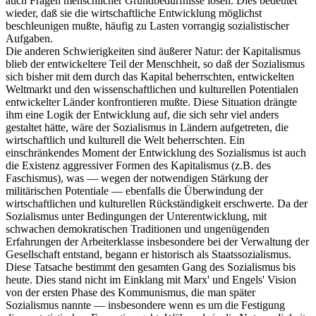
auch Fragen menschlicher Grundbedürfnisse lösen. Dies bedeutet
wieder, daß sie die wirtschaftliche Entwicklung möglichst
beschleunigen mußte, häufig zu Lasten vorrangig sozialistischer
Aufgaben.
Die anderen Schwierigkeiten sind äußerer Natur: der Kapitalismus
blieb der entwickeltere Teil der Menschheit, so daß der Sozialismus
sich bisher mit dem durch das Kapital beherrschten, entwickelten
Weltmarkt und den wissenschaftlichen und kulturellen Potentialen
entwickelter Länder konfrontieren mußte. Diese Situation drängte
ihm eine Logik der Entwicklung auf, die sich sehr viel anders
gestaltet hätte, wäre der Sozialismus in Ländern aufgetreten, die
wirtschaftlich und kulturell die Welt beherrschten. Ein
einschränkendes Moment der Entwicklung des Sozialismus ist auch
die Existenz aggressiver Formen des Kapitalismus (z.B. des
Faschismus), was — wegen der notwendigen Stärkung der
militärischen Potentiale — ebenfalls die Überwindung der
wirtschaftlichen und kulturellen Rückständigkeit erschwerte. Da der
Sozialismus unter Bedingungen der Unterentwicklung, mit
schwachen demokratischen Traditionen und ungenügenden
Erfahrungen der Arbeiterklasse insbesondere bei der Verwaltung der
Gesellschaft entstand, begann er historisch als Staatssozialismus.
Diese Tatsache bestimmt den gesamten Gang des Sozialismus bis
heute. Dies stand nicht im Einklang mit Marx' und Engels' Vision
von der ersten Phase des Kommunismus, die man später
Sozialismus nannte — insbesondere wenn es um die Festigung