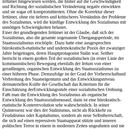
Irrtümer hingewiesen werden, die bisher auf die Geschwindigkeit
und Richtung der sozialistischen Veränderung negativ einwirkten
und sie sogar oft kompromittierten. Ohne die Korrektur dieser
Irrtümer, ohne ein tieferes und kritischeres Verständnis der Probleme
des Sozialismus, wird die künftige Entwicklung des Sozialismus mit
unnötigen Schwierigkeiten belastet.
Einer der grundlegenden Irrtümer ist der Glaube, daß sich der
Sozialismus, also die gesamte sogenannte Übergangsperiode, im
Staatssozialismus erschöpfe. Dazu hatte eine ausgesprochen
bürokratisch-etatistische und undemokratische Praxis der zwanziger
Jahre beigetragen, deren Hauptprotagonist Stalin war. Seither
herrscht in einem großen Teil der sozialistischen (in erster Linie der
kommunistischen) Bewegung ebenfalls der Irrtum von einer
geradlinigen, organischen Entwicklung des Staatssozialismus zu
einer höheren Phase. Demzufolge ist der Grad der Vorherrschaftund
Verbreitung des Staatseigentums und das Entwicklungsniveau
dermateriellen Kräfte der Gesellschaft das Kriterium für die
Einschätzung derEntwicklungsstufe einer sozialistischen Ordnung.
Faßt man die Entwicklung des Sozialismus als organische
Entwicklung des Staatssozialismusauf, dann ist eine bürokratisch-
etatistische Konterrevolution sehr wahrscheinlich. In seiner
Quintessenz war dies der Stalinismus, nicht als Rückkehr zu
Feudalismus oder Kapitalismus, sondern als neue Selbstherrschaft,
die sich auf einen repressiven Staatsapparat stützte und inneren
politischen Terror in einem in modernen Zeiten ungeahnten und nie