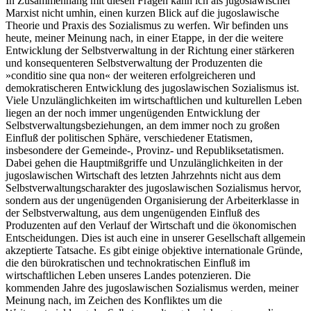
In Zusammenhang mit diesen Fragen kann ich als jugoslawischer
Marxist nicht umhin, einen kurzen Blick auf die jugoslawische
Theorie und Praxis des Sozialismus zu werfen. Wir befinden uns
heute, meiner Meinung nach, in einer Etappe, in der die weitere
Entwicklung der Selbstverwaltung in der Richtung einer stärkeren
und konsequenteren Selbstverwaltung der Produzenten die
»conditio sine qua non« der weiteren erfolgreicheren und
demokratischeren Entwicklung des jugoslawischen Sozialismus ist.
Viele Unzulänglichkeiten im wirtschaftlichen und kulturellen Leben
liegen an der noch immer ungenügenden Entwicklung der
Selbstverwaltungsbeziehungen, an dem immer noch zu großen
Einfluß der politischen Sphäre, verschiedener Etatismen,
insbesondere der Gemeinde-, Provinz- und Republiksetatismen.
Dabei gehen die Hauptmißgriffe und Unzulänglichkeiten in der
jugoslawischen Wirtschaft des letzten Jahrzehnts nicht aus dem
Selbstverwaltungscharakter des jugoslawischen Sozialismus hervor,
sondern aus der ungenügenden Organisierung der Arbeiterklasse in
der Selbstverwaltung, aus dem ungenügenden Einfluß des
Produzenten auf den Verlauf der Wirtschaft und die ökonomischen
Entscheidungen. Dies ist auch eine in unserer Gesellschaft allgemein
akzeptierte Tatsache. Es gibt einige objektive internationale Gründe,
die den bürokratischen und technokratischen Einfluß im
wirtschaftlichen Leben unseres Landes potenzieren. Die
kommenden Jahre des jugoslawischen Sozialismus werden, meiner
Meinung nach, im Zeichen des Konfliktes um die