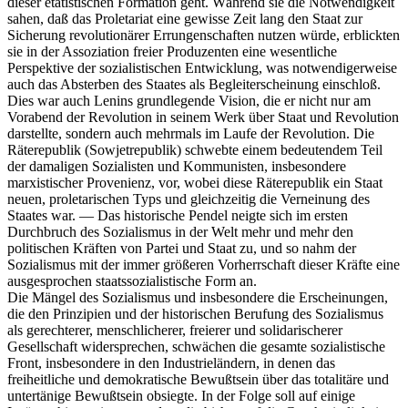
dieser etatistischen Formation geht. Während sie die Notwendigkeit
sahen, daß das Proletariat eine gewisse Zeit lang den Staat zur
Sicherung revolutionärer Errungenschaften nutzen würde, erblickten
sie in der Assoziation freier Produzenten eine wesentliche
Perspektive der sozialistischen Entwicklung, was notwendigerweise
auch das Absterben des Staates als Begleiterscheinung einschloß.
Dies war auch Lenins grundlegende Vision, die er nicht nur am
Vorabend der Revolution in seinem Werk über Staat und Revolution
darstellte, sondern auch mehrmals im Laufe der Revolution. Die
Räterepublik (Sowjetrepublik) schwebte einem bedeutendem Teil
der damaligen Sozialisten und Kommunisten, insbesondere
marxistischer Provenienz, vor, wobei diese Räterepublik ein Staat
neuen, proletarischen Typs und gleichzeitig die Verneinung des
Staates war. — Das historische Pendel neigte sich im ersten
Durchbruch des Sozialismus in der Welt mehr und mehr den
politischen Kräften von Partei und Staat zu, und so nahm der
Sozialismus mit der immer größeren Vorherrschaft dieser Kräfte eine
ausgesprochen staatssozialistische Form an.
Die Mängel des Sozialismus und insbesondere die Erscheinungen,
die den Prinzipien und der historischen Berufung des Sozialismus
als gerechterer, menschlicherer, freierer und solidarischerer
Gesellschaft widersprechen, schwächen die gesamte sozialistische
Front, insbesondere in den Industrieländern, in denen das
freiheitliche und demokratische Bewußtsein über das totalitäre und
untertänige Bewußtsein obsiegte. In der Folge soll auf einige