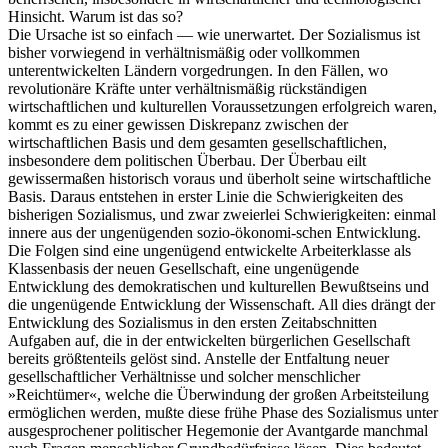
Hinsicht. Warum ist das so?
Die Ursache ist so einfach — wie unerwartet. Der Sozialismus ist
bisher vorwiegend in verhältnismäßig oder vollkommen
unterentwickelten Ländern vorgedrungen. In den Fällen, wo
revolutionäre Kräfte unter verhältnismäßig rückständigen
wirtschaftlichen und kulturellen Voraussetzungen erfolgreich waren,
kommt es zu einer gewissen Diskrepanz zwischen der
wirtschaftlichen Basis und dem gesamten gesellschaftlichen,
insbesondere dem politischen Überbau. Der Überbau eilt
gewissermaßen historisch voraus und überholt seine wirtschaftliche
Basis. Daraus entstehen in erster Linie die Schwierigkeiten des
bisherigen Sozialismus, und zwar zweierlei Schwierigkeiten: einmal
innere aus der ungenügenden sozio-ökonomi-schen Entwicklung.
Die Folgen sind eine ungenügend entwickelte Arbeiterklasse als
Klassenbasis der neuen Gesellschaft, eine ungenügende
Entwicklung des demokratischen und kulturellen Bewußtseins und
die ungenügende Entwicklung der Wissenschaft. All dies drängt der
Entwicklung des Sozialismus in den ersten Zeitabschnitten
Aufgaben auf, die in der entwickelten bürgerlichen Gesellschaft
bereits größtenteils gelöst sind. Anstelle der Entfaltung neuer
gesellschaftlicher Verhältnisse und solcher menschlicher
»Reichtümer«, welche die Überwindung der großen Arbeitsteilung
ermöglichen werden, mußte diese frühe Phase des Sozialismus unter
ausgesprochener politischer Hegemonie der Avantgarde manchmal