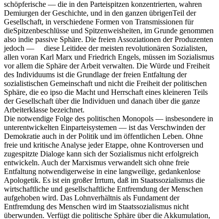
schöpferische — die in den Parteispitzen konzentrierten, wahren
Demiurgen der Geschichte, und in den ganzen übrigenTeil der
Gesellschaft, in verschiedene Formen von Transmissionen für
dieSpitzenbeschlüsse und Spitzenweisheiten, im Grunde genommen
also indie passive Sphäre. Die freien Assoziationen der Produzenten
jedoch — diese Leitidee der meisten revolutionären Sozialisten,
allen voran Karl Marx und Friedrich Engels, müssen im Sozialismus
vor allem die Sphäre der Arbeit verwalten. Die Würde und Freiheit
des Individuums ist die Grundlage der freien Entfaltung der
sozialistischen Gemeinschaft und nicht die Freiheit der politischen
Sphäre, die eo ipso die Macht und Herrschaft eines kleineren Teils
der Gesellschaft über die Individuen und danach über die ganze
Arbeiterklasse bezeichnet.
Die notwendige Folge des politischen Monopols — insbesondere in
unterentwickelten Einparteisystemen — ist das Verschwinden der
Demokratie auch in der Politik und im öffentlichen Leben. Ohne
freie und kritische Analyse jeder Etappe, ohne Kontroversen und
zugespitzte Dialoge kann sich der Sozialismus nicht erfolgreich
entwickeln. Auch der Marxismus verwandelt sich ohne freie
Entfaltung notwendigerweise in eine langweilige, gedankenlose
Apologetik. Es ist ein großer Irrtum, daß im Staatssozialismus die
wirtschaftliche und gesellschaftliche Entfremdung der Menschen
aufgehoben wird. Das Lohnverhältnis als Fundament der
Entfremdung des Menschen wird im Staatssozialismus nicht
überwunden. Verfügt die politische Sphäre über die Akkumulation,