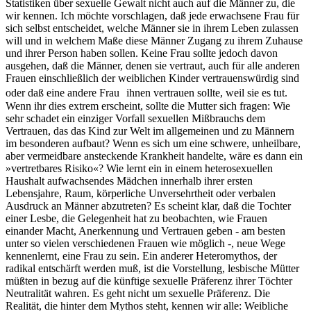
Statistiken über sexuelle Gewalt nicht auch auf die Männer zu, die
wir kennen. Ich möchte vorschlagen, daß jede erwachsene Frau für
sich selbst entscheidet, welche Männer sie in ihrem Leben zulassen
will und in welchem Maße diese Männer Zugang zu ihrem Zuhause
und ihrer Person haben sollen. Keine Frau sollte jedoch davon
ausgehen, daß die Männer, denen sie vertraut, auch für alle anderen
Frauen einschließlich der weiblichen Kinder vertrauenswürdig sind
oder daß eine andere Frau ihnen vertrauen sollte, weil sie es tut.
Wenn ihr dies extrem erscheint, sollte die Mutter sich fragen: Wie
sehr schadet ein einziger Vorfall sexuellen Mißbrauchs dem
Vertrauen, das das Kind zur Welt im allgemeinen und zu Männern
im besonderen aufbaut? Wenn es sich um eine schwere, unheilbare,
aber vermeidbare ansteckende Krankheit handelte, wäre es dann ein
»vertretbares Risiko«? Wie lernt ein in einem heterosexuellen
Haushalt aufwachsendes Mädchen innerhalb ihrer ersten
Lebensjahre, Raum, körperliche Unversehrtheit oder verbalen
Ausdruck an Männer abzutreten? Es scheint klar, daß die Tochter
einer Lesbe, die Gelegenheit hat zu beobachten, wie Frauen
einander Macht, Anerkennung und Vertrauen geben - am besten
unter so vielen verschiedenen Frauen wie möglich -, neue Wege
kennenlernt, eine Frau zu sein. Ein anderer Heteromythos, der
radikal entschärft werden muß, ist die Vorstellung, lesbische Mütter
müßten in bezug auf die künftige sexuelle Präferenz ihrer Töchter
Neutralität wahren. Es geht nicht um sexuelle Präferenz. Die
Realität, die hinter dem Mythos steht, kennen wir alle: Weibliche