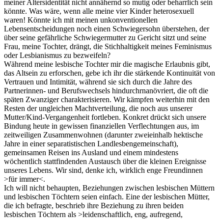
meiner Altersidentität nicht annähernd so mutig oder beharrlich sein
könnte. Was wäre, wenn alle meine vier Kinder heterosexuell
waren! Könnte ich mit meinen unkonventionellen
Lebensentscheidungen noch einen Schwiegersohn überstehen, der
über seine gefährliche Schwiegermutter zu Gericht sitzt und seine
Frau, meine Tochter, drängt, die Stichhaltigkeit meines Feminismus
oder Lesbianismus zu bezweifeln?
Während meine lesbische Tochter mir die magische Erlaubnis gibt,
das Altsein zu erforschen, gebe ich ihr die stärkende Kontinuität von
Vertrauen und Intimität, während sie sich durch die Jahre des
Partnerinnen- und Berufswechsels hindurchrnanövriert, die oft die
späten Zwanziger charakterisieren. Wir kämpfen weiterhin mit den
Resten der ungleichen Machtverteilung, die noch aus unserer
Mutter/Kind-Vergangenheit fortleben. Konkret drückt sich unsere
Bindung heute in gewissen finanziellen Verflechtungen aus, im
zeitweiligen Zusammenwohnen (darunter zweieinhalb hektische
Jahre in einer separatistischen Landlesbengemeinschaft),
gemeinsamen Reisen ins Ausland und einem mindestens
wöchentlich stattfindenden Austausch über die kleinen Ereignisse
unseres Lebens. Wir sind, denke ich, wirklich enge Freundinnen
>für immer<.
Ich will nicht behaupten, Beziehungen zwischen lesbischen Müttern
und lesbischen Töchtern seien einfach. Eine der lesbischen Mütter,
die ich befragte, beschrieb ihre Beziehung zu ihren beiden
lesbischen Töchtern als >leidenschaftlich, eng, aufregend,