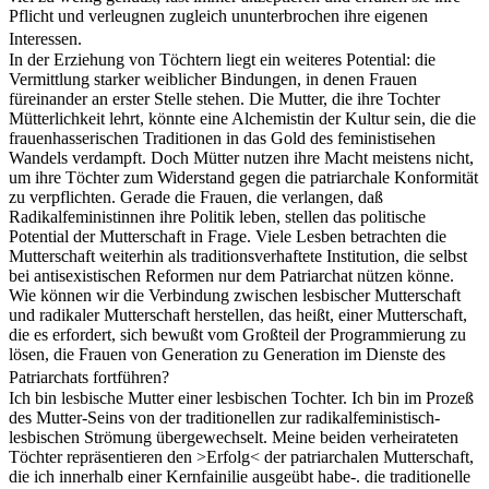
Pflicht und verleugnen zugleich ununterbrochen ihre eigenen
Interessen.
In der Erziehung von Töchtern liegt ein weiteres Potential: die
Vermittlung starker weiblicher Bindungen, in denen Frauen
füreinander an erster Stelle stehen. Die Mutter, die ihre Tochter
Mütterlichkeit lehrt, könnte eine Alchemistin der Kultur sein, die die
frauenhasserischen Traditionen in das Gold des feministisehen
Wandels verdampft. Doch Mütter nutzen ihre Macht meistens nicht,
um ihre Töchter zum Widerstand gegen die patriarchale Konformität
zu verpflichten. Gerade die Frauen, die verlangen, daß
Radikalfeministinnen ihre Politik leben, stellen das politische
Potential der Mutterschaft in Frage. Viele Lesben betrachten die
Mutterschaft weiterhin als traditionsverhaftete Institution, die selbst
bei antisexistischen Reformen nur dem Patriarchat nützen könne.
Wie können wir die Verbindung zwischen lesbischer Mutterschaft
und radikaler Mutterschaft herstellen, das heißt, einer Mutterschaft,
die es erfordert, sich bewußt vom Großteil der Programmierung zu
lösen, die Frauen von Generation zu Generation im Dienste des
Patriarchats fortführen?
Ich bin lesbische Mutter einer lesbischen Tochter. Ich bin im Prozeß
des Mutter-Seins von der traditionellen zur radikalfeministisch-
lesbischen Strömung übergewechselt. Meine beiden verheirateten
Töchter repräsentieren den >Erfolg< der patriarchalen Mutterschaft,
die ich innerhalb einer Kernfainilie ausgeübt habe-. die traditionelle