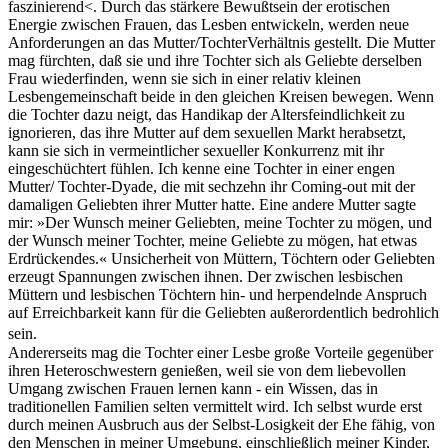
faszinierend<. Durch das stärkere Bewußtsein der erotischen
Energie zwischen Frauen, das Lesben entwickeln, werden neue
Anforderungen an das Mutter/TochterVerhältnis gestellt. Die Mutter
mag fürchten, daß sie und ihre Tochter sich als Geliebte derselben
Frau wiederfinden, wenn sie sich in einer relativ kleinen
Lesbengemeinschaft beide in den gleichen Kreisen bewegen. Wenn
die Tochter dazu neigt, das Handikap der Altersfeindlichkeit zu
ignorieren, das ihre Mutter auf dem sexuellen Markt herabsetzt,
kann sie sich in vermeintlicher sexueller Konkurrenz mit ihr
eingeschüchtert fühlen. Ich kenne eine Tochter in einer engen
Mutter/ Tochter-Dyade, die mit sechzehn ihr Coming-out mit der
damaligen Geliebten ihrer Mutter hatte. Eine andere Mutter sagte
mir: »Der Wunsch meiner Geliebten, meine Tochter zu mögen, und
der Wunsch meiner Tochter, meine Geliebte zu mögen, hat etwas
Erdrückendes.« Unsicherheit von Müttern, Töchtern oder Geliebten
erzeugt Spannungen zwischen ihnen. Der zwischen lesbischen
Müttern und lesbischen Töchtern hin- und herpendelnde Anspruch
auf Erreichbarkeit kann für die Geliebten außerordentlich bedrohlich
sein.
Andererseits mag die Tochter einer Lesbe große Vorteile gegenüber
ihren Heteroschwestern genießen, weil sie von dem liebevollen
Umgang zwischen Frauen lernen kann - ein Wissen, das in
traditionellen Familien selten vermittelt wird. Ich selbst wurde erst
durch meinen Ausbruch aus der Selbst-Losigkeit der Ehe fähig, von
den Menschen in meiner Umgebung, einschließlich meiner Kinder,