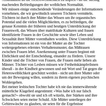
machenden Befriedigungen der weiblichen Normalität.
Wir müssen einige entscheidende Veränderungen der Informationen
vornehmen, die wir gewöhnlich unseren Töchtern vermitteln.
Töchtern ist durch ihre Mütter das Wissen um ihr orgasmisches
Potential und die vielen Möglichkeiten, es zu befriedigen, die
genaue Kenntnis der früheren und heutigen Unterdrückung der
Frauenwelt, das Wissen über matrifokale Kulturen und frauen
identifizierte Frauen in der Geschichte sowie über Leben und
Sexualität ihrer Mütter vorenthalten worden. Diese Unterdrückung
von Informationen ist ein von der Mutter an die Tochter
weitergegebenes erlerntes Verhaltensmuster, das Mißtrauen
zwischen Frauen lehrt. Anerkennung unter Frauen beginnt mit
Ehrlichkeit und der Entscheidung, einander zu fördern. Unsere
Kinder sind die Töchter von Frauen, die Frauen mehr lieben als
Männer. Töchter von Lesben müssen wie FreiheitskämpferInnen
überall - in der Kindheit gewonnen und mit Wort und Tat gegen die
Heteroweiblichkeit geschützt werden - nicht um ihrer Mutter oder
um der Bewegung willen, sondern zu ihrem eigenen psychischen
Wohlergehen.
Bei meiner lesbischen Tochter habe ich nie das immerwährende
mütterliche Klagelied angestimmt: »Was habe ich nur falsch
gemacht?« obwohl sie und ich oft witzeln, ihre Stärken und ihre
Schwächen seien meine Schuld. Alle Mütter unterliegen der
Gehirnwäsche zu glauben, sie seien für die Ergebnisse