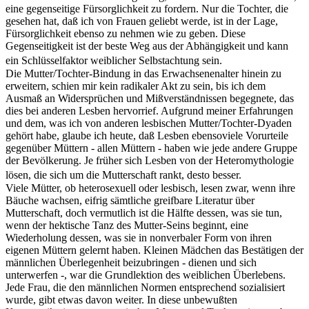
eine gegenseitige Fürsorglichkeit zu fordern. Nur die Tochter, die
gesehen hat, daß ich von Frauen geliebt werde, ist in der Lage,
Fürsorglichkeit ebenso zu nehmen wie zu geben. Diese
Gegenseitigkeit ist der beste Weg aus der Abhängigkeit und kann
ein Schlüsselfaktor weiblicher Selbstachtung sein.
Die Mutter/Tochter-Bindung in das Erwachsenenalter hinein zu
erweitern, schien mir kein radikaler Akt zu sein, bis ich dem
Ausmaß an Widersprüchen und Mißverständnissen begegnete, das
dies bei anderen Lesben hervorrief. Aufgrund meiner Erfahrungen
und dem, was ich von anderen lesbischen Mutter/Tochter-Dyaden
gehört habe, glaube ich heute, daß Lesben ebensoviele Vorurteile
gegenüber Müttern - allen Müttern - haben wie jede andere Gruppe
der Bevölkerung. Je früher sich Lesben von der Heteromythologie
lösen, die sich um die Mutterschaft rankt, desto besser.
Viele Mütter, ob heterosexuell oder lesbisch, lesen zwar, wenn ihre
Bäuche wachsen, eifrig sämtliche greifbare Literatur über
Mutterschaft, doch vermutlich ist die Hälfte dessen, was sie tun,
wenn der hektische Tanz des Mutter-Seins beginnt, eine
Wiederholung dessen, was sie in nonverbaler Form von ihren
eigenen Müttern gelernt haben. Kleinen Mädchen das Bestätigen der
männlichen Überlegenheit beizubringen - dienen und sich
unterwerfen -, war die Grundlektion des weiblichen Überlebens.
Jede Frau, die den männlichen Normen entsprechend sozialisiert
wurde, gibt etwas davon weiter. In diese unbewußten