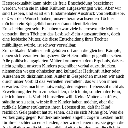
Heterosexualität kann nicht als freie Entscheidung bezeichnet
werden, wenn sie in allen Kulturen aufgezwungen wird. Aber wir
sind Lesben, und es ist ein fundamentaler Ausdruck von Selbstliebe,
daß wir den Wunsch haben, unsere heranwachsenden Töchter
möchten ein Spiegelbild unserer frauenidentifizierten
Entscheidungen sein. Es haben zwar viele heterosexuelle Mütter
versucht, ihren Töchtern das Lesbisch-Sein >auszutreiben<, doch
eine lesbische Mutter, die diese Entscheidung ihrer Tochter
mißbilligen würde, ist schwer vorstellbar.
Zur radikalen Mutterschaft gehören oft auch die gleichen Kämpfe,
denen sich verantwortungsbewußte Heteromütter gegenübersehen.
Alle politisch engagierten Mütter kommen zu dem Ergebnis, daß es
nicht genügt, unseren Kindern gegenüber verbal auszudrücken,
niemanden wegen ethnischer und kultureller Herkunft, Alter oder
Aussehen zu diskriminieren. Außer in Gesprächen müssen wir auch
durch unser Vorbild das Verhalten vermitteln, das wir von ihnen
erwarten. Das macht es notwendig, den eigenen Lebensstil nicht als
Erweiterung der Frau zu betrachten, die ich bin, sondern der Frau,
die ich ihnen als Vorbild hinstellen will. Keine Mutter schafft es,
ständig so zu sein, wie sie ihre Kinder haben möchte, aber die
radikale Mutter strukturiert ihren Lebensstil so, daß ihr Kind
reichlich Gelegenheit hat zu sehen, daß sie sich Mühe gibt. Was die
Vorbeugung gegen Kinderkrankheiten angeht, zögern Lesben nicht,
für ihre Töchter zu entscheiden, aber wir scheuen uns, sie gegen die
Assimilation an die Heteroweiblichkeit zu impfen - an die süchtig