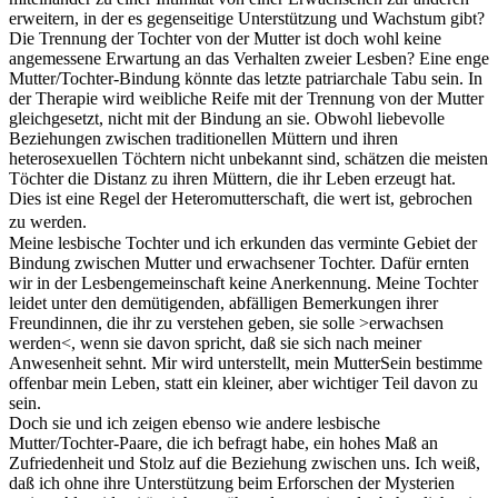
erweitern, in der es gegenseitige Unterstützung und Wachstum gibt?
Die Trennung der Tochter von der Mutter ist doch wohl keine
angemessene Erwartung an das Verhalten zweier Lesben? Eine enge
Mutter/Tochter-Bindung könnte das letzte patriarchale Tabu sein. In
der Therapie wird weibliche Reife mit der Trennung von der Mutter
gleichgesetzt, nicht mit der Bindung an sie. Obwohl liebevolle
Beziehungen zwischen traditionellen Müttern und ihren
heterosexuellen Töchtern nicht unbekannt sind, schätzen die meisten
Töchter die Distanz zu ihren Müttern, die ihr Leben erzeugt hat.
Dies ist eine Regel der Heteromutterschaft, die wert ist, gebrochen
zu werden.
Meine lesbische Tochter und ich erkunden das verminte Gebiet der
Bindung zwischen Mutter und erwachsener Tochter. Dafür ernten
wir in der Lesbengemeinschaft keine Anerkennung. Meine Tochter
leidet unter den demütigenden, abfälligen Bemerkungen ihrer
Freundinnen, die ihr zu verstehen geben, sie solle >erwachsen
werden<, wenn sie davon spricht, daß sie sich nach meiner
Anwesenheit sehnt. Mir wird unterstellt, mein MutterSein bestimme
offenbar mein Leben, statt ein kleiner, aber wichtiger Teil davon zu
sein.
Doch sie und ich zeigen ebenso wie andere lesbische
Mutter/Tochter-Paare, die ich befragt habe, ein hohes Maß an
Zufriedenheit und Stolz auf die Beziehung zwischen uns. Ich weiß,
daß ich ohne ihre Unterstützung beim Erforschen der Mysterien