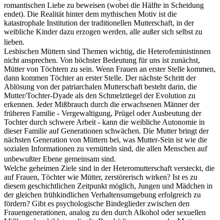
romantischen Liebe zu beweisen (wobei die Hälfte in Scheidung
endet). Die Realität hinter dem mythischen Motiv ist die
katastrophale Institution der traditionellen Mutterschaft, in der
weibliche Kinder dazu erzogen werden, alle außer sich selbst zu
lieben.
Lesbischen Müttern sind Themen wichtig, die Heterofeministinnen
nicht ansprechen. Von höchster Bedeutung für uns ist zunächst,
Mütter von Töchtern zu sein. Wenn Frauen an erster Stelle kommen,
dann kommen Töchter an erster Stelle. Der nächste Schritt der
Ablösung von der patriarchalen Mutterschaft besteht darin, die
Mutter/Tochter-Dyade als den Schmelztiegel der Evolution zu
erkennen. Jeder Mißbrauch durch die erwachsenen Männer der
früheren Familie - Vergewaltigung, Prügel oder Ausbeutung der
Tochter durch schwere Arbeit - kann die weibliche Autonomie in
dieser Familie auf Generationen schwächen. Die Mutter bringt der
nächsten Generation von Müttern bei, was Mutter-Sein ist wie die
sozialen Informationen zu vernütteln sind, die allen Menschen auf
unbewußter Ebene gemeinsam sind.
Welche geheimen Ziele sind in der Heteromutterschaft versteckt, die
auf Frauen, Töchter wie Mütter, zerstörerisch wirken? Ist es zu
diesem geschichtlichen Zeitpunkt möglich, Jungen und Mädchen in
der gleichen frühkindlichen Verhaltensumgebung erfolgreich zu
fördern? Gibt es psychologische Bindeglieder zwischen den
Frauengenerationen, analog zu den durch Alkohol oder sexuellen