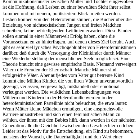
Kommunikationsmuster zwischen Mutter und Tochter eingewoben
ist die Hoffnung, daß Lesben zu einer bewußten Sicht ihrer selbst
kommen und mit neuem, politisiertem Blick urteilen werden.
Lesben können von den Heterofeministinnen, die Bücher über die
Erziehung von nichtsexistischen Jungen und freien Mädchen
schreiben, keine befriedigenden Leitlinien erwarten. Diese Kinder
sollen einmal in einer Männerwelt Erfolg haben, ohne die
Voraussetzun en zu hinterfragen, auf denen dieses Ziel beruht. Auch
gibt es sehr viel lyrisches Psychogeblubber von Heterofeministinnen
darüber, daß durch die Versorgung der Kleinkinder durch Männer
eine Wiederherstellung der menschlichen Seele möglich sei. Eine
Theorie braucht eine gewisse empirische Basis. Niemand verweigert
Vätern die Freuden der Elternschaft. Manche Männer sind
erfolgreiche Väter. Aber aufjedes vom Vater gut betreute Kind
kommt eine Million Kinder, die von ihren Vätern unverantwortlich
gezeugt, verlassen, vergewaltigt, mißhandelt oder emotional
verleugnet werden. Die wirklichen Lebensbedingungen von
Müttern und Kindern in der Heterofamilie werden in der
heterofeministischen Parteilinie nicht beleuchtet, die etwa lautet:
Wenn Mütter kleine Mädchen ermutigen, eine anspruchsvolle
Karriere anzustreben und sich einen feministischen Mann zu
wählen, der ihnen mit den Babies hilft, dann werden in der nächsten
Generation alle die Gleichheit zwischen den Geschlechtern erleben.
Leider ist das Motiv für die Entscheidung, ein Kind zu bekommen,
meistens der Wunsch, die Dauerhaftigkeit und den Wert einer