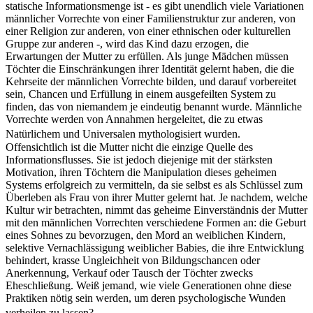
statische Informationsmenge ist - es gibt unendlich viele Variationen
männlicher Vorrechte von einer Familienstruktur zur anderen, von
einer Religion zur anderen, von einer ethnischen oder kulturellen
Gruppe zur anderen -, wird das Kind dazu erzogen, die
Erwartungen der Mutter zu erfüllen. Als junge Mädchen müssen
Töchter die Einschränkungen ihrer Identität gelernt haben, die die
Kehrseite der männlichen Vorrechte bilden, und darauf vorbereitet
sein, Chancen und Erfüllung in einem ausgefeilten System zu
finden, das von niemandem je eindeutig benannt wurde. Männliche
Vorrechte werden von Annahmen hergeleitet, die zu etwas
Natürlichem und Universalen mythologisiert wurden.
Offensichtlich ist die Mutter nicht die einzige Quelle des
Informationsflusses. Sie ist jedoch diejenige mit der stärksten
Motivation, ihren Töchtern die Manipulation dieses geheimen
Systems erfolgreich zu vermitteln, da sie selbst es als Schlüssel zum
Überleben als Frau von ihrer Mutter gelernt hat. Je nachdem, welche
Kultur wir betrachten, nimmt das geheime Einverständnis der Mutter
mit den männlichen Vorrechten verschiedene Formen an: die Geburt
eines Sohnes zu bevorzugen, den Mord an weiblichen Kindern,
selektive Vernachlässigung weiblicher Babies, die ihre Entwicklung
behindert, krasse Ungleichheit von Bildungschancen oder
Anerkennung, Verkauf oder Tausch der Töchter zwecks
Eheschließung. Weiß jemand, wie viele Generationen ohne diese
Praktiken nötig sein werden, um deren psychologische Wunden
verheilen zu lassen?