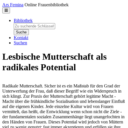
Direkt zum Inhalt
Ars Femina
Online Frauenbibliothek
Bibliothek
Zu suchende Schlüsselwörter
Kontakt
Suchen
Lesbische Mutterschaft als
radikales Potential
Radikale Mutterschaft. Sicher ist es ein Maßstab für den Grad der
Unterwerfung der Frau, daß dieser Begriff wie ein Widerspruch in
sich klingt. Zur Praxis der Mutterschaft gehört legitime Macht -
Macht über die frühkindliche Sozialisation und lebenslanger Einfluß
auf die eigenen Kinder. Jede einzelne Kultur wird von Frauen
vermittelt, das heißt, die Entwicklung wenn schon nicht die Ziele -
der fundamentalen sozialen Zusammenhänge liegt unangefochten in
den Händen von Frauen. Dieses Potential wird jedoch von Müttern
viel zu wenig genutzt; fast immer akzeptieren und erfüllen sie ihre