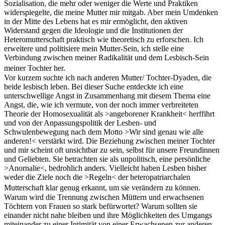
Sozialisation, die mehr oder weniger die Werte und Praktiken
widerspiegelte, die meine Mutter mir mitgab. Aber mein Umdenken
in der Mitte des Lebens hat es mir ermöglicht, den aktiven
Widerstand gegen die Ideologie und die Institutionen der
Heteromutterschaft praktisch wie theoretisch zu erforschen. Ich
erweitere und politisiere mein Mutter-Sein, ich stelle eine
Verbindung zwischen meiner Radikalität und dem Lesbisch-Sein
meiner Tochter her.
Vor kurzem suchte ich nach anderen Mutter/ Tochter-Dyaden, die
beide lesbisch leben. Bei dieser Suche entdeckte ich eine
unterschwellige Angst in Zusammenhang mit diesem Thema eine
Angst, die, wie ich vermute, von der noch immer verbreiteten
Theorie der Homosexualität als >angeborener Krankheit< herffihrt
und von der Anpassungspolitik der Lesben- und
Schwulenbewegung nach dem Motto >Wir sind genau wie alle
anderen!< verstärkt wird. Die Beziehung zwischen meiner Tochter
und mir scheint oft unsichtbar zu sein, selbst für unsere Freundinnen
und Geliebten. Sie betrachten sie als unpolitisch, eine persönliche
>Anornalie<, bedrohlich anders. Vielleicht haben Lesben bisher
weder die Ziele noch die >Regeln< der heteropatriarchalen
Mutterschaft klar genug erkannt, um sie verändern zu können.
Warum wird die Trennung zwischen Müttern und erwachsenen
Töchtern von Frauen so stark befürwortet? Warum sollten sie
einander nicht nahe bleiben und ihre Möglichkeiten des Umgangs
miteinander zu einer Intimität von einer Erwachsenen zur anderen