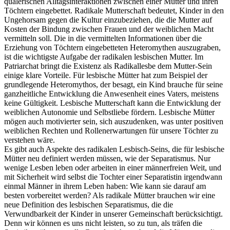
quälerischen Alltagsinteraktionen zwischen einer Mutter und ihren
Töchtern eingebettet. Radikale Mutterschaft bedeutet, Kinder in den
Ungehorsam gegen die Kultur einzubeziehen, die die Mutter auf
Kosten der Bindung zwischen Frauen und der weiblichen Macht
vermitteln soll. Die in die vermittelten Informationen über die
Erziehung von Töchtern eingebetteten Heteromythen auszugraben,
ist die wichtigste Aufgabe der radikalen lesbischen Mutter. Im
Patriarchat bringt die Existenz als Radikallesbe dem Mutter-Sein
einige klare Vorteile. Für lesbische Mütter hat zum Beispiel der
grundlegende Heteromythos, der besagt, ein Kind brauche für seine
ganzheitliche Entwicklung die Anwesenheit eines Vaters, meistens
keine Gültigkeit. Lesbische Mutterschaft kann die Entwicklung der
weiblichen Autonomie und Selbstliebe fördern. Lesbische Mütter
mögen auch motivierter sein, sich auszudenken, was unter positiven
weiblichen Rechten und Rollenerwartungen für unsere Töchter zu
verstehen wäre.
Es gibt auch Aspekte des radikalen Lesbisch-Seins, die für lesbische
Mütter neu definiert werden müssen, wie der Separatismus. Nur
wenige Lesben leben oder arbeiten in einer männerfreien Weit, und
mit Sicherheit wird selbst die Tochter einer Separatistin irgendwann
einmal Männer in ihrem Leben haben: Wie kann sie darauf am
besten vorbereitet werden? Als radikale Mütter brauchen wir eine
neue Definition des lesbischen Separatismus, die die
Verwundbarkeit der Kinder in unserer Gemeinschaft berücksichtigt.
Denn wir können es uns nicht leisten, so zu tun, als träfen die