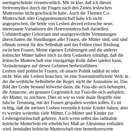
uneingeschränkt verantwortlich. Mir ist klar, daß ich diesen
Heteromythos durch die Fragen nach den Zielen lesbischen
Mutterseins nicht geschwächt habe. Auch die Themen Co-
Mutterschaft oder Gruppenmutterschaft habe ich nicht
angesprochen, die beide von Lesben derzeit erforschte neue,
interessante Variationen der Heteromutterschaft darstellen.
Unhinterfragter Gehorsam und unangezweifelte Vermutungen
überschatten die Handlungen aller Frauen, die Mütter sind, und sind
oftmals zentral für den Selbsthaß und das Fehlen einer Bindung
zwischen Frauen. Meine eigenen Erfahrungen und die anderer
lesbischer Mütter haben mich zu dem Gedanken ermutigt, daß die
lesbische Mutterschaft eine einzigartige Rolle dabei spielen kann,
Veränderungen auf diesen Gebieten herbeizuführen.
Lesben sind politische Frauen, ob unsere Politik radikal ist oder
nicht. Was alle Lesben brauchen, ist eine frauenidentifizierte Welt, in
der die weibliche Selbstliebe die Regel, nicht die Ausnahme ist. Das
Bild der Lesbe bestand teilweise darin, die Frau-die-sich-behauptet,
die Amazone, als genaues Gegenstück zur Frau-die-sich-aufopfert,
der Mutter, zu zeichnen. Dies ist wie so viele duale Begriffe eine
falsche Trennung, mit der Frauen gespalten werden sollen. Es ist
richtig, daß die meisten Lesben vermutlich keine Kinder haben, aber
es werden weiterhin viele Mütter, Co-Mütter und Kinder zur
Lesbengemeinschaft gehören. Auch wenn selbst das radikalste
lesbische MutterSein ein erhebliches Maß an Altruismus enthalten
wird, beinhaltet lesbische Mutterschaft eine bemerkenswerte