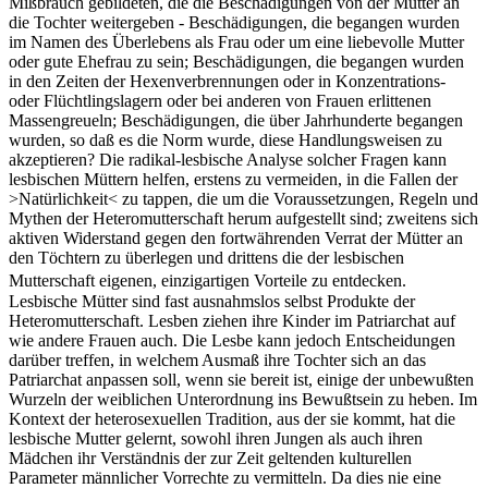
Mißbrauch gebildeten, die die Beschädigungen von der Mutter an
die Tochter weitergeben - Beschädigungen, die begangen wurden
im Namen des Überlebens als Frau oder um eine liebevolle Mutter
oder gute Ehefrau zu sein; Beschädigungen, die begangen wurden
in den Zeiten der Hexenverbrennungen oder in Konzentrations-
oder Flüchtlingslagern oder bei anderen von Frauen erlittenen
Massengreueln; Beschädigungen, die über Jahrhunderte begangen
wurden, so daß es die Norm wurde, diese Handlungsweisen zu
akzeptieren? Die radikal-lesbische Analyse solcher Fragen kann
lesbischen Müttern helfen, erstens zu vermeiden, in die Fallen der
>Natürlichkeit< zu tappen, die um die Voraussetzungen, Regeln und
Mythen der Heteromutterschaft herum aufgestellt sind; zweitens sich
aktiven Widerstand gegen den fortwährenden Verrat der Mütter an
den Töchtern zu überlegen und drittens die der lesbischen
Mutterschaft eigenen, einzigartigen Vorteile zu entdecken.
Lesbische Mütter sind fast ausnahmslos selbst Produkte der
Heteromutterschaft. Lesben ziehen ihre Kinder im Patriarchat auf
wie andere Frauen auch. Die Lesbe kann jedoch Entscheidungen
darüber treffen, in welchem Ausmaß ihre Tochter sich an das
Patriarchat anpassen soll, wenn sie bereit ist, einige der unbewußten
Wurzeln der weiblichen Unterordnung ins Bewußtsein zu heben. Im
Kontext der heterosexuellen Tradition, aus der sie kommt, hat die
lesbische Mutter gelernt, sowohl ihren Jungen als auch ihren
Mädchen ihr Verständnis der zur Zeit geltenden kulturellen
Parameter männlicher Vorrechte zu vermitteln. Da dies nie eine