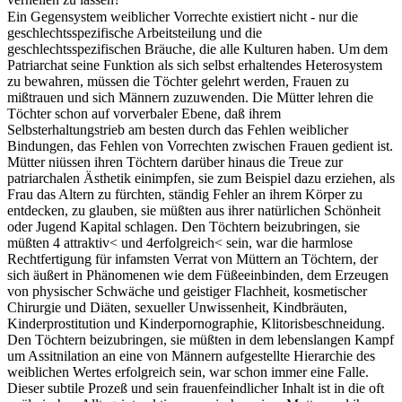
Ein Gegensystem weiblicher Vorrechte existiert nicht - nur die
geschlechtsspezifische Arbeitsteilung und die
geschlechtsspezifischen Bräuche, die alle Kulturen haben. Um dem
Patriarchat seine Funktion als sich selbst erhaltendes Heterosystem
zu bewahren, müssen die Töchter gelehrt werden, Frauen zu
mißtrauen und sich Männern zuzuwenden. Die Mütter lehren die
Töchter schon auf vorverbaler Ebene, daß ihrem
Selbsterhaltungstrieb am besten durch das Fehlen weiblicher
Bindungen, das Fehlen von Vorrechten zwischen Frauen gedient ist.
Mütter niüssen ihren Töchtern darüber hinaus die Treue zur
patriarchalen Ästhetik einimpfen, sie zum Beispiel dazu erziehen, als
Frau das Altern zu fürchten, ständig Fehler an ihrem Körper zu
entdecken, zu glauben, sie müßten aus ihrer natürlichen Schönheit
oder Jugend Kapital schlagen. Den Töchtern beizubringen, sie
müßten 4 attraktiv< und 4erfolgreich< sein, war die harmlose
Rechtfertigung für infamsten Verrat von Müttern an Töchtern, der
sich äußert in Phänomenen wie dem Füßeeinbinden, dem Erzeugen
von physischer Schwäche und geistiger Flachheit, kosmetischer
Chirurgie und Diäten, sexueller Unwissenheit, Kindbräuten,
Kinderprostitution und Kinderpornographie, Klitorisbeschneidung.
Den Töchtern beizubringen, sie müßten in dem lebenslangen Kampf
um Assitnilation an eine von Männern aufgestellte Hierarchie des
weiblichen Wertes erfolgreich sein, war schon immer eine Falle.
Dieser subtile Prozeß und sein frauenfeindlicher Inhalt ist in die oft