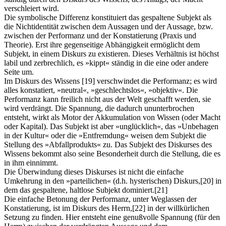
verschleiert wird.
Die symbolische Differenz konstituiert das gespaltene Subjekt als
die Nichtidentität zwischen dem Aussagen und der Aussage, bzw.
zwischen der Performanz und der Konstatierung (Praxis und
Theorie). Erst ihre gegenseitige Abhängigkeit ermöglicht dem
Subjekt, in einem Diskurs zu existieren. Dieses Verhältnis ist höchst
labil und zerbrechlich, es »kippt« ständig in die eine oder andere
Seite um.
Im Diskurs des Wissens
[19]
verschwindet die Performanz; es wird
alles konstatiert, »neutral«, »geschlechtslos«, »objektiv«. Die
Performanz kann freilich nicht aus der Welt geschafft werden, sie
wird verdrängt. Die Spannung, die dadurch ununterbrochen
entsteht, wirkt als Motor der Akkumulation von Wissen (oder Macht
oder Kapital). Das Subjekt ist aber »unglücklich«, das »Unbehagen
in der Kultur« oder die »Entfremdung« weisen dem Subjekt die
Stellung des »Abfallprodukts« zu. Das Subjekt des Diskurses des
Wissens bekommt also seine Besonderheit durch die Stellung, die es
in ihm einnimmt.
Die Überwindung dieses Diskurses ist nicht die einfache
Umkehrung in den »parteilichen« (d.h. hysterischen) Diskurs,
[20]
in
dem das gespaltene, haltlose Subjekt dominiert.
[21]
Die einfache Betonung der Performanz, unter Weglassen der
Konstatierung, ist im Diskurs des Herrn,
[22]
in der willkürlichen
Setzung zu finden. Hier entsteht eine genußvolle Spannung (für den