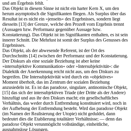
und am Ergebnis fehlt.
Das Objekt in diesem Sinne ist nicht ein harter Kern X, um den
herum asymptotisch die Signifikanten fliegen. Als Surplus über das
Resultat ist es nicht ein »jenseits« des Ergebnisses, sondern liegt
diesseits
[13]
der Grenze, welche den Prozeß vom Ergebnis trennt
(Aussagen bzw. Performanz gegenüber Aussage bzw.
Konstatierung). Das Objekt ist im Signifikanten enthalten, es ist sein
innerer Schnitt. Die Mehrlust ist somit der Surplus des Genusses des
Ergebnisses.
Das Objekt, als der abwesende Referent, ist der Ort des
Durchschnitts
[14]
zwischen der Performanz und der Konstatierung.
Der Diskurs als eine soziale Beziehung ist aber keine
»intersubjektive Kommunikation« oder »Intersubjektivität«: die
Dialektik der Anerkennung reicht nicht aus, um den Diskurs zu
begreifen. Die Intersubjektivität wird durch ein »objektives«
Moment überholt, das im Zentrum der sozialen Beziehung
anzusiedeln ist. Es ist das paradoxe, singulare, antinomische Objekt,
[15]
das sich der intersubjektiven Triade (der Dritte als der Andere)
hinzufügt und aus ihr den Diskurs macht; ein gesellschaftliches
Verhältnis, das weder durch Entfremdung konstituiert wird, noch in
der Aufhebung der Entfremdung besteht. Wird das paradoxe Objekt
(im Namen der Realisierung der Utopie) nicht geduldet, dann
bedeutet dies die Etablierung totalitärer Verhältnisse; — denn das
paradoxe Objekt verunmöglicht vollständige, einheitliche,
ausnahmslose Lösungen.