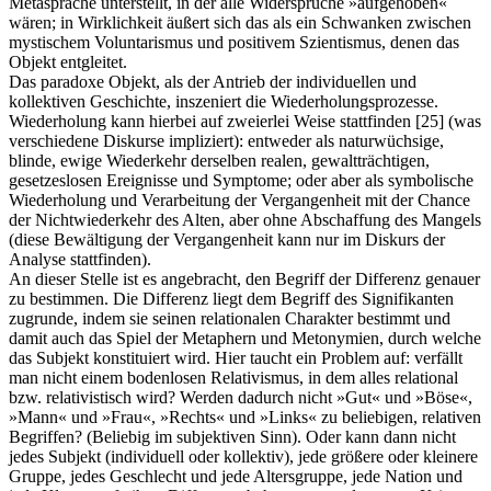
Metasprache unterstellt, in der alle Widersprüche »aufgehoben«
wären; in Wirklichkeit äußert sich das als ein Schwanken zwischen
mystischem Voluntarismus und positivem Szientismus, denen das
Objekt entgleitet.
Das paradoxe Objekt, als der Antrieb der individuellen und
kollektiven Geschichte, inszeniert die Wiederholungsprozesse.
Wiederholung kann hierbei auf zweierlei Weise stattfinden
[25]
(was
verschiedene Diskurse impliziert): entweder als naturwüchsige,
blinde, ewige Wiederkehr derselben realen, gewaltträchtigen,
gesetzeslosen Ereignisse und Symptome; oder aber als symbolische
Wiederholung und Verarbeitung der Vergangenheit mit der Chance
der Nichtwiederkehr des Alten, aber ohne Abschaffung des Mangels
(diese Bewältigung der Vergangenheit kann nur im Diskurs der
Analyse stattfinden).
An dieser Stelle ist es angebracht, den Begriff der Differenz genauer
zu bestimmen. Die Differenz liegt dem Begriff des Signifikanten
zugrunde, indem sie seinen relationalen Charakter bestimmt und
damit auch das Spiel der Metaphern und Metonymien, durch welche
das Subjekt konstituiert wird. Hier taucht ein Problem auf: verfällt
man nicht einem bodenlosen Relativismus, in dem alles relational
bzw. relativistisch wird? Werden dadurch nicht »Gut« und »Böse«,
»Mann« und »Frau«, »Rechts« und »Links« zu beliebigen, relativen
Begriffen? (Beliebig im subjektiven Sinn). Oder kann dann nicht
jedes Subjekt (individuell oder kollektiv), jede größere oder kleinere
Gruppe, jedes Geschlecht und jede Altersgruppe, jede Nation und