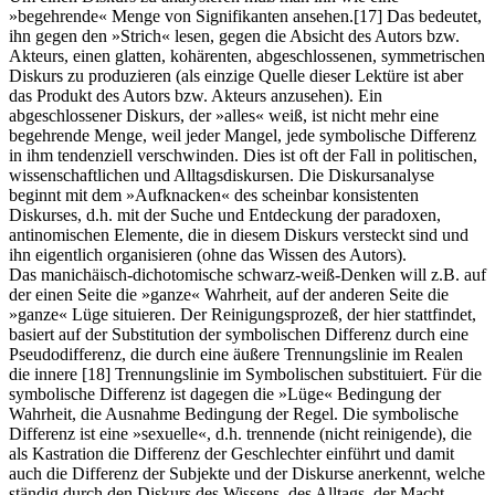
»begehrende« Menge von Signifikanten ansehen.
[17]
Das bedeutet,
ihn gegen den »Strich« lesen, gegen die Absicht des Autors bzw.
Akteurs, einen glatten, kohärenten, abgeschlossenen, symmetrischen
Diskurs zu produzieren (als einzige Quelle dieser Lektüre ist aber
das Produkt des Autors bzw. Akteurs anzusehen). Ein
abgeschlossener Diskurs, der »alles« weiß, ist nicht mehr eine
begehrende Menge, weil jeder Mangel, jede symbolische Differenz
in ihm tendenziell verschwinden. Dies ist oft der Fall in politischen,
wissenschaftlichen und Alltagsdiskursen. Die Diskursanalyse
beginnt mit dem »Aufknacken« des scheinbar konsistenten
Diskurses, d.h. mit der Suche und Entdeckung der paradoxen,
antinomischen Elemente, die in diesem Diskurs versteckt sind und
ihn eigentlich organisieren (ohne das Wissen des Autors).
Das manichäisch-dichotomische schwarz-weiß-Denken will z.B. auf
der einen Seite die »ganze« Wahrheit, auf der anderen Seite die
»ganze« Lüge situieren. Der Reinigungsprozeß, der hier stattfindet,
basiert auf der Substitution der symbolischen Differenz durch eine
Pseudodifferenz, die durch eine äußere Trennungslinie im Realen
die innere
[18]
Trennungslinie im Symbolischen substituiert. Für die
symbolische Differenz ist dagegen die »Lüge« Bedingung der
Wahrheit, die Ausnahme Bedingung der Regel. Die symbolische
Differenz ist eine »sexuelle«, d.h. trennende (nicht reinigende), die
als Kastration die Differenz der Geschlechter einführt und damit
auch die Differenz der Subjekte und der Diskurse anerkennt, welche
ständig durch den Diskurs des Wissens, des Alltags, der Macht