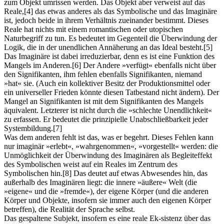
zum Objekt umrissen werden. Das Objekt aber verweist auf das
Reale,
[4]
das etwas anderes als das Symbolische und das Imaginäre
ist, jedoch beide in ihrem Verhältnis zueinander bestimmt. Dieses
Reale hat nichts mit einem romantischen oder utopischen
Naturbegriff zu tun. Es bedeutet im Gegenteil die Überwindung der
Logik, die in der unendlichen Annäherung an das Ideal besteht.
[5]
Das Imaginäre ist dabei irreduzierbar, denn es ist eine Funktion des
Mangels im Anderen.
[6]
Der Andere »verfügt« ebenfalls nicht über
den Signifikanten, ihm fehlen ebenfalls Signifikanten, niemand
»hat« sie. (Auch ein kollektiver Besitz der Produktionsmittel oder
ein universeller Frieden könnte diesen Tatbestand nicht ändern). Der
Mangel an Signifikanten ist mit dem Signifikanten des Mangels
äquivalent. Letzterer ist nicht durch die »schlechte Unendlichkeit«
zu erfassen. Er bedeutet die prinzipielle Unabschließbarkeit jeder
Systembildung.
[7]
Was dem anderen fehlt ist das, was er begehrt. Dieses Fehlen kann
nur imaginär »erlebt«, »wahrgenommen«, »vorgestellt« werden: die
Unmöglichkeit der Überwindung des Imaginären als Begleiteffekt
des Symbolischen weist auf ein Reales im Zentrum des
Symbolischen hin.
[8]
Das deutet auf etwas Abwesendes hin, das
außerhalb des Imaginären liegt: die innere »äußere« Welt (die
»eigene« und die »fremde«), der eigene Körper (und die anderen
Körper und Objekte, insofern sie immer auch den eigenen Körper
betreffen), die Realität der Sprache selbst.
Das gespaltene Subjekt, insofern es eine reale Ek-sistenz über das