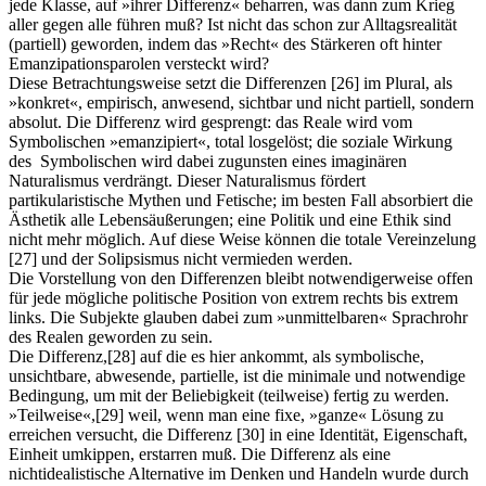
jede Klasse, auf »ihrer Differenz« beharren, was dann zum Krieg
aller gegen alle führen muß? Ist nicht das schon zur Alltagsrealität
(partiell) geworden, indem das »Recht« des Stärkeren oft hinter
Emanzipationsparolen versteckt wird?
Diese Betrachtungsweise setzt die Differenzen
[26]
im Plural, als
»konkret«, empirisch, anwesend, sichtbar und nicht partiell, sondern
absolut. Die Differenz wird gesprengt: das Reale wird vom
Symbolischen »emanzipiert«, total losgelöst; die soziale Wirkung
des Symbolischen wird dabei zugunsten eines imaginären
Naturalismus verdrängt. Dieser Naturalismus fördert
partikularistische Mythen und Fetische; im besten Fall absorbiert die
Ästhetik alle Lebensäußerungen; eine Politik und eine Ethik sind
nicht mehr möglich. Auf diese Weise können die totale Vereinzelung
[27]
und der Solipsismus nicht vermieden werden.
Die Vorstellung von den Differenzen bleibt notwendigerweise offen
für jede mögliche politische Position von extrem rechts bis extrem
links. Die Subjekte glauben dabei zum »unmittelbaren« Sprachrohr
des Realen geworden zu sein.
Die Differenz,
[28]
auf die es hier ankommt, als symbolische,
unsichtbare, abwesende, partielle, ist die minimale und notwendige
Bedingung, um mit der Beliebigkeit (teilweise) fertig zu werden.
»Teilweise«,
[29]
weil, wenn man eine fixe, »ganze« Lösung zu
erreichen versucht, die Differenz
[30]
in eine Identität, Eigenschaft,
Einheit umkippen, erstarren muß. Die Differenz als eine
nichtidealistische Alternative im Denken und Handeln wurde durch