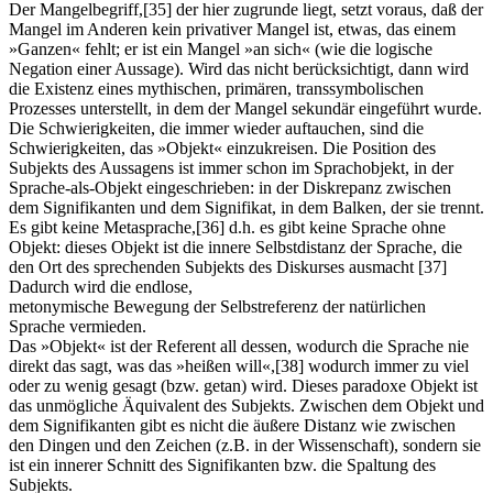
Der Mangelbegriff,
[35]
der hier zugrunde liegt, setzt voraus, daß der
Mangel im Anderen kein privativer Mangel ist, etwas, das einem
»Ganzen« fehlt; er ist ein Mangel »an sich« (wie die logische
Negation einer Aussage). Wird das nicht berücksichtigt, dann wird
die Existenz eines mythischen, primären, transsymbolischen
Prozesses unterstellt, in dem der Mangel sekundär eingeführt wurde.
Die Schwierigkeiten, die immer wieder auftauchen, sind die
Schwierigkeiten, das »Objekt« einzukreisen. Die Position des
Subjekts des Aussagens ist immer schon im Sprachobjekt, in der
Sprache-als-Objekt eingeschrieben: in der Diskrepanz zwischen
dem Signifikanten und dem Signifikat, in dem Balken, der sie trennt.
Es gibt keine Metasprache,
[36]
d.h. es gibt keine Sprache ohne
Objekt: dieses Objekt ist die innere Selbstdistanz der Sprache, die
den Ort des sprechenden Subjekts des Diskurses ausmacht
[37]
Dadurch wird die endlose,
metonymische Bewegung der Selbstreferenz der natürlichen
Sprache vermieden.
Das »Objekt« ist der Referent all dessen, wodurch die Sprache nie
direkt das sagt, was das »heißen will«,
[38]
wodurch immer zu viel
oder zu wenig gesagt (bzw. getan) wird. Dieses paradoxe Objekt ist
das unmögliche Äquivalent des Subjekts. Zwischen dem Objekt und
dem Signifikanten gibt es nicht die äußere Distanz wie zwischen
den Dingen und den Zeichen (z.B. in der Wissenschaft), sondern sie
ist ein innerer Schnitt des Signifikanten bzw. die Spaltung des
Subjekts.