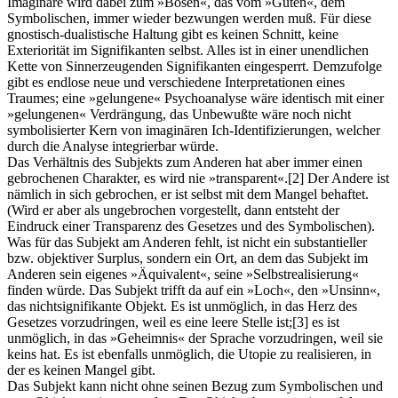
Imaginäre wird dabei zum »Bösen«, das vom »Guten«, dem
Symbolischen, immer wieder bezwungen werden muß. Für diese
gnostisch-dualistische Haltung gibt es keinen Schnitt, keine
Exteriorität im Signifikanten selbst. Alles ist in einer unendlichen
Kette von Sinnerzeugenden Signifikanten eingesperrt. Demzufolge
gibt es endlose neue und verschiedene Interpretationen eines
Traumes; eine »gelungene« Psychoanalyse wäre identisch mit einer
»gelungenen« Verdrängung, das Unbewußte wäre noch nicht
symbolisierter Kern von imaginären Ich-Identifizierungen, welcher
durch die Analyse integrierbar würde.
Das Verhältnis des Subjekts zum Anderen hat aber immer einen
gebrochenen Charakter, es wird nie »transparent«.
[2]
Der Andere ist
nämlich in sich gebrochen, er ist selbst mit dem Mangel behaftet.
(Wird er aber als ungebrochen vorgestellt, dann entsteht der
Eindruck einer Transparenz des Gesetzes und des Symbolischen).
Was für das Subjekt am Anderen fehlt, ist nicht ein substantieller
bzw. objektiver Surplus, sondern ein Ort, an dem das Subjekt im
Anderen sein eigenes »Äquivalent«, seine »Selbstrealisierung«
finden würde. Das Subjekt trifft da auf ein »Loch«, den »Unsinn«,
das nichtsignifikante Objekt. Es ist unmöglich, in das Herz des
Gesetzes vorzudringen, weil es eine leere Stelle ist;
[3]
es ist
unmöglich, in das »Geheimnis« der Sprache vorzudringen, weil sie
keins hat. Es ist ebenfalls unmöglich, die Utopie zu realisieren, in
der es keinen Mangel gibt.
Das Subjekt kann nicht ohne seinen Bezug zum Symbolischen und