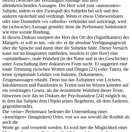
Herrn) zwischen der verdrängten Aussage und dem
alleinherrschenden Aussagen. Der Herr wird zum »autonomen«
Subjekt, indem er den Zwiespalt des Subjekts bei sich und den
anderen niederhält und verdrängt. Wenn er etwas Unbeweisbares
oder eine Dummheit »ex cathedra« verkündet und aufzwingt, wird
die (schwache) Aussage gestärkt; denn die Performanz funktioniert
wie eine soziale Bindung.
In diesem Diskurs usurpiert der Herr den Ort des (Signifikanten) des
Mangels: er will so tun, »als ob« er die absolute Verfügungsgewalt
über die Sprache und damit über die Subjekte hätte. Dieser Versuch
kann nur im Imaginären stattfinden, insofern er (der Herr) eine
»unmittelbare«, reale Wahrheit (in der Natur und in der Geschichte)
unter Ausschaltung ihrer diskursiven Form sucht. Er suggeriert eine
totale Trennung zwischen Worten und Dingen
[23]
(oder Taten), die
keine symptomale Lektüre von Indizien, Dokumenten,
Zeugenaussagen erlaubt. Denn nur das Aufspüren von Löchern,
Inkohärenzen und Paradoxien in Texten und im Wissen könnten auf
ein verdrängtes Gesetz, als die dezentrierte Wahrheit dieser Texte,
hinweisen (wie das im Diskurs der Psychoanalyse
[24]
möglich ist,
in dem das Subjekt dem Objekt seines Begehrens, als dem Anderen,
gegenübersteht).
Die »reine« Performanz bedeutet die Unterstellung eines
»jenseitigen« (imaginären) Ortes, von wo aus sowohl die Realität als
auch die
Worte ge- und verurteilt werden. Es wird hier die Möglichkeit einer