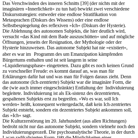
Das Verschwinden des inneren Schnitts
[39]
(der nichts mit der
imaginären »Innerlichkeit« zu tun hat) bewirkt zwei verschiedene
Diskursstrategien: entweder eine endlose Stratifikation von
Metasprachen (Diskurs des Wissens) oder eine endlose
Selbstbespiegelung des reflexiven »Ich« (Diskurs der Hysterie).
Die Ablehnung des autonomen Subjekts, die hier deutlich wird,
versucht »das Kind mit dem Bade auszuschütten« und auf mögliche
Öffnungen, jenseits der Resignation, der Mythologie oder der
Hysterie hinzuweisen. Das autonome Subjekt hat nie »existiert«,
aber es war im Programm des um Emanzipation kämpfenden
Bürgertums enthalten und ist seit langem in seine
»Liquidierungsphase« eingetreten. Dazu gibt es noch keinen Grund
zu vorschneller Freude: es kommt darauf an, was man für
Erklärungen dafür hat und was man für Folgen daraus zieht. Denn
das autonome (Ich-zentrierte) Subjekt war die imaginäre Form, die
die (wie auch immer eingeschränkte) Entfaltung der Individuierung
begleitete. Individuierung ist als Ek-sistenz des dezentrierten,
gespaltenen Subjekts erst zu begreifen. »Wo es war, soll Ich
werden« heißt, konsequent weitergedacht, daß kein Ich-zentriertes
Subjekt entsteht, sondern ein dezentriertes Subjekt ankommen soll,
das »Ich« sagt.
Die Kulturzerstörung im 20. Jahrhundert (aus allen Richtungen)
bedroht nicht nur das autonome Subjekt, sondern vielmehr noch den
Individuierungsprozeß. Die psychoanalytische Theorie, in der durch
Lacan radikalisierten Form, läßt die Möglichkeiten einer