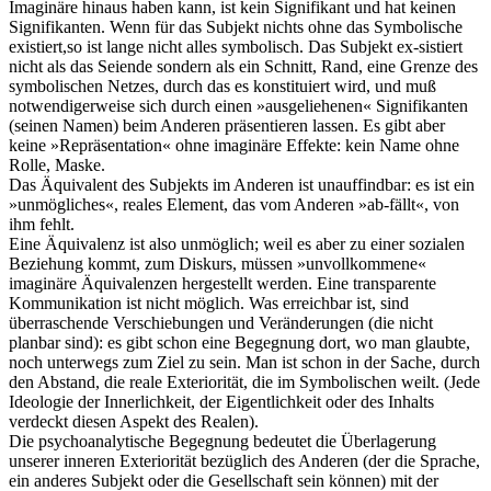
Imaginäre hinaus haben kann, ist kein Signifikant und hat keinen
Signifikanten. Wenn für das Subjekt nichts ohne das Symbolische
existiert,so ist lange nicht alles symbolisch. Das Subjekt ex-sistiert
nicht als das Seiende sondern als ein Schnitt, Rand, eine Grenze des
symbolischen Netzes, durch das es konstituiert wird, und muß
notwendigerweise sich durch einen »ausgeliehenen« Signifikanten
(seinen Namen) beim Anderen präsentieren lassen. Es gibt aber
keine »Repräsentation« ohne imaginäre Effekte: kein Name ohne
Rolle, Maske.
Das Äquivalent des Subjekts im Anderen ist unauffindbar: es ist ein
»unmögliches«, reales Element, das vom Anderen »ab-fällt«, von
ihm fehlt.
Eine Äquivalenz ist also unmöglich; weil es aber zu einer sozialen
Beziehung kommt, zum Diskurs, müssen »unvollkommene«
imaginäre Äquivalenzen hergestellt werden. Eine transparente
Kommunikation ist nicht möglich. Was erreichbar ist, sind
überraschende Verschiebungen und Veränderungen (die nicht
planbar sind): es gibt schon eine Begegnung dort, wo man glaubte,
noch unterwegs zum Ziel zu sein. Man ist schon in der Sache, durch
den Abstand, die reale Exteriorität, die im Symbolischen weilt. (Jede
Ideologie der Innerlichkeit, der Eigentlichkeit oder des Inhalts
verdeckt diesen Aspekt des Realen).
Die psychoanalytische Begegnung bedeutet die Überlagerung
unserer inneren Exteriorität bezüglich des Anderen (der die Sprache,
ein anderes Subjekt oder die Gesellschaft sein können) mit der