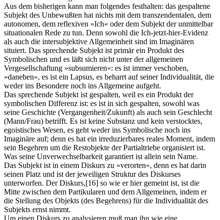
Aus dem bisherigen kann man folgendes festhalten: das gespaltene
Subjekt des Unbewußten hat nichts mit dem transzendentalen, dem
autonomen, dem reflexiven »Ich« oder dem Subjekt der unmittelbar
situationalen Rede zu tun. Denn sowohl die Ich-jetzt-hier-Evidenz
als auch die intersubjektive Allgemeinheit sind im Imaginären
situiert. Das sprechende Subjekt ist primär ein Produkt des
Symbolischen und es läßt sich nicht unter der allgemeinen
Vergesellschaftung »subsumieren«: es ist immer veschoben,
»daneben«, es ist ein Lapsus, es beharrt auf seiner Individualität, die
weder ins Besondere noch ins Allgemeine aufgeht.
Das sprechende Subjekt ist gespalten, weil es ein Produkt der
symbolischen Differenz ist: es ist in sich gespalten, sowohl was
seine Geschichte (Vergangenheit/Zukunft) als auch sein Geschlecht
(Mann/Frau) betrifft. Es ist keine Substanz und kein verstocktes,
egoistisches Wesen, es geht weder ins Symbolische noch ins
Imaginäre auf; denn es hat ein irreduzierbares reales Moment, indem
sein Begehren um die Restobjekte der Partialtriebe organisiert ist.
Was seine Unverwechselbarkeit garantiert ist allein sein Name.
Das Subjekt ist in einem Diskurs zu »verorten«, denn es hat darin
seinen Platz und ist der jeweiligen Struktur des Diskurses
unterworfen. Der Diskurs,
[16]
so wie er hier gemeint ist, ist die
Mitte zwischen dem Partikularen und dem Allgemeinen, indem er
die Stellung des Objekts (des Begehrens) für die Individualität des
Subjekts ernst nimmt.
Um einen Diskurs zu analysieren muß man ihn wie eine