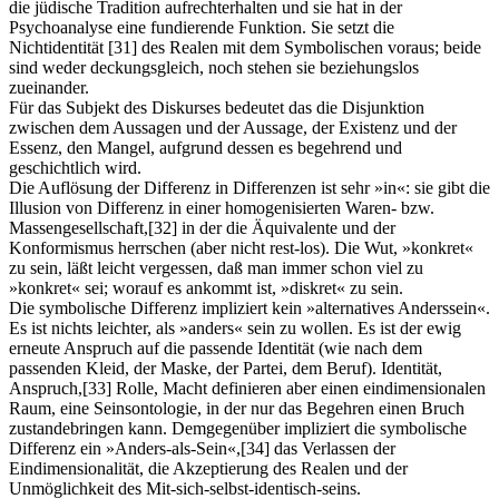
die jüdische Tradition aufrechterhalten und sie hat in der
Psychoanalyse eine fundierende Funktion. Sie setzt die
Nichtidentität
[31]
des Realen mit dem Symbolischen voraus; beide
sind weder deckungsgleich, noch stehen sie beziehungslos
zueinander.
Für das Subjekt des Diskurses bedeutet das die Disjunktion
zwischen dem Aussagen und der Aussage, der Existenz und der
Essenz, den Mangel, aufgrund dessen es begehrend und
geschichtlich wird.
Die Auflösung der Differenz in Differenzen ist sehr »in«: sie gibt die
Illusion von Differenz in einer homogenisierten Waren- bzw.
Massengesellschaft,
[32]
in der die Äquivalente und der
Konformismus herrschen (aber nicht rest-los). Die Wut, »konkret«
zu sein, läßt leicht vergessen, daß man immer schon viel zu
»konkret« sei; worauf es ankommt ist, »diskret« zu sein.
Die symbolische Differenz impliziert kein »alternatives Anderssein«.
Es ist nichts leichter, als »anders« sein zu wollen. Es ist der ewig
erneute Anspruch auf die passende Identität (wie nach dem
passenden Kleid, der Maske, der Partei, dem Beruf). Identität,
Anspruch,
[33]
Rolle, Macht definieren aber einen eindimensionalen
Raum, eine Seinsontologie, in der nur das Begehren einen Bruch
zustandebringen kann. Demgegenüber impliziert die symbolische
Differenz ein »Anders-als-Sein«,
[34]
das Verlassen der
Eindimensionalität, die Akzeptierung des Realen und der
Unmöglichkeit des Mit-sich-selbst-identisch-seins.