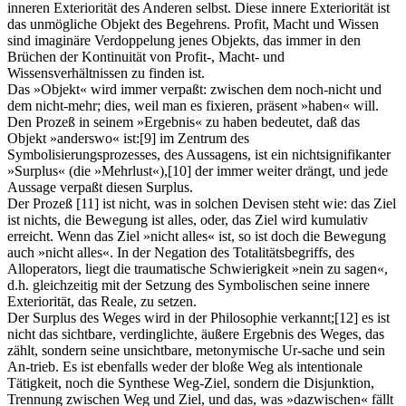
inneren Exteriorität des Anderen selbst. Diese innere Exteriorität ist
das unmögliche Objekt des Begehrens. Profit, Macht und Wissen
sind imaginäre Verdoppelung jenes Objekts, das immer in den
Brüchen der Kontinuität von Profit-, Macht- und
Wissensverhältnissen zu finden ist.
Das »Objekt« wird immer verpaßt: zwischen dem noch-nicht und
dem nicht-mehr; dies, weil man es fixieren, präsent »haben« will.
Den Prozeß in seinem »Ergebnis« zu haben bedeutet, daß das
Objekt »anderswo« ist:
[9]
im Zentrum des
Symbolisierungsprozesses, des Aussagens, ist ein nichtsignifikanter
»Surplus« (die »Mehrlust«),
[10]
der immer weiter drängt, und jede
Aussage verpaßt diesen Surplus.
Der Prozeß
[11]
ist nicht, was in solchen Devisen steht wie: das Ziel
ist nichts, die Bewegung ist alles, oder, das Ziel wird kumulativ
erreicht. Wenn das Ziel »nicht alles« ist, so ist doch die Bewegung
auch »nicht alles«. In der Negation des Totalitätsbegriffs, des
Alloperators, liegt die traumatische Schwierigkeit »nein zu sagen«,
d.h. gleichzeitig mit der Setzung des Symbolischen seine innere
Exteriorität, das Reale, zu setzen.
Der Surplus des Weges wird in der Philosophie verkannt;
[12]
es ist
nicht das sichtbare, verdinglichte, äußere Ergebnis des Weges, das
zählt, sondern seine unsichtbare, metonymische Ur-sache und sein
An-trieb. Es ist ebenfalls weder der bloße Weg als intentionale
Tätigkeit, noch die Synthese Weg-Ziel, sondern die Disjunktion,
Trennung zwischen Weg und Ziel, und das, was »dazwischen« fällt