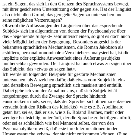
ist ein Sagen, das sich in den Grenzen des Sprachssystems bewegt,
mit ihrer gesicherten Unterstützung oder gegen sie. Hat der Linguist
also nicht allen Grund, das geregelte Sagen zu untersuchen und
seine möglichen Verzerrungen?
Obwohl die Auffassungen der Linguisten über das »sprechende
Subjekt« sich im allgemeinen von denen der Psychoanalyse über
das »begehrende Subjekt« sehr unterscheiden, so gibt es doch auch
viele Möglichkeiten der Begegnung. Besonders angesichts der
bekannten sprachlichen Mechanismen, die Roman Jakobson als
»shifter«, personalpronominale »Verschieber« analysiert hat, ist die
implizite oder explizite Anwesenheit eines Äußerungssubjekts
unübersehbar geworden. Der Linguist hat auch etwas zu sagen über
das Subjekt, das »etwas zu sagen hat«.
Ich werde im folgenden Beispiele für gestörte Mechanismen
untersuchen, als Anzeichen dafür, daß etwas vom Subjekt in ein-
und derselben Bewegung sprachlich sich maskiert und enthüllt.
Dabei gehe ich von der Annahme aus, daß sich Subjektivität
notgedrungen durch die Zwänge der Sprache hindurch
»ausdrücken« muß, sei es, daß der Sprecher sich ihnen zu entziehen
versucht (mit den Risiken des Idiolekts), wie es z.B. Apollinaire
getan hat, sei es, daß er sie, wie z.B. Roland Barthes, mehr oder
weniger beabsichtigt unterläuft, der die Sprache zu betrügen aufruft,
oder sei es schließlich wie bei Mannoni selbst, der von den
Psychoanalytikern weiß, daß »sie ihre Interpretationen in der
Umgangssprache geben«, der sie nicht entkommen können. (Eine