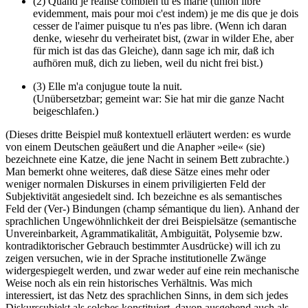
(2) Quand je realise combien tu es marie (union libre
evidemment, mais pour moi c'est indem) je me dis que je dois
cesser de l'aimer puisque tu n'es pas libre. (Wenn ich daran
denke, wiesehr du verheiratet bist, (zwar in wilder Ehe, aber
für mich ist das das Gleiche), dann sage ich mir, daß ich
aufhören muß, dich zu lieben, weil du nicht frei bist.)
(3) Elle m'a conjugue toute la nuit.
(Unübersetzbar; gemeint war: Sie hat mir die ganze Nacht
beigeschlafen.)
(Dieses dritte Beispiel muß kontextuell erläutert werden: es wurde
von einem Deutschen geäußert und die Anapher »eile« (sie)
bezeichnete eine Katze, die jene Nacht in seinem Bett zubrachte.)
Man bemerkt ohne weiteres, daß diese Sätze eines mehr oder
weniger normalen Diskurses in einem priviligierten Feld der
Subjektivität angesiedelt sind. Ich bezeichne es als semantisches
Feld der (Ver-) Bindungen (champ sémantique du lien). Anhand der
sprachlichen Ungewöhnlichkeit der drei Beispielsätze (semantische
Unvereinbarkeit, Agrammatikalität, Ambiguität, Polysemie bzw.
kontradiktorischer Gebrauch bestimmter Ausdrücke) will ich zu
zeigen versuchen, wie in der Sprache institutionelle Zwänge
widergespiegelt werden, und zwar weder auf eine rein mechanische
Weise noch als ein rein historisches Verhältnis. Was mich
interessiert, ist das Netz des sprachlichen Sinns, in dem sich jedes
Diskurssubjekt als solches konstituiert, davon ausgehend auch als