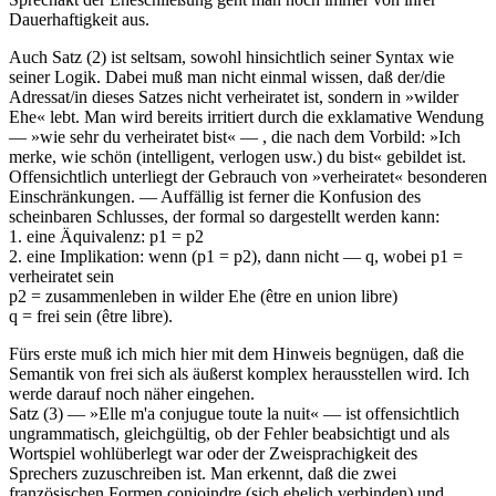
Dauerhaftigkeit aus.
Auch Satz (2) ist seltsam, sowohl hinsichtlich seiner Syntax wie
seiner Logik. Dabei muß man nicht einmal wissen, daß der/die
Adressat/in dieses Satzes nicht verheiratet ist, sondern in »wilder
Ehe« lebt. Man wird bereits irritiert durch die exklamative Wendung
— »wie sehr du verheiratet bist« — , die nach dem Vorbild: »Ich
merke, wie schön (intelligent, verlogen usw.) du bist« gebildet ist.
Offensichtlich unterliegt der Gebrauch von »verheiratet« besonderen
Einschränkungen. — Auffällig ist ferner die Konfusion des
scheinbaren Schlusses, der formal so dargestellt werden kann:
1. eine Äquivalenz: p1 = p2
2. eine Implikation: wenn (p1 = p2), dann nicht — q, wobei p1 =
verheiratet sein
p2 = zusammenleben in wilder Ehe (être en union libre)
q = frei sein (être libre).
Fürs erste muß ich mich hier mit dem Hinweis begnügen, daß die
Semantik von frei sich als äußerst komplex herausstellen wird. Ich
werde darauf noch näher eingehen.
Satz (3) — »Elle m'a conjugue toute la nuit« — ist offensichtlich
ungrammatisch, gleichgültig, ob der Fehler beabsichtigt und als
Wortspiel wohlüberlegt war oder der Zweisprachigkeit des
Sprechers zuzuschreiben ist. Man erkennt, daß die zwei
französischen Formen conjoindre (sich ehelich verbinden) und