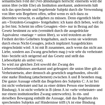
semantischen Feld der (Ver-)Bindungen herrscht: einerseits wird die
union libre (wilde Ehe) als Institution anerkannt, andererseits hält
sich das sprechende und begehrende Subjekt durch die Verwendung
von libre sein Begehren offen, selbst wenn es sich dazu zu
überreden versucht, es aufgeben zu müssen. Denn eigentlich bleibt
am »Trotzdem-Gesagten« festgehalten: ich kann dich lieben, weil du
ja frei bist. Scheint im offen Gesagten »frei« nur in Bezug auf das
Gesetz bestimmt zu sein (vermittelt durch die ausgedrückte
Äquivalenz »mariage = union libre), so wird trotzdem an der
Freiheit der/des Geliebten festgehalten, auch wenn sie wiederum
durch etwas Nicht-Gesagtes, jedoch impliziert Ausgedrücktes
eingeschränkt wird: A ist mit B zusammen, auch wenn das nicht aus
Liebe, sondern aus Zwang geschehen mag (»wie sehr du verheiratet
bist« bezieht sich steigernd auf das Gesetz und stellt das
Liebesobjekt als unfrei vor).
So wird zur gleichen Zeit sowohl der Zwang des
Liebesverhältnisses anerkannt und geleugnet: die union libre gilt als
Verheiratetsein, aber dennoch als gesetzlich ungebunden, obwohl
eine starke Bindung (attachement) zwischen A und B bestehen mag.
Die ganze Aussage erhellt das Begehren des Subjekts C: A ist frei
(ist nicht verheiratet und hat zu einer dritten Person eine bestimmte
Bindung); A ist nicht verliebt in B (denn A ist »sehr verheiratet« und
nur einem institutionellen Zwang unterworfen). In ein- und
derselben Bewegung enthüllt die Aussage, daß das Begehren des
sprechenden Subjekts auf Hindernisse trifft (A ist eine Bindung