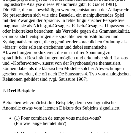
linguistische Analyse dieses Phänomens gibt. F. Gadet 1981).
Die Fälle, die uns beschäftigen werden, entstammen der Alltagsrede.
Sie präsentieren sich wie eine Bastelei, ein manipulierendes Spiel
mit den Zwängen der Sprache. In fehlerlinguistischer Perspektive
mag man sie als Nicht-gut-Gesagtes, Falsch-Gesagtes, Unpassendes
oder Inkorrektes betrachten, als Verstöße gegen die Grammatikalität.
Grundsätzlich entspringen sie sprachlichen Substitutionen und
Syntagmatisierungen, die gegenüber der sprachlichen Ordnung als
»bizarr« oder seltsam erscheinen und dabei semantische
Abweichungen produzieren, die nur in ihrer Spannung zu
sprachlichen Beschränkungen möglich und erkennbar sind. Lapsus
und »Kofferwörter«, zuerst von der Psychoanalyse thematisiert,
können dabei als die klassischen Modelle solcher Abweichungen
gesehen werden, die oft nach De Saussures 4. Typ von analogischen
Relationen gebildet sind (vgl. Saussure 1967).
2. Drei Beispiele
Betrachen wir zunächst drei Beispiele, deren syntagmatische
Anomalie etwas vom latenten Diskurs des Subjekts signalisiert:
(1) Pour combien de temps vous mariez-vous?
(Für wie lange heiratet ihr?)