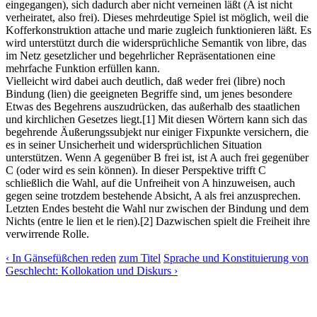
eingegangen), sich dadurch aber nicht verneinen läßt (A ist nicht
verheiratet, also frei). Dieses mehrdeutige Spiel ist möglich, weil die
Kofferkonstruktion attache und marie zugleich funktionieren läßt. Es
wird unterstützt durch die widersprüchliche Semantik von libre, das
im Netz gesetzlicher und begehrlicher Repräsentationen eine
mehrfache Funktion erfüllen kann.
Vielleicht wird dabei auch deutlich, daß weder frei (libre) noch
Bindung (lien) die geeigneten Begriffe sind, um jenes besondere
Etwas des Begehrens auszudrücken, das außerhalb des staatlichen
und kirchlichen Gesetzes liegt.
[1]
Mit diesen Wörtern kann sich das
begehrende Äußerungssubjekt nur einiger Fixpunkte versichern, die
es in seiner Unsicherheit und widersprüchlichen Situation
unterstützen. Wenn A gegenüber B frei ist, ist A auch frei gegenüber
C (oder wird es sein können). In dieser Perspektive trifft C
schließlich die Wahl, auf die Unfreiheit von A hinzuweisen, auch
gegen seine trotzdem bestehende Absicht, A als frei anzusprechen.
Letzten Endes besteht die Wahl nur zwischen der Bindung und dem
Nichts (entre le lien et le rien).
[2]
Dazwischen spielt die Freiheit ihre
verwirrende Rolle.
‹ In Gänsefüßchen reden
zum Titel
Sprache und Konstituierung von
Geschlecht: Kollokation und Diskurs ›