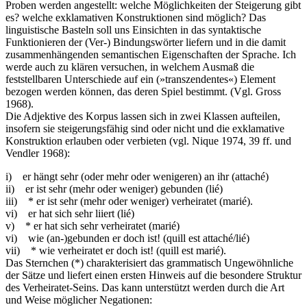
Proben werden angestellt: welche Möglichkeiten der Steigerung gibt
es? welche exklamativen Konstruktionen sind möglich? Das
linguistische Basteln soll uns Einsichten in das syntaktische
Funktionieren der (Ver-) Bindungswörter liefern und in die damit
zusammenhängenden semantischen Eigenschaften der Sprache. Ich
werde auch zu klären versuchen, in welchem Ausmaß die
feststellbaren Unterschiede auf ein (»transzendentes«) Element
bezogen werden können, das deren Spiel bestimmt. (Vgl. Gross
1968).
Die Adjektive des Korpus lassen sich in zwei Klassen aufteilen,
insofern sie steigerungsfähig sind oder nicht und die exklamative
Konstruktion erlauben oder verbieten (vgl. Nique 1974, 39 ff. und
Vendler 1968):
i) er hängt sehr (oder mehr oder wenigeren) an ihr (attaché)
ii) er ist sehr (mehr oder weniger) gebunden (lié)
iii) * er ist sehr (mehr oder weniger) verheiratet (marié).
vi) er hat sich sehr liiert (lié)
v) * er hat sich sehr verheiratet (marié)
vi) wie (an-)gebunden er doch ist! (quill est attaché/lié)
vii) * wie verheiratet er doch ist! (quill est marié).
Das Sternchen (*) charakterisiert das grammatisch Ungewöhnliche
der Sätze und liefert einen ersten Hinweis auf die besondere Struktur
des Verheiratet-Seins. Das kann unterstützt werden durch die Art
und Weise möglicher Negationen: