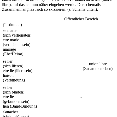
libre), auf das ich nun näher eingehen werde. Der schematische
Zusammenhang läßt sich so skizzieren: (s. Schema unten).
Öffentlicher Bereich
(Institution)
se marier
(sich verheiraten)
etre marie
+
(verheiratet sein)
mariage
(Ehe/Heirat)
se lier
+ union libre
(sich liieren)
(Zusammenleben)
etre lie (liiert sein)
liaison
-
(Verbindung)
se lier
(sich binden)
ètre lié
-
(gebunden sein)
lien (Band/Bindung)
s'attacher
(sich anhängen)