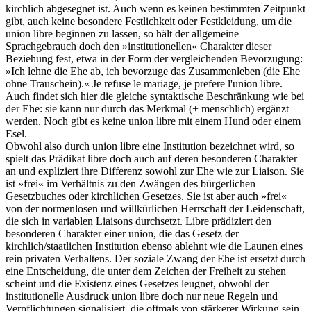
kirchlich abgesegnet ist. Auch wenn es keinen bestimmten Zeitpunkt
gibt, auch keine besondere Festlichkeit oder Festkleidung, um die
union libre beginnen zu lassen, so hält der allgemeine
Sprachgebrauch doch den »institutionellen« Charakter dieser
Beziehung fest, etwa in der Form der vergleichenden Bevorzugung:
»Ich lehne die Ehe ab, ich bevorzuge das Zusammenleben (die Ehe
ohne Trauschein).« Je refuse le mariage, je prefere l'union libre.
Auch findet sich hier die gleiche syntaktische Beschränkung wie bei
der Ehe: sie kann nur durch das Merkmal (+ menschlich) ergänzt
werden. Noch gibt es keine union libre mit einem Hund oder einem
Esel.
Obwohl also durch union libre eine Institution bezeichnet wird, so
spielt das Prädikat libre doch auch auf deren besonderen Charakter
an und expliziert ihre Differenz sowohl zur Ehe wie zur Liaison. Sie
ist »frei« im Verhältnis zu den Zwängen des bürgerlichen
Gesetzbuches oder kirchlichen Gesetzes. Sie ist aber auch »frei«
von der normenlosen und willkürlichen Herrschaft der Leidenschaft,
die sich in variablen Liaisons durchsetzt. Libre prädiziert den
besonderen Charakter einer union, die das Gesetz der
kirchlich/staatlichen Institution ebenso ablehnt wie die Launen eines
rein privaten Verhaltens. Der soziale Zwang der Ehe ist ersetzt durch
eine Entscheidung, die unter dem Zeichen der Freiheit zu stehen
scheint und die Existenz eines Gesetzes leugnet, obwohl der
institutionelle Ausdruck union libre doch nur neue Regeln und
Verpflichtungen signalisiert, die oftmals von stärkerer Wirkung sein