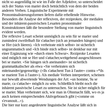
nicht so augenfällig ist wie im Falle der Adjektive, so unterscheidet
sich der Status von marier doch beträchtlich von dem der beiden
anderen Verben. Linguistische Experimente mit
Pronominalisierungsformen liefern dafür erhellende Hinweise.
Besonders die Analyse der reflexiven, der reziproken, der medialen
und der inhärent-passivischen Lesarten pronominaler
Konstruktionen läßt die besondere Stellung von marier linguistisch
evident werden.
Die reflexive Lesart scheint unmöglich zu sein für se marier und
zumindest zweifelhaft für s'attacher (sich an jemanden hängen) und
se Her (sich liieren). »Ich verheirate mich selbst« ist sicherlich
ungrammatisch und »Ich binde mich selbst« ist denkbar nur mit
einer Ergänzung wie »durch einen Schwur«. Reziproke Lesarten
sind möglich mit se Her und s'attacher,weitgehend ausgeschlossen
bei se marier. »Sie hängen sich aneinander« ist sicherlich
grammatikalischer als etwa »Sie verheiraten sich
miteinander/gegenseitig« (»Ils s'attachent Tun à l'autre« contra »*ils
se marient Tun à l'autre«). Als mediale Verben interpretiert, scheinen
nur bewußt abwertende Wendungen der Art: »un homme, 9a se
marie, ca s'attache« möglich zu sein. Schließlich bleibt noch die
inhärent passivische Lesart zu untersuchen. Sie ist sicher möglich für
se marier. Man verheiratet sich, wie man in Ohnmacht fällt, wo es ja
auch keinen entsprechenden Aktivgebrauch gibt (»comme on
s'evanouit...«).
Die hier nur kurz angedeutete linguistische Analyse läßt sich in