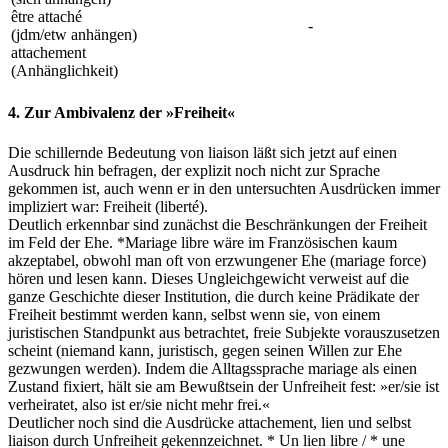
être attaché
-
(jdm/etw anhängen)
attachement
(Anhänglichkeit)
4. Zur Ambivalenz der »Freiheit«
Die schillernde Bedeutung von liaison läßt sich jetzt auf einen
Ausdruck hin befragen, der explizit noch nicht zur Sprache
gekommen ist, auch wenn er in den untersuchten Ausdrücken immer
impliziert war: Freiheit (liberté).
Deutlich erkennbar sind zunächst die Beschränkungen der Freiheit
im Feld der Ehe. *Mariage libre wäre im Französischen kaum
akzeptabel, obwohl man oft von erzwungener Ehe (mariage force)
hören und lesen kann. Dieses Ungleichgewicht verweist auf die
ganze Geschichte dieser Institution, die durch keine Prädikate der
Freiheit bestimmt werden kann, selbst wenn sie, von einem
juristischen Standpunkt aus betrachtet, freie Subjekte vorauszusetzen
scheint (niemand kann, juristisch, gegen seinen Willen zur Ehe
gezwungen werden). Indem die Alltagssprache mariage als einen
Zustand fixiert, hält sie am Bewußtsein der Unfreiheit fest: »er/sie ist
verheiratet, also ist er/sie nicht mehr frei.«
Deutlicher noch sind die Ausdrücke attachement, lien und selbst
liaison durch Unfreiheit gekennzeichnet. * Un lien libre / * une