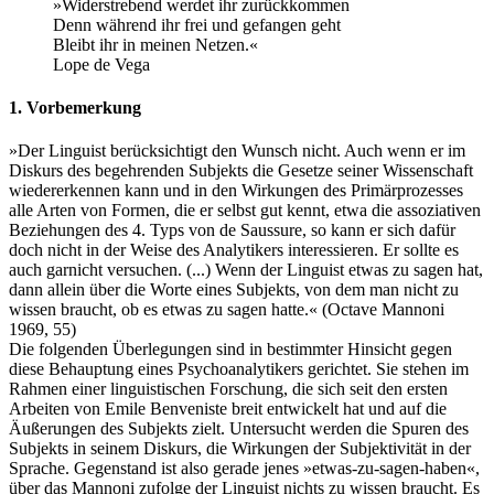
»Widerstrebend werdet ihr zurückkommen
Denn während ihr frei und gefangen geht
Bleibt ihr in meinen Netzen.«
Lope de Vega
1. Vorbemerkung
»Der Linguist berücksichtigt den Wunsch nicht. Auch wenn er im
Diskurs des begehrenden Subjekts die Gesetze seiner Wissenschaft
wiedererkennen kann und in den Wirkungen des Primärprozesses
alle Arten von Formen, die er selbst gut kennt, etwa die assoziativen
Beziehungen des 4. Typs von de Saussure, so kann er sich dafür
doch nicht in der Weise des Analytikers interessieren. Er sollte es
auch garnicht versuchen. (...) Wenn der Linguist etwas zu sagen hat,
dann allein über die Worte eines Subjekts, von dem man nicht zu
wissen braucht, ob es etwas zu sagen hatte.« (Octave Mannoni
1969, 55)
Die folgenden Überlegungen sind in bestimmter Hinsicht gegen
diese Behauptung eines Psychoanalytikers gerichtet. Sie stehen im
Rahmen einer linguistischen Forschung, die sich seit den ersten
Arbeiten von Emile Benveniste breit entwickelt hat und auf die
Äußerungen des Subjekts zielt. Untersucht werden die Spuren des
Subjekts in seinem Diskurs, die Wirkungen der Subjektivität in der
Sprache. Gegenstand ist also gerade jenes »etwas-zu-sagen-haben«,
über das Mannoni zufolge der Linguist nichts zu wissen braucht. Es