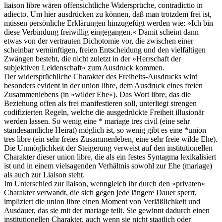
liaison libre wären offensichtliche Widersprüche, contradictio in
adiecto. Um hier ausdrücken zu können, daß man trotzdem frei ist,
müssen persönliche Erklärungen hinzugefügt werden wie: »Ich bin
diese Verbindung freiwillig eingegangen.« Damit scheint dann
etwas von der vertrauten Dichotomie vor, die zwischen einer
scheinbar vernünftigen, freien Entscheidung und den vielfältigen
Zwängen besteht, die nicht zuletzt in der »Herrschaft der
subjektiven Leidenschaft« zum Ausdruck kommen.
Der widersprüchliche Charakter des Freiheits-Ausdrucks wird
besonders evident in der union libre, dem Ausdruck eines freien
Zusammenlebens (in »wilder Ehe«). Das Wort libre, das die
Beziehung offen als frei manifestieren soll, unterliegt strengen
codifizierten Regeln, welche die ausgedrückte Freiheit illusionär
werden lassen. So wenig eine * mariage tres civil (eine sehr
standesamtliche Heirat) möglich ist, so wenig gibt es eine *union
tres libre (ein sehr freies Zusammenleben, eine sehr freie wilde Ehe).
Die Unmöglichkeit der Steigerung verweist auf den institutionellen
Charakter dieser union libre, die als ein festes Syntagma lexikalisiert
ist und in einem vielsagenden Verhältnis sowohl zur Ehe (mariage)
als auch zur Liaison steht.
Im Unterschied zur liaison, wenngleich ihr durch den »privaten«
Charakter verwandt, die sich gegen jede längere Dauer sperrt,
impliziert die union libre einen Moment von Verläßlichkeit und
Ausdauer, das sie mit der mariage teilt. Sie gewinnt dadurch einen
institutionellen Charakter, auch wenn sie nicht staatlich oder