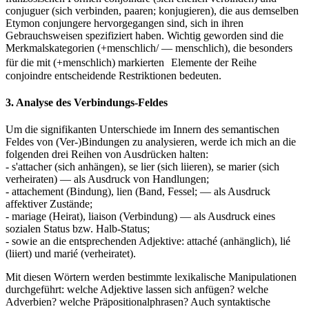
conjuguer (sich verbinden, paaren; konjugieren), die aus demselben
Etymon conjungere hervorgegangen sind, sich in ihren
Gebrauchsweisen spezifiziert haben. Wichtig geworden sind die
Merkmalskategorien (+menschlich/ — menschlich), die besonders
für die mit (+menschlich) markierten Elemente der Reihe
conjoindre entscheidende Restriktionen bedeuten.
3. Analyse des Verbindungs-Feldes
Um die signifikanten Unterschiede im Innern des semantischen
Feldes von (Ver-)Bindungen zu analysieren, werde ich mich an die
folgenden drei Reihen von Ausdrücken halten:
- s'attacher (sich anhängen), se lier (sich liieren), se marier (sich
verheiraten) — als Ausdruck von Handlungen;
- attachement (Bindung), lien (Band, Fessel; — als Ausdruck
affektiver Zustände;
- mariage (Heirat), liaison (Verbindung) — als Ausdruck eines
sozialen Status bzw. Halb-Status;
- sowie an die entsprechenden Adjektive: attaché (anhänglich), lié
(liiert) und marié (verheiratet).
Mit diesen Wörtern werden bestimmte lexikalische Manipulationen
durchgeführt: welche Adjektive lassen sich anfügen? welche
Adverbien? welche Präpositionalphrasen? Auch syntaktische