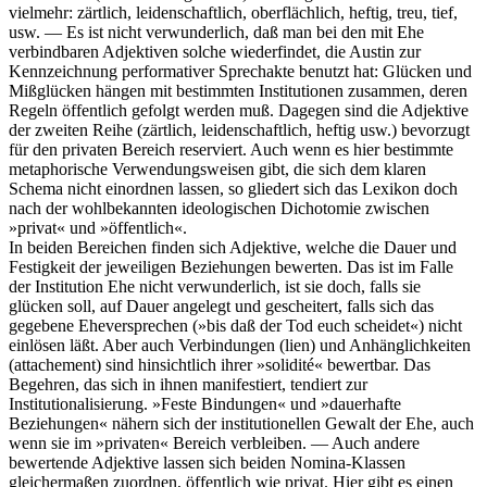
vielmehr: zärtlich, leidenschaftlich, oberflächlich, heftig, treu, tief,
usw. — Es ist nicht verwunderlich, daß man bei den mit Ehe
verbindbaren Adjektiven solche wiederfindet, die Austin zur
Kennzeichnung performativer Sprechakte benutzt hat: Glücken und
Mißglücken hängen mit bestimmten Institutionen zusammen, deren
Regeln öffentlich gefolgt werden muß. Dagegen sind die Adjektive
der zweiten Reihe (zärtlich, leidenschaftlich, heftig usw.) bevorzugt
für den privaten Bereich reserviert. Auch wenn es hier bestimmte
metaphorische Verwendungsweisen gibt, die sich dem klaren
Schema nicht einordnen lassen, so gliedert sich das Lexikon doch
nach der wohlbekannten ideologischen Dichotomie zwischen
»privat« und »öffentlich«.
In beiden Bereichen finden sich Adjektive, welche die Dauer und
Festigkeit der jeweiligen Beziehungen bewerten. Das ist im Falle
der Institution Ehe nicht verwunderlich, ist sie doch, falls sie
glücken soll, auf Dauer angelegt und gescheitert, falls sich das
gegebene Eheversprechen (»bis daß der Tod euch scheidet«) nicht
einlösen läßt. Aber auch Verbindungen (lien) und Anhänglichkeiten
(attachement) sind hinsichtlich ihrer »solidité« bewertbar. Das
Begehren, das sich in ihnen manifestiert, tendiert zur
Institutionalisierung. »Feste Bindungen« und »dauerhafte
Beziehungen« nähern sich der institutionellen Gewalt der Ehe, auch
wenn sie im »privaten« Bereich verbleiben. — Auch andere
bewertende Adjektive lassen sich beiden Nomina-Klassen
gleichermaßen zuordnen, öffentlich wie privat. Hier gibt es einen