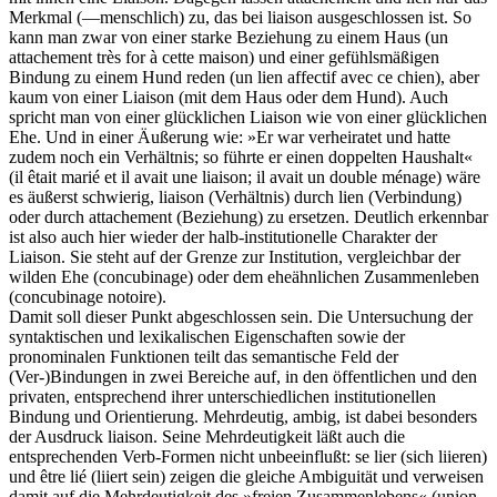
Merkmal (—menschlich) zu, das bei liaison ausgeschlossen ist. So
kann man zwar von einer starke Beziehung zu einem Haus (un
attachement très for à cette maison) und einer gefühlsmäßigen
Bindung zu einem Hund reden (un lien affectif avec ce chien), aber
kaum von einer Liaison (mit dem Haus oder dem Hund). Auch
spricht man von einer glücklichen Liaison wie von einer glücklichen
Ehe. Und in einer Äußerung wie: »Er war verheiratet und hatte
zudem noch ein Verhältnis; so führte er einen doppelten Haushalt«
(il êtait marié et il avait une liaison; il avait un double ménage) wäre
es äußerst schwierig, liaison (Verhältnis) durch lien (Verbindung)
oder durch attachement (Beziehung) zu ersetzen. Deutlich erkennbar
ist also auch hier wieder der halb-institutionelle Charakter der
Liaison. Sie steht auf der Grenze zur Institution, vergleichbar der
wilden Ehe (concubinage) oder dem eheähnlichen Zusammenleben
(concubinage notoire).
Damit soll dieser Punkt abgeschlossen sein. Die Untersuchung der
syntaktischen und lexikalischen Eigenschaften sowie der
pronominalen Funktionen teilt das semantische Feld der
(Ver-)Bindungen in zwei Bereiche auf, in den öffentlichen und den
privaten, entsprechend ihrer unterschiedlichen institutionellen
Bindung und Orientierung. Mehrdeutig, ambig, ist dabei besonders
der Ausdruck liaison. Seine Mehrdeutigkeit läßt auch die
entsprechenden Verb-Formen nicht unbeeinflußt: se lier (sich liieren)
und être lié (liiert sein) zeigen die gleiche Ambiguität und verweisen
damit auf die Mehrdeutigkeit des »freien Zusammenlebens« (union