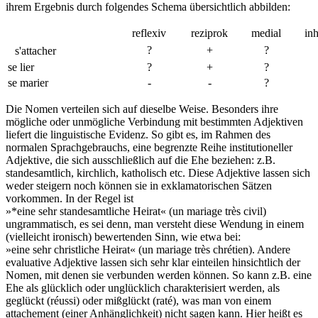
ihrem Ergebnis durch folgendes Schema übersichtlich abbilden:
reflexiv
reziprok
medial
in
?
+
?
s'attacher
se lier
?
+
?
se marier
-
-
?
Die Nomen verteilen sich auf dieselbe Weise. Besonders ihre
mögliche oder unmögliche Verbindung mit bestimmten Adjektiven
liefert die linguistische Evidenz. So gibt es, im Rahmen des
normalen Sprachgebrauchs, eine begrenzte Reihe institutioneller
Adjektive, die sich ausschließlich auf die Ehe beziehen: z.B.
standesamtlich, kirchlich, katholisch etc. Diese Adjektive lassen sich
weder steigern noch können sie in exklamatorischen Sätzen
vorkommen. In der Regel ist
»*eine sehr standesamtliche Heirat« (un mariage très civil)
ungrammatisch, es sei denn, man versteht diese Wendung in einem
(vielleicht ironisch) bewertenden Sinn, wie etwa bei:
»eine sehr christliche Heirat« (un mariage très chrétien). Andere
evaluative Adjektive lassen sich sehr klar einteilen hinsichtlich der
Nomen, mit denen sie verbunden werden können. So kann z.B. eine
Ehe als glücklich oder unglücklich charakterisiert werden, als
geglückt (réussi) oder mißglückt (raté), was man von einem
attachement (einer Anhänglichkeit) nicht sagen kann. Hier heißt es