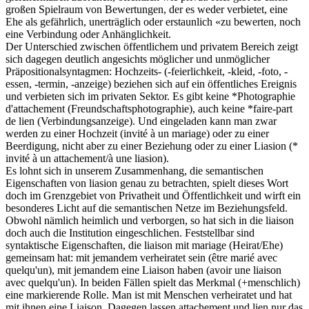
großen Spielraum von Bewertungen, der es weder verbietet, eine
Ehe als gefährlich, unerträglich oder erstaunlich «zu bewerten, noch
eine Verbindung oder Anhänglichkeit.
Der Unterschied zwischen öffentlichem und privatem Bereich zeigt
sich dagegen deutlich angesichts möglicher und unmöglicher
Präpositionalsyntagmen: Hochzeits- (-feierlichkeit, -kleid, -foto, -
essen, -termin, -anzeige) beziehen sich auf ein öffentliches Ereignis
und verbieten sich im privaten Sektor. Es gibt keine *Photographie
d'attachement (Freundschaftsphotographie), auch keine *faire-part
de lien (Verbindungsanzeige). Und eingeladen kann man zwar
werden zu einer Hochzeit (invité à un mariage) oder zu einer
Beerdigung, nicht aber zu einer Beziehung oder zu einer Liasion (*
invité à un attachement/à une liasion).
Es lohnt sich in unserem Zusammenhang, die semantischen
Eigenschaften von liasion genau zu betrachten, spielt dieses Wort
doch im Grenzgebiet von Privatheit und Öffentlichkeit und wirft ein
besonderes Licht auf die semantischen Netze im Beziehungsfeld.
Obwohl nämlich heimlich und verborgen, so hat sich in die liaison
doch auch die Institution eingeschlichen. Feststellbar sind
syntaktische Eigenschaften, die liaison mit mariage (Heirat/Ehe)
gemeinsam hat: mit jemandem verheiratet sein (être marié avec
quelqu'un), mit jemandem eine Liaison haben (avoir une liaison
avec quelqu'un). In beiden Fällen spielt das Merkmal (+menschlich)
eine markierende Rolle. Man ist mit Menschen verheiratet und hat
mit ihnen eine Liaison. Dagegen lassen attachement und lien nur das