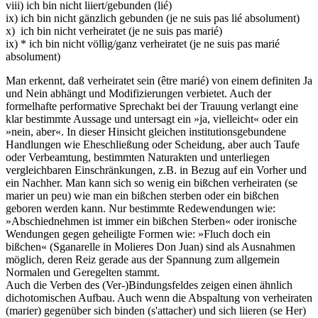
viii) ich bin nicht liiert/gebunden (lié)
ix) ich bin nicht gänzlich gebunden (je ne suis pas lié absolument)
x) ich bin nicht verheiratet (je ne suis pas marié)
ix) * ich bin nicht völlig/ganz verheiratet (je ne suis pas marié
absolument)
Man erkennt, daß verheiratet sein (être marié) von einem definiten Ja
und Nein abhängt und Modifizierungen verbietet. Auch der
formelhafte performative Sprechakt bei der Trauung verlangt eine
klar bestimmte Aussage und untersagt ein »ja, vielleicht« oder ein
»nein, aber«. In dieser Hinsicht gleichen institutionsgebundene
Handlungen wie Eheschließung oder Scheidung, aber auch Taufe
oder Verbeamtung, bestimmten Naturakten und unterliegen
vergleichbaren Einschränkungen, z.B. in Bezug auf ein Vorher und
ein Nachher. Man kann sich so wenig ein bißchen verheiraten (se
marier un peu) wie man ein bißchen sterben oder ein bißchen
geboren werden kann. Nur bestimmte Redewendungen wie:
»Abschiednehmen ist immer ein bißchen Sterben« oder ironische
Wendungen gegen geheiligte Formen wie: »Fluch doch ein
bißchen« (Sganarelle in Molieres Don Juan) sind als Ausnahmen
möglich, deren Reiz gerade aus der Spannung zum allgemein
Normalen und Geregelten stammt.
Auch die Verben des (Ver-)Bindungsfeldes zeigen einen ähnlich
dichotomischen Aufbau. Auch wenn die Abspaltung von verheiraten
(marier) gegenüber sich binden (s'attacher) und sich liieren (se Her)