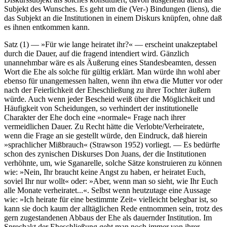
Subjekt des Wunsches. Es geht um die (Ver-) Bindungen (liens), die
das Subjekt an die Institutionen in einem Diskurs knüpfen, ohne daß
es ihnen entkommen kann.
Satz (1) — »Für wie lange heiratet ihr?« — erscheint unakzeptabel
durch die Dauer, auf die fragend intendiert wird. Gänzlich
unannehmbar wäre es als Äußerung eines Standesbeamten, dessen
Wort die Ehe als solche für gültig erklärt. Man würde ihn wohl aber
ebenso für unangemessen halten, wenn ihn etwa die Mutter vor oder
nach der Feierlichkeit der Eheschließung zu ihrer Tochter äußern
würde. Auch wenn jeder Bescheid weiß über die Möglichkeit und
Häufigkeit von Scheidungen, so verhindert der institutionelle
Charakter der Ehe doch eine »normale« Frage nach ihrer
vermeidlichen Dauer. Zu Recht hätte die Verlobte/Verheiratete,
wenn die Frage an sie gestellt würde, den Eindruck, daß hierein
»sprachlicher Mißbrauch« (Strawson 1952) vorliegt. — Es bedürfte
schon des zynischen Diskurses Don Juans, der die Institutionen
verhöhnte, um, wie Sganarelle, solche Sätze konstruieren zu können
wie: »Nein, Ihr braucht keine Angst zu haben, er heiratet Euch,
soviel Ihr nur wollt« oder: »Aber, wenn man so sieht, wie Ihr Euch
alle Monate verheiratet...«. Selbst wenn heutzutage eine Aussage
wie: »Ich heirate für eine bestimmte Zeit« vielleicht belegbar ist, so
kann sie doch kaum der alltäglichen Rede entnommen sein, trotz des
gern zugestandenen Abbaus der Ehe als dauernder Institution. Im
Sprechakt der Eheschließung geht man noch immer von ihrer