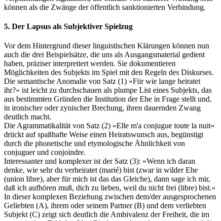
können als die Zwänge der öffentlich sanktionierten Verbindung.
5. Der Lapsus als Subjektiver Spielzug
Vor dem Hintergrund dieser linguistischen Klärungen können nun
auch die drei Beispielsätze, die uns als Ausgangsmaterial gedient
haben, präziser interpretiert werden. Sie dokumentieren
Möglichkeiten des Subjekts im Spiel mit den Regeln des Diskurses.
Die semantische Anomalie von Satz (1) »Für wie lange heiratet
ihr?« ist leicht zu durchschauen als plumpe List eines Subjekts, das
aus bestimmten Gründen die Institution der Ehe in Frage stellt und,
in ironischer oder zynischer Brechung, ihren dauernden Zwang
deutlich macht.
Die Agrammatikalität von Satz (2) »Elle m'a conjugue toute la nuit«
drückt auf spaßhafte Weise einen Heiratswunsch aus, begünstigt
durch die phonetische und etymologische Ähnlichkeit von
conjuguer und conjoindre.
Interessanter und komplexer ist der Satz (3): »Wenn ich daran
denke, wie sehr du verheiratet (marié) bist (zwar in wilder Ehe
(union libre), aber für mich ist das das Gleiche), dann sage ich mir,
daß ich aufhören muß, dich zu lieben, weil du nicht frei (libre) bist.«
In dieser komplexen Beziehung zwischen dem/der ausgesprochenen
Geliebten (A), ihrem oder seinem Partner (B) und dem verliebten
Subjekt (C) zeigt sich deutlich die Ambivalenz der Freiheit, die im