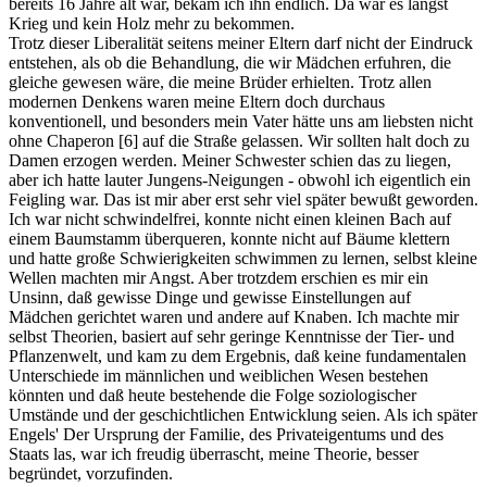
bereits 16 Jahre alt war, bekam ich ihn endlich. Da war es längst
Krieg und kein Holz mehr zu bekommen.
Trotz dieser Liberalität seitens meiner Eltern darf nicht der Eindruck
entstehen, als ob die Behandlung, die wir Mädchen erfuhren, die
gleiche gewesen wäre, die meine Brüder erhielten. Trotz allen
modernen Denkens waren meine Eltern doch durchaus
konventionell, und besonders mein Vater hätte uns am liebsten nicht
ohne Chaperon
[6]
auf die Straße gelassen. Wir sollten halt doch zu
Damen erzogen werden. Meiner Schwester schien das zu liegen,
aber ich hatte lauter Jungens-Neigungen - obwohl ich eigentlich ein
Feigling war. Das ist mir aber erst sehr viel später bewußt geworden.
Ich war nicht schwindelfrei, konnte nicht einen kleinen Bach auf
einem Baumstamm überqueren, konnte nicht auf Bäume klettern
und hatte große Schwierigkeiten schwimmen zu lernen, selbst kleine
Wellen machten mir Angst. Aber trotzdem erschien es mir ein
Unsinn, daß gewisse Dinge und gewisse Einstellungen auf
Mädchen gerichtet waren und andere auf Knaben. Ich machte mir
selbst Theorien, basiert auf sehr geringe Kenntnisse der Tier- und
Pflanzenwelt, und kam zu dem Ergebnis, daß keine fundamentalen
Unterschiede im männlichen und weiblichen Wesen bestehen
könnten und daß heute bestehende die Folge soziologischer
Umstände und der geschichtlichen Entwicklung seien. Als ich später
Engels' Der Ursprung der Familie, des Privateigentums und des
Staats las, war ich freudig überrascht, meine Theorie, besser
begründet, vorzufinden.