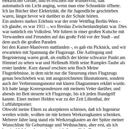
elektrischer Geräte, und es erschien mir wundervoll, daß
automatisch ein Licht anging, wenn man eine Schranktür öffnete.
Ich las Bücher über Elektrizität, die für Jugendliche geschrieben
waren, längst bevor wir darüber in der Schule hörten.
Ein anderes starkes Erlebnis war der erste Wettflug Berlin-Wien -
ich glaube, es war 1911 -, wo Breslau Zwischenlandeplatz war. Dies
war natürlich ein Volksfest. Wir fuhren in einer großen Kutsche mit
Verwandten und Freunden auf das große Feld vor der Stadt - auf
dem auch die großen Paraden
bei den Kaiser-Manövern stattfanden -, es gab ein Picknick, und wir
erwarteten mit Spannung die Flugzeuge. Die Aufregung und
Begeisterung waren groß, als endlich der kleine schwarze Punkt am
Himmel zu sehen war und Hellmuth Hirth seine Rumpler-Taube als
erster landete. Kurz darauf erschien sein Buch Meine
Flugerlebnisse, in dem nicht nur die Steuerung eines Flugzeugs
genau beschrieben war, mit ausgezeichneten Illustrationen, sondern
auch der Verbrennungsmotor mit klaren Diagrammen erklärt wurde.
Ich hatte lange Korrespondenzen mit meinem Vetter darüber, und
abends im Bett steuerte ich Flugzeuge, bis ich jeden Handgriff
kannte. Einer meiner Helden war zu der Zeit Lilienthal, der
Luftfahrtpionier.
Obwohl meine Eltern zu akzeptieren schienen, daß ich Ingenieur
werden würde, wollten sie mir keinen Werkzeugkasten schenken.
Mehrere Jahre lang stand ein Werkzeugkasten an der Spitze meiner
Wunschliste für Geburtstage und Weihnachten, aber erst, als ich