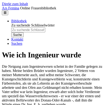
Direkt zum Inhalt
Ars Femina
Online Frauenbibliothek
Bibliothek
Zu suchende Schlüsselwörter
Kontakt
Suchen
Wie ich Ingenieur wurde
Die Neigung zum Ingenieurwesen scheint in der Familie gelegen zu
haben. Meine beiden Brüder wurden Ingenieure, 2 Vettern von
meiner Mutterseite auch, und selbst meine Schwester, die
Kunstgeschichtlerin und Kunstgewerblerin war, konstruierte einen
Färbereiofen, als sie als Lehrerin an der Kunstgewerbeschule
arbeitete und den Ofen aus Geldmangel nicht erhalten konnte. Mein
Vater selbst war kein Ingenieur, erwarb aber solch hohe Verdienste
um speziell das Wasserverkehrswesen - er war einer der ersten und
aktivsten Befürworter des Donau-Oder-Kanals -, daß ihm die
Würde eines Dr. Ing. E. h. verliehen wurde.