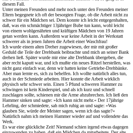
diesem Fall.
Unter meinen Freunden und mehr noch unter den Freunden meiner
Eltern begegnete ich oft der besorgten Frage, ob die Arbeit nicht zu
schwer für ein Mädchen sei. Dem konnte ich leicht entgegenhalten,
daß, was ein schmächtiger 13jähriger Bube tun kann, wohl leicht
von einem wohlgenährten und kräftigen Mädchen von 19 Jahren
getan werden kann. Außerdem war keine Arbeit in der Werkstatt
schwerer als in jenen Jahren die Arbeit einer Waschfrau!
Ich wurde einem alten Dreher zugewiesen, der mir mit großer
Geduld die Teile der Drehbank beibrachte und mich an seiner Bank
drehen ließ. Später wurde mir eine alte Drehbank übergeben, die
aber recht kaputt war, und ich mußte ein neues Ritzel herstellen, was
nicht ganz einfach war, denn wir hatten keine Getriebe-Drehbänke.
Aber man lernte es, sich zu behelfen. Ich wollte natürlich alles tun,
auch in der Schmiede arbeiten. Hier konnte die Arbeit wirklich
physisch sehr schwer sein. Einen 5 Pfund schweren Hammer zu
schwingen ist kein Kinderspiel, und als ich kurz und schnell
zuschlagen sollte, schienen mir die Arme abzubrechen. Ich ließ den
Hammer sinken und sagte: »Ich kann nicht mehr.« Der 17jährige
Lehrling, der schmiedete, sah mich ruhig an und sagte: »Was
glauben Sie, würde der Meister sagen, wenn ich das sagte?«
Natürlich nahm ich meinen Hammer wieder auf und vollendete das
Werk.
Es war eine glückliche Zeit! Niemand schien irgend etwas dagegen
einzuwenden zu haben, daß ein Mädchen da mitarbeitete. Der alte