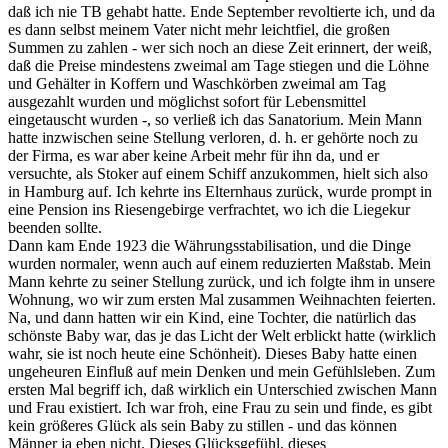
daß ich nie TB gehabt hatte. Ende September revoltierte ich, und da
es dann selbst meinem Vater nicht mehr leichtfiel, die großen
Summen zu zahlen - wer sich noch an diese Zeit erinnert, der weiß,
daß die Preise mindestens zweimal am Tage stiegen und die Löhne
und Gehälter in Koffern und Waschkörben zweimal am Tag
ausgezahlt wurden und möglichst sofort für Lebensmittel
eingetauscht wurden -, so verließ ich das Sanatorium. Mein Mann
hatte inzwischen seine Stellung verloren, d. h. er gehörte noch zu
der Firma, es war aber keine Arbeit mehr für ihn da, und er
versuchte, als Stoker auf einem Schiff anzukommen, hielt sich also
in Hamburg auf. Ich kehrte ins Elternhaus zurück, wurde prompt in
eine Pension ins Riesengebirge verfrachtet, wo ich die Liegekur
beenden sollte.
Dann kam Ende 1923 die Währungsstabilisation, und die Dinge
wurden normaler, wenn auch auf einem reduzierten Maßstab. Mein
Mann kehrte zu seiner Stellung zurück, und ich folgte ihm in unsere
Wohnung, wo wir zum ersten Mal zusammen Weihnachten feierten.
Na, und dann hatten wir ein Kind, eine Tochter, die natürlich das
schönste Baby war, das je das Licht der Welt erblickt hatte (wirklich
wahr, sie ist noch heute eine Schönheit). Dieses Baby hatte einen
ungeheuren Einfluß auf mein Denken und mein Gefühlsleben. Zum
ersten Mal begriff ich, daß wirklich ein Unterschied zwischen Mann
und Frau existiert. Ich war froh, eine Frau zu sein und finde, es gibt
kein größeres Glück als sein Baby zu stillen - und das können
Männer ja eben nicht. Dieses Glücksgefühl, dieses