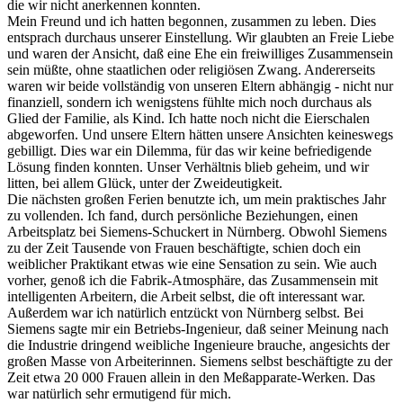
die wir nicht anerkennen konnten.
Mein Freund und ich hatten begonnen, zusammen zu leben. Dies
entsprach durchaus unserer Einstellung. Wir glaubten an Freie Liebe
und waren der Ansicht, daß eine Ehe ein freiwilliges Zusammensein
sein müßte, ohne staatlichen oder religiösen Zwang. Andererseits
waren wir beide vollständig von unseren Eltern abhängig - nicht nur
finanziell, sondern ich wenigstens fühlte mich noch durchaus als
Glied der Familie, als Kind. Ich hatte noch nicht die Eierschalen
abgeworfen. Und unsere Eltern hätten unsere Ansichten keineswegs
gebilligt. Dies war ein Dilemma, für das wir keine befriedigende
Lösung finden konnten. Unser Verhältnis blieb geheim, und wir
litten, bei allem Glück, unter der Zweideutigkeit.
Die nächsten großen Ferien benutzte ich, um mein praktisches Jahr
zu vollenden. Ich fand, durch persönliche Beziehungen, einen
Arbeitsplatz bei Siemens-Schuckert in Nürnberg. Obwohl Siemens
zu der Zeit Tausende von Frauen beschäftigte, schien doch ein
weiblicher Praktikant etwas wie eine Sensation zu sein. Wie auch
vorher, genoß ich die Fabrik-Atmosphäre, das Zusammensein mit
intelligenten Arbeitern, die Arbeit selbst, die oft interessant war.
Außerdem war ich natürlich entzückt von Nürnberg selbst. Bei
Siemens sagte mir ein Betriebs-Ingenieur, daß seiner Meinung nach
die Industrie dringend weibliche Ingenieure brauche, angesichts der
großen Masse von Arbeiterinnen. Siemens selbst beschäftigte zu der
Zeit etwa 20 000 Frauen allein in den Meßapparate-Werken. Das
war natürlich sehr ermutigend für mich.