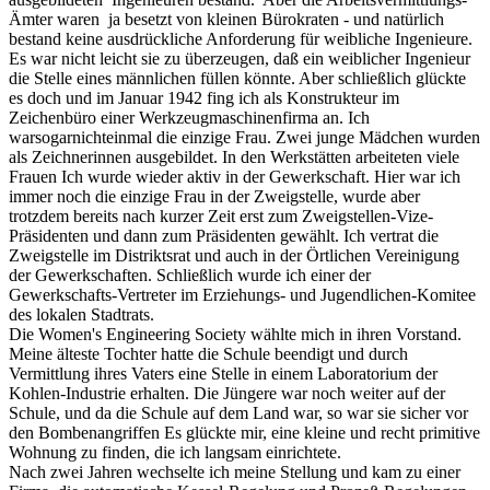
Ämter waren ja besetzt von kleinen Bürokraten - und natürlich
bestand keine ausdrückliche Anforderung für weibliche Ingenieure.
Es war nicht leicht sie zu überzeugen, daß ein weiblicher Ingenieur
die Stelle eines männlichen füllen könnte. Aber schließlich glückte
es doch und im Januar 1942 fing ich als Konstrukteur im
Zeichenbüro einer Werkzeugmaschinenfirma an. Ich
warsogarnichteinmal die einzige Frau. Zwei junge Mädchen wurden
als Zeichnerinnen ausgebildet. In den Werkstätten arbeiteten viele
Frauen Ich wurde wieder aktiv in der Gewerkschaft. Hier war ich
immer noch die einzige Frau in der Zweigstelle, wurde aber
trotzdem bereits nach kurzer Zeit erst zum Zweigstellen-Vize-
Präsidenten und dann zum Präsidenten gewählt. Ich vertrat die
Zweigstelle im Distriktsrat und auch in der Örtlichen Vereinigung
der Gewerkschaften. Schließlich wurde ich einer der
Gewerkschafts-Vertreter im Erziehungs- und Jugendlichen-Komitee
des lokalen Stadtrats.
Die Women's Engineering Society wählte mich in ihren Vorstand.
Meine älteste Tochter hatte die Schule beendigt und durch
Vermittlung ihres Vaters eine Stelle in einem Laboratorium der
Kohlen-Industrie erhalten. Die Jüngere war noch weiter auf der
Schule, und da die Schule auf dem Land war, so war sie sicher vor
den Bombenangriffen Es glückte mir, eine kleine und recht primitive
Wohnung zu finden, die ich langsam einrichtete.
Nach zwei Jahren wechselte ich meine Stellung und kam zu einer