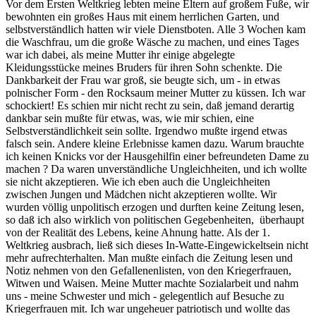
Vor dem Ersten Weltkrieg lebten meine Eltern auf großem Fuße, wir
bewohnten ein großes Haus mit einem herrlichen Garten, und
selbstverständlich hatten wir viele Dienstboten. Alle 3 Wochen kam
die Waschfrau, um die große Wäsche zu machen, und eines Tages
war ich dabei, als meine Mutter ihr einige abgelegte
Kleidungsstücke meines Bruders für ihren Sohn schenkte. Die
Dankbarkeit der Frau war groß, sie beugte sich, um - in etwas
polnischer Form - den Rocksaum meiner Mutter zu küssen. Ich war
schockiert! Es schien mir nicht recht zu sein, daß jemand derartig
dankbar sein mußte für etwas, was, wie mir schien, eine
Selbstverständlichkeit sein sollte. Irgendwo mußte irgend etwas
falsch sein. Andere kleine Erlebnisse kamen dazu. Warum brauchte
ich keinen Knicks vor der Hausgehilfin einer befreundeten Dame zu
machen ? Da waren unverständliche Ungleichheiten, und ich wollte
sie nicht akzeptieren. Wie ich eben auch die Ungleichheiten
zwischen Jungen und Mädchen nicht akzeptieren wollte. Wir
wurden völlig unpolitisch erzogen und durften keine Zeitung lesen,
so daß ich also wirklich von politischen Gegebenheiten, überhaupt
von der Realität des Lebens, keine Ahnung hatte. Als der 1.
Weltkrieg ausbrach, ließ sich dieses In-Watte-Eingewickeltsein nicht
mehr aufrechterhalten. Man mußte einfach die Zeitung lesen und
Notiz nehmen von den Gefallenenlisten, von den Kriegerfrauen,
Witwen und Waisen. Meine Mutter machte Sozialarbeit und nahm
uns - meine Schwester und mich - gelegentlich auf Besuche zu
Kriegerfrauen mit. Ich war ungeheuer patriotisch und wollte das