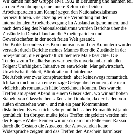
Wir kamen mit der Gruppe etwa 1932 in Berührung und nahmen teil
an den Bemühungen, eine innere Reform der beiden
Arbeiterparteien zum Kampf gegen den Nationalsozialismus
herbeizuführen. Gleichzeitig wurde Verbindung mit der
internationalen Arbeiterbewegung im Ausland aufgenommen, und
nach dem Sieg des Nationalsozialismus wurden Berichte über die
Zustände in Deutschland an die Arbeiterparteien und
Gewerkschaften in der noch freien Welt gesandt.
Die Kritik besonders des Kommunismus und der Komintern wurden
verstärkt durch Berichte meines Mannes über die Zustände in der
Sowjetunion, die er geschäftlich mehrere Male besuchte. Die
Tendenz zum Totalitarismus war bereits unverkennbar mit allen
Folgen: Unfähigkeit, Initiative zu entwickeln, Mangelwirtschaft,
Unwirtschaftlichkeit, Bürokratie und Intoleranz.
Die Arbeit war zwar konspiratorisch, aber keineswegs romantisch.
Ich kann mich nur an eine einzige Gelegenheit erinnern, die man
vielleicht als romantisch hätte bezeichnen können. Das war ein
Treffen am späten Abend in einem Glaserladen, wo wir auf hohen
Stapeln von Glasscheiben saßen - im Dunkeln, da der Laden von
außen einzusehen war -, und mit ein paar Kommunisten
diskutierten. Es war nicht sehr gemütlich - aber Romantik ist ja nie
gemütlich! Im übrigen mußte jedes Treffen eingeleitet werden mit
der Frage: »Woher kennen wir uns?« damit im Falle einer Razzia
durch die Gestapo die Aussagen der Anwesenden keine
Widersprüche zeigten und das Treffen den Anschein harmloser