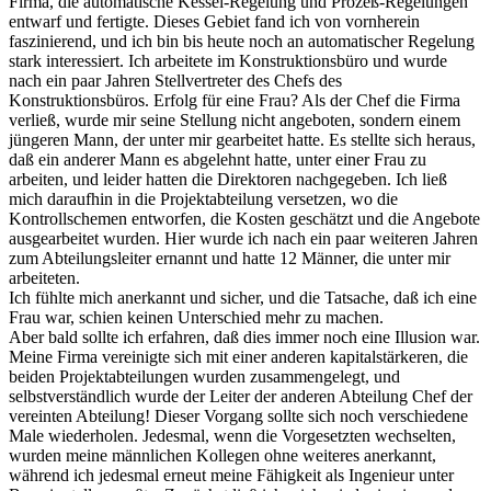
Firma, die automatische Kessel-Regelung und Prozeß-Regelungen
entwarf und fertigte. Dieses Gebiet fand ich von vornherein
faszinierend, und ich bin bis heute noch an automatischer Regelung
stark interessiert. Ich arbeitete im Konstruktionsbüro und wurde
nach ein paar Jahren Stellvertreter des Chefs des
Konstruktionsbüros. Erfolg für eine Frau? Als der Chef die Firma
verließ, wurde mir seine Stellung nicht angeboten, sondern einem
jüngeren Mann, der unter mir gearbeitet hatte. Es stellte sich heraus,
daß ein anderer Mann es abgelehnt hatte, unter einer Frau zu
arbeiten, und leider hatten die Direktoren nachgegeben. Ich ließ
mich daraufhin in die Projektabteilung versetzen, wo die
Kontrollschemen entworfen, die Kosten geschätzt und die Angebote
ausgearbeitet wurden. Hier wurde ich nach ein paar weiteren Jahren
zum Abteilungsleiter ernannt und hatte 12 Männer, die unter mir
arbeiteten.
Ich fühlte mich anerkannt und sicher, und die Tatsache, daß ich eine
Frau war, schien keinen Unterschied mehr zu machen.
Aber bald sollte ich erfahren, daß dies immer noch eine Illusion war.
Meine Firma vereinigte sich mit einer anderen kapitalstärkeren, die
beiden Projektabteilungen wurden zusammengelegt, und
selbstverständlich wurde der Leiter der anderen Abteilung Chef der
vereinten Abteilung! Dieser Vorgang sollte sich noch verschiedene
Male wiederholen. Jedesmal, wenn die Vorgesetzten wechselten,
wurden meine männlichen Kollegen ohne weiteres anerkannt,
während ich jedesmal erneut meine Fähigkeit als Ingenieur unter