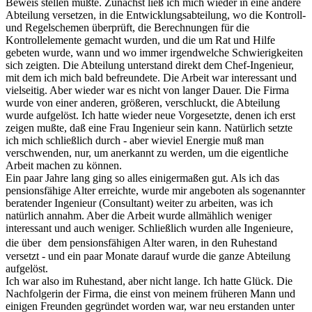
Beweis stellen mußte. Zunächst ließ ich mich wieder in eine andere
Abteilung versetzen, in die Entwicklungsabteilung, wo die Kontroll-
und Regelschemen überprüft, die Berechnungen für die
Kontrollelemente gemacht wurden, und die um Rat und Hilfe
gebeten wurde, wann und wo immer irgendwelche Schwierigkeiten
sich zeigten. Die Abteilung unterstand direkt dem Chef-Ingenieur,
mit dem ich mich bald befreundete. Die Arbeit war interessant und
vielseitig. Aber wieder war es nicht von langer Dauer. Die Firma
wurde von einer anderen, größeren, verschluckt, die Abteilung
wurde aufgelöst. Ich hatte wieder neue Vorgesetzte, denen ich erst
zeigen mußte, daß eine Frau Ingenieur sein kann. Natürlich setzte
ich mich schließlich durch - aber wieviel Energie muß man
verschwenden, nur, um anerkannt zu werden, um die eigentliche
Arbeit machen zu können.
Ein paar Jahre lang ging so alles einigermaßen gut. Als ich das
pensionsfähige Alter erreichte, wurde mir angeboten als sogenannter
beratender Ingenieur (Consultant) weiter zu arbeiten, was ich
natürlich annahm. Aber die Arbeit wurde allmählich weniger
interessant und auch weniger. Schließlich wurden alle Ingenieure,
die über dem pensionsfähigen Alter waren, in den Ruhestand
versetzt - und ein paar Monate darauf wurde die ganze Abteilung
aufgelöst.
Ich war also im Ruhestand, aber nicht lange. Ich hatte Glück. Die
Nachfolgerin der Firma, die einst von meinem früheren Mann und
einigen Freunden gegründet worden war, war neu erstanden unter