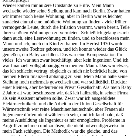
Wieder kamen mir äußere Umstände zu Hilfe. Mein Mann
wechselte wieder seine Stellung und kam nach Berlin. Zwar hatten
wir immer noch keine Wohnung, aber in Berlin war es leichter,
zunächst einmal eine möblierte Wohnung zu finden - viele früher
vermögende Leute, durch die Inflation verarmt, waren bereit, Teile
ihrer schönen Wohnungen zu vermieten. Schließlich gelang es mir
dann auch, eine Leerwohnung zu finden, und so beschlossen mein
Mann und ich, noch ein Kind zu haben. Im Herbst 1930 wurde
unsere zweite Tochter geboren, und ich konnte wieder das Glück
genießen, ein Baby zu stillen. Das war eine Kompensiation für
vieles. Ich war nun zwar beschäftigt, aber kein Ingenieur. Und ich
war finanziell völlig abhängig von meinem Mann. Das war etwas,
das ich schlecht vertrug, obgleich es mich nie bedrückt hatte, von
meinen Eltern finanziell abhängig zu sein. Mein Mann hatte seine
Stellung noch mehrmals gewechselt und war schließlich Direktor
einer kleinen, aber bedeutenden Privat-Gesellschaft. Als mein Baby
2 Jahre alt war, beschlossen wir, daß ich halbzeitig in seiner Firma
als sein Assistent arbeiten sollte. Zwar war ich ausgebildete
Elektrotechnikerin und die Arbeit in der Union Gesellschaft für
Wärmetechnik war reine Maschinenbautechnik, aber Frauen als
Ingenieure dürfen nicht wählerisch sein, und ich fand bald, daß
meine Ausbildung als Ingenieur es mir ermöglichte, Probleme in
Angriff zu nehmen und zu lösen, die nicht notwendigerweise in
mein Fach schlugen. Die Methodik war die gleiche, und das