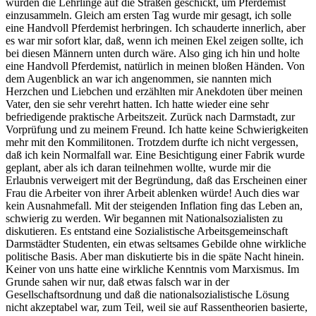
wurden die Lehrlinge auf die Straßen geschickt, um Pferdemist
einzusammeln. Gleich am ersten Tag wurde mir gesagt, ich solle
eine Handvoll Pferdemist herbringen. Ich schauderte innerlich, aber
es war mir sofort klar, daß, wenn ich meinen Ekel zeigen sollte, ich
bei diesen Männern unten durch wäre. Also ging ich hin und holte
eine Handvoll Pferdemist, natürlich in meinen bloßen Händen. Von
dem Augenblick an war ich angenommen, sie nannten mich
Herzchen und Liebchen und erzählten mir Anekdoten über meinen
Vater, den sie sehr verehrt hatten. Ich hatte wieder eine sehr
befriedigende praktische Arbeitszeit. Zurück nach Darmstadt, zur
Vorprüfung und zu meinem Freund. Ich hatte keine Schwierigkeiten
mehr mit den Kommilitonen. Trotzdem durfte ich nicht vergessen,
daß ich kein Normalfall war. Eine Besichtigung einer Fabrik wurde
geplant, aber als ich daran teilnehmen wollte, wurde mir die
Erlaubnis verweigert mit der Begründung, daß das Erscheinen einer
Frau die Arbeiter von ihrer Arbeit ablenken würde! Auch dies war
kein Ausnahmefall. Mit der steigenden Inflation fing das Leben an,
schwierig zu werden. Wir begannen mit Nationalsozialisten zu
diskutieren. Es entstand eine Sozialistische Arbeitsgemeinschaft
Darmstädter Studenten, ein etwas seltsames Gebilde ohne wirkliche
politische Basis. Aber man diskutierte bis in die späte Nacht hinein.
Keiner von uns hatte eine wirkliche Kenntnis vom Marxismus. Im
Grunde sahen wir nur, daß etwas falsch war in der
Gesellschaftsordnung und daß die nationalsozialistische Lösung
nicht akzeptabel war, zum Teil, weil sie auf Rassentheorien basierte,