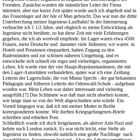
Fremden. Zunächst wurden die männlichen Leiter der Firma
interniert, aber nur kurze Zeit später wurde auch ich abgeholt und in
das Frauenlager auf der Isle of Man gebracht. Das war nun die dritte
Unterbrechung meiner Ingenieur-Laufbahn! In der Internierung
verbrachte ich 1 1/2 Jahre, und obgleich es meine Entwicklung als
Ingenieur nicht berührte, so hat diese Zeit mir viele Erfahrungen
gegeben, die ich als wertvoll empfinde. Im Lager waren etwa 4500
Frauen, meist Deutsche und darunter viele Jüdinnen; wir waren in
Hotels und Pensionen einquartiert, hatten Zugang zu den
Badestränden und zur schönen näheren Umgebung, und es
entwickelte sich schnell ein reges und vielseitiges, organisiertes
Leben. Ich wurde eine der vier Haupt-Repräsentantinnen, die mit
den Lager-Autoritäten verhandelten, später war ich eine Zeitlang
Leiterin der Lagerschule, die von Minna Specht - der gut bekannten
Pädagogin und früheren Leiterin der Odenwald-Schule - aufgebaut
worden war. Mein Leben war daher interessant und vielseitig
ausgefüllt.
[7]
Das Schlimme war daß man nicht absehen konnte,
wie lange man so von der Welt abgeschnitten sein würde. Ein
Vorteil hingegen war, daß ich mit meiner Mutter in Berlin
korrespondieren konnte. Wir durften Kriegsgefangenen-Briefe
schreiben und erhielten Post.
Schließlich wurde ich doch freigelassen, als aktiver Anti-Nazi und
kehrte nach London zurück. Es war nicht leicht, eine Stelle als
Ingenieur zu finden, obwohl natürlich eine große Nachfrage nach
ausgebildeten Ingenieuren bestand. Aber die Arbeitsvermittlungs-