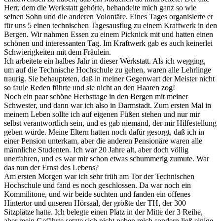
Herr, dem die Werkstatt gehörte, behandelte mich ganz so wie
seinen Sohn und die anderen Volontäre. Eines Tages organisierte er
für uns 5 einen technischen Tagesausflug zu einem Kraftwerk in den
Bergen. Wir nahmen Essen zu einem Picknick mit und hatten einen
schönen und interessanten Tag. Im Kraftwerk gab es auch keinerlei
Schwierigkeiten mit dem Fräulein.
Ich arbeitete ein halbes Jahr in dieser Werkstatt. Als ich wegging,
um auf die Technische Hochschule zu gehen, waren alle Lehrlinge
traurig. Sie behaupteten, daß in meiner Gegenwart der Meister nicht
so faule Reden führte und sie nicht an den Haaren zog!
Noch ein paar schöne Herbsttage in den Bergen mit meiner
Schwester, und dann war ich also in Darmstadt. Zum ersten Mal in
meinem Leben sollte ich auf eigenen Füßen stehen und nur mir
selbst verantwortlich sein, und es gab niemand, der mir Hilfestellung
geben würde. Meine Eltern hatten noch dafür gesorgt, daß ich in
einer Pension unterkam, aber die anderen Pensionäre waren alle
männliche Studenten. Ich war 20 Jahre alt, aber doch völlig
unerfahren, und es war mir schon etwas schummerig zumute. War
das nun der Ernst des Lebens?
Am ersten Morgen war ich sehr früh am Tor der Technischen
Hochschule und fand es noch geschlossen. Da war noch ein
Kommilitone, und wir beide suchten und fanden ein offenes
Hintertor und unseren Hörsaal, der größte der TH, der 300
Sitzplätze hatte. Ich belegte einen Platz in der Mitte der 3 Reihe,
aber mein Gefährte setzte sich nicht neben mich sondern ließ einige