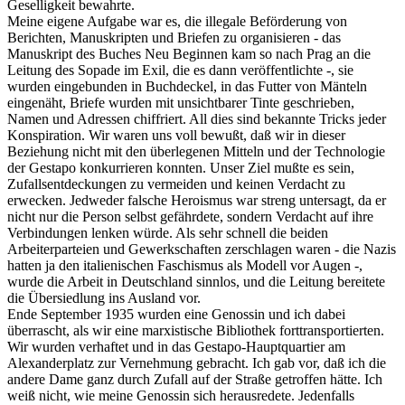
Geselligkeit bewahrte.
Meine eigene Aufgabe war es, die illegale Beförderung von
Berichten, Manuskripten und Briefen zu organisieren - das
Manuskript des Buches Neu Beginnen kam so nach Prag an die
Leitung des Sopade im Exil, die es dann veröffentlichte -, sie
wurden eingebunden in Buchdeckel, in das Futter von Mänteln
eingenäht, Briefe wurden mit unsichtbarer Tinte geschrieben,
Namen und Adressen chiffriert. All dies sind bekannte Tricks jeder
Konspiration. Wir waren uns voll bewußt, daß wir in dieser
Beziehung nicht mit den überlegenen Mitteln und der Technologie
der Gestapo konkurrieren konnten. Unser Ziel mußte es sein,
Zufallsentdeckungen zu vermeiden und keinen Verdacht zu
erwecken. Jedweder falsche Heroismus war streng untersagt, da er
nicht nur die Person selbst gefährdete, sondern Verdacht auf ihre
Verbindungen lenken würde. Als sehr schnell die beiden
Arbeiterparteien und Gewerkschaften zerschlagen waren - die Nazis
hatten ja den italienischen Faschismus als Modell vor Augen -,
wurde die Arbeit in Deutschland sinnlos, und die Leitung bereitete
die Übersiedlung ins Ausland vor.
Ende September 1935 wurden eine Genossin und ich dabei
überrascht, als wir eine marxistische Bibliothek forttransportierten.
Wir wurden verhaftet und in das Gestapo-Hauptquartier am
Alexanderplatz zur Vernehmung gebracht. Ich gab vor, daß ich die
andere Dame ganz durch Zufall auf der Straße getroffen hätte. Ich
weiß nicht, wie meine Genossin sich herausredete. Jedenfalls