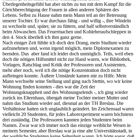
Überlegenheitsgefühl hat aber nichts zu tun mit dem Kampf für die
Gleichberechtigung der Frauen in allen anderen Sphären des
Lebens. Selbst zu Hause nahm mein Mann teil an der Betreuung
unserer Tochter. Er war durchaus fähig - und willig -, ihre Windeln
zu wechseln und, später, sie zu füttern, und half selbstverständlich
beim Abwaschen. Das Feuermachen und Kohleheraufschleppen in
den 4. Stock überließ ich ihm ganz gerne.
Nach einiger Zeit fühlte ich doch den Drang, mein Studium wieder
aufzunehmen und, wenn irgend möglich, mein Diplomexamen zu
beenden. Das aber fand ich leider doch unmöglich. Teils, weil eben
doch die nötigen Hilfsmittel nicht zur Hand waren, wie Bibliothek,
Vorlagen, Ratschlag und Kritik der Professoren und Assistenten,
mehr aber noch, weil ich die nötige Konzentration doch nicht
aufbringen konnte. Äußere Umstände kamen mir zu Hilfe. Mein
Mann wechselte seine Stellung und ging nach Stettin, wo wir keine
Wohnung finden konnten - dies war die Zeit der
Wohnungsknappheit und des Wohnungselends -, ich ging wieder
zurück ins Elternhaus, übergab meine Tochter meiner Mutter und
nahm das Studium wieder auf, diesmal an der TH Breslau. Die
Verhältnisse hatten sich unglaublich geändert. Im Zeichensaal waren
vielleicht 20 Studenten, für jedes Laborexperiment waren höchstens
drei zuständig. Die Professoren kannten jeden Studenten beim
Namen. Zwar war ich immer noch das einzige weibliche Wesen in
meinem Semester, aber Breslau war ja eine alte Universitätsstadt, in
der weibliche Studenten keine Seltenheit waren. Ich hörte sogar, daß