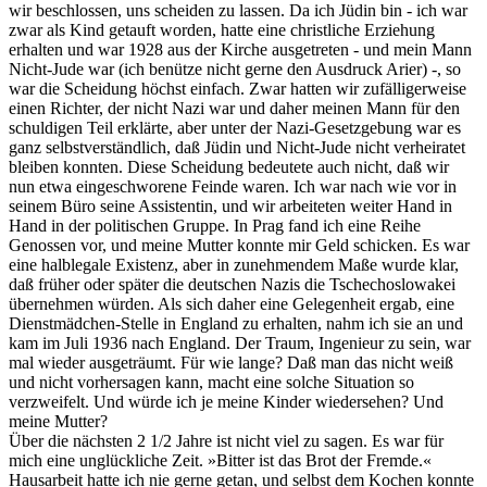
wir beschlossen, uns scheiden zu lassen. Da ich Jüdin bin - ich war
zwar als Kind getauft worden, hatte eine christliche Erziehung
erhalten und war 1928 aus der Kirche ausgetreten - und mein Mann
Nicht-Jude war (ich benütze nicht gerne den Ausdruck Arier) -, so
war die Scheidung höchst einfach. Zwar hatten wir zufälligerweise
einen Richter, der nicht Nazi war und daher meinen Mann für den
schuldigen Teil erklärte, aber unter der Nazi-Gesetzgebung war es
ganz selbstverständlich, daß Jüdin und Nicht-Jude nicht verheiratet
bleiben konnten. Diese Scheidung bedeutete auch nicht, daß wir
nun etwa eingeschworene Feinde waren. Ich war nach wie vor in
seinem Büro seine Assistentin, und wir arbeiteten weiter Hand in
Hand in der politischen Gruppe. In Prag fand ich eine Reihe
Genossen vor, und meine Mutter konnte mir Geld schicken. Es war
eine halblegale Existenz, aber in zunehmendem Maße wurde klar,
daß früher oder später die deutschen Nazis die Tschechoslowakei
übernehmen würden. Als sich daher eine Gelegenheit ergab, eine
Dienstmädchen-Stelle in England zu erhalten, nahm ich sie an und
kam im Juli 1936 nach England. Der Traum, Ingenieur zu sein, war
mal wieder ausgeträumt. Für wie lange? Daß man das nicht weiß
und nicht vorhersagen kann, macht eine solche Situation so
verzweifelt. Und würde ich je meine Kinder wiedersehen? Und
meine Mutter?
Über die nächsten 2 1/2 Jahre ist nicht viel zu sagen. Es war für
mich eine unglückliche Zeit. »Bitter ist das Brot der Fremde.«
Hausarbeit hatte ich nie gerne getan, und selbst dem Kochen konnte