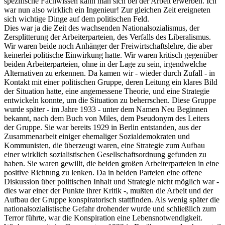
spezifische Fachwissen kann man sich bei der Arbeit erwerben. Ich
war nun also wirklich ein Ingenieur! Zur gleichen Zeit ereigneten
sich wichtige Dinge auf dem politischen Feld.
Dies war ja die Zeit des wachsenden Nationalsozialismus, der
Zersplitterung der Arbeiterparteien, des Verfalls des Liberalismus.
Wir waren beide noch Anhänger der Freiwirtschaftslehre, die aber
keinerlei politische Einwirkung hatte. Wir waren kritisch gegenüber
beiden Arbeiterparteien, ohne in der Lage zu sein, irgendwelche
Alternativen zu erkennen. Da kamen wir - wieder durch Zufall - in
Kontakt mit einer politischen Gruppe, deren Leitung ein klares Bild
der Situation hatte, eine angemessene Theorie, und eine Strategie
entwickeln konnte, um die Situation zu beherrschen. Diese Gruppe
wurde später - im Jahre 1933 - unter dem Namen Neu Beginnen
bekannt, nach dem Buch von Miles, dem Pseudonym des Leiters
der Gruppe. Sie war bereits 1929 in Berlin entstanden, aus der
Zusammenarbeit einiger ehemaliger Sozialdemokraten und
Kommunisten, die überzeugt waren, eine Strategie zum Aufbau
einer wirklich sozialistischen Gesellschaftsordnung gefunden zu
haben. Sie waren gewillt, die beiden großen Arbeiterparteien in eine
positive Richtung zu lenken. Da in beiden Parteien eine offene
Diskussion über politischen Inhalt und Strategie nicht möglich war -
dies war einer der Punkte ihrer Kritik -, mußten die Arbeit und der
Aufbau der Gruppe konspiratorisch stattfinden. Als wenig später die
nationalsozialistische Gefahr drohender wurde und schließlich zum
Terror führte, war die Konspiration eine Lebensnotwendigkeit.