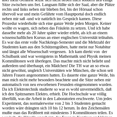
Sitze zwischen uns frei. Langsam füllte sich der Saal, aber die Plätze
rechts und links neben mir blieben frei, bis der Hörsaal schon
übervoll war und mein Gefährte vom Hauptportal doch endlich
neben mir saß -und wir natürlich ins Gespräch kamen. Diese
Prozedur wiederholte sich eine ganze Weile jeden Morgen. Keiner
wollte es wagen, sich neben das Fräulein zu setzen. Und ich habe
dasselbe mehr als 20 Jahre später wieder erlebt, als ich an einem
wissenschaftlichen Kursus an einer englischen Universität teilnahm.
Es war das erste volle Nachkriegs-Semester und die Mehrzahl der
Studenten kam aus den Schützengräben, hatte meist nur Notabitur
und längst alle Wissenschaft vergessen. Ich kam direkt von der
Schulbank und war wenigstens in Mathematik und Physik meinen
Kommilitonen weit überlegen. Das machte mich nicht beliebt und
außerdem und überhaupt, ein Mädchen! Die TH war an so etwas
nicht gewöhnt, ungleich Universitäten wie München, die schon seit
Jahren Frauen angenommen hatten. Es dauerte eine ganze Weile, bis
man mich nicht mehr besonders beachtete und die Sitze neben mir
automatisch von neu erworbenen Freunden eingenommen wurden.
Da ich Elektrotechnik studierte so war es wohl unvermeidlich, daß
ich den Spitznamen Elektro, erhielt. Die Hochschule war völlig
überfüllt, was die Arbeit in den Laboratorien erschwerte. Um jedes
Experiment, das normalerweise von 2 bis 3 Studenten gemacht
worden wäre drängten sich 10 bis 12 herum. In den Zeichensälen
mußte man das Reißbrett mit mindestens 3 Kommilitonen teilen. Es