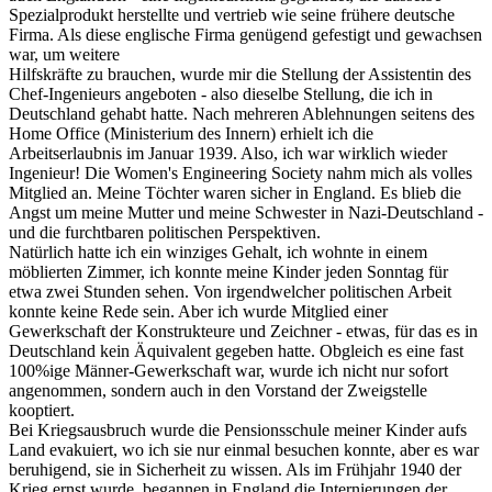
Spezialprodukt herstellte und vertrieb wie seine frühere deutsche
Firma. Als diese englische Firma genügend gefestigt und gewachsen
war, um weitere
Hilfskräfte zu brauchen, wurde mir die Stellung der Assistentin des
Chef-Ingenieurs angeboten - also dieselbe Stellung, die ich in
Deutschland gehabt hatte. Nach mehreren Ablehnungen seitens des
Home Office (Ministerium des Innern) erhielt ich die
Arbeitserlaubnis im Januar 1939. Also, ich war wirklich wieder
Ingenieur! Die Women's Engineering Society nahm mich als volles
Mitglied an. Meine Töchter waren sicher in England. Es blieb die
Angst um meine Mutter und meine Schwester in Nazi-Deutschland -
und die furchtbaren politischen Perspektiven.
Natürlich hatte ich ein winziges Gehalt, ich wohnte in einem
möblierten Zimmer, ich konnte meine Kinder jeden Sonntag für
etwa zwei Stunden sehen. Von irgendwelcher politischen Arbeit
konnte keine Rede sein. Aber ich wurde Mitglied einer
Gewerkschaft der Konstrukteure und Zeichner - etwas, für das es in
Deutschland kein Äquivalent gegeben hatte. Obgleich es eine fast
100%ige Männer-Gewerkschaft war, wurde ich nicht nur sofort
angenommen, sondern auch in den Vorstand der Zweigstelle
kooptiert.
Bei Kriegsausbruch wurde die Pensionsschule meiner Kinder aufs
Land evakuiert, wo ich sie nur einmal besuchen konnte, aber es war
beruhigend, sie in Sicherheit zu wissen. Als im Frühjahr 1940 der
Krieg ernst wurde, begannen in England die Internierungen der