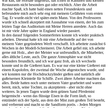
war kalt, die Hörsäle ungeheizt, das Essen in Kantinen und kleinen
Restaurants nicht besonders gut oder reichlich. Aber die Arbeit
machte Spaß, ich hatte bald einen netten Freundeskreis und
befreundete mich auch sehr eng mit meinem Gefährten vom ersten
Tag. Er wurde-nicht viel später-mein Mann. Von den Professoren
wurde ich schnell akzeptiert mit Ausnahme von einem, der bis zum
letzten Tage das Auditorium mit Meine Herren anredete. Auch das
ist mir viele Jahre später in England wieder passiert.
In den darauf folgenden Sommerferien konnte ich wieder praktisch
arbeiten. Diesmal hatte ich mir eine Arbeitsstelle auf der von
meinem Vater gegründeten Werft verschafft. Ich arbeitete zunächst 6
Wochen in der Modell-Schreinerei. Die Arbeit gefiel mir, ich arbeite
gerne mit Holz., aber der Meister war unfreundlich, die Mitarbeiter,
alles ältliche Leute, auch. Die ganze Atmosphäre war nicht
besonders freundlich, und ich war ganz froh, als ich wechseln
konnte und in die Gießerei kam. Es war nur eine kleine Gießerei mit
einem Kupolofen, der zweimal die Woche abgestochen wurde, und
wir konnten nur die Hochdruckzylinder gießen und natürlich alle
gußeisernen Kleinteile für Schiffe. Zwei ältere Arbeiter machten das
alles. Beide hatten noch unter meinem Vater gearbeitet und waren
bereit, mich, seine Tochter, zu akzeptieren - aber nicht ohne
weiteres. In jenen Tagen wurde dem grünen Sand Pferdemist
beigemischt - wenn das flüssige Eisen in die Form läuft, so
entzündet sich der Spelz, aus dem der Mist zum großen Teil besteht,
und verbrennt und macht so die Sandform porös. - Jeden Morgen