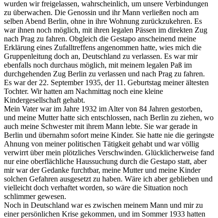
wurden wir freigelassen, wahrscheinlich, um unsere Verbindungen
zu überwachen. Die Genossin und ihr Mann verließen noch am
selben Abend Berlin, ohne in ihre Wohnung zurückzukehren. Es
war ihnen noch möglich, mit ihren legalen Pässen im direkten Zug
nach Prag zu fahren. Obgleich die Gestapo anscheinend meine
Erklärung eines Zufalltreffens angenommen hatte, wies mich die
Gruppenleitung doch an, Deutschland zu verlassen. Es war mir
ebenfalls noch durchaus möglich, mit meinem legalen Paß im
durchgehenden Zug Berlin zu verlassen und nach Prag zu fahren.
Es war der 22. September 1935, der 11. Geburtstag meiner ältesten
Tochter. Wir hatten am Nachmittag noch eine kleine
Kindergesellschaft gehabt.
Mein Vater war im Jahre 1932 im Alter von 84 Jahren gestorben,
und meine Mutter hatte sich entschlossen, nach Berlin zu ziehen, wo
auch meine Schwester mit ihrem Mann lebte. Sie war gerade in
Berlin und übernahm sofort meine Kinder. Sie hatte nie die geringste
Ahnung von meiner politischen Tätigkeit gehabt und war völlig
verwirrt über mein plötzliches Verschwinden. Glücklicherweise fand
nur eine oberflächliche Haussuchung durch die Gestapo statt, aber
mir war der Gedanke furchtbar, meine Mutter und meine Kinder
solchen Gefahren ausgesetzt zu haben. Wäre ich aber geblieben und
vielleicht doch verhaftet worden, so wäre die Situation noch
schlimmer gewesen.
Noch in Deutschland war es zwischen meinem Mann und mir zu
einer persönlichen Krise gekommen, und im Sommer 1933 hatten