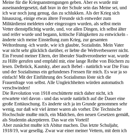
Meine für die Kriegsanstrengungen geben. Aber es wurde mir
auseinandergesetzt, daß brav in der Schule sein das Meine sei, und
ich war noch jung genug, das zu schlukken. Als der Krieg sich
hinauszog, einige etwas ältere Freunde sich entweder zum
Militärdienst meldeten oder eingezogen wurden, als selbst mein
Vetter dienstpflichtig wurde, und, vor allen Dingen, ich selbst älter
und reifer wurde und begann, kritische Fähigkeiten zu entwickeln -
änderte sich meine Einstellung zum Krieg, zur gesamten
Weltordnung -ich wurde, wie ich glaubte, Sozialistin. Mein Vater
war nicht sehr glücklich darüber, er liebte die Weltverbesserer nicht.
Ein Freund meiner Eltern, der liberaler Stadtverordneter war, wurde
zu Hilfe gerufen und empfahl mir, eine lange Reihe von Büchern zu
lesen. Delbrück, Kautsky, aber auch Bebel - natürlich war Die Frau
und der Sozialismus ein gefundenes Fressen für mich. Es war ja so
einfach! Mit der Einführung des Sozialismus löste sich die
Frauenfrage von selbst. Alle Ungleichheiten würden automatisch
verschwinden!
Die Revolution von 1918 erschütterte mich daher nicht, ich
erwartete viel davon - und das wurde natürlich auf die Dauer eine
große Enttäuschung. Es änderte sich ja im Grunde genommen sehr
wenig, nur daß wir viel ärmer waren als vorher. Die Technische
Hochschule mußte mich, ein Mädchen, den neuen Gesetzen gemäß,
als Studentin akzeptieren. Das war ein Vorteil!
Aber zunächst mußte ich Abitur machen. Das letzte Schuljahr,
1918/19, war gesellig. Zwar war einer meiner Vettern, mit dem ich