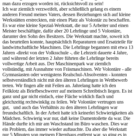
man dazu erzogen worden ist, rücksichtsvoll zu sein!
Ich war ziemlich verzweifelt, aber schließlich gelang es einem
anderen Freund meines Vaters, dessen Beziehungen sich auf kleine
Werkstätten erstreckten, mir einen Platz als Volontär zu beschaffen.
Es war eine kleine Spezial-Werkstatt, die nur 5 Arbeiter und einen
Meister beschäftigte, dafür aber 20 Lehrlinge und 5 Volontäre,
darunter den Sohn des Besitzers. Die Werkstatt machte, soweit ich
das beurteilen konnte, hauptsächlich Reparaturen und Ersatzteile für
landwirtschaftliche Maschinen. Die Lehrlinge begannen mit etwa 13
Jahren -direkt von der Volksschule -, die Lehrzeit dauerte 4 Jahre,
und während der letzten 2 Jahre führten die Lehrlinge bereits
vollwertige Arbeit aus. Der Maschinenpark war ziemlich
vollständig, mit Ausnahme von Fräsmaschinen. Wir Volontäre - alle
Gymnasiasten oder wenigstens Realschul-Absolventen - konnten
selbstverständlich nicht mit den älteren Lehrlingen in Wettbewerb
treten. Wir fingen alle mit Feilen an. Jahrelang hatte ich den
Feilklotz als Briefbeschwerer auf meinem Schreibtisch liegen. Es ist
ganz und gar nicht einfach, eine Fläche wirklich flach und
gleichzeitig rechtwinklig zu feilen. Wir Volontäre vertrugen uns
gut, und auch das Verhältnis zu den älteren Lehrlingen war
freundschaftlich. In der Arbeit hatte ich keinerlei Schwierigkeiten als
Mädchen. Schwierig war nur, daß keine Damentoilette da war. Die
Hände durfte ich mir am Waschstand im Büro waschen. Dies war
ein Problem, das immer wieder auftauchte. Da aber die Werkstatt
nur 5 Minuten von meinem Elternhaus entfernt war, so ging es in