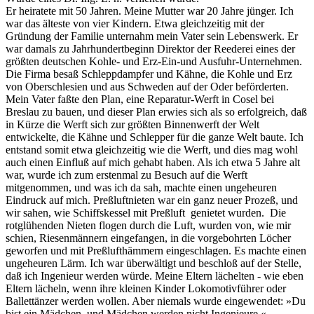
Er heiratete mit 50 Jahren. Meine Mutter war 20 Jahre jünger. Ich
war das älteste von vier Kindern. Etwa gleichzeitig mit der
Gründung der Familie unternahm mein Vater sein Lebenswerk. Er
war damals zu Jahrhundertbeginn Direktor der Reederei eines der
größten deutschen Kohle- und Erz-Ein-und Ausfuhr-Unternehmen.
Die Firma besaß Schleppdampfer und Kähne, die Kohle und Erz
von Oberschlesien und aus Schweden auf der Oder beförderten.
Mein Vater faßte den Plan, eine Reparatur-Werft in Cosel bei
Breslau zu bauen, und dieser Plan erwies sich als so erfolgreich, daß
in Kürze die Werft sich zur größten Binnenwerft der Welt
entwickelte, die Kähne und Schlepper für die ganze Welt baute. Ich
entstand somit etwa gleichzeitig wie die Werft, und dies mag wohl
auch einen Einfluß auf mich gehabt haben. Als ich etwa 5 Jahre alt
war, wurde ich zum erstenmal zu Besuch auf die Werft
mitgenommen, und was ich da sah, machte einen ungeheuren
Eindruck auf mich. Preßluftnieten war ein ganz neuer Prozeß, und
wir sahen, wie Schiffskessel mit Preßluft genietet wurden. Die
rotglühenden Nieten flogen durch die Luft, wurden von, wie mir
schien, Riesenmännern eingefangen, in die vorgebohrten Löcher
geworfen und mit Preßlufthämmern eingeschlagen. Es machte einen
ungeheuren Lärm. Ich war überwältigt und beschloß auf der Stelle,
daß ich Ingenieur werden würde. Meine Eltern lächelten - wie eben
Eltern lächeln, wenn ihre kleinen Kinder Lokomotivführer oder
Ballettänzer werden wollen. Aber niemals wurde eingewendet: »Du
bist ein Mädchen, und Mädchen werden nicht Ingenieure.«