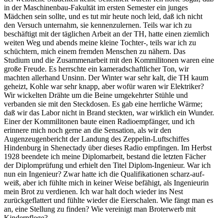
in der Maschinenbau-Fakultät im ersten Semester ein junges
Mädchen sein sollte, und es tut mir heute noch leid, daß ich nicht
den Versuch unternahm, sie kennenzulernen. Teils war ich zu
beschäftigt mit der täglichen Arbeit an der TH, hatte einen ziemlich
weiten Weg und abends meine kleine Tochter-, teils war ich zu
schüchtern, mich einem fremden Menschen zu nähern. Das
Studium und die Zusammenarbeit mit den Kommilitonen waren eine
große Freude. Es herrschte ein kameradschaftlicher Ton, wir
machten allerhand Unsinn. Der Winter war sehr kalt, die TH kaum
geheizt, Kohle war sehr knapp, aber wofür waren wir Elektriker?
Wir wickelten Drähte um die Beine umgekehrter Stühle und
verbanden sie mit den Steckdosen. Es gab eine herrliche Wärme;
daß wir das Labor nicht in Brand steckten, war wirklich ein Wunder.
Einer der Kommilitonen baute einen Radioempfänger, und ich
erinnere mich noch gerne an die Sensation, als wir den
Augenzeugenbericht der Landung des Zeppelin-Luftschiffes
Hindenburg in Shenectady über dieses Radio empfingen. Im Herbst
1928 beendete ich meine Diplomarbeit, bestand die letzten Fächer
der Diplomprüfung und erhielt den Titel Diplom-Ingenieur. War ich
nun ein Ingenieur? Zwar hatte ich die Qualifikationen scharz-auf-
weiß, aber ich fühlte mich in keiner Weise befähigt, als Ingenieurin
mein Brot zu verdienen. Ich war halt doch wieder ins Nest
zurückgeflattert und fühlte wieder die Eierschalen. Wie fängt man es
an, eine Stellung zu finden? Wie vereinigt man Broterwerb mit
Kinderpflege?