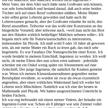
Mein Vater, der dem Alter nach hätte mein Großvater sein können,
war sehr fortschrittlich und bestand darauf, daß auch seine beiden
Töchter sich auf einen Beruf vorbereiten müßten. Meine Mutter
wäre selbst gerne Lehrerin geworden und hatte auch ihr
Lehrerexamen gemacht, aber der Großvater erlaubte ihr nicht, den
Beruf auszuüben. Teilweise war das wohl eine Konzession an das
bürgerliche Vorurteil, aber teilweise auch, »weil man nicht das Brot
aus den Händen wirklich bedürftiger Mädchen nehmen sollte«. Ich
begann mich sehr für Naturwissenschaften zu interessieren,
insbesondere für Physik. Ich muß wohl 9 oder 10 Jahre alt gewesen
sein, als mir meine Mutter ein Buch zu lesen gab, das mich sehr
begeisterte. Es war Faradays Die Naturgeschichte einer Kerze. Ich
wurde bestärkt in meinem Entschluß, Ingenieur zu werden. Ich weiß
nicht, ob meine Eltern dies nun schon ernst nahmen - jedenfalls
schenkte mir ein Onkel wenig später ein Abonnement auf eine
Zeitschrift, Der junge Ingenieur, die natürlich für Knaben gemeint
war. Wenn ich meinen Klassenkameradinnen gegenüber meine
Berufspläne erwähnte, so wurden sie zwar als etwas exzentrisch
angesehen, aber einen wirklichen Widerstand fand ich weder bei
Lehrern noch Mitschülern. Natürlich war ich eine der besten in
Mathematik und Physik. Wir hatten ausgezeichneten Unterricht in
beiden Fächern.
Ich war eng befreundet mit einem meiner Vettern, der beinahe ein
Ingenieur-Genie war. Schon als 8 jähriger war sein Zimmer voller