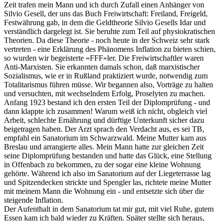
Zeit trafen mein Mann und ich durch Zufall einen Anhänger von
Silvio Gesell, der uns das Buch Freiwirtschaft: Freiland, Freigeld,
Festwährung gab, in dem die Geldtheorie Silvio Gesells Idar und
verständlich dargelegt ist. Sie beruhte zum Teil auf physiokratischen
Theorien. Da diese Theorie - noch heute in der Schweiz sehr stark
vertreten - eine Erklärung des Phänomens Inflation zu bieten schien,
so wurden wir begeisterte »FFF«ler. Die Freiwirtschaftler waren
Anti-Marxisten. Sie erkannten damals schon, daß marxistischer
Sozialismus, wie er in Rußland praktiziert wurde, notwendig zum
Totalitarismus führen müsse. Wir begannen also, Vorträge zu halten
und versuchten, mit wechselndem Erfolg, Proselyten zu machen.
Anfang 1923 bestand ich den ersten Teil der Diplomprüfung - und
dann klappte ich zusammen! Warum weiß ich nicht, obgleich viel
Arbeit, schlechte Ernährung und dürftige Unterkunft sicher dazu
beigetragen haben. Der Arzt sprach den Verdacht aus, es sei TB,
empfahl ein Sanatorium im Schwarzwald. Meine Mutter kam aus
Breslau und arrangierte alles. Mein Mann hatte zur gleichen Zeit
seine Diplomprüfung bestanden und hatte das Glück, eine Stellung
in Offenbach zu bekommen, zu der sogar eine kleine Wohnung
gehörte. Während ich also im Sanatorium auf der Liegeterrasse lag
und Spitzendecken strickte und Spengler las, richtete meine Mutter
mit meinem Mann die Wohnung ein - und entsetzte sich über die
steigende Inflation.
Der Aufenthalt in dem Sanatorium tat mir gut, mit viel Ruhe, gutem
Essen kam ich bald wieder zu Kräften. Später stellte sich heraus,