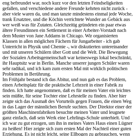
eng befreundet war, noch kurz vor den letzten Feindseligkeiten
gefallen, und verschiedene andere Freunde kehrten nicht zurück -
aber viele waren da, und man tanzte mindestens einmal jede Woche,
trank Ersatztee, und die Köchin verrichtete Wunder an Gebäck aus
wer weiß was für Zutaten. Gleichzeitig gründeten ein paar etwas
ältere Freundinnen ein Settlement in einer Arbeiter-Vorstadt nach
dem Muster von Jane Addams in Chicago. Wir organisierten
Klassen in allen möglichen Fächern für Jungarbeiter - ich gab
Unterricht in Physik und Chemie -, wir diskutierten untereinander
und mit unseren Schülern über Gott und die Welt. Die Bewegung
der Sozialen Arbeitsgemeinschaft war keineswegs lokal beschränkt,
ihr Hauptsitz war in Berlin. Manche unserer jungen Schüler waren
sehr radikal, und ich kam zum ersten Mal mit wirklich politischen
Problemen in Berührung.
Im Frühjahr bestand ich das Abitur, und nun gab es das Problem,
einen Arbeitsplatz für die praktische Lehrzeit in einer Fabrik zu
finden. Ich hatte angenommen, daß es für meinen Vater ein leichtes
sein müßte, für seine Tochter eine Lehrstelle zu finden. Aber hier
zeigte sich das Ausmaß des Vorurteils gegen Frauen, die einen Weg
in das Lager der männlichen Berufe suchten. Der Direktor einer der
größten Maschinenfabriken besuchte meinen Vater und leugnete
ganz einfach, daß sein Werk eine Lehrlings-Schule unterhielt. Und
ich war zu gut erzogen, um ihn in meines Vaters Haus einen Lügner
zu heißen! Hier zeigte sich zum ersten Mal der Nachteil einer guten
Erziehung. Es ist nicht leicht, seine Ellbogen zu gebrauchen, wenn