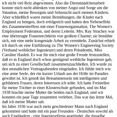
ich nicht viel Reiz abgewinnen. Also die Dienstmädchenarbeit
konnte mich nicht ablenken von meiner Angst und Sorge um die
Situation, meine Besorgnis und Sehnsucht nach meinen Kindern.
Aber schließlich waren meine Bemühungen, die Kinder nach
England zu bringen, doch erfolgreich und hatten den Nebeneffekt
des Zusammentreffens mit einer Frauenorganisation, The Women's
Employment Federation, und deren Leiterin. Mrs. Ray Strachey war
eine überzeugte Frauenrechtlerin von großem Charme; sie bemühte
sich, mir eine mehr kongeniale Arbeit zu vermitteln. Zunächst erhielt
ich durch sie eine Einführung zu The Women's Engineering Society
(Verband weiblicher Ingenieure) und deren Präsidentin, Miss
Caroline Haslett. Es war für mich eine große Freude festzustellen,
daß es in England doch schon genügend weibliche Ingenieure gab,
um sich zu einer Gesellschaft zusammenzuschließen. Ich wurde zu
den monatlichen Vortragsabenden eingeladen. Ich fühlte mich wie
eine arme Seele, der ein kurzer Urlaub aus der Hölle im Paradies
gewährt ist. Ich genoß das Beisammensein mit intelligenten und
gebildeten Frauen, deren Interessen ich teilte. Ich hatte Freistellen
für meine Töchter in einer Klosterschule gefunden, und im Mai
1938 brachte meine Mutter die beiden nach England, und wir
konnten ein paar Tage zusammen verleben. Das war das letzte Mal,
daß ich meine Mutter sah.
Im Jahre 1936 war auch mein geschiedener Mann nach England
gekommen und hatte mit ein paar Freunden - Deutschen sowohl als
auch Engländern - eine Ingenieurfirma gegründet, die dasselbe