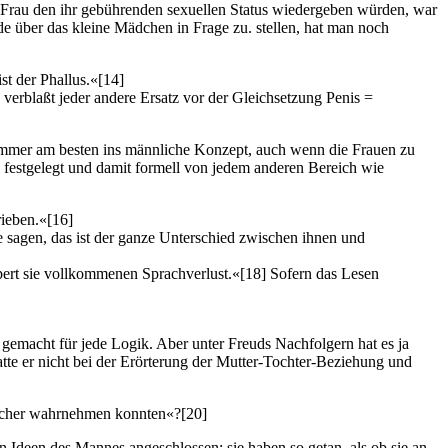
r Frau den ihr gebührenden sexuellen Status wiedergeben würden, war
de über das kleine Mädchen in Frage zu. stellen, hat man noch
st der Phallus.«
[14]
 verblaßt jeder andere Ersatz vor der Gleichsetzung Penis =
h immer am besten ins männliche Konzept, auch wenn die Frauen zu
« festgelegt und damit formell von jedem anderen Bereich wie
rieben.«
[16]
e sagen, das ist der ganze Unterschied zwischen ihnen und
rpert sie vollkommenen Sprachverlust.«
[18]
Sofern das Lesen
 gemacht für jede Logik. Aber unter Freuds Nachfolgern hat es ja
tte er nicht bei der Erörterung der Mutter-Tochter-Beziehung und
tlicher wahrnehmen konnten«?
[20]
n Ideen des Mannes angeschlossen; sie haben so getan, als ob sie an