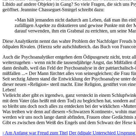
Libido auf andere Objekte) in Gang? So viele Fragen, die sich uns P
geöffnet. Jeannine Chasseguet-Smirgel schreibt dazu:
»Man hält jemanden nicht dadurch am Leben, daß man ihn einbal
zufälligen Aspekte zu diskutieren und gewisse Punkte mit der M
darauf verwenden, ihm ein Grabmal zu errichten, um seine M
Diese Analytikerin nennt das wahre Problem der Nachfolger Freuds b
ödipalen Rivalen. (Hierzu sehr aufschlußreich. das Buch von Francois
Auch die Psychoanalytiker entgehen dem Ödipusgesetz nicht, trotz al
weiterzugehen - wenn nicht die tausendjährige Angst, das Mißfallen
dann deshalb, weil das Feld der Psychoanalyse in der patriarchalisch-
mißfallen ...« Der Mann fürchtet alles von seinesgleichen; die Frau f
Seit sechzig Jahren stand die Entwicklung der Psychoanalyse unter d
dieser neuen »Religion« steril macht. Eine Religion, gestiftet von ei
Leben!
Vielleicht aber gibt es irgendwo, ganz versteckt in einem Schlupfwi
mit dem Vater (das heißt mit dem Tod) zu begleichen hat, sondern auf
so bleibt uns doch noch alles zu entdecken bei der wirklichen »Mutter
Was treiben wir denn auf diesem »Schwarzen Kontinent«, wohin man u
werden wir uns noch lange damit abfinden, Frauen ohne Gedächtnis z
Gibt es zwischen dem Weiß des Engels und dem Schwarz der Hexe ke
‹ Am Anfang war Freud
zum Titel
Der ödipale Unterschied Ursprung 