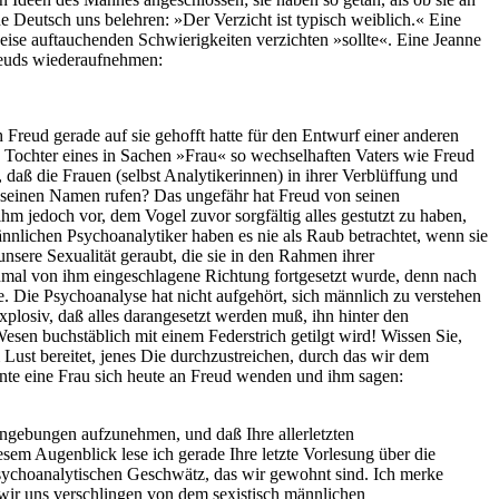
e Deutsch uns belehren: »Der Verzicht ist typisch weiblich.« Eine
weise auftauchenden Schwierigkeiten verzichten »sollte«. Eine Jeanne
Freuds wiederaufnehmen:
 Freud gerade auf sie gehofft hatte für den Entwurf einer anderen
 Tochter eines in Sachen »Frau« so wechselhaften Vaters wie Freud
 daß die Frauen (selbst Analytikerinnen) in ihrer Verblüffung und
 seinen Namen rufen? Das ungefähr hat Freud von seinen
m jedoch vor, dem Vogel zuvor sorgfältig alles gestutzt zu haben,
nlichen Psychoanalytiker haben es nie als Raub betrachtet, wenn sie
nsere Sexualität geraubt, die sie in den Rahmen ihrer
inmal von ihm eingeschlagene Richtung fortgesetzt wurde, denn nach
e. Die Psychoanalyse hat nicht aufgehört, sich männlich zu verstehen
plosiv, daß alles darangesetzt werden muß, ihn hinter den
sen buchstäblich mit einem Federstrich getilgt wird! Wissen Sie,
m Lust bereitet, jenes Die durchzustreichen, durch das wir dem
e eine Frau sich heute an Freud wenden und ihm sagen:
Eingebungen aufzunehmen, und daß Ihre allerletzten
sem Augenblick lese ich gerade Ihre letzte Vorlesung über die
psychoanalytischen Geschwätz, das wir gewohnt sind. Ich merke
n wir uns verschlingen von dem sexistisch männlichen