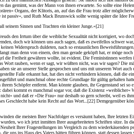
en das gemimt, was der Mann von ihnen erwartete. So sollte eine Helen
ren« Organs, der Klitoris, an, auf das die Frau trotz aller möglicher
e ist passiv«, und Ruth Mack Brunswick sollte wenig später die Idee 
all seinem Sinnen und Trachten ein kleiner Junge.«
[21]
uds den Irrtum über die weibliche Sexualität nicht korrigiert, wo doch
emden, doch wir können uns auch sagen, daß es zweifellos schwer war,
ie keinen Widerspruch duldeten, nach so erstaunlichen Beweisführungen,
erlangt man denn von einem, den man gerade geköpft hat, er möge noch
ie Freiheit gewähren wollte, ist evident. Die Feministinnen werfen ih
 Wort rauben, wenn er sagt, wir wüßten nicht, was wir sagen? Die män
haben sie an unserer Stelle gesprochen und uns mit unserem Wort auch u
tellte Falle erkannt hat, hat dies nicht verhindern können, daß die e
ausgeführt und manchmal ohne rechte Grundlage für gültig gehalten hatt
ihrem Schöpfer entfernt. Man könnte glauben, ihr Gegenstand sei so ex
 dabei kommt es manchmal sogar vor, daß die Existenz »weiblicher« We
t nicht« und daß er »Die Frau« nur deshalb so gern schreibt, weil es ih
s Geschlecht habe kein Recht auf das Wort...
[22]
Demgegenüber könnt
hwinden die meisten Ihrer Nachfolger es versäumt haben, Ihre letzten 
en, wo ich jetzt inmitten Ihrer ausgebreiteten Schriften sitze. In die
er Neuheit Ihrer Fragestellungen im Vergleich zu dem wiederkäuenden 
n, die uns ins Haus des Vaters hätten führen können, statt dessen lasse