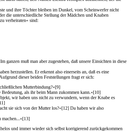
kaste und ihre Töchter bleiben im Dunkel, vom Scheinwerfer nicht
 der die unterschiedliche Stellung der Mädchen und Knaben
zu verheiraten« sind:
Im ganzen muß man aber zugestehen, daß unsere Einsichten in diese
n herzustellen. Er erkennt also einerseits an, daß es eine
fgrund dieser beiden Feststellungen fragt er sich:
sschließlichen Mutterbindung?«
[9]
ere Bedeutung, als ihr beim Mann zukommen kann.«
[10]
bjekt, wir haben uns nicht zu verwundern, wenn der Knabe es
11]
ht sie sich von der Mutter los?«
[12]
Da haben wir also
zu machen...«
[13]
ruhelos und immer wieder sich selbst korrigierend zurückgekommen