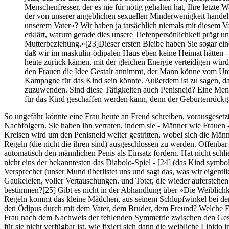
Menschenfresser, der es nie für nötig gehalten hat, Ihre letzt
der von unserer angeblichen sexuellen Minderwenigkeit handelt
unserem Vater«? Wir haben ja tatsächlich niemals mit diesem Vat
erklärt, warum gerade dies unsere Tiefenpersönlichkeit prägt un
Mutterbeziehung.«
[23]
Dieser ersten Bleibe haben Sie sogar ei
daß wir im maskulin-ödipalen Haus eben keine Heimat hätten - 
heute zurück kämen, mit der gleichen Energie verteidigen würd
den Frauen die Idee Gestalt annimmt, der Mann könne vom Uteru
Kampagne für das Kind sein könnte. Außerdem ist zu sagen, daß 
zuzuwenden. Sind diese Tätigkeiten auch Penisneid? Eine Menge
für das Kind geschaffen werden kann, denn der Geburtenrückga
So ungefähr könnte eine Frau heute an Freud schreiben, vorausgesetzt
Nachfolgern. Sie haben ihn verraten, indem sie - Männer wie Frauen 
Kreisen wird um den Penisneid weiter gestritten, wobei sich die Männ
Regeln (die nicht die ihren sind) ausgeschlossen zu werden. Offenbar 
automatisch den männlichen Penis als Einsatz fordern. Hat nicht schlie
nicht eins der bekanntesten das Diabolo-Spiel -
[24]
(das Kind symboli
Versprecher (unser Mund überlistet uns und sagt das, was wir eigentl
Gaukeleien, voller Vertauschungen. und Toter, die wieder auferstehen)
bestimmen?
[25]
Gibt es nicht in der Abhandlung über »Die Weiblichk
Regeln kommt das kleine Mädchen, aus seinem Schlupfwinkel bei der
den Ödipus durch mit dem Vater, dem Bruder, dem Freund? Welche Fo
Frau nach dem Nachweis der fehlenden Symmetrie zwischen den Gesch
für sie nicht verfügbar ist, wie fixiert sich dann die weibliche Libid