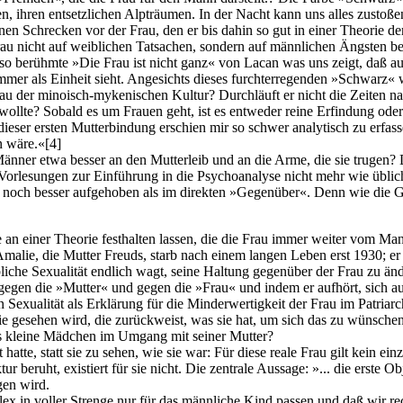
n, ihren entsetzlichen Alpträumen. In der Nacht kann uns alles zustoße
nen Schrecken vor der Frau, den er bis dahin so gut in einer Theorie d
rau nicht auf weiblichen Tatsachen, sondern auf männlichen Ängsten ber
o berühmte »Die Frau ist nicht ganz« von Lacan was uns zeigt, daß auch
mmer als Einheit sieht. Angesichts dieses furchterregenden »Schwarz
au der minoisch-mykenischen Kultur? Durchläuft er nicht die Zeiten na
uen wollte? Sobald es um Frauen geht, ist es entweder reine Erfindung 
ieser ersten Mutterbindung erschien mir so schwer analytisch zu erfass
n wäre.«
[4]
änner etwa besser an den Mutterleib und an die Arme, die sie trugen? 
orlesungen zur Einführung in die Psychoanalyse nicht mehr wie üblich u
 noch besser aufgehoben als im direkten »Gegenüber«. Denn wie die Geg
n einer Theorie festhalten lassen, die die Frau immer weiter vom Mann
Amalie, die Mutter Freuds, starb nach einem langen Leben erst 1930; er 
liche Sexualität endlich wagt, seine Haltung gegenüber der Frau zu änd
egen die »Mutter« und gegen die »Frau« und indem er aufhört, sich auf 
 Sexualität als Erklärung für die Minderwertigkeit der Frau im Patriarch
gesehen wird, die zurückweist, was sie hat, um sich das zu wünschen, 
das kleine Mädchen im Umgang mit seiner Mutter?
llt hatte, statt sie zu sehen, wie sie war: Für diese reale Frau gilt kein
eruht, existiert für sie nicht. Die zentrale Aussage: »... die erste Ob
gen wird.
ex in voller Strenge nur für das männliche Kind passen und daß wir r