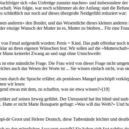
ne Nachfolger sich »das Unfertige zunutze machen« und insbesondere de
schaft. Was folgte, war noch schlimmer als der Anfang; statt die Befun
au schließlich nur noch auf dieses übergroße Neidgefühl reduziert war:
inen anderen« den Bruder, und das Wesentliche dieses kleinen anderen i
r einzige Wunsch der Mutter ist es, Mutter zu bleiben... Für eine Frau
hon von Freud aufgestellt worden: Penis = Kind. Das paßt offenbar noc
klar an ihren eigenen Wünschen fest: Wir sollen auf die »Mutterschaft
er Mann keinerlei Zwang an und sagt ohne Umschweife:
st eine männliche Frage. Die Frau wird von dieser Frage nicht umget
hes auch das Wesen der Worte ist ... Sie wissen einfach nicht, was si
esen durch die Sprache erfährt; als penisloses Mangel geschöpft verkö
nen wir lesen:
gend etwas mit dem, zu schaffen, was sie etwa wissen?«
[19]
tiker auf seinen Irrweg geführt. Der Uterusneid hat ihn blind und taub
. Hatte er nicht Marie Bonaparte gefragt: »Was will das Weib?« Und ha
ampl-de Groot und Helene Deutsch, diese Tatbestände leichter und deu
ch zu den männlichen Aussagen gestellt? Sie haben sich fast nahtlos de