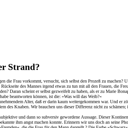
er Strand?
egen die Frau vorkommt, versucht, sich selbst den Prozeß zu machen? U
 Rückseite des Mannes irgend etwas zu tun mit all den Frauen, die Freu
en? Daran scheint er selbst gezweifelt zu haben, als er zu Marie Bonap
t habe beantworten können, ist die: »Was will das Weib?«
t zunehmendem Alter, daß er darin kaum weitergekommen war. Und er zög
em des Knaben. Wir brauchen uns dieser Differenz nicht zu schämen; 
 subjektive und dann so subversiv gewordene Aussage. Dieser Kontinent 
nbekannte ihm angst machen konnte. Erinnern wir uns doch an seine Phob
Fremden«, die die Frau für den Mann darstellt.? Die Farbe »Schwarz« 