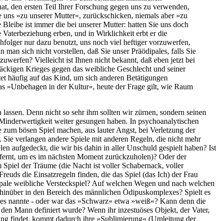
 hat, den ersten Teil Ihrer Forschung gegen uns zu verwenden,
e uns »zu unserer Mutter«, zurückschicken, niemals aber »zu
 Bleibe ist immer die bei unserer Mutter: hatten Sie uns doch
 Vaterbeziehung erben, und in Wirklichkeit erbt er die
folger nur dazu benutzt, uns noch viel heftiger vorzuwerfen,
an sich nicht vorstellen, daß Sie unser Präödipales, falls Sie
erfen? Vielleicht ist Ihnen nicht bekannt, daß eben jetzt bei
tnäckigen Krieges gegen das weibliche Geschlecht und seiner
htet häufig auf das Kind, um sich anderen Betätigungen
das »Unbehagen in der Kultur«, heute der Frage gilt, wie Raum
 lassen. Denn nicht so sehr ihm sollten wir zürnen, sondern seinen
 Minderwertigkeit weiter gesungen haben. In psychoanalytischen
e zum bösen Spiel machen, aus lauter Angst, bei Verletzung der
t. Sie verlangen andere Spiele mit anderen Regeln, die nicht mehr
en aufgedeckt, die wir bis dahin in aller Unschuld gespielt haben? Ist
ntfernt, um es im nächsten Moment zurückzuholen)? Oder der
Spiel der Träume (die Nacht ist voller Schabernack, voller
reuds die Einsatzregeln finden, die das Spiel (das Ich) der Frau
dipale weibliche Versteckspiel? Auf welchen Wegen und nach welchen
hinüber in den Bereich des männlichen Ödipuskomplexes? Spielt es
 es nannte - oder war das »Schwarz« etwa »weiß«? Kann denn die
en Mann definiert wurde? Wenn ihr inzestuöses Objekt, der Vater,
xierung findet, kommt dadurch ihre »Sublimierung« (Umleitung der