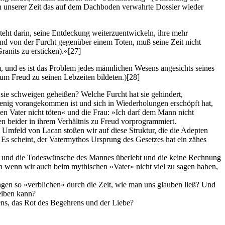
nen unserer Zeit das auf dem Dachboden verwahrte Dossier wieder
teht darin, seine Entdeckung weiterzuentwickeln, ihre mehr
 und von der Furcht gegenüber einem Toten, muß seine Zeit nicht
anits zu ersticken).«
[27]
 und es ist das Problem jedes männlichen Wesens angesichts seines
 um Freud zu seinen Lebzeiten bildeten.)
[28]
 sie schweigen geheißen? Welche Furcht hat sie gehindert,
enig vorangekommen ist und sich in Wiederholungen erschöpft hat,
den Vater nicht töten« und die Frau: »Ich darf dem Mann nicht
gen beider in ihrem Verhältnis zu Freud vorprogrammiert.
 Umfeld von Lacan stoßen wir auf diese Struktur, die die Adepten
. Es scheint, der Vatermythos Ursprung des Gesetzes hat ein zähes
ruch und die Todeswünsche des Mannes überlebt und die keine Rechnung
enn wenn wir auch beim mythischen »Vater« nicht viel zu sagen haben,
gen so »verblichen« durch die Zeit, wie man uns glauben ließ? Und
eiben kann?
ns, das Rot des Begehrens und der Liebe?