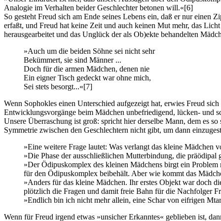
Analogie im Verhalten beider Geschlechter betonen will.«
[6]
So gesteht Freud sich am Ende seines Lebens ein, daß er nur einen Zi
erfaßt, und Freud hat keine Zeit und auch keinen Mut mehr, das Lich
herausgearbeitet und das Unglück der als Ob)ekte behandelten Mädchen
»Auch um die beiden Söhne sei nicht sehr
Bekümmert, sie sind Männer ...
Doch für die armen Mädchen, denen nie
Ein eigner Tisch gedeckt war ohne mich,
Sei stets besorgt...«
[7]
Wenn Sophokles einen Unterschied aufgezeigt hat, erwies Freud sich 
Entwicklungsvorgänge beim Mädchen unbefriedigend, lücken- und sch
Unsere Überraschung ist groß: spricht hier derselbe Mann, dem es so
Symmetrie zwischen den Geschlechtern nicht gibt, um dann einzugeste
»Eine weitere Frage lautet: Was verlangt das kleine Mädchen vo
»Die Phase der ausschließlichen Mutterbindung, die präödipa
»Der Ödipuskomplex des kleinen Mädchens birgt ein Problem m
für den Ödipuskomplex beibehält. Aber wie kommt das Mädche
»Anders für das kleine Mädchen. Ihr erstes Objekt war doch d
plötzlich die Fragen und damit freie Bahn für die Nachfolger F
»Endlich bin ich nicht mehr allein, eine Schar von eifrigen Mtar
Wenn für Freud irgend etwas »unsicher Erkanntes« geblieben ist, da