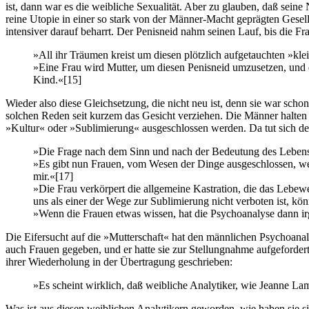
ist, dann war es die weibliche Sexualität. Aber zu glauben, daß sei
reine Utopie in einer so stark von der Männer-Macht geprägten Gesell
intensiver darauf beharrt. Der Penisneid nahm seinen Lauf, bis die Fr
»All ihr Träumen kreist um diesen plötzlich aufgetauchten »kle
»Eine Frau wird Mutter, um diesen Penisneid umzusetzen, und de
Kind.«
[15]
Wieder also diese Gleichsetzung, die nicht neu ist, denn sie war sc
solchen Reden seit kurzem das Gesicht verziehen. Die Männer halten 
»Kultur« oder »Sublimierung« ausgeschlossen werden. Da tut sich d
»Die Frage nach dem Sinn und nach der Bedeutung des Lebens i
»Es gibt nun Frauen, vom Wesen der Dinge ausgeschlossen, welc
mir.«
[17]
»Die Frau verkörpert die allgemeine Kastration, die das Lebew
uns als einer der Wege zur Sublimierung nicht verboten ist, kön
»Wenn die Frauen etwas wissen, hat die Psychoanalyse dann ir
Die Eifersucht auf die »Mutterschaft« hat den männlichen Psychoanaly
auch Frauen gegeben, und er hatte sie zur Stellungnahme aufgefordert
ihrer Wiederholung in der Übertragung geschrieben:
»Es scheint wirklich, daß weibliche Analytiker, wie Jeanne L
Was ist aus diesen weiblichen Analytikern geworden, wie haben sie si