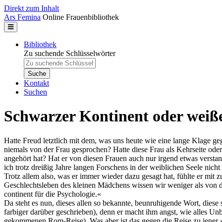
Direkt zum Inhalt
Ars Femina
Online Frauenbibliothek
Bibliothek
Zu suchende Schlüsselwörter
Kontakt
Suchen
Schwarzer Kontinent oder weiß
Hatte Freud letztlich mit dem, was uns heute wie eine lange Klage g
niemals von der Frau gesprochen? Hatte diese Frau als Kehrseite oder
angehört hat? Hat er von diesen Frauen auch nur irgend etwas verstand
ich trotz dreißig Jahre langen Forschens in der weiblichen Seele nich
Trotz allem also, was er immer wieder dazu gesagt hat, fühlte er mi
Geschlechtsleben des kleinen Mädchens wissen wir weniger als von d
continent für die Psychologie.«
Da steht es nun, dieses allen so bekannte, beunruhigende Wort, diese
farbiger darüber geschrieben), denn er macht ihm angst, wie alles U
gekommenen Rom-Reise). Was aber ist das gegen die Reise zu jener »