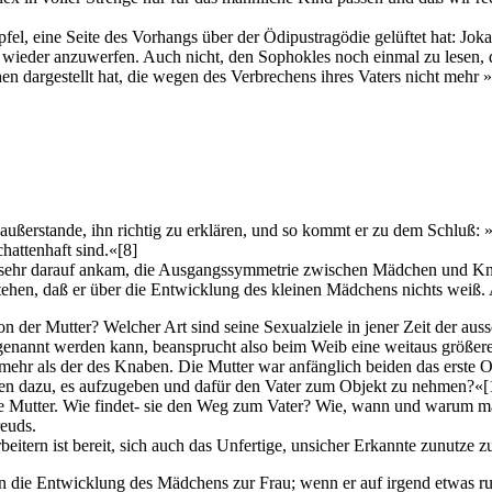
pfel, eine Seite des Vorhangs über der Ödipustragödie gelüftet hat: Jo
t wieder anzuwerfen. Auch nicht, den Sophokles noch einmal zu lesen,
 dargestellt hat, die wegen des Verbrechens ihres Vaters nicht mehr »
außerstande, ihn richtig zu erklären, und so kommt er zu dem Schluß:
»
attenhaft sind.«
[8]
 sehr darauf ankam, die Ausgangssymmetrie zwischen Mädchen und Knabe
hen, daß er über die Entwicklung des kleinen Mädchens nichts weiß. Au
n der Mutter? Welcher Art sind seine Sexualziele in jener Zeit der au
l genannt werden kann, beansprucht also beim Weib eine weitaus größ
ehr als der des Knaben. Die Mutter war anfänglich beiden das erste O
n dazu, es aufzugeben und dafür den Vater zum Objekt zu nehmen?«
[
ie Mutter. Wie findet- sie den Weg zum Vater? Wie, wann und warum mac
reuds.
beitern ist bereit, sich auch das Unfertige, unsicher Erkannte zunutze 
nn die Entwicklung des Mädchens zur Frau; wenn er auf irgend etwas 