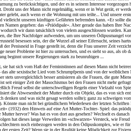
e Warnung zu berücksichtigen, und der es in seinem Interesse vorgezogen
. Droht uns der Mann nicht regelmäßig, wenn er in Wut gerät, er werd
er gelebt, auch wenn er die Wohnung mit uns teilte... Und unsere erste
d vielleicht unseren künftigen Gefährten befremden kann. »Er sollte die
nen Namen gegeben: das »Präödipale«. Aber gerade das haben Ihre Nach
wodurch wir dann tatsächlich von vielem ausgeschlossen wurden. Kann m
en, die Ihre Nachfolger aufwenden, um uns unseren Ödipusmangel vorzuw
sneid besessen sein, der die Wurzel all seiner Eifersucht, seines har
der Penisneid in Frage gestellt ist, denn die Frau unserer Zeit verzic
 neuer Probleme ist hier zu untersuchen, und es sieht so aus, als ob 
ng beginnt unsere Regierungen stark zu beunruhigen ...
, sie hat sich vom Haß der Feministinnen auf diesen Mann nicht beirren
- das alte sexistische Lied vom Schrumpfpenis und von der weiblichen
er stets unvergleichlich besser amüsieren als die Frauen, die gute Mien
ist seit einiger Zeit der Masochismus bei den Frauen nicht mehr gefrag
ßlich Freud selbst die unterschwelligen Regeln einer Vielzahl von Spiel
siert die Abwesenheit der Mutter durch ein Objekt, das es von sich e
ich denken und was nicht gesagt werden sollte); ganz zu schweigen vom 
. Könnte man nicht bei gründlichem Wiederlesen der letzten Schriften F
eit« (1932) den Hinweis auf eine Art Mutter-Tochter- Spiel: das präö
 Mutter hervor? Was hat es von dort aus gesehen? Wechselt es danach 
lgen hat dieses lange Verweilen im »schwarzen« Versteck, wie Freud
lechtern noch einbezogen werden in den Ödipuskomplex, wie er für d
o in der ersten Zeit? Wenn sie in der Realität keine Möglichkeit zur Fi