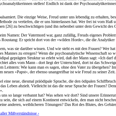
sychoanalytikerinnen stellen! Endlich ist dank der Psychoanalytikerin
samiert. Die einzige Weise, Freud unter uns lebendig zu erhalten, bes
ethode zu vertiefen, die er uns hinterlassen hat. Wer frei ist vom Haß
anen
[26]
zu beschwichtigen (und ihn nebenbei unter dem Gewicht des Gr
eim Namen: Der Vatermord war, ganz zufällig, Freuds eigenes Problem,
 Roustang: Er spricht dort von der »wilden Horde«, die die Analytiker
lem, was sie darüber wissen. Und wie steht es mit den Frauen? Wer hat
 des Mannes zu erregen? Wenn die psychoanalytische Wissenschaft so w
ödipal geprägten Struktur so erlebt wird, daß der Mann sagt: »Ich darf 
ürchtet alles vom Mann - dort liegt der Unterschied, dort ist das Schwei
em Leitstern: Wie kann man es sagen, ohne den Vater zu übergehen? Im
nem neuen »Papst«, der ebenso unangreifbar ist wie Freud zu seiner Zeit
nkel eine neue, diesmal präödipale Sprache, die den ödipalen Schiffb
 das Leben abzielt. Vielleicht ist das die neue Sprache der Frauen? D
«.
ns so lange verbannt hat? Was sehen wir dort? Sind unsere Erinnerun
u sein, die sich auf einem Kontinent entwickeln, den man nicht beschr
ine anderen, weiblicheren Tönungen? Das Rot des Blutes, des Gebäre
aller Mißverständnisse ›