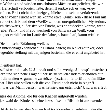
n: Wehrlos sind wir den unsichtbaren Mächten ausgeliefert, die wir
er Herrschaft verborgen hatte, deren Hauptzweck es war, »sie«
uhten. Er ist nicht der einzige geblieben mit seinen verkürzenden
 er voller Furcht war, sie könnte etwa »ganz« sein - diese Frau mit
« wendet sich Freud dem »Weiß« zu, dem unergründlichen Mysterium,
ch rückwärts, außer sich vor Furcht, was er entdecken könnte, wenn
oder aber Panik, und Freud wechselt von Schwarz zu Weiß, vom
en, so verblichen im Laufe der Jahre, schattenhaft, kaum wieder
Die klinische Erfahrung weiß es anders.
nterschlägt - schlicht auf Distanz halten; im Keller (dunkel) oder
enüberstellung mit derjenigen bestehen, die er einst angebetet hat,
 entfernt hat.
selbst war damals 74 Jahre alt und sollte wenige Jahre später sterben)
ern und sich neue Fragen über sie zu stellen? Indem er endlich auf
die uralten Argumente zu stützen (soziale Inferiorität und familiäre
at. Hier also stellen sich die von Freud noch nicht in Angriff
was der Mann besitzt - was hat sie dann eigentlich? Und was erlebt
 einziges der Axiome, die für den Knaben aufgestellt wurden.
jektwahl des Kindes sei eine inzestuöse ...«
[5]
ist nicht anzuwenden
echt darin haben, den Namen Elektra-Komplex abzulehnen, der die