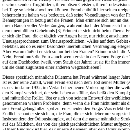
erschreckenden TrugbiIdern, ihren bösen Geistern, ihren Todesvisione
bei Tage so leicht abwehren können. Freud enthüllt hier seinen ureige
beherrscht zu halten was bedeutet, daß seine Vorstellungen von der F
Behauptungen in bezug auf die Frauen. Man erinnere sich nur an das s
ihrem Bauch voller Verheißungen, während doch der Mann sich für i
dem unenthüllten Geheimnis.
[3]
Erinnert er sich nicht beim Thema Fr
er sich die Frau, die er täglich vor Augen hatte, nur richtig anscha
Unausgesprochenen zum Unaussprechlichen:
»Alles auf dem Gebiet d
belebbar, als ob es einer besonders unerbittlichen Verdrängung erlege
Aber warum äußert er sich so nur bei den Frauen? Erinnern sich die M
Nein, Freud muß die Frau - auch wenn er sie in der Neuen Folge der V
auf dem Dachboden (weiß, vom Staub der Jahre) ist sie für ihn immer
um sie dann zugunsten einer anderen wegzuschieben?
Dieses spezifisch männliche Dilemma hat Freud während langer Jahre a
Ist es der reine Zufall, wenn Freud erst nach dem Tod seiner Mutter (
es erst im Jahre 1932, im Verlauf einer neuen Vorlesung über die weib
den Kampf verzichtet, der sein Leben ausfüllte, das heißt den Kampf g
und mütterliche Rolle), löst er sich von seinem Entwurf der weiblichen
genommenen wahren Probleme, denn wenn die Frau nicht mehr als die 
sie? Freud gelangt allzu spät zur entscheidenden Frage: Was erlebt 
Endlich schaut er sie sich an, die Frau, die er sich lieber nur vorgeste
Insbesondere der Ödipuskomplex, auf dem die ganze männliche Struktur b
auf das Mädchen, das von der gleichgeschlechtlichen Mutter aufgezo
»Unser Eindruck ist hier, daß unsere Aussagen über den Ödipuskompl