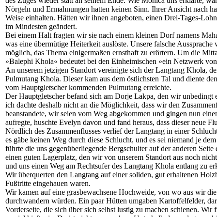
des Zuges wieder statt an seinem Ende. Wie Monica uns erklärte, wa
Nörgeln und Ermahnungen hatten keinen Sinn. Ihrer Ansicht nach hatt
Weise einhalten. Hätten wir ihnen angeboten, einen Drei-Tages-Lohn 
im Mindesten geändert.
Bei einem Halt fragten wir sie nach einem kleinen Dorf namens Maha
was eine übermütige Heiterkeit auslöste. Unsere falsche Aussprache
möglich, das Thema einigermaßen ernsthaft zu erörtern. Um die M
»Balephi Khola« bedeutet bei den Einheimischen »ein Netzwerk von Fl
An unserem jetzigen Standort vereinigte sich der Langtang Khola, d
Pulmutang Khola. Dieser kam aus dem östlichsten Tal und diente den
vom Hauptgletscher kommenden Pulmutang erreichte.
Der Hauptgletscher befand sich am Dorje Lakpa, den wir unbedingt e
ich dachte deshalb nicht an die Möglichkeit, dass wir den Zusammenf
beanstandete, wir seien vom Weg abgekommen und gingen nun einen 
aufregte, huschte Evelyn davon und fand heraus, dass dieser neue F
Nördlich des Zusammenflusses verlief der Langtang in einer Schluch
es gäbe keinen Weg durch diese Schlucht, und es sei niemand je dem
führte die uns gegenüberliegende Bergschulter auf der anderen Sei
einen guten Lagerplatz, den wir von unserem Standort aus noch nicht
und uns einen Weg am Rechtsufer des Langtang Khola entlang zu erkäm
Wir überquerten den Langtang auf einer soliden, gut erhaltenen Ho
Fußtritte eingehauen waren.
Wir kamen auf eine grasbewachsene Hochweide, von wo aus wir die w
durchwandern würden. Ein paar Hütten umgaben Kartoffelfelder, darü
Vorderseite, die sich über sich selbst lustig zu machen schienen. Wir