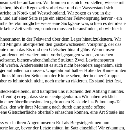
sunzeit heraufkamen. Wir konnten uns nicht vorstellen, wie sie mit
bleiben, bis die Regenzeit vorbei war und der Wasserstand sich
riche in Nord- und Westschottland. Wir zogen es vor, in die
und auf einer Seite ragte ein einzelner Felsvorsprung hervor - ein
mba Serebu möglicherweise eine Sackgasse war, schien es der ideale
 keine Zeit verlieren, sondern mussten herausfinden, ob wir hier in
hneerinnen in der Felswand über dem Lager hinaufzuklettern. Wir
n und Mingma überquerten den grasbewachsenen Vorsprung, der das
ute durch das Eis und den Gletscher hinauf gäbe. Wenn unsere
, an denen wir weiter unten vorbeigegangen waren, zu suchen.
e seltsame, bienenwabenähnliche Struktur. Zwei Lawinenspuren
l werfen. Andererseits ist es auch nicht besonders angenehm, sich
er aufhalten zu müssen. Ungefähr auf halber Höhe der Rinne ruhten
 links führenden Seitenarm der Rinne sehen, der in einer Gruppe
r es lohnte sich nicht, noch mehr zu riskieren. Es stand jetzt fest,
ß steckenbleibend, und kämpften uns rutschend den Abhang hinunter.
freudig erregt, dass sie uns entgegenkam. »Wir haben wirklich
in einer überdimensionalen gefrorenen Kaskade ins Pulmutang-Tal
lles, den wir ihrer Meinung nach durch eine große offene
ebene Gletscherfläche oberhalb erhaschen können, eine Art Straße ins
ass wir in ihren Augen unseren Ruf als Bergsteigerinnen nun
uerte lange, bevor der Letzte mitten im Satz einschlief Wir erkannten,