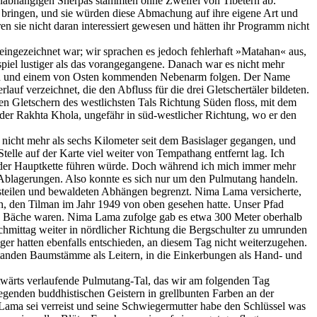
 unabhängigen Sherpas stammten ohne Zweifel von Tibetern ab.
u bringen, und sie würden diese Abmachung auf ihre eigene Art und
n sie nicht daran interessiert gewesen und hätten ihr Programm nicht
eingezeichnet war; wir sprachen es jedoch fehlerhaft »Matahan« aus,
piel lustiger als das vorangegangene. Danach war es nicht mehr
eren und einem von Osten kommenden Nebenarm folgen. Der Name
f verzeichnet, die den Abfluss für die drei Gletschertäler bildeten.
n Gletschern des westlichsten Tals Richtung Süden floss, mit dem
der Rakhta Khola, ungefähr in süd-westlicher Richtung, wo er den
nicht mehr als sechs Kilometer seit dem Basislager gegangen, und
elle auf der Karte viel weiter von Tempathang entfernt lag. Ich
 der Hauptkette führen würde. Doch während ich mich immer mehr
 Ablagerungen. Also konnte es sich nur um den Pulmutang handeln.
 steilen und bewaldeten Abhängen begrenzt. Nima Lama versicherte,
h, den Tilman im Jahr 1949 von oben gesehen hatte. Unser Pfad
den Bäche waren. Nima Lama zufolge gab es etwa 300 Meter oberhalb
chmittag weiter in nördlicher Richtung die Bergschulter zu umrunden
ger hatten ebenfalls entschieden, an diesem Tag nicht weiterzugehen.
standen Baumstämme als Leitern, in die Einkerbungen als Hand- und
wärts verlaufende Pulmutang-Tal, das wir am folgenden Tag
egenden buddhistischen Geistern in grellbunten Farben an der
er Lama sei verreist und seine Schwiegermutter habe den Schlüssel was