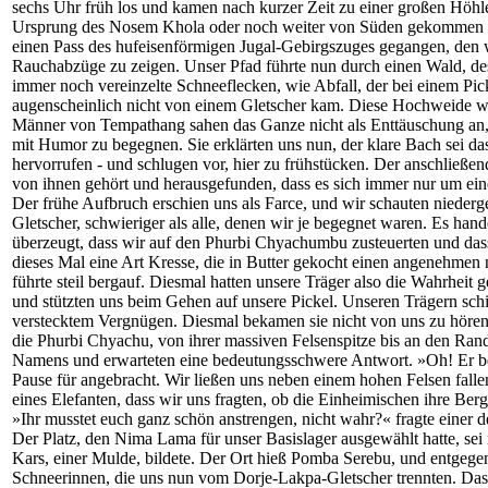
sechs Uhr früh los und kamen nach kurzer Zeit zu einer großen Höhle
Ursprung des Nosem Khola oder noch weiter von Süden gekommen sei
einen Pass des hufeisenförmigen Jugal-Gebirgszuges gegangen, den 
Rauchabzüge zu zeigen. Unser Pfad führte nun durch einen Wald, de
immer noch vereinzelte Schneeflecken, wie Abfall, der bei einem Pi
augenscheinlich nicht von einem Gletscher kam. Diese Hochweide wär
Männer von Tempathang sahen das Ganze nicht als Enttäuschung an, s
mit Humor zu begegnen. Sie erklärten uns nun, der klare Bach sei d
hervorrufen - und schlugen vor, hier zu frühstücken. Der anschließen
von ihnen gehört und herausgefunden, dass es sich immer nur um eine
Der frühe Aufbruch erschien uns als Farce, und wir schauten niederg
Gletscher, schwieriger als alle, denen wir je begegnet waren. Es h
überzeugt, dass wir auf den Phurbi Chyachumbu zusteuerten und dass 
dieses Mal eine Art Kresse, die in Butter gekocht einen angenehme
führte steil bergauf. Diesmal hatten unsere Träger also die Wahrheit
und stützten uns beim Gehen auf unsere Pickel. Unseren Trägern sc
verstecktem Vergnügen. Diesmal bekamen sie nicht von uns zu hören, da
die Phurbi Chyachu, von ihrer massiven Felsenspitze bis an den Ran
Namens und erwarteten eine bedeutungsschwere Antwort. »Oh! Er bede
Pause für angebracht. Wir ließen uns neben einem hohen Felsen falle
eines Elefanten, dass wir uns fragten, ob die Einheimischen ihre B
»Ihr musstet euch ganz schön anstrengen, nicht wahr?« fragte einer 
Der Platz, den Nima Lama für unser Basislager ausgewählt hatte, sei 
Kars, einer Mulde, bildete. Der Ort hieß Pomba Serebu, und entgeg
Schneerinnen, die uns nun vom Dorje-Lakpa-Gletscher trennten. Das K