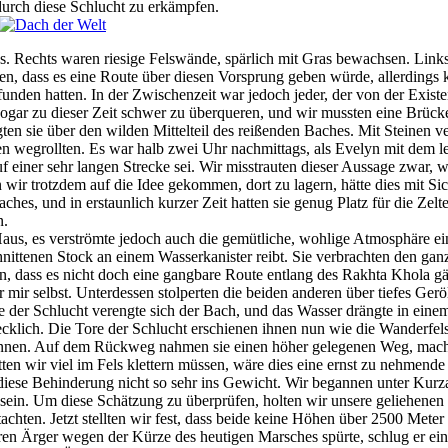
durch diese Schlucht zu erkämpfen.
s. Rechts waren riesige Felswände, spärlich mit Gras bewachsen. Links
, dass es eine Route über diesen Vorsprung geben würde, allerdings ke
funden hatten. In der Zwischenzeit war jedoch jeder, der von der Exis
gar zu dieser Zeit schwer zu überqueren, und wir mussten eine Brücke 
gten sie über den wilden Mittelteil des reißenden Baches. Mit Steinen 
wegrollten. Es war halb zwei Uhr nachmittags, als Evelyn mit dem let
auf einer sehr langen Strecke sei. Wir misstrauten dieser Aussage zwar
ir trotzdem auf die Idee gekommen, dort zu lagern, hätte dies mit Si
ches, und in erstaunlich kurzer Zeit hatten sie genug Platz für die Zel
n.
Haus, es verströmte jedoch auch die gemütliche, wohlige Atmosphäre ei
nittenen Stock an einem Wasserkanister reibt. Sie verbrachten den gan
n, dass es nicht doch eine gangbare Route entlang des Rakhta Khola g
er mir selbst. Unterdessen stolperten die beiden anderen über tiefes 
te der Schlucht verengte sich der Bach, und das Wasser drängte in ein
klich. Die Tore der Schlucht erschienen ihnen nun wie die Wanderfelse
 können. Auf dem Rückweg nahmen sie einen höher gelegenen Weg, mac
Hätten wir viel im Fels klettern müssen, wäre dies eine ernst zu nehmend
l diese Behinderung nicht so sehr ins Gewicht. Wir begannen unter Kur
sein. Um diese Schätzung zu überprüfen, holten wir unsere geliehene
utachten. Jetzt stellten wir fest, dass beide keine Höhen über 2500 M
en Ärger wegen der Kürze des heutigen Marsches spürte, schlug er ei