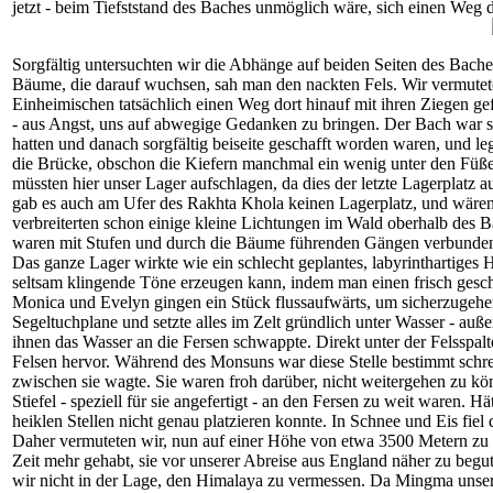
jetzt - beim Tiefststand des Baches unmöglich wäre, sich einen Weg 
Sorgfältig untersuchten wir die Abhänge auf beiden Seiten des Bache
Bäume, die darauf wuchsen, sah man den nackten Fels. Wir vermuteten
Einheimischen tatsächlich einen Weg dort hinauf mit ihren Ziegen ge
- aus Angst, uns auf abwegige Gedanken zu bringen. Der Bach war so
hatten und danach sorgfältig beiseite geschafft worden waren, und le
die Brücke, obschon die Kiefern manchmal ein wenig unter den Füßen 
müssten hier unser Lager aufschlagen, da dies der letzte Lagerplatz 
gab es auch am Ufer des Rakhta Khola keinen Lagerplatz, und wären w
verbreiterten schon einige kleine Lichtungen im Wald oberhalb des Ba
waren mit Stufen und durch die Bäume führenden Gängen verbunde
Das ganze Lager wirkte wie ein schlecht geplantes, labyrinthartiges 
seltsam klingende Töne erzeugen kann, indem man einen frisch gesch
Monica und Evelyn gingen ein Stück flussaufwärts, um sicherzugehe
Segeltuchplane und setzte alles im Zelt gründlich unter Wasser - auß
ihnen das Wasser an die Fersen schwappte. Direkt unter der Felsspal
Felsen hervor. Während des Monsuns war diese Stelle bestimmt schrec
zwischen sie wagte. Sie waren froh darüber, nicht weitergehen zu
Stiefel - speziell für sie angefertigt - an den Fersen zu weit waren. 
heiklen Stellen nicht genau platzieren konnte. In Schnee und Eis fie
Daher vermuteten wir, nun auf einer Höhe von etwa 3500 Metern zu 
Zeit mehr gehabt, sie vor unserer Abreise aus England näher zu beg
wir nicht in der Lage, den Himalaya zu vermessen. Da Mingma unser