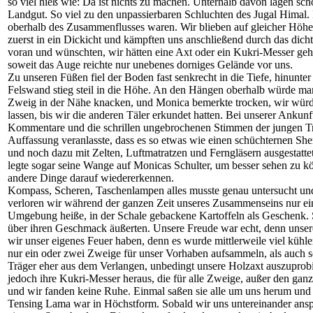
so viel hieß wie: Da ist nichts zu machen. Unterhalb davon lagen s
Landgut. So viel zu den unpassierbaren Schluchten des Jugal Himal. 
oberhalb des Zusammenflusses waren. Wir blieben auf gleicher Höhe 
zuerst in ein Dickicht und kämpften uns anschließend durch das dic
voran und wünschten, wir hätten eine Axt oder ein Kukri-Messer ge
soweit das Auge reichte nur unebenes dorniges Gelände vor uns.
Zu unseren Füßen fiel der Boden fast senkrecht in die Tiefe, hinun
Felswand stieg steil in die Höhe. An den Hängen oberhalb würde man v
Zweig in der Nähe knacken, und Monica bemerkte trocken, wir würd
lassen, bis wir die anderen Täler erkundet hatten. Bei unserer Anku
Kommentare und die schrillen ungebrochenen Stimmen der jungen Trä
Auffassung veranlasste, dass es so etwas wie einen schüchternen Sher
und noch dazu mit Zelten, Luftmatratzen und Ferngläsern ausgestattet.
legte sogar seine Wange auf Monicas Schulter, um besser sehen zu kö
andere Dinge darauf wiedererkennen.
Kompass, Scheren, Taschenlampen alles musste genau untersucht un
verloren wir während der ganzen Zeit unseres Zusammenseins nur eine
Umgebung heiße, in der Schale gebackene Kartoffeln als Geschenk. Sie
über ihren Geschmack äußerten. Unsere Freude war echt, denn unsere
wir unser eigenes Feuer haben, denn es wurde mittlerweile viel küh
nur ein oder zwei Zweige für unser Vorhaben aufsammeln, als auch s
Träger eher aus dem Verlangen, unbedingt unsere Holzaxt auszuprobie
jedoch ihre Kukri-Messer heraus, die für alle Zweige, außer den gan
und wir fanden keine Ruhe. Einmal saßen sie alle um uns herum und 
Tensing Lama war in Höchstform. Sobald wir uns untereinander anspr