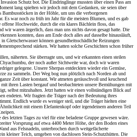
n Invasion Schutz bot. Die Eindringlinge mussten über einen Pass am
ment lang spielten wir jedoch mit dem Gedanken, sie seien über
us Bambusstöcken in der Höhle, um uns die verborgenen
. Es war noch zu früh im Jahr für die meisten Blumen, und es gab
offene Hochweide, durch die ein klares Bächlein floss, das
 wir waren ärgerlich, dass man uns nichts davon gesagt hatte. Die
rkennen konnten, dass am Ende doch alles auf dasselbe hinausläuft,
en in Gletscherwasser können gesundheitsschädliche Reizungen
h dementsprechend stärken. Wir hatten solche Geschichten schon früher
en, näherten. Sie überragte uns, und wir erkannten einen steilen
bi Chyachumbu, der noch außer Sichtweite war, doch wir waren
niedriger gelegene. Unsere Sherpas entdeckten wieder ein Gemüse,
hürze zu sammeln. Der Weg bog nun plötzlich nach Norden ab und
ie ganze Zeit über konstant. Wir atmeten geräuschvoll und keuchend
g mit ihren Lasten bergauf und beobachteten unsere Bemühungen mit
t, selbst mitzuhalten. Jetzt hatten wir einen vollständigen Blick auf
en endeten. Wir fragten die Träger nach der Bedeutung ihres
mt. Endlich wurde es weniger steil, und die Träger hielten eine
 Ähnlichkeit mit einem Elefantenkopf oder irgendeinem anderen Teil
Kneipen.
e des letzten Tages zu viel für eine beladene Gruppe gewesen wäre.
in breiter Vorsprung auf etwa 4400 Meter Höhe, der den Boden eines
Wand aus Felsnadeln, unterbrochen durch weitgefächerte
 ein kleiner Teich, umgeben von dachlosen Stein-Schutzhütten. Die