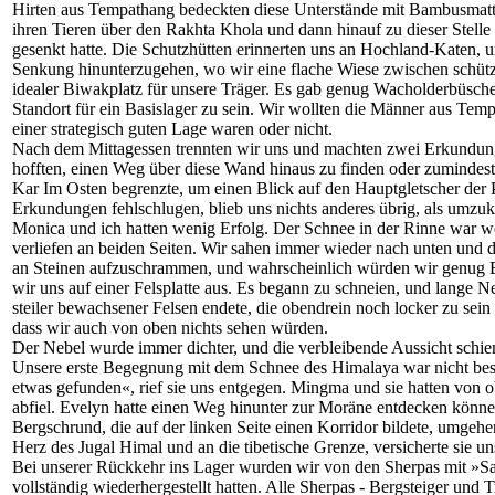
Hirten aus Tempathang bedeckten diese Unterstände mit Bambusmatten
ihren Tieren über den Rakhta Khola und dann hinauf zu dieser Stelle 
gesenkt hatte. Die Schutzhütten erinnerten uns an Hochland-Katen, 
Senkung hinunterzugehen, wo wir eine flache Wiese zwischen schützen
idealer Biwakplatz für unsere Träger. Es gab genug Wacholderbüsch
Standort für ein Basislager zu sein. Wir wollten die Männer aus Temp
einer strategisch guten Lage waren oder nicht.
Nach dem Mittagessen trennten wir uns und machten zwei Erkundungs
hofften, einen Weg über diese Wand hinaus zu finden oder zumindes
Kar Im Osten begrenzte, um einen Blick auf den Hauptgletscher der
Erkundungen fehlschlugen, blieb uns nichts anderes übrig, als umzu
Monica und ich hatten wenig Erfolg. Der Schnee in der Rinne war w
verliefen an beiden Seiten. Wir sahen immer wieder nach unten und d
an Steinen aufzuschrammen, und wahrscheinlich würden wir genug B
wir uns auf einer Felsplatte aus. Es begann zu schneien, und lange 
steiler bewachsener Felsen endete, die obendrein noch locker zu sein 
dass wir auch von oben nichts sehen würden.
Der Nebel wurde immer dichter, und die verbleibende Aussicht schie
Unsere erste Begegnung mit dem Schnee des Himalaya war nicht beso
etwas gefunden«, rief sie uns entgegen. Mingma und sie hatten von
abfiel. Evelyn hatte einen Weg hinunter zur Moräne entdecken können
Bergschrund, die auf der linken Seite einen Korridor bildete, umgehe
Herz des Jugal Himal und an die tibetische Grenze, versicherte sie un
Bei unserer Rückkehr ins Lager wurden wir von den Sherpas mit »Sale
vollständig wiederhergestellt hatten. Alle Sherpas - Bergsteiger und T