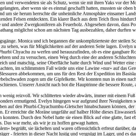
 und verwendeten sie als Schutz, wenn sie mit ihren Yaks vor der Mon
gelangten, aber wenn sie es einmal geschafft hatten, mussten sie oben 
und um sie herum herrschte die unheimliche Atmosphäre einsamer Landst
den Felsen entdeckten. Ein klarer Bach aus dem Teich floss hindurch, 
e und andere Zwergkoniferen als Feuerholz. Abgesehen davon, dass Po
athang möglichst schon am nächsten Tag ausbezahlen, daher durften wir
gänge. Monica und ich begannen die unkomplizierteste der steilen Sc
t zu sehen, was für Möglichkeiten auf der anderen Seite lagen. Evely
 Phurbi Chyachu zu werfen und herauszufinden, ob es eine gangbare Ro
kehren und zu versuchen, einen Weg durch eine der anderen Schluchten
eich und matschig, seine Oberfläche hatte durch Wind und Wetter ein
achten, im schlimmsten Fall würde uns eine Lawine »nur« auf das Geröl
lessuren abbekommen, um uns für den Rest der Expedition im Basislag
Nebelschwaden zogen um die Gipfelkette. Wir konnten nun in einen nach
schienen. Unserer Ansicht nach bot die Hauptrinne die bessere Route, abe
n wenig reizvoll. Wir schlitterten wieder abwärts, immer mit einem Fu
nders ermutigend. Evelyn hingegen war aufgrund ihrer Neuigkeiten so 
 oben auf den Phurbi-Chyachumbu-Gletscher hinabschauen können, der 
. Er erreichte die Moräne ungefähr auf halber Höhe dieses Eiswasserfa
n konnten. Durch den Nebel hatte sie einen Blick auf eine glatte, fast 
s. Das war mehr, als wir je zu hoffen gewagt hatten.
m« begrüßt, sie lächelten und waren offensichtlich erfreut darüber, d
räger - feierten in dieser Nacht lustig und vergnügt im Lager, und es da