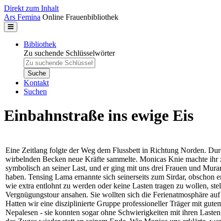
Direkt zum Inhalt
Ars Femina
Online Frauenbibliothek
Bibliothek
Zu suchende Schlüsselwörter
Kontakt
Suchen
Einbahnstraße ins ewige Eis
Eine Zeitlang folgte der Weg dem Flussbett in Richtung Norden. Dur
wirbelnden Becken neue Kräfte sammelte. Monicas Knie machte ihr zu
symbolisch an seiner Last, und er ging mit uns drei Frauen und Mur
haben. Tensing Lama ernannte sich seinerseits zum Sirdar, obschon er
wie extra entlohnt zu werden oder keine Lasten tragen zu wollen, stel
Vergnügungstour ansahen. Sie wollten sich die Ferienatmosphäre auf 
Hatten wir eine disziplinierte Gruppe professioneller Träger mit gut
Nepalesen - sie konnten sogar ohne Schwierigkeiten mit ihren Lasten 