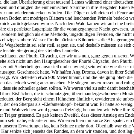
, die laut Überlieferung einst tausend Lamas während einer tibetische
n und drängten die einheimischen Stämme in ihre Bergtäler. Einen Mo
wir nun wiederentdecken würden. Die Träger entzündeten ein Feuer a
ssen Boden mit modrigen Blättern und leuchtenden Primeln bedeckt war
cknick zurückgelassen wurde. Nach dem Wald kamen wir auf eine breite 
e ein perfekter Lagerplatz für die vorangegangene Nacht gewesen, und
ondern lediglich als eine Methode, ungeduldigen Fremden, die nicht e
as einzige saubere Wasser für die nächsten Kilometer - die Ablagerung
de Wegabschnitt sei sehr steil, sagten sie, und deshalb müssten sie sic
 leichte Steigerung des Gefälles handelte.
eschlagen zur Phurbi Chyachu, der wir uns nun, ganz gegen unseren Will
andelte sich nicht um den Hauptgletscher der Phurbi Chyachu, den Phur
er mit Sicherheit genauso steil und schwierig sein würde wie dieser 
n nussigen Geschmack hatte. Wir halfen Ang Droma, davon in ihrer Sc
 gesagt. Wir kletterten etwa 900 Meter hinauf, und die Steigung blieb d
hien das jedoch wenig auszumachen. Sie stiegen unverdrossen und ruhi
ss sie schneller gehen sollten. Wir waren viel zu sehr damit beschäftig
d ihrer Eisflächen, die in schmutzigen, übereinandergeschobenen Morän
utet, der Berg sieht einem Hühnchen ähnlich«, erwiderten sie unbestim
n, der den Sherpas als »Elefantenkopf« bekannt war. Er hatte so wenig
erge und Wahrzeichen wohl genauso freizügig benannten wie Wirte ihre 
der Träger grinsend. Es gab keinen Zweifel, dass dieser Anstieg am End
nun sehr nahe, erklärte er uns. Wir erreichten ihn kurze Zeit später: e
en unseren Erwartungen lag kein Schnee mehr dort. Oberhalb war eine 
ar senkte sich jenseits des Randes, an dem wir standen, und dort lag