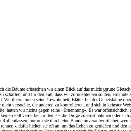
ch die Bäume erhaschten wir einen Blick auf das milchiggrüne Gletsch
 schaffen, und für den Fall, dass wir zurückbleiben sollten, ernannt
ari. Wir übernahmen seine Gewohnheit, Blätter bei der Gebetsfahne ob
 nicht versuchte, die anderen zu kontrollieren, und sich in keinster W
lte, hatten wir nichts gegen seine »Ernennung«. Es war offensichtlich, d
keinen Fall verderben, indem sie die Dinge zu ernst nahmen oder sich z
em Ruf entlassen, nur um sie durch eine Bande unverantwortlicher, wenn 
rennen -, dafür hielten sie oft an, um das Leben zu genießen und den 