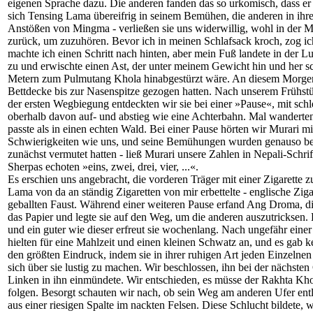
eigenen Sprache dazu. Die anderen fanden das so urkomisch, dass er
sich Tensing Lama übereifrig in seinem Bemühen, die anderen in ihre
Anstößen von Mingma - verließen sie uns widerwillig, wohl in der M
zurück, um zuzuhören. Bevor ich in meinen Schlafsack kroch, zog ich
machte ich einen Schritt nach hinten, aber mein Fuß landete in der L
zu und erwischte einen Ast, der unter meinem Gewicht hin und her sc
Metern zum Pulmutang Khola hinabgestürzt wäre. An diesem Morgen kam
Bettdecke bis zur Nasenspitze gezogen hatten. Nach unserem Frühstüc
der ersten Wegbiegung entdeckten wir sie bei einer »Pause«, mit sc
oberhalb davon auf- und abstieg wie eine Achterbahn. Mal wanderten
passte als in einen echten Wald. Bei einer Pause hörten wir Murari mi
Schwierigkeiten wie uns, und seine Bemühungen wurden genauso belä
zunächst vermutet hatten - ließ Murari unsere Zahlen in Nepali-Schrif
Sherpas echoten »eins, zwei, drei, vier, ...«.
Es erschien uns angebracht, die vorderen Träger mit einer Zigarette 
Lama von da an ständig Zigaretten von mir erbettelte - englische Zig
geballten Faust. Während einer weiteren Pause erfand Ang Droma, di
das Papier und legte sie auf den Weg, um die anderen auszutricksen.
und ein guter wie dieser erfreut sie wochenlang. Nach ungefähr einer
hielten für eine Mahlzeit und einen kleinen Schwatz an, und es gab
den größten Eindruck, indem sie in ihrer ruhigen Art jeden Einzeln
sich über sie lustig zu machen. Wir beschlossen, ihn bei der nächs
Linken in ihn einmündete. Wir entschieden, es müsse der Rakhta Kh
folgen. Besorgt schauten wir nach, ob sein Weg am anderen Ufer ent
aus einer riesigen Spalte im nackten Felsen. Diese Schlucht bildet