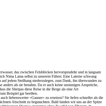
erwasser, das zwischen Felsblöcken hervorsprudelte und in langsam
e sich Nima Lama selbst zu unserem Führer. Eine Laterne schwang
en auf jedem Steilhang niederzulegen, zum Dank, ihn überwunden zu
eise anders als sie benahm. Da er auch keine unsinnigen Ansprüche,
ass die Sherpas diese Reise in die Berge als eine Art
um Beispiel gar beeilten.
auch liebenswerter »Gauner« zu ersetzen? Sie liefen schneller als die
nächsten Abschnitt zu begutachten. Bald fanden wir uns an der Spitze