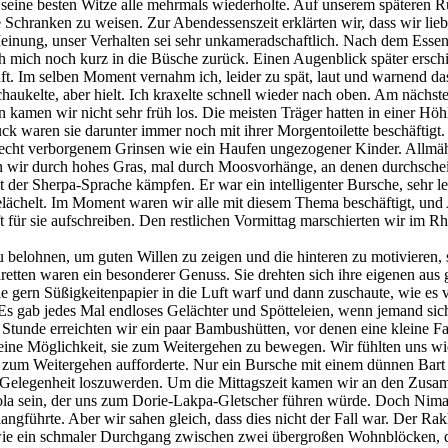
 seine besten Witze alle mehrmals wiederholte. Auf unserem späteren 
 Schranken zu weisen. Zur Abendessenszeit erklärten wir, dass wir lie
einung, unser Verhalten sei sehr unkameradschaftlich. Nach dem Essen 
 mich noch kurz in die Büsche zurück. Einen Augenblick später erschi
uft. Im selben Moment vernahm ich, leider zu spät, laut und warnend da
haukelte, aber hielt. Ich kraxelte schnell wieder nach oben. Am näch
en wir nicht sehr früh los. Die meisten Träger hatten in einer Höhle 
k waren sie darunter immer noch mit ihrer Morgentoilette beschäftigt
hlecht verborgenem Grinsen wie ein Haufen ungezogener Kinder. Allmähl
 wir durch hohes Gras, mal durch Moosvorhänge, an denen durchschein
t der Sherpa-Sprache kämpfen. Er war ein intelligenter Bursche, sehr le
chelt. Im Moment waren wir alle mit diesem Thema beschäftigt, und A
t für sie aufschreiben. Den restlichen Vormittag marschierten wir im Rh
zu belohnen, um guten Willen zu zeigen und die hinteren zu motivieren,
aretten waren ein besonderer Genuss. Sie drehten sich ihre eigenen aus 
e gern Süßigkeitenpapier in die Luft warf und dann zuschaute, wie es 
 Es gab jedes Mal endloses Gelächter und Spötteleien, wenn jemand sich
 Stunde erreichten wir ein paar Bambushütten, vor denen eine kleine Fam
 keine Möglichkeit, sie zum Weitergehen zu bewegen. Wir fühlten uns w
en zum Weitergehen aufforderte. Nur ein Bursche mit einem dünnen Bart
ten Gelegenheit loszuwerden. Um die Mittagszeit kamen wir an den Zusa
ola sein, der uns zum Dorie-Lakpa-Gletscher führen würde. Doch Nima
langführte. Aber wir sahen gleich, dass dies nicht der Fall war. Der 
e, wie ein schmaler Durchgang zwischen zwei übergroßen Wohnblöcken, 