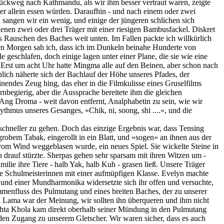
Rückweg nach Kathmandu, als wir ihm besser vertraut waren, zeigte
ber allein essen würden. Daraufhin - und nach einem oder zwei
sangen wir ein wenig, und einige der jüngeren schlichen sich
enen zwei oder drei Träger mit einer riesigen Bambusfackel. Diskret
s Rauschen des Baches weit unten. Im Fallen packte ich willkürlich
sten Morgen sah ich, dass ich im Dunkeln beinahe Hunderte von
geschlafen, doch einige lagen unter einer Plane, die sie wie eine
. Erst um acht Uhr hatte Mingma alle auf den Beinen, aber schon nach
ich näherte sich der Bachlauf der Höhe unseres Pfades, der
endes Zeug hing, das eher in die Filmkulisse eines Gruselfilms
rnbegierig, aber die Aussprache bereitete ihm die gleichen
ng Droma - weit davon entfernt, Analphabetin zu sein, wie wir
ythmus unseres Gesanges, »Chik, ni, soong, shi ....«, und die
 schneller zu gehen. Doch das einzige Ergebnis war, dass Tensing
grobem Tabak, eingerollt in ein Blatt, und »sogen« an ihnen aus der
vom Wind weggeblasen wurde, ein neues Spiel. Sie wickelte Steine in
 drauf stürzte. Sherpas gehen sehr sparsam mit ihren Witzen um -
ilie ihre Tiere - halb Yak, halb Kuh - grasen ließ. Unsere Träger
ie Schulmeisterinnen mit einer aufmüpfigen Klasse. Evelyn machte
 und einer Mundharmonika widersetzte sich ihr offen und versuchte,
mmenfluss des Pulmutang und eines breiten Baches, der zu unserer
 Lama war der Meinung, wir sollten ihn überqueren und ihm nicht
Rakhta Khola kam direkt oberhalb seiner Mündung in den Pulmutang
den Zugang zu unserem Gletscher. Wir waren sicher, dass es auch