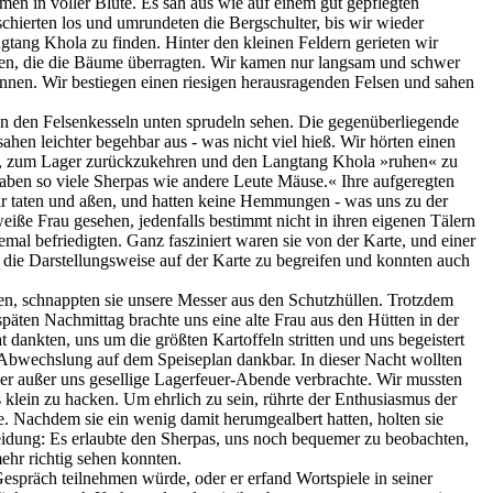
n in voller Blüte. Es sah aus wie auf einem gut gepflegten
chierten los und umrundeten die Bergschulter, bis wir wieder
tang Khola zu finden. Hinter den kleinen Feldern gerieten wir
lsen, die die Bäume überragten. Wir kamen nur langsam und schwer
nen. Wir bestiegen einen riesigen herausragenden Felsen und sahen
in den Felsenkesseln unten sprudeln sehen. Die gegenüberliegende
ahen leichter begehbar aus - was nicht viel hieß. Wir hörten einen
ir, zum Lager zurückzukehren und den Langtang Khola »ruhen« zu
haben so viele Sherpas wie andere Leute Mäuse.« Ihre aufgeregten
r taten und aßen, und hatten keine Hemmungen - was uns zu der
eiße Frau gesehen, jedenfalls bestimmt nicht in ihren eigenen Tälern
emal befriedigten. Ganz fasziniert waren sie von der Karte, und einer
e die Darstellungsweise auf der Karte zu begreifen und konnten auch
, schnappten sie unsere Messer aus den Schutzhüllen. Trotzdem
päten Nachmittag brachte uns eine alte Frau aus den Hütten in der
 dankten, uns um die größten Kartoffeln stritten und uns begeistert
 Abwechslung auf dem Speiseplan dankbar. In dieser Nacht wollten
der außer uns gesellige Lagerfeuer-Abende verbrachte. Wir mussten
lein zu hacken. Um ehrlich zu sein, rührte der Enthusiasmus der
e. Nachdem sie ein wenig damit herumgealbert hatten, holten sie
heidung: Es erlaubte den Sherpas, uns noch bequemer zu beobachten,
ehr richtig sehen konnten.
spräch teilnehmen würde, oder er erfand Wortspiele in seiner