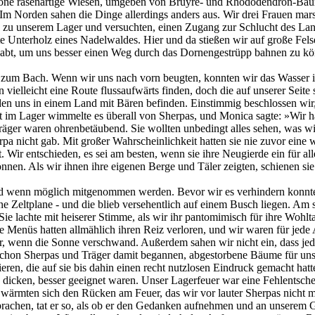
chöne rasenartige Wiesen, umgeben von Bruyre- und Rhododendron-Bäume
Im Norden sahen die Dinge allerdings anders aus. Wir drei Frauen mars
zu unserem Lager und versuchten, einen Zugang zur Schlucht des Lang
hte Unterholz eines Nadelwaldes. Hier und da stießen wir auf große Fe
habt, um uns besser einen Weg durch das Dornengestrüpp bahnen zu kön
ter zum Bach. Wenn wir uns nach vorn beugten, konnten wir das Wasser 
ielleicht eine Route flussaufwärts finden, doch die auf unserer Seite s
en uns in einem Land mit Bären befinden. Einstimmig beschlossen w
nft im Lager wimmelte es überall von Sherpas, und Monica sagte: »Wir 
ger waren ohrenbetäubend. Sie wollten unbedingt alles sehen, was wi
pa nicht gab. Mit großer Wahrscheinlichkeit hatten sie nie zuvor eine w
 Wir entschieden, es sei am besten, wenn sie ihre Neugierde ein für all
nnen. Als wir ihnen ihre eigenen Berge und Täler zeigten, schienen si
d wenn möglich mitgenommen werden. Bevor wir es verhindern konnten
 Zeltplane - und die blieb versehentlich auf einem Busch liegen. Am s
 lachte mit heiserer Stimme, als wir ihr pantomimisch für ihre Wohltat
 Menüs hatten allmählich ihren Reiz verloren, und wir waren für jede
ler, wenn die Sonne verschwand. Außerdem sahen wir nicht ein, dass je
chon Sherpas und Träger damit begannen, abgestorbene Bäume für uns k
ren, die auf sie bis dahin einen recht nutzlosen Eindruck gemacht hatt
z dicken, besser geeignet waren. Unser Lagerfeuer war eine Fehlentsc
wärmten sich den Rücken am Feuer, das wir vor lauter Sherpas nicht m
achen, tat er so, als ob er den Gedanken aufnehmen und an unserem Ge