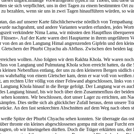
r dieses ungleichmäßige Vorwärtsgehen typisch für Tibeter, und diese
en sie sich verpflichtet, uns in drei Tagen zu einem bestimmten Ort z
zu bezahlen, wenn sie uns in zwei Tagen hinaufführen würden, so wäre
tan, das auf unserer Karte fälschlicherweise nördlich von Tempathang 
 wurde nachgeahmt, und andere Varianten wurden erfunden, jedes Worts
ittagszeit verkündete Nima Lama, wir müssten den Hauptfluss überqu
üssen«. Auf der Karte waren drei Hauptarme in ihrem ungefähren Verlau
er von den an den Langtang Himal angrenzenden Gipfeln und den kleine
 Gletschern der Phurbi Chyachu als Abfluss. Zwischen den beiden lag 
rreichen wollten. Also folgten wir dem Rakhta Khola. Wir waren noch 
luss von Langtang und Pulmutang Khola schon erreicht hatten, da die St
kleinen Nebenfluss entlang, der uns zu den kleineren Bergen südlich
luss wahrhaftig von einem Gletscher kam, denn er war voll von weißen
t, am rechten Ufer völlig von einer Felswand abgeschlossen, links von
 Langtang Khola hinauf in die Berge gefolgt. Der Langtang war es auc
te des Langtang hinauf, bis wir hoch über dem Zusammenfluss der bei
 sehen konnten. Wir beschlossen, dort unser Lager zu errichten, am Na
pfen. Dies stellte sich als glücklicher Zufall heraus, denn unsere Trä
lzbrücke. An den fast senkrechten Abschnitten auf dem Weg nach oben 
eiße Spitze der Phurbi Chyachu sehen konnten. Sie überragte das ost
ber thronte ein kleines abgeschlossenes gompa mit ein paar Furcht err
 fragten, ob wir hineingehen dürften. Doch die Träger erklärten uns, d