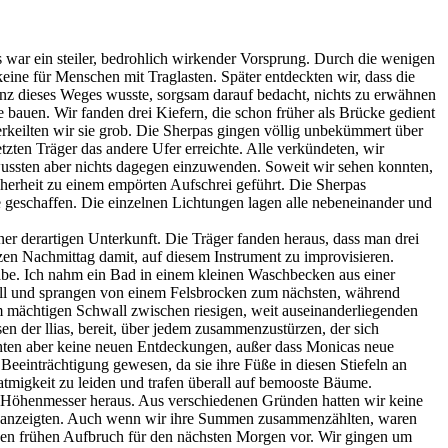
 war ein steiler, bedrohlich wirkender Vorsprung. Durch die wenigen
ine für Menschen mit Traglasten. Später entdeckten wir, dass die
tenz dieses Weges wusste, sorgsam darauf bedacht, nichts zu erwähnen
bauen. Wir fanden drei Kiefern, die schon früher als Brücke gedient
verkeilten wir sie grob. Die Sherpas gingen völlig unbekümmert über
zten Träger das andere Ufer erreichte. Alle verkündeten, wir
, wussten aber nichts dagegen einzuwenden. Soweit wir sehen konnten,
cherheit zu einem empörten Aufschrei geführt. Die Sherpas
te geschaffen. Die einzelnen Lichtungen lagen alle nebeneinander und
ner derartigen Unterkunft. Die Träger fanden heraus, dass man drei
zen Nachmittag damit, auf diesem Instrument zu improvisieren.
äbe. Ich nahm ein Bad in einem kleinen Waschbecken aus einer
Geröll und sprangen von einem Felsbrocken zum nächsten, während
em mächtigen Schwall zwischen riesigen, weit auseinanderliegenden
n der llias, bereit, über jedem zusammenzustürzen, der sich
hten aber keine neuen Entdeckungen, außer dass Monicas neue
e Beeinträchtigung gewesen, da sie ihre Füße in diesen Stiefeln an
zatmigkeit zu leiden und trafen überall auf bemooste Bäume.
n Höhenmesser heraus. Aus verschiedenen Gründen hatten wir keine
eter anzeigten. Auch wenn wir ihre Summen zusammenzählten, waren
nen frühen Aufbruch für den nächsten Morgen vor. Wir gingen um