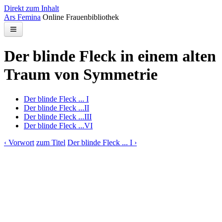
Direkt zum Inhalt
Ars Femina
Online Frauenbibliothek
Bibliothek
Der blinde Fleck in einem alten
Kontakt
Traum von Symmetrie
Suchen
Der blinde Fleck ... I
Der blinde Fleck ...II
Der blinde Fleck ...III
Der blinde Fleck ...VI
‹ Vorwort
zum Titel
Der blinde Fleck ... I ›