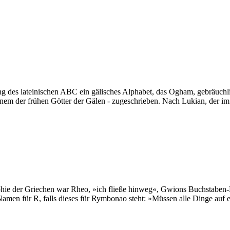
ung des lateinischen ABC ein gälisches Alphabet, das Ogham, gebräuchli
m der frühen Götter der Gälen - zugeschrieben. Nach Lukian, der im 
ophie der Griechen war Rheo, »ich fließe hinweg«, Gwions Buchstaben-
Namen für R, falls dieses für Rymbonao steht: »Müssen alle Dinge au