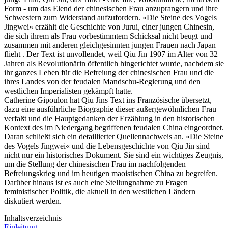
Form - um das Elend der chinesischen Frau anzuprangern und ihre
Schwestern zum Widerstand aufzufordern. »Die Steine des Vogels
Jingwei« erzählt die Geschichte von Jurui, einer jungen Chinesin,
die sich ihrem als Frau vorbestimmtem Schicksal nicht beugt und
zusammen mit anderen gleichgesinnten jungen Frauen nach Japan
flieht . Der Text ist unvollendet, weil Qiu Jin 1907 im Alter von 32
Jahren als Revolutionärin öffentlich hingerichtet wurde, nachdem sie
ihr ganzes Leben für die Befreiung der chinesischen Frau und die
ihres Landes von der feudalen Mandschu-Regierung und den
westlichen Imperialisten gekämpft hatte.
Catherine Gipoulon hat Qiu Jins Text ins Französische übersetzt,
dazu eine ausführliche Biographie dieser außergewöhnlichen Frau
verfaßt und die Hauptgedanken der Erzählung in den historischen
Kontext des im Niedergang begriffenen feudalen China eingeordnet.
Daran schließt sich ein detaillierter Quellennachweis an. »Die Steine
des Vogels Jingwei« und die Lebensgeschichte von Qiu Jin sind
nicht nur ein historisches Dokument. Sie sind ein wichtiges Zeugnis,
um die Stellung der chinesischen Frau im nachfolgenden
Befreiungskrieg und im heutigen maoistischen China zu begreifen.
Darüber hinaus ist es auch eine Stellungnahme zu Fragen
feministischer Politik, die aktuell in den westlichen Ländern
diskutiert werden.
Inhaltsverzeichnis
Einleitung