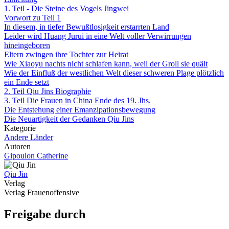
1. Teil - Die Steine des Vogels Jingwei
Vorwort zu Teil 1
In diesem, in tiefer Bewußtlosigkeit erstarrten Land
Leider wird Huang Jurui in eine Welt voller Verwirrungen
hineingeboren
Eltern zwingen ihre Tochter zur Heirat
Wie Xiaoyu nachts nicht schlafen kann, weil der Groll sie quält
Wie der Einfluß der westlichen Welt dieser schweren Plage plötzlich
ein Ende setzt
2. Teil Qiu Jins Biographie
3. Teil Die Frauen in China Ende des 19. Jhs.
Die Entstehung einer Emanzipationsbewegung
Die Neuartigkeit der Gedanken Qiu Jins
Kategorie
Andere Länder
Autoren
Gipoulon Catherine
Qiu Jin
Verlag
Verlag Frauenoffensive
Freigabe durch