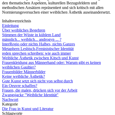
den thematischen Aspekten, kulturellen Bezugsfeldern und
methodischen Ansätzen repräsentiert und sich kritisch mit allen
Normierungsversuchen einer weiblichen Ästhetik auseinandersetzt.
Inhaltsverzeichnis
Einleitung
Über weibliches Begehren
Stimmen der Wüste in kühlem Land
männlich... weiblich... androgyn ... ?
InterRegio oder nichts Halbes, nichts Ganzes
Metaphern Lesbisch-Feministischer Identität
reden sprechen schreiben: wie auch immer
Weibliche Ästhetik zwischen Kitsch und Kunst
Frauenkleidung aus Männerhand oder: Warum gibt es keinen
weiblichen Gaultier?
Frauenbilder Männerbilder
Keine weibliche Ästhetik?
Gute Kunst setzt sich nicht von selbst durch
Ein Oeuvre schaffen?
Frauen, die malen, drücken sich vor der Arbeit
Zwangsjacke "Weibliche Identität"
Nachwort
Kategorie
Die Frau in Kunst und Literatur
Schlagworte