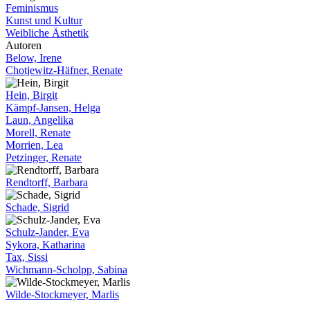
Feminismus
Kunst und Kultur
Weibliche Ästhetik
Autoren
Below, Irene
Chotjewitz-Häfner, Renate
Hein, Birgit
Kämpf-Jansen, Helga
Laun, Angelika
Morell, Renate
Morrien, Lea
Petzinger, Renate
Rendtorff, Barbara
Schade, Sigrid
Schulz-Jander, Eva
Sykora, Katharina
Tax, Sissi
Wichmann-Scholpp, Sabina
Wilde-Stockmeyer, Marlis