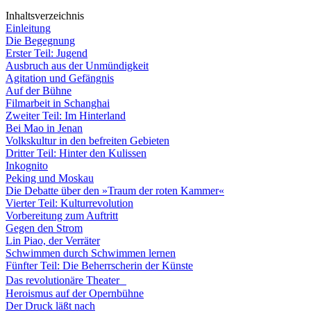
Inhaltsverzeichnis
Einleitung
Die Begegnung
Erster Teil: Jugend
Ausbruch aus der Unmündigkeit
Agitation und Gefängnis
Auf der Bühne
Filmarbeit in Schanghai
Zweiter Teil: Im Hinterland
Bei Mao in Jenan
Volkskultur in den befreiten Gebieten
Dritter Teil: Hinter den Kulissen
Inkognito
Peking und Moskau
Die Debatte über den »Traum der roten Kammer«
Vierter Teil: Kulturrevolution
Vorbereitung zum Auftritt
Gegen den Strom
Lin Piao, der Verräter
Schwimmen durch Schwimmen lernen
Fünfter Teil: Die Beherrscherin der Künste
Das revolutionäre Theater
Heroismus auf der Opernbühne
Der Druck läßt nach